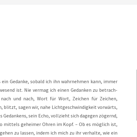
s ein Gedan­ke, sobald ich ihn wahr­neh­men kann, immer
nwe­send ist. Nie ver­mag ich einen Gedan­ken zu betrach­
 nach und nach, Wort für Wort, Zei­chen für Zei­chen,
, blitzt, sagen wir, nahe Licht­ge­schwin­dig­keit vor­wärts,
 Gedan­kens, sein Echo, voll­zieht sich dage­gen zögernd,
o mit­tels gehei­mer Ohren im Kopf. – Ob es mög­lich ist,
­ge­hen zu las­sen, indem ich mich zu ihr ver­hal­te, wie ein