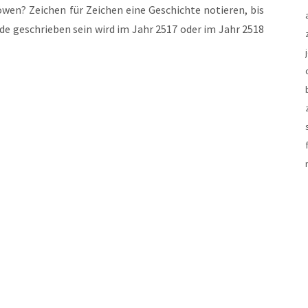
en? Zei­chen für Zei­chen eine Geschich­te notie­ren, bis
nde geschrie­ben sein wird im Jahr 2517 oder im Jahr 2518