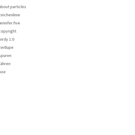
about particles
zeichenlinie
jennifer.five
copyright
birdy 1.0
zeitlupe
spuren
fähren
noe