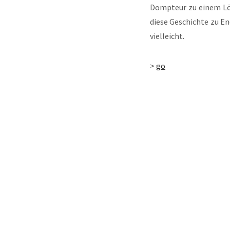
Domp­teur zu einem Löw
die­se Geschich­te zu E
vielleicht.
>
go