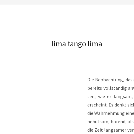
lima tango lima
Die Beob­ach­tung, das
bereits voll­stän­dig a
ten, wie er lang­sam,
erscheint. Es denkt sich
die Wahr­neh­mung eines
behut­sam, hörend, als
die Zeit lang­sa­mer ver