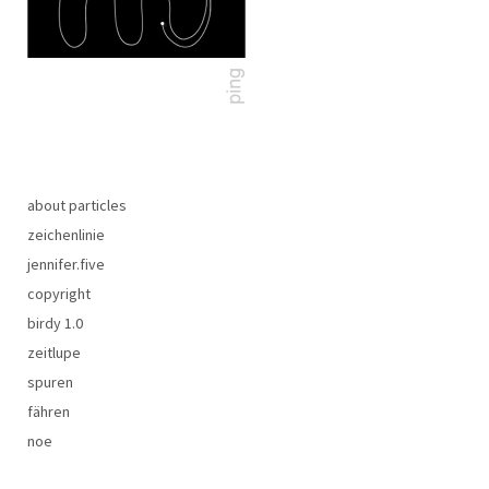
about particles
zeichenlinie
jennifer.five
copyright
birdy 1.0
zeitlupe
spuren
fähren
noe