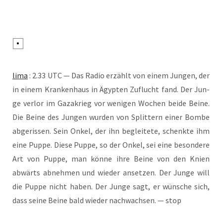
lima
: 2.33 UTC — Das Radio erzählt von einem Jun­gen, der
in einem Kran­ken­haus in Ägyp­ten Zuflucht fand. Der Jun­
ge ver­lor im Gaza­krieg vor weni­gen Wochen bei­de Bei­ne.
Die Bei­ne des Jun­gen wur­den von Split­tern einer Bom­be
abge­ris­sen. Sein Onkel, der ihn beglei­te­te, schenk­te ihm
eine Pup­pe. Die­se Pup­pe, so der Onkel, sei eine beson­de­re
Art von Pup­pe, man kön­ne ihre Bei­ne von den Knien
abwärts abneh­men und wie­der anset­zen. Der Jun­ge will
die Pup­pe nicht haben. Der Jun­ge sagt, er wün­sche sich,
dass sei­ne Bei­ne bald wie­der nach­wach­sen. — stop