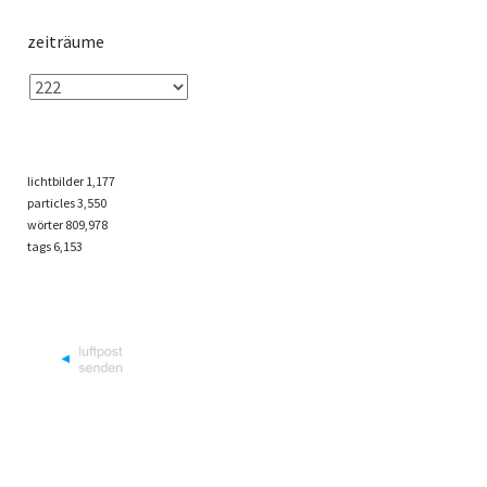
zeiträume
lichtbilder
1,177
particles
3,550
wörter 809,978
tags
6,153