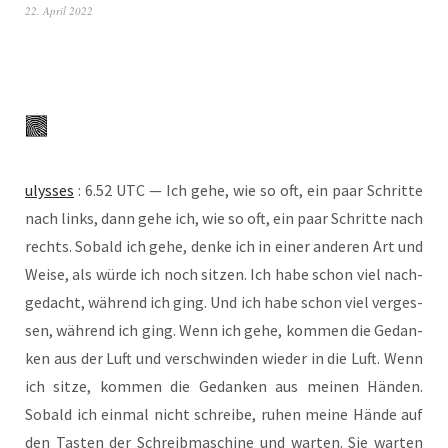
22. April 2022
ulys­ses
: 6.52 UTC — Ich gehe, wie so oft, ein paar Schrit­te
nach links, dann gehe ich, wie so oft, ein paar Schrit­te nach
rechts. Sobald ich gehe, den­ke ich in einer ande­ren Art und
Wei­se, als wür­de ich noch sit­zen. Ich habe schon viel nach­
ge­dacht, wäh­rend ich ging. Und ich habe schon viel ver­ges­
sen, wäh­rend ich ging. Wenn ich gehe, kom­men die Gedan­
ken aus der Luft und ver­schwin­den wie­der in die Luft. Wenn
ich sit­ze, kom­men die Gedan­ken aus mei­nen Hän­den.
Sobald ich ein­mal nicht schrei­be, ruhen mei­ne Hän­de auf
den Tas­ten der Schreib­ma­schi­ne und war­ten. Sie war­ten