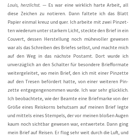
Lou­is, herz­lichst.
— Es war eine wirk­lich har­te Arbeit, all
die­se Zei­chen zu notie­ren. Dann fal­te­te ich das Blatt
Papier ein­mal kreuz und quer. Ich arbei­te mit zwei Pin­zet­
ten wie­der­um unter star­kem Licht, steck­te den Brief in ein
Cou­vert, des­sen Her­stel­lung noch mühe­vol­ler gewe­sen
war als das Schrei­ben des Brie­fes selbst, und mach­te mich
auf den Weg in das nächs­te Post­amt. Dort wur­de ich
unver­züg­lich an den Schal­ter für beson­de­re Brief­for­ma­te
wei­ter­ge­lei­tet, wo mein Brief, den ich mit einer Pin­zet­te
auf den Tre­sen beför­dert hat­te, von einer wei­te­ren Pin­
zet­te ent­ge­gen­ge­nom­men wur­de. Ich war sehr glück­lich.
Ich beob­ach­te­te, wie der Beam­te eine Brief­mar­ke von der
Grö­ße eines Reis­korns behut­sam auf mei­nen Brief leg­te
und mit­tels eines Stem­pels, der vor mei­nen blo­ßen Augen
kaum noch sicht­bar gewe­sen war, ent­wer­te­te. Dann ging
mein Brief auf Rei­sen. Er flog sehr weit durch die Luft, und