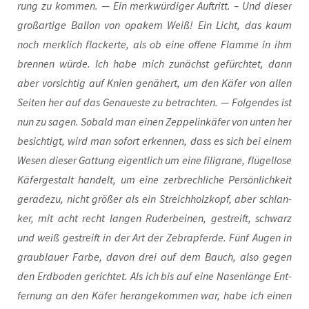
rung zu kom­men. — Ein merk­wür­di­ger Auf­tritt. – Und die­ser
groß­ar­ti­ge Bal­lon von opa­k­em Weiß! Ein Licht, das kaum
noch merk­lich fla­cker­te, als ob eine offe­ne Flam­me in ihm
bren­nen wür­de. Ich habe mich zunächst gefürch­tet, dann
aber vor­sich­tig auf Knien genä­hert, um den Käfer von allen
Sei­ten her auf das Genau­es­te zu betrach­ten. — Fol­gen­des ist
nun zu sagen. Sobald man einen Zep­pel­in­kä­fer von unten her
besich­tigt, wird man sofort erken­nen, dass es sich bei einem
Wesen die­ser Gat­tung eigent­lich um eine fili­gra­ne, flü­gel­lo­se
Käfer­ge­stalt han­delt, um eine zer­brech­li­che Per­sön­lich­keit
gera­de­zu, nicht grö­ßer als ein Streich­holz­kopf, aber schlan­
ker, mit acht recht lan­gen Ruder­bei­nen, gestreift, schwarz
und weiß gestreift in der Art der Zebra­pfer­de. Fünf Augen in
grau­blau­er Far­be, davon drei auf dem Bauch, also gegen
den Erd­bo­den gerich­tet. Als ich bis auf eine Nasen­län­ge Ent­
fer­nung an den Käfer her­an­ge­kom­men war, habe ich einen