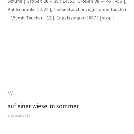
Schu­he [ Grö­ßen 28 – 39 : 14553, Grö­ßen 38 — 45 : 455 ],
Kühl­schrän­ke [ 1522 ], Tief­see­tauch­an­zü­ge [ ohne Tau­cher
– 15, mit Tau­cher – 12 ], Engels­zun­gen [ 687 ] | stop |
///
auf einer wiese im sommer
6. Februar 2025