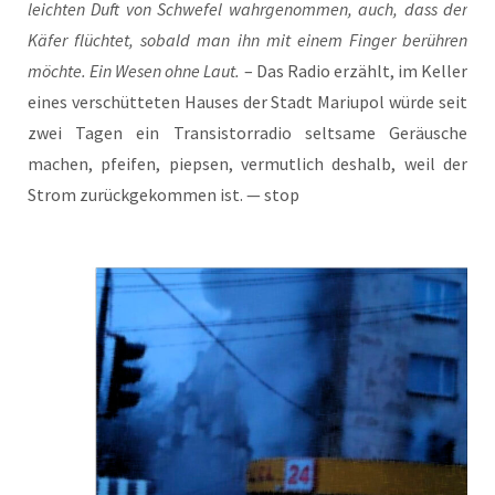
leich­ten Duft von Schwe­fel wahr­ge­nom­men, auch, dass der
Käfer flüch­tet, sobald man ihn mit einem Fin­ger berüh­ren
möch­te. Ein Wesen ohne Laut.
– Das Radio erzählt, im Kel­ler
eines ver­schüt­te­ten Hau­ses der Stadt Mariu­pol wür­de seit
zwei Tagen ein Tran­sis­tor­ra­dio selt­sa­me Geräu­sche
machen, pfei­fen, piep­sen, ver­mut­lich des­halb, weil der
Strom zurück­ge­kom­men ist. — stop