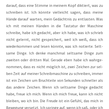
dar­auf, dass eine Stim­me in mei­nem Kopf dik­tiert, was zu
schrei­ben ist. Ich könn­te viel­leicht sagen, dass mei­ne
Hän­de dar­auf war­ten, mein Gedächt­nis zu ent­las­ten. Was
ich mit mei­nen Hän­den in die Tas­ta­tur der Maschi­ne
schrei­be, habe ich gedacht, aber ich habe, was ich schrieb
nicht gelernt, nicht gespei­chert, weil ich weiß, dass ich
wie­der­kom­men und lesen könn­te, was ich notier­te. Selt­
sa­me Din­ge. Ich den­ke manch­mal selt­sa­me Din­ge zum
zwei­ten oder drit­ten Mal. Gera­de eben habe ich wahr­ge­
nom­men, dass es nicht mög­lich ist, zwei Zei­chen zur sel­
ben Zeit auf mei­ner Schreib­ma­schi­ne zu schrei­ben, immer
ist ein Zei­chen um Bruch­tei­le von Sekun­den schnel­ler als
das ande­re Zei­chen. Wenn ich selt­sa­me Din­ge gedacht
habe, freue ich mich. Wenn ich mich freue, kann ich nicht
blei­ben, wo ich bin. Die Freu­de ist ein Gefühl, das mich in
Bewe­gung ver­setzt. Ich sprin­ge auf, wenn ich saß, oder ich