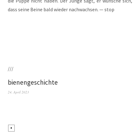
die Pup­pe nicht haben. Der Jun­ge sagt, er wün­sche sich,
dass sei­ne Bei­ne bald wie­der nach­wach­sen. — stop
///
bienengeschichte
24. April 2023