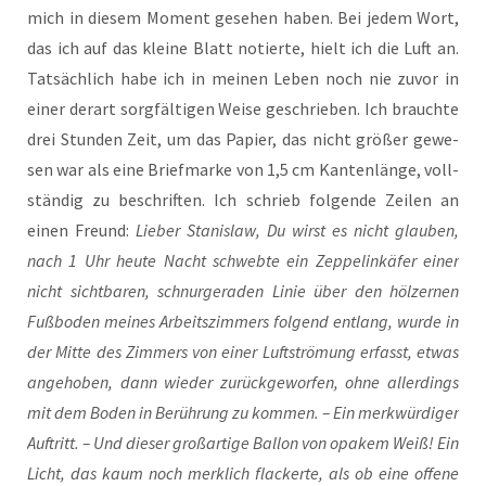
mich in die­sem Moment gese­hen haben. Bei jedem Wort,
das ich auf das klei­ne Blatt notier­te, hielt ich die Luft an.
Tat­säch­lich habe ich in mei­nen Leben noch nie zuvor in
einer der­art sorg­fäl­ti­gen Wei­se geschrie­ben. Ich brauch­te
drei Stun­den Zeit, um das Papier, das nicht grö­ßer gewe­
sen war als eine Brief­mar­ke von 1,5 cm Kan­ten­län­ge, voll­
stän­dig zu beschrif­ten. Ich schrieb fol­gen­de Zei­len an
einen Freund:
Lie­ber Sta­nis­law, Du wirst es nicht glau­ben,
nach 1 Uhr heu­te Nacht schweb­te ein Zep­pel­in­kä­fer einer
nicht sicht­ba­ren, schnur­ge­ra­den Linie über den höl­zer­nen
Fuß­bo­den mei­nes Arbeits­zim­mers fol­gend ent­lang, wur­de in
der Mit­te des Zim­mers von einer Luft­strö­mung erfasst, etwas
ange­ho­ben, dann wie­der zurück­ge­wor­fen, ohne aller­dings
mit dem Boden in Berüh­rung zu kom­men. – Ein merk­wür­di­ger
Auf­tritt. – Und die­ser groß­ar­ti­ge Bal­lon von opa­k­em Weiß! Ein
Licht, das kaum noch merk­lich fla­cker­te, als ob eine offe­ne