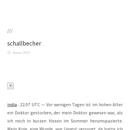
///
schallbecher
22. Januar 2022
india
: 22.07 UTC — Vor weni­gen Tagen ist im hohen Alter
ein Dok­tor gestor­ben, der mein Dok­tor gewe­sen war, als
ich noch in kur­zen Hosen im Som­mer her­um­spa­zier­te.
Mein Knie, eine Wun­de, war längst ver­sorgt, da hat­te ich