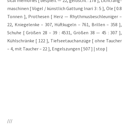
si­cal memo­ries [ bespielt — 22, gelöscht : 178 ], Licht­fang­
ma­schi­nen [ Vögel / künst­lich Gat­tung Ina­ri 3 : 5 ], Öle [ 0.8
Ton­nen ], Pro­the­sen [ Herz — Rhyth­mus­be­schleu­ni­ger –
22, Knie­ge­len­ke – 307, Hüft­ku­geln – 761, Bril­len – 358 ],
Schu­he [ Grö­ßen 28 – 39 : 4531, Grö­ßen 38 — 45 : 307 ],
Kühl­schrän­ke [ 122 ], Tief­see­tauch­an­zü­ge [ ohne Tau­cher
– 4, mit Tau­cher – 22 ], Engels­zun­gen [ 507 ] | stop |
///