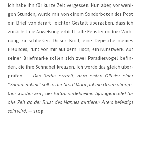
ich habe ihn für kur­ze Zeit ver­ges­sen. Nun aber, vor weni­
gen Stun­den, wur­de mir von einem Son­der­bo­ten der Post
ein Brief von der­art leich­ter Gestalt über­ge­ben, dass ich
zunächst die Anwei­sung erhielt, alle Fens­ter mei­ner Woh­
nung zu schlie­ßen. Die­ser Brief, eine Depe­sche mei­nes
Freun­des, ruht vor mir auf dem Tisch, ein Kunst­werk. Auf
sei­ner Brief­mar­ke sol­len sich zwei Para­dies­vö­gel befin­
den, die ihre Schnä­bel kreu­zen. Ich wer­de das gleich über­
prü­fen. —
Das Radio erzählt, dem ers­ten Offi­zier einer
“Soma­liein­heit” soll in der Stadt Mariu­pol ein Orden über­ge­
ben wor­den sein, der fort­an mit­tels einer Span­gen­na­del für
alle Zeit an der Brust des Man­nes mitt­le­ren Alters befes­tigt
sein wird.
— stop