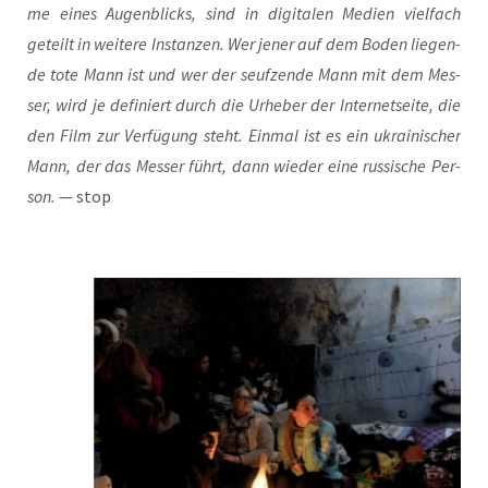
me eines Augen­blicks, sind in digi­ta­len Medi­en viel­fach
geteilt in wei­te­re Instan­zen. Wer jener auf dem Boden lie­gen­
de tote Mann ist und wer der seuf­zen­de Mann mit dem Mes­
ser, wird je defi­niert durch die Urhe­ber der Inter­net­sei­te, die
den Film zur Ver­fü­gung steht. Ein­mal ist es ein ukrai­ni­scher
Mann, der das Mes­ser führt, dann wie­der eine rus­si­sche Per­
son.
— stop