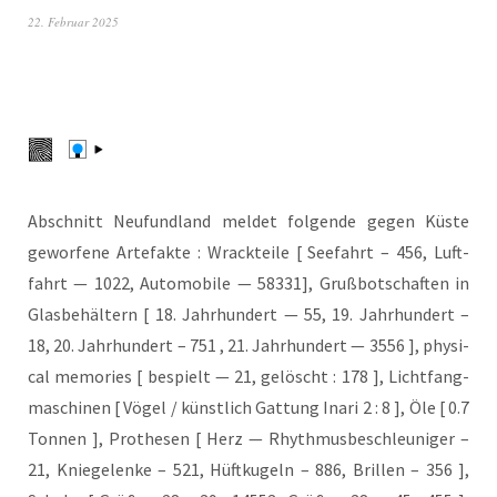
22. Februar 2025
Abschnitt Neu­fund­land mel­det fol­gen­de gegen Küs­te
gewor­fe­ne Arte­fak­te : Wrack­tei­le [ See­fahrt – 456, Luft­
fahrt — 1022, Auto­mo­bi­le — 58331], Gruß­bot­schaf­ten in
Glas­be­häl­tern [ 18. Jahr­hun­dert — 55, 19. Jahr­hun­dert –
18, 20. Jahr­hun­dert – 751 , 21. Jahr­hun­dert — 3556 ], phy­si­
cal memo­ries [ bespielt — 21, gelöscht : 178 ], Licht­fang­
ma­schi­nen [ Vögel / künst­lich Gat­tung Ina­ri 2 : 8 ], Öle [ 0.7
Ton­nen ], Pro­the­sen [ Herz — Rhyth­mus­be­schleu­ni­ger –
21, Knie­ge­len­ke – 521, Hüft­ku­geln – 886, Bril­len – 356 ],