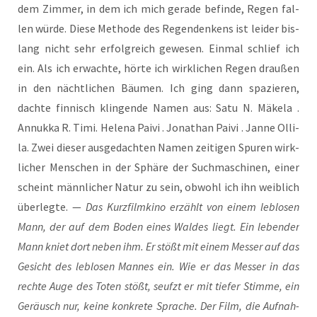
dem Zim­mer, in dem ich mich gera­de befin­de, Regen fal­
len wür­de. Die­se Metho­de des Regen­den­kens ist lei­der bis­
lang nicht sehr erfolg­reich gewe­sen. Ein­mal schlief ich
ein. Als ich erwach­te, hör­te ich wirk­li­chen Regen drau­ßen
in den nächt­li­chen Bäu­men. Ich ging dann spa­zie­ren,
dach­te fin­nisch klin­gen­de Namen aus: Satu N. Mäke­la .
Annuk­ka R. Timi. Hele­na Pai­vi . Jona­than Pai­vi . Jan­ne Olli­
la. Zwei die­ser aus­ge­dach­ten Namen zei­ti­gen Spu­ren wirk­
li­cher Men­schen in der Sphä­re der Such­ma­schi­nen, einer
scheint männ­li­cher Natur zu sein, obwohl ich ihn weib­lich
über­leg­te. —
Das Kurz­film­ki­no erzählt von einem leb­lo­sen
Mann, der auf dem Boden eines Wal­des liegt. Ein leben­der
Mann kniet dort neben ihm. Er stößt mit einem Mes­ser auf das
Gesicht des leb­lo­sen Man­nes ein. Wie er das Mes­ser in das
rech­te Auge des Toten stößt, seufzt er mit tie­fer Stim­me, ein
Geräusch nur, kei­ne kon­kre­te Spra­che. Der Film, die Auf­nah­