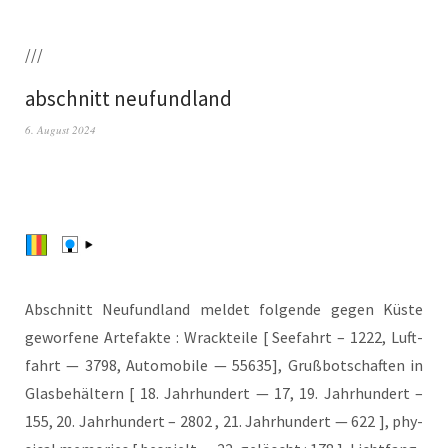
///
abschnitt neufundland
6. August 2024
Abschnitt Neu­fund­land mel­det fol­gen­de gegen Küs­te
gewor­fe­ne Arte­fak­te : Wrack­tei­le [ See­fahrt – 1222, Luft­
fahrt — 3798, Auto­mo­bi­le — 55635], Gruß­bot­schaf­ten in
Glas­be­häl­tern [ 18. Jahr­hun­dert — 17, 19. Jahr­hun­dert –
155, 20. Jahr­hun­dert – 2802 , 21. Jahr­hun­dert — 622 ], phy­