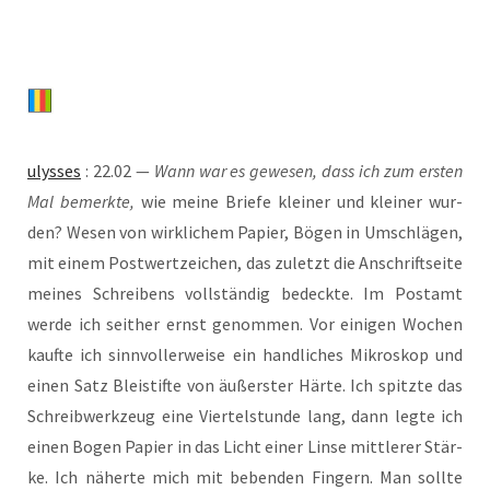
ulys­ses
: 22.02 —
Wann war es gewe­sen, dass ich zum ers­ten
Mal bemerk­te,
wie mei­ne Brie­fe klei­ner und klei­ner wur­
den? Wesen von wirk­li­chem Papier, Bögen in Umschlä­gen,
mit einem Post­wert­zei­chen, das zuletzt die Anschrift­sei­te
mei­nes Schrei­bens voll­stän­dig bedeck­te. Im Post­amt
wer­de ich seit­her ernst genom­men. Vor eini­gen Wochen
kauf­te ich sinn­vol­ler­wei­se ein hand­li­ches Mikro­skop und
einen Satz Blei­stif­te von äußers­ter Här­te. Ich spitz­te das
Schreib­werk­zeug eine Vier­tel­stun­de lang, dann leg­te ich
einen Bogen Papier in das Licht einer Lin­se mitt­le­rer Stär­
ke. Ich näher­te mich mit beben­den Fin­gern. Man soll­te