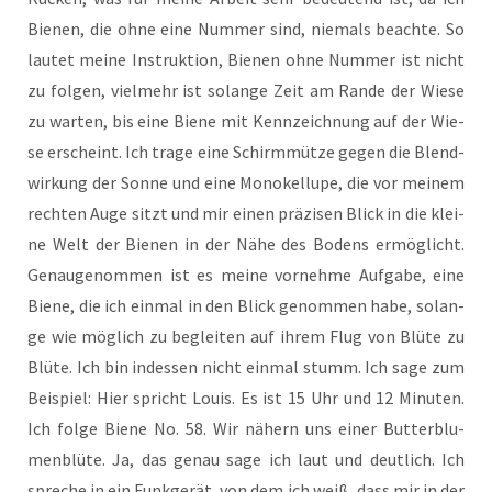
Bie­nen, die ohne eine Num­mer sind, nie­mals beach­te. So
lau­tet mei­ne Instruk­ti­on, Bie­nen ohne Num­mer ist nicht
zu fol­gen, viel­mehr ist solan­ge Zeit am Ran­de der Wie­se
zu war­ten, bis eine Bie­ne mit Kenn­zeich­nung auf der Wie­
se erscheint. Ich tra­ge eine Schirm­müt­ze gegen die Blend­
wir­kung der Son­ne und eine Mon­okel­lu­pe, die vor mei­nem
rech­ten Auge sitzt und mir einen prä­zi­sen Blick in die klei­
ne Welt der Bie­nen in der Nähe des Bodens ermög­licht.
Genau­ge­nom­men ist es mei­ne vor­neh­me Auf­ga­be, eine
Bie­ne, die ich ein­mal in den Blick genom­men habe, solan­
ge wie mög­lich zu beglei­ten auf ihrem Flug von Blü­te zu
Blü­te. Ich bin indes­sen nicht ein­mal stumm. Ich sage zum
Bei­spiel: Hier spricht Lou­is. Es ist 15 Uhr und 12 Minu­ten.
Ich fol­ge Bie­ne No. 58. Wir nähern uns einer But­ter­blu­
men­blü­te. Ja, das genau sage ich laut und deut­lich. Ich
spre­che in ein Funk­ge­rät, von dem ich weiß, dass mir in der