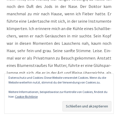
noch den Duft des Jods in der Nase. Der Dok­tor kam
manch­mal zu mir nach Hau­se, wenn ich Fie­ber hat­te. Er
führ­te eine Leder­ta­sche mit sich, in der sei­ne Instru­men­te
klim­per­ten. Ich erin­ne­re mich an die Küh­le eines Schall­be­
chers, wenn er nach Geräu­schen in mir such­te. Sein Kopf
war in die­sen Momen­ten des Lau­schens nah, kaum noch
Haar, sehr fein und grau. Sei­ne sanf­te Stim­me. Lei­se. Ein­
mal war er als Pri­vat­mann zu Besuch gekom­men. Anstatt
eines Blu­men­strau­ßes für Mut­ter, führ­te er eine Glühspar­
lam­pe mit sich, die er in der Art und Wei­se über­reich­te, als
Datenschutz und Cookies: Diese Website verwendet Cookies. Wenn du die
wäre sie tat­säch­lich eine fri­sche Blu­me, ein blü­hen­der
Website weiterhin nutzt, stimmst du der Verwendung von Cookies zu.
Zier­lauch, sagen wir, oder eine Kugel­dis­tel. — stop
Weitere Informationen, beispielsweise zur Kontrolle von Cookies, findest du
hier:
Cookie-Richtlinie