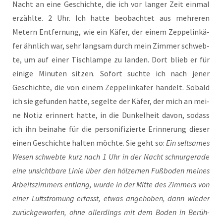
Nacht an eine Geschich­te, die ich vor lan­ger Zeit ein­mal
erzähl­te. 2 Uhr. Ich hat­te beob­ach­tet aus meh­re­ren
Metern Ent­fer­nung, wie ein Käfer, der einem Zep­pel­in­kä­
fer ähn­lich war, sehr lang­sam durch mein Zim­mer schweb­
te, um auf einer Tisch­lam­pe zu lan­den. Dort blieb er für
eini­ge Minu­ten sit­zen. Sofort such­te ich nach jener
Geschich­te, die von einem Zep­pel­in­kä­fer han­delt. Sobald
ich sie gefun­den hat­te, segel­te der Käfer, der mich an mei­
ne Notiz erin­nert hat­te, in die Dun­kel­heit davon, sodass
ich ihn bei­na­he für die per­so­ni­fi­zier­te Erin­ne­rung die­ser
einen Geschich­te hal­ten möch­te. Sie geht so:
Ein selt­sa­mes
Wesen schweb­te kurz nach 1 Uhr in der Nacht schnur­ge­ra­de
eine unsicht­ba­re Linie über den höl­zer­nen Fuß­bo­den mei­nes
Arbeits­zim­mers ent­lang, wur­de in der Mit­te des Zim­mers von
einer Luft­strö­mung erfasst, etwas ange­ho­ben, dann wie­der
zurück­ge­wor­fen, ohne aller­dings mit dem Boden in Berüh­