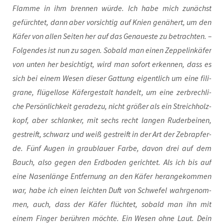
Flam­me in ihm bren­nen wür­de. Ich habe mich zunächst
gefürch­tet, dann aber vor­sich­tig auf Knien genä­hert, um den
Käfer von allen Sei­ten her auf das Genau­es­te zu betrach­ten. –
Fol­gen­des ist nun zu sagen. Sobald man einen Zep­pel­in­kä­fer
von unten her besich­tigt, wird man sofort erken­nen, dass es
sich bei einem Wesen die­ser Gat­tung eigent­lich um eine fili­
gra­ne, flü­gel­lo­se Käfer­ge­stalt han­delt, um eine zer­brech­li­
che Per­sön­lich­keit gera­de­zu, nicht grö­ßer als ein Streich­holz­
kopf, aber schlan­ker, mit sechs recht lan­gen Ruder­bei­nen,
gestreift, schwarz und weiß gestreift in der Art der Zebra­pfer­
de. Fünf Augen in grau­blau­er Far­be, davon drei auf dem
Bauch, also gegen den Erd­bo­den gerich­tet. Als ich bis auf
eine Nasen­län­ge Ent­fer­nung an den Käfer her­an­ge­kom­men
war, habe ich einen leich­ten Duft von Schwe­fel wahr­ge­nom­
men, auch, dass der Käfer flüch­tet, sobald man ihn mit
einem Fin­ger berüh­ren möch­te. Ein Wesen ohne Laut. Dein