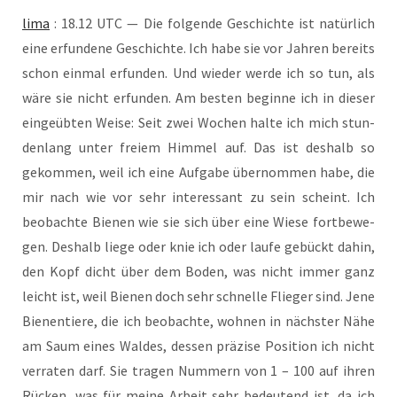
lima
: 18.12 UTC — Die fol­gen­de Geschich­te ist natür­lich
eine erfun­de­ne Geschich­te. Ich habe sie vor Jah­ren bereits
schon ein­mal erfun­den. Und wie­der wer­de ich so tun, als
wäre sie nicht erfun­den. Am bes­ten begin­ne ich in die­ser
ein­ge­üb­ten Wei­se: Seit zwei Wochen hal­te ich mich stun­
den­lang unter frei­em Him­mel auf. Das ist des­halb so
gekom­men, weil ich eine Auf­ga­be über­nom­men habe, die
mir nach wie vor sehr inter­es­sant zu sein scheint. Ich
beob­ach­te Bie­nen wie sie sich über eine Wie­se fort­be­we­
gen. Des­halb lie­ge oder knie ich oder lau­fe gebückt dahin,
den Kopf dicht über dem Boden, was nicht immer ganz
leicht ist, weil Bie­nen doch sehr schnel­le Flie­ger sind. Jene
Bie­nen­tie­re, die ich beob­ach­te, woh­nen in nächs­ter Nähe
am Saum eines Wal­des, des­sen prä­zi­se Posi­ti­on ich nicht
ver­ra­ten darf. Sie tra­gen Num­mern von 1 – 100 auf ihren
Rücken, was für mei­ne Arbeit sehr bedeu­tend ist, da ich