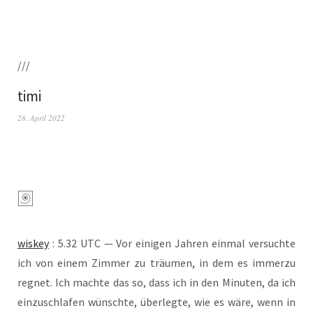
///
timi
28. April 2022
wis­key
: 5.32 UTC — Vor eini­gen Jah­ren ein­mal ver­such­te
ich von einem Zim­mer zu träu­men, in dem es immer­zu
reg­net. Ich mach­te das so, dass ich in den Minu­ten, da ich
ein­zu­schla­fen wünsch­te, über­leg­te, wie es wäre, wenn in