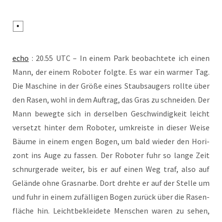
echo
: 20.55 UTC – In einem Park beob­ach­te­te ich einen
Mann, der einem Robo­ter folg­te. Es war ein war­mer Tag.
Die Maschi­ne in der Grö­ße eines Staub­saugers roll­te über
den Rasen, wohl in dem Auf­trag, das Gras zu schnei­den. Der
Mann beweg­te sich in der­sel­ben Geschwin­dig­keit leicht
ver­setzt hin­ter dem Robo­ter, umkreis­te in die­ser Wei­se
Bäu­me in einem engen Bogen, um bald wie­der den Hori­
zont ins Auge zu fas­sen. Der Robo­ter fuhr so lan­ge Zeit
schnur­ge­ra­de wei­ter, bis er auf einen Weg traf, also auf
Gelän­de ohne Gras­nar­be. Dort dreh­te er auf der Stel­le um
und fuhr in einem zufäl­li­gen Bogen zurück über die Rasen­
flä­che hin. Leicht­be­klei­de­te Men­schen waren zu sehen,