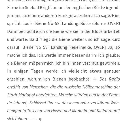
Fer­ne im See­bad Brigh­ton an der eng­li­schen Küs­te irgend­
je­mand an einem ande­ren Funk­ge­rät zuhört. Ich sage: Hier
spricht Lou­is. Bie­ne No 58: Lan­dung But­ter­blu­me. OVER!
Dann betrach­te ich die Bie­ne wie sie in der Blü­te arbei­tet
und war­te. Bald fliegt die Bie­ne wei­ter und ich sage kurz
dar­auf: Bie­ne No 58: Lan­dung Feu­er­nel­ke. OVER! Ja, so
mache ich das. Ich wer­de immer bes­ser dar­in. Ich glau­be,
die Bie­nen mögen mich. Ich bin ihnen ver­traut gewor­den.
In eini­gen Tagen wer­de ich viel­leicht etwas genau­er
erzäh­len, war­um ich Bie­nen beob­ach­te. —
Das Radio
erzählt von Men­schen, die die rus­si­sche Höl­len­ma­schi­ne der
Stadt Mariu­pol über­leb­ten. Man­che wür­den nun in der Frem­
de lebend, Schlüs­sel ihrer ver­las­se­nen oder zer­stör­ten Woh­
nun­gen in Taschen von Hosen und Män­teln und Klei­dern mit
sich füh­ren.
— stop