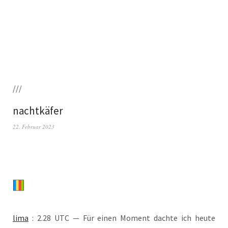
///
nachtkäfer
22. Februar 2023
lima
: 2.28 UTC — Für einen Moment dach­te ich heu­te