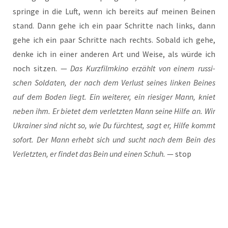
sprin­ge in die Luft, wenn ich bereits auf mei­nen Bei­nen
stand. Dann gehe ich ein paar Schrit­te nach links, dann
gehe ich ein paar Schrit­te nach rechts. Sobald ich gehe,
den­ke ich in einer ande­ren Art und Wei­se, als wür­de ich
noch sit­zen. —
Das Kurz­film­ki­no erzählt von einem rus­si­
schen Sol­da­ten, der nach dem Ver­lust sei­nes lin­ken Bei­nes
auf dem Boden liegt. Ein wei­te­rer, ein rie­si­ger Mann, kniet
neben ihm. Er bie­tet dem ver­letz­ten Mann sei­ne Hil­fe an. Wir
Ukrai­ner sind nicht so, wie Du fürch­test, sagt er, Hil­fe kommt
sofort. Der Mann erhebt sich und sucht nach dem Bein des
Ver­letz­ten, er fin­det das Bein und einen Schuh.
— stop