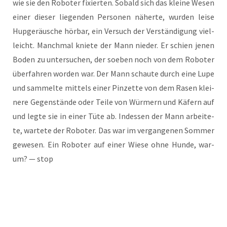
wie sie den Robo­ter fixier­ten. Sobald sich das klei­ne Wesen
einer die­ser lie­gen­den Per­so­nen näher­te, wur­den lei­se
Hup­ge­räu­sche hör­bar, ein Ver­such der Ver­stän­di­gung viel­
leicht. Manch­mal knie­te der Mann nie­der. Er schien jenen
Boden zu unter­su­chen, der soeben noch von dem Robo­ter
über­fah­ren wor­den war. Der Mann schau­te durch eine Lupe
und sam­mel­te mit­tels einer Pin­zet­te von dem Rasen klei­
ne­re Gegen­stän­de oder Tei­le von Wür­mern und Käfern auf
und leg­te sie in einer Tüte ab. Indes­sen der Mann arbei­te­
te, war­te­te der Robo­ter. Das war im ver­gan­ge­nen Som­mer
gewe­sen. Ein Robo­ter auf einer Wie­se ohne Hun­de, war­
um? — stop