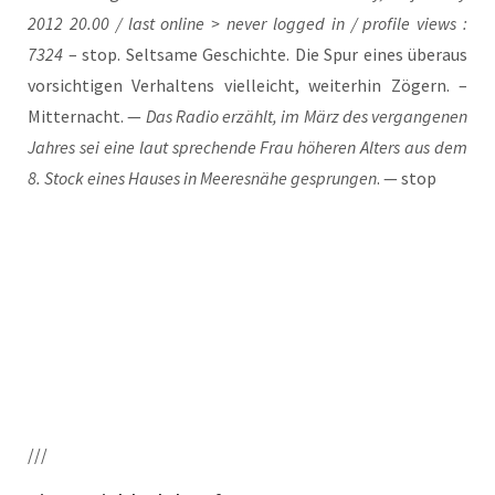
2012 20.00 / last online > never log­ged in / pro­fi­le views :
7324
– stop. Selt­sa­me Geschich­te. Die Spur eines über­aus
vor­sich­ti­gen Ver­hal­tens viel­leicht, wei­ter­hin Zögern. –
Mit­ter­nacht. —
Das Radio erzählt, im März des ver­gan­ge­nen
Jah­res sei eine laut spre­chen­de Frau höhe­ren Alters aus dem
8. Stock eines Hau­ses in Mee­res­nä­he gesprun­gen
. — stop
///