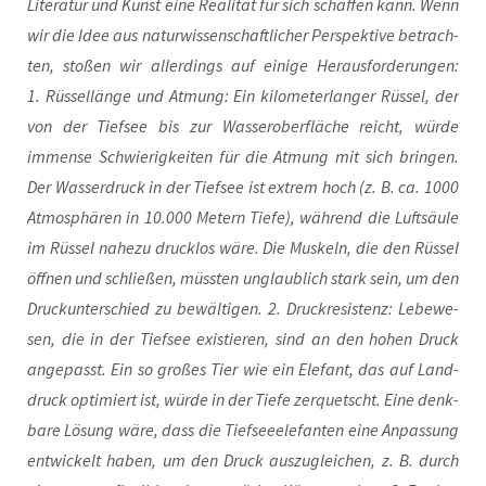
Lite­ra­tur und Kunst eine Rea­li­tät für sich schaf­fen kann. Wenn
wir die Idee aus natur­wis­sen­schaft­li­cher Per­spek­ti­ve betrach­
ten, sto­ßen wir aller­dings auf eini­ge Her­aus­for­de­run­gen:
1. Rüs­sel­län­ge und Atmung: Ein kilo­me­ter­lan­ger Rüs­sel, der
von der Tief­see bis zur Was­ser­ober­flä­che reicht, wür­de
immense Schwie­rig­kei­ten für die Atmung mit sich brin­gen.
Der Was­ser­druck in der Tief­see ist extrem hoch (z. B. ca. 1000
Atmo­sphä­ren in 10.000 Metern Tie­fe), wäh­rend die Luft­säu­le
im Rüs­sel nahe­zu druck­los wäre. Die Mus­keln, die den Rüs­sel
öff­nen und schlie­ßen, müss­ten unglaub­lich stark sein, um den
Druck­un­ter­schied zu bewäl­ti­gen. 2. Druck­re­sis­tenz: Lebe­we­
sen, die in der Tief­see exis­tie­ren, sind an den hohen Druck
ange­passt. Ein so gro­ßes Tier wie ein Ele­fant, das auf Land­
druck opti­miert ist, wür­de in der Tie­fe zer­quetscht. Eine denk­
ba­re Lösung wäre, dass die Tief­see­ele­fan­ten eine Anpas­sung
ent­wi­ckelt haben, um den Druck aus­zu­glei­chen, z. B. durch