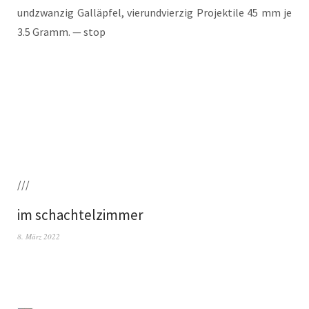
und­zwan­zig Gall­äp­fel, vier­und­vier­zig Pro­jek­ti­le 45 mm je
3.5 Gramm. — stop
///
im schachtelzimmer
8. März 2022