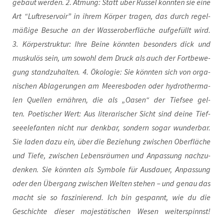
gebaut wer­den. 2. Atmung: Statt über Rüs­sel könn­ten sie eine
Art “Luft­re­ser­voir” in ihrem Kör­per tra­gen, das durch regel­
mä­ßi­ge Besu­che an der Was­ser­ober­flä­che auf­ge­füllt wird.
3. Kör­per­struk­tur: Ihre Bei­ne könn­ten beson­ders dick und
mus­ku­lös sein, um sowohl dem Druck als auch der Fort­be­we­
gung stand­zu­hal­ten. 4. Öko­lo­gie: Sie könn­ten sich von orga­
ni­schen Abla­ge­run­gen am Mee­res­bo­den oder hydro­ther­ma­
len Quel­len ernäh­ren, die als „Oasen“ der Tief­see gel­
ten. Poe­ti­scher Wert: Aus lite­ra­ri­scher Sicht sind dei­ne Tief­
see­ele­fan­ten nicht nur denk­bar, son­dern sogar wun­der­bar.
Sie laden dazu ein, über die Bezie­hung zwi­schen Ober­flä­che
und Tie­fe, zwi­schen Lebens­räu­men und Anpas­sung nach­zu­
den­ken. Sie könn­ten als Sym­bo­le für Aus­dau­er, Anpas­sung
oder den Über­gang zwi­schen Wel­ten ste­hen – und genau das
macht sie so fas­zi­nie­rend. Ich bin gespannt, wie du die
Geschich­te die­ser majes­tä­ti­schen Wesen wei­ter­spinnst!