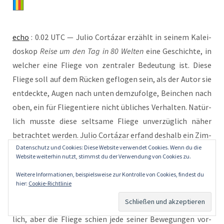
echo
: 0.02 UTC — Julio Cor­tá­zar erzählt in sei­nem Kalei­
do­skop
Rei­se um den Tag in 80 Wel­ten
eine Geschich­te, in
wel­cher eine Flie­ge von zen­tra­ler Bedeu­tung ist. Die­se
Flie­ge soll auf dem Rücken geflo­gen sein, als der Autor sie
ent­deck­te, Augen nach unten dem­zu­fol­ge, Bein­chen nach
oben, ein für Flie­gen­tie­re nicht übli­ches Ver­hal­ten. Natür­
lich muss­te die­se selt­sa­me Flie­ge unver­züg­lich näher
betrach­tet wer­den. Julio Cor­tá­zar erfand des­halb ein Zim­
Datenschutz und Cookies: Diese Website verwendet Cookies. Wenn du die
mer, in wel­chem die Flie­ge fort­an exis­tier­te, und einen
Website weiterhin nutzt, stimmst du der Verwendung von Cookies zu.
Mann, der die Flie­ge zu fan­gen such­te. Wie zu erwar­ten
Weitere Informationen, beispielsweise zur Kontrolle von Cookies, findest du
gewe­sen, war der Mann in sei­ner Beweg­lich­keit viel zu
hier:
Cookie-Richtlinie
lang­sam, um die Flie­ge behut­sam, das heißt, ohne
Beschä­di­gung, erha­schen zu kön­nen. Er bemüh­te sich red­
lich, aber die Flie­ge schien jede sei­ner Bewe­gun­gen vor­