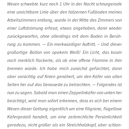
Wesen schweb­te kurz nach 1 Uhr in der Nacht schnur­ge­ra­de
eine unsicht­ba­re Linie über den höl­zer­nen Fuß­bo­den mei­nes
Arbeits­zim­mers ent­lang, wur­de in der Mit­te des Zim­mers von
einer Luft­strö­mung erfasst, etwas ange­ho­ben, dann wie­der
zurück­ge­wor­fen, ohne aller­dings mit dem Boden in Berüh­
rung zu kom­men. — Ein merk­wür­di­ger Auf­tritt. – Und die­ser
groß­ar­ti­ge Bal­lon von opa­k­em Weiß! Ein Licht, das kaum
noch merk­lich fla­cker­te, als ob eine offe­ne Flam­me in ihm
bren­nen wür­de. Ich habe mich zunächst gefürch­tet, dann
aber vor­sich­tig auf Knien genä­hert, um den Käfer von allen
Sei­ten her auf das Genau­es­te zu betrach­ten. — Fol­gen­des ist
nun zu sagen. Sobald man einen Zep­pel­in­kä­fer von unten her
besich­tigt, wird man sofort erken­nen, dass es sich bei einem
Wesen die­ser Gat­tung eigent­lich um eine fili­gra­ne, flü­gel­lo­se
Käfer­ge­stalt han­delt, um eine zer­brech­li­che Per­sön­lich­keit
gera­de­zu, nicht grö­ßer als ein Streich­holz­kopf, aber schlan­