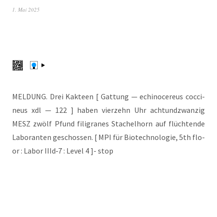
1. Mai 2025
MELDUNG. Drei Kak­teen [ Gat­tung — echi­no­ce­re­us coc­ci­
neus xdl — 122 ] haben vier­zehn Uhr acht­und­zwan­zig
MESZ zwölf Pfund fili­gra­nes Sta­chel­horn auf flüch­ten­de
Labo­ran­ten geschos­sen. [ MPI für Bio­tech­no­lo­gie, 5th flo­
or : Labor IIId‑7 : Level 4 ]- stop