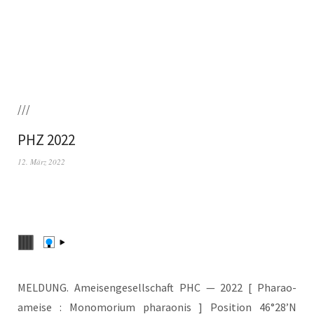
///
PHZ 2022
12. März 2022
MELDUNG. Amei­sen­ge­sell­schaft PHC — 2022 [ Pha­rao­
amei­se : Mono­m­ori­um pha­rao­nis ] Posi­ti­on 46°28’N