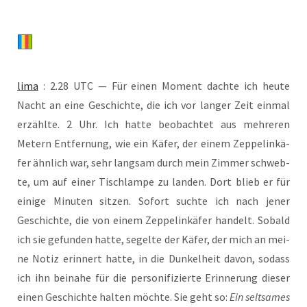
lima
: 2.28 UTC — Für einen Moment dach­te ich heu­te
Nacht an eine Geschich­te, die ich vor lan­ger Zeit ein­mal
erzähl­te. 2 Uhr. Ich hat­te beob­ach­tet aus meh­re­ren
Metern Ent­fer­nung, wie ein Käfer, der einem Zep­pel­in­kä­
fer ähn­lich war, sehr lang­sam durch mein Zim­mer schweb­
te, um auf einer Tisch­lam­pe zu lan­den. Dort blieb er für
eini­ge Minu­ten sit­zen. Sofort such­te ich nach jener
Geschich­te, die von einem Zep­pel­in­kä­fer han­delt. Sobald
ich sie gefun­den hat­te, segel­te der Käfer, der mich an mei­
ne Notiz erin­nert hat­te, in die Dun­kel­heit davon, sodass
ich ihn bei­na­he für die per­so­ni­fi­zier­te Erin­ne­rung die­ser
einen Geschich­te hal­ten möch­te. Sie geht so:
Ein selt­sa­mes