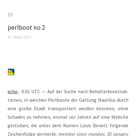
///
perlboot no 2
25. Januar 2023
echo
: 0.02 UTC — Auf der Suche nach Behäl­ter­kon­struk­
tio­nen, in wel­chen Perl­boo­te der Gat­tung Nau­ti­lus durch
eine gro­ße Stadt trans­por­tiert wer­den könn­ten, ohne
Scha­den zu neh­men, ein­mal vor Jah­ren auf eine Web­site
gesto­ßen, die unter dem Namen Lou­is Benett fol­gen­de
Zei­chen­fol­ge ver­merkt:
mem­ber sin­ce mon­day, 30 janu­ary