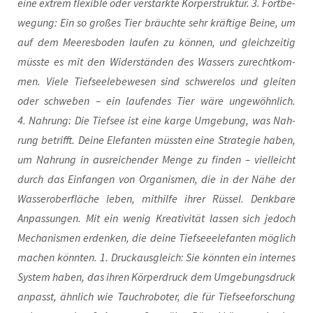
eine extrem fle­xi­ble oder ver­stärk­te Kör­per­struk­tur. 3. Fort­be­
we­gung: Ein so gro­ßes Tier bräuch­te sehr kräf­ti­ge Bei­ne, um
auf dem Mee­res­bo­den lau­fen zu kön­nen, und gleich­zei­tig
müss­te es mit den Wider­stän­den des Was­sers zurecht­kom­
men. Vie­le Tief­see­le­be­we­sen sind schwe­re­los und glei­ten
oder schwe­ben – ein lau­fen­des Tier wäre unge­wöhn­lich.
4. Nah­rung: Die Tief­see ist eine kar­ge Umge­bung, was Nah­
rung betrifft. Dei­ne Ele­fan­ten müss­ten eine Stra­te­gie haben,
um Nah­rung in aus­rei­chen­der Men­ge zu fin­den – viel­leicht
durch das Ein­fan­gen von Orga­nis­men, die in der Nähe der
Was­ser­ober­flä­che leben, mit­hil­fe ihrer Rüs­sel. Denk­ba­re
Anpas­sun­gen. Mit ein wenig Krea­ti­vi­tät las­sen sich jedoch
Mecha­nis­men erdenken, die dei­ne Tief­see­ele­fan­ten mög­lich
machen könn­ten. 1. Druck­aus­gleich: Sie könn­ten ein inter­nes
Sys­tem haben, das ihren Kör­per­druck dem Umge­bungs­druck
anpasst, ähn­lich wie Tauchro­bo­ter, die für Tief­see­for­schung