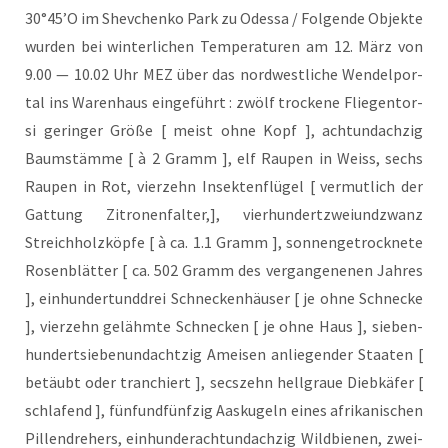
30°45’O im Shev­chen­ko Park zu Odes­sa / Fol­gen­de Objek­te
wur­den bei win­ter­li­chen Tem­pe­ra­tu­ren am 12. März von
9.00 — 10.02 Uhr MEZ über das nord­west­li­che Wen­del­por­
tal ins Waren­haus ein­ge­führt : zwölf tro­cke­ne Flie­gen­tor­
si gerin­ger Grö­ße [ meist ohne Kopf ], acht­und­ach­zig
Baum­stäm­me [ à 2 Gramm ], elf Rau­pen in Weiss, sechs
Rau­pen in Rot, vier­zehn Insek­ten­flü­gel [ ver­mut­lich der
Gat­tung Zitro­nen­fal­ter,], vier­hun­dert­zwei­und­zwanz
Streich­holz­köp­fe [ à ca. 1.1 Gramm ], son­nen­ge­trock­ne­te
Rosen­blät­ter [ ca. 502 Gramm des ver­gan­ge­ne­nen Jah­res
], ein­hun­dert­und­drei Schne­cken­häu­ser [ je ohne Schne­cke
], vier­zehn gelähm­te Schne­cken [ je ohne Haus ], sie­ben­
hun­dert­sie­ben­und­acht­zig Amei­sen anlie­gen­der Staa­ten [
betäubt oder tran­chiert ], sec­s­zehn hell­graue Dieb­kä­fer [
schla­fend ], fünf­und­fünf­zig Aas­ku­geln eines afri­ka­ni­schen
Pil­len­dre­hers, ein­hun­der­acht­und­ach­zig Wild­bie­nen, zwei­