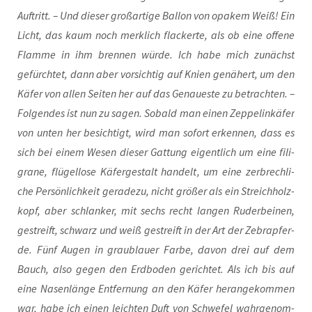
Auf­tritt. – Und die­ser groß­ar­ti­ge Bal­lon von opa­k­em Weiß! Ein
Licht, das kaum noch merk­lich fla­cker­te, als ob eine offe­ne
Flam­me in ihm bren­nen wür­de. Ich habe mich zunächst
gefürch­tet, dann aber vor­sich­tig auf Knien genä­hert, um den
Käfer von allen Sei­ten her auf das Genau­es­te zu betrach­ten. –
Fol­gen­des ist nun zu sagen. Sobald man einen Zep­pel­in­kä­fer
von unten her besich­tigt, wird man sofort erken­nen, dass es
sich bei einem Wesen die­ser Gat­tung eigent­lich um eine fili­
gra­ne, flü­gel­lo­se Käfer­ge­stalt han­delt, um eine zer­brech­li­
che Per­sön­lich­keit gera­de­zu, nicht grö­ßer als ein Streich­holz­
kopf, aber schlan­ker, mit sechs recht lan­gen Ruder­bei­nen,
gestreift, schwarz und weiß gestreift in der Art der Zebra­pfer­
de. Fünf Augen in grau­blau­er Far­be, davon drei auf dem
Bauch, also gegen den Erd­bo­den gerich­tet. Als ich bis auf
eine Nasen­län­ge Ent­fer­nung an den Käfer her­an­ge­kom­men
war, habe ich einen leich­ten Duft von Schwe­fel wahr­ge­nom­