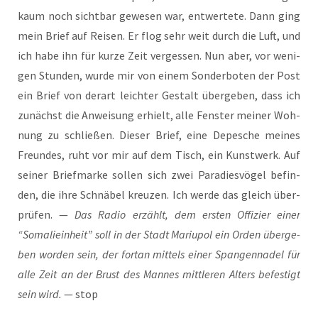
kaum noch sicht­bar gewe­sen war, ent­wer­te­te. Dann ging
mein Brief auf Rei­sen. Er flog sehr weit durch die Luft, und
ich habe ihn für kur­ze Zeit ver­ges­sen. Nun aber, vor weni­
gen Stun­den, wur­de mir von einem Son­der­bo­ten der Post
ein Brief von der­art leich­ter Gestalt über­ge­ben, dass ich
zunächst die Anwei­sung erhielt, alle Fens­ter mei­ner Woh­
nung zu schlie­ßen. Die­ser Brief, eine Depe­sche mei­nes
Freun­des, ruht vor mir auf dem Tisch, ein Kunst­werk. Auf
sei­ner Brief­mar­ke sol­len sich zwei Para­dies­vö­gel befin­
den, die ihre Schnä­bel kreu­zen. Ich wer­de das gleich über­
prü­fen. —
Das Radio erzählt, dem ers­ten Offi­zier einer
“Soma­liein­heit” soll in der Stadt Mariu­pol ein Orden über­ge­
ben wor­den sein, der fort­an mit­tels einer Span­gen­na­del für
alle Zeit an der Brust des Man­nes mitt­le­ren Alters befes­tigt
sein wird.
— stop