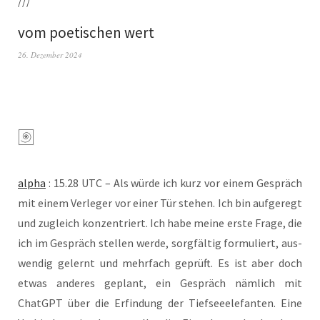
///
vom poetischen wert
26. Dezember 2024
alpha
: 15.28 UTC – Als wür­de ich kurz vor einem Gespräch
mit einem Ver­le­ger vor einer Tür ste­hen. Ich bin auf­ge­regt
und zugleich kon­zen­triert. Ich habe mei­ne ers­te Fra­ge, die
ich im Gespräch stel­len wer­de, sorg­fäl­tig for­mu­liert, aus­
wen­dig gelernt und mehr­fach geprüft. Es ist aber doch
etwas ande­res geplant, ein Gespräch näm­lich mit
ChatGPT über die Erfin­dung der Tief­see­ele­fan­ten. Eine