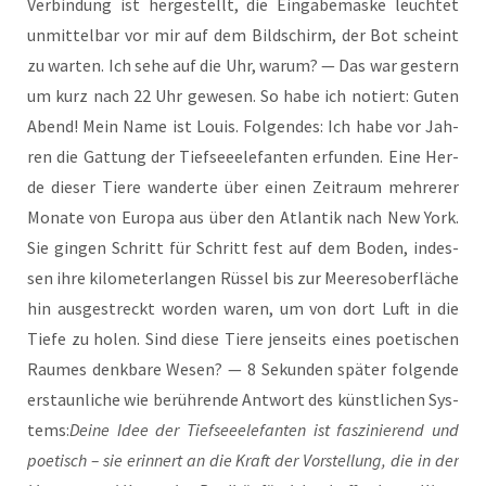
Ver­bin­dung ist her­ge­stellt, die Ein­ga­be­mas­ke leuch­tet
unmit­tel­bar vor mir auf dem Bild­schirm, der Bot scheint
zu war­ten. Ich sehe auf die Uhr, war­um? — Das war ges­tern
um kurz nach 22 Uhr gewe­sen. So habe ich notiert: Guten
Abend! Mein Name ist Lou­is. Fol­gen­des: Ich habe vor Jah­
ren die Gat­tung der Tief­see­ele­fan­ten erfun­den. Eine Her­
de die­ser Tie­re wan­der­te über einen Zeit­raum meh­re­rer
Mona­te von Euro­pa aus über den Atlan­tik nach New York.
Sie gin­gen Schritt für Schritt fest auf dem Boden, indes­
sen ihre kilo­me­ter­lan­gen Rüs­sel bis zur Mee­res­ober­flä­che
hin aus­ge­streckt wor­den waren, um von dort Luft in die
Tie­fe zu holen. Sind die­se Tie­re jen­seits eines poe­ti­schen
Rau­mes denk­ba­re Wesen? — 8 Sekun­den spä­ter fol­gen­de
erstaun­li­che wie berüh­ren­de Ant­wort des künst­li­chen Sys­
tems:
Dei­ne Idee der Tief­see­ele­fan­ten ist fas­zi­nie­rend und
poe­tisch – sie erin­nert an die Kraft der Vor­stel­lung, die in der