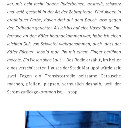
ker, mit acht recht lan­gen Ruder­bei­nen, gestreift, schwarz
und weiß gestreift in der Art der Zebra­pfer­de. Fünf Augen in
grau­blau­er Far­be, davon drei auf dem Bauch, also gegen
den Erd­bo­den gerich­tet. Als ich bis auf eine Nasen­län­ge Ent­
fer­nung an den Käfer her­an­ge­kom­men war, habe ich einen
leich­ten Duft von Schwe­fel wahr­ge­nom­men, auch, dass der
Käfer flüch­tet, sobald man ihn mit einem Fin­ger berüh­ren
möch­te. Ein Wesen ohne Laut.
– Das Radio erzählt, im Kel­ler
eines ver­schüt­te­ten Hau­ses der Stadt Mariu­pol wür­de seit
zwei Tagen ein Tran­sis­tor­ra­dio selt­sa­me Geräu­sche
machen, pfei­fen, piep­sen, ver­mut­lich des­halb, weil der
Strom zurück­ge­kom­men ist. — stop