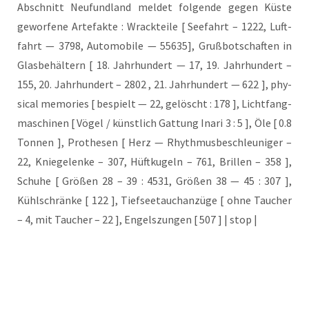
Abschnitt Neu­fund­land mel­det fol­gen­de gegen Küs­te
gewor­fe­ne Arte­fak­te : Wrack­tei­le [ See­fahrt – 1222, Luft­
fahrt — 3798, Auto­mo­bi­le — 55635], Gruß­bot­schaf­ten in
Glas­be­häl­tern [ 18. Jahr­hun­dert — 17, 19. Jahr­hun­dert –
155, 20. Jahr­hun­dert – 2802 , 21. Jahr­hun­dert — 622 ], phy­
si­cal memo­ries [ bespielt — 22, gelöscht : 178 ], Licht­fang­
ma­schi­nen [ Vögel / künst­lich Gat­tung Ina­ri 3 : 5 ], Öle [ 0.8
Ton­nen ], Pro­the­sen [ Herz — Rhyth­mus­be­schleu­ni­ger –
22, Knie­ge­len­ke – 307, Hüft­ku­geln – 761, Bril­len – 358 ],
Schu­he [ Grö­ßen 28 – 39 : 4531, Grö­ßen 38 — 45 : 307 ],
Kühl­schrän­ke [ 122 ], Tief­see­tauch­an­zü­ge [ ohne Tau­cher
– 4, mit Tau­cher – 22 ], Engels­zun­gen [ 507 ] | stop |