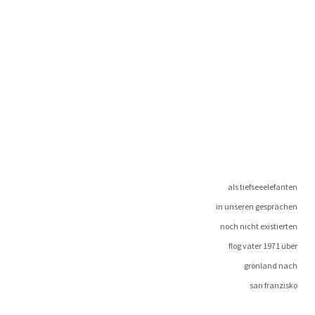
als tiefseeelefanten
in unse­ren gesprächen
noch nicht existierten
flog vater 1971 über
grön­land nach
san franzisko