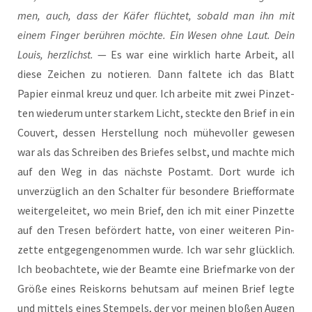
men, auch, dass der Käfer flüch­tet, sobald man ihn mit
einem Fin­ger berüh­ren möch­te. Ein Wesen ohne Laut. Dein
Lou­is, herz­lichst.
— Es war eine wirk­lich har­te Arbeit, all
die­se Zei­chen zu notie­ren. Dann fal­te­te ich das Blatt
Papier ein­mal kreuz und quer. Ich arbei­te mit zwei Pin­zet­
ten wie­der­um unter star­kem Licht, steck­te den Brief in ein
Cou­vert, des­sen Her­stel­lung noch mühe­vol­ler gewe­sen
war als das Schrei­ben des Brie­fes selbst, und mach­te mich
auf den Weg in das nächs­te Post­amt. Dort wur­de ich
unver­züg­lich an den Schal­ter für beson­de­re Brief­for­ma­te
wei­ter­ge­lei­tet, wo mein Brief, den ich mit einer Pin­zet­te
auf den Tre­sen beför­dert hat­te, von einer wei­te­ren Pin­
zet­te ent­ge­gen­ge­nom­men wur­de. Ich war sehr glück­lich.
Ich beob­ach­te­te, wie der Beam­te eine Brief­mar­ke von der
Grö­ße eines Reis­korns behut­sam auf mei­nen Brief leg­te
und mit­tels eines Stem­pels, der vor mei­nen blo­ßen Augen