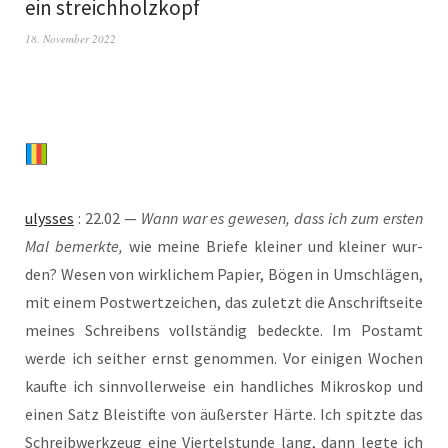
ein streichholzkopf
18. November 2022
ulys­ses
: 22.02 —
Wann war es gewe­sen, dass ich zum ers­ten
Mal bemerk­te,
wie mei­ne Brie­fe klei­ner und klei­ner wur­
den? Wesen von wirk­li­chem Papier, Bögen in Umschlä­gen,
mit einem Post­wert­zei­chen, das zuletzt die Anschrift­sei­te
mei­nes Schrei­bens voll­stän­dig bedeck­te. Im Post­amt
wer­de ich seit­her ernst genom­men. Vor eini­gen Wochen
kauf­te ich sinn­vol­ler­wei­se ein hand­li­ches Mikro­skop und
einen Satz Blei­stif­te von äußers­ter Här­te. Ich spitz­te das
Schreib­werk­zeug eine Vier­tel­stun­de lang, dann leg­te ich