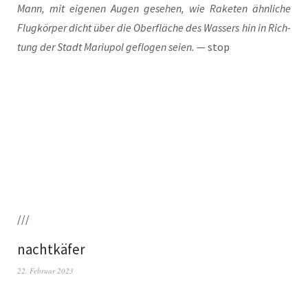
Mann, mit eige­nen Augen gese­hen, wie Rake­ten ähn­li­che
Flug­kör­per dicht über die Ober­flä­che des Was­sers hin in Rich­
tung der Stadt Mariu­pol geflo­gen sei­en.
— stop
///
nachtkäfer
22. Februar 2023