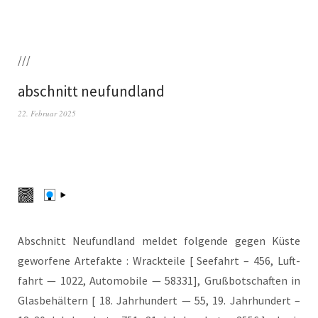
///
abschnitt neufundland
22. Februar 2025
Abschnitt Neu­fund­land mel­det fol­gen­de gegen Küs­te
gewor­fe­ne Arte­fak­te : Wrack­tei­le [ See­fahrt – 456, Luft­
fahrt — 1022, Auto­mo­bi­le — 58331], Gruß­bot­schaf­ten in
Glas­be­häl­tern [ 18. Jahr­hun­dert — 55, 19. Jahr­hun­dert –