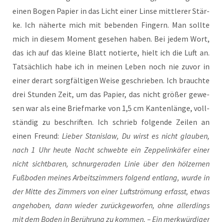
einen Bogen Papier in das Licht einer Lin­se mitt­le­rer Stär­
ke. Ich näher­te mich mit beben­den Fin­gern. Man soll­te
mich in die­sem Moment gese­hen haben. Bei jedem Wort,
das ich auf das klei­ne Blatt notier­te, hielt ich die Luft an.
Tat­säch­lich habe ich in mei­nen Leben noch nie zuvor in
einer der­art sorg­fäl­ti­gen Wei­se geschrie­ben. Ich brauch­te
drei Stun­den Zeit, um das Papier, das nicht grö­ßer gewe­
sen war als eine Brief­mar­ke von 1,5 cm Kan­ten­län­ge, voll­
stän­dig zu beschrif­ten. Ich schrieb fol­gen­de Zei­len an
einen Freund:
Lie­ber Sta­nis­law, Du wirst es nicht glau­ben,
nach 1 Uhr heu­te Nacht schweb­te ein Zep­pel­in­kä­fer einer
nicht sicht­ba­ren, schnur­ge­ra­den Linie über den höl­zer­nen
Fuß­bo­den mei­nes Arbeits­zim­mers fol­gend ent­lang, wur­de in
der Mit­te des Zim­mers von einer Luft­strö­mung erfasst, etwas
ange­ho­ben, dann wie­der zurück­ge­wor­fen, ohne aller­dings
mit dem Boden in Berüh­rung zu kom­men. – Ein merk­wür­di­ger