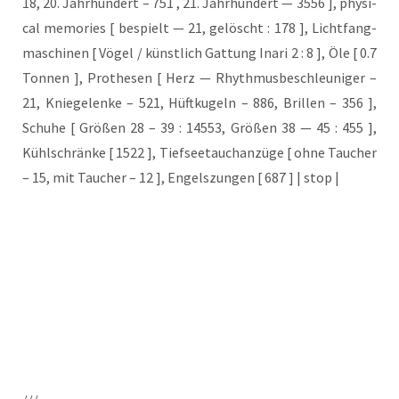
18, 20. Jahr­hun­dert – 751 , 21. Jahr­hun­dert — 3556 ], phy­si­
cal memo­ries [ bespielt — 21, gelöscht : 178 ], Licht­fang­
ma­schi­nen [ Vögel / künst­lich Gat­tung Ina­ri 2 : 8 ], Öle [ 0.7
Ton­nen ], Pro­the­sen [ Herz — Rhyth­mus­be­schleu­ni­ger –
21, Knie­ge­len­ke – 521, Hüft­ku­geln – 886, Bril­len – 356 ],
Schu­he [ Grö­ßen 28 – 39 : 14553, Grö­ßen 38 — 45 : 455 ],
Kühl­schrän­ke [ 1522 ], Tief­see­tauch­an­zü­ge [ ohne Tau­cher
– 15, mit Tau­cher – 12 ], Engels­zun­gen [ 687 ] | stop |