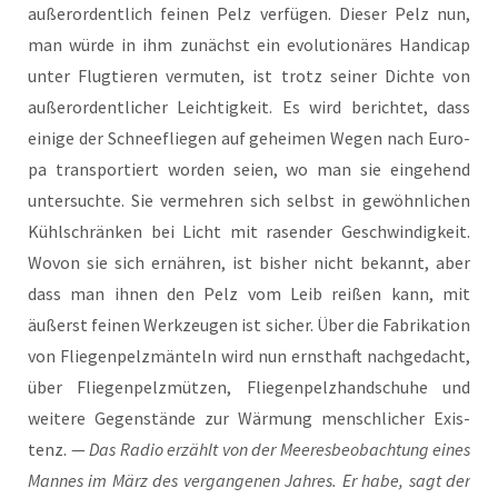
außer­or­dent­lich fei­nen Pelz ver­fü­gen. Die­ser Pelz nun,
man wür­de in ihm zunächst ein evo­lu­tio­nä­res Han­di­cap
unter Flug­tie­ren ver­mu­ten, ist trotz sei­ner Dich­te von
außer­or­dent­li­cher Leich­tig­keit. Es wird berich­tet, dass
eini­ge der Schnee­flie­gen auf gehei­men Wegen nach Euro­
pa trans­por­tiert wor­den sei­en, wo man sie ein­ge­hend
unter­such­te. Sie ver­meh­ren sich selbst in gewöhn­li­chen
Kühl­schrän­ken bei Licht mit rasen­der Geschwin­dig­keit.
Wovon sie sich ernäh­ren, ist bis­her nicht bekannt, aber
dass man ihnen den Pelz vom Leib rei­ßen kann, mit
äußerst fei­nen Werk­zeu­gen ist sicher. Über die Fabri­ka­ti­on
von Flie­gen­pe­lz­män­teln wird nun ernst­haft nach­ge­dacht,
über Flie­gen­pe­lz­müt­zen, Flie­gen­pe­lz­hand­schu­he und
wei­te­re Gegen­stän­de zur Wär­mung mensch­li­cher Exis­
tenz. —
Das Radio erzählt von der Mee­res­be­ob­ach­tung eines
Man­nes im März des ver­gan­ge­nen Jah­res. Er habe, sagt der