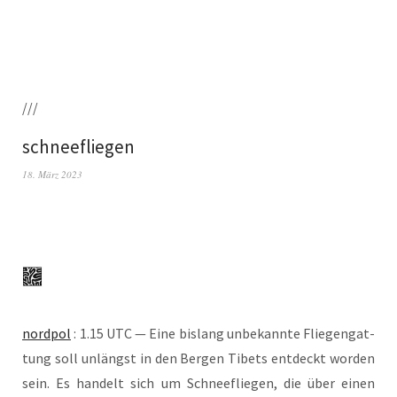
///
schneefliegen
18. März 2023
nord­pol
: 1.15 UTC — Eine bis­lang unbe­kann­te Flie­gen­gat­
tung soll unlängst in den Ber­gen Tibets ent­deckt wor­den
sein. Es han­delt sich um Schnee­flie­gen, die über einen