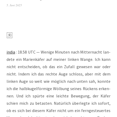
5. Juni 2025
india
: 18.58 UTC — Weni­ge Minu­ten nach Mit­ter­nacht lan­
de­te ein Mari­en­kä­fer auf mei­ner lin­ken Wan­ge. Ich kann
nicht ent­schei­den, ob das ein Zufall gewe­sen war oder
nicht. Indem ich das rech­te Auge schloss, aber mit dem
lin­ken Auge so weit wie mög­lich nach unten sah, konn­te
ich die halb­ku­gel­för­mi­ge Wöl­bung sei­nes Rückens erken­
nen. Und ich spür­te eine leich­te Bewe­gung, der Käfer
schien mich zu betas­ten. Natür­lich über­leg­te ich sofort,
ob es sich bei die­sem Käfer nicht um ein fern­ge­steu­er­tes