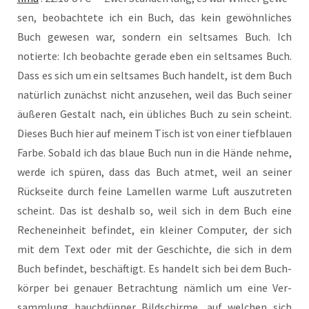
sen, beob­ach­te­te ich ein Buch, das kein gewöhn­li­ches
Buch gewe­sen war, son­dern ein selt­sa­mes Buch. Ich
notier­te: Ich beob­ach­te gera­de eben ein selt­sa­mes Buch.
Dass es sich um ein selt­sa­mes Buch han­delt, ist dem Buch
natür­lich zunächst nicht anzu­se­hen, weil das Buch sei­ner
äuße­ren Gestalt nach, ein übli­ches Buch zu sein scheint.
Die­ses Buch hier auf mei­nem Tisch ist von einer tief­blau­en
Far­be. Sobald ich das blaue Buch nun in die Hän­de neh­me,
wer­de ich spü­ren, dass das Buch atmet, weil an sei­ner
Rück­sei­te durch fei­ne Lamel­len war­me Luft aus­zu­tre­ten
scheint. Das ist des­halb so, weil sich in dem Buch eine
Rechen­ein­heit befin­det, ein klei­ner Com­pu­ter, der sich
mit dem Text oder mit der Geschich­te, die sich in dem
Buch befin­det, beschäf­tigt. Es han­delt sich bei dem Buch­
kör­per bei genau­er Betrach­tung näm­lich um eine Ver­
samm­lung hauch­dün­ner Bild­schir­me, auf wel­chen sich