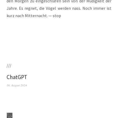
den Mor­gen zu ein­ge­schla­fen sein von der Müdig­keit der
Jah­re. Es reg­net, die Vögel wer­den nass. Noch immer ist
kurz nach Mit­ter­nacht. — stop
///
ChatGPT
16. August 2024