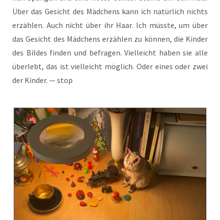
Über das Gesicht des Mäd­chens kann ich natür­lich nichts
erzäh­len. Auch nicht über ihr Haar. Ich müss­te, um über
das Gesicht des Mäd­chens erzäh­len zu kön­nen, die Kin­der
des Bil­des fin­den und befra­gen. Viel­leicht haben sie alle
über­lebt, das ist viel­leicht mög­lich. Oder eines oder zwei
der Kin­der. — stop