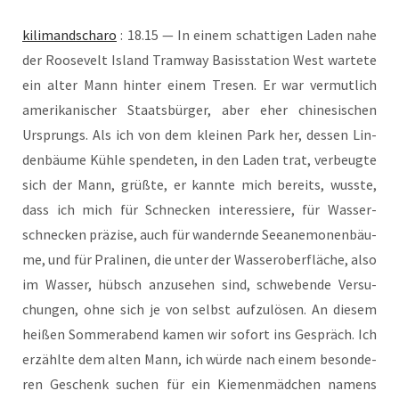
kili­man­dscha­ro
: 18.15 — In einem schat­ti­gen Laden nahe
der Roo­se­velt Island Tram­way Basis­sta­ti­on West war­te­te
ein alter Mann hin­ter einem Tre­sen. Er war ver­mut­lich
ame­ri­ka­ni­scher Staats­bür­ger, aber eher chi­ne­si­schen
Ursprungs. Als ich von dem klei­nen Park her, des­sen Lin­
den­bäu­me Küh­le spen­de­ten, in den Laden trat, ver­beug­te
sich der Mann, grüß­te, er kann­te mich bereits, wuss­te,
dass ich mich für Schne­cken inter­es­sie­re, für Was­ser­
schne­cken prä­zi­se, auch für wan­dern­de See­ane­mo­nen­bäu­
me, und für Pra­li­nen, die unter der Was­ser­ober­flä­che, also
im Was­ser, hübsch anzu­se­hen sind, schwe­ben­de Ver­su­
chun­gen, ohne sich je von selbst auf­zu­lö­sen. An die­sem
hei­ßen Som­mer­abend kamen wir sofort ins Gespräch. Ich
erzähl­te dem alten Mann, ich wür­de nach einem beson­de­
ren Geschenk suchen für ein Kie­men­mäd­chen namens