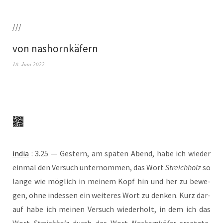
///
von nashornkäfern
18. Juni 2022
india
: 3.25 — Ges­tern, am spä­ten Abend, habe ich wie­der
ein­mal den Ver­such unter­nom­men, das Wort
Streich­holz
so
lan­ge wie mög­lich in mei­nem Kopf hin und her zu bewe­
gen, ohne indes­sen ein wei­te­res Wort zu den­ken. Kurz dar­
auf habe ich mei­nen Ver­such wie­der­holt, in dem ich das