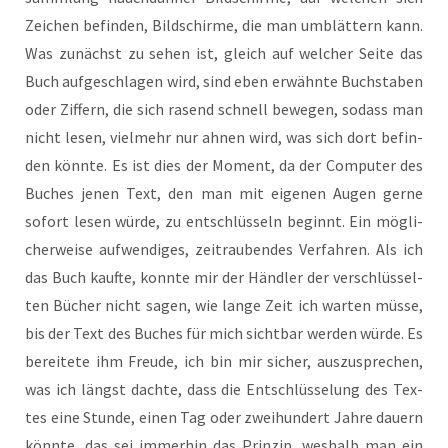
Zei­chen befin­den, Bild­schir­me, die man umblät­tern kann.
Was zunächst zu sehen ist, gleich auf wel­cher Sei­te das
Buch auf­ge­schla­gen wird, sind eben erwähn­te Buch­sta­ben
oder Zif­fern, die sich rasend schnell bewe­gen, sodass man
nicht lesen, viel­mehr nur ahnen wird, was sich dort befin­
den könn­te. Es ist dies der Moment, da der Com­pu­ter des
Buches jenen Text, den man mit eige­nen Augen ger­ne
sofort lesen wür­de, zu ent­schlüs­seln beginnt. Ein mög­li­
cher­wei­se auf­wen­di­ges, zeit­rau­ben­des Ver­fah­ren. Als ich
das Buch kauf­te, konn­te mir der Händ­ler der ver­schlüs­sel­
ten Bücher nicht sagen, wie lan­ge Zeit ich war­ten müs­se,
bis der Text des Buches für mich sicht­bar wer­den wür­de. Es
berei­te­te ihm Freu­de, ich bin mir sicher, aus­zu­spre­chen,
was ich längst dach­te, dass die Ent­schlüs­se­lung des Tex­
tes eine Stun­de, einen Tag oder zwei­hun­dert Jah­re dau­ern
könn­te, das sei immer­hin das Prin­zip, wes­halb man ein