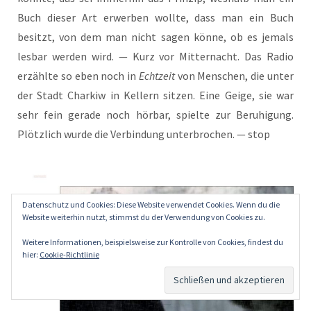
Buch die­ser Art erwer­ben woll­te, dass man ein Buch
besitzt, von dem man nicht sagen kön­ne, ob es jemals
les­bar wer­den wird. — Kurz vor Mit­ter­nacht. Das Radio
erzähl­te so eben noch in
Echt­zeit
von Men­schen, die unter
der Stadt Char­kiw in Kel­lern sit­zen. Eine Gei­ge, sie war
sehr fein gera­de noch hör­bar, spiel­te zur Beru­hi­gung.
Plötz­lich wur­de die Ver­bin­dung unter­bro­chen. — stop
Datenschutz und Cookies: Diese Website verwendet Cookies. Wenn du die
Website weiterhin nutzt, stimmst du der Verwendung von Cookies zu.
Weitere Informationen, beispielsweise zur Kontrolle von Cookies, findest du
hier:
Cookie-Richtlinie