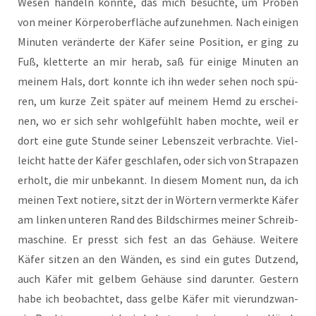
Wesen han­deln könn­te, das mich besuch­te, um Pro­ben
von mei­ner Kör­per­ober­flä­che auf­zu­neh­men. Nach eini­gen
Minu­ten ver­än­der­te der Käfer sei­ne Posi­ti­on, er ging zu
Fuß, klet­ter­te an mir her­ab, saß für eini­ge Minu­ten an
mei­nem Hals, dort konn­te ich ihn weder sehen noch spü­
ren, um kur­ze Zeit spä­ter auf mei­nem Hemd zu erschei­
nen, wo er sich sehr wohl­ge­fühlt haben moch­te, weil er
dort eine gute Stun­de sei­ner Lebens­zeit ver­brach­te. Viel­
leicht hat­te der Käfer geschla­fen, oder sich von Stra­pa­zen
erholt, die mir unbe­kannt. In die­sem Moment nun, da ich
mei­nen Text notie­re, sitzt der in Wör­tern ver­merk­te Käfer
am lin­ken unte­ren Rand des Bild­schir­mes mei­ner Schreib­
ma­schi­ne. Er presst sich fest an das Gehäu­se. Wei­te­re
Käfer sit­zen an den Wän­den, es sind ein gutes Dut­zend,
auch Käfer mit gel­bem Gehäu­se sind dar­un­ter. Ges­tern
habe ich beob­ach­tet, dass gel­be Käfer mit vier­und­zwan­