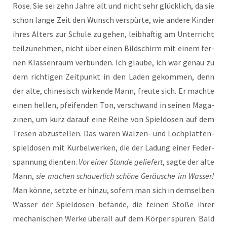
Rose. Sie sei zehn Jah­re alt und nicht sehr glück­lich, da sie
schon lan­ge Zeit den Wunsch ver­spür­te, wie ande­re Kin­der
ihres Alters zur Schu­le zu gehen, leib­haf­tig am Unter­richt
teil­zu­neh­men, nicht über einen Bild­schirm mit einem fer­
nen Klas­sen­raum ver­bun­den. Ich glau­be, ich war genau zu
dem rich­ti­gen Zeit­punkt in den Laden gekom­men, denn
der alte, chi­ne­sisch wir­ken­de Mann, freu­te sich. Er mach­te
einen hel­len, pfei­fen­den Ton, ver­schwand in sei­nen Maga­
zi­nen, um kurz dar­auf eine Rei­he von Spiel­do­sen auf dem
Tre­sen abzu­stel­len. Das waren Wal­zen- und Loch­plat­ten­
spiel­do­sen mit Kur­bel­wer­ken, die der Ladung einer Feder­
span­nung dien­ten.
Vor einer Stun­de gelie­fert
, sag­te der alte
Mann,
sie machen schau­er­lich schö­ne Geräu­sche im Was­ser!
Man kön­ne, setz­te er hin­zu, sofern man sich in dem­sel­ben
Was­ser der Spiel­do­sen befän­de, die fei­nen Stö­ße ihrer
mecha­ni­schen Wer­ke über­all auf dem Kör­per spü­ren. Bald