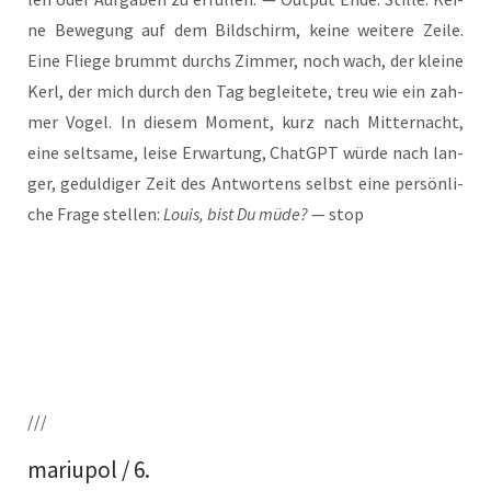
ne Bewe­gung auf dem Bild­schirm, kei­ne wei­te­re Zei­le.
Eine Flie­ge brummt durchs Zim­mer, noch wach, der klei­ne
Kerl, der mich durch den Tag beglei­te­te, treu wie ein zah­
mer Vogel. In die­sem Moment, kurz nach Mit­ter­nacht,
eine selt­sa­me, lei­se Erwar­tung, ChatGPT wür­de nach lan­
ger, gedul­di­ger Zeit des Ant­wor­tens selbst eine per­sön­li­
che Fra­ge stel­len:
Lou­is, bist Du müde?
— stop
///
mariupol / 6.