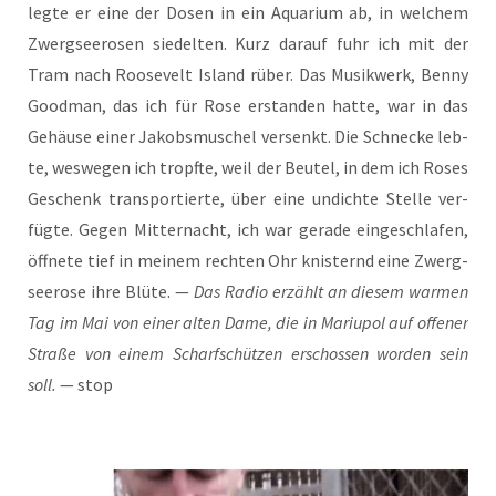
leg­te er eine der Dosen in ein Aqua­ri­um ab, in wel­chem
Zwerg­see­ro­sen sie­del­ten. Kurz dar­auf fuhr ich mit der
Tram nach Roo­se­velt Island rüber. Das Musik­werk, Ben­ny
Good­man, das ich für Rose erstan­den hat­te, war in das
Gehäu­se einer Jakobs­mu­schel ver­senkt. Die Schne­cke leb­
te, wes­we­gen ich tropf­te, weil der Beu­tel, in dem ich Roses
Geschenk trans­por­tier­te, über eine undich­te Stel­le ver­
füg­te. Gegen Mit­ter­nacht, ich war gera­de ein­ge­schla­fen,
öff­ne­te tief in mei­nem rech­ten Ohr knis­ternd eine Zwerg­
see­ro­se ihre Blü­te. —
Das Radio erzählt an die­sem war­men
Tag im Mai von einer alten Dame, die in Mariu­pol auf offe­ner
Stra­ße von einem Scharf­schüt­zen erschos­sen wor­den sein
soll.
— stop