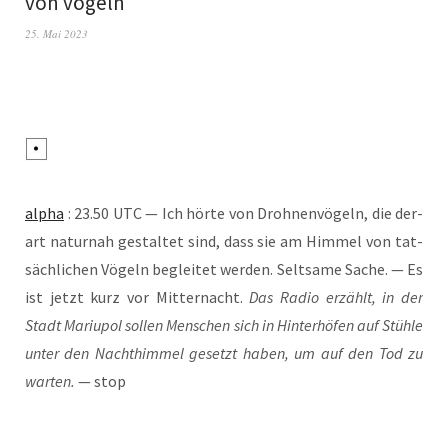
von vögeln
25. Mai 2023
alpha
: 23.50 UTC — Ich hör­te von Droh­nen­vö­geln, die der­
art natur­nah gestal­tet sind, dass sie am Him­mel von tat­
säch­li­chen Vögeln beglei­tet wer­den. Selt­sa­me Sache. — Es
ist jetzt kurz vor Mit­ter­nacht.
Das Radio erzählt, in der
Stadt Mariu­pol sol­len Men­schen sich in Hin­ter­hö­fen auf Stüh­le
unter den Nacht­him­mel gesetzt haben, um auf den Tod zu
war­ten.
— stop