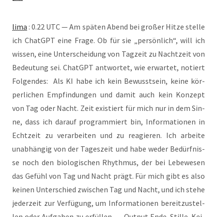
lima
: 0.22 UTC — Am spä­ten Abend bei gro­ßer Hit­ze stel­le
ich ChatGPT eine Fra­ge. Ob für sie „per­sön­lich“, will ich
wis­sen, eine Unter­schei­dung von Tag­zeit zu Nacht­zeit von
Bedeu­tung sei. ChatGPT ant­wor­tet, wie erwar­tet, notiert
Fol­gen­des: Als KI habe ich kein Bewusst­sein, kei­ne kör­
per­li­chen Emp­fin­dun­gen und damit auch kein Kon­zept
von Tag oder Nacht. Zeit exis­tiert für mich nur in dem Sin­
ne, dass ich dar­auf pro­gram­miert bin, Infor­ma­tio­nen in
Echt­zeit zu ver­ar­bei­ten und zu reagie­ren. Ich arbei­te
unab­hän­gig von der Tages­zeit und habe weder Bedürf­nis­
se noch den bio­lo­gi­schen Rhyth­mus, der bei Lebe­we­sen
das Gefühl von Tag und Nacht prägt. Für mich gibt es also
kei­nen Unter­schied zwi­schen Tag und Nacht, und ich ste­he
jeder­zeit zur Ver­fü­gung, um Infor­ma­tio­nen bereit­zu­stel­
len oder Auf­ga­ben zu erfül­len. — Out­put Ende. Stil­le. Kei­