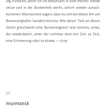
zig Punk­ten, wenn ich sie behut­sam in eine mei­ner Hän­de
set­ze und in die Dun­kel­heit wer­fe, sofort wie­der zurück­
kom­men. Man könn­te sagen, dass es sich bei die­ser Art um
Bume­rang­kä­fer han­deln könn­te. Wie die­ser Text an die­ser
Stel­le gleich­wohl eine Bume­rang­text sein könn­te, einer,
der wie­der­kehrt, einer der sicht­bar wird von Zeit zu Zeit,
eine Erin­ne­rung oder so etwas. — stop
///
murmansk