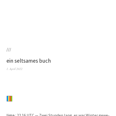
///
ein seltsames buch
1. April 2022
lima
: 22.16 UTC — Zwei Stun­den lang, es war Win­ter gewe­