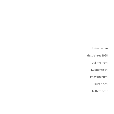
Loko­mo­ti­ve
des Jah­res 1968
auf meinem
Küchentisch
im Win­ter um
kurz nach
Mitternacht