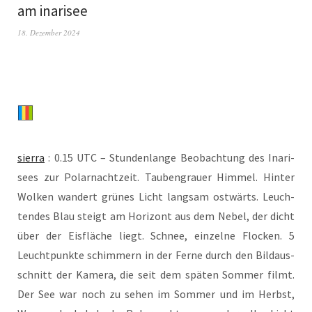
am inarisee
18. Dezember 2024
sier­ra
: 0.15 UTC – Stun­den­lan­ge Beob­ach­tung des Ina­ri­
sees zur Polar­nacht­zeit. Tau­ben­grau­er Him­mel. Hin­ter
Wol­ken wan­dert grü­nes Licht lang­sam ost­wärts. Leuch­
ten­des Blau steigt am Hori­zont aus dem Nebel, der dicht
über der Eis­flä­che liegt. Schnee, ein­zel­ne Flo­cken. 5
Leucht­punk­te schim­mern in der Fer­ne durch den Bild­aus­
schnitt der Kame­ra, die seit dem spä­ten Som­mer filmt.
Der See war noch zu sehen im Som­mer und im Herbst,