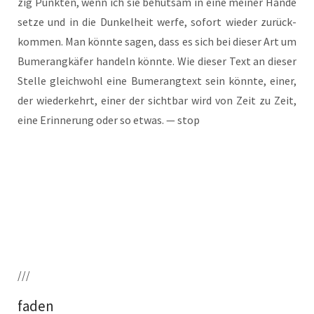
zig Punk­ten, wenn ich sie behut­sam in eine mei­ner Hän­de
set­ze und in die Dun­kel­heit wer­fe, sofort wie­der zurück­
kom­men. Man könn­te sagen, dass es sich bei die­ser Art um
Bume­rang­kä­fer han­deln könn­te. Wie die­ser Text an die­ser
Stel­le gleich­wohl eine Bume­rang­text sein könn­te, einer,
der wie­der­kehrt, einer der sicht­bar wird von Zeit zu Zeit,
eine Erin­ne­rung oder so etwas. — stop
///
faden