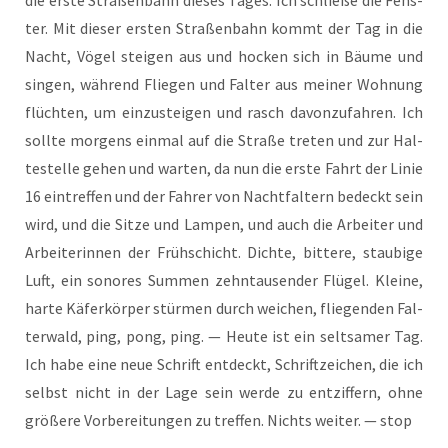
die ers­te Stra­ßen­bahn die­ses Tages. Ich schlie­ße die Fens­
ter. Mit die­ser ers­ten Stra­ßen­bahn kommt der Tag in die
Nacht, Vögel stei­gen aus und hocken sich in Bäu­me und
sin­gen, wäh­rend Flie­gen und Fal­ter aus mei­ner Woh­nung
flüch­ten, um ein­zu­stei­gen und rasch davon­zu­fah­ren. Ich
soll­te mor­gens ein­mal auf die Stra­ße tre­ten und zur Hal­
te­stel­le gehen und war­ten, da nun die ers­te Fahrt der Linie
16 ein­tref­fen und der Fah­rer von Nacht­fal­tern bedeckt sein
wird, und die Sit­ze und Lam­pen, und auch die Arbei­ter und
Arbei­te­rin­nen der Früh­schicht. Dich­te, bit­te­re, stau­bi­ge
Luft, ein sono­res Sum­men zehn­tau­sen­der Flü­gel. Klei­ne,
har­te Käfer­kör­per stür­men durch wei­chen, flie­gen­den Fal­
ter­wald, ping, pong, ping. — Heu­te ist ein selt­sa­mer Tag.
Ich habe eine neue Schrift ent­deckt, Schrift­zei­chen, die ich
selbst nicht in der Lage sein wer­de zu ent­zif­fern, ohne
grö­ße­re Vor­be­rei­tun­gen zu tref­fen. Nichts wei­ter. — stop