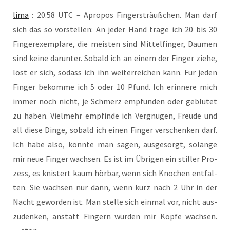
lima
: 20.58 UTC – Apro­pos Fin­ger­sträuß­chen. Man darf
sich das so vor­stel­len: An jeder Hand tra­ge ich 20 bis 30
Fin­ger­ex­em­pla­re, die meis­ten sind Mit­tel­fin­ger, Dau­men
sind kei­ne dar­un­ter. Sobald ich an einem der Fin­ger zie­he,
löst er sich, sodass ich ihn wei­ter­rei­chen kann. Für jeden
Fin­ger bekom­me ich 5 oder 10 Pfund. Ich erin­ne­re mich
immer noch nicht, je Schmerz emp­fun­den oder geblu­tet
zu haben. Viel­mehr emp­fin­de ich Ver­gnü­gen, Freu­de und
all die­se Din­ge, sobald ich einen Fin­ger ver­schen­ken darf.
Ich habe also, könn­te man sagen, aus­ge­sorgt, solan­ge
mir neue Fin­ger wach­sen. Es ist im Übri­gen ein stil­ler Pro­
zess, es knis­tert kaum hör­bar, wenn sich Kno­chen ent­fal­
ten. Sie wach­sen nur dann, wenn kurz nach 2 Uhr in der
Nacht gewor­den ist. Man stel­le sich ein­mal vor, nicht aus­
zu­den­ken, anstatt Fin­gern wür­den mir Köp­fe wach­sen.