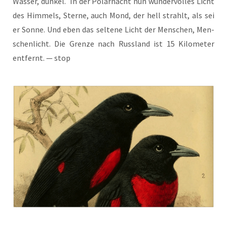
Was­ser, dun­kel. In der Polar­nacht nun wun­der­vol­les Licht
des Him­mels, Ster­ne, auch Mond, der hell strahlt, als sei
er Son­ne. Und eben das sel­te­ne Licht der Men­schen, Men­
schen­licht. Die Gren­ze nach Russ­land ist 15 Kilo­me­ter
ent­fernt. — stop