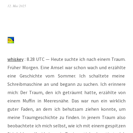
12. Mai 2025
whis­key
: 8.28 UTC — Heu­te such­te ich nach einem Traum.
Frü­her Mor­gen. Eine Amsel war schon wach und erzähl­te
eine Geschich­te vom Som­mer. Ich schal­te­te mei­ne
Schreib­ma­schi­ne an und begann zu suchen. Ich erin­ne­re
mich: Der Traum, den ich geträumt hat­te, erzähl­te von
einem Muf­fin in Mee­res­nä­he. Das war nun ein wirk­lich
guter Faden, an dem ich behut­sam zie­hen konn­te, um
mei­ne Traum­ge­schich­te zu fin­den. In jenem Traum also
beob­ach­te­te ich mich selbst, wie ich mit einem gespit­zen