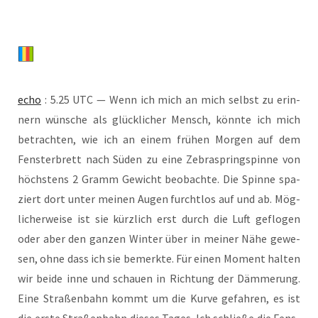
echo
: 5.25 UTC — Wenn ich mich an mich selbst zu erin­
nern wün­sche als glück­li­cher Mensch, könn­te ich mich
betrach­ten, wie ich an einem frü­hen Mor­gen auf dem
Fens­ter­brett nach Süden zu eine Zebra­spring­spin­ne von
höchs­tens 2 Gramm Gewicht beob­ach­te. Die Spin­ne spa­
ziert dort unter mei­nen Augen furcht­los auf und ab. Mög­
li­cher­wei­se ist sie kürz­lich erst durch die Luft geflo­gen
oder aber den gan­zen Win­ter über in mei­ner Nähe gewe­
sen, ohne dass ich sie bemerk­te. Für einen Moment hal­ten
wir bei­de inne und schau­en in Rich­tung der Däm­me­rung.
Eine Stra­ßen­bahn kommt um die Kur­ve gefah­ren, es ist