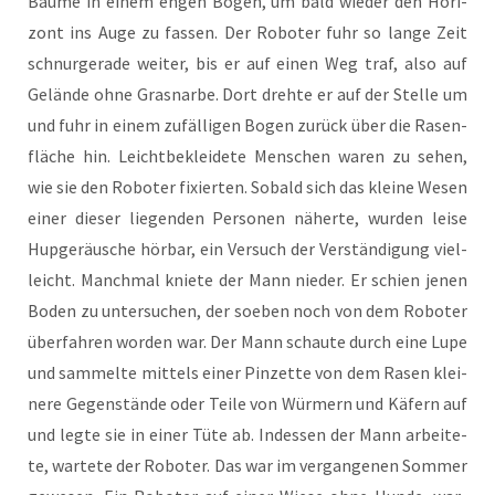
Bäu­me in einem engen Bogen, um bald wie­der den Hori­
zont ins Auge zu fas­sen. Der Robo­ter fuhr so lan­ge Zeit
schnur­ge­ra­de wei­ter, bis er auf einen Weg traf, also auf
Gelän­de ohne Gras­nar­be. Dort dreh­te er auf der Stel­le um
und fuhr in einem zufäl­li­gen Bogen zurück über die Rasen­
flä­che hin. Leicht­be­klei­de­te Men­schen waren zu sehen,
wie sie den Robo­ter fixier­ten. Sobald sich das klei­ne Wesen
einer die­ser lie­gen­den Per­so­nen näher­te, wur­den lei­se
Hup­ge­räu­sche hör­bar, ein Ver­such der Ver­stän­di­gung viel­
leicht. Manch­mal knie­te der Mann nie­der. Er schien jenen
Boden zu unter­su­chen, der soeben noch von dem Robo­ter
über­fah­ren wor­den war. Der Mann schau­te durch eine Lupe
und sam­mel­te mit­tels einer Pin­zet­te von dem Rasen klei­
ne­re Gegen­stän­de oder Tei­le von Wür­mern und Käfern auf
und leg­te sie in einer Tüte ab. Indes­sen der Mann arbei­te­
te, war­te­te der Robo­ter. Das war im ver­gan­ge­nen Som­mer