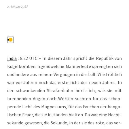
2. Januar 2025
india
: 8.22 UTC – In die­sem Jahr spricht die Repu­blik von
Kugel­bom­ben. Irgend­wel­che Män­ner­leu­te spreng­ten sich
und ande­re aus rei­nem Ver­gnü­gen in die Luft. Wie fröh­lich
war vor Jah­ren noch das ers­te Licht des neu­en Jah­res. In
der schwan­ken­den Stra­ßen­bahn hör­te ich, wie sie mit
bren­nen­den Augen nach Wor­ten such­ten für das schep­
pern­de Licht des Magne­si­ums, für das Fau­chen der ben­ga­
li­schen Feu­er, die sie in Hän­den hiel­ten. Da war eine Nacht­
se­kun­de gewe­sen, die Sekun­de, in der sie das rote, das ver­