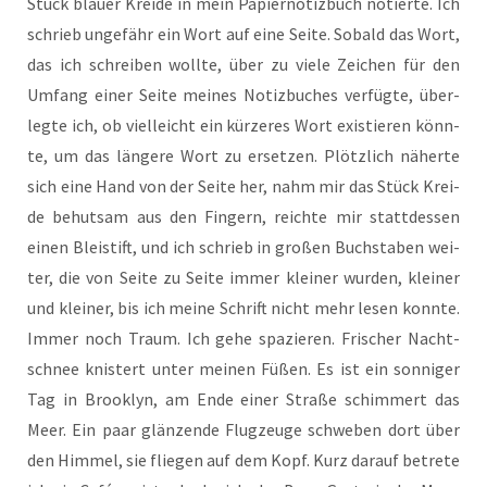
Stück blau­er Krei­de in mein Papier­no­tiz­buch notier­te. Ich
schrieb unge­fähr ein Wort auf eine Sei­te. Sobald das Wort,
das ich schrei­ben woll­te, über zu vie­le Zei­chen für den
Umfang einer Sei­te mei­nes Notiz­bu­ches ver­füg­te, über­
leg­te ich, ob viel­leicht ein kür­ze­res Wort exis­tie­ren könn­
te, um das län­ge­re Wort zu erset­zen. Plötz­lich näher­te
sich eine Hand von der Sei­te her, nahm mir das Stück Krei­
de behut­sam aus den Fin­gern, reich­te mir statt­des­sen
einen Blei­stift, und ich schrieb in gro­ßen Buch­sta­ben wei­
ter, die von Sei­te zu Sei­te immer klei­ner wur­den, klei­ner
und klei­ner, bis ich mei­ne Schrift nicht mehr lesen konn­te.
Immer noch Traum. Ich gehe spa­zie­ren. Fri­scher Nacht­
schnee knis­tert unter mei­nen Füßen. Es ist ein son­ni­ger
Tag in Brook­lyn, am Ende einer Stra­ße schim­mert das
Meer. Ein paar glän­zen­de Flug­zeu­ge schwe­ben dort über
den Him­mel, sie flie­gen auf dem Kopf. Kurz dar­auf betre­te