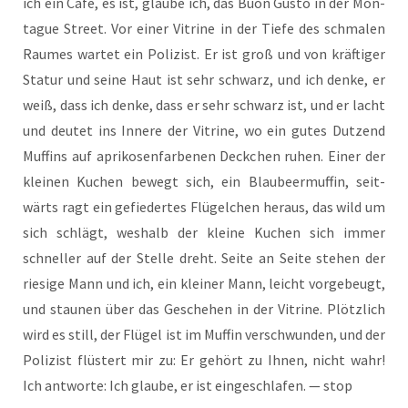
ich ein Café, es ist, glau­be ich, das Buon Gus­to in der Mon­
ta­gue Street. Vor einer Vitri­ne in der Tie­fe des schma­len
Rau­mes war­tet ein Poli­zist. Er ist groß und von kräf­ti­ger
Sta­tur und sei­ne Haut ist sehr schwarz, und ich den­ke, er
weiß, dass ich den­ke, dass er sehr schwarz ist, und er lacht
und deu­tet ins Inne­re der Vitri­ne, wo ein gutes Dut­zend
Muf­fins auf apri­ko­sen­far­be­nen Deck­chen ruhen. Einer der
klei­nen Kuchen bewegt sich, ein Blau­beer­muf­fin, seit­
wärts ragt ein gefie­der­tes Flü­gel­chen her­aus, das wild um
sich schlägt, wes­halb der klei­ne Kuchen sich immer
schnel­ler auf der Stel­le dreht. Sei­te an Sei­te ste­hen der
rie­si­ge Mann und ich, ein klei­ner Mann, leicht vor­ge­beugt,
und stau­nen über das Gesche­hen in der Vitri­ne. Plötz­lich
wird es still, der Flü­gel ist im Muf­fin ver­schwun­den, und der
Poli­zist flüs­tert mir zu: Er gehört zu Ihnen, nicht wahr!
Ich ant­wor­te: Ich glau­be, er ist ein­ge­schla­fen. — stop