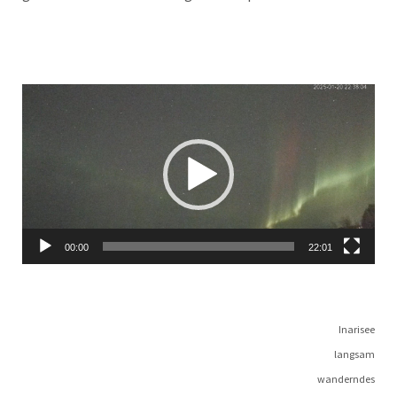
Video-
Player
00:00
22:01
Ina­ri­see
langsam
wanderndes