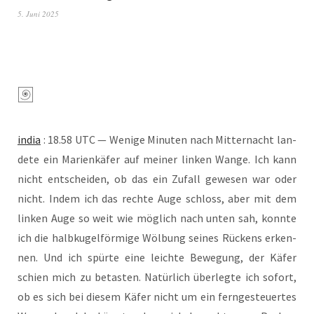
5. Juni 2025
india
: 18.58 UTC — Weni­ge Minu­ten nach Mit­ter­nacht lan­
de­te ein Mari­en­kä­fer auf mei­ner lin­ken Wan­ge. Ich kann
nicht ent­schei­den, ob das ein Zufall gewe­sen war oder
nicht. Indem ich das rech­te Auge schloss, aber mit dem
lin­ken Auge so weit wie mög­lich nach unten sah, konn­te
ich die halb­ku­gel­för­mi­ge Wöl­bung sei­nes Rückens erken­
nen. Und ich spür­te eine leich­te Bewe­gung, der Käfer
schien mich zu betas­ten. Natür­lich über­leg­te ich sofort,
ob es sich bei die­sem Käfer nicht um ein fern­ge­steu­er­tes