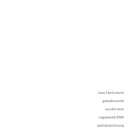
ina­ri 5 bird island
gestaltmantel
aus der serie
vagabon­dit 8 NM
porträtzeichnung