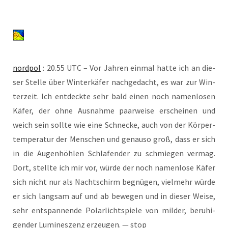
nord­pol
: 20.55 UTC – Vor Jah­ren ein­mal hat­te ich an die­
ser Stel­le über Win­ter­kä­fer nach­ge­dacht, es war zur Win­
ter­zeit. Ich ent­deck­te sehr bald einen noch namen­lo­sen
Käfer, der ohne Aus­nah­me paar­wei­se erschei­nen und
weich sein soll­te wie eine Schne­cke, auch von der Kör­per­
tem­pe­ra­tur der Men­schen und genau­so groß, dass er sich
in die Augen­höh­len Schla­fen­der zu schmie­gen ver­mag.
Dort, stell­te ich mir vor, wür­de der noch namen­lo­se Käfer
sich nicht nur als Nacht­schirm begnü­gen, viel­mehr wür­de
er sich lang­sam auf und ab bewe­gen und in die­ser Wei­se,
sehr ent­span­nen­de Polar­licht­spie­le von mil­der, beru­hi­
gen­der Lumi­nes­zenz erzeu­gen. — stop