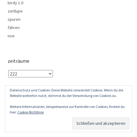
birdy 1.0
zeitlupe
spuren
fähren
noe
zeiträume
Datenschutz und Cookies: Diese Website verwendet Cookies. Wenn du die
Website weiterhin nutzt, stimmst du der Verwendung von Cookies zu.
lichtbilder
1,177
particles
3,550
Weitere Informationen, beispielsweise zur Kontrolle von Cookies, findest du
hier:
Cookie-Richtlinie
wörter 809,978
tags
6,153