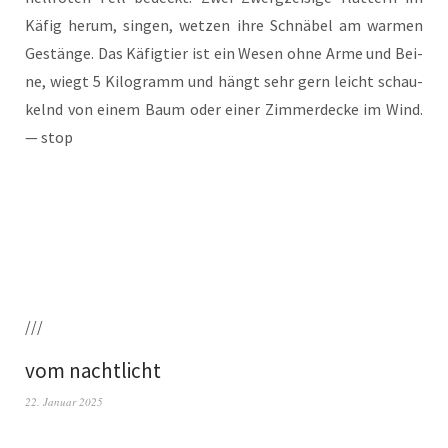
Käfig her­um, sin­gen, wet­zen ihre Schnä­bel am war­men
Gestän­ge. Das Käfig­tier ist ein Wesen ohne Arme und Bei­
ne, wiegt 5 Kilo­gramm und hängt sehr gern leicht schau­
kelnd von einem Baum oder einer Zim­mer­de­cke im Wind.
— stop
///
vom nachtlicht
22. Januar 2025