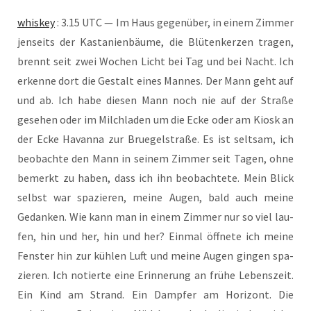
whis­key
: 3.15 UTC — Im Haus gegen­über, in einem Zim­mer
jen­seits der Kas­ta­ni­en­bäu­me, die Blü­ten­ker­zen tra­gen,
brennt seit zwei Wochen Licht bei Tag und bei Nacht. Ich
erken­ne dort die Gestalt eines Man­nes. Der Mann geht auf
und ab. Ich habe die­sen Mann noch nie auf der Stra­ße
gese­hen oder im Milch­la­den um die Ecke oder am Kiosk an
der Ecke Havan­na zur Brue­gel­stra­ße. Es ist selt­sam, ich
beob­ach­te den Mann in sei­nem Zim­mer seit Tagen, ohne
bemerkt zu haben, dass ich ihn beob­ach­te­te. Mein Blick
selbst war spa­zie­ren, mei­ne Augen, bald auch mei­ne
Gedan­ken. Wie kann man in einem Zim­mer nur so viel lau­
fen, hin und her, hin und her? Ein­mal öff­ne­te ich mei­ne
Fens­ter hin zur küh­len Luft und mei­ne Augen gin­gen spa­
zie­ren. Ich notier­te eine Erin­ne­rung an frü­he Lebens­zeit.
Ein Kind am Strand. Ein Damp­fer am Hori­zont. Die