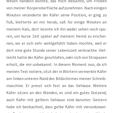
Wesen han­deln könn­te, das mich besuch­te, um Pro­ben
von mei­ner Kör­per­ober­flä­che auf­zu­neh­men. Nach eini­gen
Minu­ten ver­än­der­te der Käfer sei­ne Posi­ti­on, er ging zu
Fuß, klet­ter­te an mir her­ab, saß für eini­ge Minu­ten an
mei­nem Hals, dort konn­te ich ihn weder sehen noch spü­
ren, um kur­ze Zeit spä­ter auf mei­nem Hemd zu erschei­
nen, wo er sich sehr wohl­ge­fühlt haben moch­te, weil er
dort eine gute Stun­de sei­ner Lebens­zeit ver­brach­te. Viel­
leicht hat­te der Käfer geschla­fen, oder sich von Stra­pa­zen
erholt, die mir unbe­kannt. In die­sem Moment nun, da ich
mei­nen Text notie­re, sitzt der in Wör­tern ver­merk­te Käfer
am lin­ken unte­ren Rand des Bild­schir­mes mei­ner Schreib­
ma­schi­ne. Er presst sich fest an das Gehäu­se. Wei­te­re
Käfer sit­zen an den Wän­den, es sind ein gutes Dut­zend,
auch Käfer mit gel­bem Gehäu­se sind dar­un­ter. Ges­tern
habe ich beob­ach­tet, dass gel­be Käfer mit vier­und­zwan­