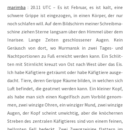
marim­ba
: 20.11 UTC – Es ist Febru­ar, es ist kalt, eine
schwe­re Grip­pe ist ein­ge­zo­gen, in einen Kör­per, der nur
noch schla­fen will. Auf dem Bild­schirm mei­ner Schreib­ma­
schi­ne zie­hen Ster­ne lang­sam über den Him­mel über dem
Ina­ri­see. Lan­ge Zei­ten geschlos­se­ner Augen. Kein
Geräusch von dort, wo Mur­mansk in zwei Tages- und
Nacht­por­tio­nen zu Fuß erreicht wer­den kann. Ein Schlit­
ten mit Stirn­licht kreuzt von Ost nach West über das Eis.
Ich habe Käfig­tie­re geträumt oder habe Käfig­tie­re aus­ge­
dacht. Tie­re, deren Gerip­pe Räu­me bil­den, in wel­chen sich
Luft befin­det, die geat­met wer­den kann. Ein klei­ner Kopf,
als habe man sich einen Kugel­fisch zum Vor­bild genom­
men, zwei win­zi­ge Ohren, ein win­zi­ger Mund, zwei win­zi­ge
Augen, der Kopf scheint unwich­tig, aber die knö­cher­nen
Stre­ben des zen­tra­len Käfig­tie­res sind von einem fei­nen,
hell­ro­ten Fell bedeckt. Zwei Zwerg­zei­si­ge flat­tern im