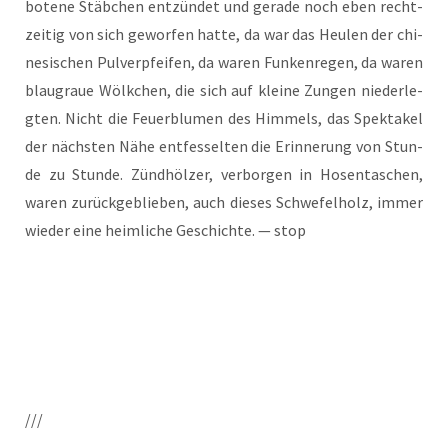
bo­te­ne Stäb­chen ent­zün­det und gera­de noch eben recht­
zei­tig von sich gewor­fen hat­te, da war das Heu­len der chi­
ne­si­schen Pul­ver­pfei­fen, da waren Fun­ken­re­gen, da waren
blau­graue Wölk­chen, die sich auf klei­ne Zun­gen nie­der­le­
gten. Nicht die Feu­er­blu­men des Him­mels, das Spek­ta­kel
der nächs­ten Nähe ent­fes­selten die Erin­ne­rung von Stun­
de zu Stun­de. Zünd­höl­zer, ver­bor­gen in Hosen­ta­schen,
waren zurück­ge­blie­ben, auch die­ses Schwe­fel­holz, immer
wie­der eine heim­li­che Geschich­te. — stop
///