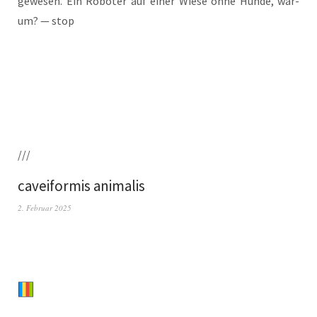
gewe­sen. Ein Robo­ter auf einer Wie­se ohne Hun­de, war­
um? — stop
///
caveiformis animalis
2. Februar 2025