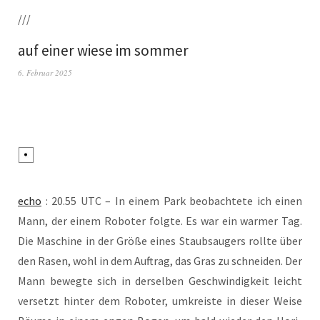
///
auf einer wiese im sommer
6. Februar 2025
echo
: 20.55 UTC – In einem Park beob­ach­te­te ich einen
Mann, der einem Robo­ter folg­te. Es war ein war­mer Tag.
Die Maschi­ne in der Grö­ße eines Staub­saugers roll­te über
den Rasen, wohl in dem Auf­trag, das Gras zu schnei­den. Der
Mann beweg­te sich in der­sel­ben Geschwin­dig­keit leicht
ver­setzt hin­ter dem Robo­ter, umkreis­te in die­ser Wei­se