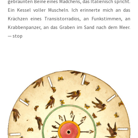
gebräun­ten Bei­ne eines Mäd­chens, das Ita­lie­nisch spricht.
Ein Kes­sel vol­ler Muscheln. Ich erin­ner­te mich an das
Kräch­zen eines Tran­sis­tor­ra­di­os, an Funk­stim­men, an
Krab­ben­pan­zer, an das Gra­ben im Sand nach dem Meer.
— stop