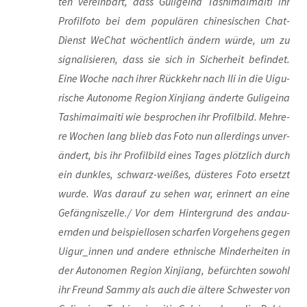
ten ver­ein­bart, dass Guli­geina Tashi­ma­i­ma­i­ti ihr
Pro­fil­fo­to bei dem popu­lä­ren chi­ne­si­schen Chat-
Dienst WeChat wöchent­lich ändern wür­de, um zu
signa­li­sie­ren, dass sie sich in Sicher­heit befin­det.
Eine Woche nach ihrer Rück­kehr nach Ili in die Uigu­
ri­sche Auto­no­me Regi­on Xin­jiang änder­te Guli­geina
Tashi­ma­i­ma­i­ti wie bespro­chen ihr Pro­fil­bild. Meh­re­
re Wochen lang blieb das Foto nun aller­dings unver­
än­dert, bis ihr Pro­fil­bild eines Tages plötz­lich durch
ein dunk­les, schwarz-wei­ßes, düs­te­res Foto ersetzt
wur­de. Was dar­auf zu sehen war, erin­nert an eine
Gefängniszelle./ Vor dem Hin­ter­grund des andau­
ern­den und bei­spiel­lo­sen schar­fen Vor­ge­hens gegen
Uigur_innen und ande­re eth­ni­sche Min­der­hei­ten in
der Auto­no­men Regi­on Xin­jiang, befürch­ten sowohl
ihr Freund Sam­my als auch die älte­re Schwes­ter von