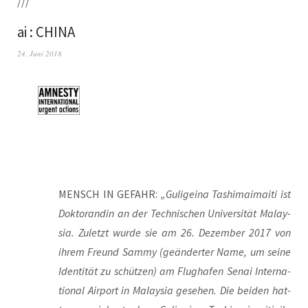
///
ai : CHINA
24. Juni 2018
MENSCH IN GEFAHR:
„Guli­geina Tashi­ma­i­ma­i­ti ist
Dok­to­ran­din an der Tech­ni­schen Uni­ver­si­tät Malay­
sia. Zuletzt wur­de sie am 26. Dezem­ber 2017 von
ihrem Freund Sam­my (geän­der­ter Name, um sei­ne
Iden­ti­tät zu schüt­zen) am Flug­ha­fen Senai Inter­na­
tio­nal Air­port in Malay­sia gese­hen. Die bei­den hat­