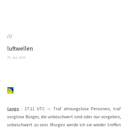
///
luftwellen
26. Juni 2020
tan­go
: 17.11 UTC — Traf ahnungs­lo­se Per­so­nen, traf
sorg­lo­se Bür­ger, die unbe­schwert sind oder nur vor­ge­ben,
unbe­schwert zu sein. Mor­gen wer­de ich sie wie­der tref­fen