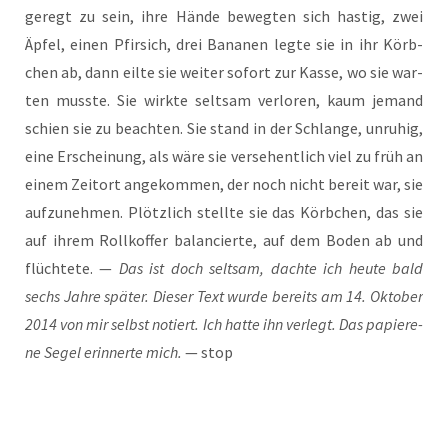
ge­regt zu sein, ihre Hän­de beweg­ten sich has­tig, zwei
Äpfel, einen Pfir­sich, drei Bana­nen leg­te sie in ihr Körb­
chen ab, dann eil­te sie wei­ter s
ofort zur Kas­se, wo sie war­
ten muss­te. Sie wirk­te selt­sam ver­lo­ren, kaum jemand
schien sie zu beach­ten. Sie stand in der Schlan­ge, unru­hig,
eine Erschei­nung, als wäre sie ver­se­hent­lich viel zu früh an
einem Zeit­ort ange­kom­men, der noch nicht bereit war, sie
auf­zu­neh­men. Plötz­lich stell­te sie das Körb­chen, das sie
auf ihrem Roll­kof­fer balan­cier­te, auf dem Boden ab und
flüch­te­te. —
Das ist doch selt­sam, dach­te ich heu­te bald
sechs Jah­re spä­ter. Die­ser Text wur­de bereits am 14. Okto­ber
2014 von mir selbst notiert. Ich hat­te ihn ver­legt. Das papie­re­
ne Segel erin­ner­te mich.
— stop