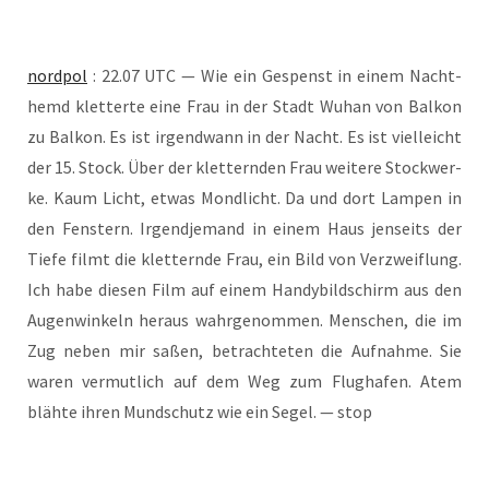
nord­pol
: 22.07 UTC — Wie ein Gespenst in einem Nacht­
hemd klet­ter­te eine Frau in der Stadt Wuhan von Bal­kon
zu Bal­kon. Es ist irgend­wann in der Nacht. Es ist viel­leicht
der 15. Stock. Über der klet­tern­den Frau wei­te­re Stock­wer­
ke. Kaum Licht, etwas Mond­licht. Da und dort Lam­pen in
den Fens­tern. Irgend­je­mand in einem Haus jen­seits der
Tie­fe filmt die klet­tern­de Frau, ein Bild von Ver­zweif­lung.
Ich habe die­sen Film auf einem Han­dy­bild­schirm aus den
Augen­win­keln her­aus wahr­ge­nom­men. Men­schen, die im
Zug neben mir saßen, betrach­te­ten die Auf­nah­me. Sie
waren ver­mut­lich auf dem Weg zum Flug­ha­fen. Atem
bläh­te ihren Mund­schutz wie ein Segel. — stop