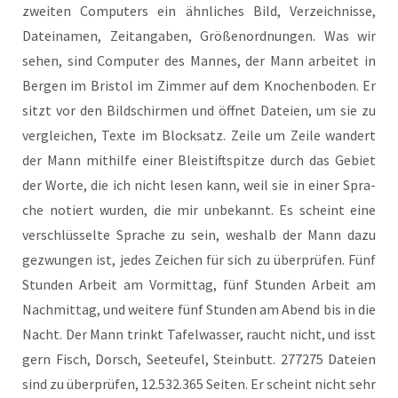
zwei­ten Com­pu­ters ein ähn­li­ches Bild, Ver­zeich­nis­se,
Datei­na­men, Zeit­an­ga­ben, Grö­ßen­ord­nun­gen. Was wir
sehen, sind Com­pu­ter des Man­nes, der Mann arbei­tet in
Ber­gen im Bris­tol im Zim­mer auf dem Kno­chen­bo­den. Er
sitzt vor den Bild­schir­men und öff­net Datei­en, um sie zu
ver­glei­chen, Tex­te im Block­satz. Zei­le um Zei­le wan­dert
der Mann mit­hil­fe einer Blei­stift­spit­ze durch das Gebiet
der Wor­te, die ich nicht lesen kann, weil sie in einer Spra­
che notiert wur­den, die mir unbe­kannt. Es scheint eine
ver­schlüs­sel­te Spra­che zu sein, wes­halb der Mann dazu
gezwun­gen ist, jedes Zei­chen für sich zu über­prü­fen. Fünf
Stun­den Arbeit am Vor­mit­tag, fünf Stun­den Arbeit am
Nach­mit­tag, und wei­te­re fünf Stun­den am Abend bis in die
Nacht. Der Mann trinkt Tafel­was­ser, raucht nicht, und isst
gern Fisch, Dorsch, See­teu­fel, Stein­butt. 277275 Datei­en
sind zu über­prü­fen, 12.532.365 Sei­ten. Er scheint nicht sehr