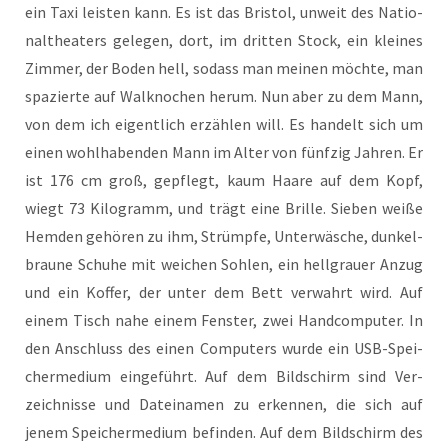
ein Taxi leis­ten kann. Es ist das Bris­tol, unweit des Natio­
nal­thea­ters gele­gen, dort, im drit­ten Stock, ein klei­nes
Zim­mer, der Boden hell, sodass man mei­nen möch­te, man
spa­zier­te auf Wal­kno­chen her­um. Nun aber zu dem Mann,
von dem ich eigent­lich erzäh­len will. Es han­delt sich um
einen wohl­ha­ben­den Mann im Alter von fünf­zig Jah­ren. Er
ist 176 cm groß, gepflegt, kaum Haa­re auf dem Kopf,
wiegt 73 Kilo­gramm, und trägt eine Bril­le. Sie­ben wei­ße
Hem­den gehö­ren zu ihm, Strümp­fe, Unter­wä­sche, dun­kel­
brau­ne Schu­he mit wei­chen Soh­len, ein hell­grau­er Anzug
und ein Kof­fer, der unter dem Bett ver­wahrt wird. Auf
einem Tisch nahe einem Fens­ter, zwei Hand­com­pu­ter. In
den Anschluss des einen Com­pu­ters wur­de ein USB-Spei­
cher­me­di­um ein­ge­führt. Auf dem Bild­schirm sind Ver­
zeich­nis­se und Datei­na­men zu erken­nen, die sich auf
jenem Spei­cher­me­di­um befin­den. Auf dem Bild­schirm des