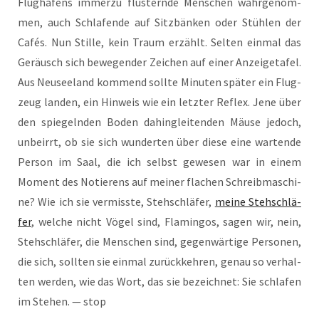
Flug­ha­fens immer­zu flüs­tern­de Men­schen wahr­ge­nom­
men, auch Schla­fen­de auf Sitz­bän­ken oder Stüh­len der
Cafés. Nun Stil­le, kein Traum erzählt. Sel­ten ein­mal das
Geräusch sich bewe­gen­der Zei­chen auf einer Anzei­ge­ta­fel.
Aus Neu­see­land kom­mend soll­te Minu­ten spä­ter ein Flug­
zeug lan­den, ein Hin­weis wie ein letz­ter Reflex. Jene über
den spie­geln­den Boden dahin­glei­ten­den Mäu­se jedoch,
unbe­irrt, ob sie sich wun­der­ten über die­se eine war­ten­de
Per­son im Saal, die ich selbst gewe­sen war in einem
Moment des Notie­rens auf mei­ner fla­chen Schreib­ma­schi­
ne? Wie ich sie ver­miss­te, Steh­schlä­fer,
mei­ne Steh­schlä­
fer
, wel­che nicht Vögel sind, Fla­min­gos, sagen wir, nein,
Steh­schlä­fer, die Men­schen sind, gegen­wär­ti­ge Per­so­nen,
die sich, soll­ten sie ein­mal zurück­keh­ren, genau so ver­hal­
ten wer­den, wie das Wort, das sie bezeich­net: Sie schla­fen
im Ste­hen. — stop