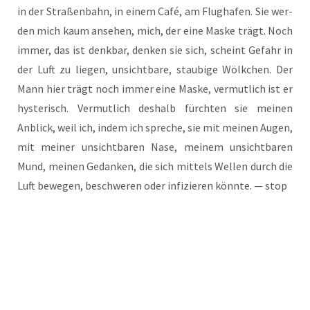
in der Stra­ßen­bahn, in einem Café, am Flug­ha­fen. Sie wer­
den mich kaum anse­hen, mich, der eine Mas­ke trägt. Noch
immer, das ist denk­bar, den­ken sie sich, scheint Gefahr in
der Luft zu lie­gen, unsicht­ba­re, stau­bi­ge Wölk­chen. Der
Mann hier trägt noch immer eine Mas­ke, ver­mut­lich ist er
hys­te­risch. Ver­mut­lich des­halb fürch­ten sie mei­nen
Anblick, weil ich, indem ich spre­che, sie mit mei­nen Augen,
mit mei­ner unsicht­ba­ren Nase, mei­nem unsicht­ba­ren
Mund, mei­nen Gedan­ken, die sich mit­tels Wel­len durch die
Luft bewe­gen, beschwe­ren oder infi­zie­ren könn­te. — stop