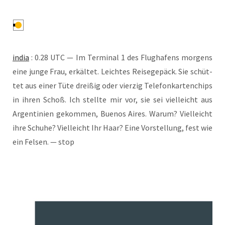
india
: 0.28 UTC — Im Ter­mi­nal 1 des Flug­ha­fens mor­gens
eine jun­ge Frau, erkäl­tet. Leich­tes Rei­se­ge­päck. Sie schüt­
tet aus einer Tüte drei­ßig oder vier­zig Tele­fon­kar­ten­chips
in ihren Schoß. Ich stell­te mir vor, sie sei viel­leicht aus
Argen­ti­ni­en gekom­men, Bue­nos Aires. War­um? Viel­leicht
ihre Schu­he? Viel­leicht Ihr Haar? Eine Vor­stel­lung, fest wie
ein Fel­sen. — stop