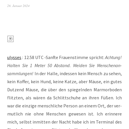
28. Januar 2024
ulys­ses
: 12.58 UTC ‑Sanf­te Frau­en­stim­me spricht:
Ach­tung!
Hal­ten Sie 1 Meter 50 Abstand. Mei­den Sie Men­schen­an­
samm­lun­gen!
In der Hal­le, indes­sen kein Mensch zu sehen,
kein Kof­fer, kein Hund, kei­ne Kat­ze, aber Mäu­se, ein gutes
Dut­zend Mäu­se, die über den spie­geln­den Mar­mor­bo­den
flitz­ten, als wären da Schlitt­schu­he an ihren Füßen. Ich
war die ein­zi­ge mensch­li­che Per­son an einem Ort, der ver­
mut­lich nie ohne Men­schen gewe­sen ist. Ich erin­ne­re
mich, selbst inmit­ten der Nacht habe ich im Ter­mi­nal des