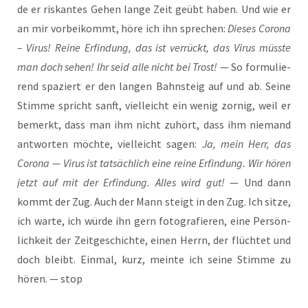
de er ris­kan­tes Gehen lan­ge Zeit geübt haben. Und wie er
an mir vor­bei­kommt, höre ich ihn spre­chen:
Die­ses Coro­na
– Virus! Rei­ne Erfin­dung, das ist ver­rückt, das Virus müss­te
man doch sehen! Ihr seid alle nicht bei Trost!
— So for­mu­lie­
rend spa­ziert er den lan­gen Bahn­steig auf und ab. Sei­ne
Stim­me spricht sanft, viel­leicht ein wenig zor­nig, weil er
bemerkt, dass man ihm nicht zuhört, dass ihm nie­mand
ant­wor­ten möch­te, viel­leicht sagen:
Ja, mein Herr, das
Coro­na — Virus ist tat­säch­lich eine rei­ne Erfin­dung. Wir hören
jetzt auf mit der Erfin­dung. Alles wird gut!
— Und dann
kommt der Zug. Auch der Mann steigt in den Zug. Ich sit­ze,
ich war­te, ich wür­de ihn gern foto­gra­fie­ren, eine Per­sön­
lich­keit der Zeit­ge­schich­te, einen Herrn, der flüch­tet und
doch bleibt. Ein­mal, kurz, mein­te ich sei­ne Stim­me zu
hören. — stop