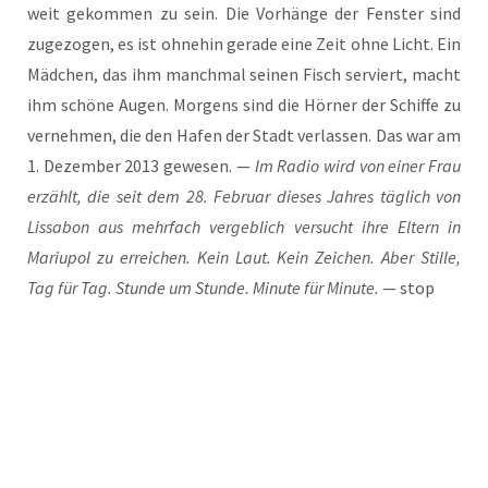
weit gekom­men zu sein. Die Vor­hän­ge der Fens­ter sind
zuge­zo­gen, es ist ohne­hin gera­de eine Zeit ohne Licht. Ein
Mäd­chen, das ihm manch­mal sei­nen Fisch ser­viert, macht
ihm schö­ne Augen. Mor­gens sind die Hör­ner der Schif­fe zu
ver­neh­men, die den Hafen der Stadt ver­las­sen. Das war am
1. Dezem­ber 2013 gewe­sen. —
Im Radio wird von einer Frau
erzählt, die seit dem 28. Febru­ar die­ses Jah­res täg­lich von
Lis­sa­bon aus mehr­fach ver­geb­lich ver­sucht ihre Eltern in
Mariu­pol zu errei­chen. Kein Laut. Kein Zei­chen. Aber Stil­le,
Tag für Tag. Stun­de um Stun­de. Minu­te für Minu­te.
— stop