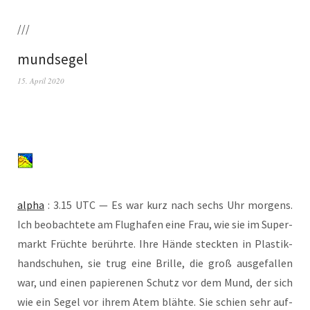
///
mundsegel
15. April 2020
alpha
: 3.15 UTC — Es war kurz nach sechs Uhr mor­gens.
Ich beob­ach­te­te am Flug­ha­fen eine Frau, wie sie im Super­
markt Früch­te berühr­te. Ihre Hän­de steck­ten in Plas­tik­
hand­schu­hen, sie trug eine Bril­le, die groß aus­ge­fal­len
war, und einen papie­re­nen Schutz vor dem Mund, der sich
wie ein Segel vor ihrem Atem bläh­te. Sie schien sehr auf­