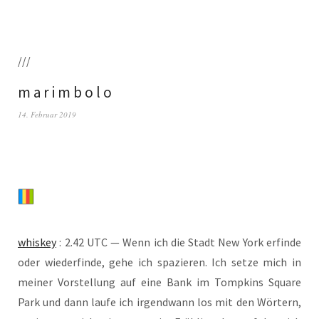
///
m a r i m b o l o
14. Februar 2019
whis­key
: 2.42 UTC — Wenn ich die Stadt New York erfin­de
oder wie­der­fin­de, gehe ich spa­zie­ren. Ich set­ze mich in
mei­ner Vor­stel­lung auf eine Bank im Tomp­kins Squa­re
Park und dann lau­fe ich irgend­wann los mit den Wör­tern,