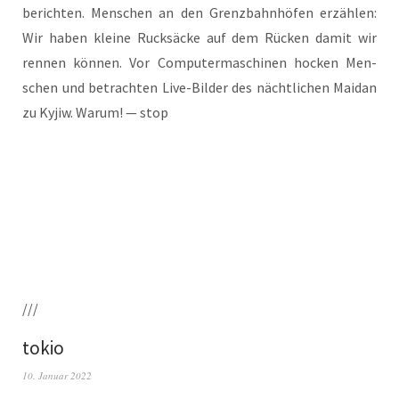
berich­ten. Men­schen an den Grenz­bahn­hö­fen erzäh­len:
Wir haben klei­ne Ruck­sä­cke auf dem Rücken damit wir
ren­nen kön­nen. Vor Com­pu­ter­ma­schi­nen hocken Men­
schen und betrach­ten Live-Bil­der des nächt­li­chen Mai­dan
zu Kyjiw. War­um! — stop
///
tokio
10. Januar 2022