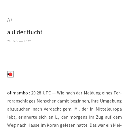
///
auf der flucht
26. Februar 2022
oli­mam­bo
: 20.28 UTC — Wie nach der Mel­dung eines Ter­
ror­an­schla­ges Men­schen damit begin­nen, ihre Umge­bung
abzu­su­chen nach Ver­däch­ti­gem. M., der in Mit­tel­eu­ro­pa
lebt, erin­ner­te sich an L., der mor­gens im Zug auf dem
Weg nach Hau­se im Koran gele­sen hat­te. Das war ein klei­