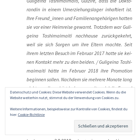
Guli­geina Tashi­ma­i­ma­i­ti, Gul­zi­re, dass die Dok­to­
ran­din in einem Umer­zie­hungs­la­ger inhaf­tiert ist.
Ihre Freund_innen und Fami­li­en­an­ge­hö­ri­gen hat­ten
sie vor einer Heim­rei­se gewarnt. Trotz­dem war Guli­
geina Tashi­ma­i­ma­i­ti nach­hau­se zurück­ge­kehrt,
weil sie sich Sor­gen um ihre Eltern mach­te. Seit
ihrem letz­ten Besuch im Febru­ar 2017 hat­te sie kei­
nen Kon­takt mehr zu den bei­den. / Guli­geina Tashi­
ma­i­ma­i­ti hät­te im Febru­ar 2018 ihre Pro­mo­ti­on
begin­nen sol­len. Nach­dem sie meh­re­re Mona­te lang
nichts von ihr gehört haben, wand­ten sich ihr Freund
Datenschutz und Cookies: Diese Website verwendet Cookies. Wenn du die
Sam­my und ihre Schwes­ter Gul­zi­re sowohl an die
Website weiterhin nutzt, stimmst du der Verwendung von Cookies zu.
Uni­ver­si­tät in Malay­sia als auch an die Medi­en.
Weitere Informationen, beispielsweise zur Kontrolle von Cookies, findest du
Damit erhoff­ten sie sich, die Auf­merk­sam­keit auf
hier:
Cookie-Richtlinie
den Fall zu len­ken.“
- Hin­ter­grund­in­for­ma­tio­nen
sowie emp­foh­le­ne schrift­li­che Aktio­nen bis spä­