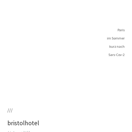
Paris
im Sommer
kurz nach
Sars-Cov‑2
///
bristolhotel