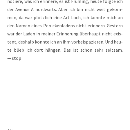
notie­re, was ich erin­ne­re, es ist Früh­ling, heu­te folg­te ich
der Ave­nue A nord­wärts. Aber ich bin nicht weit gekom­
men, da war plötz­lich eine Art Loch, ich konn­te mich an
den Namen eines Perü­cken­la­dens nicht erin­nern. Ges­tern
war der Laden in mei­ner Erin­ne­rung über­haupt nicht exis­
tent, des­halb konn­te ich an ihm vor­bei­spa­zie­ren. Und heu­
te blieb ich dort hän­gen. Das ist schon sehr selt­sam.
— stop