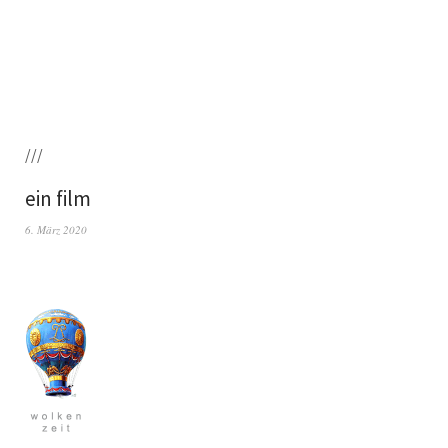
///
ein film
6. März 2020