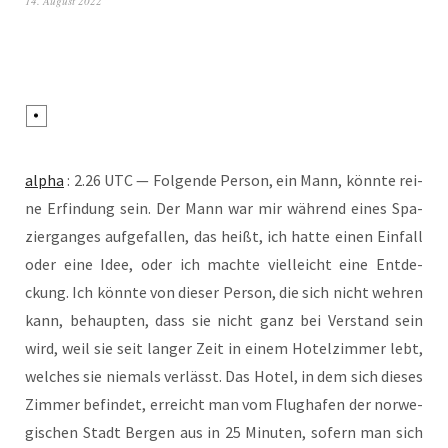
14. August 2022
alpha
: 2.26 UTC — Fol­gen­de Per­son, ein Mann, könn­te rei­
ne Erfin­dung sein. Der Mann war mir wäh­rend eines Spa­
zier­gan­ges auf­ge­fal­len, das heißt, ich hat­te einen Ein­fall
oder eine Idee, oder ich mach­te viel­leicht eine Ent­de­
ckung. Ich könn­te von die­ser Per­son, die sich nicht weh­ren
kann, behaup­ten, dass sie nicht ganz bei Ver­stand sein
wird, weil sie seit lan­ger Zeit in einem Hotel­zim­mer lebt,
wel­ches sie nie­mals ver­lässt. Das Hotel, in dem sich die­ses
Zim­mer befin­det, erreicht man vom Flug­ha­fen der nor­we­
gi­schen Stadt Ber­gen aus in 25 Minu­ten, sofern man sich