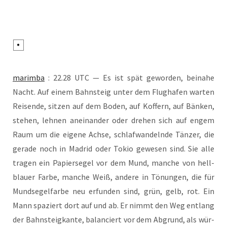
marim­ba
: 22.28 UTC — Es ist spät gewor­den, bei­na­he
Nacht. Auf einem Bahn­steig unter dem Flug­ha­fen war­ten
Rei­sen­de, sit­zen auf dem Boden, auf Kof­fern, auf Bän­ken,
ste­hen, leh­nen anein­an­der oder dre­hen sich auf engem
Raum um die eige­ne Ach­se, schlaf­wan­deln­de Tän­zer, die
gera­de noch in Madrid oder Tokio gewe­sen sind. Sie alle
tra­gen ein Papier­se­gel vor dem Mund, man­che von hell­
blau­er Far­be, man­che Weiß, ande­re in Tönun­gen, die für
Mund­se­gel­far­be neu erfun­den sind, grün, gelb, rot. Ein
Mann spa­ziert dort auf und ab. Er nimmt den Weg ent­lang
der Bahn­steig­kan­te, balan­ciert vor dem Abgrund, als wür­