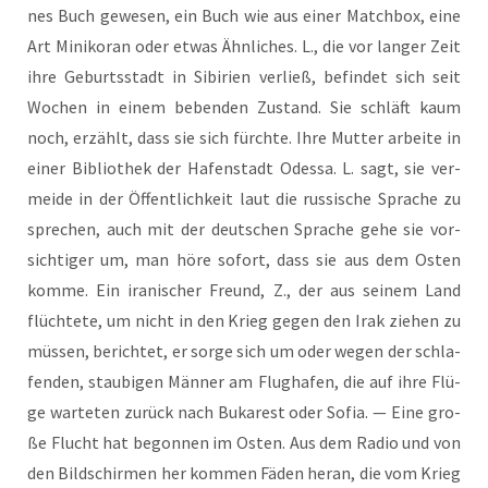
nes Buch gewe­sen, ein Buch wie aus einer Match­box, eine
Art Miniko­ran oder etwas Ähn­li­ches. L., die vor lan­ger Zeit
ihre Geburts­stadt in Sibi­ri­en ver­ließ, befin­det sich seit
Wochen in einem beben­den Zustand. Sie schläft kaum
noch, erzählt, dass sie sich fürch­te. Ihre Mut­ter arbei­te in
einer Biblio­thek der Hafen­stadt Odes­sa. L. sagt, sie ver­
mei­de in der Öffent­lich­keit laut die rus­si­sche Spra­che zu
spre­chen, auch mit der deut­schen Spra­che gehe sie vor­
sich­ti­ger um, man höre sofort, dass sie aus dem Osten
kom­me. Ein ira­ni­scher Freund, Z., der aus sei­nem Land
flüch­te­te, um nicht in den Krieg gegen den Irak zie­hen zu
müs­sen, berich­tet, er sor­ge sich um oder wegen der schla­
fen­den, stau­bi­gen Män­ner am Flug­ha­fen, die auf ihre Flü­
ge war­te­ten zurück nach Buka­rest oder Sofia. — Eine gro­
ße Flucht hat begon­nen im Osten. Aus dem Radio und von
den Bild­schir­men her kom­men Fäden her­an, die vom Krieg