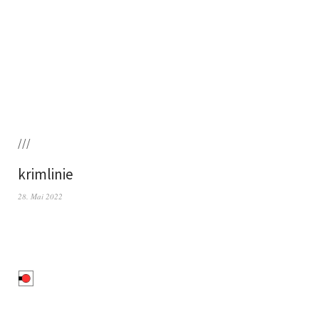
///
krimlinie
28. Mai 2022