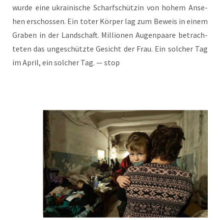
wur­de eine ukrai­ni­sche Scharf­schüt­zin von hohem Anse­
hen erschos­sen. Ein toter Kör­per lag zum Beweis in einem
Gra­ben in der Land­schaft. Mil­lio­nen Augen­paa­re betrach­
te­ten das unge­schütz­te Gesicht der Frau. Ein sol­cher Tag
im April, ein sol­cher Tag. — stop