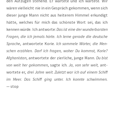
den Auf­zü­gen ste­hend. Er war­te­te und ich war­te­te. Wir
wären viel­leicht nie in ein Gespräch gekom­men, wenn sich
die­ser jun­ge Mann nicht aus hei­te­rem Him­mel erkun­digt
hät­te, wel­ches für mich das schöns­te Wort sei, das ich
ken­nen wür­de. Ich ant­wor­te:
Das ist eine der wun­der­bars­ten
Fra­gen, die ich jemals hör­te. Ich ler­ne gera­de die deut­sche
Spra­che
, ant­wor­te­te Korie.
Ich sam­me­le Wör­ter, die Men­
schen erzäh­len. Darf ich fra­gen, woher Du kommst, Korie?
Afgha­ni­stan
, ant­wor­te­te der zier­li­che, jun­ge Mann.
Du bist
von weit her gekom­men
, sag­te ich.
Ja, von sehr weit,
ant­
wor­te­te er,
drei Jah­re weit
.
Zuletzt war ich auf einem Schiff
im Meer. Das Schiff ging unter. Ich konn­te schwim­men.
— stop