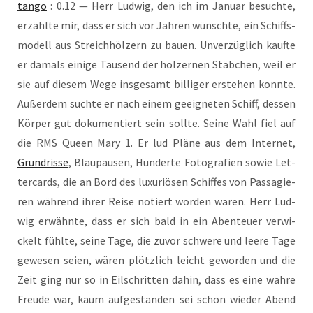
tan­go
: 0.12 — Herr Lud­wig, den ich im Janu­ar besuch­te,
erzähl­te mir, dass er sich vor Jah­ren wünsch­te, ein Schiffs­
mo­dell aus Streich­höl­zern zu bau­en. Unver­züg­lich kauf­te
er damals eini­ge Tau­send der höl­zer­nen Stäb­chen, weil er
sie auf die­sem Wege ins­ge­samt bil­li­ger erste­hen konn­te.
Außer­dem such­te er nach einem geeig­ne­ten Schiff, des­sen
Kör­per gut doku­men­tiert sein soll­te. Sei­ne Wahl fiel auf
die RMS Queen Mary 1. Er lud Plä­ne aus dem Inter­net,
Grund­ris­se
, Blau­pau­sen, Hun­der­te Foto­gra­fien sowie Let­
ter­cards, die an Bord des luxu­riö­sen Schif­fes von Pas­sa­gie­
ren wäh­rend ihrer Rei­se notiert wor­den waren. Herr Lud­
wig erwähn­te, dass er sich bald in ein Aben­teu­er ver­wi­
ckelt fühl­te, sei­ne Tage, die zuvor schwe­re und lee­re Tage
gewe­sen sei­en, wären plötz­lich leicht gewor­den und die
Zeit ging nur so in Eil­schrit­ten dahin, dass es eine wah­re
Freu­de war, kaum auf­ge­stan­den sei schon wie­der Abend