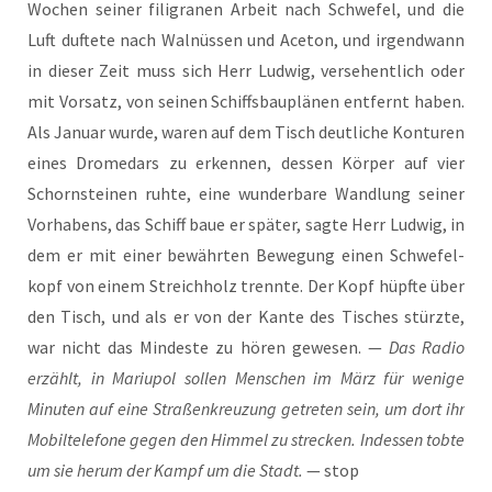
Wochen sei­ner fili­gra­nen Arbeit nach Schwe­fel, und die
Luft duf­te­te nach Wal­nüs­sen und Ace­ton, und irgend­wann
in die­ser Zeit muss sich Herr Lud­wig, ver­se­hent­lich oder
mit Vor­satz, von sei­nen Schiffs­bau­plä­nen ent­fernt haben.
Als Janu­ar wur­de, waren auf dem Tisch deut­li­che Kon­tu­ren
eines Dro­me­dars zu erken­nen, des­sen Kör­per auf vier
Schorn­stei­nen ruh­te, eine wun­der­ba­re Wand­lung sei­ner
Vor­ha­bens, das Schiff baue er spä­ter, sag­te Herr Lud­wig, in
dem er mit einer bewähr­ten Bewe­gung einen Schwe­fel­
kopf von einem Streich­holz trenn­te. Der Kopf hüpf­te über
den Tisch, und als er von der Kan­te des Tisches stürz­te,
war nicht das Min­des­te zu hören gewe­sen. —
Das Radio
erzählt, in Mariu­pol sol­len Men­schen im März für weni­ge
Minu­ten auf eine Stra­ßen­kreu­zung getre­ten sein, um dort ihr
Mobil­te­le­fo­ne gegen den Him­mel zu stre­cken. Indes­sen tob­te
um sie her­um der Kampf um die Stadt.
— stop