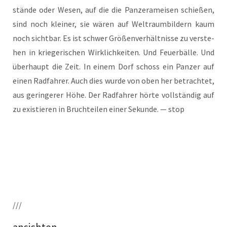
stän­de oder Wesen, auf die die Pan­zer­amei­sen schie­ßen,
sind noch klei­ner, sie wären auf Welt­raum­bil­dern kaum
noch sicht­bar. Es ist schwer Grö­ßen­ver­hält­nis­se zu ver­ste­
hen in krie­ge­ri­schen Wirk­lich­kei­ten. Und Feu­er­bäl­le. Und
über­haupt die Zeit. In einem Dorf schoss ein Pan­zer auf
einen Rad­fah­rer. Auch dies wur­de von oben her betrach­tet,
aus gerin­ge­rer Höhe. Der Rad­fah­rer hör­te voll­stän­dig auf
zu exis­tie­ren in Bruch­tei­len einer Sekun­de. — stop
///