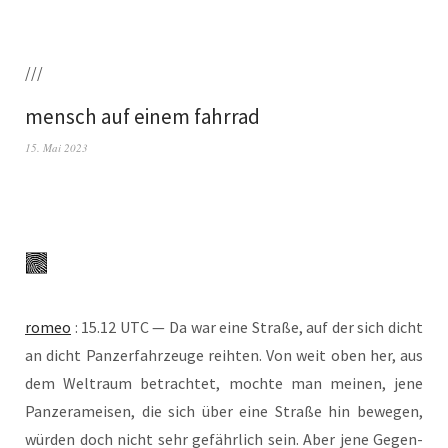
///
mensch auf einem fahrrad
15. Mai 2023
romeo
: 15.12 UTC — Da war eine Stra­ße, auf der sich dicht
an dicht Pan­zer­fahr­zeu­ge reih­ten. Von weit oben her, aus
dem Welt­raum betrach­tet, moch­te man mei­nen, jene
Pan­zer­amei­sen, die sich über eine Stra­ße hin bewe­gen,
wür­den doch nicht sehr gefähr­lich sein. Aber jene Gegen­