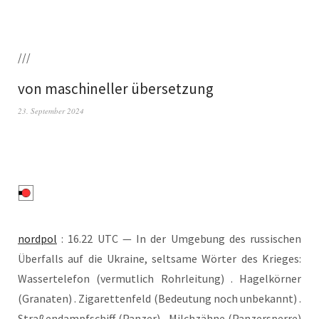
///
von maschineller übersetzung
23. September 2024
nord­pol
: 16.22 UTC — In der Umge­bung des rus­si­schen
Über­falls auf die Ukrai­ne, selt­sa­me Wör­ter des Krie­ges:
Was­ser­te­le­fon (ver­mut­lich Rohr­lei­tung) . Hagel­kör­ner
(Gra­na­ten) . Ziga­ret­ten­feld (Bedeu­tung noch unbe­kannt) .
Stra­ßen­dampf­schiff (Pan­zer) . Milch­zäh­ne (Pan­zer­sper­re)