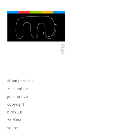
about particles
zeichenlinie
jennifer.five
copyright
birdy 1.0
zeitlupe
spuren