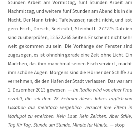
Stun­den Arbeit am Vor­mit­tag, fünf Stun­den Arbeit am
Nach­mit­tag, und wei­te­re fünf Stun­den am Abend bis in die
Nacht. Der Mann trinkt Tafel­was­ser, raucht nicht, und isst
gern Fisch, Dorsch, See­teu­fel, Stein­butt. 277275 Datei­en
sind zu über­prü­fen, 12.532.365 Sei­ten. Er scheint nicht sehr
weit gekom­men zu sein. Die Vor­hän­ge der Fens­ter sind
zuge­zo­gen, es ist ohne­hin gera­de eine Zeit ohne Licht. Ein
Mäd­chen, das ihm manch­mal sei­nen Fisch ser­viert, macht
ihm schö­ne Augen. Mor­gens sind die Hör­ner der Schif­fe zu
ver­neh­men, die den Hafen der Stadt ver­las­sen. Das war am
1. Dezem­ber 2013 gewe­sen. —
Im Radio wird von einer Frau
erzählt, die seit dem 28. Febru­ar die­ses Jah­res täg­lich von
Lis­sa­bon aus mehr­fach ver­geb­lich ver­sucht ihre Eltern in
Mariu­pol zu errei­chen. Kein Laut. Kein Zei­chen. Aber Stil­le,
Tag für Tag. Stun­de um Stun­de. Minu­te für Minu­te.
— stop