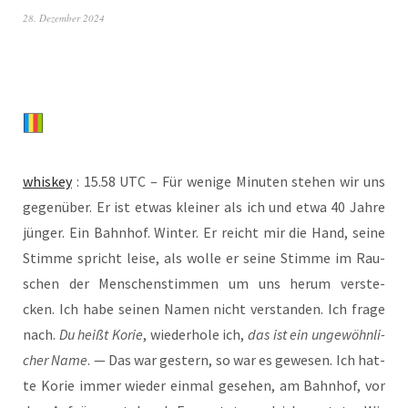
28. Dezember 2024
whis­key
: 15.58 UTC – Für weni­ge Minu­ten ste­hen wir uns
gegen­über. Er ist etwas klei­ner als ich und etwa 40 Jah­re
jün­ger. Ein Bahn­hof. Win­ter. Er reicht mir die Hand, sei­ne
Stim­me spricht lei­se, als wol­le er sei­ne Stim­me im Rau­
schen der Men­schen­stim­men um uns her­um ver­ste­
cken. Ich habe sei­nen Namen nicht ver­stan­den. Ich fra­ge
nach.
Du heißt Korie
, wie­der­ho­le ich,
das ist ein unge­wöhn­li­
cher Name
. — Das war ges­tern, so war es gewe­sen. Ich hat­
te Korie immer wie­der ein­mal gese­hen, am Bahn­hof, vor