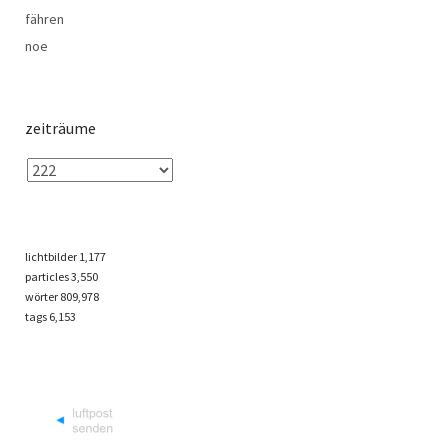
fähren
noe
zeiträume
lichtbilder
1,177
particles
3,550
wörter 809,978
tags
6,153