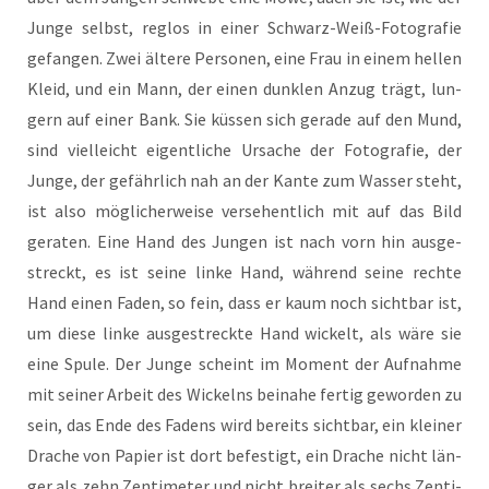
Jun­ge selbst, reg­los in einer Schwarz-Weiß-Foto­gra­fie
gefan­gen. Zwei älte­re Per­so­nen, eine Frau in einem hel­len
Kleid, und ein Mann, der einen dunk­len Anzug trägt, lun­
gern auf einer Bank. Sie küs­sen sich gera­de auf den Mund,
sind viel­leicht eigent­li­che Ursa­che der Foto­gra­fie, der
Jun­ge, der gefähr­lich nah an der Kan­te zum Was­ser steht,
ist also mög­li­cher­wei­se ver­se­hent­lich mit auf das Bild
gera­ten. Eine Hand des Jun­gen ist nach vorn hin aus­ge­
streckt, es ist sei­ne lin­ke Hand, wäh­rend sei­ne rech­te
Hand einen Faden, so fein, dass er kaum noch sicht­bar ist,
um die­se lin­ke aus­ge­streck­te Hand wickelt, als wäre sie
eine Spu­le. Der Jun­ge scheint im Moment der Auf­nah­me
mit sei­ner Arbeit des Wickelns bei­na­he fer­tig gewor­den zu
sein, das Ende des Fadens wird bereits sicht­bar, ein klei­ner
Dra­che von Papier ist dort befes­tigt, ein Dra­che nicht län­
ger als zehn Zen­ti­me­ter und nicht brei­ter als sechs Zen­ti­