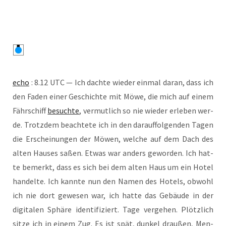
echo
: 8.12 UTC — Ich dach­te wie­der ein­mal dar­an, dass ich
den Faden einer Geschich­te mit Möwe, die mich auf einem
Fähr­schiff
besuch­te
, ver­mut­lich so nie wie­der erle­ben wer­
de. Trotz­dem beach­te­te ich in den dar­auf­fol­gen­den Tagen
die Erschei­nun­gen der Möwen, wel­che auf dem Dach des
alten Hau­ses saßen. Etwas war anders gewor­den. Ich hat­
te bemerkt, dass es sich bei dem alten Haus um ein Hotel
han­del­te. Ich kann­te nun den Namen des Hotels, obwohl
ich nie dort gewe­sen war, ich hat­te das Gebäu­de in der
digi­ta­len Sphä­re iden­ti­fi­ziert. Tage ver­ge­hen. Plötz­lich
sit­ze ich in einem Zug. Es ist spät, dun­kel drau­ßen, Men­