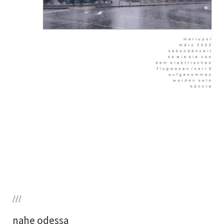
///
nahe odessa