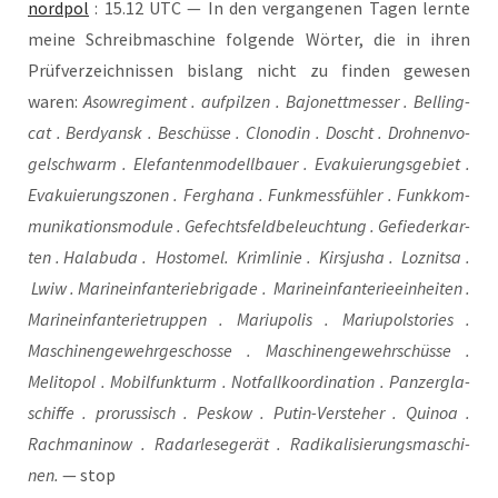
nord­pol
: 15.12 UTC — In den ver­gan­ge­nen Tagen lern­te
mei­ne Schreib­ma­schi­ne fol­gen­de Wör­ter, die in ihren
Prüf­ver­zeich­nis­sen bis­lang nicht zu fin­den gewe­sen
waren:
Aso­w­re­gi­ment . auf­pil­zen . Bajo­nett­mes­ser . Bel­ling­
cat . Ber­dy­ansk . Beschüs­se . Clo­no­din . Doscht . Droh­nen­vo­
gel­schwarm . Ele­fan­ten­mo­dell­bau­er . Eva­ku­ie­rungs­ge­biet .
Eva­ku­ie­rungs­zo­nen . Fergha­na . Funk­mess­füh­ler . Funk­kom­
mu­ni­ka­ti­ons­mo­dule . Gefechts­feld­be­leuch­tung . Gefie­der­kar­
ten . Hala­bu­da . Hosto­mel. Krim­li­nie . Kirs­ju­sha . Loz­nit­sa .
Lwiw . Mari­ne­infan­te­rie­bri­ga­de . Mari­ne­infan­te­rie­ein­hei­ten .
Mari­ne­infan­te­rie­trup­pen . Mariu­po­lis . Mariu­pols­to­ries .
Maschi­nen­ge­wehr­ge­schos­se . Maschi­nen­ge­wehr­schüs­se .
Meli­to­pol . Mobil­funk­turm . Not­fall­ko­or­di­na­ti­on . Pan­zer­gla­
schif­fe . pro­rus­sisch . Pes­kow . Putin-Ver­ste­her . Qui­noa .
Rach­ma­ni­now . Radarle­se­ge­rät . Radi­ka­li­sie­rungs­ma­schi­
nen.
— stop