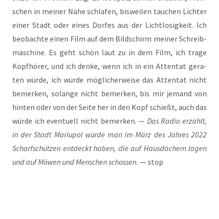
schen in mei­ner Nähe schla­fen, bis­wei­len tau­chen Lich­ter
einer Stadt oder eines Dor­fes aus der Licht­lo­sig­keit. Ich
beob­ach­te einen Film auf dem Bild­schirm mei­ner Schreib­
ma­schi­ne. Es geht schön laut zu in dem Film, ich tra­ge
Kopf­hö­rer, und ich den­ke, wenn ich in ein Atten­tat gera­
ten wür­de, ich wür­de mög­li­cher­wei­se das Atten­tat nicht
bemer­ken, solan­ge nicht bemer­ken, bis mir jemand von
hin­ten oder von der Sei­te her in den Kopf schießt, auch das
wür­de ich even­tu­ell nicht bemer­ken. —
Das Radio erzählt,
in der Stadt Mariu­pol wür­de man im März des Jah­res 2022
Scharf­schüt­zen ent­deckt haben, die auf Haus­dä­chern lagen
und auf Möwen und Men­schen schos­sen.
— stop