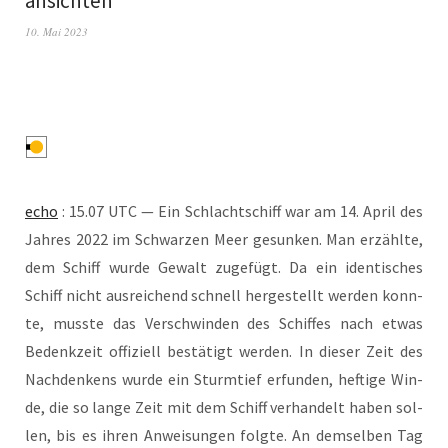
ansichten
10. Mai 2023
echo
: 15.07 UTC — Ein Schlacht­schiff war am 14. April des
Jah­res 2022 im Schwar­zen Meer gesun­ken. Man erzähl­te,
dem Schiff wur­de Gewalt zuge­fügt. Da ein iden­ti­sches
Schiff nicht aus­rei­chend schnell her­ge­stellt wer­den konn­
te, muss­te das Ver­schwin­den des Schif­fes nach etwas
Bedenk­zeit offi­zi­ell bestä­tigt wer­den. In die­ser Zeit des
Nach­den­kens wur­de ein Sturm­tief erfun­den, hef­ti­ge Win­
de, die so lan­ge Zeit mit dem Schiff ver­han­delt haben sol­
len, bis es ihren Anwei­sun­gen folg­te. An dem­sel­ben Tag