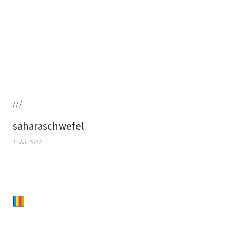
///
saharaschwefel
1. Juli 2022