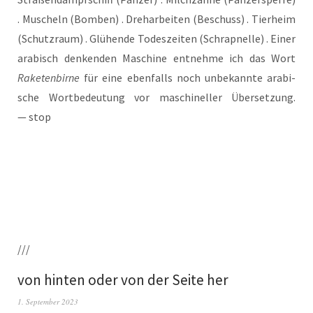
. Muscheln (Bom­ben) . Dreh­ar­bei­ten (Beschuss) . Tier­heim
(Schutz­raum) . Glü­hen­de Todes­zei­ten (Schrapnel­le) . Einer
ara­bisch den­ken­den Maschi­ne ent­neh­me ich das Wort
Rake­ten­bir­ne
für eine eben­falls noch unbe­kann­te ara­bi­
sche Wort­be­deu­tung vor maschi­nel­ler Über­set­zung.
— stop
///
von hinten oder von der Seite her
1. September 2023