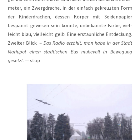
me­ter, ein Zwerg­dra­che, in der ein­fach gekreuz­ten Form
der Kin­der­dra­chen, des­sen Kör­per mit Sei­den­pa­pier
bespannt gewe­sen sein könn­te, unbe­kann­te Far­be, viel­
leicht blau, viel­leicht gelb. Eine erstaun­li­che Ent­de­ckung.
Zwei­ter Blick. –
Das Radio erzählt, man habe in der Stadt
Mariu­pol einen städ­ti­schen Bus mühe­voll in Bewe­gung
gesetzt.
— stop