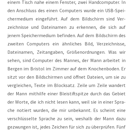
einem Tisch nahe einem Fens­ter, zwei Hand­com­pu­ter. In
den Anschluss des einen Com­pu­ters wur­de ein USB-Spei­
cher­me­di­um ein­ge­führt. Auf dem Bild­schirm sind Ver­
zeich­nis­se und Datei­na­men zu erken­nen, die sich auf
jenem Spei­cher­me­di­um befin­den. Auf dem Bild­schirm des
zwei­ten Com­pu­ters ein ähn­li­ches Bild, Ver­zeich­nis­se,
Datei­na­men, Zeit­an­ga­ben, Grö­ßen­ord­nun­gen. Was wir
sehen, sind Com­pu­ter des Man­nes, der Mann arbei­tet in
Ber­gen im Bris­tol im Zim­mer auf dem Kno­chen­bo­den. Er
sitzt vor den Bild­schir­men und öff­net Datei­en, um sie zu
ver­glei­chen, Tex­te im Block­satz. Zei­le um Zei­le wan­dert
der Mann mit­hil­fe einer Blei­stift­spit­ze durch das Gebiet
der Wor­te, die ich nicht lesen kann, weil sie in einer Spra­
che notiert wur­den, die mir unbe­kannt. Es scheint eine
ver­schlüs­sel­te Spra­che zu sein, wes­halb der Mann dazu
gezwun­gen ist, jedes Zei­chen für sich zu über­prü­fen. Fünf