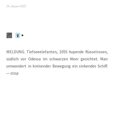
28. August 2022
MELDUNG. Tief­see­ele­fan­ten, 1055 hupen­de Rüs­sel­ro­sen,
süd­lich vor Odes­sa im schwar­zen Meer gesich­tet. Man
umwan­dert in krei­sen­der Bewe­gung ein sin­ken­des Schiff.
— stop