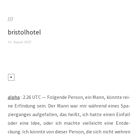
///
bristolhotel
14. August 2022
alpha
: 2.26 UTC — Fol­gen­de Per­son, ein Mann, könn­te rei­
ne Erfin­dung sein. Der Mann war mir wäh­rend eines Spa­
zier­gan­ges auf­ge­fal­len, das heißt, ich hat­te einen Ein­fall
oder eine Idee, oder ich mach­te viel­leicht eine Ent­de­
ckung. Ich könn­te von die­ser Per­son, die sich nicht weh­ren