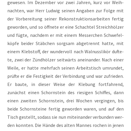
gewe­sen. Im Dezem­ber vor zwei Jah­ren, kurz vor Weih­
nach­ten, war Herr Lud­wig sei­nen Anga­ben zur Fol­ge mit
der Vor­be­rei­tung sei­ner Rekon­struk­ti­ons­ar­bei­ten fer­tig
gewor­den, und so öff­ne­te er eine Schach­tel Streich­höl­zer
und füg­te, nach­dem er mit einem Mes­ser­chen Schwe­fel­
köp­fe bei­der Stäb­chen sorg­sam abge­trennt hat­te, mit
einem Kleb­stoff, der wun­der­voll nach Wal­nuss­li­kör duf­te­
te, zwei der Zünd­höl­zer seit­wärts anein­an­der. Nach einer
Wei­le, er hat­te mehr­fach sei­nen Arbeits­tisch umrun­det,
prüf­te er die Fes­tig­keit der Ver­bin­dung und war zufrie­den.
Er bau­te, in die­ser Wei­se der Kle­bung fort­fah­rend,
zunächst einen Schorn­stein des rie­si­gen Schif­fes, dann
einen zwei­ten Schorn­stein, drei Wochen ver­gin­gen, bis
bei­de Schorn­stei­ne fer­tig gewor­den waren, und auf den
Tisch gestellt, sodass sie nun mit­ein­an­der ver­bun­den wer­
den konn­ten. Die Hän­de des alten Man­nes rochen in jenen