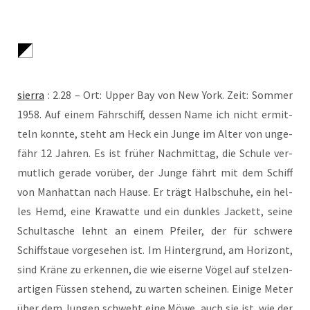
sier­ra
: 2.28 – Ort: Upper Bay von New York. Zeit: Som­mer
1958. Auf einem Fähr­schiff, des­sen Name ich nicht ermit­
teln konn­te, steht am Heck ein Jun­ge im Alter von unge­
fähr 12 Jah­ren. Es ist frü­her Nach­mit­tag, die Schu­le ver­
mut­lich gera­de vor­über, der Jun­ge fährt mit dem Schiff
von Man­hat­tan nach Hau­se. Er trägt Halb­schu­he, ein hel­
les Hemd, eine Kra­wat­te und ein dunk­les Jackett, sei­ne
Schul­ta­sche lehnt an einem Pfei­ler, der für schwe­re
Schiffstaue vor­ge­se­hen ist. Im Hin­ter­grund, am Hori­zont,
sind Krä­ne zu erken­nen, die wie eiser­ne Vögel auf stel­zen­
ar­ti­gen Füs­sen ste­hend, zu war­ten schei­nen. Eini­ge Meter
über dem Jun­gen schwebt eine Möwe, auch sie ist, wie der