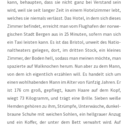
kann, behaup­ten, dass sie nicht ganz bei Ver­stand sein
wird, weil sie seit lan­ger Zeit in einem Hotel­zim­mer lebt,
wel­ches sie nie­mals ver­lässt. Das Hotel, in dem sich die­ses
Zim­mer befin­det, erreicht man vom Flug­ha­fen der nor­we­
gi­schen Stadt Ber­gen aus in 25 Minu­ten, sofern man sich
ein Taxi leis­ten kann. Es ist das Bris­tol, unweit des Natio­
nal­thea­ters gele­gen, dort, im drit­ten Stock, ein klei­nes
Zim­mer, der Boden hell, sodass man mei­nen möch­te, man
spa­zier­te auf Wal­kno­chen her­um. Nun aber zu dem Mann,
von dem ich eigent­lich erzäh­len will. Es han­delt sich um
einen wohl­ha­ben­den Mann im Alter von fünf­zig Jah­ren. Er
ist 176 cm groß, gepflegt, kaum Haa­re auf dem Kopf,
wiegt 73 Kilo­gramm, und trägt eine Bril­le. Sie­ben wei­ße
Hem­den gehö­ren zu ihm, Strümp­fe, Unter­wä­sche, dun­kel­
brau­ne Schu­he mit wei­chen Soh­len, ein hell­grau­er Anzug
und ein Kof­fer, der unter dem Bett ver­wahrt wird. Auf