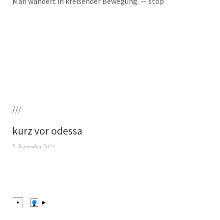
Man wan­dert in krei­sen­der Bewe­gung. — stop
///
kurz vor odessa
5. September 2023