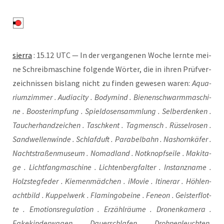
sier­ra
: 15.12 UTC — In der ver­gan­ge­nen Woche lern­te mei­
ne Schreib­ma­schi­ne fol­gen­de Wör­ter, die in ihren Prüf­ver­
zeich­nis­sen bis­lang nicht zu fin­den gewe­sen waren:
Aqua­
ri­um­zim­mer . Audia­ci­ty . Body­mind . Bie­nen­schwarm­ma­schi­
ne . Boos­ter­imp­fung . Spiel­do­sen­samm­lung . Sel­ber­den­ken .
Tau­cher­hand­zei­chen . Tasch­kent . Tag­mensch . Rüs­sel­ro­sen .
Sand­wel­len­win­de . Schlaf­duft . Para­bel­bahn . Nas­horn­kä­fer .
Nacht­stra­ßen­mu­se­um . Nomad­land . Not­knopf­sei­le . Maki­ta­
ge . Licht­fang­ma­schi­ne . Lich­ten­berg­fal­ter . Instanz­na­me .
Holz­steg­fe­der . Kie­men­mäd­chen . iMo­vie . Itin­erar . Höh­le­n­
acht­bild . Kup­pel­werk . Fla­min­go­bei­ne . Fene­on . Geis­ter­flot­
te . Emo­ti­ons­re­gu­la­ti­on . Erzähl­räu­me . Dro­nen­ka­me­ra .
Fake­kin­der­wa­gen . Dau­er­schla­fen . Droh­nen­leuch­ten.