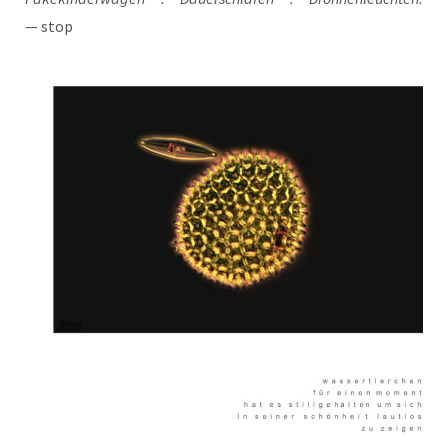
— stop