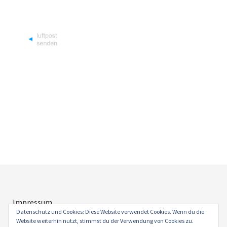
Impressum
Datenschutz
Datenschutz und Cookies: Diese Website verwendet Cookies. Wenn du die
Website weiterhin nutzt, stimmst du der Verwendung von Cookies zu.