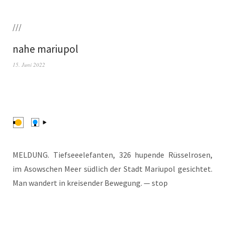
///
nahe mariupol
15. Juni 2022
MELDUNG. Tief­see­ele­fan­ten, 326 hupen­de Rüs­sel­ro­sen,
im Asow­schen Meer süd­lich der Stadt Mariu­pol gesich­tet.
Man wan­dert in krei­sen­der Bewe­gung. — stop