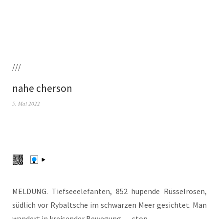
///
nahe cherson
5. Mai 2022
MELDUNG. Tief­see­ele­fan­ten, 852 hupen­de Rüs­sel­ro­sen,
süd­lich vor Rybalt­sche im schwar­zen Meer gesich­tet. Man
wan­dert in krei­sen­der Bewe­gung. — stop