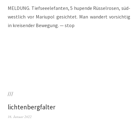
MELDUNG. Tief­see­ele­fan­ten, 5 hupen­de Rüs­sel­ro­sen, süd­
west­lich vor Mariu­pol gesich­tet. Man wan­dert vor­sich­tig
in krei­sen­der Bewe­gung. — stop
///
lichtenbergfalter
16. Januar 2022