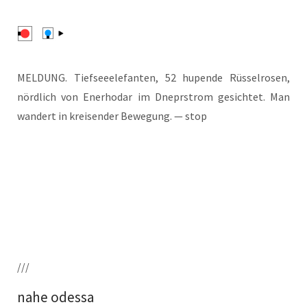
MELDUNG. Tief­see­ele­fan­ten, 52 hupen­de Rüs­sel­ro­sen,
nörd­lich von Ener­ho­dar im Dne­prstrom gesich­tet. Man
wan­dert in krei­sen­der Bewe­gung. — stop
///
nahe odessa