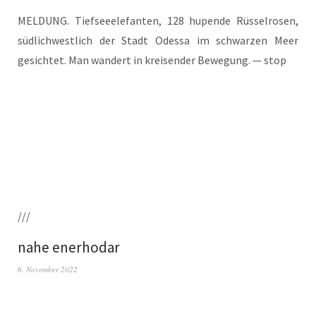
MELDUNG. Tief­see­ele­fan­ten, 128 hupen­de Rüs­sel­ro­sen,
süd­lich­west­lich der Stadt Odes­sa im schwar­zen Meer
gesich­tet. Man wan­dert in krei­sen­der Bewe­gung. — stop
///
nahe enerhodar
6. November 2022