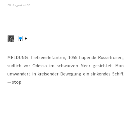
28. August 2022
MELDUNG. Tief­see­ele­fan­ten, 1055 hupen­de Rüs­sel­ro­sen,
süd­lich vor Odes­sa im schwar­zen Meer gesich­tet. Man
umwan­dert in krei­sen­der Bewe­gung ein sin­ken­des Schiff.
— stop