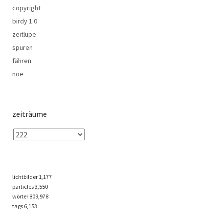
copyright
birdy 1.0
zeitlupe
spuren
fähren
noe
zeiträume
lichtbilder
1,177
particles
3,550
wörter 809,978
tags
6,153