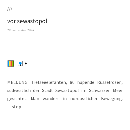
///
vor sewastopol
28. September 2024
MELDUNG. Tief­see­ele­fan­ten, 86 hupen­de Rüs­sel­ro­sen,
süd­west­lich der Stadt Sewas­to­pol im Schwar­zen Meer
gesich­tet. Man wan­dert in nord­öst­li­cher Bewe­gung.
— stop