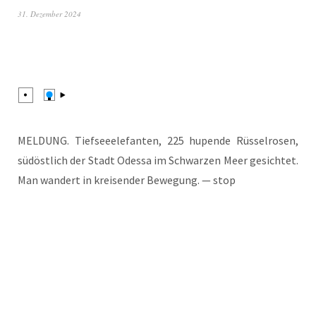
31. Dezember 2024
MELDUNG. Tief­see­ele­fan­ten, 225 hupen­de Rüs­sel­ro­sen,
süd­öst­lich der Stadt Odes­sa im Schwar­zen Meer gesich­tet.
Man wan­dert in krei­sen­der Bewe­gung. — stop