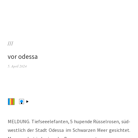
///
vor odessa
5. April 2024
MELDUNG. Tief­see­ele­fan­ten, 5 hupen­de Rüs­sel­ro­sen, süd­
west­lich der Stadt Odes­sa im Schwar­zen Meer gesich­tet.