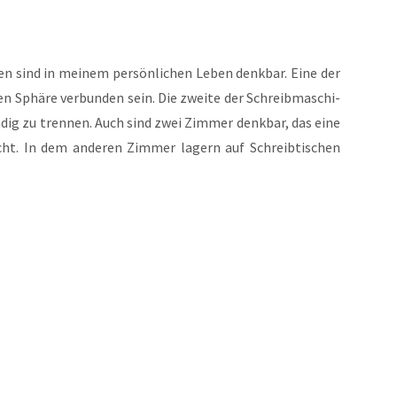
en sind in mei­nem per­sön­li­chen Leben denk­bar. Eine der
len Sphä­re ver­bun­den sein. Die zwei­te der Schreib­ma­schi­
än­dig zu tren­nen. Auch sind zwei Zim­mer denk­bar, das eine
ht. In dem ande­ren Zim­mer lagern auf Schreib­ti­schen