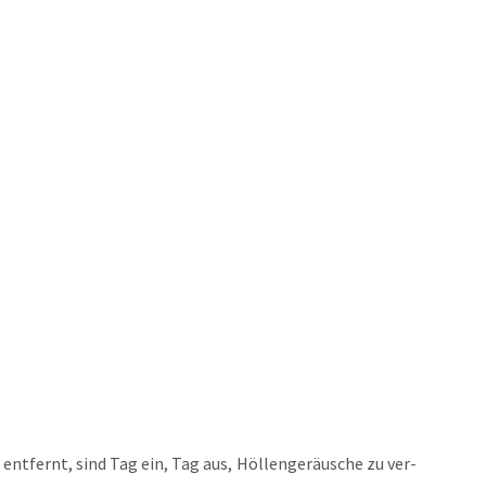
ent­fernt, sind Tag ein, Tag aus, Höl­len­ge­räu­sche zu ver­