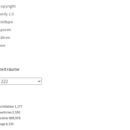
copyright
birdy 1.0
zeitlupe
spuren
fähren
noe
zeiträume
lichtbilder
1,177
particles
3,550
wörter 809,978
tags
6,153