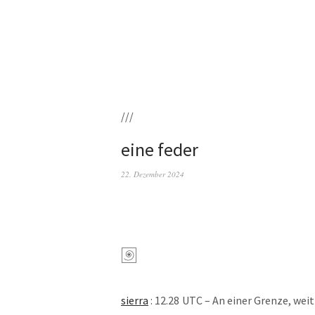
///
eine feder
22. Dezember 2024
sier­ra
: 12.28 UTC – An einer Gren­ze, weit 