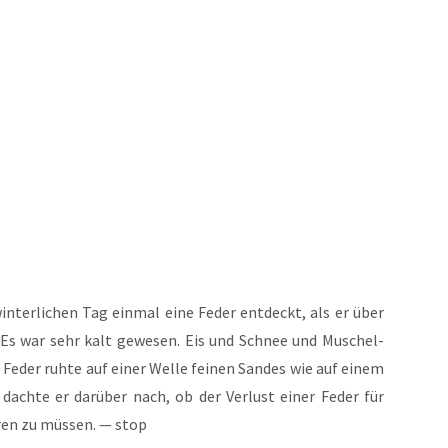
n­ter­li­chen Tag ein­mal eine Feder ent­deckt, als er über
. Es war sehr kalt gewe­sen. Eis und Schnee und Muschel­
 Feder ruh­te auf einer Wel­le fei­nen San­des wie auf einem
ach­te er dar­über nach, ob der Ver­lust einer Feder für
­ren zu müs­sen. — stop