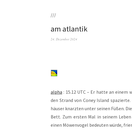
///
am atlantik
24. Dezember 2024
alpha
: 15.12 UTC – Er hat­te an einem wi
den Strand von Coney Island spa­zier­te
häu­ser knarz­ten unter sei­nen Füßen. Die
Bett. Zum ers­ten Mal in sei­nem Leben d
einen Möwen­vo­gel bedeu­ten wür­de, frie