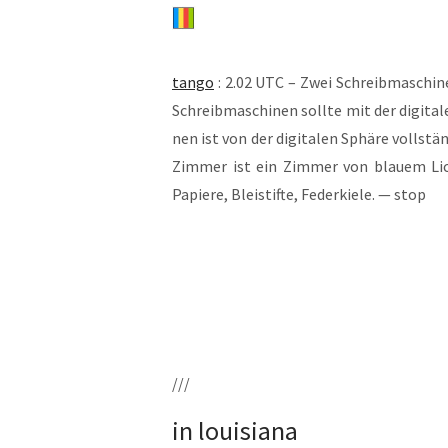
tan­go
: 2.02 UTC – Zwei Schreib­ma­schi­n
Schreib­ma­schi­nen soll­te mit der digi­ta­
nen ist von der digi­ta­len Sphä­re voll­st
Zim­mer ist ein Zim­mer von blau­em Lic
Papie­re, Blei­stif­te, Feder­kie­le. — stop
///
in louisiana