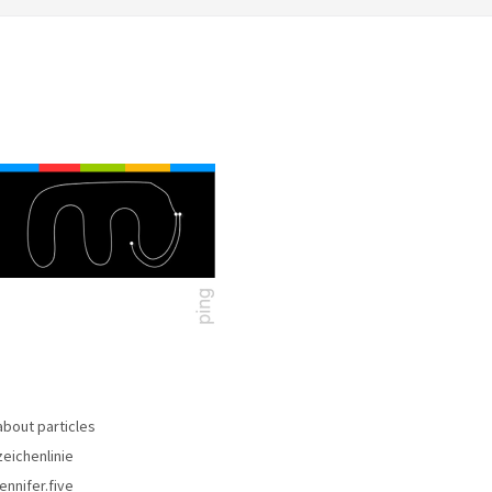
about particles
zeichenlinie
jennifer.five