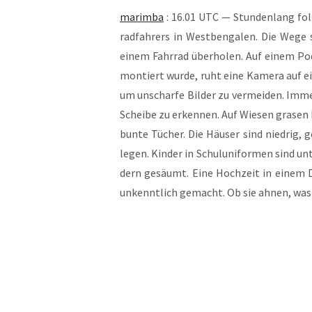
marim­ba
: 16.01 UTC — Stun­den­lang fol­
rad­fah­rers in West­ben­ga­len. Die We
einem Fahr­rad über­ho­len. Auf einem Pod
mon­tiert wur­de, ruht eine Kame­ra auf e
um unschar­fe Bil­der zu ver­mei­den. Immer
Schei­be zu erken­nen. Auf Wie­sen gra­s
bun­te Tücher. Die Häu­ser sind nied­rig, 
legen. Kin­der in Schul­uni­for­men sind un
dern gesäumt. Eine Hoch­zeit in einem Do
unkennt­lich gemacht. Ob sie ahnen, was 