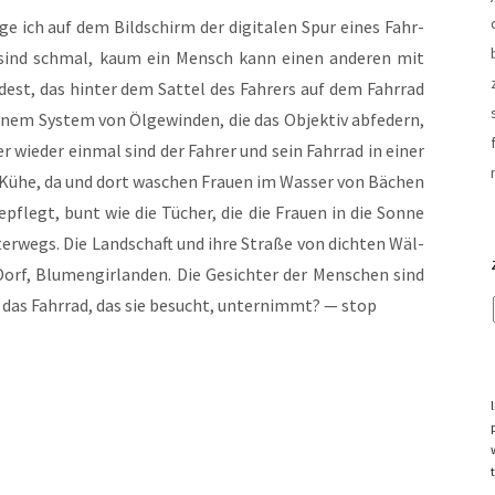
ge ich auf dem Bild­schirm der digi­ta­len Spur eines Fahr­
ge sind schmal, kaum ein Mensch kann einen ande­ren mit
est, das hin­ter dem Sat­tel des Fah­rers auf dem Fahr­rad
inem Sys­tem von Ölge­win­den, die das Objek­tiv abfe­dern,
 wie­der ein­mal sind der Fah­rer und sein Fahr­rad in einer
en Kühe, da und dort waschen Frau­en im Was­ser von Bächen
gepflegt, bunt wie die Tücher, die die Frau­en in die Son­ne
ter­wegs. Die Land­schaft und ihre Stra­ße von dich­ten Wäl­
rf, Blu­men­gir­lan­den. Die Gesich­ter der Men­schen sind
das Fahr­rad, das sie besucht, unter­nimmt? — stop