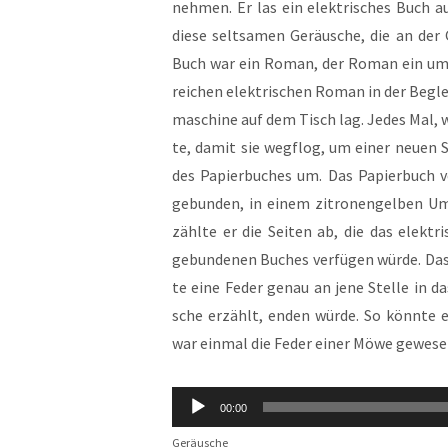
neh­men. Er las ein elek­tri­sches Buch a
die­se selt­sa­men Geräu­sche, die an der
Buch war ein Roman, der Roman ein umfa
rei­chen elek­tri­schen Roman in der Begl
ma­schi­ne auf dem Tisch lag. Jedes Mal, we
te, damit sie weg­flog, um einer neu­en Sei
des Papier­bu­ches um. Das Papier­buch ver­
gebun­den, in einem zitro­nen­gel­ben Ums
zähl­te er die Sei­ten ab, die das elek­t
gebun­de­nen Buches ver­fü­gen wür­de. Das 
te eine Feder genau an jene Stel­le in d
sche erzählt, enden wür­de. So könn­te es 
war ein­mal die Feder einer Möwe gewe­s
Audio-
00:00
Player
Geräu­sche