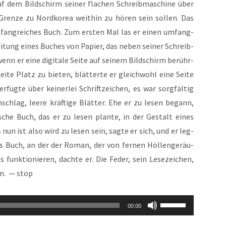
uf dem Bild­schirm sei­ner fla­chen Schreib­ma­schi­ne über
 Gren­ze zu Nord­ko­rea weit­hin zu hören sein sol­len. Das
ng­rei­ches Buch. Zum ers­ten Mal las er einen umfang­
ei­tung eines Buches von Papier, das neben sei­ner Schreib­
nn er eine digi­ta­le Sei­te auf sei­nem Bild­schirm berühr­
­te Platz zu bie­ten, blät­ter­te er gleich­wohl eine Sei­te
füg­te über kei­ner­lei Schrift­zei­chen, es war sorg­fäl­tig
chlag, lee­re kräf­ti­ge Blät­ter. Ehe er zu lesen begann,
ri­sche Buch, das er zu lesen plan­te, in der Gestalt eines
nun ist also wird zu lesen sein, sag­te er sich, und er leg­
as Buch, an der der Roman, der von fer­nen Höl­len­ge­räu­
funk­tio­nie­ren, dach­te er. Die Feder, sein Lese­zei­chen,
en. — stop
Pfeiltasten
00:00
Hoch/Runter
benutzen,