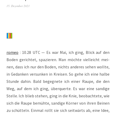
15. Dezember 2021
romeo
: 10.28 UTC — Es war Mai, ich ging, Blick auf den
Boden gerich­tet, spa­zie­ren. Man möch­te viel­leicht mei­
nen, dass ich nur den Boden, nichts ande­res sehen woll­te,
in Gedan­ken ver­sun­ken in Krei­sen. So gehe ich eine hal­be
Stun­de dahin. Bald begeg­ne­te ich einer Rau­pe, die den
Weg, auf dem ich ging, über­quer­te. Es war eine san­di­ge
Stel­le. Ich blieb ste­hen, ging in die Knie, beob­ach­te­te, wie
sich die Rau­pe bemüh­te, san­di­ge Kör­ner von ihren Bei­nen
zu schüt­teln. Ein­mal rollt sie sich seit­wärts ab, eine Idee,