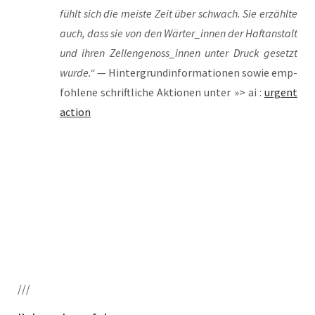
fühlt sich die meis­te Zeit über schwach. Sie erzähl­te
auch, dass sie von den Wärter_innen der Haft­an­stalt
und ihren Zellengenoss_innen unter Druck gesetzt
wur­de.“
— Hin­ter­grund­in­for­ma­tio­nen sowie emp­
foh­le­ne schrift­li­che Aktio­nen unter »> ai :
urgent
action
///