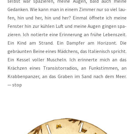
selbst war spa­zie­ren, mei­ne Augen, bald auch mei­ne
Gedan­ken. Wie kann man in einem Zim­mer nur so viel lau­
fen, hin und her, hin und her? Ein­mal öff­ne­te ich mei­ne
Fens­ter hin zur küh­len Luft und mei­ne Augen gin­gen spa­
zie­ren. Ich notier­te eine Erin­ne­rung an frü­he Lebens­zeit.
Ein Kind am Strand. Ein Damp­fer am Hori­zont. Die
gebräun­ten Bei­ne eines Mäd­chens, das Ita­lie­nisch spricht.
Ein Kes­sel vol­ler Muscheln. Ich erin­ner­te mich an das
Kräch­zen eines Tran­sis­tor­ra­di­os, an Funk­stim­men, an
Krab­ben­pan­zer, an das Gra­ben im Sand nach dem Meer.
— stop