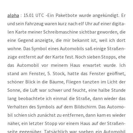
alpha
: 15.01 UTC ‑Ein Paket­bo­te wur­de ange­kün­digt. Er
und sein Fahr­zeug waren kurz nach elf Uhr auf einer digi­ta­
len Kar­te mei­ner Schreib­ma­schi­ne sicht­bar gewor­den, die
eine Gegend anzeig­te, die mir bekannt ist, weil ich dort
woh­ne. Das Sym­bol eines Auto­mo­bils saß eini­ge Stra­ßen­
zü­ge ent­fernt auf der Kar­te fest. Noch sie­ben Stopps, ehe
das Auto­mo­bil vor mei­nem Haus erwar­tet wur­de. Ich
stand am Fens­ter, 5. Stock, hat­te das Fens­ter geöff­net,
schö­ner Blick in die Bäu­me, Flie­gen tanz­ten im Licht der
Son­ne, die Luft war schwer und feucht, eine hal­be Stun­de
lang beob­ach­te­te ich ein­mal die Stra­ße, dann wie­der das
Ver­hal­ten des Sym­bols auf dem Bild­schirm. Das Auto­mo­
bil schien sich zunächst zu ent­fer­nen, dann kam es wie­der
näher, ein letz­ter Stopp vor einem Haus auf der Stra­ßen­
sei­te gegen­über. Tat­säch­lich war soeben ein Auto­mo­bil