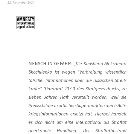
22. November 2023
MENSCH IN GEFAHR: „
Die Künst­le­rin Alek­san­dra
Skoch­i­len­ko ist wegen “Ver­brei­tung wis­sent­lich
fal­scher Infor­ma­tio­nen über die rus­si­schen Streit­
kräf­te” (Para­graf 207.3 des Straf­ge­setz­buchs) zu
sie­ben Jah­ren Haft ver­ur­teilt wor­den, weil sie
Preis­schil­der in ört­li­chen Super­märk­ten durch Anti­
kriegs­in­for­ma­tio­nen ersetzt hat. Hier­bei han­delt
es sich nicht um eine inter­na­tio­nal als Straf­tat
aner­kann­te Hand­lung. Der Straf­tat­be­stand