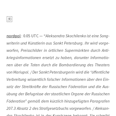
nord­pol
: 0.05 UTC — “
Alek­san­dra Skoch­i­len­ko ist eine Song­
wri­te­rin und Künst­le­rin aus Sankt Peters­burg. Ihr wird vor­ge­
wor­fen, Preis­schil­der in ört­li­chen Super­märk­ten durch Anti­
kriegs­in­for­ma­tio­nen ersetzt zu haben, dar­un­ter Infor­ma­tio­
nen über die Toten durch die Bom­bar­die­rung des Thea­ters
von Mariu­pol. / Der Sankt Peters­bur­ge­rin wird die “öffent­li­che
Ver­brei­tung wis­sent­lich fal­scher Infor­ma­tio­nen über den Ein­
satz der Streit­kräf­te der Rus­si­schen Föde­ra­ti­on und die Aus­
übung der Befug­nis­se der staat­li­chen Orga­ne der Rus­si­schen
Föde­ra­ti­on” gemäß dem kürz­lich hin­zu­ge­füg­ten Para­gra­fen
207.3 Absatz 2 des Straf­ge­setz­buchs vor­ge­wor­fen. / Alek­san­
dra Skoch­i­len­ko ist in der Kunst­sze­ne bekannt: Sie schreibt