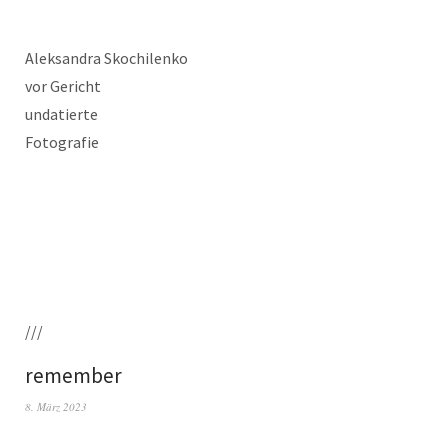
Alek­san­dra Skochilenko
vor Gericht
undatierte
Fotografie
///
remember
8. März 2023