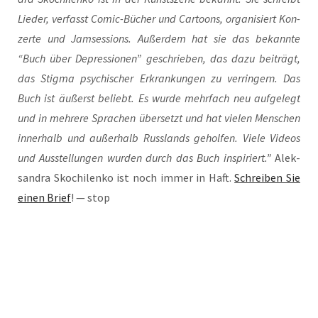
Lie­der, ver­fasst Comic-Bücher und Car­toons, orga­ni­siert Kon­
zer­te und Jam­ses­si­ons. Außer­dem hat sie das bekann­te
“Buch über Depres­sio­nen” geschrie­ben, das dazu bei­trägt,
das Stig­ma psy­chi­scher Erkran­kun­gen zu ver­rin­gern. Das
Buch ist äußerst beliebt. Es wur­de mehr­fach neu auf­ge­legt
und in meh­re­re Spra­chen über­setzt und hat vie­len Men­schen
inner­halb und außer­halb Russ­lands gehol­fen. Vie­le Vide­os
und Aus­stel­lun­gen wur­den durch das Buch inspi­riert.”
Alek­
san­dra Skoch­i­len­ko ist noch immer in Haft.
Schrei­ben Sie
einen Brief
! — stop