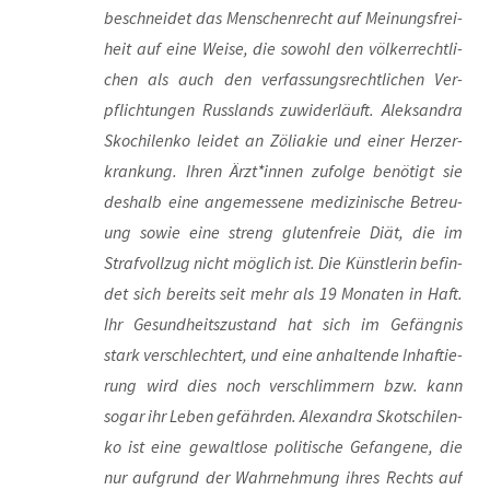
beschnei­det das Men­schen­recht auf Mei­nungs­frei­
heit auf eine Wei­se, die sowohl den völ­ker­recht­li­
chen als auch den ver­fas­sungs­recht­li­chen Ver­
pflich­tun­gen Russ­lands zuwi­der­läuft. Alek­san­dra
Skoch­i­len­ko lei­det an Zöli­a­kie und einer Herz­er­
kran­kung. Ihren Ärzt*innen zufol­ge benö­tigt sie
des­halb eine ange­mes­se­ne medi­zi­ni­sche Betreu­
ung sowie eine streng glu­ten­freie Diät, die im
Straf­voll­zug nicht mög­lich ist. Die Künst­le­rin befin­
det sich bereits seit mehr als 19 Mona­ten in Haft.
Ihr Gesund­heits­zu­stand hat sich im Gefäng­nis
stark ver­schlech­tert, und eine anhal­ten­de Inhaf­tie­
rung wird dies noch ver­schlim­mern bzw. kann
sogar ihr Leben gefähr­den. Alex­an­dra Skot­schi­len­
ko ist eine gewalt­lo­se poli­ti­sche Gefan­ge­ne, die
nur auf­grund der Wahr­neh­mung ihres Rechts auf