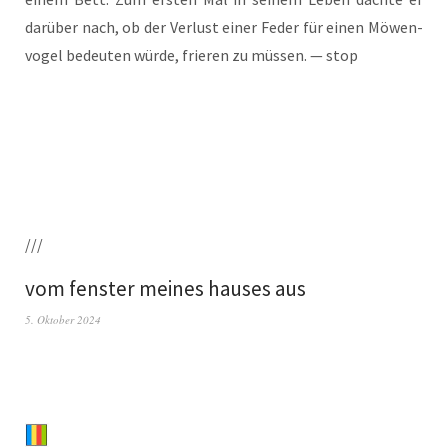
dar­über nach, ob der Ver­lust einer Feder für einen Möwen­
vo­gel bedeu­ten wür­de, frie­ren zu müs­sen. — stop
///
vom fenster meines hauses aus
5. Oktober 2024