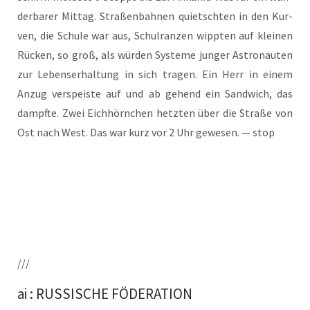
der­ba­rer Mit­tag. Stra­ßen­bah­nen quietsch­ten in den Kur­
ven, die Schu­le war aus, Schul­ran­zen wipp­ten auf klei­nen
Rücken, so groß, als wür­den Sys­te­me jun­ger Astro­nau­ten
zur Lebens­er­hal­tung in sich tra­gen. Ein Herr in einem
Anzug ver­speis­te auf und ab gehend ein Sand­wich, das
dampf­te. Zwei Eich­hörn­chen hetz­ten über die Stra­ße von
Ost nach West. Das war kurz vor 2 Uhr gewe­sen. — stop
///
ai : RUSSISCHE FÖDERATION