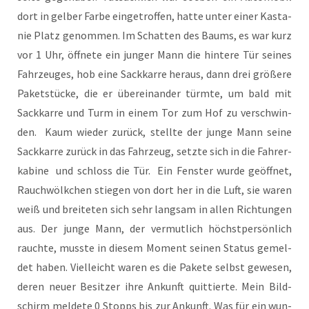
dort in gel­ber Far­be ein­ge­trof­fen, hat­te unter einer Kas­ta­
nie Platz genom­men. Im Schat­ten des Baums, es war kurz
vor 1 Uhr, öff­ne­te ein jun­ger Mann die hin­te­re Tür sei­nes
Fahr­zeu­ges, hob eine Sack­kar­re her­aus, dann drei grö­ße­re
Paket­stü­cke, die er über­ein­an­der türm­te, um bald mit
Sack­kar­re und Turm in einem Tor zum Hof zu ver­schwin­
den. Kaum wie­der zurück, stell­te der jun­ge Mann sei­ne
Sack­kar­re zurück in das Fahr­zeug, setz­te sich in die Fah­rer­
ka­bi­ne und schloss die Tür. Ein Fens­ter wur­de geöff­net,
Rauch­wölk­chen stie­gen von dort her in die Luft, sie waren
weiß und brei­te­ten sich sehr lang­sam in allen Rich­tun­gen
aus. Der jun­ge Mann, der ver­mut­lich höchst­per­sön­lich
rauch­te, muss­te in die­sem Moment sei­nen Sta­tus gemel­
det haben. Viel­leicht waren es die Pake­te selbst gewe­sen,
deren neu­er Besit­zer ihre Ankunft quit­tier­te. Mein Bild­
schirm mel­de­te 0 Stopps bis zur Ankunft. Was für ein wun­