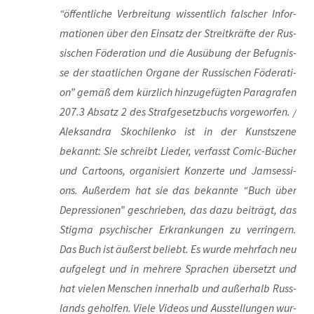
“öffent­li­che Ver­brei­tung wis­sent­lich fal­scher Infor­
ma­tio­nen über den Ein­satz der Streit­kräf­te der Rus­
si­schen Föde­ra­ti­on und die Aus­übung der Befug­nis­
se der staat­li­chen Orga­ne der Rus­si­schen Föde­ra­ti­
on” gemäß dem kürz­lich hin­zu­ge­füg­ten Para­gra­fen
207.3 Absatz 2 des Straf­ge­setz­buchs vor­ge­wor­fen. /
Alek­san­dra Skoch­i­len­ko ist in der Kunst­sze­ne
bekannt: Sie schreibt Lie­der, ver­fasst Comic-Bücher
und Car­toons, orga­ni­siert Kon­zer­te und Jam­ses­si­
ons. Außer­dem hat sie das bekann­te “Buch über
Depres­sio­nen” geschrie­ben, das dazu bei­trägt, das
Stig­ma psy­chi­scher Erkran­kun­gen zu ver­rin­gern.
Das Buch ist äußerst beliebt. Es wur­de mehr­fach neu
auf­ge­legt und in meh­re­re Spra­chen über­setzt und
hat vie­len Men­schen inner­halb und außer­halb Russ­
lands gehol­fen. Vie­le Vide­os und Aus­stel­lun­gen wur­