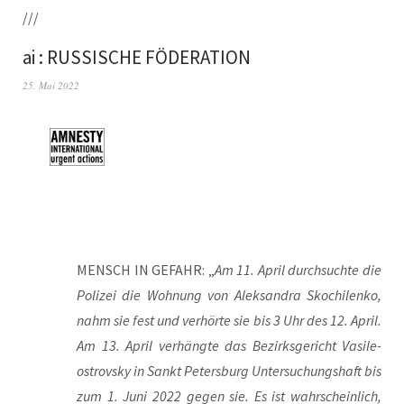
///
ai : RUSSISCHE FÖDERATION
25. Mai 2022
MENSCH IN GEFAHR: „
Am 11. April durch­such­te die
Poli­zei die Woh­nung von Alek­san­dra Skoch­i­len­ko,
nahm sie fest und ver­hör­te sie bis 3 Uhr des 12. April.
Am 13. April ver­häng­te das Bezirks­ge­richt Vasi­le­
ostrovs­ky in Sankt Peters­burg Unter­su­chungs­haft bis
zum 1. Juni 2022 gegen sie. Es ist wahr­schein­lich,