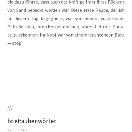
die dazu führ­te, dass auch das kräf­ti­ge Haar ihres Rückens
von Sand bedeckt wor­den war. Die­se ers­te Rau­pe, der ich
an die­sem Tag begeg­ne­te, war von einem leuch­ten­den
Gelb. Seit­lich, ihren Kör­per ent­lang, waren hell­ro­te Punk­
te zu erken­nen. Ihr Kopf war von einem leuch­ten­den Blau.
— stop
///
brieftaubenwörter
26. April 2021