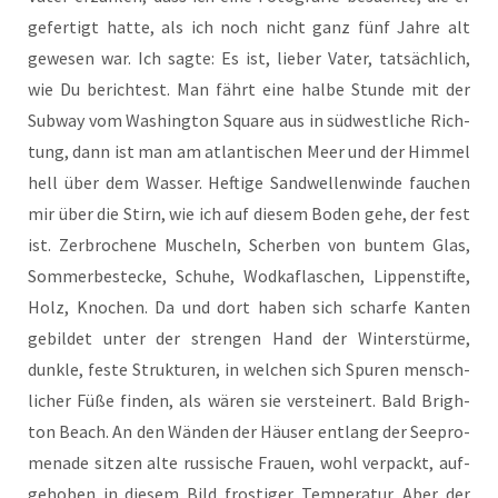
gefer­tigt hat­te, als ich noch nicht ganz fünf Jah­re alt
gewe­sen war. Ich sag­te: Es ist, lie­ber Vater, tat­säch­lich,
wie Du berich­test. Man fährt eine hal­be Stun­de mit der
Sub­way vom Washing­ton Squa­re aus in süd­west­li­che Rich­
tung, dann ist man am atlan­ti­schen Meer und der Him­mel
hell über dem Was­ser. Hef­ti­ge Sand­wel­len­win­de fau­chen
mir über die Stirn, wie ich auf die­sem Boden gehe, der fest
ist. Zer­bro­che­ne Muscheln, Scher­ben von bun­tem Glas,
Som­mer­be­stecke, Schu­he, Wod­ka­fla­schen, Lip­pen­stif­te,
Holz, Kno­chen. Da und dort haben sich schar­fe Kan­ten
gebil­det unter der stren­gen Hand der Win­ter­stür­me,
dunk­le, fes­te Struk­tu­ren, in wel­chen sich Spu­ren mensch­
li­cher Füße fin­den, als wären sie ver­stei­nert. Bald Brigh­
ton Beach. An den Wän­den der Häu­ser ent­lang der See­pro­
me­na­de sit­zen alte rus­si­sche Frau­en, wohl ver­packt, auf­
ge­ho­ben in die­sem Bild fros­ti­ger Tem­pe­ra­tur. Aber der