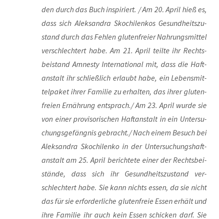
den durch das Buch inspi­riert. / Am 20. April hieß es,
dass sich Alek­san­dra Skoch­i­len­kos Gesund­heits­zu­
stand durch das Feh­len glu­ten­frei­er Nah­rungs­mit­tel
ver­schlech­tert habe. Am 21. April teil­te ihr Rechts­
bei­stand Amnes­ty Inter­na­tio­nal mit, dass die Haft­
an­stalt ihr schließ­lich erlaubt habe, ein Lebens­mit­
tel­pa­ket ihrer Fami­lie zu erhal­ten, das ihrer glu­ten­
frei­en Ernäh­rung entsprach./ Am 23. April wur­de sie
von einer pro­vi­so­ri­schen Haft­an­stalt in ein Unter­su­
chungs­ge­fäng­nis gebracht./ Nach einem Besuch bei
Alek­san­dra Skoch­i­len­ko in der Unter­su­chungs­haft­
an­stalt am 25. April berich­te­te einer der Rechts­bei­
stän­de, dass sich ihr Gesund­heits­zu­stand ver­
schlech­tert habe. Sie kann nichts essen, da sie nicht
das für sie erfor­der­li­che glu­ten­freie Essen erhält und
ihre Fami­lie ihr auch kein Essen schi­cken darf. Sie