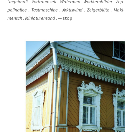
Unge­impft . Vor­traum­zeit . Water­men . Wort­kern­bil­der . Zep­
pe­lin­al­lee . Tast­ma­schi­ne . Ark­tis­wind . Zei­ger­blü­te . Maki­
mensch . Minia­tu­ren­sand .
— stop