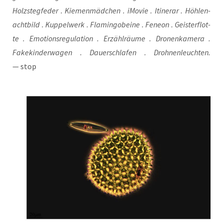
Holz­steg­fe­der . Kie­men­mäd­chen . iMo­vie . Itin­erar . Höh­le­n­
acht­bild . Kup­pel­werk . Fla­min­go­bei­ne . Fene­on . Geis­ter­flot­
te . Emo­ti­ons­re­gu­la­ti­on . Erzähl­räu­me . Dro­nen­ka­me­ra .
Fake­kin­der­wa­gen . Dau­er­schla­fen . Droh­nen­leuch­ten.
— stop