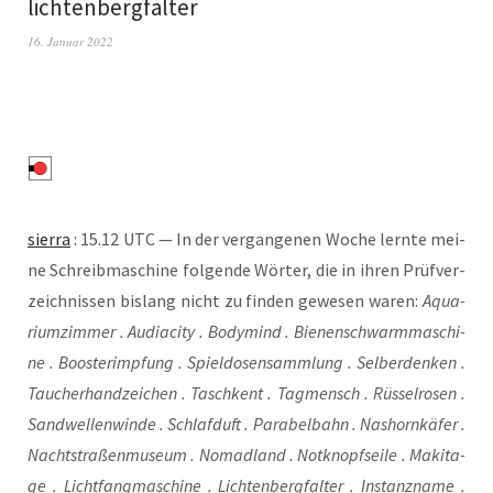
lichtenbergfalter
16. Januar 2022
sier­ra
: 15.12 UTC — In der ver­gan­ge­nen Woche lern­te mei­
ne Schreib­ma­schi­ne fol­gen­de Wör­ter, die in ihren Prüf­ver­
zeich­nis­sen bis­lang nicht zu fin­den gewe­sen waren:
Aqua­
ri­um­zim­mer . Audia­ci­ty . Body­mind . Bie­nen­schwarm­ma­schi­
ne . Boos­ter­imp­fung . Spiel­do­sen­samm­lung . Sel­ber­den­ken .
Tau­cher­hand­zei­chen . Tasch­kent . Tag­mensch . Rüs­sel­ro­sen .
Sand­wel­len­win­de . Schlaf­duft . Para­bel­bahn . Nas­horn­kä­fer .
Nacht­stra­ßen­mu­se­um . Nomad­land . Not­knopf­sei­le . Maki­ta­
ge . Licht­fang­ma­schi­ne . Lich­ten­berg­fal­ter . Instanz­na­me .