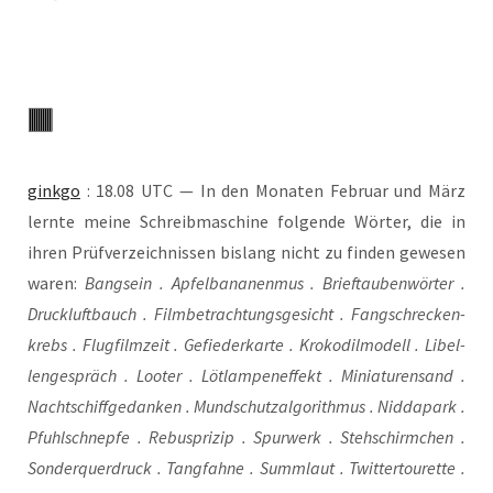
gink­go
: 18.08 UTC — In den Mona­ten Febru­ar und März
lern­te mei­ne Schreib­ma­schi­ne fol­gen­de Wör­ter, die in
ihren Prüf­ver­zeich­nis­sen bis­lang nicht zu fin­den gewe­sen
waren:
Bang­sein . Apfel­ba­na­nen­mus . Brief­tau­ben­wör­ter .
Druck­luft­bauch . Film­be­trach­tungs­ge­sicht . Fang­schre­cken­
krebs . Flug­film­zeit . Gefie­der­kar­te . Kro­ko­dil­mo­dell . Libel­
len­ge­spräch . Loo­ter . Löt­lam­pen­ef­fekt . Minia­tu­ren­sand .
Nacht­schiff­ge­dan­ken . Mund­schutz­al­go­rith­mus . Nid­da­park .
Pfuhl­schnep­fe . Rebuspri­zip . Spur­werk . Steh­schirm­chen .
Son­der­quer­druck . Tang­fah­ne . Summ­laut . Twit­ter­tour­et­te .