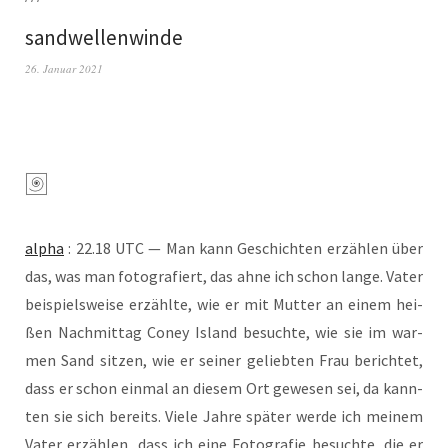
sandwellenwinde
26. Januar 2021
alpha
: 22.18 UTC — Man kann Geschich­ten erzäh­len über
das, was man foto­gra­fiert, das ahne ich schon lan­ge. Vater
bei­spiels­wei­se erzähl­te, wie er mit Mut­ter an einem hei­
ßen Nach­mit­tag Coney Island besuch­te, wie sie im war­
men Sand sit­zen, wie er sei­ner gelieb­ten Frau berich­tet,
dass er schon ein­mal an die­sem Ort gewe­sen sei, da kann­
ten sie sich bereits. Vie­le Jah­re spä­ter wer­de ich mei­nem
Vater erzäh­len, dass ich eine Foto­gra­fie besuch­te, die er