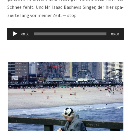
Schnee fehlt. Und Mr. Isaac Bas­he­vis Sin­ger, der hier spa­
zier­te lang vor mei­ner Zeit. — stop
Audio-
00:00
00:00
Player