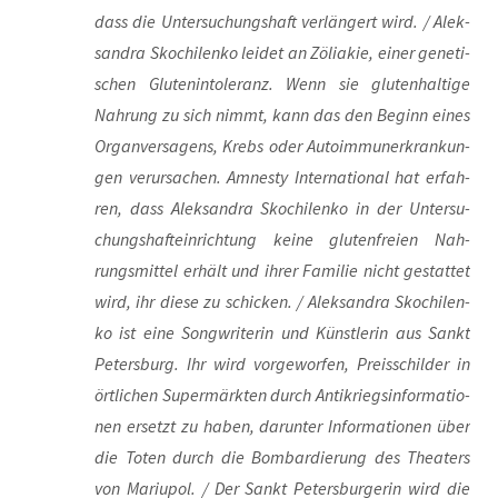
dass die Unter­su­chungs­haft ver­län­gert wird. / Alek­
san­dra Skoch­i­len­ko lei­det an Zöli­a­kie, einer gene­ti­
schen Glu­ten­in­to­le­ranz. Wenn sie glu­ten­hal­ti­ge
Nah­rung zu sich nimmt, kann das den Beginn eines
Organ­ver­sa­gens, Krebs oder Auto­im­mun­erkran­kun­
gen ver­ur­sa­chen. Amnes­ty Inter­na­tio­nal hat erfah­
ren, dass Alek­san­dra Skoch­i­len­ko in der Unter­su­
chungs­haft­ein­rich­tung kei­ne glu­ten­frei­en Nah­
rungs­mit­tel erhält und ihrer Fami­lie nicht gestat­tet
wird, ihr die­se zu schi­cken. / Alek­san­dra Skoch­i­len­
ko ist eine Song­wri­te­rin und Künst­le­rin aus Sankt
Peters­burg. Ihr wird vor­ge­wor­fen, Preis­schil­der in
ört­li­chen Super­märk­ten durch Anti­kriegs­in­for­ma­tio­
nen ersetzt zu haben, dar­un­ter Infor­ma­tio­nen über
die Toten durch die Bom­bar­die­rung des Thea­ters
von Mariu­pol. / Der Sankt Peters­bur­ge­rin wird die