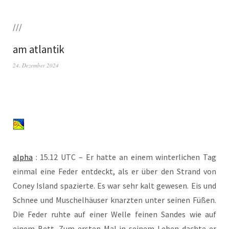
///
am atlantik
24. Dezember 2024
alpha
: 15.12 UTC – Er hat­te an einem win­ter­li­chen Tag
ein­mal eine Feder ent­deckt, als er über den Strand von
Coney Island spa­zier­te. Es war sehr kalt gewe­sen. Eis und
Schnee und Muschel­häu­ser knarz­ten unter sei­nen Füßen.
Die Feder ruh­te auf einer Wel­le fei­nen San­des wie auf
einem Bett. Zum ers­ten Mal in sei­nem Leben dach­te er