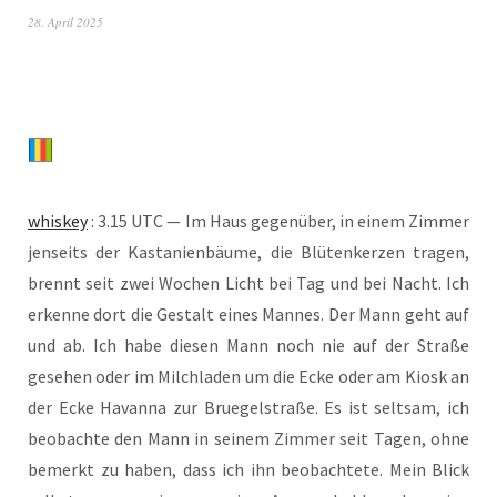
28. April 2025
whis­key
: 3.15 UTC — Im Haus gegen­über, in einem Zim­mer
jen­seits der Kas­ta­ni­en­bäu­me, die Blü­ten­ker­zen tra­gen,
brennt seit zwei Wochen Licht bei Tag und bei Nacht. Ich
erken­ne dort die Gestalt eines Man­nes. Der Mann geht auf
und ab. Ich habe die­sen Mann noch nie auf der Stra­ße
gese­hen oder im Milch­la­den um die Ecke oder am Kiosk an
der Ecke Havan­na zur Brue­gel­stra­ße. Es ist selt­sam, ich
beob­ach­te den Mann in sei­nem Zim­mer seit Tagen, ohne
bemerkt zu haben, dass ich ihn beob­ach­te­te. Mein Blick