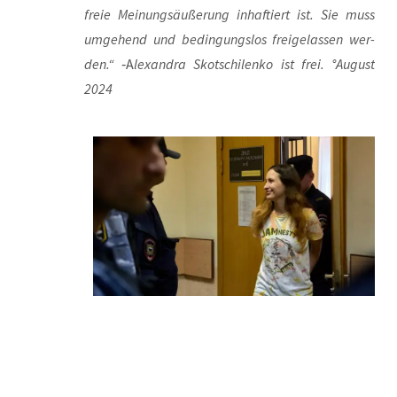
freie Mei­nungs­äu­ße­rung inhaf­tiert ist. Sie muss
umge­hend und bedin­gungs­los frei­ge­las­sen wer­
den.“
‑A
lex­an­dra Skot­schi­len­ko ist frei. °August
2024