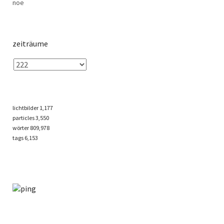
noe
zeiträume
lichtbilder
1,177
particles
3,550
wörter 809,978
tags
6,153