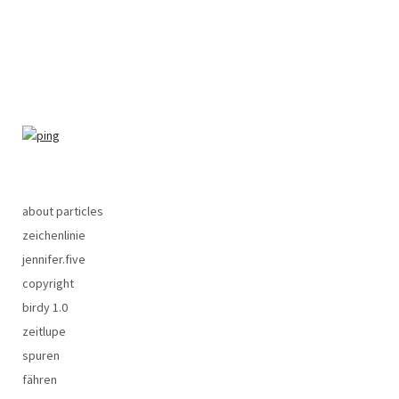
about particles
zeichenlinie
jennifer.five
copyright
birdy 1.0
zeitlupe
spuren
fähren