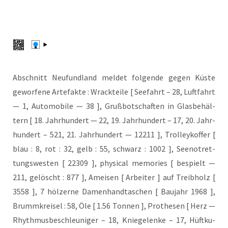
Abschnitt Neu­fund­land mel­det fol­gen­de gegen Küs­te
gewor­fe­ne Arte­fak­te : Wrack­tei­le [ See­fahrt – 28, Luft­fahrt
— 1, Auto­mo­bi­le — 38 ], Gruß­bot­schaf­ten in Glas­be­häl­
tern [ 18. Jahr­hun­dert — 22, 19. Jahr­hun­dert – 17, 20. Jahr­
hun­dert – 521, 21. Jahr­hun­dert — 12211 ], Trol­ley­kof­fer [
blau : 8, rot : 32, gelb : 55, schwarz : 1002 ], See­not­ret­
tungs­wes­ten [ 22309 ], phy­si­cal memo­ries [ bespielt —
211, gelöscht : 877 ], Amei­sen [ Arbei­ter ] auf Treib­holz [
3558 ], 7 höl­zer­ne Damen­hand­ta­schen [ Bau­jahr 1968 ],
Brumm­krei­sel : 58, Öle [ 1.56 Ton­nen ], Pro­the­sen [ Herz —
Rhyth­mus­be­schleu­ni­ger – 18, Knie­ge­len­ke – 17, Hüft­ku­