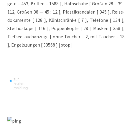
geln – 453, Bril­len – 1588 ], Halb­schu­he [ Grö­ßen 28 – 39 :
112, Grö­ßen 38 — 45 : 12 ], Plas­tik­san­da­len [ 345 ], Rei­se­
do­ku­men­te [ 128 ], Kühl­schrän­ke [ 7 ], Tele­fo­ne [ 134 ],
Ste­tho­sko­pe [ 116 ], Pup­pen­köp­fe [ 28 ] Mas­ken [ 358 ],
Tief­see­tauch­an­zü­ge [ ohne Tau­cher – 2, mit Tau­cher – 18
], Engels­zun­gen [ 33568 ] | stop |