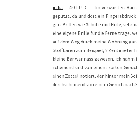
india
: 14.01 UTC — Im ver­wais­ten Haus m
geputzt, da und dort ein Fin­ger­ab­druck. 
gen. Bril­len wie Schu­he und Hüte, sehr 
eine eige­ne Bril­le für die Fer­ne tra­ge,
auf dem Weg durch mei­ne Woh­nung ganz and
Stoff­bä­ren zum Bei­spiel, 8 Zen­ti­me­ter
klei­ne Bär war nass gewe­sen, ich nahm i
schei­nend und von einem zar­ten Geruch
einen Zet­tel notiert, der hin­ter mein So
durch­schei­nend von einem Geruch nach 