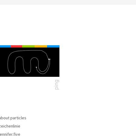
about particles
zeichenlinie
jennifer.five