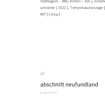
Hüft­ku­geln – 886, Bril­len – 356 ], Schu­
schrän­ke [ 1522 ], Tief­see­tauch­an­zü­ge
687 ] | stop |
///
abschnitt neufundland
6. August 2024