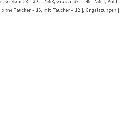
he [ Grö­ßen 28 – 39 : 14553, Grö­ßen 38 — 45 : 455 ], Kühl­
 [ ohne Tau­cher – 15, mit Tau­cher – 12 ], Engels­zun­gen [