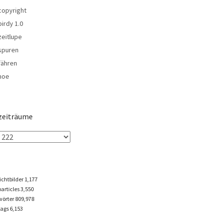
copyright
birdy 1.0
zeitlupe
spuren
fähren
noe
zeiträume
lichtbilder
1,177
particles
3,550
wörter 809,978
tags
6,153