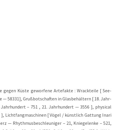
 gegen Küs­te gewor­fe­ne Arte­fak­te : Wrack­tei­le [ See­
e — 58331], Gruß­bot­schaf­ten in Glas­be­häl­tern [ 18. Jahr­
Jahr­hun­dert – 751 , 21. Jahr­hun­dert — 3556 ], phy­si­cal
, Licht­fang­ma­schi­nen [ Vögel / künst­lich Gat­tung Ina­ri
 Herz — Rhyth­mus­be­schleu­ni­ger – 21, Knie­ge­len­ke – 521,