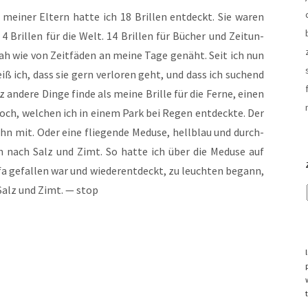
ei­ner Eltern hat­te ich 18 Bril­len ent­deckt. Sie waren
4 Bril­len für die Welt. 14 Bril­len für Bücher und Zei­tun­
nah wie von Zeit­fä­den an mei­ne Tage genäht. Seit ich nun
 weiß ich, dass sie gern ver­lo­ren geht, und dass ich suchend
e­re Din­ge fin­de als mei­ne Bril­le für die Fer­ne, einen
 hoch, wel­chen ich in einem Park bei Regen ent­deck­te. Der
hn mit. Oder eine flie­gen­de Medu­se, hell­blau und durch­
 nach Salz und Zimt. So hat­te ich über die Medu­se auf
fa gefal­len war und wie­der­ent­deckt, zu leuch­ten begann,
Salz und Zimt. — stop