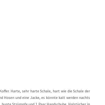
­fer. Har­te, sehr har­te Scha­le, hart wie die Scha­le der
und Hosen und eine Jacke, es könn­te kalt wer­den nachts
he, bun­te Strümp­fe und 1 Paar Hand­schu­he, Hals­tü­cher in