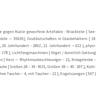
 gegen Küs­te gewor­fe­ne Arte­fak­te : Wrack­tei­le [ See­
i­le — 55635], Gruß­bot­schaf­ten in Glas­be­häl­tern [ 18.
 20. Jahr­hun­dert – 2802 , 21. Jahr­hun­dert — 622 ], phy­si­
178 ], Licht­fang­ma­schi­nen [ Vögel / künst­lich Gat­tung
­sen [ Herz — Rhyth­mus­be­schleu­ni­ger – 22, Knie­ge­len­ke –
chu­he [ Grö­ßen 28 – 39 : 4531, Grö­ßen 38 — 45 : 307 ], Kühl­
 ohne Tau­cher – 4, mit Tau­cher – 22 ], Engels­zun­gen [ 507 ]