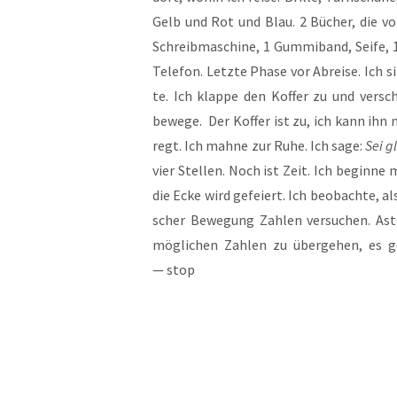
Gelb und Rot und Blau. 2 Bücher, die von 
Schreib­ma­schi­ne, 1 Gum­mi­band, Sei­fe, 
Tele­fon. Letz­te Pha­se vor Abrei­se. Ich 
te. Ich klap­pe den Kof­fer zu und ver­s
bewe­ge. Der Kof­fer ist zu, ich kann ihn 
regt. Ich mah­ne zur Ruhe. Ich sage:
Sei gl
vier Stel­len. Noch ist Zeit. Ich begin­ne
die Ecke wird gefei­ert. Ich beob­ach­te, al
scher Bewe­gung Zah­len ver­su­chen. Ast
mög­li­chen Zah­len zu über­ge­hen, es g
— stop