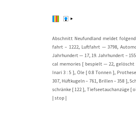
Abschnitt Neu­fund­land mel­det fol­gen­de
fahrt – 1222, Luft­fahrt — 3798, Auto­mo­b
Jahr­hun­dert — 17, 19. Jahr­hun­dert – 155,
cal memo­ries [ bespielt — 22, gelöscht : 
Ina­ri 3 : 5 ], Öle [ 0.8 Ton­nen ], Pro­the
307, Hüft­ku­geln – 761, Bril­len – 358 ], S
schrän­ke [ 122 ], Tief­see­tauch­an­zü­ge [
| stop |