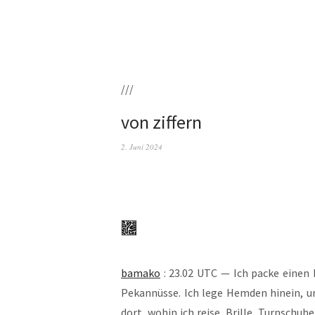
///
von ziffern
2. Juni 2024
bamako
: 23.02 UTC — Ich packe einen Kof
Pekan­nüs­se. Ich lege Hem­den hin­ein, 
dort, wohin ich rei­se. Bril­le, Turn­schu­