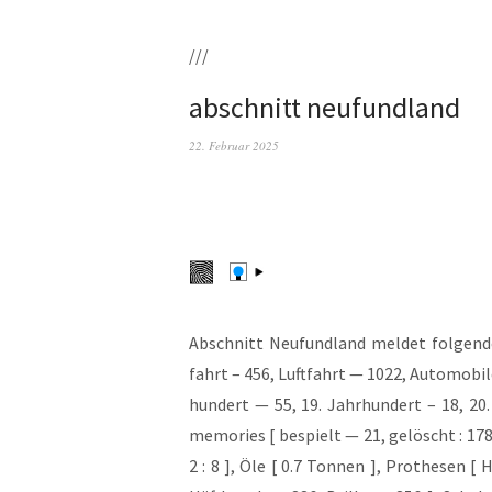
///
abschnitt neufundland
22. Februar 2025
Abschnitt Neu­fund­land mel­det fol­gen­de
fahrt – 456, Luft­fahrt — 1022, Auto­mo­bi­l
hun­dert — 55, 19. Jahr­hun­dert – 18, 20. 
memo­ries [ bespielt — 21, gelöscht : 178 ]
2 : 8 ], Öle [ 0.7 Ton­nen ], Pro­the­sen [