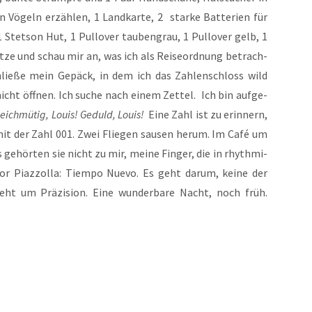
Vögeln erzäh­len, 1 Land­kar­te, 2 star­ke Bat­te­rien für
1 Stet­son Hut, 1 Pull­over tau­ben­grau, 1 Pull­over gelb, 1
sit­ze und schau mir an, was ich als Rei­se­ord­nung betrach­
chlie­ße mein Gepäck, in dem ich das Zah­len­schloss wild
nicht öff­nen. Ich suche nach einem Zet­tel. Ich bin auf­ge­
eich­mü­tig, Lou­is! Geduld, Lou­is!
Eine Zahl ist zu erin­nern,
 mit der Zahl 001. Zwei Flie­gen sau­sen her­um. Im Café um
s gehör­ten sie nicht zu mir, mei­ne Fin­ger, die in rhyth­mi­
or Piaz­zolla: Tiem­po Nue­vo. Es geht dar­um, kei­ne der
eht um Prä­zi­si­on. Eine wun­der­ba­re Nacht, noch früh.