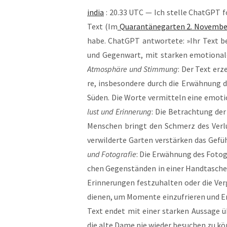
india
: 20.33 UTC — Ich stel­le ChatGPT fol
Text (Im
Qua­ran­tä­ne­gar­ten 2. Novem­b
habe. ChatGPT ant­wor­te­te: »Ihr Text be
und Gegen­wart, mit star­ken emo­tio­na­le
Atmo­sphä­re und Stim­mung
: Der Text erz
re, ins­be­son­de­re durch die Erwäh­nung 
Süden. Die Wor­te ver­mit­teln eine emo­tio
lust und Erin­ne­rung
: Die Betrach­tung der 
Men­schen bringt den Schmerz des Ver­lus
ver­wil­der­te Gar­ten ver­stär­ken das Gef
und Foto­gra­fie
: Die Erwäh­nung des Foto­g
chen Gegen­stän­den in einer Hand­ta­sche v
Erin­ne­run­gen fest­zu­hal­ten oder die Ver
die­nen, um Momen­te ein­zu­frie­ren und E
Text endet mit einer star­ken Aus­sa­ge 
die alte Dame nie wie­der besu­chen zu kön