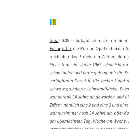
lima
: 0.05 — Sobald ich mich in mei­ner 
Foto­gra­fie
, die Roman Opal­ka bei der Ar
mich über das Pro­jekt der Zah­len, dem de
Eines Tages im Jah­re 1965, viel­leicht an
schon lau­fen und hat­te gelernt, mir die S
ver­füg­ba­ren Pin­sel in die rech­te Hand
schwarz grun­dier­te Lein­wand­flä­che. Bevor e
war gera­de 34 Jah­re alt gewor­den, und als e
Zif­fern, näm­lich eine 2 und eine 3 und eine 
war nun immer noch 34 Jah­re alt, aber doc
am über­nächs­ten Tag, Woche um Woche, Jah