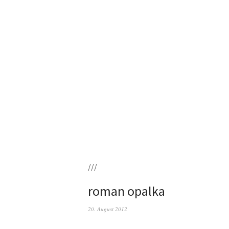
///
roman opalka
20. August 2012