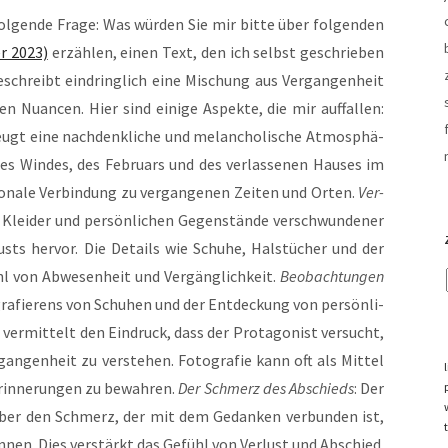
­gen­de Fra­ge: Was wür­den Sie mir bit­te über fol­gen­den
er 2023)
erzäh­len, einen Text, den ich selbst geschrie­ben
schreibt ein­dring­lich eine Mischung aus Ver­gan­gen­heit
n Nuan­cen. Hier sind eini­ge Aspek­te, die mir auf­fal­len:
eugt eine nach­denk­li­che und melan­cho­li­sche Atmo­sphä­
des Win­des, des Febru­ars und des ver­las­se­nen Hau­ses im
­na­le Ver­bin­dung zu ver­gan­ge­nen Zei­ten und Orten.
Ver­
Klei­der und per­sön­li­chen Gegen­stän­de ver­schwun­de­ner
ts her­vor. Die Details wie Schu­he, Hals­tü­cher und der
ühl von Abwe­sen­heit und Ver­gäng­lich­keit.
Beob­ach­tun­gen
ra­fie­rens von Schu­hen und der Ent­de­ckung von per­sön­li­
er­mit­telt den Ein­druck, dass der Prot­ago­nist ver­sucht,
­gan­gen­heit zu ver­ste­hen. Foto­gra­fie kann oft als Mit­tel
rin­ne­run­gen zu bewah­ren.
Der Schmerz des Abschieds
: Der
über den Schmerz, der mit dem Gedan­ken ver­bun­den ist,
­nen. Dies ver­stärkt das Gefühl von Ver­lust und Abschied.