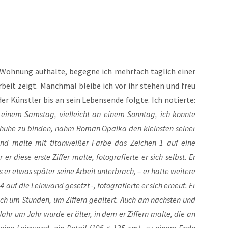
Woh­nung auf­hal­te, begeg­ne ich mehr­fach täg­lich einer
beit zeigt. Manch­mal blei­be ich vor ihr ste­hen und freu
r Künst­ler bis an sein Lebens­en­de folg­te. Ich notier­te:
 einem Sams­tag, viel­leicht an einem Sonn­tag, ich konn­te
chu­he zu bin­den, nahm Roman Opal­ka den kleins­ten sei­ner
 und mal­te mit titan­wei­ßer Far­be das Zei­chen 1 auf eine
r die­se ers­te Zif­fer mal­te, foto­gra­fier­te er sich selbst. Er
r etwas spä­ter sei­ne Arbeit unter­brach, – er hat­te wei­te­re
4 auf die Lein­wand gesetzt -, foto­gra­fier­te er sich erneut. Er
h um Stun­den, um Zif­fern geal­tert. Auch am nächs­ten und
r um Jahr wur­de er älter, in dem er Zif­fern mal­te, die an