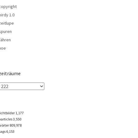
copyright
birdy 1.0
zeitlupe
spuren
fähren
noe
zeiträume
lichtbilder
1,177
particles
3,550
wörter 809,978
tags
6,153