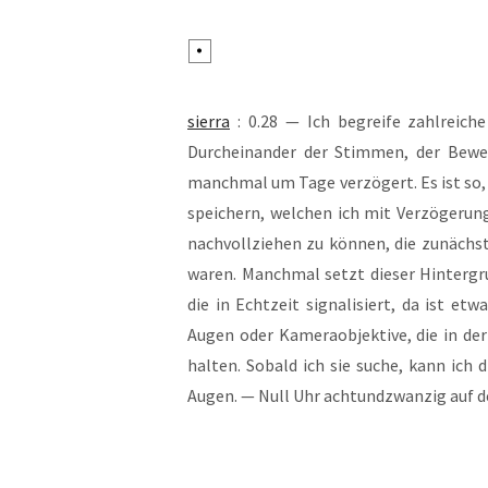
sier­ra
: 0.28 — Ich begrei­fe zahl­rei­che
Durch­ein­an­der der Stim­men, der Bewe
manch­mal um Tage ver­zö­gert. Es ist so, 
spei­chern, wel­chen ich mit Ver­zö­ge­r
nach­voll­zie­hen zu kön­nen, die zunäch
waren. Manch­mal setzt die­ser Hin­ter­gr
die in Echt­zeit signa­li­siert, da ist et
Augen oder Kame­ra­ob­jek­ti­ve, die in d
hal­ten. Sobald ich sie suche, kann ich di
Augen. — Null Uhr acht­und­zwan­zig auf d