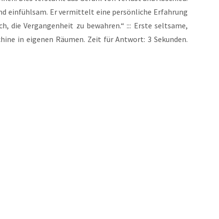
d ein­fühl­sam. Er ver­mit­telt eine per­sön­li­che Erfah­rung
, die Ver­gan­gen­heit zu bewah­ren.“ ::: Ers­te selt­sa­me,
i­ne in eige­nen Räu­men. Zeit für Ant­wort: 3 Sekun­den.