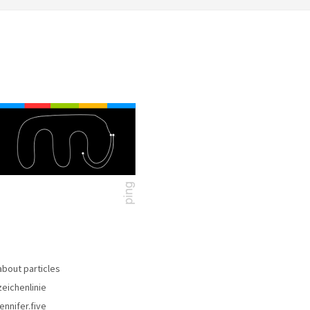
about particles
zeichenlinie
jennifer.five