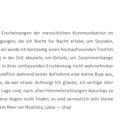
 Erschei­nun­gen der mensch­li­chen Kom­mu­ni­ka­ti­on im
­gun­gen, die ich Nacht für Nacht erle­be, um Stun­den,
als wür­de ich bestän­dig einen hoch­auf­lö­sen­den Ton­film
ung in der Zeit abspie­le, um Details, um Zusam­men­hän­ge
st in ihrer umfas­sen­den Erschei­nung nicht wahr­nehm­bar
und­film wäh­rend sei­ner Auf­nah­me eine klei­ne Boje aus,
was, da war etwas: Ach­tung! Ich glau­be, ich ver­fü­ge über
er Lage sind, nach allen Him­mels­rich­tun­gen Aus­schau zu
e­se Augen nicht fin­den, es sind ver­mut­lich sehr klei­ne
em Meer vor Msal­la­ta, Lybia. — stop