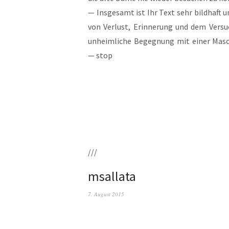
— Ins­ge­samt ist Ihr Text sehr bild­haft un
von Ver­lust, Erin­ne­rung und dem Ver­such
unheim­li­che Begeg­nung mit einer Masch
— stop
///
msallata
7. August 2015