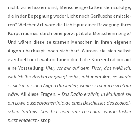
nicht zu erfas­sen sind, Men­schen­ge­stal­ten dem­zu­fol­ge,
die in der Begeg­nung weder Licht noch Geräu­sche emit­tie­
ren? Wel­cher Art wäre die Licht­spur einer Bewe­gung ihres
Kör­per­rau­mes durch eine per­zep­ti­be­le Men­schen­men­ge?
Und wären die­se selt­sa­men Men­schen in ihren eige­nen
Augen über­haupt noch sicht­bar? Wür­den sie sich selbst
even­tu­ell noch wahr­neh­men durch die Kon­zen­tra­ti­on auf
eine Vor­stel­lung:
Hier, vor mir auf dem Tisch, das weiß ich,
weil ich ihn dort­hin abge­legt habe, ruht mein Arm, so wür­de
er sich in mei­nen Augen dar­stel­len, wenn er für mich sicht­bar
wäre.
All die­se Fra­gen. –
Das Radio erzählt, in Mariu­pol sei
ein Löwe aus­ge­bro­chen infol­ge eines Beschus­ses des zoo­lo­gi­
schen Gar­tens. Das Tier oder sein Leich­nam wur­de bis­her
nicht ent­deckt.
- stop