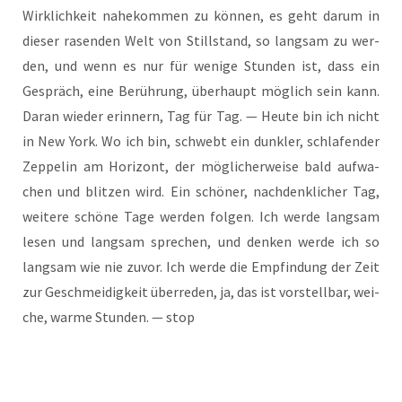
Wirk­lich­keit nahe­kom­men zu kön­nen, es geht dar­um in
die­ser rasen­den Welt von Still­stand, so lang­sam zu wer­
den, und wenn es nur für weni­ge Stun­den ist, dass ein
Gespräch, eine Berüh­rung, über­haupt mög­lich sein kann.
Dar­an wie­der erin­nern, Tag für Tag. — Heu­te bin ich nicht
in New York. Wo ich bin, schwebt ein dunk­ler, schla­fen­der
Zep­pe­lin am Hori­zont, der mög­li­cher­wei­se bald auf­wa­
chen und blit­zen wird. Ein schö­ner, nach­denk­li­cher Tag,
wei­te­re schö­ne Tage wer­den fol­gen. Ich wer­de lang­sam
lesen und lang­sam spre­chen, und den­ken wer­de ich so
lang­sam wie nie zuvor. Ich wer­de die Emp­fin­dung der Zeit
zur Geschmei­dig­keit über­re­den, ja, das ist vor­stell­bar, wei­
che, war­me Stun­den. — stop