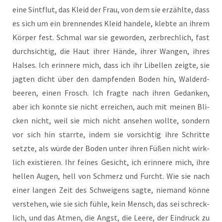
eine Sint­flut, das Kleid der Frau, von dem sie erzähl­te, dass
es sich um ein bren­nen­des Kleid han­de­le, kleb­te an ihrem
Kör­per fest. Schmal war sie gewor­den, zer­brech­lich, fast
durch­sich­tig, die Haut ihrer Hän­de, ihrer Wan­gen, ihres
Hal­ses. Ich erin­ne­re mich, dass ich ihr Libel­len zeig­te, sie
jag­ten dicht über den damp­fen­den Boden hin, Wald­erd­
bee­ren, einen Frosch. Ich frag­te nach ihren Gedan­ken,
aber ich konn­te sie nicht errei­chen, auch mit mei­nen Bli­
cken nicht, weil sie mich nicht anse­hen woll­te, son­dern
vor sich hin starr­te, indem sie vor­sich­tig ihre Schrit­te
setz­te, als wür­de der Boden unter ihren Füßen nicht wirk­
lich exis­tie­ren. Ihr fei­nes Gesicht, ich erin­ne­re mich, ihre
hel­len Augen, hell von Schmerz und Furcht. Wie sie nach
einer lan­gen Zeit des Schwei­gens sag­te, nie­mand kön­ne
ver­ste­hen, wie sie sich füh­le, kein Mensch, das sei schreck­
lich, und das Atmen, die Angst, die Lee­re, der Ein­druck zu