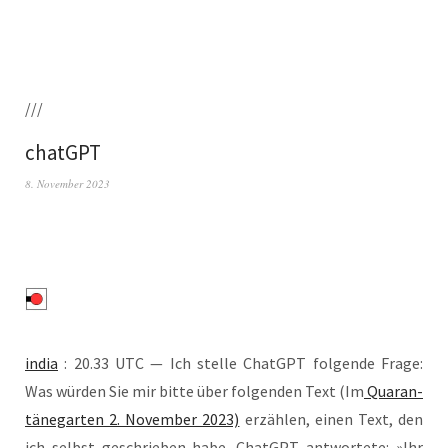
///
chatGPT
8. November 2023
india
: 20.33 UTC — Ich stel­le ChatGPT fol­gen­de Fra­ge:
Was wür­den Sie mir bit­te über fol­gen­den Text (Im
Qua­ran­
tä­ne­gar­ten 2. Novem­ber 2023)
erzäh­len, einen Text, den
ich selbst geschrie­ben habe. ChatGPT ant­wor­te­te: »Ihr