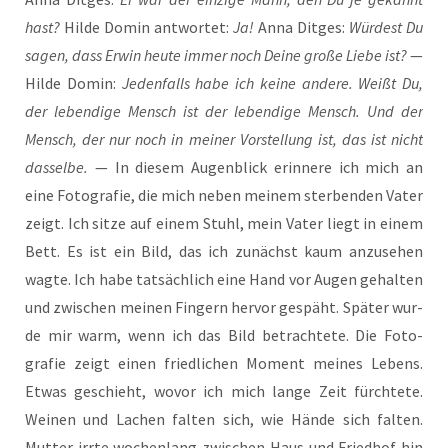
hast?
Hil­de Domin ant­wor­tet:
Ja!
Anna Dit­ges:
Wür­dest Du
sagen, dass Erwin heu­te immer noch Dei­ne gro­ße Lie­be ist?
—
Hil­de Domin:
Jeden­falls habe ich kei­ne ande­re. Weißt Du,
der leben­di­ge Mensch ist der leben­di­ge Mensch. Und der
Mensch, der nur noch in mei­ner Vor­stel­lung ist, das ist nicht
das­sel­be.
— In die­sem Augen­blick erin­ne­re ich mich an
eine Foto­grafie, die mich neben mei­nem ster­benden Vater
zeigt. Ich sit­ze auf einem Stuhl, mein Vater liegt in einem
Bett. Es ist ein Bild, das ich zunächst kaum anzu­sehen
wag­te. Ich habe tatsäch­lich eine Hand vor Augen gehal­ten
und zwi­schen mei­nen Fin­gern her­vor gespäht. Spä­ter wur­
de mir warm, wenn ich das Bild betrach­te­te. Die Foto­
grafie zeigt einen fried­li­chen Moment mei­nes Lebens.
Etwas geschieht, wovor ich mich lan­ge Zeit fürch­te­te.
Wei­nen und Lachen fal­ten sich, wie Hän­de sich fal­ten.
Mut­ter irr­te wochen­lang zwi­schen Haus und Fried­hof hin