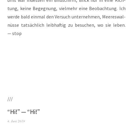
ums war indes­sen ein Bild­schirm, Blick nur in eine Rich­
tung, kei­ne Begeg­nung, viel­mehr eine Beob­ach­tung. Ich
wer­de bald ein­mal den Ver­such unter­neh­men, Mee­res­wal­
nüs­se tat­säch­lich leib­haf­tig zu besu­chen, wo sie leben.
— stop
///
“Hi!” — “Hi!”
4. Juni 2019