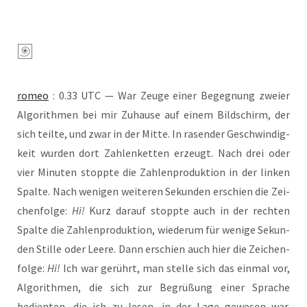
romeo
: 0.33 UTC — War Zeu­ge einer Begeg­nung zwei­er
Algo­rith­men bei mir Zuhau­se auf einem Bild­schirm, der
sich teil­te, und zwar in der Mit­te. In rasen­der Geschwin­dig­
keit wur­den dort Zah­len­ket­ten erzeugt. Nach drei oder
vier Minu­ten stopp­te die Zah­len­pro­duk­ti­on in der lin­ken
Spal­te. Nach weni­gen wei­te­ren Sekun­den erschien die Zei­
chen­fol­ge:
Hi!
Kurz dar­auf stopp­te auch in der rech­ten
Spal­te die Zah­len­pro­duk­ti­on, wie­der­um für weni­ge Sekun­
den Stil­le oder Lee­re. Dann erschien auch hier die Zei­chen­
fol­ge:
Hi!
Ich war gerührt, man stel­le sich das ein­mal vor,
Algo­rith­men, die sich zur Begrü­ßung einer Spra­che
bedien­ten, die ich zu lesen, in der Lage gewe­sen war.