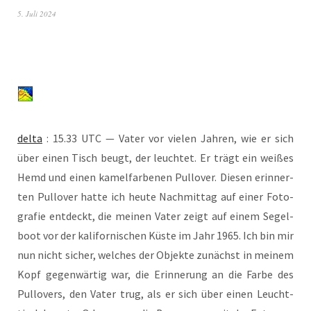
5. Juli 2024
del­ta
: 15.33 UTC — Vater vor vie­len Jah­ren, wie er sich
über einen Tisch beugt, der leuch­tet. Er trägt ein wei­ßes
Hemd und einen kamel­far­be­nen Pull­over. Die­sen erin­ner­
ten Pull­over hat­te ich heu­te Nach­mit­tag auf einer Foto­
gra­fie ent­deckt, die mei­nen Vater zeigt auf einem Segel­
boot vor der kali­for­ni­schen Küs­te im Jahr 1965. Ich bin mir
nun nicht sicher, wel­ches der Objek­te zunächst in mei­nem
Kopf gegen­wär­tig war, die Erin­ne­rung an die Far­be des
Pull­overs, den Vater trug, als er sich über einen Leucht­