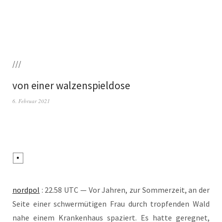
///
von einer walzenspieldose
6. Februar 2021
nord­pol
: 22.58 UTC — Vor Jah­ren, zur Som­mer­zeit, an der
Sei­te einer schwer­mü­ti­gen Frau durch trop­fen­den Wald
nahe einem Kran­ken­haus spa­ziert. Es hat­te gereg­net,