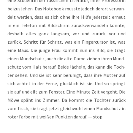
eine Stu­den­tin der rus­si­schen Lite­ra­tur, ihrer Pro­fes­so­rin
bei­zu­ste­hen. Das Note­book muss­te jedoch der­art ver­wan­
delt wer­den, dass es sich ohne ihre Hil­fe jeder­zeit erneut
in ein Tele­fon mit Bild­schirm zurück­ver­wan­deln könn­te,
des­halb alles ganz lang­sam, vor und zurück, vor und
zurück, Schritt für Schritt, was ein Fin­ger­cur­sor ist, was
eine Maus. Die jun­ge Frau kommt nun ins Bild, sie trägt
einen Mund­schutz, auch die alte Dame zie­hen ihren Mund­
schutz vom Hals her­auf. Bei­de lächeln, das kann die Toch­
ter sehen. Und sie ist sehr beru­higt, dass ihre Mut­ter auf
sich ach­tet in der Fer­ne, glück­lich ist sie. Und so springt
sie auf und eilt zum Fens­ter. Eine Minu­te Zeit ver­geht. Die
Möwe späht ins Zim­mer. Da kommt die Toch­ter zurück
zum Tisch, sie trägt jetzt gleich­wohl einen Mund­schutz in
roter Far­be mit wei­ßen Punk­ten dar­auf. — stop