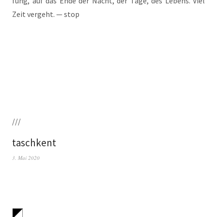
fung, auf das Ende der Nacht, der Tage, des Lebens. Viel
Zeit ver­geht. — stop
///
taschkent
3. Mai 2020