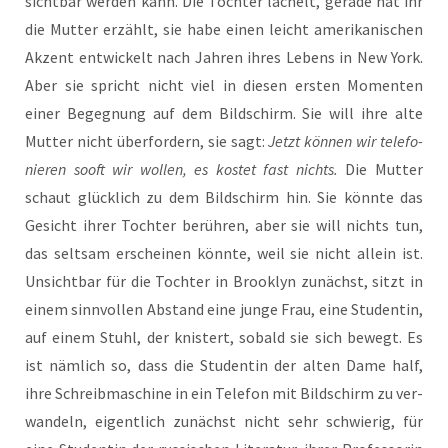
sicht­bar wer­den kann. Die Toch­ter lächelt, gera­de hat ihr
die Mut­ter erzählt, sie habe einen leicht ame­ri­ka­ni­schen
Akzent ent­wi­ckelt nach Jah­ren ihres Lebens in New York.
Aber sie spricht nicht viel in die­sen ers­ten Momen­ten
einer Begeg­nung auf dem Bild­schirm. Sie will ihre alte
Mut­ter nicht über­for­dern, sie sagt:
Jetzt kön­nen wir tele­fo­
nie­ren sooft wir wol­len, es kos­tet fast nichts.
Die Mut­ter
schaut glück­lich zu dem Bild­schirm hin. Sie könn­te das
Gesicht ihrer Toch­ter berüh­ren, aber sie will nichts tun,
das selt­sam erschei­nen könn­te, weil sie nicht allein ist.
Unsicht­bar für die Toch­ter in Brook­lyn zunächst, sitzt in
einem sinn­vol­len Abstand eine jun­ge Frau, eine Stu­den­tin,
auf einem Stuhl, der knis­tert, sobald sie sich bewegt. Es
ist näm­lich so, dass die Stu­den­tin der alten Dame half,
ihre Schreib­ma­schi­ne in ein Tele­fon mit Bild­schirm zu ver­
wan­deln, eigent­lich zunächst nicht sehr schwie­rig, für