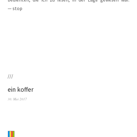
— stop
///
ein koffer
30. Mai 2017