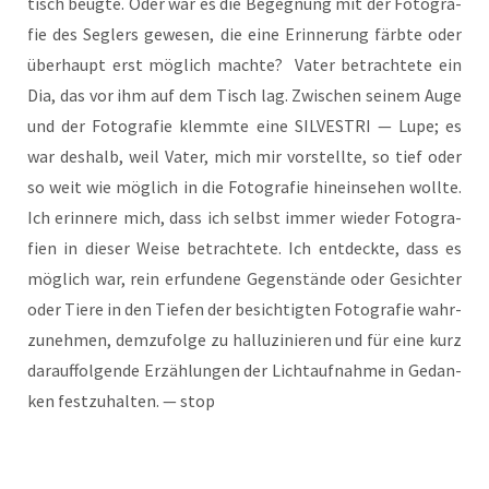
tisch beug­te. Oder war es die Begeg­nung mit der Foto­gra­
fie des Seg­lers gewe­sen, die eine Erin­ne­rung färb­te oder
über­haupt erst mög­lich mach­te? Vater betrach­te­te ein
Dia, das vor ihm auf dem Tisch lag. Zwi­schen sei­nem Auge
und der Foto­gra­fie klemm­te eine SILVESTRI — Lupe; es
war des­halb, weil Vater, mich mir vor­stell­te, so tief oder
so weit wie mög­lich in die Foto­gra­fie hin­ein­se­hen woll­te.
Ich erin­ne­re mich, dass ich selbst immer wie­der Foto­gra­
fien in die­ser Wei­se betrach­te­te. Ich ent­deck­te, dass es
mög­lich war, rein erfun­de­ne Gegen­stän­de oder Gesich­ter
oder Tie­re in den Tie­fen der besich­tig­ten Foto­gra­fie wahr­
zu­neh­men, dem­zu­fol­ge zu hal­lu­zi­nie­ren und für eine kurz
dar­auf­fol­gen­de Erzäh­lun­gen der Licht­auf­nah­me in Gedan­
ken fest­zu­hal­ten. — stop