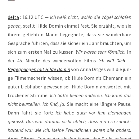
del­ta
: 16.12 UTC —
Ich weiß nicht, wohin die Vögel schla­fen
gehen
, stellt Hil­de Domin ein­mal fest. Sie erzählt, wie sie
ihrem gelieb­ten Mann begeg­ne­te, dass sie wun­der­ba­re
Gesprä­che führ­ten, dass sie sicher ein Jahr brauch­ten, um
sich zum ers­ten Mal zu küs­sen.
Wir waren sehr förm­lich.
In
der 45. Minu­te des wun­der­vol­len Films
Ich will Dich —
Begeg­nun­gen mit Hil­de Domin
von Anna Dit­ges will die jun­
ge Fil­me­ma­che­rin wis­sen, ob Hil­de Domin’s Ehe­mann ein
guter Lieb­ha­ber gewe­sen sei. Hil­de Domin ant­wor­tet mit
tro­cke­ner Stim­me:
Ich hat­te kei­nen ande­ren. Ich kann das
nicht beur­tei­len. Ich find, ja.
Sie macht eine län­ge­re Pau­se.
Dann fährt sie fort:
Ich habe auch vor ihm nie­man­den
geküsst. Das war damals nicht üblich, dass man so zurück­
hal­tend war wie ich. Mei­ne Freun­din­nen waren alle anders.
Anna Dit­ges:
Er war der ein­zi­ge Mann, den Du je gekannt