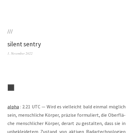
///
silent sentry
1. November 2022
alpha
: 2.21 UTC — Wird es viel­leicht bald ein­mal mög­lich
sein, mensch­li­che Kör­per, prä­zi­se for­mu­liert, die Ober­flä­
che mensch­li­cher Kör­per, der­art zu gestal­ten, dass sie in
unbe­klei­de­tem Zustand von akti­ven Radar­tech­no­lo­gien