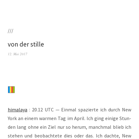
///
von der stille
12. Mai 2017
hima­la­ya
: 20.12 UTC — Ein­mal spa­zier­te ich durch New
York an einem war­men Tag im April. Ich ging eini­ge Stun­
den lang ohne ein Ziel nur so her­um, manch­mal blieb ich
ste­hen und beob­ach­te­te dies oder das. Ich dach­te, New