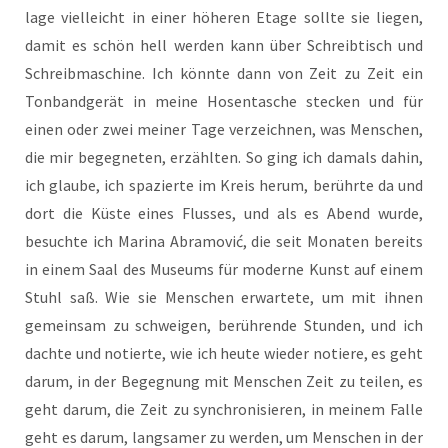
la­ge viel­leicht in einer höhe­ren Eta­ge soll­te sie lie­gen,
damit es schön hell wer­den kann über Schreib­tisch und
Schreib­ma­schine. Ich könn­te dann von Zeit zu Zeit ein
Tonband­gerät in mei­ne Hosen­ta­sche ste­cken und für
einen oder zwei mei­ner Tage ver­zeich­nen, was Men­schen,
die mir begeg­ne­ten, erzähl­ten. So ging ich damals dahin,
ich glau­be, ich spa­zier­te im Kreis her­um, berühr­te da und
dort die Küs­te eines Flus­ses, und als es Abend wur­de,
besuch­te ich Mari­na Abra­mo­vić, die seit Mona­ten bereits
in einem Saal des Muse­ums für moder­ne Kunst auf einem
Stuhl saß. Wie sie Men­schen erwar­te­te, um mit ihnen
gemein­sam zu schwei­gen, berüh­ren­de Stun­den, und ich
dach­te und notier­te, wie ich heu­te wie­der notie­re, es geht
dar­um, in der Begeg­nung mit Men­schen Zeit zu tei­len, es
geht dar­um, die Zeit zu syn­chro­ni­sie­ren, in mei­nem Fal­le
geht es dar­um, lang­sa­mer zu wer­den, um Men­schen in der