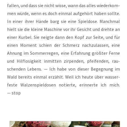
fal­len, und dass sie nicht wis­se, wann das alles wie­der­kom­
men wür­de, wenn es doch ein­mal auf­ge­hört haben soll­te.
In einer ihrer Hän­de barg sie eine Spiel­do­se. Manch­mal
hielt sie die klei­ne Maschi­ne vor ihr Gesicht und dreh­te an
einer Kur­bel. Sie neig­te dann den Kopf zur Sei­te, und für
einen Moment schien der Schmerz nach­zu­las­sen, eine
Ahnung im Som­mer­re­gen, eine Erfah­rung größ­ter Fer­ne
und Hilf­lo­sig­keit inmit­ten zir­pen­den, pfei­fen­den, rau­
schen­den Lebens. — Ich habe von die­ser Begeg­nung im
Wald bereits ein­mal erzählt. Weil ich heu­te über was­ser­
fes­te Wal­zen­spiel­do­sen notier­te, erin­ner­te ich mich.
— stop