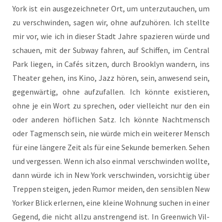
York ist ein ausge­zeich­neter Ort, um unter­zu­tau­chen, um
zu ver­schwin­den, sagen wir, ohne aufzu­hören. Ich stell­te
mir vor, wie ich in die­ser Stadt Jah­re spa­zie­ren wür­de und
schau­en, mit der Sub­way fah­ren, auf Schif­fen, im Cen­tral
Park lie­gen, in Cafés sit­zen, durch Brook­lyn wan­dern, ins
Thea­ter gehen, ins Kino, Jazz hören, sein, anwe­send sein,
gegen­wärtig, ohne aufzu­fallen. Ich könn­te exis­tieren,
ohne je ein Wort zu spre­chen, oder viel­leicht nur den ein
oder ande­ren höfli­chen Satz. Ich könn­te Nacht­mensch
oder Tag­mensch sein, nie wür­de mich ein wei­te­rer Mensch
für eine län­ge­re Zeit als für eine Sekun­de bemer­ken. Sehen
und ver­ges­sen. Wenn ich also ein­mal ver­schwin­den woll­te,
dann wür­de ich in New York ver­schwin­den, vor­sich­tig über
Trep­pen stei­gen, jeden Rumor mei­den, den sensi­blen New
Yor­ker Blick erler­nen, eine klei­ne Woh­nung suchen in einer
Gegend, die nicht all­zu anstren­gend ist. In Green­wich Vil­