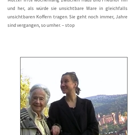
und her, als wür­de sie unsicht­bare Ware in gleich­falls
unsicht­baren Kof­fern tra­gen. Sie geht noch immer, Jah­re
sind ver­gan­gen, so umher. – stop