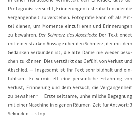
Prot­ago­nist ver­sucht, Erin­ne­run­gen fest­zu­hal­ten oder die
Ver­gan­gen­heit zu ver­ste­hen. Foto­gra­fie kann oft als Mit­
tel die­nen, um Momen­te ein­zu­frie­ren und Erin­ne­run­gen
zu bewah­ren.
Der Schmerz des Abschieds
: Der Text endet
mit einer star­ken Aus­sa­ge über den Schmerz, der mit dem
Gedan­ken ver­bun­den ist, die alte Dame nie wie­der besu­
chen zu kön­nen. Dies ver­stärkt das Gefühl von Ver­lust und
Abschied. — Ins­ge­samt ist Ihr Text sehr bild­haft und ein­
fühl­sam. Er ver­mit­telt eine per­sön­li­che Erfah­rung von
Ver­lust, Erin­ne­rung und dem Ver­such, die Ver­gan­gen­heit
zu bewah­ren.“ ::: Ers­te selt­sa­me, unheim­li­che Begeg­nung
mit einer Maschi­ne in eige­nen Räu­men. Zeit für Ant­wort: 3
Sekun­den. — stop