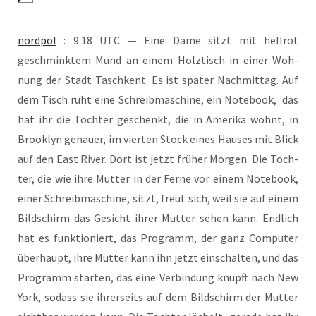
nord­pol
: 9.18 UTC — Eine Dame sitzt mit hell­rot
geschmink­tem Mund an einem Holz­tisch in einer Woh­
nung der Stadt Tasch­kent. Es ist spä­ter Nach­mit­tag. Auf
dem Tisch ruht eine Schreib­ma­schi­ne, ein Note­book, das
hat ihr die Toch­ter geschenkt, die in Ame­ri­ka wohnt, in
Brook­lyn genau­er, im vier­ten Stock eines Hau­ses mit Blick
auf den East River. Dort ist jetzt frü­her Mor­gen. Die Toch­
ter, die wie ihre Mut­ter in der Fer­ne vor einem Note­book,
einer Schreib­ma­schi­ne, sitzt, freut sich, weil sie auf einem
Bild­schirm das Gesicht ihrer Mut­ter sehen kann. End­lich
hat es funk­tio­niert, das Pro­gramm, der ganz Com­pu­ter
über­haupt, ihre Mut­ter kann ihn jetzt ein­schal­ten, und das
Pro­gramm star­ten, das eine Ver­bin­dung knüpft nach New
York, sodass sie ihrer­seits auf dem Bild­schirm der Mut­ter