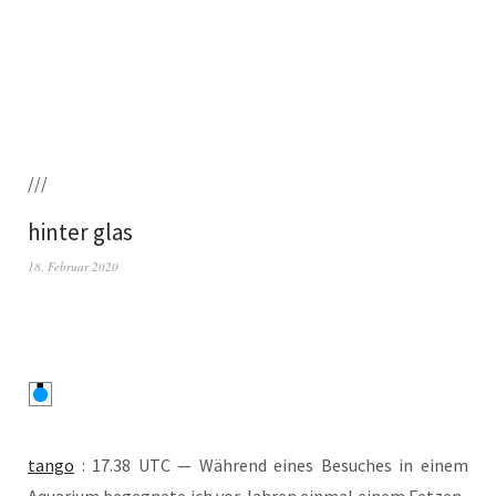
///
hinter glas
18. Februar 2020
tan­go
: 17.38 UTC — Wäh­rend eines Besu­ches in einem