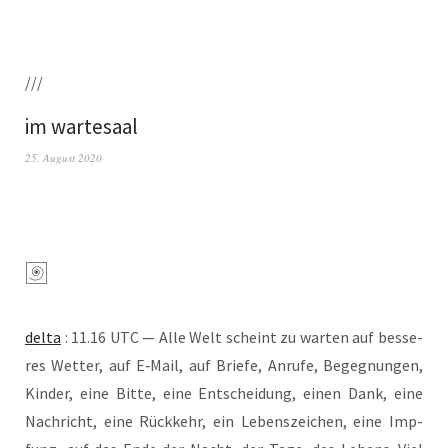
///
im wartesaal
25. August 2020
del­ta
: 11.16 UTC — Alle Welt scheint zu war­ten auf bes­se­
res Wet­ter, auf E‑Mail, auf Brie­fe, Anru­fe, Begeg­nun­gen,
Kin­der, eine Bit­te, eine Ent­schei­dung, einen Dank, eine
Nach­richt, eine Rück­kehr, ein Lebens­zei­chen, eine Imp­