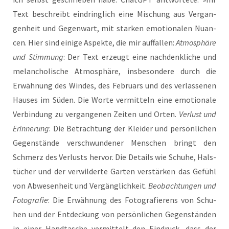
Text beschreibt ein­dring­lich eine Mischung aus Ver­gan­
gen­heit und Gegen­wart, mit star­ken emo­tio­na­len Nuan­
cen. Hier sind eini­ge Aspek­te, die mir auf­fal­len:
Atmo­sphä­re
und Stim­mung
: Der Text erzeugt eine nach­denk­li­che und
melan­cho­li­sche Atmo­sphä­re, ins­be­son­de­re durch die
Erwäh­nung des Win­des, des Febru­ars und des ver­las­se­nen
Hau­ses im Süden. Die Wor­te ver­mit­teln eine emo­tio­na­le
Ver­bin­dung zu ver­gan­ge­nen Zei­ten und Orten.
Ver­lust und
Erin­ne­rung
: Die Betrach­tung der Klei­der und per­sön­li­chen
Gegen­stän­de ver­schwun­de­ner Men­schen bringt den
Schmerz des Ver­lusts her­vor. Die Details wie Schu­he, Hals­
tü­cher und der ver­wil­der­te Gar­ten ver­stär­ken das Gefühl
von Abwe­sen­heit und Ver­gäng­lich­keit.
Beob­ach­tun­gen und
Foto­gra­fie
: Die Erwäh­nung des Foto­gra­fie­rens von Schu­
hen und der Ent­de­ckung von per­sön­li­chen Gegen­stän­den
in einer Hand­ta­sche ver­mit­telt den Ein­druck, dass der