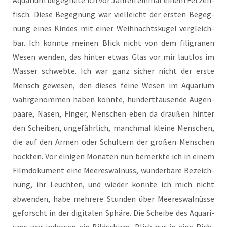
Aqua­ri­um begeg­ne­te ich vor Jah­ren ein­mal einem Fet­zen­
fisch. Die­se Begeg­nung war viel­leicht der ers­ten Begeg­
nung eines Kin­des mit einer Weih­nachts­ku­gel ver­gleich­
bar. Ich konn­te mei­nen Blick nicht von dem fili­gra­nen
Wesen wen­den, das hin­ter etwas Glas vor mir laut­los im
Was­ser schweb­te. Ich war ganz sicher nicht der ers­te
Mensch gewe­sen, den die­ses fei­ne Wesen im Aqua­ri­um
wahr­ge­nom­men haben könn­te, hun­dert­tau­sen­de Augen­
paa­re, Nasen, Fin­ger, Men­schen eben da drau­ßen hin­ter
den Schei­ben, unge­fähr­lich, manch­mal klei­ne Men­schen,
die auf den Armen oder Schul­tern der gro­ßen Men­schen
hock­ten. Vor eini­gen Mona­ten nun bemerk­te ich in einem
Film­do­ku­ment eine Mee­res­wal­nuss, wun­der­ba­re Bezeich­
nung, ihr Leuch­ten, und wie­der konn­te ich mich nicht
abwen­den, habe meh­re­re Stun­den über Mee­res­wal­nüs­se
geforscht in der digi­ta­len Sphä­re. Die Schei­be des Aqua­ri­