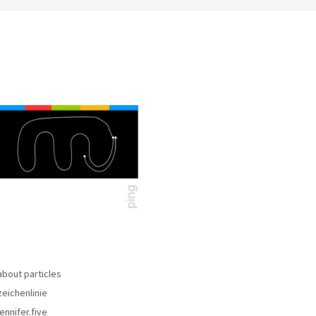
about particles
zeichenlinie
jennifer.five