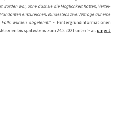
t wor­den war, ohne dass sie die Mög­lich­keit hat­ten, Ver­tei­
an­dan­ten ein­zu­rei­chen. Min­des­tens zwei Anträ­ge auf eine
es Falls wur­den abge­lehnt.“
- Hin­ter­grund­in­for­ma­tio­nen
 Aktio­nen bis spä­tes­tens zum 24.2.2021 unter > ai :
urgent