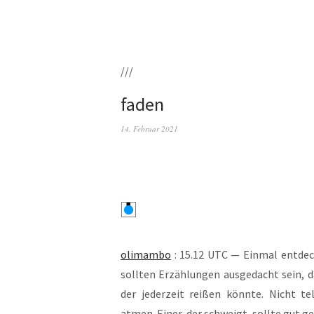
///
faden
14. Februar 2021
oli­mam­bo
: 15.12 UTC — Ein­mal ent­deck­
soll­ten Erzäh­lun­gen aus­ge­dacht sein,
der jeder­zeit rei­ßen könn­te. Nicht te
atmen. Einer, der schweigt, soll­te gut g