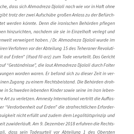
­che, dass sich Ahm­adre­za Dja­la­li nach wie vor in Haft ohne
 gibt trotz der zwei Auf­schü­be gro­ßen Anlass zu der Befürch­
h­tet wer­den könn­te. Denn die ira­ni­schen Behör­den pfle­gen
in­zu­rich­ten, nach­dem sie sie in Ein­zel­haft ver­legt und
­welt ver­wei­gert haben. / Dr. Ahm­adre­za Dja­la­li wur­de im
en Ver­fah­ren vor der Abtei­lung 15 des Tehe­ra­ner Revo­lu­ti­
it auf Erden” (ifsad fil-arz) zum Tode ver­ur­teilt. Das Gericht
auf “Geständ­nis­se”, die laut Ahm­adre­za Dja­la­li durch Fol­ter
wun­gen wor­den waren. Er befand sich zu die­ser Zeit in ver­
e kei­nen Zugang zu einem Rechts­bei­stand. Die Behör­den droh­
i­ne in Schwe­den leben­den Kin­der sowie sei­ne im Iran leben­
Art zu ver­let­zen. Amnes­ty Inter­na­tio­nal ver­tritt die Auf­fas­
r “Ver­dor­ben­heit auf Erden” die straf­recht­li­chen Erfor­der­
au­ig­keit nicht erfüllt und zudem dem Lega­li­täts­prin­zip und
heit zuwi­der­läuft. Am 9. Dezem­ber 2018 erfuh­ren die Rechts­
a­li, dass sein Todes­ur­teil vor Abtei­lung 1 des Obers­ten