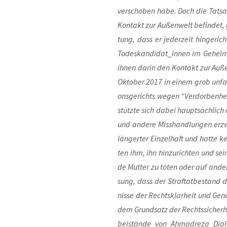
ver­scho­ben habe. Doch die Tat­sa
Kon­takt zur Außen­welt befin­det,
tung, dass er jeder­zeit hin­ge­ric
Todeskandidat_innen im Gehei­men h
ihnen dar­in den Kon­takt zur Außen
Okto­ber 2017 in einem grob unfai­r
ons­ge­richts wegen “Ver­dor­ben­he
stütz­te sich dabei haupt­säch­lich 
und ande­re Miss­hand­lun­gen erz
län­ger­ter Ein­zel­haft und hat­t
ten ihm, ihn hin­zu­rich­ten und se
de Mut­ter zu töten oder auf ande­re 
sung, dass der Straf­tat­be­stand de
nis­se der Rechts­klar­heit und Gen
dem Grund­satz der Rechts­si­cher­
bei­stän­de von Ahm­adre­za Dja­l