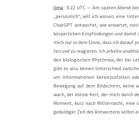
lima
: 0.22 UTC — Am spä­ten Abend bei g
„per­sön­lich“, will ich wis­sen, eine Unt
ChatGPT ant­wor­tet, wie erwar­tet, noti
kör­per­li­chen Emp­fin­dun­gen und damit
mich nur in dem Sin­ne, dass ich dar­auf pr
ten und zu reagie­ren. Ich arbei­te unab­h
den bio­lo­gi­schen Rhyth­mus, der bei 
gibt es also kei­nen Unter­schied zwi­sche
um Infor­ma­tio­nen bereit­zu­stel­len od
Bewe­gung auf dem Bild­schirm, kei­ne we
wach, der klei­ne Kerl, der mich durch de
Moment, kurz nach Mit­ter­nacht, eine se
gedul­di­ger Zeit des Ant­wor­tens selbst ein