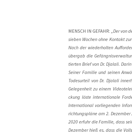
MENSCH IN GEFAHR:
„Der von der
sie­ben Wochen ohne Kon­takt zur 
Nach der wie­der­hol­ten Auf­for­d
über­gab die Gefäng­nis­ver­wal­
tier­ten Brief von Dr. Dja­la­li. Dar­
Sei­ner Fami­lie und sei­nen An
Todes­ur­teil von Dr. Dja­la­li inn
Gele­gen­heit zu einem Video­te­le­f
ckung lös­te inter­na­tio­na­le For
Inter­na­tio­nal vor­lie­gen­den Inf
rich­tungs­plä­ne am 2. Dezem­be
2020 erfuhr die Fami­lie, dass se
Dezem­ber hieß es, dass die Voll­