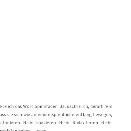
te ich das Wort Spinn­fa­den. Ja, dach­te ich, der­art fein
 dass sie sich wie an einem Spinn­fa­den ent­lang bewe­gen,
le­fo­nie­ren. Nicht spa­zie­ren. Nicht Radio hören. Nicht
eschla­fen haben. — stop