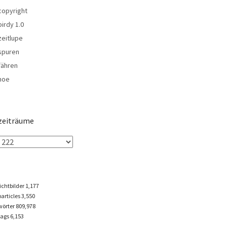
copyright
birdy 1.0
zeitlupe
spuren
fähren
noe
zeiträume
lichtbilder
1,177
particles
3,550
wörter 809,978
tags
6,153