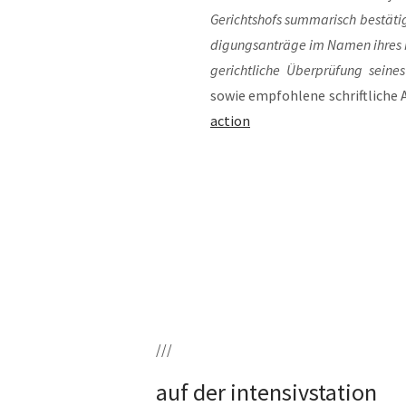
Gerichts­hofs sum­ma­risch bestä­tig
di­gungs­an­trä­ge im Namen ihres M
gericht­li­che Über­prü­fung sei­n
sowie emp­foh­le­ne schrift­li­che
action
///
auf der intensivstation