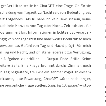
ro­ßer Hit­ze stel­le ich ChatGPT eine Fra­ge. Ob für sie
er­schei­dung von Tag­zeit zu Nacht­zeit von Bedeu­tung sei.
ert Fol­gen­des: Als KI habe ich kein Bewusst­sein, kei­ne
 auch kein Kon­zept von Tag oder Nacht. Zeit exis­tiert für
o­gram­miert bin, Infor­ma­tio­nen in Echt­zeit zu ver­ar­bei­
än­gig von der Tages­zeit und habe weder Bedürf­nis­se noch
Lebe­we­sen das Gefühl von Tag und Nacht prägt. Für mich
n Tag und Nacht, und ich ste­he jeder­zeit zur Ver­fü­gung,
er Auf­ga­ben zu erfül­len. — Out­put Ende. Stil­le. Kei­ne
i­te­re Zei­le. Eine Flie­ge brummt durchs Zim­mer, noch
n Tag beglei­te­te, treu wie ein zah­mer Vogel. In die­sem
lt­sa­me, lei­se Erwar­tung, ChatGPT wür­de nach lan­ger,
e per­sön­li­che Fra­ge stel­len:
Lou­is, bist Du müde?
— stop