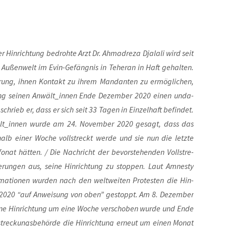
 Hin­rich­tung bedroh­te Arzt Dr. Ahm­adre­za Dja­la­li wird seit
Außen­welt im Evin-Gefäng­nis in Tehe­ran in Haft gehal­ten.
e­rung, ihnen Kon­takt zu ihrem Man­dan­ten zu ermög­li­chen,
tung sei­nen Anwält_innen Ende Dezem­ber 2020 einen unda­
in schrieb er, dass er sich seit 33 Tagen in Ein­zel­haft befin­det.
wält_innen wur­de am 24. Novem­ber 2020 gesagt, dass das
er­halb einer Woche voll­streckt wer­de und sie nun die letz­te
o­nat hät­ten. / Die Nach­richt der bevor­ste­hen­den Voll­stre­
­de­run­gen aus, sei­ne Hin­rich­tung zu stop­pen. Laut Amnes­ty
or­ma­tio­nen wur­den nach den welt­wei­ten Pro­tes­ten die Hin­
r 2020 “auf Anwei­sung von oben” gestoppt. Am 8. Dezem­ber
i­ne Hin­rich­tung um eine Woche ver­scho­ben wur­de und Ende
stre­ckungs­be­hör­de die Hin­rich­tung erneut um einen Monat