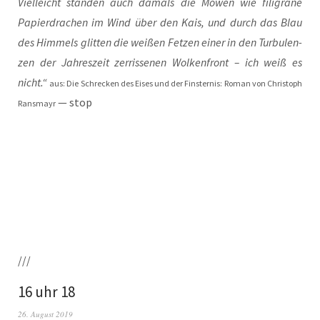
Viel­leicht stan­den auch damals die Möwen wie fili­gra­ne
Papier­dra­chen im Wind über den Kais, und durch das Blau
des Him­mels glit­ten die wei­ßen Fet­zen einer in den Tur­bu­len­
zen der Jah­res­zeit zer­ris­se­nen Wol­ken­front – ich weiß es
nicht.“
aus: Die Schre­cken des Eises und der Fins­ter­nis: Roman von Chris­toph
— stop
Rans­mayr
///
16 uhr 18
26. August 2019