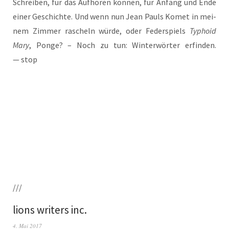
Schrei­ben, für das Auf­hö­ren kön­nen, für Anfang und Ende
ein­er Geschich­te. Und wenn nun Jean Pauls Komet in mei­
nem Zim­mer rascheln wür­de, oder Feder­spiels
Typho­id
Mary
, Pon­ge? – Noch zu tun: Win­ter­wör­ter erfind­en.
— stop
///
lions writers inc.
4. Mai 2017