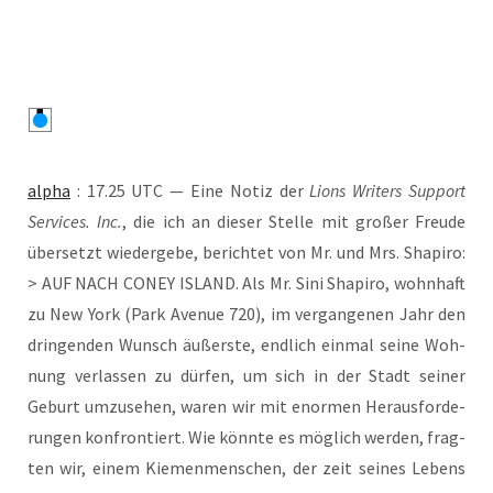
alpha
: 17.25 UTC — Eine Notiz der
Lions Wri­ters Sup­port
Ser­vices. Inc.
, die ich an die­ser Stel­le mit gro­ßer Freu­de
über­setzt wie­der­ge­be, berich­tet von Mr. und Mrs. Sha­pi­ro:
> AUF NACH CONEY ISLAND. Als Mr. Sini Sha­pi­ro, wohn­haft
zu New York (Park Ave­nue 720), im ver­gan­ge­nen Jahr den
drin­gen­den Wunsch äußers­te, end­lich ein­mal sei­ne Woh­
nung ver­las­sen zu dür­fen, um sich in der Stadt sei­ner
Geburt umzu­se­hen, waren wir mit enor­men Her­aus­for­de­
run­gen kon­fron­tiert. Wie könn­te es mög­lich wer­den, frag­
ten wir, einem Kie­men­men­schen, der zeit sei­nes Lebens