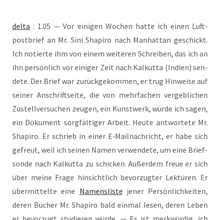
del­ta
: 1.05 — Vor eini­gen Wochen hat­te ich einen Luft­
post­brief an Mr. Sini Sha­pi­ro nach Man­hat­tan geschickt.
Ich notier­te ihm von einem wei­te­ren Schrei­ben, das ich an
ihn per­sön­lich vor eini­ger Zeit nach Kal­kut­ta (Indi­en) sen­
de­te. Der Brief war zurück­ge­kom­men, er trug Hin­wei­se auf
sei­ner Anschrift­sei­te, die von mehr­fa­chen ver­geb­li­chen
Zustell­ver­su­chen zeu­gen, ein Kunst­werk, wür­de ich sagen,
ein Doku­ment sorg­fäl­ti­ger Arbeit. Heu­te ant­wor­te­te Mr.
Sha­pi­ro. Er schrieb in einer E‑Mailnachricht, er habe sich
gefreut, weil ich sei­nen Namen ver­wen­de­te, um eine Brief­
son­de nach Kal­kut­ta zu schi­cken. Außer­dem freue er sich
über mei­ne Fra­ge hin­sicht­lich bevor­zug­ter Lek­tü­ren. Er
über­mit­tel­te eine
Namens­lis­te
jener Per­sön­lich­kei­ten,
deren Bücher Mr. Sha­pi­ro bald ein­mal lesen, deren Leben
er bevor­zugt stu­die­ren wür­de. — Es ist merk­wür­dig, ich