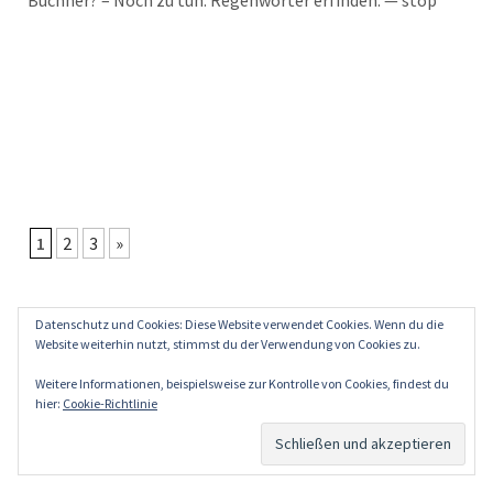
Büch­ner? – Noch zu tun: Regen­wör­ter erfin­den. — stop
1
2
3
»
Datenschutz und Cookies: Diese Website verwendet Cookies. Wenn du die
Website weiterhin nutzt, stimmst du der Verwendung von Cookies zu.
Weitere Informationen, beispielsweise zur Kontrolle von Cookies, findest du
hier:
Cookie-Richtlinie