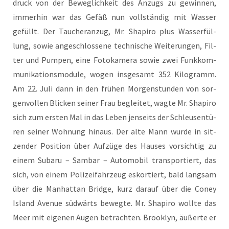
druck von der Beweg­lich­keit des Anzugs zu gewin­nen,
immer­hin war das Gefäß nun voll­stän­dig mit Was­ser
gefüllt. Der Tau­cher­an­zug, Mr. Sha­pi­ro plus Was­ser­fül­
lung, sowie ange­schlos­se­ne tech­ni­sche Wei­te­run­gen, Fil­
ter und Pum­pen, eine Foto­ka­me­ra sowie zwei Funk­kom­
mu­ni­ka­ti­ons­mo­du­le, wogen ins­ge­samt 352 Kilo­gramm.
Am 22. Juli dann in den frü­hen Mor­gen­stun­den von sor­
gen­vol­len Bli­cken sei­ner Frau beglei­tet, wag­te Mr. Sha­pi­ro
sich zum ers­ten Mal in das Leben jen­seits der Schleu­sen­tü­
ren sei­ner Woh­nung hin­aus. Der alte Mann wur­de in sit­
zen­der Posi­ti­on über Auf­zü­ge des Hau­ses vor­sich­tig zu
einem Sub­aru – Sam­bar – Auto­mo­bil trans­por­tiert, das
sich, von einem Poli­zei­fahr­zeug eskor­tiert, bald lang­sam
über die Man­hat­tan Bridge, kurz dar­auf über die Coney
Island Ave­nue süd­wärts beweg­te. Mr. Sha­pi­ro woll­te das
Meer mit eige­nen Augen betrach­ten. Brook­lyn, äußer­te er