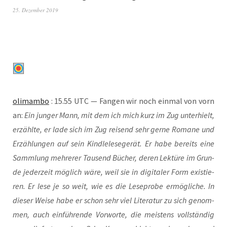
25. Dezember 2019
oli­mam­bo
: 15.55 UTC — Fan­gen wir noch ein­mal von vorn
an:
Ein jun­ger Mann, mit dem ich mich kurz im Zug unter­hielt,
erzähl­te, er lade sich im Zug rei­send sehr ger­ne Roma­ne und
Erzäh­lun­gen auf sein Kind­le­le­se­ge­rät. Er habe bereits eine
Samm­lung meh­re­rer Tau­send Bücher, deren Lek­tü­re im Grun­
de jeder­zeit mög­lich wäre, weil sie in digi­ta­ler Form exis­tie­
ren. Er lese je so weit, wie es die Lese­pro­be ermög­li­che. In
die­ser Wei­se habe er schon sehr viel Lite­ra­tur zu sich genom­
men, auch ein­füh­ren­de Vor­wor­te, die meis­tens voll­stän­dig