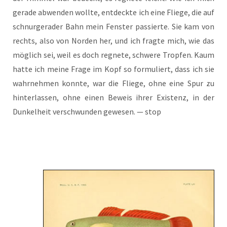
gera­de abwen­den woll­te, ent­deck­te ich eine Flie­ge, die auf
schnur­ge­ra­der Bahn mein Fens­ter pas­sier­te. Sie kam von
rechts, also von Nor­den her, und ich frag­te mich, wie das
mög­lich sei, weil es doch reg­ne­te, schwe­re Trop­fen. Kaum
hat­te ich mei­ne Fra­ge im Kopf so for­mu­liert, dass ich sie
wahr­neh­men konn­te, war die Flie­ge, ohne eine Spur zu
hin­ter­las­sen, ohne einen Beweis ihrer Exis­tenz, in der
Dun­kel­heit ver­schwun­den gewe­sen. — stop