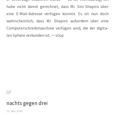
habe nicht damit gerech­net, dass Mr. Sini Sha­pi­ro über
eine E‑Mail-Adres­se ver­fü­gen könn­te. Es ist nun doch
wahr­schein­lich, dass Mr. Sha­pi­ro außer­dem über eine
Com­pu­ter­schreib­ma­schi­ne ver­fü­gen wird, die der digi­ta­
len Sphä­re ver­bun­den ist. — stop
///
nachts gegen drei
28. Mai 2016