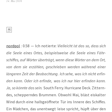
14. Mai 2016
nord­pol
: 0.58 — Ich notier­te:
Viel­leicht ist das so, dass sich
die See­le eines Ortes, bei­spiels­wei­se die See­le eines Fähr­
schif­fes, auf Wör­ter über­trägt, wenn die­se Wör­ter an dem Ort,
von dem sie erzäh­len, geschrie­ben wer­den wäh­rend einer
län­ge­ren Zeit der Beob­ach­tung. Ich sehe, was ich nicht erfin­
den kann. Oder ich erfin­de, was ich nur hier erfin­den kann.
Ja, so könn­te das sein.
South Fer­ry. Hur­ri­ca­ne Deck. Zit­tern­
des, schep­pern­des Brum­men. Obwohl Mai, bläst eis­kal­ter
Wind durch eine halb­ge­öff­ne­te Tür ins Inne­re des Schif­fes.
Ein Mäd­chen, das unent­wegt lei­se spricht, hüpft über den