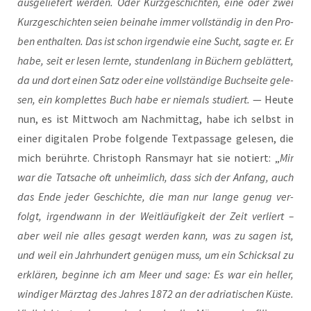
aus­ge­lie­fert wer­den. Oder Kurz­ge­schich­ten, eine oder zwei
Kurz­ge­schich­ten sei­en bei­na­he immer voll­stän­dig in den Pro­
ben ent­hal­ten. Das ist schon irgend­wie eine Sucht, sag­te er. Er
habe, seit er lesen lern­te, stun­den­lang in Büchern geblät­tert,
da und dort einen Satz oder eine voll­stän­di­ge Buch­sei­te gele­
sen, ein kom­plet­tes Buch habe er nie­mals stu­diert.
— Heu­te
nun, es ist Mitt­woch am Nach­mit­tag, habe ich selbst in
einer digi­ta­len Pro­be fol­gen­de Text­pas­sa­ge gele­sen, die
mich berühr­te. Chris­toph Rans­mayr hat sie notiert: „
Mir
war die Tat­sa­che oft unheim­lich, dass sich der Anfang, auch
das Ende jeder Geschich­te, die man nur lan­ge genug ver­
folgt, irgend­wann in der Weit­läu­fig­keit der Zeit ver­liert –
aber weil nie alles gesagt wer­den kann, was zu sagen ist,
und weil ein Jahr­hun­dert genü­gen muss, um ein Schick­sal zu
erklä­ren, begin­ne ich am Meer und sage: Es war ein hel­ler,
win­di­ger März­tag des Jah­res 1872 an der adria­ti­schen Küs­te.