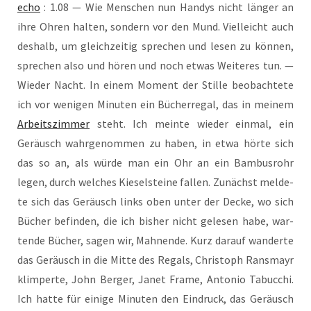
echo
: 1.08 — Wie Men­schen nun Han­dys nicht län­ger an
ihre Ohren hal­ten, son­dern vor den Mund. Viel­leicht auch
des­halb, um gleich­zei­tig spre­chen und lesen zu kön­nen,
spre­chen also und hören und noch etwas Wei­te­res tun. —
Wie­der Nacht. In einem Moment der Stil­le beob­ach­te­te
ich vor weni­gen Minu­ten ein Bücher­re­gal, das in mei­nem
Arbeits­zim­mer
steht. Ich mein­te wie­der ein­mal, ein
Geräusch wahr­ge­nom­men zu haben, in etwa hör­te sich
das so an, als wür­de man ein Ohr an ein Bam­bus­rohr
legen, durch wel­ches Kie­sel­stei­ne fal­len. Zunächst mel­de­
te sich das Geräusch links oben unter der Decke, wo sich
Bücher befin­den, die ich bis­her nicht gele­sen habe, war­
ten­de Bücher, sagen wir, Mah­nen­de. Kurz dar­auf wan­der­te
das Geräusch in die Mit­te des Regals, Chris­toph Rans­mayr
klim­per­te, John Ber­ger, Janet Frame, Anto­nio Tabuc­chi.
Ich hat­te für eini­ge Minu­ten den Ein­druck, das Geräusch