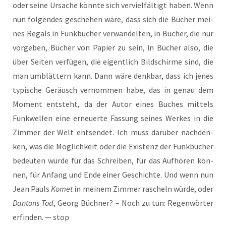
oder sei­ne Ursa­che könn­te sich ver­viel­fäl­tigt haben. Wenn
nun fol­gen­des gesche­hen wäre, dass sich die Bücher mei­
nes Regals in Funk­bü­cher ver­wan­del­ten, in Bücher, die nur
vor­ge­ben, Bücher von Papier zu sein, in Bücher also, die
über Sei­ten ver­fü­gen, die eigent­lich Bild­schir­me sind, die
man umblät­tern kann. Dann wäre denk­bar, dass ich jenes
typi­sche Geräusch ver­nom­men habe, das in genau dem
Moment ent­steht, da der Autor eines Buches mit­tels
Funk­wel­len eine erneu­er­te Fas­sung sei­nes Wer­kes in die
Zim­mer der Welt ent­sen­det. Ich muss dar­über nach­den­
ken, was die Mög­lich­keit oder die Exis­tenz der Funk­bü­cher
bedeu­ten wür­de für das Schrei­ben, für das Auf­hö­ren kön­
nen, für Anfang und Ende einer Geschich­te. Und wenn nun
Jean Pauls
Komet
in mei­nem Zim­mer rascheln wür­de, oder
Dan­tons Tod
, Georg Büch­ner? – Noch zu tun: Regen­wör­ter
erfin­den. — stop