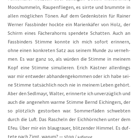
Moo­shum­meln, Rau­pen­flie­gen, es sirr­te und brumm­te in
allen mög­li­chen Tönen. Auf dem Gedenk­stein für Rai­ner
Wer­ner Fass­bin­der hock­te ein Mari­en­kä­fer von Holz, der
Schirm eines Fächer­ahorns spen­de­te Schat­ten. Auch an
Fass­bin­ders Stim­me konn­te ich mich sofort erin­nern,
ohne einen kon­kre­ten Satz aus sei­nem Mun­de zu ver­neh­
men. Es war ganz so, als wür­den die Stim­me in mei­nem
Kopf eine Stim­me simu­lie­ren. Erich Käst­ner aller­dings
war mir ent­we­der abhan­den­ge­kom­men oder ich habe sei­
ne Stim­me tat­säch­lich noch nie in mei­nem Leben gehört.
Aber den Sedl­mayr, Wal­ter, erin­ner­te ich unver­züg­lich und
auch die ange­nehm war­me Stim­me Bernd Eichin­gers, der
so plötz­lich gestor­ben war. Som­mer­fä­den schweb­ten
durch die Luft. Das Rascheln der Eich­hörn­chen unter dem
Efeu. Über mir ein blau­grau­er, blit­zen­der Him­mel. Es duf­
te­te nach Zimt, war­um? — stop /
koffertext