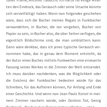
Janet Frame, Anto­nio Tabuc­chi. Ich hat­te für eini­ge Minu­
ten den Ein­druck, das Geräusch oder sei­ne Ursa­che könn­te
sich ver­viel­fäl­tigt haben. Wenn nun fol­gen­des gesche­hen
wäre, dass sich die Bücher mei­nes Regals in Funk­bü­cher
ver­wan­del­ten, in Bücher, die nur vor­ge­ben, Bücher von
Papier zu sein, in Bücher also, die über Sei­ten ver­fü­gen, die
eigent­lich Bild­schir­me sind, die man umblät­tern kann.
Dann wäre denk­bar, dass ich jenes typi­sche Geräusch ver­
nom­men habe, das in genau dem Moment ent­steht, da
der Autor eines Buches mit­tels Funk­wel­len eine erneu­er­te
Fas­sung sei­nes Wer­kes in die Zim­mer der Welt ent­sen­det.
Ich muss dar­über nach­den­ken, was die Mög­lich­keit oder
die Exis­tenz der Funk­bü­cher bedeu­ten wür­de für das
Schrei­ben, für das Auf­hö­ren kön­nen, für Anfang und Ende
einer Geschich­te. Und wenn nun Jean Pauls
Komet
in mei­
nem Zim­mer rascheln wür­de, oder
Dan­tons Tod
, Georg