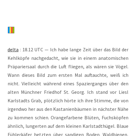
del­ta
: 18.12 UTC — Ich habe lan­ge Zeit über das Bild der
Kehl­köp­fe nach­ge­dacht, wie sie in einem ana­to­mi­schen
Prä­pa­rier­saal durch die Luft flie­gen, als wären sie Vögel.
Wann die­ses Bild zum ers­ten Mal auf­tauch­te, weiß ich
nicht. Viel­leicht wäh­rend eines Spa­zier­gan­ges über den
alten Münch­ner Fried­hof St. Georg. Ich stand vor Liesl
Karl­stadts Grab, plötz­lich hör­te ich ihre Stim­me, die von
irgend­wo her aus den Kas­ta­ni­en­bäu­men in nächs­ter Nähe
zu kom­men schien. Oran­ge­far­be­ne Blü­ten, Fuchs­köp­fen
ähn­lich, lun­ger­ten auf dem klei­nen Karl­stadt­hü­gel. Blaue
Füh­ler­kä­fer hetz­ten über san­di­gen Boden. Wald­bie­nen,