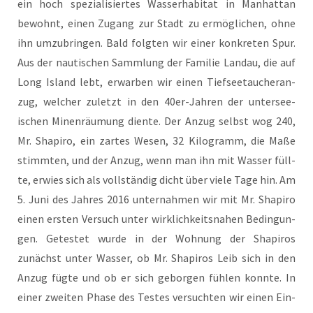
ein hoch spe­zia­li­sier­tes Was­ser­ha­bi­tat in Man­hat­tan
bewohnt, einen Zugang zur Stadt zu ermög­li­chen, ohne
ihn umzu­brin­gen. Bald folg­ten wir einer kon­kre­ten Spur.
Aus der nau­ti­schen Samm­lung der Fami­lie Land­au, die auf
Long Island lebt, erwar­ben wir einen Tief­see­tau­cher­an­
zug, wel­cher zuletzt in den 40er-Jah­ren der unter­see­
ischen Minen­räu­mung dien­te. Der Anzug selbst wog 240,
Mr. Sha­pi­ro, ein zar­tes Wesen, 32 Kilo­gramm, die Maße
stimm­ten, und der Anzug, wenn man ihn mit Was­ser füll­
te, erwies sich als voll­stän­dig dicht über vie­le Tage hin. Am
5. Juni des Jah­res 2016 unter­nah­men wir mit Mr. Sha­pi­ro
einen ers­ten Ver­such unter wirk­lich­keits­na­hen Bedin­gun­
gen. Getes­tet wur­de in der Woh­nung der Sha­pi­ros
zunächst unter Was­ser, ob Mr. Sha­pi­ros Leib sich in den
Anzug füg­te und ob er sich gebor­gen füh­len konn­te. In
einer zwei­ten Pha­se des Tes­tes ver­such­ten wir einen Ein­