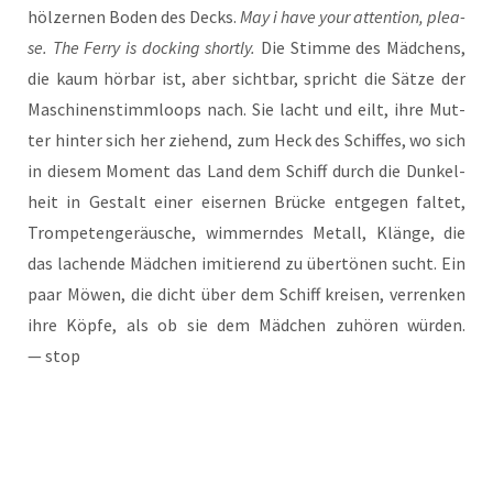
höl­zer­nen Boden des Decks.
May i have your atten­ti­on, plea­
se. The Fer­ry is docking short­ly.
Die Stim­me des Mäd­chens,
die kaum hör­bar ist, aber sicht­bar, spricht die Sät­ze der
Maschi­nen­stimm­loops nach. Sie lacht und eilt, ihre Mut­
ter hin­ter sich her zie­hend, zum Heck des Schif­fes, wo sich
in die­sem Moment das Land dem Schiff durch die Dun­kel­
heit in Gestalt einer eiser­nen Brü­cke ent­ge­gen fal­tet,
Trom­pe­ten­ge­räu­sche, wim­mern­des Metall, Klän­ge, die
das lachen­de Mäd­chen imi­tie­rend zu über­tö­nen sucht. Ein
paar Möwen, die dicht über dem Schiff krei­sen, ver­ren­ken
ihre Köp­fe, als ob sie dem Mäd­chen zuhö­ren wür­den.
— stop