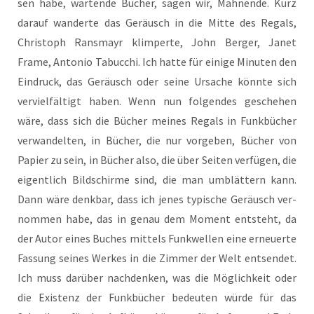
sen habe, war­ten­de Büch­er, sagen wir, Mah­nende. Kurz
dar­auf wan­derte das Geräusch in die Mit­te des Regals,
Chris­toph Rans­mayr klim­per­te, John Berg­er, Janet
Frame, Anto­nio Tabuc­chi. Ich hat­te für eini­ge Minu­ten den
Ein­druck, das Geräusch oder sei­ne Ursa­che kön­nte sich
ver­viel­fäl­tigt haben. Wenn nun fol­gen­des gesche­hen
wäre, dass sich die Büch­er mei­nes Regals in Funkbüch­er
ver­wan­del­ten, in Büch­er, die nur vor­ge­ben, Bücher von
Papi­er zu sein, in Büch­er also, die über Seit­en ver­fü­gen, die
eigent­lich Bild­schirme sind, die man umblät­tern kann.
Dann wäre denk­bar, dass ich jenes typ­is­che Geräusch ver­
nom­men habe, das in genau dem Moment entste­ht, da
der Autor eines Buch­es mit­tels Funk­wel­len eine erneu­er­te
Fas­sung sei­nes Wer­kes in die Zim­mer der Welt ent­sen­det.
Ich muss dar­über nach­denken, was die Mög­lich­keit oder
die Exis­tenz der Funkbüch­er bedeu­ten wür­de für das