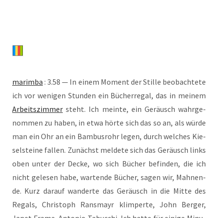
marim­ba
: 3.58 — In einem Moment der Stil­le beob­ach­te­te
ich vor weni­gen Stun­den ein Bücher­re­gal, das in mei­nem
Arbeits­zim­mer
steht. Ich mein­te, ein Geräusch wahr­ge­
nom­men zu haben, in etwa hör­te sich das so an, als wür­de
man ein Ohr an ein Bam­bus­rohr legen, durch wel­ches Kie­
sel­stei­ne fal­len. Zunächst mel­de­te sich das Geräusch links
oben unter der Decke, wo sich Bücher befin­den, die ich
nicht gele­sen habe, war­ten­de Bücher, sagen wir, Mah­nen­
de. Kurz dar­auf wan­der­te das Geräusch in die Mit­te des
Regals, Chris­toph Rans­mayr klim­per­te, John Ber­ger,