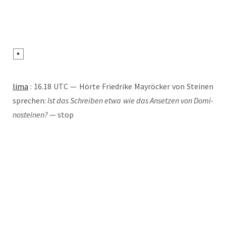
lima
: 16.18 UTC — Hör­te Fried­ri­ke May­rö­cker von Stei­nen
spre­chen:
Ist das Schrei­ben etwa wie das Anset­zen von Domi­
no­stei­nen?
— stop