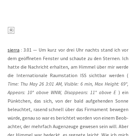
sier­ra
: 3.01 — Um kurz vor drei Uhr nachts stand ich vor
dem geöff­ne­ten Fens­ter und schau­te zu den Ster­nen. Ich
hat­te die Nach­richt erhal­ten, am Him­mel über mir wer­de
die Inter­na­tio­na­le Raum­sta­ti­on ISS sicht­bar wer­den (
Time: Thu May 26 3:01 AM, Visi­ble: 6 min, Max Height: 69°,
Appears: 10° abo­ve WNW, Dis­ap­pears: 11° abo­ve E
) ein
Pünkt­chen, das sich, von der bald auf­ge­hen­den Son­ne
beleuch­tet, rasend schnell über das Fir­ma­ment bewe­gen
wür­de, genau so war es berich­tet wor­den von einem Beob­
ach­ter, der mehr­fach Augen­zeu­ge gewe­sen sein will. Aber
der Him­mel war bedeckt, es reg­ne­te leicht. Wie ich mich