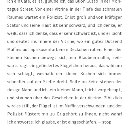
ich ein Café, es ist, glau­be ich, das Buon Gus­to in der Mon­
ta­gue Street. Vor einer Vitri­ne in der Tie­fe des schma­len
Rau­mes war­tet ein Poli­zist. Er ist groß und von kräf­ti­ger
Sta­tur und sei­ne Haut ist sehr schwarz, und ich den­ke, er
weiß, dass ich den­ke, dass er sehr schwarz ist, und er lacht
und deu­tet ins Inne­re der Vitri­ne, wo ein gutes Dut­zend
Muf­fins auf apri­ko­sen­far­be­nen Deck­chen ruhen. Einer der
klei­nen Kuchen bewegt sich, ein Blau­beer­muf­fin, seit­
wärts ragt ein gefie­der­tes Flü­gel­chen her­aus, das wild um
sich schlägt, wes­halb der klei­ne Kuchen sich immer
schnel­ler auf der Stel­le dreht. Sei­te an Sei­te ste­hen der
rie­si­ge Mann und ich, ein klei­ner Mann, leicht vor­ge­beugt,
und stau­nen über das Gesche­hen in der Vitri­ne. Plötz­lich
wird es still, der Flü­gel ist im Muf­fin ver­schwun­den, und der
Poli­zist flüs­tert mir zu: Er gehört zu Ihnen, nicht wahr!
Ich ant­wor­te: Ich glau­be, er ist ein­ge­schla­fen. — stop