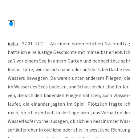
india
: 22.01 UTC — An einem som­mer­li­chen Nach­mit­tag
hat­te ich eine lus­ti­ge Geschich­te mit mir selbst erlebt. Ich
saß vor einem See in einem Gar­ten und beob­ach­te­te sehr
klei­ne Tie­re, wie sie sich nahe oder auf der Ober­flä­che des
Was­sers beweg­ten. Da waren unter ande­rem Flie­gen, die
im Was­ser des Sees bade­ten, und Schat­ten der Libel­len­lar­
ven, die sich den baden­den Flie­gen nähr­ten, auch Was­ser­
läu­fer, die ein­an­der jag­ten im Spiel. Plötz­lich frag­te ich
mich, ob ich even­tu­ell in der Lage wäre, das Ver­hal­ten der
Was­ser­läu­fer vor­her­zu­sa­gen, ob sich ein bestimm­ter Was­
ser­läu­fer eher in öst­li­che oder eher in west­li­che Rich­tung