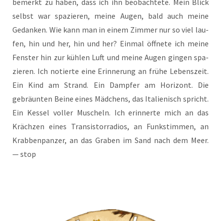
bemerkt zu haben, dass ich ihn beob­ach­te­te. Mein Blick
selbst war spa­zie­ren, mei­ne Augen, bald auch mei­ne
Gedan­ken. Wie kann man in einem Zim­mer nur so viel lau­
fen, hin und her, hin und her? Ein­mal öff­ne­te ich mei­ne
Fens­ter hin zur küh­len Luft und mei­ne Augen gin­gen spa­
zie­ren. Ich notier­te eine Erin­ne­rung an frü­he Lebens­zeit.
Ein Kind am Strand. Ein Damp­fer am Hori­zont. Die
gebräun­ten Bei­ne eines Mäd­chens, das Ita­lie­nisch spricht.
Ein Kes­sel vol­ler Muscheln. Ich erin­ner­te mich an das
Kräch­zen eines Tran­sis­tor­ra­di­os, an Funk­stim­men, an
Krab­ben­pan­zer, an das Gra­ben im Sand nach dem Meer.
— stop