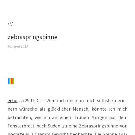
///
zebraspringspinne
10. April 2025
echo
: 5.25 UTC — Wenn ich mich an mich selbst zu erin­
nern wün­sche als glück­li­cher Mensch, könn­te ich mich
betrach­ten, wie ich an einem frü­hen Mor­gen auf dem
Fens­ter­brett nach Süden zu eine Zebra­spring­spin­ne von
höchs­tens 2 Gramm Gewicht beob­ach­te. Die Spin­ne spa­