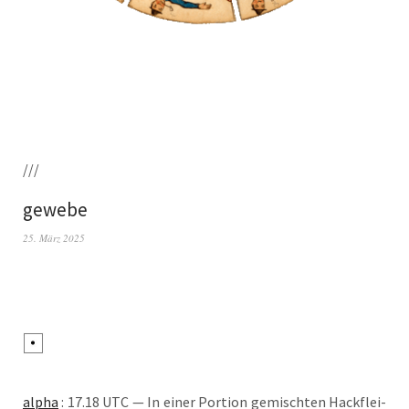
///
gewebe
25. März 2025
alpha
: 17.18 UTC — In einer Por­ti­on gemisch­ten Hack­flei­