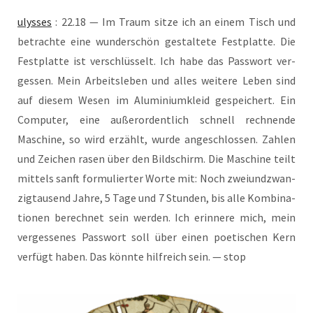
ulys­ses
: 22.18 — Im Traum sit­ze ich an einem Tisch und
betrach­te eine wun­der­schön gestal­te­te Fest­plat­te. Die
Fest­plat­te ist ver­schlüs­selt. Ich habe das Pass­wort ver­
ges­sen. Mein Arbeits­le­ben und alles wei­te­re Leben sind
auf die­sem Wesen im Alu­mi­ni­um­kleid gespei­chert. Ein
Com­pu­ter, eine außer­or­dent­lich schnell rech­nen­de
Maschi­ne, so wird erzählt, wur­de ange­schlos­sen. Zah­len
und Zei­chen rasen über den Bild­schirm. Die Maschi­ne teilt
mit­tels sanft for­mu­lier­ter Wor­te mit: Noch zwei­und­zwan­
zig­tau­send Jah­re, 5 Tage und 7 Stun­den, bis alle Kom­bi­na­
tio­nen berech­net sein wer­den. Ich erin­ne­re mich, mein
ver­ges­se­nes Pass­wort soll über einen poe­ti­schen Kern
ver­fügt haben. Das könn­te hilf­reich sein. — stop