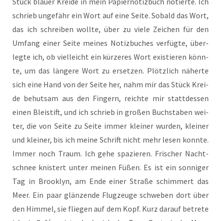
Stück blau­er Krei­de in mein Papier­no­tiz­buch notier­te. Ich
schrieb unge­fähr ein Wort auf eine Sei­te. Sobald das Wort,
das ich schrei­ben woll­te, über zu vie­le Zei­chen für den
Umfang einer Sei­te mei­nes Notiz­bu­ches ver­füg­te, über­
leg­te ich, ob viel­leicht ein kür­ze­res Wort exis­tie­ren könn­
te, um das län­ge­re Wort zu erset­zen. Plötz­lich näher­te
sich eine Hand von der Sei­te her, nahm mir das Stück Krei­
de behut­sam aus den Fin­gern, reich­te mir statt­des­sen
einen Blei­stift, und ich schrieb in gro­ßen Buch­sta­ben wei­
ter, die von Sei­te zu Sei­te immer klei­ner wur­den, klei­ner
und klei­ner, bis ich mei­ne Schrift nicht mehr lesen konn­te.
Immer noch Traum. Ich gehe spa­zie­ren. Fri­scher Nacht­
schnee knis­tert unter mei­nen Füßen. Es ist ein son­ni­ger
Tag in Brook­lyn, am Ende einer Stra­ße schim­mert das
Meer. Ein paar glän­zen­de Flug­zeu­ge schwe­ben dort über
den Him­mel, sie flie­gen auf dem Kopf. Kurz dar­auf betre­te