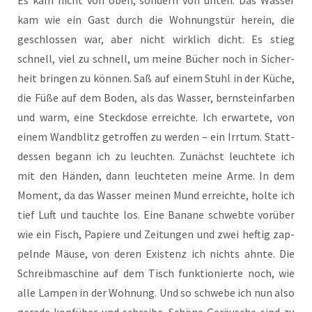
Es kam nicht von oben, son­dern von unten. Das Was­ser
kam wie ein Gast durch die Woh­nungs­tür her­ein, die
geschlos­sen war, aber nicht wirk­lich dicht. Es stieg
schnell, viel zu schnell, um mei­ne Bücher noch in Sicher­
heit brin­gen zu kön­nen. Saß auf einem Stuhl in der Küche,
die Füße auf dem Boden, als das Was­ser, bern­stein­far­ben
und warm, eine Steck­do­se erreich­te. Ich erwar­te­te, von
einem Wand­blitz getrof­fen zu wer­den – ein Irr­tum. Statt­
des­sen begann ich zu leuch­ten. Zunächst leuch­te­te ich
mit den Hän­den, dann leuch­te­ten mei­ne Arme. In dem
Moment, da das Was­ser mei­nen Mund erreich­te, hol­te ich
tief Luft und tauch­te los. Eine Bana­ne schweb­te vor­über
wie ein Fisch, Papie­re und Zei­tun­gen und zwei hef­tig zap­
peln­de Mäu­se, von deren Exis­tenz ich nichts ahn­te. Die
Schreib­ma­schi­ne auf dem Tisch funk­tio­nier­te noch, wie
alle Lam­pen in der Woh­nung. Und so schwe­be ich nun also