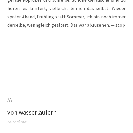
gera­de kopf­über und schrei­be. Schö­ne Geräu­sche sind zu
hören, es knis­tert, viel­leicht bin ich das selbst. Wie­der
spä­ter Abend, Früh­ling statt Som­mer, ich bin noch immer
der­sel­be, wenn­gleich geal­tert. Das war abzu­se­hen. — stop
///
von wasserläufern
22. April 2025