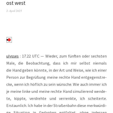
ost west
2. April 2025
ulys­ses
: 17.22 UTC — Wie­der, zum fünf­ten oder sechs­ten
Male, die Beob­ach­tung, dass ich mir selbst nie­mals
die Hand geben könn­te, in der Art und Wei­se, wie ich einer
Per­son zur Begrü­ßung mei­ne rech­te Hand ent­ge­gen­stre­
cke, wenn ich höf­lich zu sein wün­sche. Wie auch immer ich
je mei­ne lin­ke und mei­ne rech­te Hand simu­lie­rend wen­de­
te, kipp­te, ver­dreh­te und ver­renk­te, ich schei­ter­te.
Erstaun­lich. Ich habe in der Stra­ßen­bahn die­se merk­wür­di­
ge Situa­ti­on in Gedan­ken ent­fal­tet, ohne indes­sen