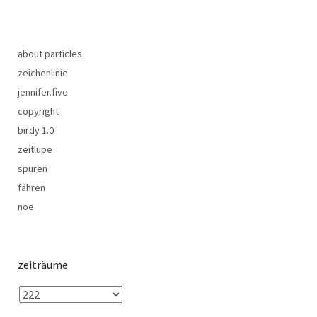
about particles
zeichenlinie
jennifer.five
copyright
birdy 1.0
zeitlupe
spuren
fähren
noe
zeiträume