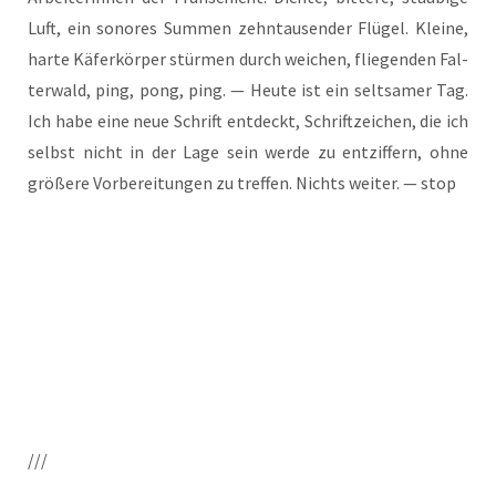
Luft, ein sono­res Sum­men zehn­tau­sen­der Flü­gel. Klei­ne,
har­te Käfer­kör­per stür­men durch wei­chen, flie­gen­den Fal­
ter­wald, ping, pong, ping. — Heu­te ist ein selt­sa­mer Tag.
Ich habe eine neue Schrift ent­deckt, Schrift­zei­chen, die ich
selbst nicht in der Lage sein wer­de zu ent­zif­fern, ohne
grö­ße­re Vor­be­rei­tun­gen zu tref­fen. Nichts wei­ter. — stop
///