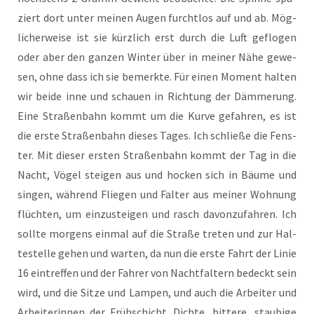
ziert dort unter mei­nen Augen furcht­los auf und ab. Mög­
li­cher­wei­se ist sie kürz­lich erst durch die Luft geflo­gen
oder aber den gan­zen Win­ter über in mei­ner Nähe gewe­
sen, ohne dass ich sie bemerk­te. Für einen Moment hal­ten
wir bei­de inne und schau­en in Rich­tung der Däm­me­rung.
Eine Stra­ßen­bahn kommt um die Kur­ve gefah­ren, es ist
die ers­te Stra­ßen­bahn die­ses Tages. Ich schlie­ße die Fens­
ter. Mit die­ser ers­ten Stra­ßen­bahn kommt der Tag in die
Nacht, Vögel stei­gen aus und hocken sich in Bäu­me und
sin­gen, wäh­rend Flie­gen und Fal­ter aus mei­ner Woh­nung
flüch­ten, um ein­zu­stei­gen und rasch davon­zu­fah­ren. Ich
soll­te mor­gens ein­mal auf die Stra­ße tre­ten und zur Hal­
te­stel­le gehen und war­ten, da nun die ers­te Fahrt der Linie
16 ein­tref­fen und der Fah­rer von Nacht­fal­tern bedeckt sein
wird, und die Sit­ze und Lam­pen, und auch die Arbei­ter und
Arbei­te­rin­nen der Früh­schicht. Dich­te, bit­te­re, stau­bi­ge