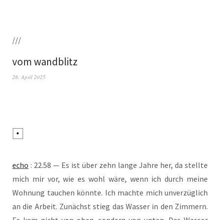
///
vom wandblitz
26. April 2025
echo
: 22.58 — Es ist über zehn lan­ge Jah­re her, da stell­te
mich mir vor, wie es wohl wäre, wenn ich durch mei­ne
Woh­nung tau­chen könn­te. Ich mach­te mich unver­züg­lich
an die Arbeit. Zunächst stieg das Was­ser in den Zim­mern.