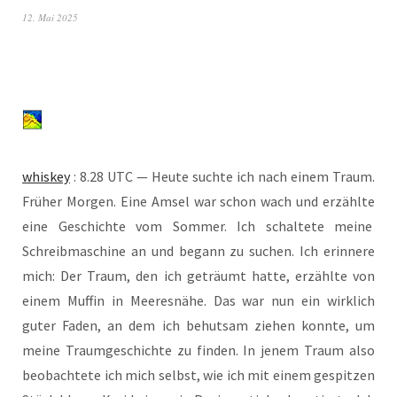
12. Mai 2025
whis­key
: 8.28 UTC — Heu­te such­te ich nach einem Traum.
Frü­her Mor­gen. Eine Amsel war schon wach und erzähl­te
eine Geschich­te vom Som­mer. Ich schal­te­te mei­ne
Schreib­ma­schi­ne an und begann zu suchen. Ich erin­ne­re
mich: Der Traum, den ich geträumt hat­te, erzähl­te von
einem Muf­fin in Mee­res­nä­he. Das war nun ein wirk­lich
guter Faden, an dem ich behut­sam zie­hen konn­te, um
mei­ne Traum­ge­schich­te zu fin­den. In jenem Traum also
beob­ach­te­te ich mich selbst, wie ich mit einem gespit­zen