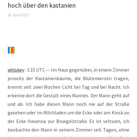
hoch über den kastanien
28. April 2025
whis­key
: 3.15 UTC — Im Haus gegen­über, in einem Zim­mer
jen­seits der Kas­ta­ni­en­bäu­me, die Blü­ten­ker­zen tra­gen,
brennt seit zwei Wochen Licht bei Tag und bei Nacht. Ich
erken­ne dort die Gestalt eines Man­nes. Der Mann geht auf
und ab. Ich habe die­sen Mann noch nie auf der Stra­ße
gese­hen oder im Milch­la­den um die Ecke oder am Kiosk an
der Ecke Havan­na zur Brue­gel­stra­ße. Es ist selt­sam, ich
beob­ach­te den Mann in sei­nem Zim­mer seit Tagen, ohne