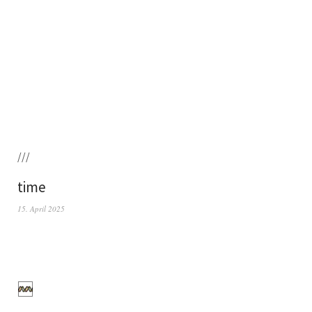
///
time
15. April 2025