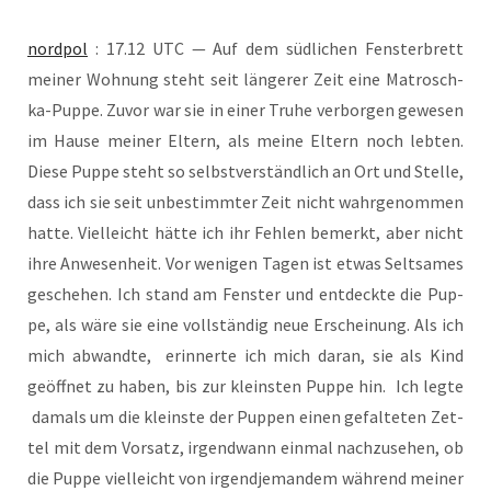
nord­pol
: 17.12 UTC — Auf dem süd­li­chen Fens­ter­brett
mei­ner Woh­nung steht seit län­ge­rer Zeit eine Matrosch­
ka-Pup­pe. Zuvor war sie in einer Tru­he ver­bor­gen gewe­sen
im Hau­se mei­ner Eltern, als mei­ne Eltern noch leb­ten.
Die­se Pup­pe steht so selbst­ver­ständ­lich an Ort und Stel­le,
dass ich sie seit unbe­stimm­ter Zeit nicht wahr­ge­nom­men
hat­te. Viel­leicht hät­te ich ihr Feh­len bemerkt, aber nicht
ihre Anwe­sen­heit. Vor weni­gen Tagen ist etwas Selt­sa­mes
gesche­hen. Ich stand am Fens­ter und ent­deck­te die Pup­
pe, als wäre sie eine voll­stän­dig neue Erschei­nung. Als ich
mich abwand­te, erin­ner­te ich mich dar­an, sie als Kind
geöff­net zu haben, bis zur kleins­ten Pup­pe hin. Ich leg­te
damals um die kleins­te der Pup­pen einen gefal­te­ten Zet­
tel mit dem Vor­satz, irgend­wann ein­mal nach­zu­se­hen, ob
die Pup­pe viel­leicht von irgend­je­man­dem wäh­rend mei­ner