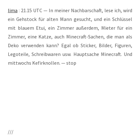
lima
: 21.15 UTC — In mei­ner Nach­bar­schaft, lese ich, wird
ein Geh­stock für alten Mann gesucht, und ein Schlüs­sel
mit blau­em Etui, ein Zim­mer außer­dem, Mie­ter für ein
Zim­mer, eine Kat­ze, auch Mine­craft-Sachen, die man als
Deko ver­wen­den kann? Egal ob Sti­cker, Bil­der, Figu­ren,
Lego­tei­le, Schreib­wa­ren usw. Haupt­sa­che Mine­craft. Und
mitt­wochs Kefir­knol­len. — stop
///