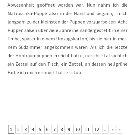
Abwe­sen­heit geöff­net wor­den war. Nun nahm ich die
Matrosch­ka-Pup­pe also in die Hand und begann, mich
lang­sam zu der kleins­ten der Pup­pen vor­zu­ar­bei­ten. Acht
Pup­pen saßen über vie­le Jah­re inein­an­der­ge­stellt in einer
Tru­he, spä­ter in einem Umzugs­kar­ton, bis sie hier in mei­
nem Süd­zim­mer ange­kom­men waren. Als ich die letz­te
der Hohl­raum­pup­pen erreicht hat­te, rutsch­te tat­säch­lich
ein Zet­tel auf den Tisch, ein Zet­tel, an des­sen hell­grü­ne
Far­be ich mich erin­nert hat­te.- stop
1
2
3
4
5
6
7
8
9
10
11
12
...
»
»