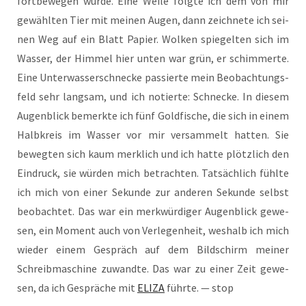
fort­be­we­gen wür­de. Eine Wei­le folg­te ich dem von mir
gewähl­ten Tier mit mei­nen Augen, dann zeich­ne­te ich sei­
nen Weg auf ein Blatt Papier. Wol­ken spie­gel­ten sich im
Was­ser, der Him­mel hier unten war grün, er schim­mer­te.
Eine Unter­was­ser­schne­cke pas­sier­te mein Beob­ach­tungs­
feld sehr lang­sam, und ich notier­te: Schne­cke. In die­sem
Augen­blick bemerk­te ich fünf Gold­fi­sche, die sich in einem
Halb­kreis im Was­ser vor mir ver­sam­melt hat­ten. Sie
beweg­ten sich kaum merk­lich und ich hat­te plötz­lich den
Ein­druck, sie wür­den mich betrach­ten. Tat­säch­lich fühl­te
ich mich von einer Sekun­de zur ande­ren Sekun­de selbst
beob­ach­tet. Das war ein merk­wür­di­ger Augen­blick gewe­
sen, ein Moment auch von Ver­le­gen­heit, wes­halb ich mich
wie­der einem Gespräch auf dem Bild­schirm mei­ner
Schreib­ma­schi­ne zuwand­te. Das war zu einer Zeit gewe­
sen, da ich Gesprä­che mit
ELIZA
führ­te. — stop