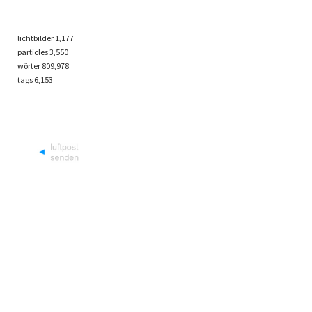
lichtbilder
1,177
particles
3,550
wörter 809,978
tags
6,153