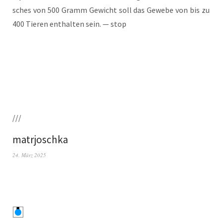
sches von 500 Gramm Gewicht soll das Gewe­be von bis zu
400 Tie­ren ent­hal­ten sein. — stop
///
matrjoschka
24. März 2025