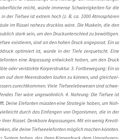
­ober­flä­che reicht, wür­de immense Schwie­rig­kei­ten für die
 in der Tief­see ist extrem hoch (z. B. ca. 1000 Atmo­sphä­ren
säu­le im Rüs­sel nahe­zu druck­los wäre. Die Mus­keln, die den
aub­lich stark sein, um den Druck­un­ter­schied zu bewäl­ti­gen.
Tief­see exis­tie­ren, sind an den hohen Druck ange­passt. Ein so
­druck opti­miert ist, wür­de in der Tie­fe zer­quetscht. Eine
ele­fan­ten eine Anpas­sung ent­wi­ckelt haben, um den Druck
­ble oder ver­stärk­te Kör­per­struk­tur. 3. Fort­be­we­gung: Ein so
, um auf dem Mee­res­bo­den lau­fen zu kön­nen, und gleich­zei­
­sers zurecht­kom­men. Vie­le Tief­see­le­be­we­sen sind schwe­
fen­des Tier wäre unge­wöhn­lich. 4. Nah­rung: Die Tief­see ist
t. Dei­ne Ele­fan­ten müss­ten eine Stra­te­gie haben, um Nah­
 viel­leicht durch das Ein­fan­gen von Orga­nis­men, die in der
e ihrer Rüs­sel. Denk­ba­re Anpas­sun­gen. Mit ein wenig Krea­ti­
nken, die dei­ne Tief­see­ele­fan­ten mög­lich machen könn­ten.
r­nes Sys­tem haben, das ihren Kör­per­druck dem Umge­bungs­