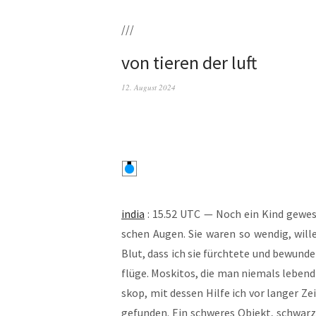
///
von tieren der luft
12. August 2024
india
: 15.52 UTC — Noch ein Kind gewe­se
schen Augen. Sie waren so wen­dig, wil­l
Blut, dass ich sie fürch­te­te und bewun­der
flü­ge. Mos­ki­tos, die man nie­mals leben
skop, mit des­sen Hil­fe ich vor lan­ger Ze
ge­fun­den. Ein schwe­res Objekt, schwarz l