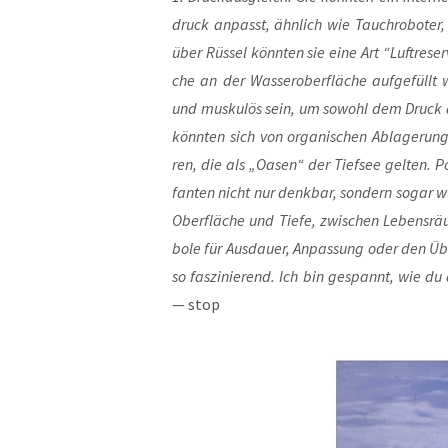
druck anpasst, ähn­lich wie Tauchro­bo­ter,
über Rüs­sel könn­ten sie eine Art “Luft­re­se
che an der Was­ser­ober­flä­che auf­ge­füllt 
und mus­ku­lös sein, um sowohl dem Druck als
könn­ten sich von orga­ni­schen Abla­ge­run
ren, die als „Oasen“ der Tief­see gel­ten. Poe­
fan­ten nicht nur denk­bar, son­dern sogar 
Ober­flä­che und Tie­fe, zwi­schen Lebens­r
bo­le für Aus­dau­er, Anpas­sung oder den Ü
so fas­zi­nie­rend. Ich bin gespannt, wie du 
— stop