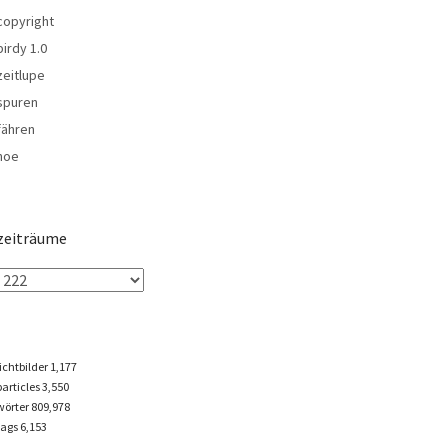
copyright
birdy 1.0
zeitlupe
spuren
fähren
noe
zeiträume
lichtbilder
1,177
particles
3,550
wörter 809,978
tags
6,153