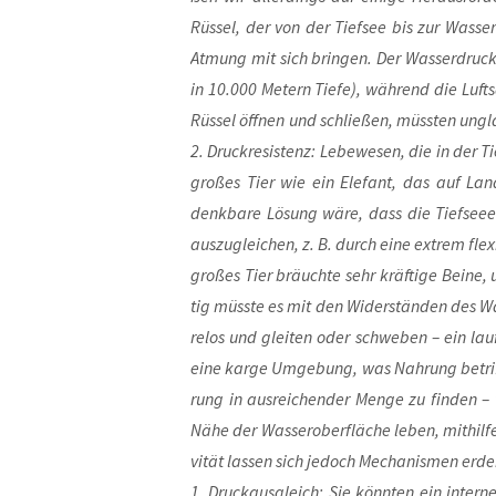
Rüs­sel, der von der Tief­see bis zur Was­ser
Atmung mit sich brin­gen. Der Was­ser­druck
in 10.000 Metern Tie­fe), wäh­rend die Luft­
Rüs­sel öff­nen und schlie­ßen, müss­ten ungl
2. Druck­re­sis­tenz: Lebe­we­sen, die in der 
gro­ßes Tier wie ein Ele­fant, das auf Land
denk­ba­re Lösung wäre, dass die Tief­see­
aus­zu­glei­chen, z. B. durch eine extrem fle­xi
gro­ßes Tier bräuch­te sehr kräf­ti­ge Bei­ne
tig müss­te es mit den Wider­stän­den des Was
re­los und glei­ten oder schwe­ben – ein lau­
eine kar­ge Umge­bung, was Nah­rung betriff
rung in aus­rei­chen­der Men­ge zu fin­den –
Nähe der Was­ser­ober­flä­che leben, mit­hil­f
vi­tät las­sen sich jedoch Mecha­nis­men erde
1. Druck­aus­gleich: Sie könn­ten ein inte