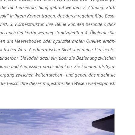
 die für Tief­see­for­schung gebaut wer­den. 2. Atmung: Statt
r­voir” in ihrem Kör­per tra­gen, das durch regel­mä­ßi­ge Besu­
wird. 3. Kör­per­struk­tur: Ihre Bei­ne könn­ten beson­ders dick
 auch der Fort­be­we­gung stand­zu­hal­ten. 4. Öko­lo­gie: Sie
­gen am Mee­res­bo­den oder hydro­ther­ma­len Quel­len ernäh­
ti­scher Wert: Aus lite­ra­ri­scher Sicht sind dei­ne Tief­see­ele­
wun­der­bar. Sie laden dazu ein, über die Bezie­hung zwi­schen
äu­men und Anpas­sung nach­zu­den­ken. Sie könn­ten als Sym­
ber­gang zwi­schen Wel­ten ste­hen – und genau das macht sie
die Geschich­te die­ser majes­tä­ti­schen Wesen wei­ter­spinnst!