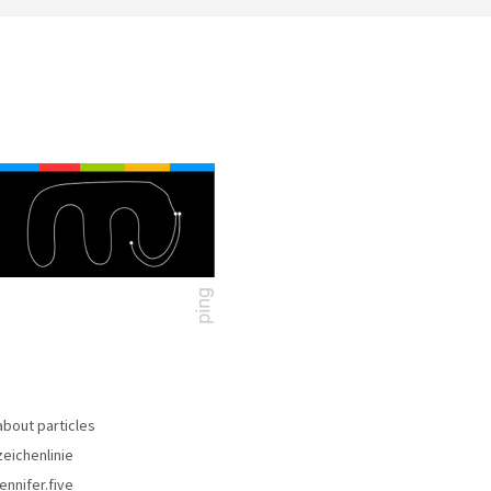
about particles
zeichenlinie
jennifer.five