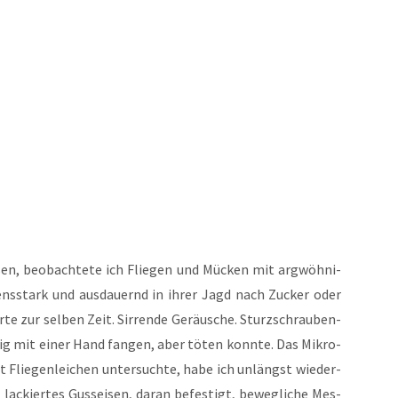
n, beob­ach­te­te ich Flie­gen und Mücken mit arg­wöh­ni­
ens­stark und aus­dau­ernd in ihrer Jagd nach Zucker oder
­te zur sel­ben Zeit. Sir­ren­de Geräu­sche. Sturz­schrau­ben­
­dig mit einer Hand fan­gen, aber töten konn­te. Das Mikro­
it Flie­gen­lei­chen unter­such­te, habe ich unlängst wie­der­
ackier­tes Guss­ei­sen, dar­an befes­tigt, beweg­li­che Mes­