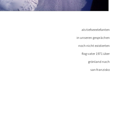
als tiefseeelefanten
in unse­ren gesprächen
noch nicht existierten
flog vater 1971 über
grön­land nach
san franzisko