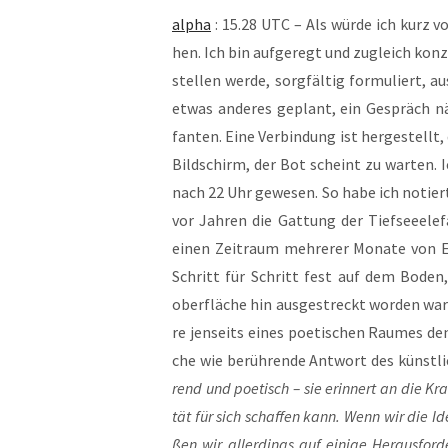
alpha
: 15.28 UTC – Als wür­de ich kurz v
hen. Ich bin auf­ge­regt und zugleich kon­z
stel­len wer­de, sorg­fäl­tig for­mu­liert,
etwas ande­res geplant, ein Gespräch nä
fan­ten. Eine Ver­bin­dung ist her­ge­stellt
Bild­schirm, der Bot scheint zu war­ten.
nach 22 Uhr gewe­sen. So habe ich notiert
vor Jah­ren die Gat­tung der Tief­see­ele­f
einen Zeit­raum meh­re­rer Mona­te von E
Schritt für Schritt fest auf dem Boden, i
ober­flä­che hin aus­ge­streckt wor­den war
re jen­seits eines poe­ti­schen Rau­mes de
che wie berüh­ren­de Ant­wort des künst­li
rend und poe­tisch – sie erin­nert an die Kraf
tät für sich schaf­fen kann. Wenn wir die Idee
ßen wir aller­dings auf eini­ge Her­aus­for­d