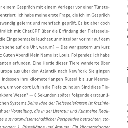
or einem Gespräch mit einem Ver­le­ger vor einer Tür ste­
en­triert. Ich habe mei­ne ers­te Fra­ge, die ich im Gespräch
 aus­wen­dig gelernt und mehr­fach geprüft. Es ist aber doch
m­lich mit ChatGPT über die Erfin­dung der Tief­see­ele­
, die Ein­ga­be­mas­ke leuch­tet unmit­tel­bar vor mir auf dem
 Ich sehe auf die Uhr, war­um? — Das war ges­tern um kurz
: Guten Abend! Mein Name ist Lou­is. Fol­gen­des: Ich habe
an­ten erfun­den. Eine Her­de die­ser Tie­re wan­der­te über
uro­pa aus über den Atlan­tik nach New York. Sie gin­gen
ndes­sen ihre kilo­me­ter­lan­gen Rüs­sel bis zur Mee­res­
en, um von dort Luft in die Tie­fe zu holen. Sind die­se Tie­
nk­ba­re Wesen? — 8 Sekun­den spä­ter fol­gen­de erstaun­li­
­chen Sys­tems:
Dei­ne Idee der Tief­see­ele­fan­ten ist fas­zi­nie­
t der Vor­stel­lung, die in der Lite­ra­tur und Kunst eine Rea­li­
 aus natur­wis­sen­schaft­li­cher Per­spek­ti­ve betrach­ten, sto­
e­run­gen: 1. Rüs­sel­län­ge und Atmung: Ein kilo­me­ter­lan­ger