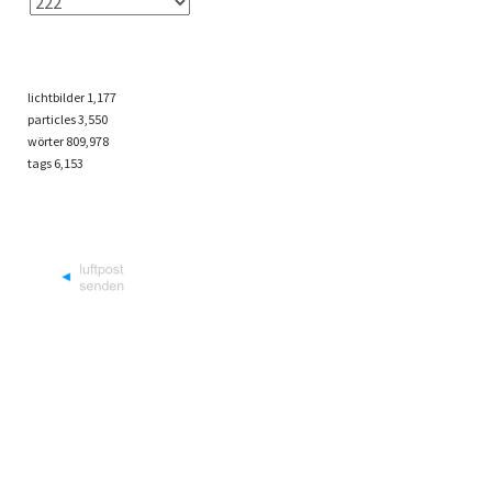
lichtbilder
1,177
particles
3,550
wörter 809,978
tags
6,153