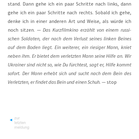
stand. Dann gehe ich ein paar Schrit­te nach links, dann
gehe ich ein paar Schrit­te nach rechts. Sobald ich gehe,
den­ke ich in einer ande­ren Art und Wei­se, als wür­de ich
noch sit­zen. —
Das Kurz­film­ki­no erzählt von einem rus­si­
schen Sol­da­ten, der nach dem Ver­lust sei­nes lin­ken Bei­nes
auf dem Boden liegt. Ein wei­te­rer, ein rie­si­ger Mann, kniet
neben ihm. Er bie­tet dem ver­letz­ten Mann sei­ne Hil­fe an. Wir
Ukrai­ner sind nicht so, wie Du fürch­test, sagt er, Hil­fe kommt
sofort. Der Mann erhebt sich und sucht nach dem Bein des
Ver­letz­ten, er fin­det das Bein und einen Schuh.
— stop