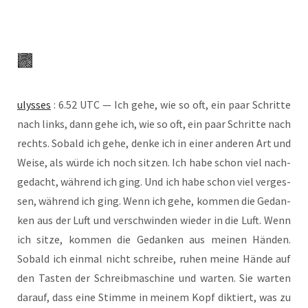
ulys­ses
: 6.52 UTC — Ich gehe, wie so oft, ein paar Schrit­te
nach links, dann gehe ich, wie so oft, ein paar Schrit­te nach
rechts. Sobald ich gehe, den­ke ich in einer ande­ren Art und
Wei­se, als wür­de ich noch sit­zen. Ich habe schon viel nach­
ge­dacht, wäh­rend ich ging. Und ich habe schon viel ver­ges­
sen, wäh­rend ich ging. Wenn ich gehe, kom­men die Gedan­
ken aus der Luft und ver­schwin­den wie­der in die Luft. Wenn
ich sit­ze, kom­men die Gedan­ken aus mei­nen Hän­den.
Sobald ich ein­mal nicht schrei­be, ruhen mei­ne Hän­de auf
den Tas­ten der Schreib­ma­schi­ne und war­ten. Sie war­ten
dar­auf, dass eine Stim­me in mei­nem Kopf dik­tiert, was zu