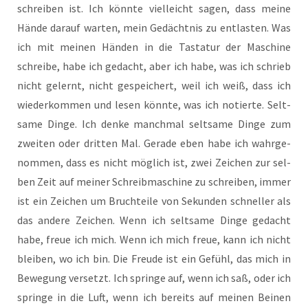
schrei­ben ist. Ich könn­te viel­leicht sagen, dass mei­ne
Hän­de dar­auf war­ten, mein Gedächt­nis zu ent­las­ten. Was
ich mit mei­nen Hän­den in die Tas­ta­tur der Maschi­ne
schrei­be, habe ich gedacht, aber ich habe, was ich schrieb
nicht gelernt, nicht gespei­chert, weil ich weiß, dass ich
wie­der­kom­men und lesen könn­te, was ich notier­te. Selt­
sa­me Din­ge. Ich den­ke manch­mal selt­sa­me Din­ge zum
zwei­ten oder drit­ten Mal. Gera­de eben habe ich wahr­ge­
nom­men, dass es nicht mög­lich ist, zwei Zei­chen zur sel­
ben Zeit auf mei­ner Schreib­ma­schi­ne zu schrei­ben, immer
ist ein Zei­chen um Bruch­tei­le von Sekun­den schnel­ler als
das ande­re Zei­chen. Wenn ich selt­sa­me Din­ge gedacht
habe, freue ich mich. Wenn ich mich freue, kann ich nicht
blei­ben, wo ich bin. Die Freu­de ist ein Gefühl, das mich in
Bewe­gung ver­setzt. Ich sprin­ge auf, wenn ich saß, oder ich
sprin­ge in die Luft, wenn ich bereits auf mei­nen Bei­nen