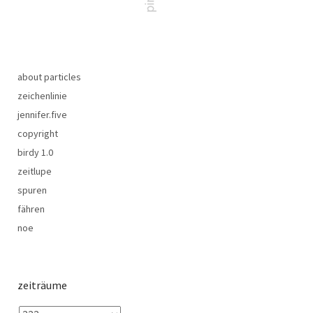
about particles
zeichenlinie
jennifer.five
copyright
birdy 1.0
zeitlupe
spuren
fähren
noe
zeiträume