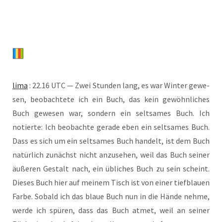
lima
: 22.16 UTC — Zwei Stun­den lang, es war Win­ter gewe­
sen, beob­ach­te­te ich ein Buch, das kein gewöhn­li­ches
Buch gewe­sen war, son­dern ein selt­sa­mes Buch. Ich
notier­te: Ich beob­ach­te gera­de eben ein selt­sa­mes Buch.
Dass es sich um ein selt­sa­mes Buch han­delt, ist dem Buch
natür­lich zunächst nicht anzu­se­hen, weil das Buch sei­ner
äuße­ren Gestalt nach, ein übli­ches Buch zu sein scheint.
Die­ses Buch hier auf mei­nem Tisch ist von einer tief­blau­en
Far­be. Sobald ich das blaue Buch nun in die Hän­de neh­me,
wer­de ich spü­ren, dass das Buch atmet, weil an sei­ner