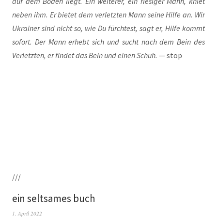
auf dem Boden liegt. Ein wei­te­rer, ein rie­si­ger Mann, kniet
neben ihm. Er bie­tet dem ver­letz­ten Mann sei­ne Hil­fe an. Wir
Ukrai­ner sind nicht so, wie Du fürch­test, sagt er, Hil­fe kommt
sofort. Der Mann erhebt sich und sucht nach dem Bein des
Ver­letz­ten, er fin­det das Bein und einen Schuh.
— stop
///
ein seltsames buch
1. April 2022