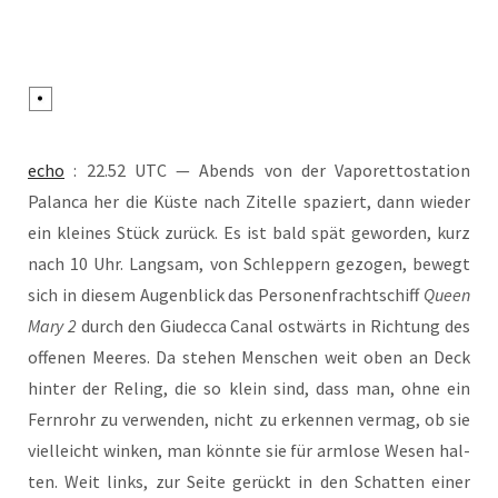
echo
: 22.52 UTC — Abends von der Vapo­ret­to­sta­ti­on
Palan­ca her die Küs­te nach Zitel­le spa­ziert, dann wie­der
ein klei­nes Stück zurück. Es ist bald spät gewor­den, kurz
nach 10 Uhr. Lang­sam, von Schlep­pern gezo­gen, bewegt
sich in die­sem Augen­blick das Per­so­nen­fracht­schiff
Queen
Mary 2
durch den Giudec­ca Canal ost­wärts in Rich­tung des
offe­nen Mee­res. Da ste­hen Men­schen weit oben an Deck
hin­ter der Reling, die so klein sind, dass man, ohne ein
Fern­rohr zu ver­wen­den, nicht zu erken­nen ver­mag, ob sie
viel­leicht win­ken, man könn­te sie für arm­lo­se Wesen hal­
ten. Weit links, zur Sei­te gerückt in den Schat­ten einer