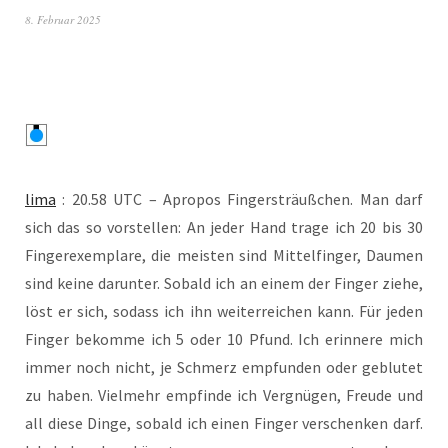
8. Februar 2025
lima
: 20.58 UTC – Apro­pos Fin­ger­sträuß­chen. Man darf
sich das so vor­stel­len: An jeder Hand tra­ge ich 20 bis 30
Fin­ger­ex­em­pla­re, die meis­ten sind Mit­tel­fin­ger, Dau­men
sind kei­ne dar­un­ter. Sobald ich an einem der Fin­ger zie­he,
löst er sich, sodass ich ihn wei­ter­rei­chen kann. Für jeden
Fin­ger bekom­me ich 5 oder 10 Pfund. Ich erin­ne­re mich
immer noch nicht, je Schmerz emp­fun­den oder geblu­tet
zu haben. Viel­mehr emp­fin­de ich Ver­gnü­gen, Freu­de und
all die­se Din­ge, sobald ich einen Fin­ger ver­schen­ken darf.