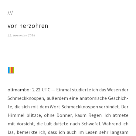
///
von herzohren
22. November 2018
oli­mam­bo
: 2.22 UTC — Ein­mal stu­dier­te ich das Wesen der
Schmeck­knospen, außer­dem eine anato­mi­sche Geschich­
te, die sich mit dem Wort Schmeck­knospen ver­bin­det. Der
Him­mel blitz­te, ohne Don­ner, kaum Regen. Ich atme­te
mit Vor­sicht, die Luft duf­te­te nach Schwe­fel. Wäh­rend ich
las, bemerk­te ich, dass ich auch im Lesen sehr lang­sam