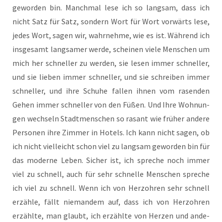
gewor­den bin. Manch­mal lese ich so lang­sam, dass ich
nicht Satz für Satz, son­dern Wort für Wort vor­wärts lese,
jedes Wort, sagen wir, wahr­nehme, wie es ist. Wäh­rend ich
insge­samt lang­samer wer­de, schei­nen vie­le Men­schen um
mich her schnel­ler zu wer­den, sie lesen immer schnel­ler,
und sie lie­ben immer schnel­ler, und sie schrei­ben immer
schnel­ler, und ihre Schu­he fal­len ihnen vom rasen­den
Gehen immer schnel­ler von den Füßen. Und Ihre Woh­nun­
gen wech­seln Stadt­men­schen so rasant wie frü­her ande­re
Per­so­nen ihre Zim­mer in Hotels. Ich kann nicht sagen, ob
ich nicht viel­leicht schon viel zu lang­sam gewor­den bin für
das moder­ne Leben. Sicher ist, ich spre­che noch immer
viel zu schnell, auch für sehr schnel­le Men­schen spre­che
ich viel zu schnell. Wenn ich von Herz­ohren sehr schnell
erzäh­le, fällt nie­man­dem auf, dass ich von Herz­ohren
erzähl­te, man glaubt, ich erzähl­te von Her­zen und ande­