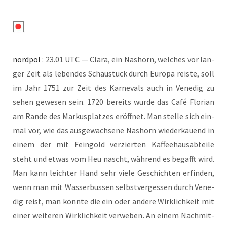
nord­pol
: 23.01 UTC — Cla­ra, ein Nas­horn, wel­ches vor lan­
ger Zeit als leben­des Schau­stück durch Euro­pa reis­te, soll
im Jahr 1751 zur Zeit des Kar­ne­vals auch in Vene­dig zu
sehen gewe­sen sein. 1720 bereits wur­de das Café Flo­ri­an
am Ran­de des Mar­kus­plat­zes eröff­net. Man stel­le sich ein­
mal vor, wie das aus­ge­wach­se­ne Nas­horn wie­der­käu­end in
einem der mit Fein­gold ver­zier­ten Kaf­fee­haus­ab­tei­le
steht und etwas vom Heu nascht, wäh­rend es begafft wird.
Man kann leich­ter Hand sehr vie­le Geschich­ten erfin­den,
wenn man mit Was­ser­bus­sen selbst­ver­ges­sen durch Vene­
dig reist, man könn­te die ein oder ande­re Wirk­lich­keit mit
einer wei­te­ren Wirk­lich­keit ver­we­ben. An einem Nach­mit­