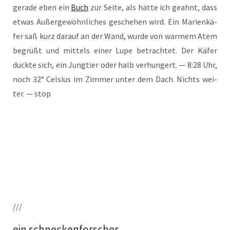
gera­de eben ein
Buch
zur Sei­te, als hät­te ich geahnt, dass
etwas Außer­ge­wöhn­li­ches gesche­hen wird. Ein Mari­en­kä­
fer saß kurz dar­auf an der Wand, wur­de von war­mem Atem
begrüßt und mit­tels einer Lupe betrach­tet. Der Käfer
duck­te sich, ein Jung­tier oder halb ver­hun­gert. — 8:28 Uhr,
noch 32° Cel­si­us im Zim­mer unter dem Dach. Nichts wei­
ter. — stop
///
ein schneckenforscher