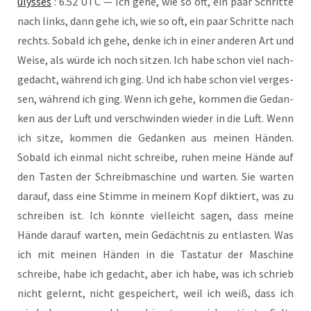
ulys­ses
: 6.52 UTC — Ich gehe, wie so oft, ein paar Schrit­te
nach links, dann gehe ich, wie so oft, ein paar Schrit­te nach
rechts. Sobald ich gehe, den­ke ich in einer ande­ren Art und
Wei­se, als wür­de ich noch sit­zen. Ich habe schon viel nach­
ge­dacht, wäh­rend ich ging. Und ich habe schon viel ver­ges­
sen, wäh­rend ich ging. Wenn ich gehe, kom­men die Gedan­
ken aus der Luft und ver­schwin­den wie­der in die Luft. Wenn
ich sit­ze, kom­men die Gedan­ken aus mei­nen Hän­den.
Sobald ich ein­mal nicht schrei­be, ruhen mei­ne Hän­de auf
den Tas­ten der Schreib­ma­schi­ne und war­ten. Sie war­ten
dar­auf, dass eine Stim­me in mei­nem Kopf dik­tiert, was zu
schrei­ben ist. Ich könn­te viel­leicht sagen, dass mei­ne
Hän­de dar­auf war­ten, mein Gedächt­nis zu ent­las­ten. Was
ich mit mei­nen Hän­den in die Tas­ta­tur der Maschi­ne
schrei­be, habe ich gedacht, aber ich habe, was ich schrieb
nicht gelernt, nicht gespei­chert, weil ich weiß, dass ich