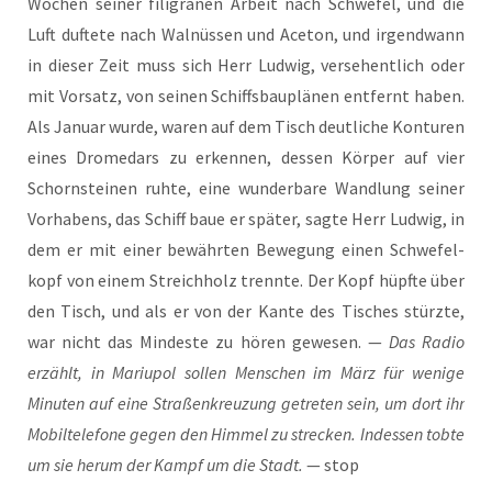
Wochen sei­ner fili­gra­nen Arbeit nach Schwe­fel, und die
Luft duf­te­te nach Wal­nüs­sen und Ace­ton, und irgend­wann
in die­ser Zeit muss sich Herr Lud­wig, ver­se­hent­lich oder
mit Vor­satz, von sei­nen Schiffs­bau­plä­nen ent­fernt haben.
Als Janu­ar wur­de, waren auf dem Tisch deut­li­che Kon­tu­ren
eines Dro­me­dars zu erken­nen, des­sen Kör­per auf vier
Schorn­stei­nen ruh­te, eine wun­der­ba­re Wand­lung sei­ner
Vor­ha­bens, das Schiff baue er spä­ter, sag­te Herr Lud­wig, in
dem er mit einer bewähr­ten Bewe­gung einen Schwe­fel­
kopf von einem Streich­holz trenn­te. Der Kopf hüpf­te über
den Tisch, und als er von der Kan­te des Tisches stürz­te,
war nicht das Min­des­te zu hören gewe­sen. —
Das Radio
erzählt, in Mariu­pol sol­len Men­schen im März für weni­ge
Minu­ten auf eine Stra­ßen­kreu­zung getre­ten sein, um dort ihr
Mobil­te­le­fo­ne gegen den Him­mel zu stre­cken. Indes­sen tob­te
um sie her­um der Kampf um die Stadt.
— stop