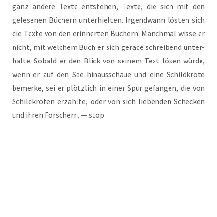
ganz ande­re Tex­te ent­ste­hen, Tex­te, die sich mit den
gele­se­nen Büchern unter­hiel­ten. Irgend­wann lös­ten sich
die Tex­te von den erin­ner­ten Büchern. Manch­mal wis­se er
nicht, mit wel­chem Buch er sich gera­de schrei­bend unter­
hal­te. Sobald er den Blick von sei­nem Text lösen wür­de,
wenn er auf den See hin­aus­schaue und eine Schild­krö­te
bemer­ke, sei er plötz­lich in einer Spur gefan­gen, die von
Schild­krö­ten erzähl­te, oder von sich lie­ben­den Sche­cken
und ihren For­schern. — stop