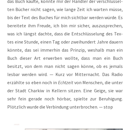
das Buch kauf­te, konn­te mir der Händ­ler der ver­schlüs­sel­
ten Bücher nicht sagen, wie lan­ge Zeit ich war­ten müs­se,
bis der Text des Buches für mich sicht­bar wer­den wür­de. Es
berei­te­te ihm Freu­de, ich bin mir sicher, aus­zu­spre­chen,
was ich längst dach­te, dass die Ent­schlüs­se­lung des Tex­
tes eine Stun­de, einen Tag oder zwei­hun­dert Jah­re dau­ern
könn­te, das sei immer­hin das Prin­zip, wes­halb man ein
Buch die­ser Art erwer­ben woll­te, dass man ein Buch
besitzt, von dem man nicht sagen kön­ne, ob es jemals
les­bar wer­den wird. — Kurz vor Mit­ter­nacht. Das Radio
erzähl­te so eben noch in
Echt­zeit
von Men­schen, die unter
der Stadt Char­kiw in Kel­lern sit­zen. Eine Gei­ge, sie war
sehr fein gera­de noch hör­bar, spiel­te zur Beru­hi­gung.
Plötz­lich wur­de die Ver­bin­dung unter­bro­chen. — stop