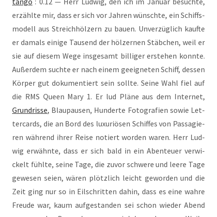
tan­go
: 0.12 — Herr Lud­wig, den ich im Janu­ar besuch­te,
erzähl­te mir, dass er sich vor Jah­ren wünsch­te, ein Schiffs­
mo­dell aus Streich­höl­zern zu bau­en. Unver­züg­lich kauf­te
er damals eini­ge Tau­send der höl­zer­nen Stäb­chen, weil er
sie auf die­sem Wege ins­ge­samt bil­li­ger erste­hen konn­te.
Außer­dem such­te er nach einem geeig­ne­ten Schiff, des­sen
Kör­per gut doku­men­tiert sein soll­te. Sei­ne Wahl fiel auf
die RMS Queen Mary 1. Er lud Plä­ne aus dem Inter­net,
Grund­ris­se
, Blau­pau­sen, Hun­der­te Foto­gra­fien sowie Let­
ter­cards, die an Bord des luxu­riö­sen Schif­fes von Pas­sa­gie­
ren wäh­rend ihrer Rei­se notiert wor­den waren. Herr Lud­
wig erwähn­te, dass er sich bald in ein Aben­teu­er ver­wi­
ckelt fühl­te, sei­ne Tage, die zuvor schwe­re und lee­re Tage
gewe­sen sei­en, wären plötz­lich leicht gewor­den und die
Zeit ging nur so in Eil­schrit­ten dahin, dass es eine wah­re
Freu­de war, kaum auf­ge­stan­den sei schon wie­der Abend