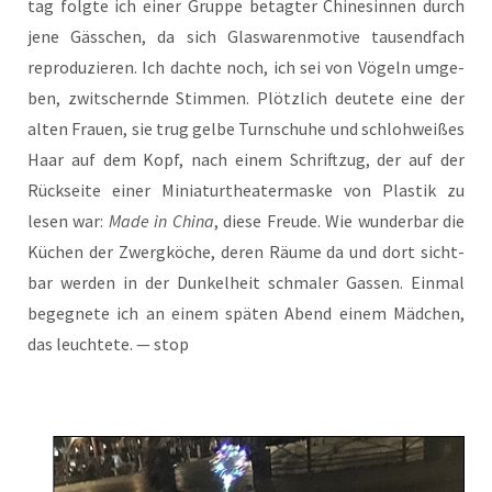
tag folg­te ich einer Grup­pe betag­ter Chi­ne­sin­nen durch
jene Gäss­chen, da sich Glas­wa­ren­mo­ti­ve tau­send­fach
repro­du­zie­ren. Ich dach­te noch, ich sei von Vögeln umge­
ben, zwit­schern­de Stim­men. Plötz­lich deu­te­te eine der
alten Frau­en, sie trug gel­be Turn­schu­he und schloh­wei­ßes
Haar auf dem Kopf, nach einem Schrift­zug, der auf der
Rück­sei­te einer Minia­tur­thea­ter­mas­ke von Plas­tik zu
lesen war:
Made in Chi­na
, die­se Freu­de. Wie wun­der­bar die
Küchen der Zwerg­kö­che, deren Räu­me da und dort sicht­
bar wer­den in der Dun­kel­heit schma­ler Gas­sen. Ein­mal
begeg­ne­te ich an einem spä­ten Abend einem Mäd­chen,
das leuch­te­te. — stop