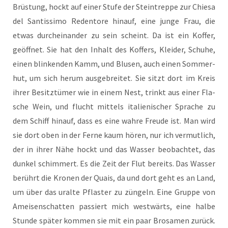
Brüs­tung, hockt auf einer Stu­fe der Stein­trep­pe zur Chie­sa
del San­tis­si­mo Reden­to­re hin­auf, eine jun­ge Frau, die
etwas durch­ein­an­der zu sein scheint. Da ist ein Kof­fer,
geöff­net. Sie hat den Inhalt des Kof­fers, Klei­der, Schu­he,
einen blin­ken­den Kamm, und Blu­sen, auch einen Som­mer­
hut, um sich her­um aus­ge­brei­tet. Sie sitzt dort im Kreis
ihrer Besitz­tü­mer wie in einem Nest, trinkt aus einer Fla­
sche Wein, und flucht mit­tels ita­lie­ni­scher Spra­che zu
dem Schiff hin­auf, dass es eine wah­re Freu­de ist. Man wird
sie dort oben in der Fer­ne kaum hören, nur ich ver­mut­lich,
der in ihrer Nähe hockt und das Was­ser beob­ach­tet, das
dun­kel schim­mert. Es die Zeit der Flut bereits. Das Was­ser
berührt die Kro­nen der Quais, da und dort geht es an Land,
um über das uralte Pflas­ter zu zün­geln. Eine Grup­pe von
Amei­sen­schat­ten pas­siert mich west­wärts, eine hal­be
Stun­de spä­ter kom­men sie mit ein paar Bro­sa­men zurück.