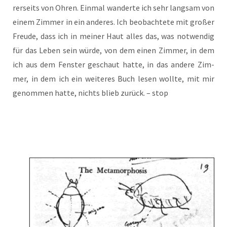
rer­seits von Ohren. Ein­mal wan­der­te ich sehr lang­sam von
einem Zim­mer in ein ande­res. Ich beob­ach­tete mit gro­ßer
Freu­de, dass ich in mei­ner Haut alles das, was not­wen­dig
für das Leben sein wür­de, von dem einen Zim­mer, in dem
ich aus dem Fens­ter geschaut hat­te, in das ande­re Zim­
mer, in dem ich ein wei­te­res Buch lesen woll­te, mit mir
genom­men hat­te, nichts blieb zurück. – stop