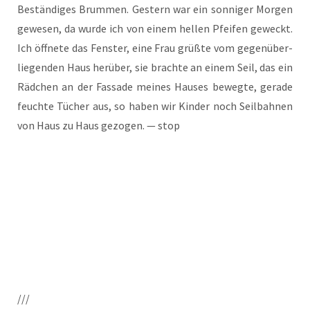
Bestän­di­ges Brum­men. Ges­tern war ein son­ni­ger Mor­gen
gewe­sen, da wur­de ich von einem hel­len Pfei­fen geweckt.
Ich öff­ne­te das Fens­ter, eine Frau grüß­te vom gegen­über­
lie­gen­den Haus her­über, sie brach­te an einem Seil, das ein
Räd­chen an der Fas­sa­de mei­nes Hau­ses beweg­te, gera­de
feuch­te Tücher aus, so haben wir Kin­der noch Seil­bah­nen
von Haus zu Haus gezo­gen. — stop
///