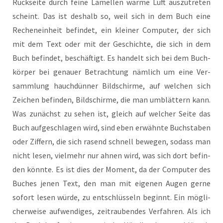
Rück­sei­te durch fei­ne Lamel­len war­me Luft aus­zu­tre­ten
scheint. Das ist des­halb so, weil sich in dem Buch eine
Rechen­ein­heit befin­det, ein klei­ner Com­pu­ter, der sich
mit dem Text oder mit der Geschich­te, die sich in dem
Buch befin­det, beschäf­tigt. Es han­delt sich bei dem Buch­
kör­per bei genau­er Betrach­tung näm­lich um eine Ver­
samm­lung hauch­dün­ner Bild­schir­me, auf wel­chen sich
Zei­chen befin­den, Bild­schir­me, die man umblät­tern kann.
Was zunächst zu sehen ist, gleich auf wel­cher Sei­te das
Buch auf­ge­schla­gen wird, sind eben erwähn­te Buch­sta­ben
oder Zif­fern, die sich rasend schnell bewe­gen, sodass man
nicht lesen, viel­mehr nur ahnen wird, was sich dort befin­
den könn­te. Es ist dies der Moment, da der Com­pu­ter des
Buches jenen Text, den man mit eige­nen Augen ger­ne
sofort lesen wür­de, zu ent­schlüs­seln beginnt. Ein mög­li­
cher­wei­se auf­wen­di­ges, zeit­rau­ben­des Ver­fah­ren. Als ich