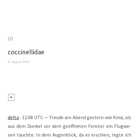
///
coccinellidae
8. August 2019
del­ta
: 12.08 UTC — Freu­de am Abend ges­tern wie Kind, als
aus dem Dun­kel vor dem geöff­ne­ten Fens­ter ein Flug­we­
sen tauch­te. In dem Augen­blick, da es erschien, leg­te ich