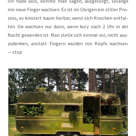
Ich habe also, könn­te man sagen, aus­ge­sorgt, solan­ge
mir neue Fin­ger wach­sen. Es ist im Übri­gen ein stil­ler Pro­
zess, es knis­tert kaum hör­bar, wenn sich Kno­chen ent­fal­
ten. Sie wach­sen nur dann, wenn kurz nach 2 Uhr in der
Nacht gewor­den ist. Man stel­le sich ein­mal vor, nicht aus­
zu­den­ken, anstatt Fin­gern wür­den mir Köp­fe wach­sen.
— stop