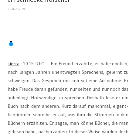
3. Mai 2019
sier­ra
: 20.15 UTC — Ein Freund erzähl­te, er habe end­lich,
nach lan­gen Jah­ren unent­weg­ten Spre­chens, gelernt zu
schwei­gen. Das Gespräch mit mir sei eine Aus­nah­me. Er
habe Freu­de dar­an gefun­den, nur sel­ten und nur noch das
unbe­dingt Not­wen­di­ge zu spre­chen. Des­halb lese er ein
Buch nach dem ande­ren. Kurz dar­auf manch­mal, eigent­
lich immer, schrei­be er auf, was ihm die Stim­men in den
Büchern erzähl­ten. Er sag­te, man kön­ne Bücher, die man
gele­sen habe, nach­er­zäh­len. In die­ser Wei­se wür­den doch