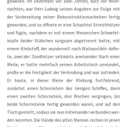
gewe­sen. Im Dezem­ber vor zwei Jah­ren, kurz vor Weih­
nach­ten, war Herr Lud­wig sei­nen Anga­ben zur Fol­ge mit
der Vor­be­rei­tung sei­ner Rekon­struk­ti­ons­ar­bei­ten fer­tig
gewor­den, und so öff­ne­te er eine Schach­tel Streich­höl­zer
und füg­te, nach­dem er mit einem Mes­ser­chen Schwe­fel­
köp­fe bei­der Stäb­chen sorg­sam abge­trennt hat­te, mit
einem Kleb­stoff, der wun­der­voll nach Wal­nuss­li­kör duf­te­
te, zwei der Zünd­höl­zer seit­wärts anein­an­der. Nach einer
Wei­le, er hat­te mehr­fach sei­nen Arbeits­tisch umrun­det,
prüf­te er die Fes­tig­keit der Ver­bin­dung und war zufrie­den.
Er bau­te, in die­ser Wei­se der Kle­bung fort­fah­rend,
zunächst einen Schorn­stein des rie­si­gen Schif­fes, dann
einen zwei­ten Schorn­stein, drei Wochen ver­gin­gen, bis
bei­de Schorn­stei­ne fer­tig gewor­den waren, und auf den
Tisch gestellt, sodass sie nun mit­ein­an­der ver­bun­den wer­
den konn­ten. Die Hän­de des alten Man­nes rochen in jenen