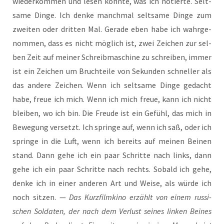
wie­der­kom­men und lesen könn­te, was ich notier­te. Selt­
sa­me Din­ge. Ich den­ke manch­mal selt­sa­me Din­ge zum
zwei­ten oder drit­ten Mal. Gera­de eben habe ich wahr­ge­
nom­men, dass es nicht mög­lich ist, zwei Zei­chen zur sel­
ben Zeit auf mei­ner Schreib­ma­schi­ne zu schrei­ben, immer
ist ein Zei­chen um Bruch­tei­le von Sekun­den schnel­ler als
das ande­re Zei­chen. Wenn ich selt­sa­me Din­ge gedacht
habe, freue ich mich. Wenn ich mich freue, kann ich nicht
blei­ben, wo ich bin. Die Freu­de ist ein Gefühl, das mich in
Bewe­gung ver­setzt. Ich sprin­ge auf, wenn ich saß, oder ich
sprin­ge in die Luft, wenn ich bereits auf mei­nen Bei­nen
stand. Dann gehe ich ein paar Schrit­te nach links, dann
gehe ich ein paar Schrit­te nach rechts. Sobald ich gehe,
den­ke ich in einer ande­ren Art und Wei­se, als wür­de ich
noch sit­zen. —
Das Kurz­film­ki­no erzählt von einem rus­si­
schen Sol­da­ten, der nach dem Ver­lust sei­nes lin­ken Bei­nes