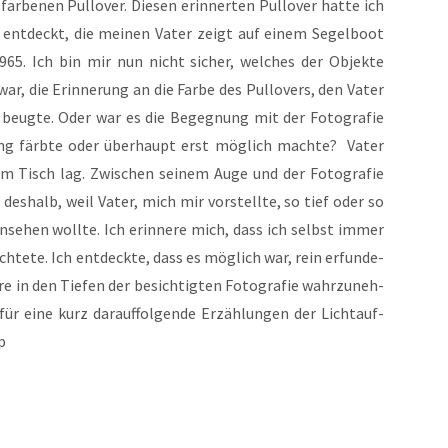
­be­nen Pull­over. Die­sen erin­ner­ten Pull­over hat­te ich
ie ent­deckt, die mei­nen Vater zeigt auf einem Segel­boot
 1965. Ich bin mir nun nicht sicher, wel­ches der Objek­te
r, die Erin­ne­rung an die Far­be des Pull­overs, den Vater
h beug­te. Oder war es die Begeg­nung mit der Foto­gra­fie
rung färb­te oder über­haupt erst mög­lich mach­te? Vater
em Tisch lag. Zwi­schen sei­nem Auge und der Foto­gra­fie
s­halb, weil Vater, mich mir vor­stell­te, so tief oder so
in­se­hen woll­te. Ich erin­ne­re mich, dass ich selbst immer
ch­te­te. Ich ent­deck­te, dass es mög­lich war, rein erfun­de­
e in den Tie­fen der besich­tig­ten Foto­gra­fie wahr­zu­neh­
 für eine kurz dar­auf­fol­gen­de Erzäh­lun­gen der Licht­auf­
p