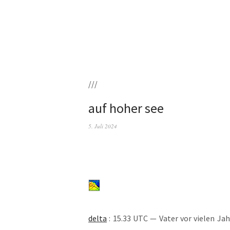
///
auf hoher see
5. Juli 2024
del­ta
: 15.33 UTC — Vater vor vie­len Jah­