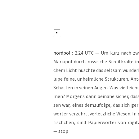
nord­pol
: 2.24 UTC — Um kurz nach zwei 
Mariu­pol durch rus­si­sche Streit­kräf­te
chem Licht husch­te das selt­sam wun­der
lu­pe fei­ne, unheim­li­che Struk­tu­ren. A
Schat­ten in sei­nen Augen. Was viel­leic
men? Mor­gens dann bei­na­he sicher, dass d
sen war, eines dem­zu­fol­ge, das sich ge
wör­ter ver­zehrt, ver­letz­li­che Wesen. In
fisch­chen, sind Papier­wör­ter von digi­
— stop