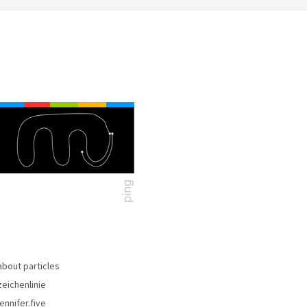
about particles
zeichenlinie
jennifer.five