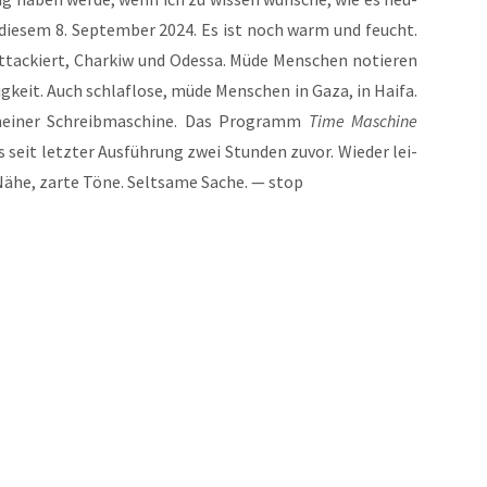
die­sem 8. Sep­tem­ber 2024. Es ist noch warm und feucht.
tta­ckiert, Char­kiw und Odes­sa. Müde Men­schen notie­ren
ig­keit. Auch schlaf­lo­se, müde Men­schen in Gaza, in Hai­fa.
ei­ner Schreib­ma­schi­ne. Das Pro­gramm
Time Maschi­ne
seit letz­ter Aus­füh­rung zwei Stun­den zuvor. Wie­der lei­
Nähe, zar­te Töne. Selt­sa­me Sache. — stop