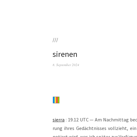
///
sirenen
8. September 2024
sier­ra
: 19.12 UTC — Am Nach­mit­tag beob­
rung ihres Gedächt­nis­ses voll­zieht, ei
notiert wird, was ich spä­ter zur Ver­fü­g