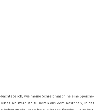
ach­te­te ich, wie mei­ne Schreib­ma­schi­ne eine Spei­che­
n lei­ses Knis­tern ist zu hören aus dem Käst­chen, in das
ung haben wer­de, wenn ich zu wis­sen wün­sche, wie es heu­