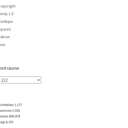
copyright
birdy 1.0
zeitlupe
spuren
fähren
noe
zeiträume
lichtbilder
1,177
particles
3,550
wörter 809,978
tags
6,153