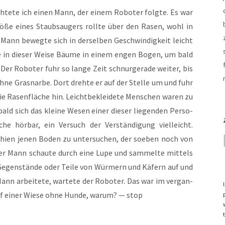
­te­te ich einen Mann, der einem Robo­ter folg­te. Es war
ö­ße eines Staub­saugers roll­te über den Rasen, wohl in
 Mann beweg­te sich in der­sel­ben Geschwin­dig­keit leicht
te in die­ser Wei­se Bäu­me in einem engen Bogen, um bald
Der Robo­ter fuhr so lan­ge Zeit schnur­ge­ra­de wei­ter, bis
hne Gras­nar­be. Dort dreh­te er auf der Stel­le um und fuhr
e Rasen­flä­che hin. Leicht­be­klei­de­te Men­schen waren zu
ald sich das klei­ne Wesen einer die­ser lie­gen­den Per­so­
che hör­bar, ein Ver­such der Ver­stän­di­gung viel­leicht.
schien jenen Boden zu unter­su­chen, der soeben noch von
er Mann schau­te durch eine Lupe und sam­mel­te mit­tels
 Gegen­stän­de oder Tei­le von Wür­mern und Käfern auf und
Mann arbei­te­te, war­te­te der Robo­ter. Das war im ver­gan­
f einer Wie­se ohne Hun­de, war­um? — stop