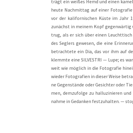
trägt ein wei­ßes Hemd und einen kamel­far
heu­te Nach­mit­tag auf einer Foto­gra­f
vor der kali­for­ni­schen Küs­te im Jahr
zunächst in mei­nem Kopf gegen­wär­tig wa
trug, als er sich über einen Leucht­tisc
des Seg­lers gewe­sen, die eine Erin­ne­
betrach­te­te ein Dia, das vor ihm auf d
klemm­te eine SILVESTRI — Lupe; es war de
weit wie mög­lich in die Foto­gra­fie hin­e
wie­der Foto­gra­fien in die­ser Wei­se betra
ne Gegen­stän­de oder Gesich­ter oder Tie­r
men, dem­zu­fol­ge zu hal­lu­zi­nie­ren und
nah­me in Gedan­ken fest­zu­hal­ten. — sto