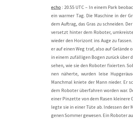
echo
: 20.55 UTC – In einem Park beob­ach
ein war­mer Tag. Die Maschi­ne in der Gr
dem Auf­trag, das Gras zu schnei­den. Der
ver­setzt hin­ter dem Robo­ter, umkreis­
wie­der den Hori­zont ins Auge zu fas­sen. 
er auf einen Weg traf, also auf Gelän­de o
in einem zufäl­li­gen Bogen zurück über di
sehen, wie sie den Robo­ter fixier­ten. Sob
nen näher­te, wur­den lei­se Hup­ge­räu­s
Manch­mal knie­te der Mann nie­der. Er 
dem Robo­ter über­fah­ren wor­den war. D
einer Pin­zet­te von dem Rasen klei­ne­re
leg­te sie in einer Tüte ab. Indes­sen der 
ge­nen Som­mer gewe­sen. Ein Robo­ter au