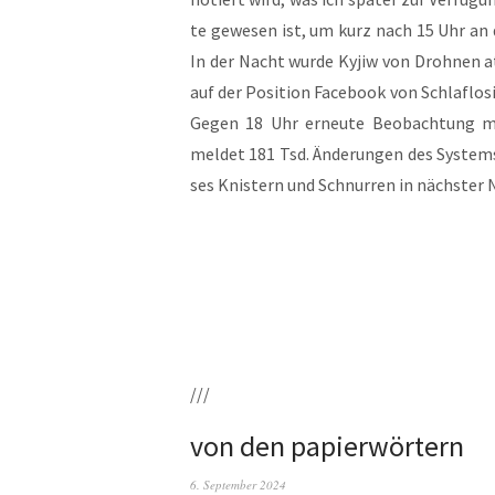
te gewe­sen ist, um kurz nach 15 Uhr an 
In der Nacht wur­de Kyjiw von Droh­nen a
auf der Posi­ti­on Face­book von Schlaf­lo­s
Gegen 18 Uhr erneu­te Beob­ach­tung m
mel­det 181 Tsd. Ände­run­gen des Sys­tems 
ses Knis­tern und Schnur­ren in nächs­ter 
///
von den papierwörtern
6. September 2024