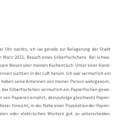
Uhr nachts, ich las gera­de zur Bela­ge­rung der Stadt
 im März 2022, Besuch eines Sil­ber­fisch­chens. Bei schwa­
­ba­re Wesen über mei­nen Küchen­tisch. Unter einer Hand­
nten­nen such­ten in der Luft her­um. Ich war ver­mut­lich ein
ht haben sei­ne Anten­nen von mei­ner Per­son wahr­ge­nom­
as Sil­ber­fisch­chen ver­mut­lich ein Papier­fi­schen gewe­
rn von Papie­ren ernährt, dem­zu­fol­ge gleich­wohl Papier­
 die­ser Hin­sicht, in der Nähe einer Popu­la­ti­on der Papier­
ta­len oder elek­tri­schen Wör­tern gut zu unter­schei­den.