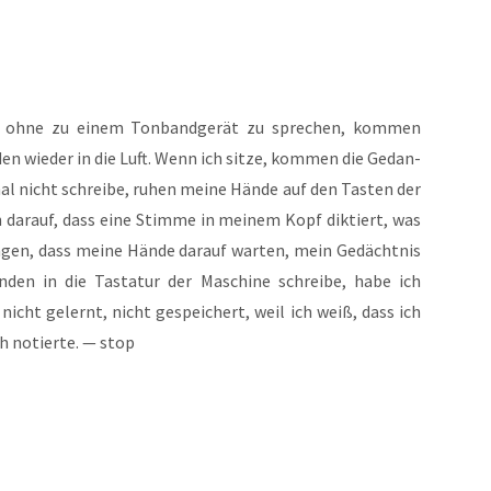
ohne zu einem Ton­band­ge­rät zu spre­chen, kom­men
den wie­der in die Luft. Wenn ich sit­ze, kom­men die Gedan­
al nicht schrei­be, ruhen mei­ne Hän­de auf den Tas­ten der
n dar­auf, dass eine Stim­me in mei­nem Kopf dik­tiert, was
 sagen, dass mei­ne Hän­de dar­auf war­ten, mein Gedächt­nis
­den in die Tas­ta­tur der Maschi­ne schrei­be, habe ich
nicht gelernt, nicht gespei­chert, weil ich weiß, dass ich
h notier­te. — stop