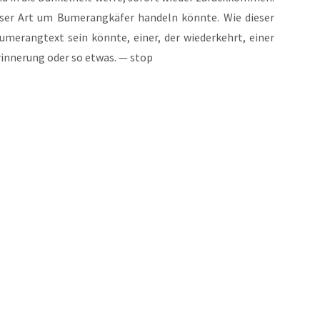
ser Art um Bume­rang­kä­fer han­deln könn­te. Wie die­ser
ume­rang­text sein könn­te, einer, der wie­der­kehrt, einer
Erin­ne­rung oder so etwas. — stop