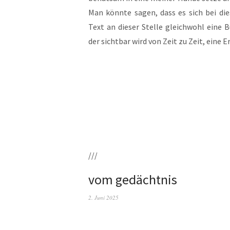
Man könn­te sagen, dass es sich bei die­
Text an die­ser Stel­le gleich­wohl eine B
der sicht­bar wird von Zeit zu Zeit, eine 
///
vom gedächtnis
2. Juni 2025