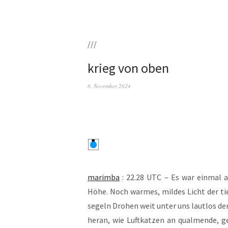
///
krieg von oben
8. November 2024
marim­ba
: 22.28 UTC – Es war ein­mal 
Höhe. Noch war­mes, mil­des Licht der ti
segeln Dro­hen weit unter uns laut­los der
her­an, wie Luft­kat­zen an qual­men­de, 