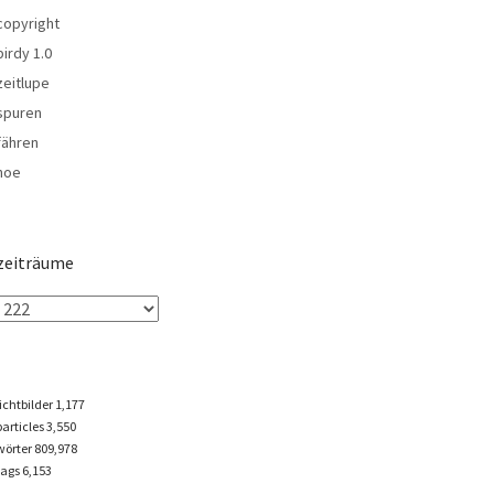
copyright
birdy 1.0
zeitlupe
spuren
fähren
noe
zeiträume
lichtbilder
1,177
particles
3,550
wörter 809,978
tags
6,153