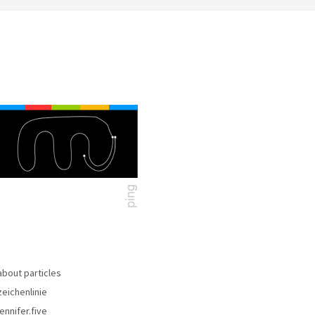
about particles
zeichenlinie
jennifer.five