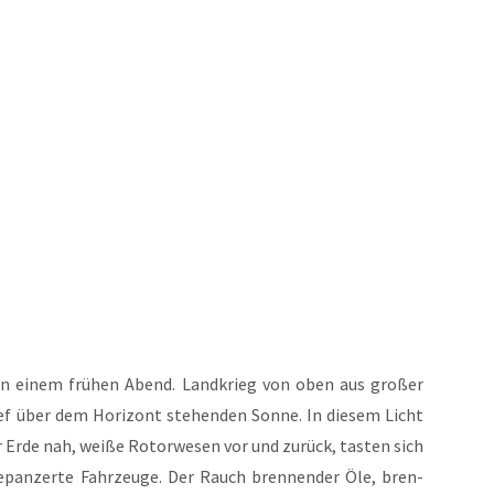
an einem frü­hen Abend. Land­krieg von oben aus gro­ßer
ef über dem Hori­zont ste­hen­den Son­ne. In die­sem Licht
 Erde nah, wei­ße Rotor­we­sen vor und zurück, tas­ten sich
gepan­zer­te Fahr­zeu­ge. Der Rauch bren­nen­der Öle, bren­