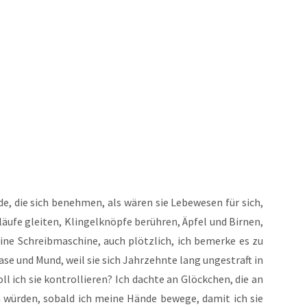
e, die sich beneh­men, als wären sie Lebe­we­sen für sich,
äu­fe glei­ten, Klin­gel­knöp­fe berüh­ren, Äpfel und Bir­nen,
­ne Schreib­ma­schi­ne, auch plötz­lich, ich bemer­ke es zu
ase und Mund, weil sie sich Jahr­zehn­te lang unge­straft in
ll ich sie kon­trol­lie­ren? Ich dach­te an Glöck­chen, die an
n wür­den, sobald ich mei­ne Hän­de bewe­ge, damit ich sie