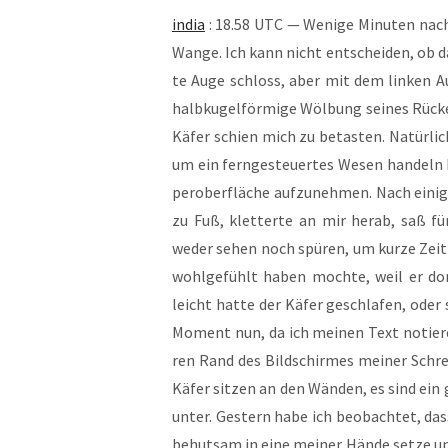
india
: 18.58 UTC — Weni­ge Minu­ten nach M
Wan­ge. Ich kann nicht ent­schei­den, ob 
te Auge schloss, aber mit dem lin­ken A
halb­ku­gel­för­mi­ge Wöl­bung sei­nes Rüc
Käfer schien mich zu betas­ten. Natür­lich
um ein fern­ge­steu­er­tes Wesen han­del
per­ober­flä­che auf­zu­neh­men. Nach eini­g
zu Fuß, klet­ter­te an mir her­ab, saß f
weder sehen noch spü­ren, um kur­ze Zeit
wohl­ge­fühlt haben moch­te, weil er dort
leicht hat­te der Käfer geschla­fen, oder 
Moment nun, da ich mei­nen Text notie­re
ren Rand des Bild­schir­mes mei­ner Schrei
Käfer sit­zen an den Wän­den, es sind ein
un­ter. Ges­tern habe ich beob­ach­tet, da
behut­sam in eine mei­ner Hän­de set­ze un