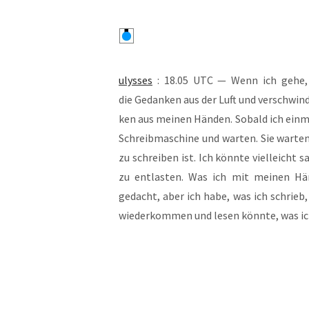
ulys­ses
: 18.05 UTC — Wenn ich gehe, 
die Gedan­ken aus der Luft und ver­schwin­
ken aus mei­nen Hän­den. Sobald ich ein­m
Schreib­ma­schi­ne und war­ten. Sie war­te
zu schrei­ben ist. Ich könn­te viel­leicht
zu ent­las­ten. Was ich mit mei­nen Hän
gedacht, aber ich habe, was ich schrieb, 
wie­der­kom­men und lesen könn­te, was ic