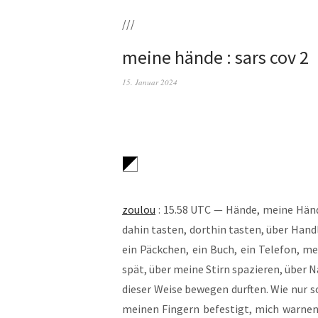
///
meine hände : sars cov 2
15. Januar 2024
zou­lou
: 15.58 UTC — Hän­de, mei­ne Hän­d
dahin tas­ten, dort­hin tas­ten, über Hand­l
ein Päck­chen, ein Buch, ein Tele­fon, mei
spät, über mei­ne Stirn spa­zie­ren, über N
die­ser Wei­se bewe­gen durf­ten. Wie nur so
mei­nen Fin­gern befes­tigt, mich war­ne