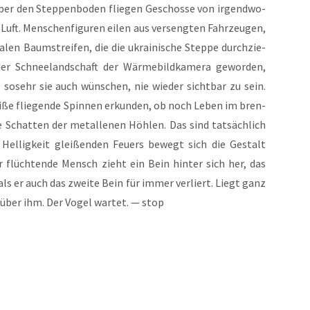
 über den Step­pen­bo­den flie­gen Geschos­se von irgend­wo­
Luft. Men­schen­fi­gu­ren eilen aus ver­seng­ten Fahr­zeu­gen,
en Baum­strei­fen, die die ukrai­ni­sche Step­pe durch­zie­
r Schnee­land­schaft der Wär­me­bild­ka­me­ra gewor­den,
, sosehr sie auch wün­schen, nie wie­der sicht­bar zu sein.
i­ße flie­gen­de Spin­nen erkun­den, ob noch Leben im bren­
e Schat­ten der metal­le­nen Höh­len. Das sind tat­säch­lich
Hel­lig­keit glei­ßen­den Feu­ers bewegt sich die Gestalt
r flüch­ten­de Mensch zieht ein Bein hin­ter sich her, das
als er auch das zwei­te Bein für immer ver­liert. Liegt ganz
t über ihm. Der Vogel war­tet. — stop