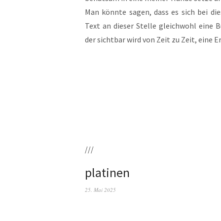
Man könn­te sagen, dass es sich bei die­
Text an die­ser Stel­le gleich­wohl eine B
der sicht­bar wird von Zeit zu Zeit, eine 
///
platinen
25. Mai 2025