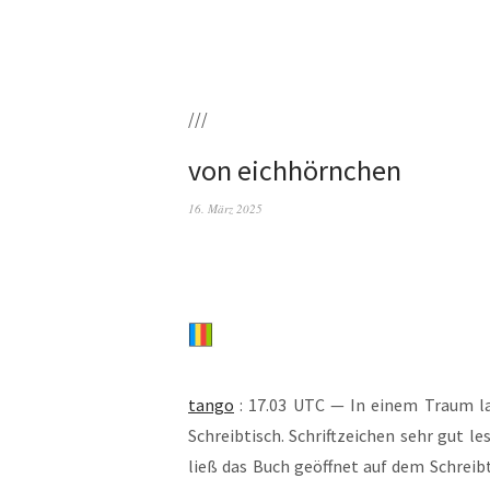
///
von eichhörnchen
16. März 2025
tan­go
: 17.03 UTC — In einem Traum las
Schreib­tisch. Schrift­zei­chen sehr gut le
ließ das Buch geöff­net auf dem Schreib­t