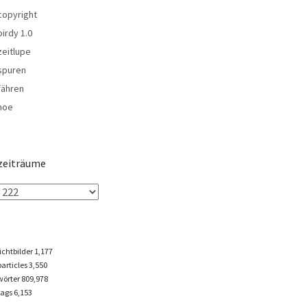
copyright
birdy 1.0
zeitlupe
spuren
fähren
noe
zeiträume
lichtbilder
1,177
particles
3,550
wörter 809,978
tags
6,153