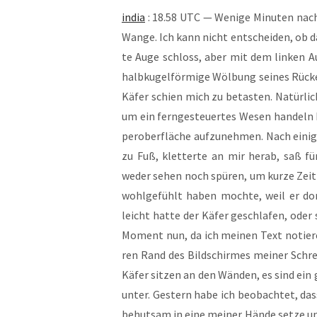
india
: 18.58 UTC — Weni­ge Minu­ten nach M
Wan­ge. Ich kann nicht ent­schei­den, ob 
te Auge schloss, aber mit dem lin­ken A
halb­ku­gel­för­mi­ge Wöl­bung sei­nes Rüc
Käfer schien mich zu betas­ten. Natür­lich
um ein fern­ge­steu­er­tes Wesen han­del
per­ober­flä­che auf­zu­neh­men. Nach eini­g
zu Fuß, klet­ter­te an mir her­ab, saß f
weder sehen noch spü­ren, um kur­ze Zeit
wohl­ge­fühlt haben moch­te, weil er dort
leicht hat­te der Käfer geschla­fen, oder 
Moment nun, da ich mei­nen Text notie­re
ren Rand des Bild­schir­mes mei­ner Schrei
Käfer sit­zen an den Wän­den, es sind ein
un­ter. Ges­tern habe ich beob­ach­tet, da
behut­sam in eine mei­ner Hän­de set­ze un