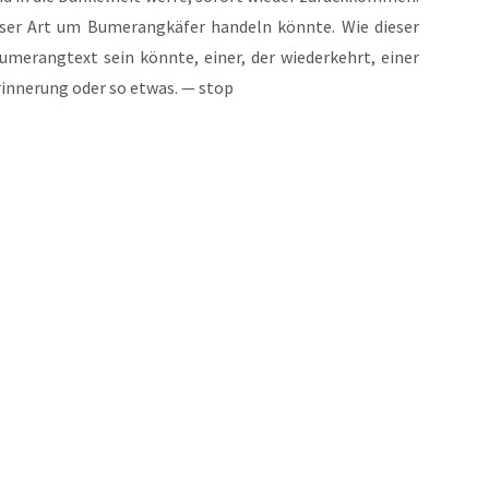
ser Art um Bume­rang­kä­fer han­deln könn­te. Wie die­ser
ume­rang­text sein könn­te, einer, der wie­der­kehrt, einer
Erin­ne­rung oder so etwas. — stop