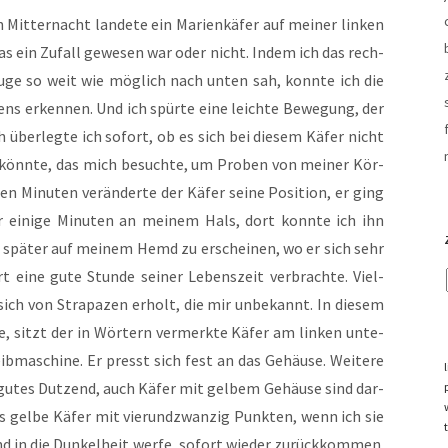
it­ter­nacht lan­de­te ein Mari­en­kä­fer auf mei­ner lin­ken
das ein Zufall gewe­sen war oder nicht. Indem ich das rech­
uge so weit wie mög­lich nach unten sah, konn­te ich die
kens erken­nen. Und ich spür­te eine leich­te Bewe­gung, der
 über­leg­te ich sofort, ob es sich bei die­sem Käfer nicht
n könn­te, das mich besuch­te, um Pro­ben von mei­ner Kör­
en Minu­ten ver­än­der­te der Käfer sei­ne Posi­ti­on, er ging
ür eini­ge Minu­ten an mei­nem Hals, dort konn­te ich ihn
 spä­ter auf mei­nem Hemd zu erschei­nen, wo er sich sehr
 eine gute Stun­de sei­ner Lebens­zeit ver­brach­te. Viel­
sich von Stra­pa­zen erholt, die mir unbe­kannt. In die­sem
, sitzt der in Wör­tern ver­merk­te Käfer am lin­ken unte­
b­ma­schi­ne. Er presst sich fest an das Gehäu­se. Wei­te­re
 gutes Dut­zend, auch Käfer mit gel­bem Gehäu­se sind dar­
ss gel­be Käfer mit vier­und­zwan­zig Punk­ten, wenn ich sie
d in die Dun­kel­heit wer­fe, sofort wie­der zurück­kom­men.