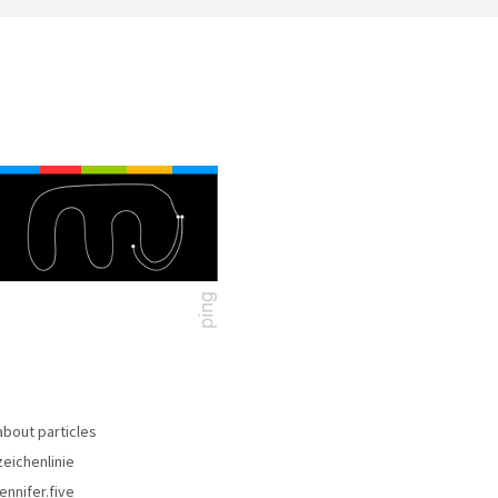
about particles
zeichenlinie
jennifer.five