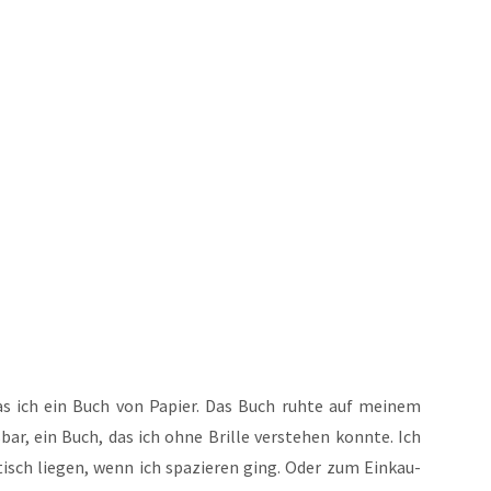
 ich ein Buch von Papier. Das Buch ruh­te auf mei­nem
s­bar, ein Buch, das ich ohne Bril­le ver­ste­hen konn­te. Ich
isch lie­gen, wenn ich spa­zie­ren ging. Oder zum Ein­kau­