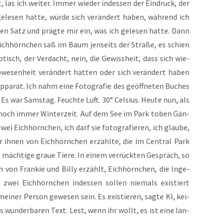
 las ich wei­ter. Immer wie­der indes­sen der Ein­druck, der
le­sen hat­te, wür­de sich ver­än­dert haben, wäh­rend ich
en Satz und präg­te mir ein, was ich gele­sen hat­te. Dann
Eich­hörn­chen saß im Baum jen­seits der Stra­ße, es schien
isch, der Ver­dacht, nein, die Gewiss­heit, dass sich wie­
e­sen­heit ver­än­dert hat­ten oder sich ver­än­dert haben
­pa­rat. Ich nahm eine Foto­gra­fie des geöff­ne­ten Buches
s war Sams­tag. Feuch­te Luft. 30° Cel­si­us. Heu­te nun, als
t noch immer Win­ter­zeit. Auf dem See im Park toben Gän­
i Eich­hörn­chen, ich darf sie foto­gra­fie­ren, ich glau­be,
r ihnen von Eich­hörn­chen erzähl­te, die im Cen­tral Park
mäch­ti­ge graue Tie­re. In einem ver­rück­ten Gespräch, so
h von Fran­kie und Bil­ly erzählt, Eich­hörn­chen, die Inge­
zwei Eich­hörn­chen indes­sen sol­len nie­mals exis­tiert
ei­ner Per­son gewe­sen sein. Es exis­tie­ren, sag­te KI, kei­
wun­der­ba­ren Text. Lest, wenn ihr wollt, es ist eine lan­