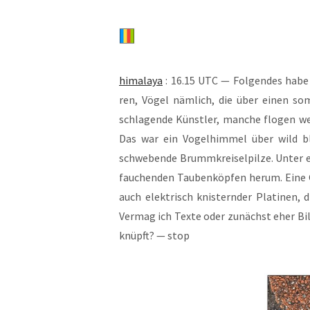
hima­la­ya
: 16.15 UTC — Fol­gen­des habe 
ren, Vögel näm­lich, die über einen som­
schla­gen­de Künst­ler, man­che flo­gen 
Das war ein Vogel­him­mel über wild bl
schwe­ben­de Brumm­krei­sel­pil­ze. Unter
fau­chen­den Tau­ben­köp­fen her­um. Eine 
auch elek­trisch knis­tern­der Pla­ti­nen, 
Ver­mag ich Tex­te oder zunächst eher Bil­d
knüpft? — stop