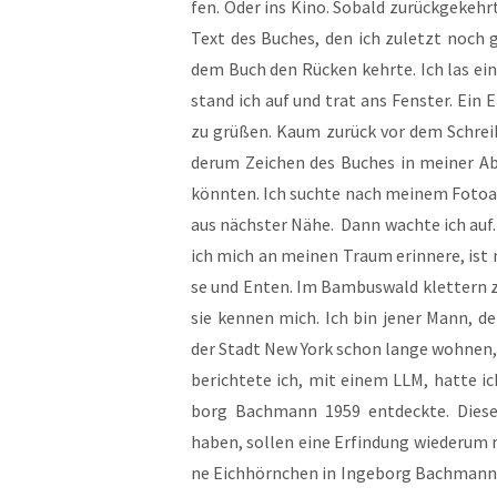
fen. Oder ins Kino. Sobald zurück­ge­kehrt,
Text des Buches, den ich zuletzt noch ge
dem Buch den Rücken kehr­te. Ich las ein
stand ich auf und trat ans Fens­ter. Ein 
zu grü­ßen. Kaum zurück vor dem Schreib­t
der­um Zei­chen des Buches in mei­ner Abw
könn­ten. Ich such­te nach mei­nem Foto­ap
aus nächs­ter Nähe. Dann wach­te ich auf. E
ich mich an mei­nen Traum erin­ne­re, is
se und Enten. Im Bam­bus­wald klet­tern zwe
sie ken­nen mich. Ich bin jener Mann, de
der Stadt New York schon lan­ge woh­nen, 
berich­te­te ich, mit einem LLM, hat­te ic
borg Bach­mann 1959 ent­deck­te. Die­se 
haben, sol­len eine Erfin­dung wie­der­um m
ne Eich­hörn­chen in Inge­borg Bach­manns 