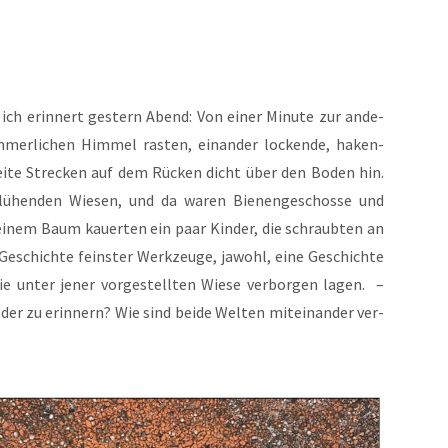
ich erin­nert ges­tern Abend: Von einer Minu­te zur ande­
mer­li­chen Him­mel ras­ten, ein­an­der locken­de, haken­
wei­te Stre­cken auf dem Rücken dicht über den Boden hin.
ü­hen­den Wie­sen, und da waren Bie­nen­ge­schos­se und
 einem Baum kau­er­ten ein paar Kin­der, die schraub­ten an
Geschich­te feins­ter Werk­zeu­ge, jawohl, eine Geschich­te
die unter jener vor­ge­stell­ten Wie­se ver­bor­gen lagen. –
er zu erin­nern? Wie sind bei­de Wel­ten mit­ein­an­der ver­