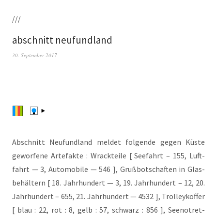
///
abschnitt neufundland
30. September 2017
Abschnitt Neu­fund­land mel­det fol­gen­de gegen Küs­te
gewor­fe­ne Arte­fak­te : Wrack­tei­le [ See­fahrt – 155, Luft­
fahrt — 3, Auto­mo­bi­le — 546 ], Gruß­bot­schaf­ten in Glas­
be­häl­tern [ 18. Jahr­hun­dert — 3, 19. Jahr­hun­dert – 12, 20.
Jahr­hun­dert – 655, 21. Jahr­hun­dert — 4532 ], Trol­ley­kof­fer
[ blau : 22, rot : 8, gelb : 57, schwarz : 856 ], See­not­ret­