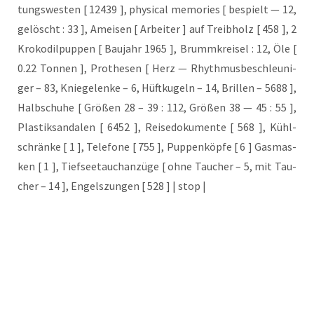
tungs­wes­ten [ 12439 ], phy­si­cal memo­ries [ bespielt — 12,
gelöscht : 33 ], Amei­sen [ Arbei­ter ] auf Treib­holz [ 458 ], 2
Kro­ko­dil­pup­pen [ Bau­jahr 1965 ], Brumm­krei­sel : 12, Öle [
0.22 Ton­nen ], Pro­the­sen [ Herz — Rhyth­mus­be­schleu­ni­
ger – 83, Knie­ge­len­ke – 6, Hüft­ku­geln – 14, Bril­len – 5688 ],
Halb­schu­he [ Grö­ßen 28 – 39 : 112, Grö­ßen 38 — 45 : 55 ],
Plas­tik­san­da­len [ 6452 ], Rei­se­do­ku­men­te [ 568 ], Kühl­
schrän­ke [ 1 ], Tele­fo­ne [ 755 ], Pup­pen­köp­fe [ 6 ] Gas­mas­
ken [ 1 ], Tief­see­tauch­an­zü­ge [ ohne Tau­cher – 5, mit Tau­
cher – 14 ], Engels­zun­gen [ 528 ] | stop |