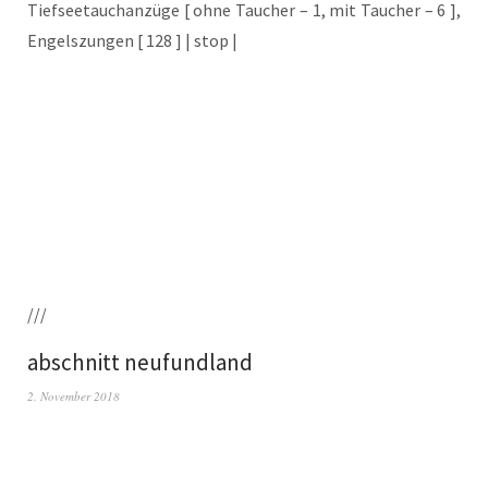
Tief­see­tauch­an­zü­ge [ ohne Tau­cher – 1, mit Tau­cher – 6 ],
Engels­zun­gen [ 128 ] | stop |
///
abschnitt neufundland
2. November 2018