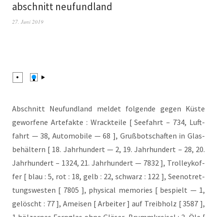
abschnitt neufundland
27. Juni 2019
Abschnitt Neu­fund­land mel­det fol­gen­de gegen Küs­te
gewor­fe­ne Arte­fak­te : Wrack­tei­le [ See­fahrt – 734, Luft­
fahrt — 38, Auto­mo­bi­le — 68 ], Gruß­bot­schaf­ten in Glas­
be­häl­tern [ 18. Jahr­hun­dert — 2, 19. Jahr­hun­dert – 28, 20.
Jahr­hun­dert – 1324, 21. Jahr­hun­dert — 7832 ], Trol­ley­kof­
fer [ blau : 5, rot : 18, gelb : 22, schwarz : 122 ], See­not­ret­
tungs­wes­ten [ 7805 ], phy­si­cal memo­ries [ bespielt — 1,
gelöscht : 77 ], Amei­sen [ Arbei­ter ] auf Treib­holz [ 3587 ],