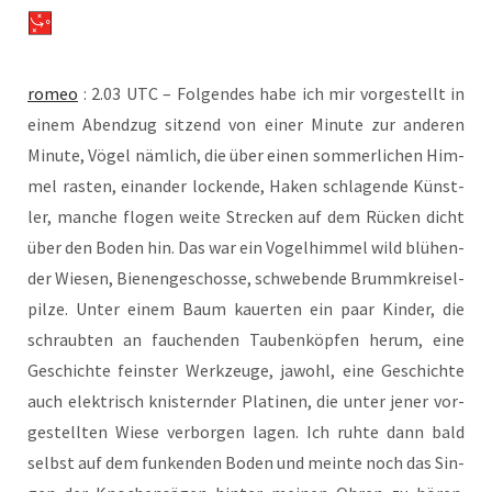
romeo
: 2.03 UTC – Fol­gen­des habe ich mir vor­ge­stellt in
einem Abend­zug sit­zend von einer Minu­te zur ande­ren
Minu­te, Vögel näm­lich, die über einen som­mer­li­chen Him­
mel ras­ten, ein­an­der locken­de, Haken schla­gen­de Künst­
ler, man­che flo­gen wei­te Stre­cken auf dem Rücken dicht
über den Boden hin. Das war ein Vogel­him­mel wild blü­hen­
der Wie­sen, Bie­nen­ge­schos­se, schwe­ben­de Brumm­krei­sel­
pil­ze. Unter einem Baum kau­er­ten ein paar Kin­der, die
schraub­ten an fau­chen­den Tau­ben­köp­fen her­um, eine
Geschich­te feins­ter Werk­zeu­ge, jawohl, eine Geschich­te
auch elek­trisch knis­tern­der Pla­ti­nen, die unter jener vor­
ge­stell­ten Wie­se ver­bor­gen lagen. Ich ruh­te dann bald
selbst auf dem fun­ken­den Boden und mein­te noch das Sin­