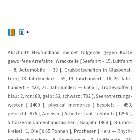
Abschnitt Neu­fund­land mel­det fol­gen­de gegen Küs­te
gewor­fe­ne Arte­fak­te : Wrack­tei­le [ See­fahrt – 15, Luft­fahrt
— 8, Auto­mo­bi­le — 33 ], Gruß­bot­schaf­ten in Glas­be­häl­
tern [ 18. Jahr­hun­dert — 55, 19. Jahr­hun­dert – 16, 20. Jahr­
hun­dert – 423, 21. Jahr­hun­dert — 6506 ], Trol­ley­kof­fer [
blau : 2, rot : 88, gelb : 53, schwarz : 702 ], See­not­ret­tungs­
wes­ten [ 1409 ], phy­si­cal memo­ries [ bespielt — 453,
gelöscht : 876 ], Amei­sen [ Arbei­ter ] auf Treib­holz [ 1256 ],
5 höl­zer­ne Damen­hand­ta­schen [ Bau­jahr 1968 ], Brumm­
krei­sel : 1, Öle [ 0.65 Ton­nen ], Pro­the­sen [ Herz — Rhyth­
mus­be­schleu­ni­ger – 5, Knie­ge­len­ke – 3, Hüft­ku­geln – 16,