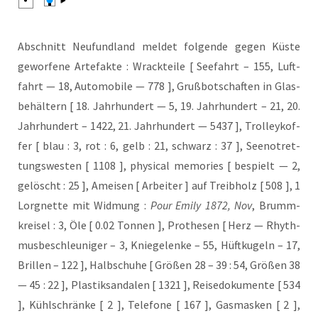
Abschnitt Neu­fund­land mel­det fol­gen­de gegen Küs­te
gewor­fe­ne Arte­fak­te : Wrack­tei­le [ See­fahrt – 155, Luft­
fahrt — 18, Auto­mo­bi­le — 778 ], Gruß­bot­schaf­ten in Glas­
be­häl­tern [ 18. Jahr­hun­dert — 5, 19. Jahr­hun­dert – 21, 20.
Jahr­hun­dert – 1422, 21. Jahr­hun­dert — 5437 ], Trol­ley­kof­
fer [ blau : 3, rot : 6, gelb : 21, schwarz : 37 ], See­not­ret­
tungs­wes­ten [ 1108 ], phy­si­cal memo­ries [ bespielt — 2,
gelöscht : 25 ], Amei­sen [ Arbei­ter ] auf Treib­holz [ 508 ], 1
Lor­gnet­te mit Wid­mung :
Pour Emi­ly 1872, Nov
, Brumm­
krei­sel : 3, Öle [ 0.02 Ton­nen ], Pro­the­sen [ Herz — Rhyth­
mus­be­schleu­ni­ger – 3, Knie­ge­len­ke – 55, Hüft­ku­geln – 17,
Bril­len – 122 ], Halb­schu­he [ Grö­ßen 28 – 39 : 54, Grö­ßen 38
— 45 : 22 ], Plas­tik­san­da­len [ 1321 ], Rei­se­do­ku­men­te [ 534
], Kühl­schrän­ke [ 2 ], Tele­fo­ne [ 167 ], Gas­mas­ken [ 2 ],