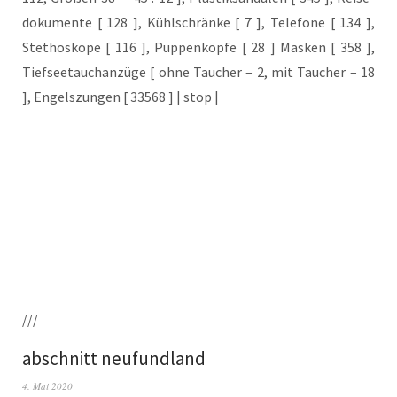
do­ku­men­te [ 128 ], Kühl­schrän­ke [ 7 ], Tele­fo­ne [ 134 ],
Ste­tho­sko­pe [ 116 ], Pup­pen­köp­fe [ 28 ] Mas­ken [ 358 ],
Tief­see­tauch­an­zü­ge [ ohne Tau­cher – 2, mit Tau­cher – 18
], Engels­zun­gen [ 33568 ] | stop |
///
abschnitt neufundland
4. Mai 2020