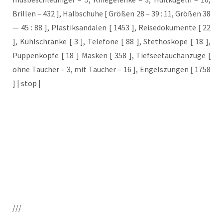
Bril­len – 432 ], Halb­schu­he [ Grö­ßen 28 – 39 : 11, Grö­ßen 38
— 45 : 88 ], Plas­tik­san­da­len [ 1453 ], Rei­se­do­ku­men­te [ 22
], Kühl­schrän­ke [ 3 ], Tele­fo­ne [ 88 ], Ste­tho­sko­pe [ 18 ],
Pup­pen­köp­fe [ 18 ] Mas­ken [ 358 ], Tief­see­tauch­an­zü­ge [
ohne Tau­cher – 3, mit Tau­cher – 16 ], Engels­zun­gen [ 1758
] | stop |
///