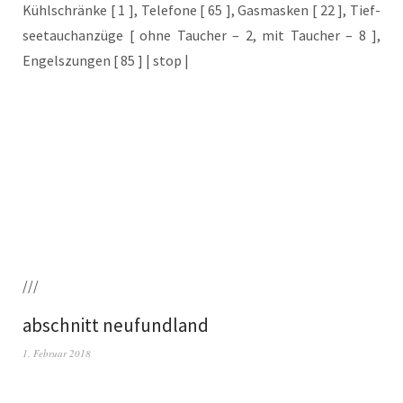
Kühl­schrän­ke [ 1 ], Tele­fo­ne [ 65 ], Gas­mas­ken [ 22 ], Tief­
see­tauch­an­zü­ge [ ohne Tau­cher – 2, mit Tau­cher – 8 ],
Engels­zun­gen [ 85 ] | stop |
///
abschnitt neufundland
1. Februar 2018