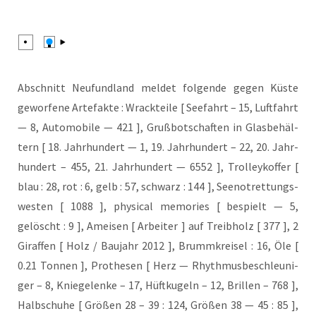
Abschnitt Neu­fund­land mel­det fol­gen­de gegen Küs­te
gewor­fe­ne Arte­fak­te : Wrack­tei­le [ See­fahrt – 15, Luft­fahrt
— 8, Auto­mo­bi­le — 421 ], Gruß­bot­schaf­ten in Glas­be­häl­
tern [ 18. Jahr­hun­dert — 1, 19. Jahr­hun­dert – 22, 20. Jahr­
hun­dert – 455, 21. Jahr­hun­dert — 6552 ], Trol­ley­kof­fer [
blau : 28, rot : 6, gelb : 57, schwarz : 144 ], See­not­ret­tungs­
wes­ten [ 1088 ], phy­si­cal memo­ries [ bespielt — 5,
gelöscht : 9 ], Amei­sen [ Arbei­ter ] auf Treib­holz [ 377 ], 2
Giraf­fen [ Holz / Bau­jahr 2012 ], Brumm­krei­sel : 16, Öle [
0.21 Ton­nen ], Pro­the­sen [ Herz — Rhyth­mus­be­schleu­ni­
ger – 8, Knie­ge­len­ke – 17, Hüft­ku­geln – 12, Bril­len – 768 ],
Halb­schu­he [ Grö­ßen 28 – 39 : 124, Grö­ßen 38 — 45 : 85 ],