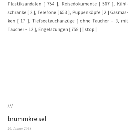
Plas­tik­san­da­len [ 754 ], Rei­se­do­ku­men­te [ 567 ], Kühl­
schrän­ke [ 2 ], Tele­fo­ne [ 653 ], Pup­pen­köp­fe [ 2 ] Gas­mas­
ken [ 17 ], Tief­see­tauch­an­zü­ge [ ohne Tau­cher – 3, mit
Tau­cher – 12 ], Engels­zun­gen [ 758 ] | stop |
///
brummkreisel
26. Januar 2018