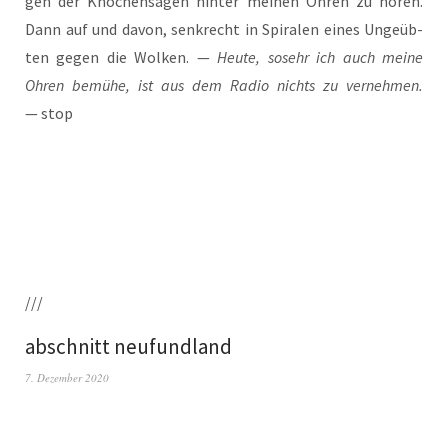
gen der Kno­chen­sä­gen hin­ter mei­nen Ohren zu hören.
Dann auf und davon, senk­recht in Spi­ra­len eines Unge­üb­
ten gegen die Wol­ken. —
Heu­te, sosehr ich auch mei­ne
Ohren bemü­he, ist aus dem Radio nichts zu ver­neh­men.
— stop
///
abschnitt neufundland
7. Dezember 2020