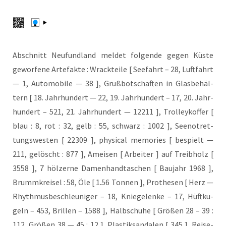
Abschnitt Neu­fund­land mel­det fol­gen­de gegen Küs­te
gewor­fe­ne Arte­fak­te : Wrack­tei­le [ See­fahrt – 28, Luft­fahrt
— 1, Auto­mo­bi­le — 38 ], Gruß­bot­schaf­ten in Glas­be­häl­
tern [ 18. Jahr­hun­dert — 22, 19. Jahr­hun­dert – 17, 20. Jahr­
hun­dert – 521, 21. Jahr­hun­dert — 12211 ], Trol­ley­kof­fer [
blau : 8, rot : 32, gelb : 55, schwarz : 1002 ], See­not­ret­
tungs­wes­ten [ 22309 ], phy­si­cal memo­ries [ bespielt —
211, gelöscht : 877 ], Amei­sen [ Arbei­ter ] auf Treib­holz [
3558 ], 7 höl­zer­ne Damen­hand­ta­schen [ Bau­jahr 1968 ],
Brumm­krei­sel : 58, Öle [ 1.56 Ton­nen ], Pro­the­sen [ Herz —
Rhyth­mus­be­schleu­ni­ger – 18, Knie­ge­len­ke – 17, Hüft­ku­
geln – 453, Bril­len – 1588 ], Halb­schu­he [ Grö­ßen 28 – 39 :
112, Grö­ßen 38 — 45 : 12 ], Plas­tik­san­da­len [ 345 ], Rei­se­