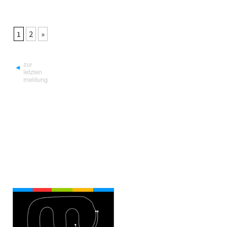
1
2
»