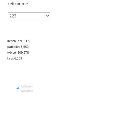
zeiträume
lichtbilder
1,177
particles
3,550
wörter 809,978
tags
6,153