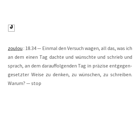
zou­lou
: 18.34 — Ein­mal den Ver­such wagen, all das, was ich
an dem einen Tag dach­te und wünsch­te und schrieb und
sprach, an dem dar­auf­fol­gen­den Tag in prä­zi­se ent­ge­gen­
ge­setz­ter Wei­se zu den­ken, zu wün­schen, zu schrei­ben.
War­um? — stop