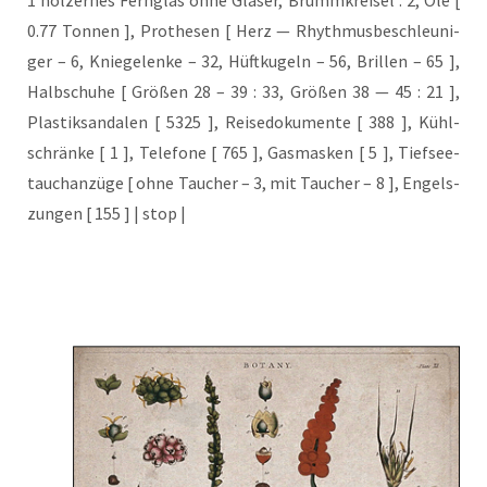
1 höl­zer­nes Fern­glas ohne Glä­ser, Brumm­krei­sel : 2, Öle [
0.77 Ton­nen ], Pro­the­sen [ Herz — Rhyth­mus­be­schleu­ni­
ger – 6, Knie­ge­len­ke – 32, Hüft­ku­geln – 56, Bril­len – 65 ],
Halb­schu­he [ Grö­ßen 28 – 39 : 33, Grö­ßen 38 — 45 : 21 ],
Plas­tik­san­da­len [ 5325 ], Rei­se­do­ku­men­te [ 388 ], Kühl­
schrän­ke [ 1 ], Tele­fo­ne [ 765 ], Gas­mas­ken [ 5 ], Tief­see­
tauch­an­zü­ge [ ohne Tau­cher – 3, mit Tau­cher – 8 ], Engels­
zun­gen [ 155 ] | stop |