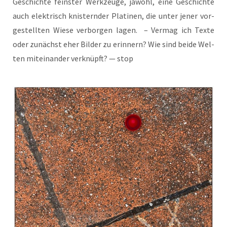
Geschich­te feins­ter Werk­zeu­ge, jawohl, eine Geschich­te
auch elek­trisch knis­tern­der Pla­ti­nen, die unter jener vor­
ge­stell­ten Wie­se ver­bor­gen lagen. – Ver­mag ich Tex­te
oder zunächst eher Bil­der zu erin­nern? Wie sind bei­de Wel­
ten mit­ein­an­der ver­knüpft? — stop