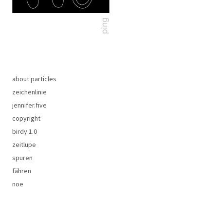
about particles
zeichenlinie
jennifer.five
copyright
birdy 1.0
zeitlupe
spuren
fähren
noe