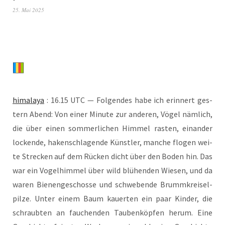
25. Mai 2025
hima­la­ya
: 16.15 UTC — Fol­gen­des habe ich erin­nert ges­
tern Abend: Von einer Minu­te zur ande­ren, Vögel näm­lich,
die über einen som­mer­li­chen Him­mel ras­ten, ein­an­der
locken­de, haken­schla­gen­de Künst­ler, man­che flo­gen wei­
te Stre­cken auf dem Rücken dicht über den Boden hin. Das
war ein Vogel­him­mel über wild blü­hen­den Wie­sen, und da
waren Bie­nen­ge­schos­se und schwe­ben­de Brumm­krei­sel­
pil­ze. Unter einem Baum kau­er­ten ein paar Kin­der, die
schraub­ten an fau­chen­den Tau­ben­köp­fen her­um. Eine