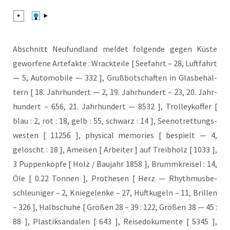
Abschnitt Neu­fund­land mel­det fol­gen­de gegen Küs­te
gewor­fe­ne Arte­fak­te : Wrack­tei­le [ See­fahrt – 28, Luft­fahrt
— 5, Auto­mo­bi­le — 332 ], Gruß­bot­schaf­ten in Glas­be­häl­
tern [ 18. Jahr­hun­dert — 2, 19. Jahr­hun­dert – 23, 20. Jahr­
hun­dert – 656, 21. Jahr­hun­dert — 8532 ], Trol­ley­kof­fer [
blau : 2, rot : 18, gelb : 55, schwarz : 14 ], See­not­ret­tungs­
wes­ten [ 11256 ], phy­si­cal memo­ries [ bespielt — 4,
gelöscht : 18 ], Amei­sen [ Arbei­ter ] auf Treib­holz [ 1033 ],
3 Pup­pen­köp­fe [ Holz / Bau­jahr 1858 ], Brumm­krei­sel : 14,
Öle [ 0.22 Ton­nen ], Pro­the­sen [ Herz — Rhyth­mus­be­
schleu­ni­ger – 2, Knie­ge­len­ke – 27, Hüft­ku­geln – 11, Bril­len
– 326 ], Halb­schu­he [ Grö­ßen 28 – 39 : 122, Grö­ßen 38 — 45 :
88 ], Plas­tik­san­da­len [ 643 ], Rei­se­do­ku­men­te [ 5345 ],