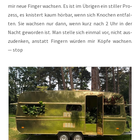
mir neue Fin­ger wach­sen. Es ist im Übri­gen ein stil­ler Pro­
zess, es knis­tert kaum hör­bar, wenn sich Kno­chen ent­fal­
ten. Sie wach­sen nur dann, wenn kurz nach 2 Uhr in der
Nacht gewor­den ist. Man stel­le sich ein­mal vor, nicht aus­
zu­den­ken, anstatt Fin­gern wür­den mir Köp­fe wach­sen.
— stop