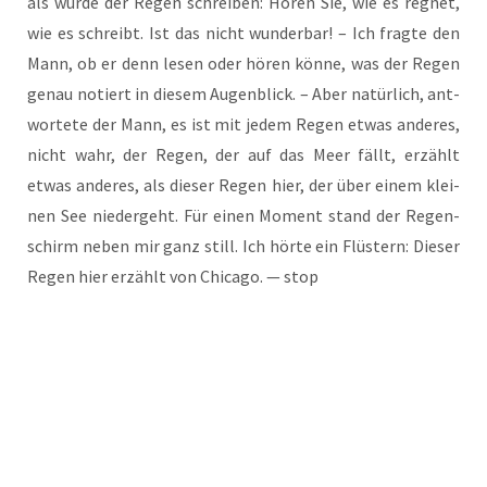
als wür­de der Regen schrei­ben: Hören Sie, wie es reg­net,
wie es schreibt. Ist das nicht wun­der­bar! – Ich frag­te den
Mann, ob er denn lesen oder hören kön­ne, was der Regen
genau notiert in die­sem Augen­blick. – Aber natür­lich, ant­
wor­te­te der Mann, es ist mit jedem Regen etwas ande­res,
nicht wahr, der Regen, der auf das Meer fällt, erzählt
etwas ande­res, als die­ser Regen hier, der über einem klei­
nen See nie­der­geht. Für einen Moment stand der Regen­
schirm neben mir ganz still. Ich hör­te ein Flüs­tern: Die­ser
Regen hier erzählt von Chi­ca­go. — stop