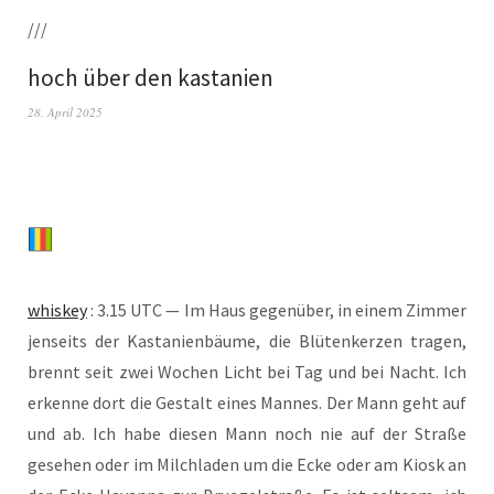
///
hoch über den kastanien
28. April 2025
whis­key
: 3.15 UTC — Im Haus gegen­über, in einem Zim­mer
jen­seits der Kas­ta­ni­en­bäu­me, die Blü­ten­ker­zen tra­gen,
brennt seit zwei Wochen Licht bei Tag und bei Nacht. Ich
erken­ne dort die Gestalt eines Man­nes. Der Mann geht auf
und ab. Ich habe die­sen Mann noch nie auf der Stra­ße
gese­hen oder im Milch­la­den um die Ecke oder am Kiosk an