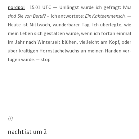
nord­pol
: 15.01 UTC — Unlängst wur­de ich gefragt:
Was
sind Sie von Beruf?
– Ich ant­wor­te­te:
Ein Kak­teen­mensch.
—
Heu­te ist Mitt­woch, wun­der­ba­rer Tag. Ich über­leg­te, wie
mein Leben sich gestal­ten wür­de, wenn ich fort­an ein­mal
im Jahr nach Win­ter­zeit blü­hen, viel­leicht am Kopf, oder
über kräf­ti­gen Horn­sta­chel­wuchs an mei­nen Hän­den ver­
fü­gen wür­de. — stop
///
nacht ist um 2