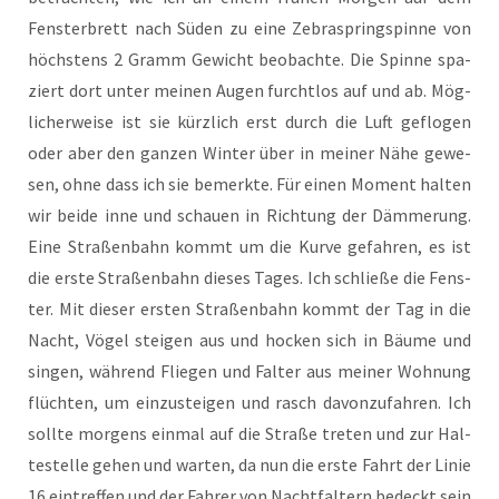
Fens­ter­brett nach Süden zu eine Zebra­spring­spin­ne von
höchs­tens 2 Gramm Gewicht beob­ach­te. Die Spin­ne spa­
ziert dort unter mei­nen Augen furcht­los auf und ab. Mög­
li­cher­wei­se ist sie kürz­lich erst durch die Luft geflo­gen
oder aber den gan­zen Win­ter über in mei­ner Nähe gewe­
sen, ohne dass ich sie bemerk­te. Für einen Moment hal­ten
wir bei­de inne und schau­en in Rich­tung der Däm­me­rung.
Eine Stra­ßen­bahn kommt um die Kur­ve gefah­ren, es ist
die ers­te Stra­ßen­bahn die­ses Tages. Ich schlie­ße die Fens­
ter. Mit die­ser ers­ten Stra­ßen­bahn kommt der Tag in die
Nacht, Vögel stei­gen aus und hocken sich in Bäu­me und
sin­gen, wäh­rend Flie­gen und Fal­ter aus mei­ner Woh­nung
flüch­ten, um ein­zu­stei­gen und rasch davon­zu­fah­ren. Ich
soll­te mor­gens ein­mal auf die Stra­ße tre­ten und zur Hal­
te­stel­le gehen und war­ten, da nun die ers­te Fahrt der Linie
16 ein­tref­fen und der Fah­rer von Nacht­fal­tern bedeckt sein