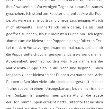
ihre Anwe­sen­heit. Vor weni­gen Tagen ist etwas Selt­sa­mes
gesche­hen. Ich stand am Fens­ter und ent­deck­te die Pup­
pe, als wäre sie eine voll­stän­dig neue Erschei­nung. Als ich
mich abwand­te, erin­ner­te ich mich dar­an, sie als Kind
geöff­net zu haben, bis zur kleins­ten Pup­pe hin. Ich leg­te
damals um die kleins­te der Pup­pen einen gefal­te­ten Zet­
tel mit dem Vor­satz, irgend­wann ein­mal nach­zu­se­hen, ob
die Pup­pe viel­leicht von irgend­je­man­dem wäh­rend mei­ner
Abwe­sen­heit geöff­net wor­den war. Nun nahm ich die
Matrosch­ka-Pup­pe also in die Hand und begann, mich
lang­sam zu der kleins­ten der Pup­pen vor­zu­ar­bei­ten. Acht
Pup­pen saßen über vie­le Jah­re inein­an­der­ge­stellt in einer
Tru­he, spä­ter in einem Umzugs­kar­ton, bis sie hier in mei­
nem Süd­zim­mer ange­kom­men waren. Als ich die letz­te
der Hohl­raum­pup­pen erreicht hat­te, rutsch­te tat­säch­lich
ein Zet­tel auf den Tisch, ein Zet­tel, an des­sen hell­grü­ne