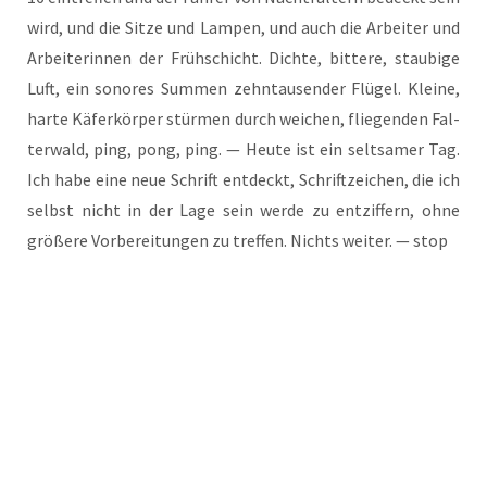
wird, und die Sit­ze und Lam­pen, und auch die Arbei­ter und
Arbei­te­rin­nen der Früh­schicht. Dich­te, bit­te­re, stau­bi­ge
Luft, ein sono­res Sum­men zehn­tau­sen­der Flü­gel. Klei­ne,
har­te Käfer­kör­per stür­men durch wei­chen, flie­gen­den Fal­
ter­wald, ping, pong, ping. — Heu­te ist ein selt­sa­mer Tag.
Ich habe eine neue Schrift ent­deckt, Schrift­zei­chen, die ich
selbst nicht in der Lage sein wer­de zu ent­zif­fern, ohne
grö­ße­re Vor­be­rei­tun­gen zu tref­fen. Nichts wei­ter. — stop