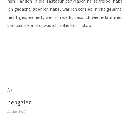
nen Hän­den in die Tas­ta­tur der Maschi­ne schrei­be, habe
ich gedacht, aber ich habe, was ich schrieb, nicht gelernt,
nicht gespei­chert, weil ich weiß, dass ich wie­der­kom­men
und lesen könn­te, was ich notier­te. — stop
///
bengalen
22. Mai 2025