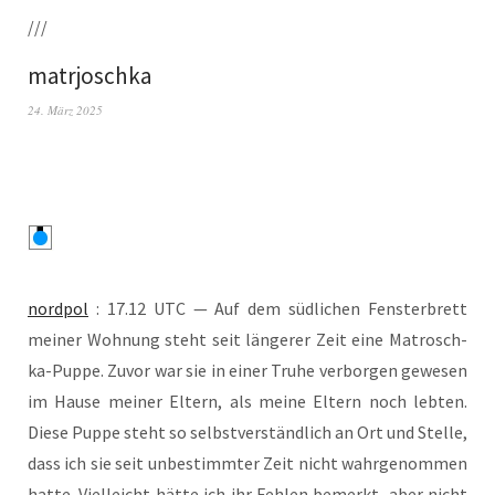
///
matrjoschka
24. März 2025
nord­pol
: 17.12 UTC — Auf dem süd­li­chen Fens­ter­brett
mei­ner Woh­nung steht seit län­ge­rer Zeit eine Matrosch­
ka-Pup­pe. Zuvor war sie in einer Tru­he ver­bor­gen gewe­sen
im Hau­se mei­ner Eltern, als mei­ne Eltern noch leb­ten.
Die­se Pup­pe steht so selbst­ver­ständ­lich an Ort und Stel­le,
dass ich sie seit unbe­stimm­ter Zeit nicht wahr­ge­nom­men
hat­te. Viel­leicht hät­te ich ihr Feh­len bemerkt, aber nicht