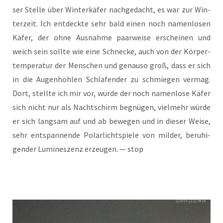
ser Stel­le über Win­ter­kä­fer nach­ge­dacht, es war zur Win­
ter­zeit. Ich ent­deck­te sehr bald einen noch namen­lo­sen
Käfer, der ohne Aus­nah­me paar­wei­se erschei­nen und
weich sein soll­te wie eine Schne­cke, auch von der Kör­per­
tem­pe­ra­tur der Men­schen und genau­so groß, dass er sich
in die Augen­höh­len Schla­fen­der zu schmie­gen ver­mag.
Dort, stell­te ich mir vor, wür­de der noch namen­lo­se Käfer
sich nicht nur als Nacht­schirm begnü­gen, viel­mehr wür­de
er sich lang­sam auf und ab bewe­gen und in die­ser Wei­se,
sehr ent­span­nen­de Polar­licht­spie­le von mil­der, beru­hi­
gen­der Lumi­nes­zenz erzeu­gen. — stop
Video-
Player