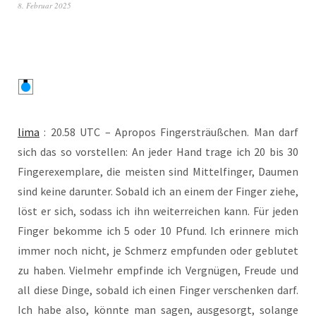
8. Februar 2025
lima
: 20.58 UTC – Apro­pos Fin­ger­sträuß­chen. Man darf
sich das so vor­stel­len: An jeder Hand tra­ge ich 20 bis 30
Fin­ger­ex­em­pla­re, die meis­ten sind Mit­tel­fin­ger, Dau­men
sind kei­ne dar­un­ter. Sobald ich an einem der Fin­ger zie­he,
löst er sich, sodass ich ihn wei­ter­rei­chen kann. Für jeden
Fin­ger bekom­me ich 5 oder 10 Pfund. Ich erin­ne­re mich
immer noch nicht, je Schmerz emp­fun­den oder geblu­tet
zu haben. Viel­mehr emp­fin­de ich Ver­gnü­gen, Freu­de und
all die­se Din­ge, sobald ich einen Fin­ger ver­schen­ken darf.
Ich habe also, könn­te man sagen, aus­ge­sorgt, solan­ge