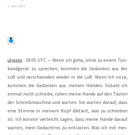
2. Juni 2025
ulys­ses
: 18.05 UTC — Wenn ich gehe, ohne zu einem Ton­
band­ge­rät zu spre­chen, kom­men die Gedan­ken aus der
Luft und ver­schwin­den wie­der in die Luft. Wenn ich sit­ze,
kom­men die Gedan­ken aus mei­nen Hän­den. Sobald ich
ein­mal nicht schrei­be, ruhen mei­ne Hän­de auf den Tas­ten
der Schreib­ma­schi­ne und war­ten. Sie war­ten dar­auf, dass
eine Stim­me in mei­nem Kopf dik­tiert, was zu schrei­ben
ist. Ich könn­te viel­leicht sagen, dass mei­ne Hän­de dar­auf
war­ten, mein Gedächt­nis zu ent­las­ten. Was ich mit mei­