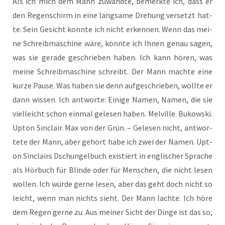
Als ich mich dem Mann zuwand­te, bemerk­te ich, dass er
den Regen­schirm in eine lang­sa­me Dre­hung ver­setzt hat­
te. Sein Gesicht konn­te ich nicht erken­nen. Wenn das mei­
ne Schreib­ma­schi­ne wäre, könn­te ich Ihnen genau sagen,
was sie gera­de geschrie­ben haben. Ich kann hören, was
mei­ne Schreib­ma­schi­ne schreibt. Der Mann mach­te eine
kur­ze Pau­se. Was haben sie denn auf­ge­schrie­ben, woll­te er
dann wis­sen. Ich ant­wor­te: Eini­ge Namen, Namen, die sie
viel­leicht schon ein­mal gele­sen haben. Mel­ville. Bukow­ski.
Upt­on Sin­clair. Max von der Grün. – Gele­sen nicht, ant­wor­
te­te der Mann, aber gehört habe ich zwei der Namen. Upt­
on Sin­clairs Dschun­gel­buch exis­tiert in eng­li­scher Spra­che
als Hör­buch für Blin­de oder für Men­schen, die nicht lesen
wol­len. Ich wür­de ger­ne lesen, aber das geht doch nicht so
leicht, wenn man nichts sieht. Der Mann lach­te. Ich höre
dem Regen ger­ne zu. Aus mei­ner Sicht der Din­ge ist das so,