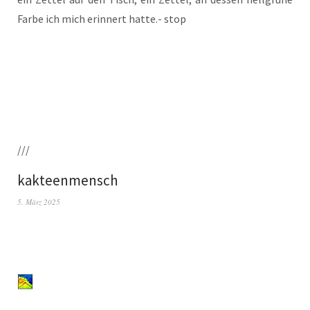
Far­be ich mich erin­nert hat­te.- stop
///
kakteenmensch
5. März 2025