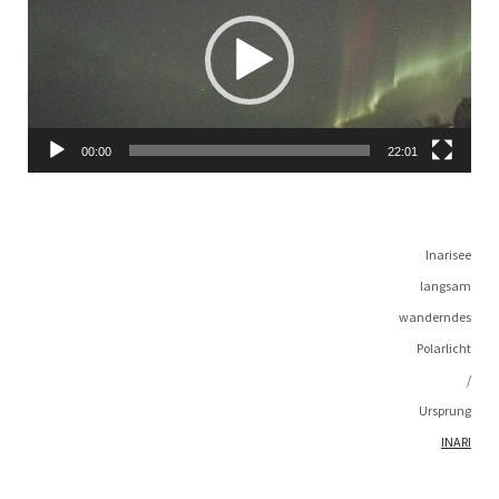
00:00
22:01
Ina­ri­see
langsam
wanderndes
Polarlicht
/
Ursprung
INARI