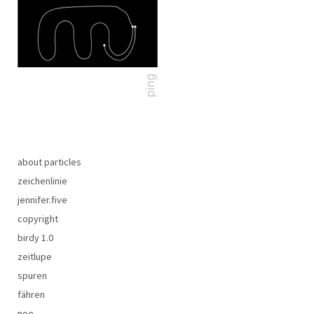
about particles
zeichenlinie
jennifer.five
copyright
birdy 1.0
zeitlupe
spuren
fähren
noe