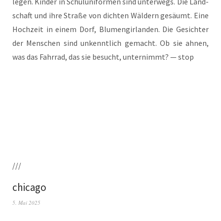
legen. Kin­der in Schul­uni­for­men sind unter­wegs. Die Land­
schaft und ihre Stra­ße von dich­ten Wäl­dern gesäumt. Eine
Hoch­zeit in einem Dorf, Blu­men­gir­lan­den. Die Gesich­ter
der Men­schen sind unkennt­lich gemacht. Ob sie ahnen,
was das Fahr­rad, das sie besucht, unter­nimmt? — stop
///
chicago
5. Mai 2025