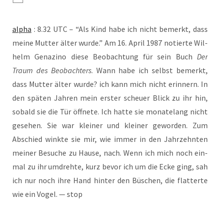
alpha
: 8.32 UTC – “Als Kind habe ich nicht bemerkt, dass
mei­ne Mut­ter älter wur­de.” Am 16. April 1987 notier­te Wil­
helm Gen­a­zi­no die­se Beob­ach­tung für sein Buch
Der
Traum des Beob­ach­ters
. Wann habe ich selbst bemerkt,
dass Mut­ter älter wur­de? ich kann mich nicht erin­nern. In
den spä­ten Jah­ren mein ers­ter scheu­er Blick zu ihr hin,
sobald sie die Tür öff­ne­te. Ich hat­te sie mona­te­lang nicht
gese­hen. Sie war klei­ner und klei­ner gewor­den. Zum
Abschied wink­te sie mir, wie immer in den Jahr­zehn­ten
mei­ner Besu­che zu Hau­se, nach. Wenn ich mich noch ein­
mal zu ihr umdreh­te, kurz bevor ich um die Ecke ging, sah
ich nur noch ihre Hand hin­ter den Büschen, die flat­ter­te
wie ein Vogel. — stop