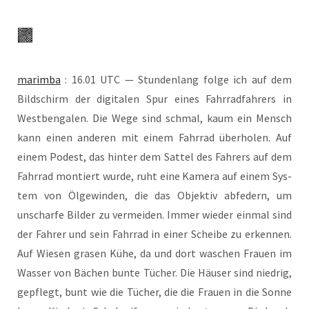
marim­ba
: 16.01 UTC — Stun­den­lang fol­ge ich auf dem
Bild­schirm der digi­ta­len Spur eines Fahr­rad­fah­rers in
West­ben­ga­len. Die Wege sind schmal, kaum ein Mensch
kann einen ande­ren mit einem Fahr­rad über­ho­len. Auf
einem Podest, das hin­ter dem Sat­tel des Fah­rers auf dem
Fahr­rad mon­tiert wur­de, ruht eine Kame­ra auf einem Sys­
tem von Ölge­win­den, die das Objek­tiv abfe­dern, um
unschar­fe Bil­der zu ver­mei­den. Immer wie­der ein­mal sind
der Fah­rer und sein Fahr­rad in einer Schei­be zu erken­nen.
Auf Wie­sen gra­sen Kühe, da und dort waschen Frau­en im
Was­ser von Bächen bun­te Tücher. Die Häu­ser sind nied­rig,
gepflegt, bunt wie die Tücher, die die Frau­en in die Son­ne