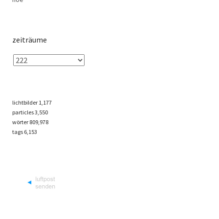
zeiträume
lichtbilder
1,177
particles
3,550
wörter 809,978
tags
6,153