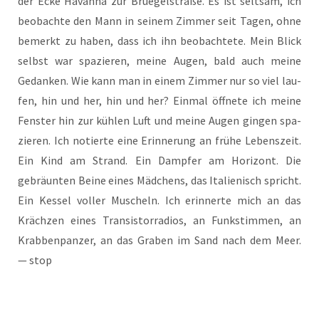
der Ecke Havan­na zur Brue­gel­stra­ße. Es ist selt­sam, ich
beob­ach­te den Mann in sei­nem Zim­mer seit Tagen, ohne
bemerkt zu haben, dass ich ihn beob­ach­te­te. Mein Blick
selbst war spa­zie­ren, mei­ne Augen, bald auch mei­ne
Gedan­ken. Wie kann man in einem Zim­mer nur so viel lau­
fen, hin und her, hin und her? Ein­mal öff­ne­te ich mei­ne
Fens­ter hin zur küh­len Luft und mei­ne Augen gin­gen spa­
zie­ren. Ich notier­te eine Erin­ne­rung an frü­he Lebens­zeit.
Ein Kind am Strand. Ein Damp­fer am Hori­zont. Die
gebräun­ten Bei­ne eines Mäd­chens, das Ita­lie­nisch spricht.
Ein Kes­sel vol­ler Muscheln. Ich erin­ner­te mich an das
Kräch­zen eines Tran­sis­tor­ra­di­os, an Funk­stim­men, an
Krab­ben­pan­zer, an das Gra­ben im Sand nach dem Meer.
— stop