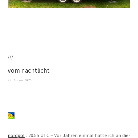
///
vom nachtlicht
22. Januar 2025
nord­pol
: 20.55 UTC – Vor Jah­ren ein­mal hat­te ich an die­