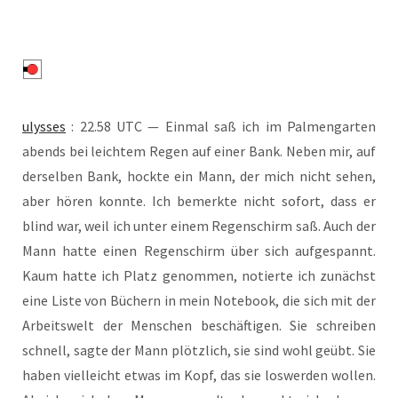
ulys­ses
: 22.58 UTC — Ein­mal saß ich im Pal­men­gar­ten
abends bei leich­tem Regen auf einer Bank. Neben mir, auf
der­sel­ben Bank, hock­te ein Mann, der mich nicht sehen,
aber hören konn­te. Ich bemerk­te nicht sofort, dass er
blind war, weil ich unter einem Regen­schirm saß. Auch der
Mann hat­te einen Regen­schirm über sich auf­ge­spannt.
Kaum hat­te ich Platz genom­men, notier­te ich zunächst
eine Lis­te von Büchern in mein Note­book, die sich mit der
Arbeits­welt der Men­schen beschäf­ti­gen. Sie schrei­ben
schnell, sag­te der Mann plötz­lich, sie sind wohl geübt. Sie
haben viel­leicht etwas im Kopf, das sie los­wer­den wol­len.