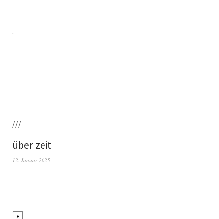
.
///
über zeit
12. Januar 2025