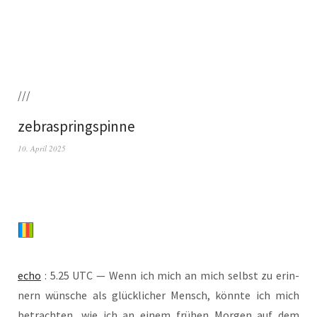
///
zebraspringspinne
10. April 2025
echo
: 5.25 UTC — Wenn ich mich an mich selbst zu erin­
nern wün­sche als glück­li­cher Mensch, könn­te ich mich
betrach­ten, wie ich an einem frü­hen Mor­gen auf dem