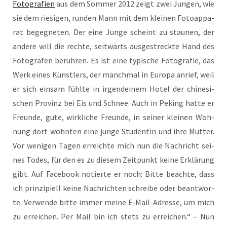
Foto­gra­fien
aus dem Som­mer 2012 zeigt zwei Jun­gen, wie
sie dem rie­si­gen, run­den Mann mit dem klei­nen Foto­ap­pa­
rat begeg­ne­ten. Der eine Jun­ge scheint zu stau­nen, der
ande­re will die rech­te, seit­wärts aus­ge­streck­te Hand des
Foto­gra­fen berüh­ren. Es ist eine typi­sche Foto­gra­fie, das
Werk eines Künst­lers, der manch­mal in Euro­pa anrief, weil
er sich ein­sam fühl­te in irgend­ei­nem Hotel der chi­ne­si­
schen Pro­vinz bei Eis und Schnee. Auch in Peking hat­te er
Freun­de, gute, wirk­li­che Freun­de, in sei­ner klei­nen Woh­
nung dort wohn­ten eine jun­ge Stu­den­tin und ihre Mut­ter.
Vor weni­gen Tagen erreich­te mich nun die Nach­richt sei­
nes Todes, für den es zu die­sem Zeit­punkt kei­ne Erklä­rung
gibt. Auf Face­book notier­te er noch: Bit­te beach­te, dass
ich prin­zi­pi­ell kei­ne Nach­rich­ten schrei­be oder beant­wor­
te. Ver­wen­de bit­te immer mei­ne E‑Mail-Adres­se, um mich
zu errei­chen. Per Mail bin ich stets zu errei­chen.“ – Nun