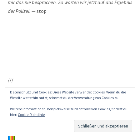
mir das nie bespro­chen. So war­ten wir jetzt auf das Ergeb­nis
der Poli­zei.
— stop
///
indulin
Datenschutz und Cookies: Diese Website verwendet Cookies. Wenn du die
Website weiterhin nutzt, stimmst du der Verwendung von Cookies zu.
16. Oktober 2012
Weitere Informationen, beispielsweise zur Kontrolle von Cookies, findest du
hier:
Cookie-Richtlinie