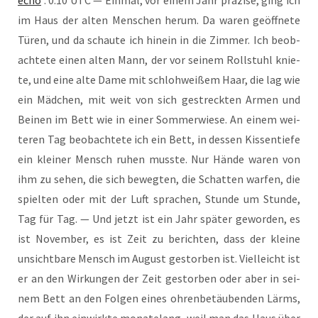
im Haus der alten Men­schen her­um. Da waren geöff­ne­te
Türen, und da schau­te ich hin­ein in die Zim­mer. Ich beob­
ach­te­te einen alten Mann, der vor sei­nem Roll­stuhl knie­
te, und eine alte Dame mit schloh­wei­ßem Haar, die lag wie
ein Mäd­chen, mit weit von sich gestreck­ten Armen und
Bei­nen im Bett wie in einer Som­mer­wie­se. An einem wei­
te­ren Tag beob­ach­te­te ich ein Bett, in des­sen Kis­sen­tie­fe
ein klei­ner Mensch ruhen muss­te. Nur Hän­de waren von
ihm zu sehen, die sich beweg­ten, die Schat­ten war­fen, die
spiel­ten oder mit der Luft spra­chen, Stun­de um Stun­de,
Tag für Tag. — Und jetzt ist ein Jahr spä­ter gewor­den, es
ist Novem­ber, es ist Zeit zu berich­ten, dass der klei­ne
unsicht­ba­re Mensch im August gestor­ben ist. Viel­leicht ist
er an den Wir­kun­gen der Zeit gestor­ben oder aber in sei­
nem Bett an den Fol­gen eines ohren­be­täu­ben­den Lärms,
der auf ihn ein­wirk­te mona­te­lang, weil man das Haus über