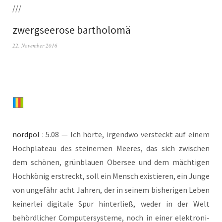
///
zwergseerose bartholomä
22. November 2016
nord­pol
: 5.08 — Ich hör­te, irgend­wo ver­steckt auf einem
Hoch­pla­teau des stei­ner­nen Mee­res, das sich zwi­schen
dem schö­nen, grün­blau­en Ober­see und dem mäch­ti­gen
Hoch­kö­nig erstreckt, soll ein Mensch exis­tie­ren, ein Jun­ge
von unge­fähr acht Jah­ren, der in sei­nem bis­he­ri­gen Leben
kei­ner­lei digi­ta­le Spur hin­ter­ließ, weder in der Welt
behörd­li­cher Com­pu­ter­sys­te­me, noch in einer elek­tro­ni­