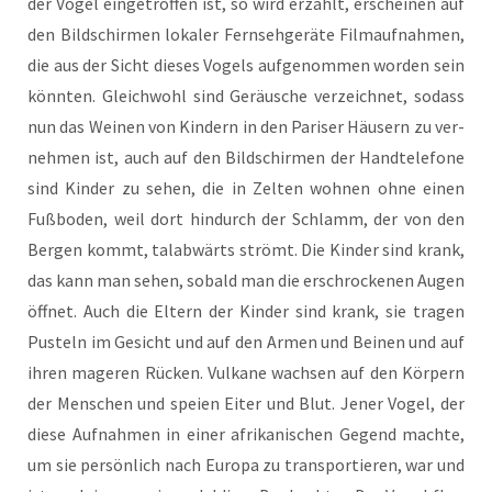
der Vogel ein­ge­trof­fen ist, so wird erzählt, erschei­nen auf
den Bild­schir­men loka­ler Fern­seh­ge­rä­te Film­auf­nah­men,
die aus der Sicht die­ses Vogels auf­ge­nom­men wor­den sein
könn­ten. Gleich­wohl sind Geräu­sche ver­zeich­net, sodass
nun das Wei­nen von Kin­dern in den Pari­ser Häu­sern zu ver­
neh­men ist, auch auf den Bild­schir­men der Hand­te­le­fo­ne
sind Kin­der zu sehen, die in Zel­ten woh­nen ohne einen
Fuß­bo­den, weil dort hin­durch der Schlamm, der von den
Ber­gen kommt, tal­ab­wärts strömt. Die Kin­der sind krank,
das kann man sehen, sobald man die erschro­cke­nen Augen
öff­net. Auch die Eltern der Kin­der sind krank, sie tra­gen
Pus­teln im Gesicht und auf den Armen und Bei­nen und auf
ihren mage­ren Rücken. Vul­ka­ne wach­sen auf den Kör­pern
der Men­schen und spei­en Eiter und Blut. Jener Vogel, der
die­se Auf­nah­men in einer afri­ka­ni­schen Gegend mach­te,
um sie per­sön­lich nach Euro­pa zu trans­por­tie­ren, war und