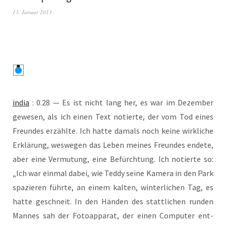
13. Januar 2013
india
: 0.28 — Es ist nicht lang her, es war im Dezem­ber
gewe­sen, als ich einen Text notier­te, der vom Tod eines
Freun­des erzähl­te. Ich hat­te damals noch kei­ne wirk­li­che
Erklä­rung, wes­we­gen das Leben mei­nes Freun­des ende­te,
aber eine Ver­mu­tung, eine Befürch­tung. Ich notier­te so:
„Ich war ein­mal dabei, wie Ted­dy sei­ne Kame­ra in den Park
spa­zie­ren führ­te, an einem kal­ten, win­ter­li­chen Tag, es
hat­te geschneit. In den Hän­den des statt­li­chen run­den
Man­nes sah der Foto­ap­pa­rat, der einen Com­pu­ter ent­