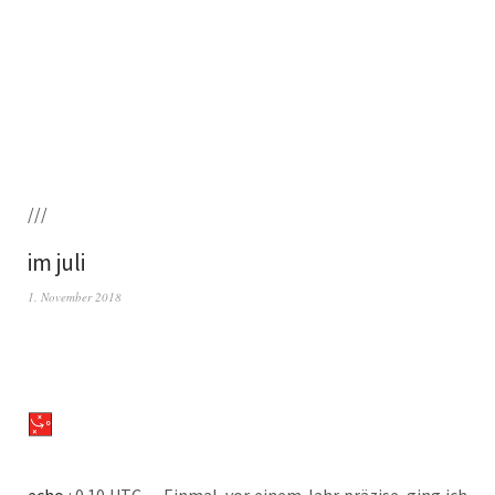
///
im juli
1. November 2018
echo
: 0.10 UTC — Ein­mal, vor einem Jahr prä­zi­se, ging ich