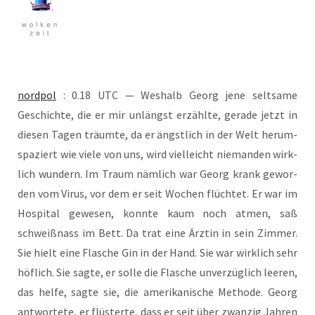
nord­pol
: 0.18 UTC — Wes­halb Georg jene selt­sa­me
Geschich­te, die er mir unlängst erzähl­te, gera­de jetzt in
die­sen Tagen träum­te, da er ängst­lich in der Welt her­um­
spa­ziert wie vie­le von uns, wird viel­leicht nie­man­den wirk­
lich wun­dern. Im Traum näm­lich war Georg krank gewor­
den vom Virus, vor dem er seit Wochen flüch­tet. Er war im
Hos­pi­tal gewe­sen, konn­te kaum noch atmen, saß
schweiß­nass im Bett. Da trat eine Ärz­tin in sein Zim­mer.
Sie hielt eine Fla­sche Gin in der Hand. Sie war wirk­lich sehr
höf­lich. Sie sag­te, er sol­le die Fla­sche unver­züg­lich lee­ren,
das hel­fe, sag­te sie, die ame­ri­ka­ni­sche Metho­de. Georg
ant­wor­te­te, er flüs­ter­te, dass er seit über zwan­zig Jah­ren