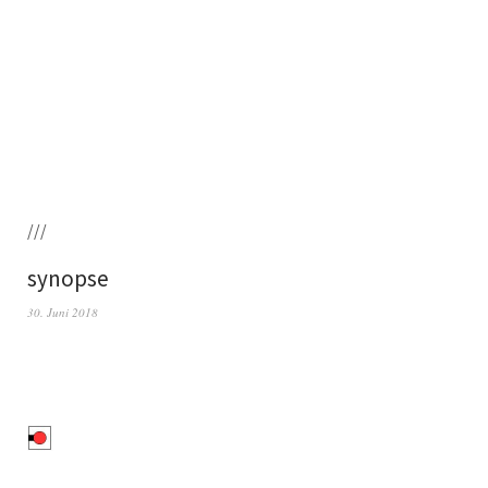
///
synopse
30. Juni 2018