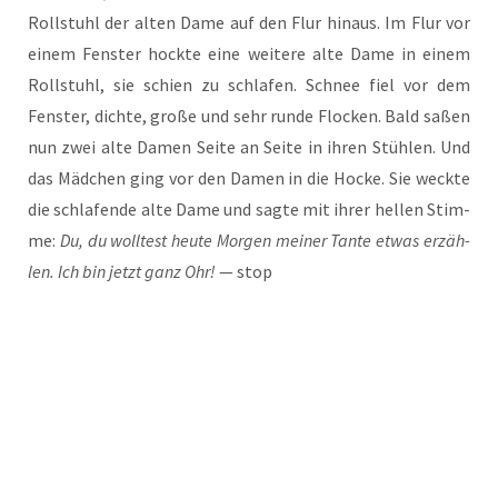
Roll­stuhl der alten Dame auf den Flur hin­aus. Im Flur vor
einem Fens­ter hock­te eine wei­te­re alte Dame in einem
Roll­stuhl, sie schien zu schla­fen. Schnee fiel vor dem
Fens­ter, dich­te, gro­ße und sehr run­de Flo­cken. Bald saßen
nun zwei alte Damen Sei­te an Sei­te in ihren Stüh­len. Und
das Mäd­chen ging vor den Damen in die Hocke. Sie weck­te
die schla­fen­de alte Dame und sag­te mit ihrer hel­len Stim­
me:
Du, du woll­test heu­te Mor­gen mei­ner Tan­te etwas erzäh­
len. Ich bin jetzt ganz Ohr!
— stop