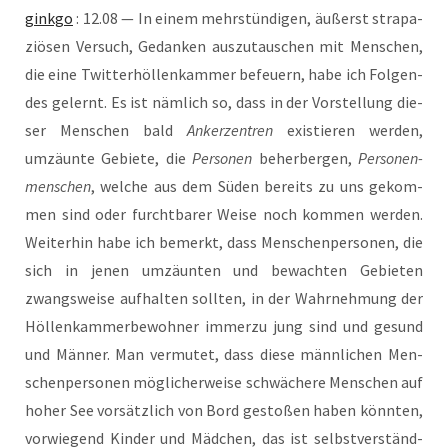
gink­go
: 12.08 — In einem mehr­stün­di­gen, äußerst stra­pa­
ziö­sen Ver­such, Gedan­ken aus­zu­tau­schen mit Men­schen,
die eine Twit­ter­höl­len­kam­mer befeu­ern, habe ich Fol­gen­
des gelernt. Es ist näm­lich so, dass in der Vor­stel­lung die­
ser Men­schen bald
Anker­zen­tren
exis­tie­ren wer­den,
umzäun­te Gebie­te, die
Per­so­nen
beher­ber­gen,
Per­so­nen­
men­schen
, wel­che aus dem Süden bereits zu uns gekom­
men sind oder furcht­ba­rer Wei­se noch kom­men wer­den.
Wei­ter­hin habe ich bemerkt, dass Men­schen­per­so­nen, die
sich in jenen umzäun­ten und bewach­ten Gebie­ten
zwangs­wei­se auf­hal­ten soll­ten, in der Wahr­neh­mung der
Höl­len­kam­mer­be­woh­ner immer­zu jung sind und gesund
und Män­ner. Man ver­mu­tet, dass die­se männ­li­chen Men­
schen­per­so­nen mög­li­cher­wei­se schwä­che­re Men­schen auf
hoher See vor­sätz­lich von Bord gesto­ßen haben könn­ten,
vor­wie­gend Kin­der und Mäd­chen, das ist selbst­ver­ständ­