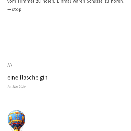
vom Him­mel zu holen. Ein­mal waren Schüs­se zu hören.
— stop
///
eine flasche gin
18. Mai 2020