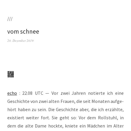
///
vom schnee
20. Dezember 2019
echo
: 22.08 UTC — Vor zwei Jah­ren notier­te ich eine
Geschich­te von zwei alten Frau­en, die seit Mona­ten auf­ge­
hört haben zu sein. Die Geschich­te aber, die ich erzähl­te,
exis­tiert wei­ter fort. Sie geht so: Vor dem Roll­stuhl, in
dem die alte Dame hock­te, knie­te ein Mäd­chen im Alter