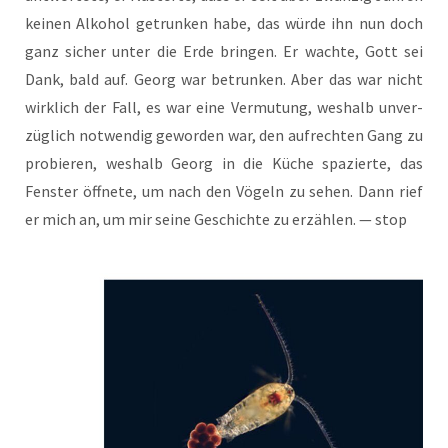
kei­nen Alko­hol getrun­ken habe, das wür­de ihn nun doch
ganz sicher unter die Erde brin­gen. Er wach­te, Gott sei
Dank, bald auf. Georg war betrun­ken. Aber das war nicht
wirk­lich der Fall, es war eine Ver­mu­tung, wes­halb unver­
züg­lich not­wen­dig gewor­den war, den auf­rech­ten Gang zu
pro­bie­ren, wes­halb Georg in die Küche spa­zier­te, das
Fens­ter öff­ne­te, um nach den Vögeln zu sehen. Dann rief
er mich an, um mir sei­ne Geschich­te zu erzäh­len. — stop