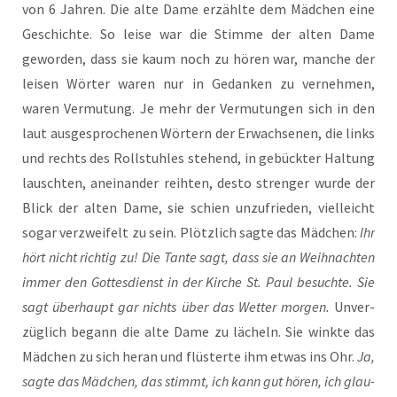
von 6 Jah­ren. Die alte Dame erzähl­te dem Mäd­chen eine
Geschich­te. So lei­se war die Stim­me der alten Dame
gewor­den, dass sie kaum noch zu hören war, man­che der
lei­sen Wör­ter waren nur in Gedan­ken zu ver­neh­men,
waren Ver­mu­tung. Je mehr der Ver­mu­tun­gen sich in den
laut aus­ge­spro­che­nen Wör­tern der Erwach­se­nen, die links
und rechts des Roll­stuh­les ste­hend, in gebück­ter Hal­tung
lausch­ten, anein­an­der reih­ten, des­to stren­ger wur­de der
Blick der alten Dame, sie schien unzu­frie­den, viel­leicht
sogar ver­zwei­felt zu sein. Plötz­lich sag­te das Mäd­chen:
Ihr
hört nicht rich­tig zu! Die Tan­te sagt, dass sie an Weih­nach­ten
immer den Got­tes­dienst in der Kir­che St. Paul besuch­te. Sie
sagt über­haupt gar nichts über das Wet­ter mor­gen.
Unver­
züg­lich begann die alte Dame zu lächeln. Sie wink­te das
Mäd­chen zu sich her­an und flüs­ter­te ihm etwas ins Ohr.
Ja,
sag­te das Mäd­chen, das stimmt, ich kann gut hören, ich glau­