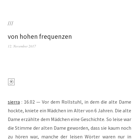
///
von hohen frequenzen
12. November 2017
sier­ra
: 16.02 — Vor dem Roll­stuhl, in dem die alte Dame
hock­te, knie­te ein Mäd­chen im Alter von 6 Jah­ren. Die alte
Dame erzähl­te dem Mäd­chen eine Geschich­te. So lei­se war
die Stim­me der alten Dame gewor­den, dass sie kaum noch
zu hören war, man­che der lei­sen Wör­ter waren nur in