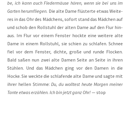
be, ich kann auch Fle­der­mäu­se hören, wenn sie bei uns im
Gar­ten her­um­flie­gen.
Die alte Dame flüs­ter­te etwas Wei­te­
res in das Ohr des Mäd­chens, sofort stand das Mäd­chen auf
und schob den Roll­stuhl der alten Dame auf den Flur hin­
aus. Im Flur vor einem Fens­ter hock­te eine wei­te­re alte
Dame in einem Roll­stuhl, sie schien zu schla­fen. Schnee
fiel vor dem Fens­ter, dich­te, gro­ße und run­de Flo­cken.
Bald saßen nun zwei alte Damen Sei­te an Sei­te in ihren
Stüh­len. Und das Mäd­chen ging vor den Damen in die
Hocke. Sie weck­te die schla­fen­de alte Dame und sag­te mit
ihrer hel­len Stim­me:
Du, du woll­test heu­te Mor­gen mei­ner
Tan­te etwas erzäh­len. Ich bin jetzt ganz Ohr!
— stop