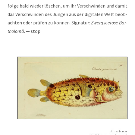
fol­ge bald wie­der löschen, um ihr Ver­schwin­den und damit
das Ver­schwin­den des Jun­gen aus der digi­ta­len Welt beob­
ach­ten oder prü­fen zu kön­nen. Signa­tur:
Zwerg­see­ro­se Bar­
tho­lo­mä
. — stop