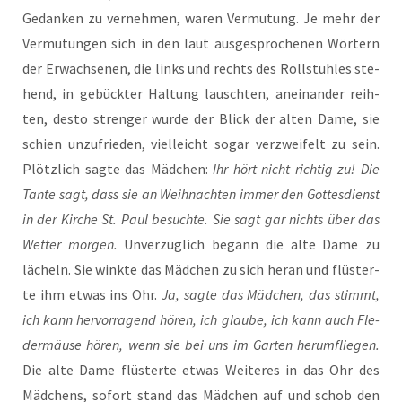
Gedan­ken zu ver­neh­men, waren Ver­mu­tung. Je mehr der
Ver­mu­tun­gen sich in den laut aus­ge­spro­che­nen Wör­tern
der Erwach­se­nen, die links und rechts des Roll­stuh­les ste­
hend, in gebück­ter Hal­tung lausch­ten, anein­an­der reih­
ten, des­to stren­ger wur­de der Blick der alten Dame, sie
schien unzu­frie­den, viel­leicht sogar ver­zwei­felt zu sein.
Plötz­lich sag­te das Mäd­chen:
Ihr hört nicht rich­tig zu! Die
Tan­te sagt, dass sie an Weih­nach­ten immer den Got­tes­dienst
in der Kir­che St. Paul besuch­te. Sie sagt gar nichts über das
Wet­ter mor­gen.
Unver­züg­lich begann die alte Dame zu
lächeln. Sie wink­te das Mäd­chen zu sich her­an und flüs­ter­
te ihm etwas ins Ohr.
Ja, sag­te das Mäd­chen, das stimmt,
ich kann her­vor­ra­gend hören, ich glau­be, ich kann auch Fle­
der­mäu­se hören, wenn sie bei uns im Gar­ten her­um­flie­gen.
Die alte Dame flüs­ter­te etwas Wei­te­res in das Ohr des
Mäd­chens, sofort stand das Mäd­chen auf und schob den