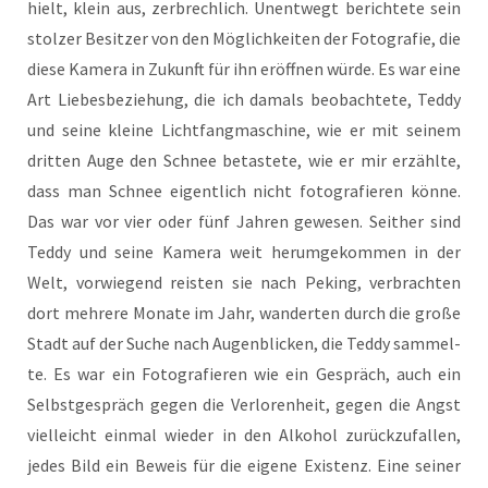
hielt, klein aus, zer­brech­lich. Unent­wegt berich­te­te sein
stol­zer Besit­zer von den Mög­lich­kei­ten der Foto­gra­fie, die
die­se Kame­ra in Zukunft für ihn eröff­nen wür­de. Es war eine
Art Lie­bes­be­zie­hung, die ich damals beob­ach­te­te, Ted­dy
und sei­ne klei­ne Licht­fang­ma­schi­ne, wie er mit sei­nem
drit­ten Auge den Schnee betas­te­te, wie er mir erzähl­te,
dass man Schnee eigent­lich nicht foto­gra­fie­ren kön­ne.
Das war vor vier oder fünf Jah­ren gewe­sen. Seit­her sind
Ted­dy und sei­ne Kame­ra weit her­um­ge­kom­men in der
Welt, vor­wie­gend reis­ten sie nach Peking, ver­brach­ten
dort meh­re­re Mona­te im Jahr, wan­der­ten durch die gro­ße
Stadt auf der Suche nach Augen­bli­cken, die Ted­dy sam­mel­
te. Es war ein Foto­gra­fie­ren wie ein Gespräch, auch ein
Selbst­ge­spräch gegen die Ver­lo­ren­heit, gegen die Angst
viel­leicht ein­mal wie­der in den Alko­hol zurück­zu­fal­len,
jedes Bild ein Beweis für die eige­ne Exis­tenz. Eine sei­ner