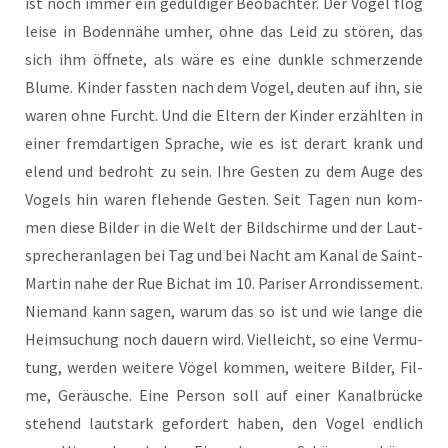
ist noch immer ein gedul­di­ger Beob­ach­ter. Der Vogel flog
lei­se in Boden­nä­he umher, ohne das Leid zu stö­ren, das
sich ihm öff­ne­te, als wäre es eine dunk­le schmer­zen­de
Blu­me. Kin­der fass­ten nach dem Vogel, deu­ten auf ihn, sie
waren ohne Furcht. Und die Eltern der Kin­der erzähl­ten in
einer fremd­ar­ti­gen Spra­che, wie es ist der­art krank und
elend und bedroht zu sein. Ihre Ges­ten zu dem Auge des
Vogels hin waren fle­hen­de Ges­ten. Seit Tagen nun kom­
men die­se Bil­der in die Welt der Bild­schir­me und der Laut­
spre­cher­an­la­gen bei Tag und bei Nacht am Kanal de Saint-
Mar­tin nahe der Rue Bichat im 10. Pari­ser Arron­dis­se­ment.
Nie­mand kann sagen, war­um das so ist und wie lan­ge die
Heim­su­chung noch dau­ern wird. Viel­leicht, so eine Ver­mu­
tung, wer­den wei­te­re Vögel kom­men, wei­te­re Bil­der, Fil­
me, Geräu­sche. Eine Per­son soll auf einer Kanal­brü­cke
ste­hend laut­stark gefor­dert haben, den Vogel end­lich