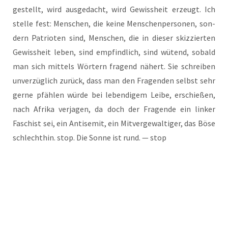
ge­stellt, wird aus­ge­dacht, wird Gewiss­heit erzeugt. Ich
stel­le fest: Men­schen, die kei­ne Men­schen­per­so­nen, son­
dern Patrio­ten sind, Men­schen, die in die­ser skiz­zier­ten
Gewiss­heit leben, sind emp­find­lich, sind wütend, sobald
man sich mit­tels Wör­tern fra­gend nähert. Sie schrei­ben
unver­züg­lich zurück, dass man den Fra­gen­den selbst sehr
ger­ne pfäh­len wür­de bei leben­di­gem Lei­be, erschie­ßen,
nach Afri­ka ver­ja­gen, da doch der Fra­gen­de ein lin­ker
Faschist sei, ein Anti­se­mit, ein Mit­ver­ge­wal­ti­ger, das Böse
schlecht­hin. stop. Die Son­ne ist rund. — stop