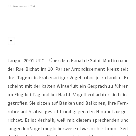
27. November 2024
tan­go
: 20.01 UTC – Über dem Kanal de Saint-Mar­tin nahe
der Rue Bichat im 10. Pari­ser Arron­dis­se­ment kreist seit
drei Tagen ein krä­hen­ar­ti­ger Vogel, ohne je zu lan­den. Er
scheint mit der kal­ten Win­ter­luft ein Gespräch zu füh­ren
im Flug bei Tag und bei Nacht. Vogel­be­ob­ach­ter sind ein­
ge­trof­fen. Sie sit­zen auf Bän­ken und Bal­ko­nen, ihre Fern­
roh­re auf Sta­ti­ve gestellt und gegen den Him­mel aus­ge­
rich­tet. Es ist des­halb, weil mit die­sem spre­chen­den und
sin­gen­den Vogel mög­li­cher­wei­se etwas nicht stimmt. Seit