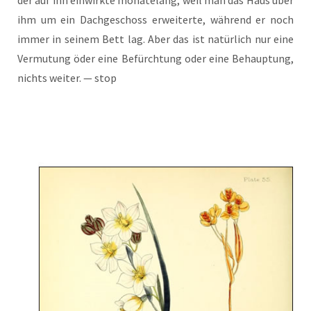
ihm um ein Dach­ge­schoss erwei­ter­te, wäh­rend er noch
immer in sei­nem Bett lag. Aber das ist natür­lich nur eine
Ver­mu­tung öder eine Befürch­tung oder eine Behaup­tung,
nichts wei­ter. — stop