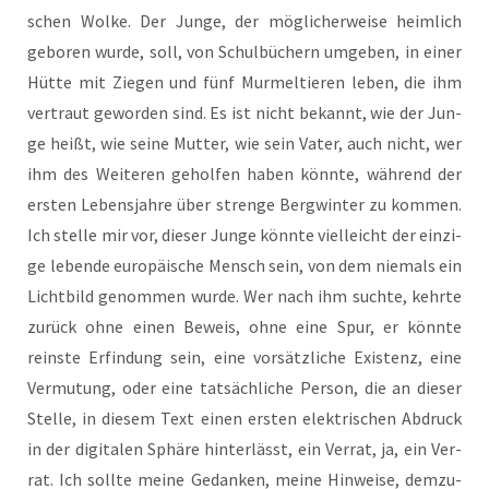
schen Wol­ke. Der Jun­ge, der mög­li­cher­wei­se heim­lich
gebo­ren wur­de, soll, von Schul­bü­chern umge­ben, in einer
Hüt­te mit Zie­gen und fünf Mur­mel­tie­ren leben, die ihm
ver­traut gewor­den sind. Es ist nicht bekannt, wie der Jun­
ge heißt, wie sei­ne Mut­ter, wie sein Vater, auch nicht, wer
ihm des Wei­te­ren gehol­fen haben könn­te, wäh­rend der
ers­ten Lebens­jah­re über stren­ge Berg­win­ter zu kom­men.
Ich stel­le mir vor, die­ser Jun­ge könn­te viel­leicht der ein­zi­
ge leben­de euro­päi­sche Mensch sein, von dem nie­mals ein
Licht­bild genom­men wur­de. Wer nach ihm such­te, kehr­te
zurück ohne einen Beweis, ohne eine Spur, er könn­te
reins­te Erfin­dung sein, eine vor­sätz­li­che Exis­tenz, eine
Ver­mu­tung, oder eine tat­säch­li­che Per­son, die an die­ser
Stel­le, in die­sem Text einen ers­ten elek­tri­schen Abdruck
in der digi­ta­len Sphä­re hin­ter­lässt, ein Ver­rat, ja, ein Ver­
rat. Ich soll­te mei­ne Gedan­ken, mei­ne Hin­wei­se, dem­zu­