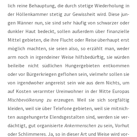
lich rei­ne Behaup­tung, die durch ste­ti­ge Wie­der­ho­lung in
der Höl­len­kam­mer ste­tig zur Gewiss­heit wird. Die­se jun­
gen Män­ner nun, sie sind sehr häu­fig von schwar­zer oder
dunk­ler Haut bedeckt, sol­len außer­dem über finan­zi­el­le
Mit­tel gebie­ten, die ihre Flucht oder Rei­se über­haupt erst
mög­lich mach­ten, sie sei­en also, so erzählt man, weder
arm noch in irgend­ei­ner Wei­se hilfs­be­dürf­tig, sie wür­den
bei­lei­be nicht süd­li­chen Hun­ger­ge­bie­ten ent­kom­men
oder vor Bür­ger­krie­gen geflo­hen sein, viel­mehr sol­len sie
von irgend­wo­her ange­reist sein wie aus dem Nichts, um
auf Kos­ten ver­arm­ter Urein­woh­ner in der Mit­te Euro­pas
Misch­be­völ­ke­rung
zu erzeu­gen. Weil sie sich sorg­fäl­tig
klei­den, weil sie über Tele­fo­ne gebie­ten, weil sie mit­nich­
ten aus­ge­hun­ger­te Elends­ge­stal­ten sind, wer­den sie ver­
däch­tigt, gut orga­ni­sier­te
Anker­men­schen
zu sein, Vor­hut
oder Schlim­me­res. Ja, so in die­ser Art und Wei­se wird vor­