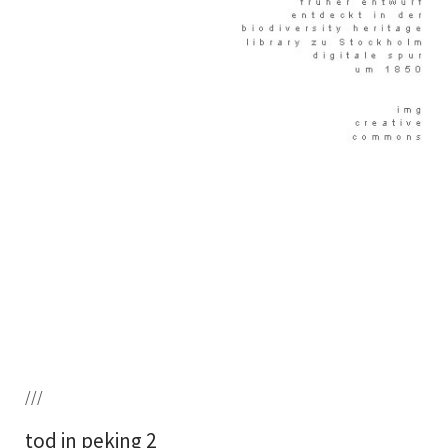
///
tod in peking 2