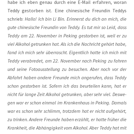
habe ich eben genau durch eine E‑Mail erfah­ren, wor­an
Ted­dy gestor­ben ist. Eine chi­ne­si­sche Freun­din Ted­dys
schrieb:
Hal­lo! Ich bin Li Bin. Erin­nerst du dich an mich, die
gute chi­ne­si­sche Freun­din von Ted­dy. Es tut mir so Leid, dass
Ted­dy am 22. Novem­ber in Peking gestor­ben ist, weil er zu
viel Alko­hol getrun­ken hat. Als ich die Nach­richt gehört habe,
fand ich mich sehr über­rascht. Eigent­lich hat­te ich mich mit
Ted­dy ver­ab­re­det, am 22. Novem­ber nach Peking zu fah­ren
und sei­ne Foto­aus­stel­lung zu besu­chen. Aber noch vor der
Abfahrt haben ande­re Freun­de mich ange­ru­fen, dass Ted­dy
schon gestor­ben ist. Sofern ich das beur­tei­len kann, hat er
nicht für lan­ge Zeit Alko­hol getrun­ken, aber sehr viel. Des­we­
gen war er schon ein­mal im Kran­ken­haus in Peking. Damals
war es schon sehr schlimm, trotz­dem hat er nicht auf­ge­hört,
zu trin­ken. Ande­re Freun­de haben erzählt, er hat­te frü­her die
Krank­heit, die Abhän­gig­keit vom Alko­hol. Aber Ted­dy hat mit