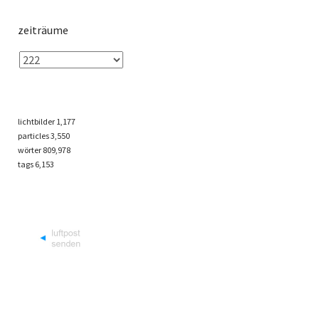
zeiträume
lichtbilder
1,177
particles
3,550
wörter 809,978
tags
6,153