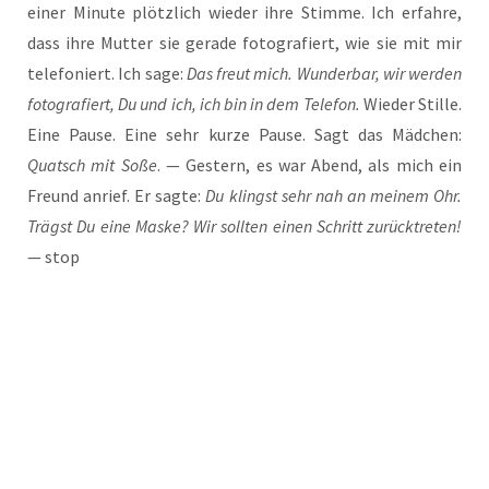
einer Minu­te plötz­lich wie­der ihre Stim­me. Ich erfah­re,
dass ihre Mut­ter sie gera­de foto­gra­fiert, wie sie mit mir
tele­fo­niert. Ich sage:
Das freut mich. Wun­der­bar, wir wer­den
foto­gra­fiert, Du und ich, ich bin in dem Tele­fon.
Wie­der Stil­le.
Eine Pau­se. Eine sehr kur­ze Pau­se. Sagt das Mäd­chen:
Quatsch mit Soße
. — Ges­tern, es war Abend, als mich ein
Freund anrief. Er sag­te:
Du klingst sehr nah an mei­nem Ohr.
Trägst Du eine Mas­ke? Wir soll­ten einen Schritt zurück­tre­ten!
— stop