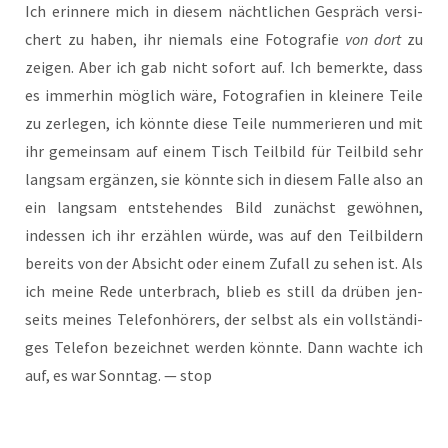
Ich erin­ne­re mich in die­sem nächt­li­chen Gespräch ver­si­
chert zu haben, ihr nie­mals eine Foto­gra­fie
von dort
zu
zei­gen. Aber ich gab nicht sofort auf. Ich bemerk­te, dass
es immer­hin mög­lich wäre, Foto­gra­fien in klei­ne­re Tei­le
zu zer­le­gen, ich könn­te die­se Tei­le num­me­rie­ren und mit
ihr gemein­sam auf einem Tisch Teil­bild für Teil­bild sehr
lang­sam ergän­zen, sie könn­te sich in die­sem Fal­le also an
ein lang­sam ent­ste­hen­des Bild zunächst gewöh­nen,
indes­sen ich ihr erzäh­len wür­de, was auf den Teil­bil­dern
bereits von der Absicht oder einem Zufall zu sehen ist. Als
ich mei­ne Rede unter­brach, blieb es still da drü­ben jen­
seits mei­nes Tele­fon­hö­rers, der selbst als ein voll­stän­di­
ges Tele­fon bezeich­net wer­den könn­te. Dann wach­te ich
auf, es war Sonn­tag. — stop