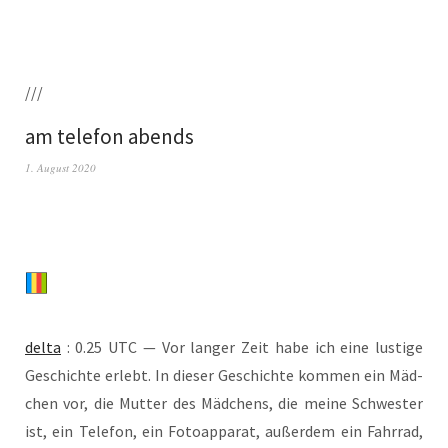
///
am telefon abends
1. August 2020
del­ta
: 0.25 UTC — Vor lan­ger Zeit habe ich eine lus­ti­ge
Geschich­te erlebt. In die­ser Geschich­te kom­men ein Mäd­
chen vor, die Mut­ter des Mäd­chens, die mei­ne Schwes­ter
ist, ein Tele­fon, ein Foto­ap­pa­rat, außer­dem ein Fahr­rad,