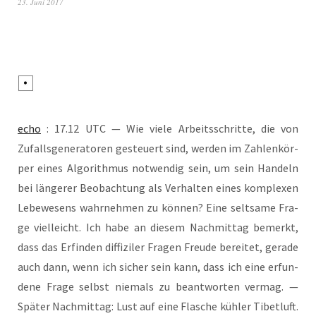
23. Juni 2017
echo
: 17.12 UTC — Wie vie­le Arbeits­schrit­te, die von
Zufalls­ge­nera­to­ren gesteu­ert sind, wer­den im Zah­len­kör­
per eines Algo­rith­mus not­wen­dig sein, um sein Han­deln
bei län­ge­rer Beob­ach­tung als Ver­hal­ten eines kom­ple­xen
Lebe­we­sens wahr­neh­men zu kön­nen? Eine selt­sa­me Fra­
ge viel­leicht. Ich habe an die­sem Nach­mit­tag bemerkt,
dass das Erfin­den dif­fi­zi­ler Fra­gen Freu­de berei­tet, gera­de
auch dann, wenn ich sicher sein kann, dass ich eine erfun­
de­ne Fra­ge selbst nie­mals zu beant­wor­ten ver­mag. —
Spä­ter Nach­mit­tag: Lust auf eine Fla­sche küh­ler Tibet­luft.