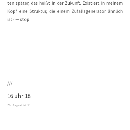
ten spä­ter, das heißt in der Zukunft. Exis­tiert in mei­nem
Kopf eine Struk­tur, die einem Zufalls­ge­nera­tor ähn­lich
ist? — stop
///
16 uhr 18
26. August 2019