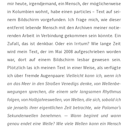
mir heu­te, irgend­je­mand, ein Mensch, der mög­li­cher­wei­se
in Kolum­bi­en wohnt, habe einen par­tic­les – Text auf sei­
nem Bild­schirm vor­ge­fun­den. Ich fra­ge mich, wie die­ser
ent­fernt leben­de Mensch mit den Archi­ven mei­ner notie­
ren­den Arbeit in Ver­bin­dung gekom­men sein könn­te. Ein
Zufall, das ist denk­bar. Oder ein Irr­tum? Wie lan­ge Zeit
wird mein Text, der im Mai 2008 auf­ge­schrie­ben wor­den
war, dort auf einem Bild­schirm les­bar gewe­sen sein.
Plötz­lich las ich mei­nen Text in einer Wei­se, als ver­füg­te
ich über frem­de Augen­paa­re:
Viel­leicht kann ich, wenn ich
an das Meer in den Stra­ßen Vene­digs den­ke, von Wel­len­be­
we­gun­gen spre­chen, die einem sehr lang­sa­men Rhyth­mus
fol­gen, von Halb­jah­res­wel­len, von Wel­len, die sich, sobald ich
sie jen­seits ihrer eigent­li­chen Zeit betrach­te, wie Palomar’s
Sekun­den­wel­len beneh­men. — Wann beginnt und wann
genau endet eine Wel­le? Wie vie­le Wel­len kann ein Mensch