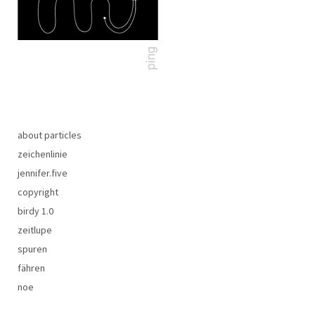
about particles
zeichenlinie
jennifer.five
copyright
birdy 1.0
zeitlupe
spuren
fähren
noe