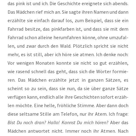
das pink ist und ich. Die Geschich­te ereig­ne­te sich abends.
Das Mäd­chen rief mich an. Sie sag­te ihren Namen und dann
erzähl­te sie ein­fach dar­auf los, zum Bei­spiel, dass sie ein
Fahr­rad besit­ze, das pink­far­ben ist, und dass sie mit dem
Fahr­rad schon allei­ne her­um­fah­ren kön­ne, ohne umzu­fal­
len, und zwar durch den Wald. Plötz­lich spricht sie nicht
mehr, es ist still, aber ich höre sie atmen. Ich den­ke noch:
Vor weni­gen Mona­ten konn­te sie nicht so gut erzäh­len,
wie rasend schnell das geht, dass sich die Wör­ter for­mie­
ren. Das Mäd­chen erzähl­te jetzt in gan­zen Sät­zen, es
scheint so zu sein, dass sie nun, da sie über gan­ze Sät­ze
ver­fü­gen kann, end­lich alle ihre Geschich­ten sofort erzäh­
len möch­te. Eine hel­le, fröh­li­che Stim­me. Aber dann doch
die­se selt­sa­me Stil­le am Tele­fon, nur ihr Atem. Ich fra­ge:
Bist Du noch dran? Hal­lo! Kannst Du mich hören?
Aber das
Mäd­chen ant­wor­tet nicht. Immer noch ihr Atmen. Nach