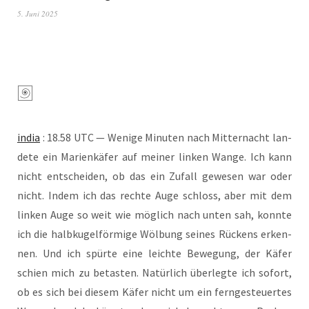
5. Juni 2025
india
: 18.58 UTC — Weni­ge Minu­ten nach Mit­ter­nacht lan­
de­te ein Mari­en­kä­fer auf mei­ner lin­ken Wan­ge. Ich kann
nicht ent­schei­den, ob das ein Zufall gewe­sen war oder
nicht. Indem ich das rech­te Auge schloss, aber mit dem
lin­ken Auge so weit wie mög­lich nach unten sah, konn­te
ich die halb­ku­gel­för­mi­ge Wöl­bung sei­nes Rückens erken­
nen. Und ich spür­te eine leich­te Bewe­gung, der Käfer
schien mich zu betas­ten. Natür­lich über­leg­te ich sofort,
ob es sich bei die­sem Käfer nicht um ein fern­ge­steu­er­tes