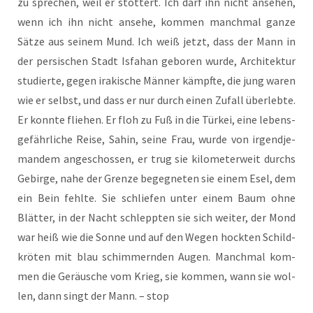
zu spre­chen, weil er stot­tert. Ich darf ihn nicht anse­hen,
wenn ich ihn nicht anse­he, kom­men manch­mal gan­ze
Sät­ze aus sei­nem Mund. Ich weiß jetzt, dass der Mann in
der per­si­schen Stadt Isfa­han gebo­ren wur­de, Archi­tek­tur
stu­dier­te, gegen ira­ki­sche Män­ner kämpf­te, die jung waren
wie er selbst, und dass er nur durch einen Zufall über­leb­te.
Er konn­te flie­hen. Er floh zu Fuß in die Tür­kei, eine lebens­
ge­fähr­li­che Rei­se, Sahin, sei­ne Frau, wur­de von irgend­je­
man­dem ange­schos­sen, er trug sie kilo­me­ter­weit durchs
Gebir­ge, nahe der Gren­ze begeg­ne­ten sie einem Esel, dem
ein Bein fehl­te. Sie schlie­fen unter einem Baum ohne
Blät­ter, in der Nacht schlepp­ten sie sich wei­ter, der Mond
war heiß wie die Son­ne und auf den Wegen hock­ten Schild­
krö­ten mit blau schim­mern­den Augen. Manch­mal kom­
men die Geräu­sche vom Krieg, sie kom­men, wann sie wol­
len, dann singt der Mann. – stop