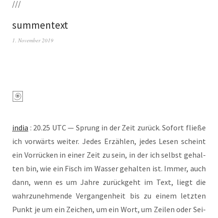
///
summentext
1. November 2019
india
: 20.25 UTC — Sprung in der Zeit zurück. Sofort flie­ße
ich vor­wärts wei­ter. Jedes Erzäh­len, jedes Lesen scheint
ein Vor­rü­cken in einer Zeit zu sein, in der ich selbst gehal­
ten bin, wie ein Fisch im Was­ser gehal­ten ist. Immer, auch
dann, wenn es um Jah­re zurück­geht im Text, liegt die
wahr­zu­neh­men­de Ver­gan­gen­heit bis zu einem letz­ten
Punkt je um ein Zei­chen, um ein Wort, um Zei­len oder Sei­