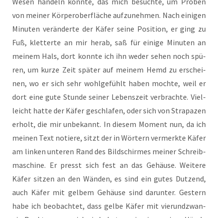
Wesen han­deln könn­te, das mich besuch­te, um Pro­ben
von mei­ner Kör­per­ober­flä­che auf­zu­neh­men. Nach eini­gen
Minu­ten ver­än­der­te der Käfer sei­ne Posi­ti­on, er ging zu
Fuß, klet­ter­te an mir her­ab, saß für eini­ge Minu­ten an
mei­nem Hals, dort konn­te ich ihn weder sehen noch spü­
ren, um kur­ze Zeit spä­ter auf mei­nem Hemd zu erschei­
nen, wo er sich sehr wohl­ge­fühlt haben moch­te, weil er
dort eine gute Stun­de sei­ner Lebens­zeit ver­brach­te. Viel­
leicht hat­te der Käfer geschla­fen, oder sich von Stra­pa­zen
erholt, die mir unbe­kannt. In die­sem Moment nun, da ich
mei­nen Text notie­re, sitzt der in Wör­tern ver­merk­te Käfer
am lin­ken unte­ren Rand des Bild­schir­mes mei­ner Schreib­
ma­schi­ne. Er presst sich fest an das Gehäu­se. Wei­te­re
Käfer sit­zen an den Wän­den, es sind ein gutes Dut­zend,
auch Käfer mit gel­bem Gehäu­se sind dar­un­ter. Ges­tern
habe ich beob­ach­tet, dass gel­be Käfer mit vier­und­zwan­