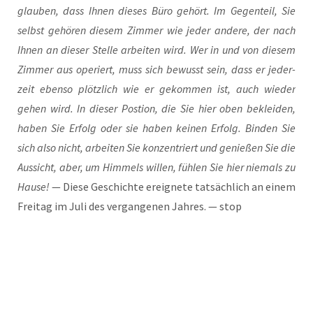
glau­ben, dass Ihnen die­ses Büro gehört. Im Gegen­teil, Sie
selbst gehö­ren die­sem Zim­mer wie jeder ande­re, der nach
Ihnen an die­ser Stel­le arbei­ten wird. Wer in und von die­sem
Zim­mer aus ope­riert, muss sich bewusst sein, dass er jeder­
zeit eben­so plötz­lich wie er gekom­men ist, auch wie­der
gehen wird. In die­ser Pos­ti­on, die Sie hier oben beklei­den,
haben Sie Erfolg oder sie haben kei­nen Erfolg. Bin­den Sie
sich also nicht, arbei­ten Sie kon­zen­triert und genie­ßen Sie die
Aus­sicht, aber, um Him­mels wil­len, füh­len Sie hier nie­mals zu
Hau­se!
— Die­se Geschich­te ereig­ne­te tat­säch­lich an einem
Frei­tag im Juli des ver­gan­ge­nen Jah­res. — stop