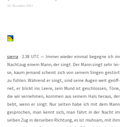
30. November 2023
sier­ra
: 2.38 UTC — Immer wie­der ein­mal begeg­ne ich im
Nacht­zug einem Mann, der singt. Der Mann singt sehr lei­
se, kaum jemand scheint sich von sei­nem Sin­gen gestört
zu füh­len. Wäh­rend er singt, sind sei­ne Augen weit geöff­
net, er blickt ins Lee­re, sein Mund ist geschlos­sen, Töne,
die wir ver­neh­men, kom­men aus sei­nem Hals her­aus, der
bebt, wenn er singt. Nur sel­ten habe ich mit dem Mann
gespro­chen, man kennt sich, man fährt in der Nacht im
sel­ben Zug in der­sel­ben Rich­tung, es ist müh­sam, mit ihm