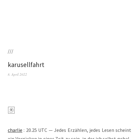
///
karusellfahrt
8. April 2022
char­lie
: 20.25 UTC — Jedes Erzäh­len, jedes Lesen scheint
ein Vor­rü­cken in einer Zeit zu sein, in der ich selbst gehal­