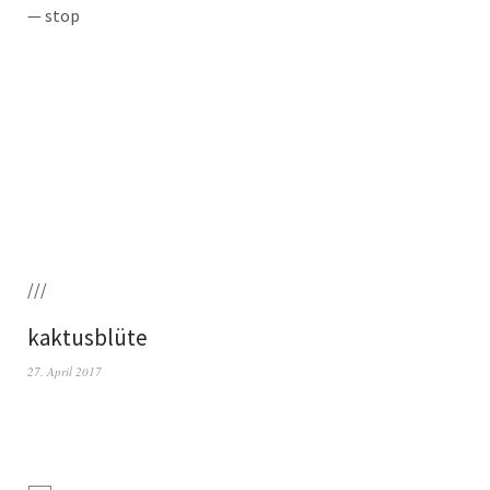
— stop
///
kaktusblüte
27. April 2017