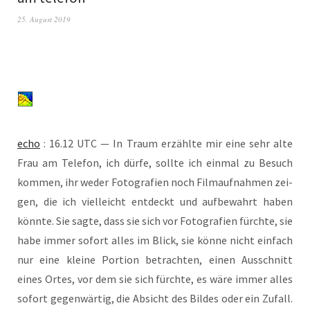
25. August 2019
echo
: 16.12 UTC — In Traum erzähl­te mir eine sehr alte
Frau am Tele­fon, ich dür­fe, soll­te ich ein­mal zu Besuch
kom­men, ihr weder Foto­gra­fien noch Film­auf­nah­men zei­
gen, die ich viel­leicht ent­deckt und auf­be­wahrt haben
könn­te. Sie sag­te, dass sie sich vor Foto­gra­fien fürch­te, sie
habe immer sofort alles im Blick, sie kön­ne nicht ein­fach
nur eine klei­ne Por­ti­on betrach­ten, einen Aus­schnitt
eines Ortes, vor dem sie sich fürch­te, es wäre immer alles
sofort gegen­wär­tig, die Absicht des Bil­des oder ein Zufall.