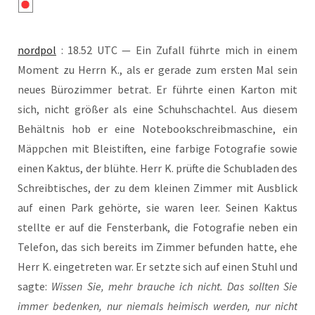
nord­pol
: 18.52 UTC — Ein Zufall führ­te mich in einem
Moment zu Herrn K., als er gera­de zum ers­ten Mal sein
neu­es Büro­zim­mer betrat. Er führ­te einen Kar­ton mit
sich, nicht grö­ßer als eine Schuh­schach­tel. Aus die­sem
Behält­nis hob er eine Note­book­schreib­ma­schi­ne, ein
Mäpp­chen mit Blei­stif­ten, eine far­bi­ge Foto­gra­fie sowie
einen Kak­tus, der blüh­te. Herr K. prüf­te die Schub­la­den des
Schreib­ti­sches, der zu dem klei­nen Zim­mer mit Aus­blick
auf einen Park gehör­te, sie waren leer. Sei­nen Kak­tus
stell­te er auf die Fens­ter­bank, die Foto­gra­fie neben ein
Tele­fon, das sich bereits im Zim­mer befun­den hat­te, ehe
Herr K. ein­ge­tre­ten war. Er setz­te sich auf einen Stuhl und
sag­te:
Wis­sen Sie, mehr brau­che ich nicht. Das soll­ten Sie
immer beden­ken, nur nie­mals hei­misch wer­den, nur nicht