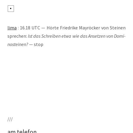
lima
: 16.18 UTC — Hör­te Fried­ri­ke May­rö­cker von Stei­nen
spre­chen:
Ist das Schrei­ben etwa wie das Anset­zen von Domi­
no­stei­nen?
— stop
///
am telefon