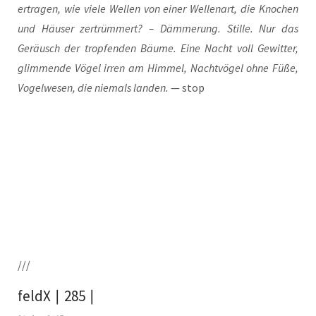
ertra­gen, wie vie­le Wel­len von einer Wel­len­art, die Kno­chen
und Häu­ser zer­trüm­mert? – Däm­me­rung. Stil­le. Nur das
Geräusch der trop­fen­den Bäu­me. Eine Nacht voll Gewit­ter,
glim­men­de Vögel irren am Him­mel, Nacht­vö­gel ohne Füße,
Vogel­we­sen, die nie­mals lan­den.
— stop
///
feldX ∣ 285 ∣