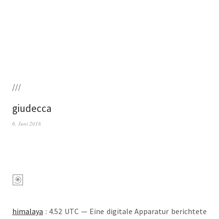
///
giudecca
6. Juni 2018
hima­la­ya
: 4.52 UTC — Eine digi­ta­le Appa­ra­tur berich­te­te