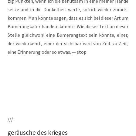
zig Punk­ten, wenn ich sie behut­sam in eine mei­ner Hän­de
set­ze und in die Dun­kel­heit wer­fe, sofort wie­der zurück­
kom­men. Man könn­te sagen, dass es sich bei die­ser Art um
Bume­rang­kä­fer han­deln könn­te. Wie die­ser Text an die­ser
Stel­le gleich­wohl eine Bume­rang­text sein könn­te, einer,
der wie­der­kehrt, einer der sicht­bar wird von Zeit zu Zeit,
eine Erin­ne­rung oder so etwas. — stop
///
geräusche des krieges