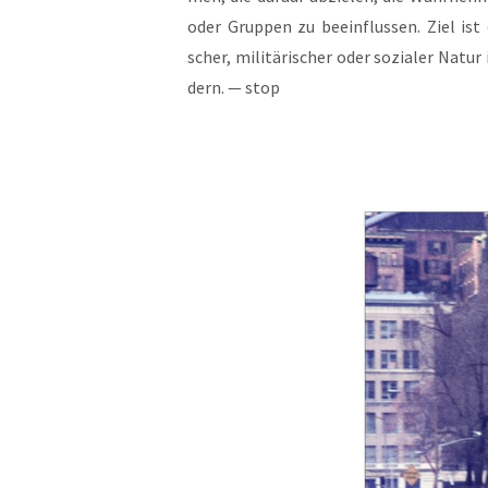
oder Grup­pen zu beein­flus­sen. Ziel ist e
scher, mili­tä­ri­scher oder sozia­ler Nat
dern. — stop