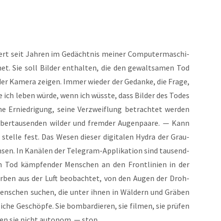
iert seit Jah­ren im Gedächt­nis mei­ner Com­pu­ter­ma­schi­
et. Sie soll Bil­der ent­hal­ten, die den gewalt­sa­men Tod
der Kame­ra zei­gen. Immer wie­der der Gedan­ke, die Fra­ge,
e ich leben wür­de, wenn ich wüss­te, dass Bil­der des Todes
e Ernied­ri­gung, sei­ne Ver­zweif­lung betrach­tet wer­den
er­tau­sen­den wil­der und frem­der Augen­paa­re. — Kann
tel­le fest. Das Wesen die­ser digi­ta­len Hydra der Grau­
sen. In Kanä­len der Tele­gram-Appli­ka­ti­on sind tau­send­
en Tod kämp­fen­der Men­schen an den Front­li­ni­en in der
ter­ben aus der Luft beob­ach­tet, von den Augen der Droh­
n­schen suchen, die unter ihnen in Wäl­dern und Grä­ben
­che Geschöp­fe. Sie bom­bar­die­ren, sie fil­men, sie prü­fen
ken sie nicht auto­nom. — stop