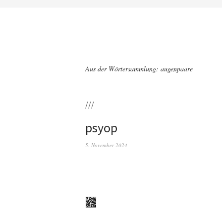
Aus der Wörtersammlung: augenpaare
///
psyop
5. November 2024