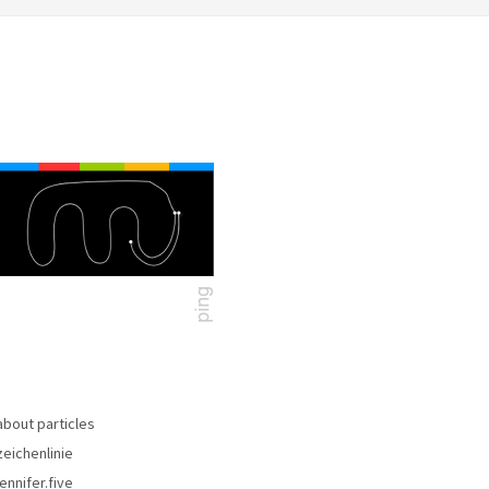
about particles
zeichenlinie
jennifer.five