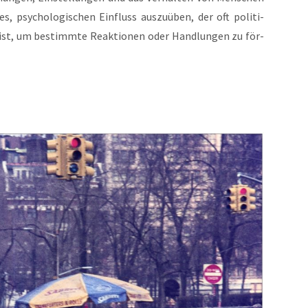
s, psy­cho­lo­gi­schen Ein­fluss aus­zu­üben, der oft poli­ti­
ur ist, um bestimm­te Reak­tio­nen oder Hand­lun­gen zu för­