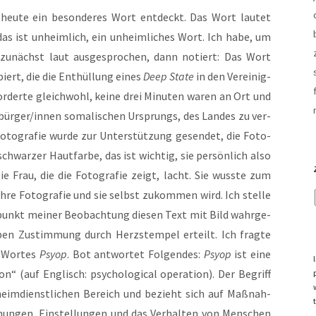
eu­te ein beson­de­res Wort ent­deckt. Das Wort lau­tet
 das ist unheim­lich, ein unheim­li­ches Wort. Ich habe, um
 zunächst laut aus­ge­spro­chen, dann notiert: Das Wort
iert, die die Ent­hül­lung eines
Deep Sta­te
in den Ver­ei­nig­
or­der­te gleich­wohl, kei­ne drei Minu­ten waren an Ort und
atsbürger/innen soma­li­schen Ursprungs, des Lan­des zu ver­
Foto­gra­fie wur­de zur Unter­stüt­zung gesen­det, die Foto­
chwar­zer Haut­far­be, das ist wich­tig, sie per­sön­lich also
Die Frau, die die Foto­gra­fie zeigt, lacht. Sie wuss­te zum
hre Foto­gra­fie und sie selbst zukom­men wird. Ich stel­le
punkt mei­ner Beob­ach­tung die­sen Text mit Bild wahr­ge­
n Zustim­mung durch Herz­stem­pel erteilt. Ich frag­te
 Wor­tes
Psyop
. Bot ant­wor­tet Fol­gen­des:
Psyop
ist eine
on“ (auf Eng­lisch: psy­cho­lo­gi­cal ope­ra­ti­on). Der Begriff
eim­dienst­li­chen Bereich und bezieht sich auf Maß­nah­
mun­gen, Ein­stel­lun­gen und das Ver­hal­ten von Men­schen