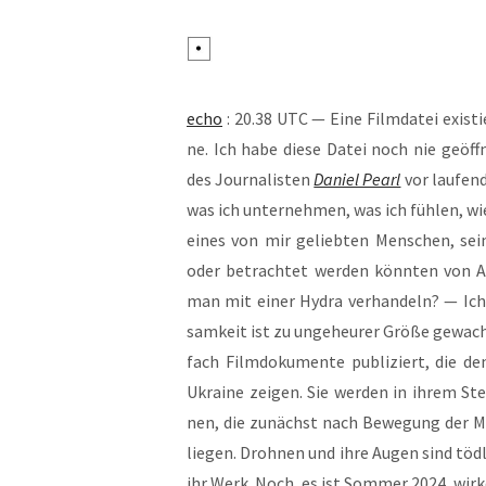
echo
: 20.38 UTC — Eine Film­da­tei exis­t
ne. Ich habe die­se Datei noch nie geöff­n
des Jour­na­lis­ten
Dani­el Pearl
vor lau­fen­
was ich unter­neh­men, was ich füh­len, wi
eines von mir gelieb­ten Men­schen, sei­n
oder betrach­tet wer­den könn­ten von Ab
man mit einer Hydra ver­han­deln? — Ich s
sam­keit ist zu unge­heu­rer Grö­ße gewach­
fach Film­do­ku­men­te publi­ziert, die d
Ukrai­ne zei­gen. Sie wer­den in ihrem S
nen, die zunächst nach Bewe­gung der Me
lie­gen. Droh­nen und ihre Augen sind töd­li
ihr Werk. Noch, es ist Som­mer 2024, wir­