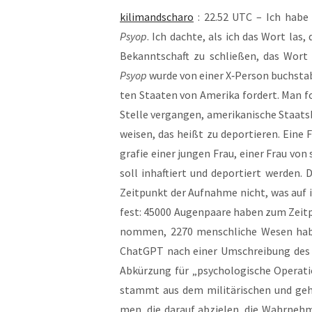
kili­man­dscha­ro
: 22.52 UTC – Ich habe h
Psyop
. Ich dach­te, als ich das Wort las,
Bekannt­schaft zu schlie­ßen, das Wort
Psyop
wur­de von einer X‑Person buch­sta­b
ten Staa­ten von Ame­ri­ka for­dert. Man f
Stel­le ver­gan­gen, ame­ri­ka­ni­sche Sta
wei­sen, das heißt zu depor­tie­ren. Eine 
gra­fie einer jun­gen Frau, einer Frau von s
soll inhaf­tiert und depor­tiert wer­den. 
Zeit­punkt der Auf­nah­me nicht, was auf i
fest: 45000 Augen­paa­re haben zum Zeit­
nom­men, 2270 mensch­li­che Wesen habe
ChatGPT nach einer Umschrei­bung des
Abkür­zung für „psy­cho­lo­gi­sche Ope­ra­ti­
stammt aus dem mili­tä­ri­schen und geh
men, die dar­auf abzie­len, die Wahr­neh­