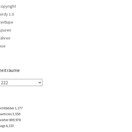
copyright
birdy 1.0
zeitlupe
spuren
fähren
noe
zeiträume
lichtbilder
1,177
particles
3,550
wörter 809,978
tags
6,153