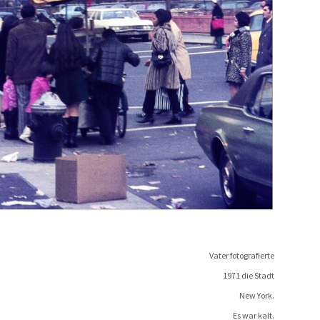
Vater foto­gra­fier­te
1971 die
Stadt
New York.
Es war kalt.