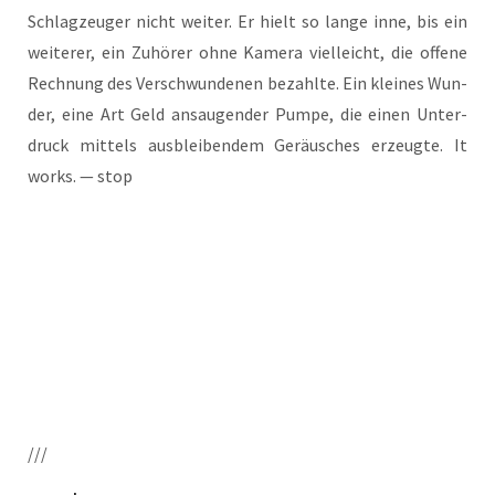
Schlag­zeu­ger nicht wei­ter. Er hielt so lan­ge inne, bis ein
wei­te­rer, ein Zuhö­rer ohne Kame­ra viel­leicht, die offe­ne
Rech­nung des Ver­schwun­de­nen bezahl­te. Ein klei­nes Wun­
der, eine Art Geld ansau­gen­der Pum­pe, die einen Unter­
druck mit­tels aus­blei­ben­dem Geräu­sches erzeug­te. It
works. — stop
///