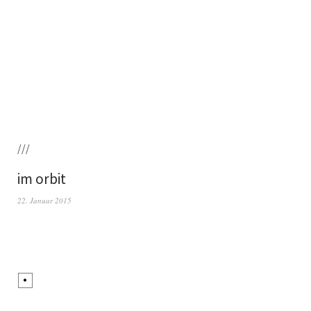
///
im orbit
22. Januar 2015