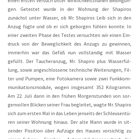
einen ers­ten Ver­such unter wirk­lich­keits­na­hen Bedin­gun­
gen. Getes­tet wur­de in der Woh­nung der Sha­pi­ros
zunächst unter Was­ser, ob Mr. Sha­pi­ros Leib sich in den
Anzug füg­te und ob er sich gebor­gen füh­len konn­te. In
einer zwei­ten Pha­se des Tes­tes ver­such­ten wir einen Ein­
druck von der Beweg­lich­keit des Anzugs zu gewin­nen,
immer­hin war das Gefäß nun voll­stän­dig mit Was­ser
gefüllt. Der Tau­cher­an­zug, Mr. Sha­pi­ro plus Was­ser­fül­
lung, sowie ange­schlos­se­ne tech­ni­sche Wei­te­run­gen, Fil­
ter und Pum­pen, eine Foto­ka­me­ra sowie zwei Funk­kom­
mu­ni­ka­ti­ons­mo­du­le, wogen ins­ge­samt 352 Kilo­gramm.
Am 22. Juli dann in den frü­hen Mor­gen­stun­den von sor­
gen­vol­len Bli­cken sei­ner Frau beglei­tet, wag­te Mr. Sha­pi­ro
sich zum ers­ten Mal in das Leben jen­seits der Schleu­sen­tü­
ren sei­ner Woh­nung hin­aus. Der alte Mann wur­de in sit­
zen­der Posi­ti­on über Auf­zü­ge des Hau­ses vor­sich­tig zu