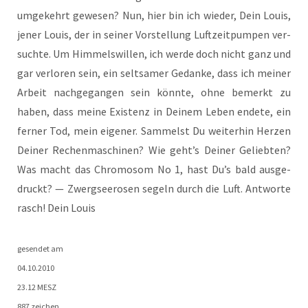
umge­kehrt gewe­sen? Nun, hier bin ich wie­der, Dein Lou­is,
jener Lou­is, der in sei­ner Vor­stel­lung Luft­zeit­pum­pen ver­
such­te. Um Him­mels­wil­len, ich wer­de doch nicht ganz und
gar ver­lo­ren sein, ein selt­sa­mer Gedan­ke, dass ich mei­ner
Arbeit nach­ge­gan­gen sein könn­te, ohne bemerkt zu
haben, dass mei­ne Exis­tenz in Dei­nem Leben ende­te, ein
fer­ner Tod, mein eige­ner. Sam­melst Du wei­ter­hin Her­zen
Dei­ner Rechen­ma­schi­nen? Wie geht’s Dei­ner Gelieb­ten?
Was macht das Chro­mo­som No 1, hast Du’s bald aus­ge­
druckt? — Zwerg­see­ro­sen segeln durch die Luft. Ant­wor­te
rasch! Dein Louis
gesen­det am
04.10.2010
23.12 MESZ
887 zeichen