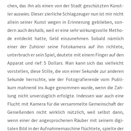
chen, das ihn als einen von der Stadt geschütz­ten Künst­
ler aus­wies. Die­ser zier­li­che Schlag­zeu­ger nun ist mir nicht
allein sei­ner Kunst wegen in Erin­ne­rung geblie­ben, son­
dern auch des­halb, weil er eine sehr wir­kungs­vol­le Metho­
de ent­deckt hat­te, Geld ein­zu­neh­men. Sobald näm­lich
einer der Zuhö­rer sei­ne Foto­ka­me­ra auf ihn rich­te­te,
unter­brach er sein Spiel, deu­te­te mit einem Fin­ger auf den
Appa­rat und rief: 5 Dol­lars. Man kann sich das viel­leicht
vor­stel­len, die­se Stil­le, die von einer Sekun­de zur ande­ren
Sekun­de herrsch­te, wie der Foto­gra­fie­ren­de vom Publi­
kum mah­nend ins Auge genom­men wur­de, wenn die Zah­
lung nicht unver­züg­lich erfolg­te. Indes­sen war auch eine
Flucht mit Kame­ra für die ver­sam­mel­te Gemein­schaft der
Genie­ßen­den nicht wirk­lich nütz­lich, weil selbst dann,
wenn einer der ange­spro­che­nen Räu­ber mit sei­nem digi­
ta­len Bild in der Auf­nah­me­ma­schi­ne flüch­te­te, spiel­te der