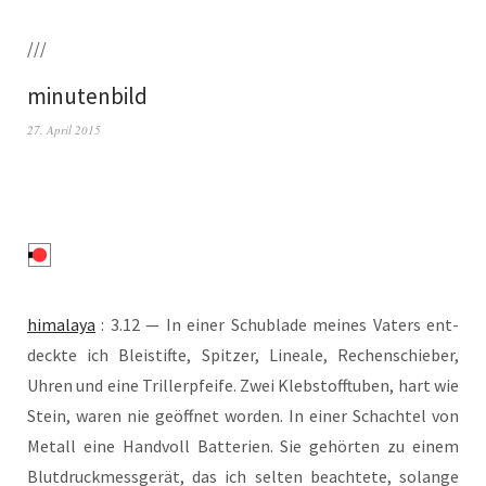
///
minutenbild
27. April 2015
hima­la­ya
: 3.12 — In einer Schub­la­de mei­nes Vaters ent­
deck­te ich Blei­stif­te, Spit­zer, Linea­le, Rechen­schie­ber,
Uhren und eine Tril­ler­pfei­fe. Zwei Kleb­stoff­tu­ben, hart wie
Stein, waren nie geöff­net wor­den. In einer Schach­tel von
Metall eine Hand­voll Bat­te­rien. Sie gehör­ten zu einem
Blut­druck­mess­ge­rät, das ich sel­ten beach­te­te, solan­ge