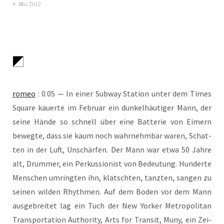
9. Mai 2012
romeo
: 0.05 — In einer Sub­way Sta­ti­on unter dem Times
Squa­re kau­er­te im Febru­ar ein dun­kel­häu­ti­ger Mann, der
sei­ne Hän­de so schnell über eine Bat­te­rie von Eimern
beweg­te, dass sie kaum noch wahr­nehm­bar waren, Schat­
ten in der Luft, Unschär­fen. Der Mann war etwa 50 Jah­re
alt, Drum­mer, ein Per­kus­sio­nist von Bedeu­tung. Hun­der­te
Men­schen umring­ten ihn, klatsch­ten, tanz­ten, san­gen zu
sei­nen wil­den Rhyth­men. Auf dem Boden vor dem Mann
aus­ge­brei­tet lag ein Tuch der New Yor­ker Metro­po­li­tan
Trans­por­ta­ti­on Aut­ho­ri­ty, Arts for Tran­sit, Muny, ein Zei­