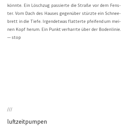
könn­te. Ein Lösch­zug pas­sier­te die Stra­ße vor dem Fens­
ter. Vom Dach des Hau­ses gegen­über stürz­te ein Schnee­
brett in die Tie­fe. Irgend­et­was flat­ter­te pfei­fend um mei­
nen Kopf her­um. Ein Punkt ver­harr­te über der Boden­li­nie.
— stop
///
luftzeitpumpen