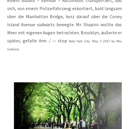
einem Sub­aru – Sam­bar – Auto­mo­bil trans­por­tiert, das
sich, von einem Poli­zei­fahr­zeug eskor­tiert, bald lang­sam
über die Man­hat­tan Bridge, kurz dar­auf über die Coney
Island Ave­nue süd­wärts beweg­te. Mr. Sha­pi­ro woll­te das
Meer mit eige­nen Augen betrach­ten. Brook­lyn, äußer­te er
spä­ter, gefal­le ihm. / — stop
New York City. May 3 2017 by Miu
Gallane