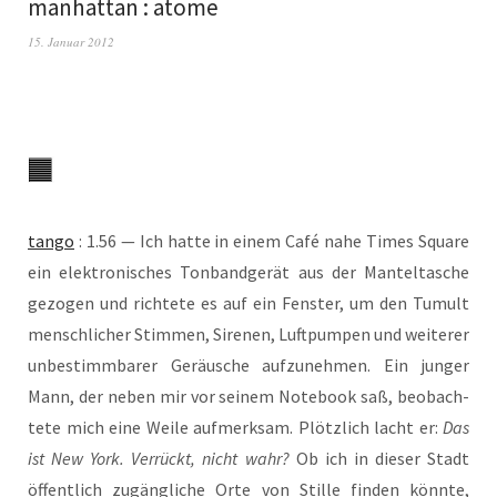
manhattan : atome
15. Januar 2012
tan­go
: 1.56 — Ich hat­te in einem Café nahe Times Squa­re
ein elek­tro­ni­sches Ton­band­ge­rät aus der Man­tel­ta­sche
gezo­gen und rich­te­te es auf ein Fens­ter, um den Tumult
mensch­li­cher Stim­men, Sire­nen, Luft­pum­pen und wei­te­rer
unbe­stimm­ba­rer Geräu­sche auf­zu­neh­men. Ein jun­ger
Mann, der neben mir vor sei­nem Note­book saß, beob­ach­
te­te mich eine Wei­le auf­merk­sam. Plötz­lich lacht er:
Das
ist New York. Ver­rückt, nicht wahr?
Ob ich in die­ser Stadt
öffent­lich zugäng­li­che Orte von Stil­le fin­den könn­te,