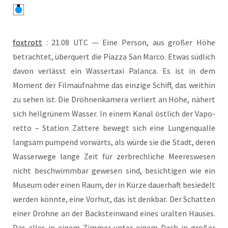
fox­trott
: 21.08 UTC — Eine Per­son, aus gro­ßer Höhe
betrach­tet, über­quert die Piaz­za San Mar­co. Etwas süd­lich
davon ver­lässt ein Was­serta­xi Palan­ca. Es ist in dem
Moment der Film­auf­nah­me das ein­zi­ge Schiff, das weit­hin
zu sehen ist. Die Droh­nen­ka­me­ra ver­liert an Höhe, nähert
sich hell­grü­nem Was­ser. In einem Kanal öst­lich der Vapo­
ret­to – Sta­ti­on Zat­te­re bewegt sich eine Lun­gen­qual­le
lang­sam pum­pend vor­wärts, als wür­de sie die Stadt, deren
Was­ser­we­ge lan­ge Zeit für zer­brech­li­che Mee­res­we­sen
nicht beschwimm­bar gewe­sen sind, besich­ti­gen wie ein
Muse­um oder einen Raum, der in Kür­ze dau­er­haft besie­delt
wer­den könn­te, eine Vor­hut, das ist denk­bar. Der Schat­ten
einer Droh­ne an der Back­stein­wand eines uralten Hau­ses.
Das alles in einem Zim­mer unter einem Dach in gro­ßer