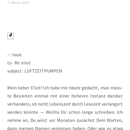
5. Oktober 2010
~ : louis
to : Mr. eliot
sub­ject : LUFTZEITPUMPEN
Mein lie­ber Eli­ot! Ich habe mir heu­te gedacht, man müss­
te Bei­zei­ten ein­mal mit einer höhe­ren Instanz dar­über
ver­han­deln, ob nicht Lebens­zeit durch Lese­zeit ver­län­gert
wer­den könn­te. — Woll­te Dir schon lan­ge schrei­ben. Ich
neh­me an, Du wirst vor Mona­ten zunächst Dein War­ten,
dann mei­nen Namen ver­ges­sen haben. Oder war es etwa