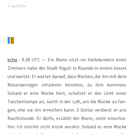
2. April 2024
echo
: 0.28 UTC — Ein Mann sitzt im Halb­dun­keln eines
Zim­mers nahe der Stadt Kiga­li in Ruan­da in einem Ses­sel
und war­tet. Er war­tet dar­auf, dass Mücken, die ihn mit dem
Mala­riaer­re­ger infi­zie­ren könn­ten, zu ihm kom­men.
Sobald er eine Mücke hört, schal­tet er das Licht einer
Taschen­lam­pe an, sucht in der Luft, um die Mücke zu fan­
gen, ehe sie ihn errei­chen kann. 3 Dol­lar ver­dient er pro
Nacht­stun­de. Er dür­fe, erzählt der Mann, nicht ein­schla­
fen:
Ich möch­te nicht krank wer­den
. Sobald er eine Mücke