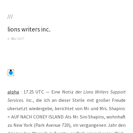
///
lions writers inc.
4. Mai 2017
alpha
: 17.25 UTC — Eine Notiz der
Lions Wri­ters Sup­port
Ser­vices. Inc.
, die ich an die­ser Stel­le mit gro­ßer Freu­de
über­setzt wie­der­ge­be, berich­tet von Mr. und Mrs. Sha­pi­ro:
> AUF NACH CONEY ISLAND. Als Mr. Sini Sha­pi­ro, wohn­haft
zu New York (Park Ave­nue 720), im ver­gan­ge­nen Jahr den