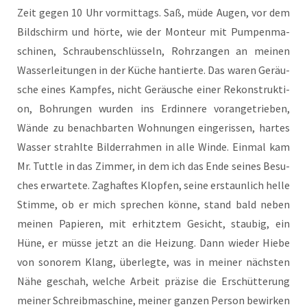
Zeit gegen 10 Uhr vor­mit­tags. Saß, müde Augen, vor dem
Bild­schirm und hör­te, wie der Mon­teur mit Pum­pen­ma­
schi­nen, Schrau­ben­schlüs­seln, Rohr­zan­gen an mei­nen
Was­ser­lei­tun­gen in der Küche han­tier­te. Das waren Geräu­
sche eines Kamp­fes, nicht Geräu­sche einer Rekon­struk­ti­
on, Boh­run­gen wur­den ins Erd­in­ne­re vor­an­ge­trie­ben,
Wän­de zu benach­bar­ten Woh­nun­gen ein­ge­ris­sen, har­tes
Was­ser strahl­te Bil­der­rah­men in alle Win­de. Ein­mal kam
Mr. Tuttle in das Zim­mer, in dem ich das Ende sei­nes Besu­
ches erwar­te­te. Zag­haf­tes Klop­fen, sei­ne erstaun­lich hel­le
Stim­me, ob er mich spre­chen kön­ne, stand bald neben
mei­nen Papie­ren, mit erhitz­tem Gesicht, stau­big, ein
Hüne, er müs­se jetzt an die Hei­zung. Dann wie­der Hie­be
von sono­rem Klang, über­leg­te, was in mei­ner nächs­ten
Nähe geschah, wel­che Arbeit prä­zi­se die Erschüt­te­rung
mei­ner Schreib­ma­schi­ne, mei­ner gan­zen Per­son bewir­ken