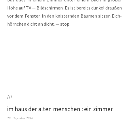
Höhe auf TV — Bild­schir­men. Es ist bereits dun­kel drau­ßen
vor dem Fens­ter. In den knis­tern­den Bäu­men sit­zen Eich­
hörn­chen dicht an dicht. — stop
///
im haus der alten menschen : ein zimmer
20. Dezember 2018