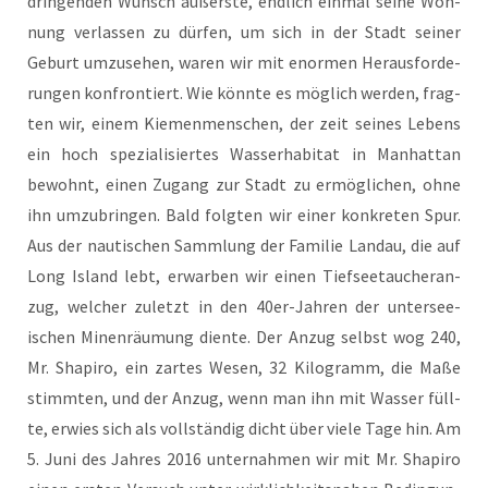
drin­gen­den Wunsch äußers­te, end­lich ein­mal sei­ne Woh­
nung ver­las­sen zu dür­fen, um sich in der Stadt sei­ner
Geburt umzu­se­hen, waren wir mit enor­men Her­aus­for­de­
run­gen kon­fron­tiert. Wie könn­te es mög­lich wer­den, frag­
ten wir, einem Kie­men­men­schen, der zeit sei­nes Lebens
ein hoch spe­zia­li­sier­tes Was­ser­ha­bi­tat in Man­hat­tan
bewohnt, einen Zugang zur Stadt zu ermög­li­chen, ohne
ihn umzu­brin­gen. Bald folg­ten wir einer kon­kre­ten Spur.
Aus der nau­ti­schen Samm­lung der Fami­lie Land­au, die auf
Long Island lebt, erwar­ben wir einen Tief­see­tau­cher­an­
zug, wel­cher zuletzt in den 40er-Jah­ren der unter­see­
ischen Minen­räu­mung dien­te. Der Anzug selbst wog 240,
Mr. Sha­pi­ro, ein zar­tes Wesen, 32 Kilo­gramm, die Maße
stimm­ten, und der Anzug, wenn man ihn mit Was­ser füll­
te, erwies sich als voll­stän­dig dicht über vie­le Tage hin. Am
5. Juni des Jah­res 2016 unter­nah­men wir mit Mr. Sha­pi­ro