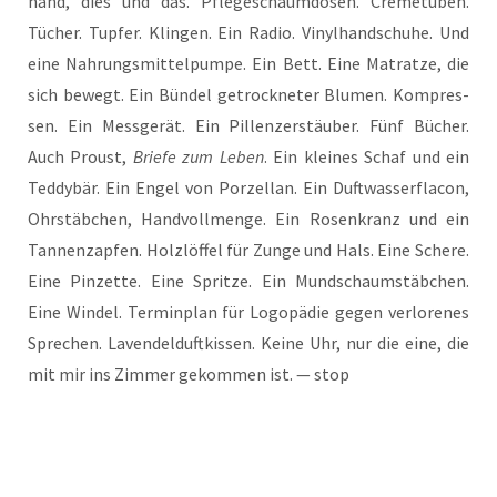
hand, dies und das. Pfle­ge­schaum­do­sen. Creme­tu­ben.
Tücher. Tup­fer. Klin­gen. Ein Radio. Vinyl­hand­schu­he. Und
eine Nah­rungs­mit­tel­pum­pe. Ein Bett. Eine Matrat­ze, die
sich bewegt. Ein Bün­del getrock­ne­ter Blu­men. Kom­pres­
sen. Ein Mess­ge­rät. Ein Pil­len­zer­stäu­ber. Fünf Bücher.
Auch Proust,
Brie­fe zum Leben
. Ein klei­nes Schaf und ein
Ted­dy­bär. Ein Engel von Por­zel­lan. Ein Duft­was­ser­fla­con,
Ohr­stäb­chen, Hand­voll­men­ge. Ein Rosen­kranz und ein
Tan­nen­zap­fen. Holz­löf­fel für Zun­ge und Hals. Eine Sche­re.
Eine Pin­zet­te. Eine Sprit­ze. Ein Mund­schaum­stäb­chen.
Eine Win­del. Ter­min­plan für Logo­pä­die gegen ver­lo­re­nes
Spre­chen. Laven­del­duft­kis­sen. Kei­ne Uhr, nur die eine, die
mit mir ins Zim­mer gekom­men ist. — stop