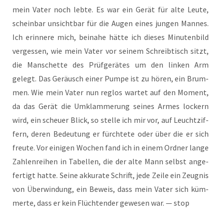
mein Vater noch leb­te. Es war ein Gerät für alte Leu­te,
schein­bar unsicht­bar für die Augen eines jun­gen Man­nes.
Ich erin­ne­re mich, bei­na­he hät­te ich die­ses Minu­ten­bild
ver­ges­sen, wie mein Vater vor sei­nem Schreib­tisch sitzt,
die Man­schet­te des Prüf­ge­rä­tes um den lin­ken Arm
gelegt. Das Geräusch einer Pum­pe ist zu hören, ein Brum­
men. Wie mein Vater nun reg­los war­tet auf den Moment,
da das Gerät die Umklam­me­rung sei­nes Armes lockern
wird, ein scheu­er Blick, so stel­le ich mir vor, auf Leucht­zif­
fern, deren Bedeu­tung er fürch­te­te oder über die er sich
freu­te. Vor eini­gen Wochen fand ich in einem Ord­ner lan­ge
Zah­len­rei­hen in Tabel­len, die der alte Mann selbst ange­
fer­tigt hat­te. Sei­ne akku­ra­te Schrift, jede Zei­le ein Zeug­nis
von Über­win­dung, ein Beweis, dass mein Vater sich küm­
mer­te, dass er kein Flüch­ten­der gewe­sen war. — stop