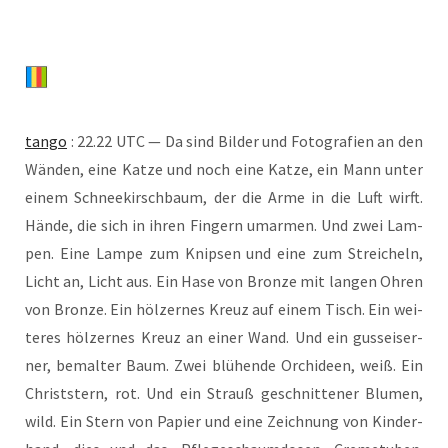
tan­go
: 22.22 UTC — Da sind Bil­der und Foto­gra­fien an den
Wän­den, eine Kat­ze und noch eine Kat­ze, ein Mann unter
einem Schnee­kirsch­baum, der die Arme in die Luft wirft.
Hän­de, die sich in ihren Fin­gern umar­men. Und zwei Lam­
pen. Eine Lam­pe zum Knip­sen und eine zum Strei­cheln,
Licht an, Licht aus. Ein Hase von Bron­ze mit lan­gen Ohren
von Bron­ze. Ein höl­zer­nes Kreuz auf einem Tisch. Ein wei­
te­res höl­zer­nes Kreuz an einer Wand. Und ein guss­ei­ser­
ner, bemal­ter Baum. Zwei blü­hen­de Orchi­deen, weiß. Ein
Christ­stern, rot. Und ein Strauß geschnit­te­ner Blu­men,
wild. Ein Stern von Papier und eine Zeich­nung von Kin­der­