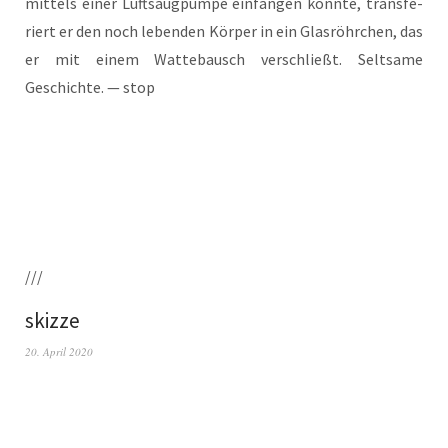
mit­tels einer Luft­saug­pum­pe ein­fan­gen konn­te, trans­fe­
riert er den noch leben­den Kör­per in ein Glas­röhr­chen, das
er mit einem Wat­te­bausch ver­schließt. Selt­sa­me
Geschich­te. — stop
///
skizze
20. April 2020