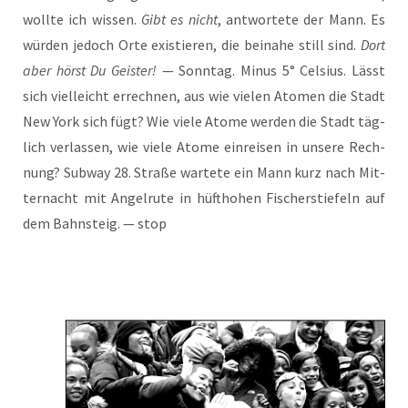
woll­te ich wis­sen.
Gibt es nicht
, ant­wor­te­te der Mann. Es
wür­den jedoch Orte exis­tie­ren, die bei­na­he still sind.
Dort
aber hörst Du Geis­ter!
— Sonn­tag. Minus 5° Cel­si­us. Lässt
sich viel­leicht errech­nen, aus wie vie­len Ato­men die Stadt
New York sich fügt? Wie vie­le Ato­me wer­den die Stadt täg­
lich ver­las­sen, wie vie­le Ato­me ein­rei­sen in unse­re Rech­
nung? Sub­way 28. Stra­ße war­te­te ein Mann kurz nach Mit­
ter­nacht mit Angel­ru­te in hüft­ho­hen Fischer­stie­feln auf
dem Bahn­steig. — stop