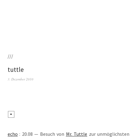
///
tuttle
3. Dezember 2010
echo
: 20.08 — Besuch von
Mr. Tuttle
zur unmög­lichs­ten