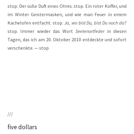
stop. Der süße Duft eines Ohres. stop. Ein roter Kof­fer, und
im Win­ter Geis­ter­mas­ken, und wie man Feu­er in einem
Kachel­ofen ent­facht. stop.
Ja, wo bist Du, bist Du noch da?
stop. Immer wie­der das Wort
See­len­ort­fe­der
in die­sen
Tagen, das ich am 20. Okto­ber 2010 ent­deck­te und sofort
ver­schenk­te. — stop
///
five dollars