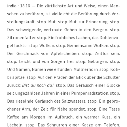
india
: 18.16 — Die zärt­lichs­te Art und Wei­se, einen Men­
schen zu berüh­ren, ist viel­leicht die Berüh­rung durch Vor­
stel­lungs­kraft. stop. Mut. stop. Mut zur Erin­ne­rung. stop.
Das schwei­gen­de, ver­trau­te Gehen in den Ber­gen. stop.
Zitro­nen­fal­ter. stop. Ein fröh­li­ches Lachen, das Doh­len­vö­
gel lock­te. stop. Wol­ken. stop. Gemein­sa­me Wol­ken. stop.
Der Geschmack von Apfel­schei­ben. stop. Zeit­los sein.
stop. Leicht und von Sor­gen frei. stop. Gebor­gen. stop.
Und Namen, Namen wie erfun­den: Müll­ner­horn. stop. Koli­
brispit­ze. stop. Auf den Pfa­den der Blick über die Schul­ter
zurück:
Bist du noch da?
stop. Das Geräusch einer Glo­cke
seit unge­zähl­ten Jah­ren in einer Pum­pen­rad­sta­ti­on. stop.
Das rie­seln­de Geräusch des Salz­was­sers. stop. Ein gebro­
che­ner Arm, der Zeit für Nähe spen­det. stop. Eine Tas­se
Kaf­fee am Mor­gen im Auf­bruch, ein war­mer Kuss, ein
Lächeln. stop. Das Schnur­ren einer Kat­ze am Tele­fon.