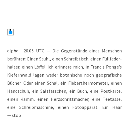
alpha
: 20.05 UTC — Die Gegen­stän­de eines Men­schen
berüh­ren: Einen Stuhl, einen Schreib­tisch, einen Füll­fe­der­
hal­ter, einen Löf­fel. Ich erin­ne­re mich, in Fran­cis Ponge’s
Kie­fern­wald lagen weder bota­ni­sche noch geo­gra­fi­sche
Bücher. Oder einen Schal, ein Fie­ber­ther­mo­me­ter, einen
Hand­schuh, ein Salz­fäss­chen, ein Buch, eine Post­kar­te,
einen Kamm, einen Herz­schritt­ma­cher, eine Tee­tas­se,
eine Schreib­ma­schi­ne, einen Foto­ap­pa­rat. Ein Haar
— stop