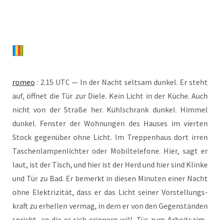
romeo
: 2.15 UTC — In der Nacht selt­sam dun­kel. Er steht
auf, öff­net die Tür zur Die­le. Kein Licht in der Küche. Auch
nicht von der Stra­ße her. Kühl­schrank dun­kel. Him­mel
dun­kel. Fens­ter der Woh­nun­gen des Hau­ses im vier­ten
Stock gegen­über ohne Licht. Im Trep­pen­haus dort irren
Taschen­lam­pen­lich­ter oder Mobil­te­le­fo­ne. Hier, sagt er
laut, ist der Tisch, und hier ist der Herd und hier sind Klin­ke
und Tür zu Bad. Er bemerkt in die­sen Minu­ten einer Nacht
ohne Elek­tri­zi­tät, dass er das Licht sei­ner Vor­stel­lungs­
kraft zu erhel­len ver­mag, in dem er von den Gegen­stän­den
spricht, an die er sich erin­nern will. Tür zum Arbeits­zim­