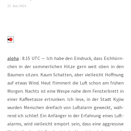
22. Juni 2024
alpha
: 8.15 UTC — Ich habe den Ein­druck, dass Eich­hörn­
chen in der som­mer­li­chen Hit­ze gern weit oben in den
Bäu­men sit­zen. Kaum Schat­ten, aber viel­leicht Hoff­nung
auf etwas Wind. Heut flim­mert die Luft schon am frü­hen
Mor­gen. Nachts ist eine Wes­pe nahe dem Fens­ter­brett in
einer Kaf­fee­tas­se ertrun­ken. Ich lese, in der Stadt Kyjiw
wur­den Men­schen drei­fach von Luft­alarm geweckt, wäh­
rend ich schlief. Ein Anfän­ger in der Erfah­rung eines Luft­
alarms, wird viel­leicht empört sein, dass eine aggres­si­ve