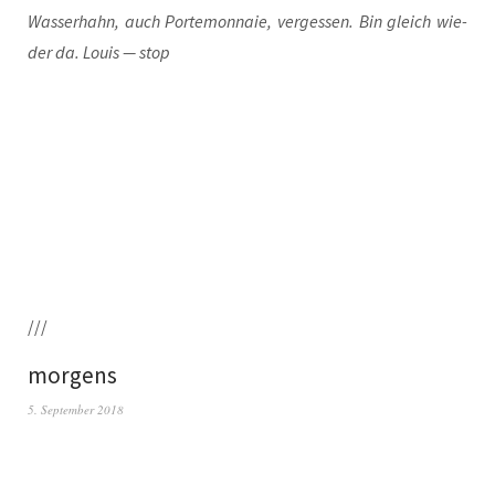
Was­ser­hahn, auch Porte­mon­naie, ver­ges­sen. Bin gleich wie­
der da. Lou­is — stop
///
morgens
5. September 2018