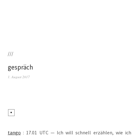
///
gespräch
1. August 2017
tan­go
: 17.01 UTC — Ich will schnell erzäh­len, wie ich