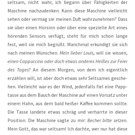
selt­sam, nicht wahr, ich begann über Fähig­kei­ten der
Maschi­ne nach­zu­den­ken. Kann die­se Maschi­ne viel­leicht
sehen oder ver­mag sie mei­nen Duft wahr­zu­neh­men? Dass
sie über einen Hör­sinn oder über eine spe­zi­el­le Art eines
hören­den Sen­sors ver­fügt, steht für mich schon lan­ge
fest, weil sie mich begrüßt. Manch­mal erkun­digt sie sich
nach mei­nen Wün­schen.
Mein lie­ber Lou­is
, will sie wis­sen,
einen Cap­puc­ci­no oder doch etwas ande­res Hei­ßes zur Fei­er
des Tages
? An die­sem Mor­gen, von dem ich eigent­lich
erzäh­len will, ist aber doch etwas sehr Selt­sa­mes gesche­
hen. Viel­leicht war es der Wind, jeden­falls fiel eine Papp­
tas­se aus dem Bauch der Maschi­ne auf einen Vor­satz unter
einem Hahn, aus dem bald hei­ßer Kaf­fee kom­men soll­te.
Die Tas­se lan­de­te etwas schräg und ver­harr­te in die­ser
Posi­ti­on. Die Maschi­ne sag­te zu mir:
Becher bit­te set­zen.
Mein Gott, das war selt­sam! Ich dach­te, wer nur hat die­se