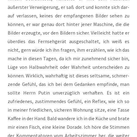
äußers­ter Ver­wei­ge­rung, er saß dort und konn­te sich dar­
auf ver­las­sen, kei­nes der emp­fan­ge­nen Bil­der sehen zu
kön­nen, er war genau dort hin­ter jener Maschi­ne, die die
Bil­der erzeug­te, vor den Bil­dern sicher. Viel­leicht hat­te er
über­dies das Fern­seh­ge­rät aus­ge­schal­tet, ich weiß es
nicht, gern wür­de ich ihn fra­gen, ihm erzäh­len, wie ich das
mache in die­sen Tagen, da ich mir zuneh­mend sicher bin,
Lüge von Halb­wahr­heit oder Wahr­heit unter­schei­den zu
kön­nen. Wirk­lich, wahr­haf­tig ist die­ses selt­sa­me, schmer­
zen­de Gefühl, das ich bei dem Gedan­ken emp­fin­de, man
soll­te Herrn Putin unver­züg­lich ver­haf­ten. Es ist ein
zufrie­de­nes, zustim­men­des Gefühl, ein Reflex, wie ich so
in mei­ner fried­li­chen, siche­ren Woh­nung sit­ze, eine Tas­se
Kaf­fee in der Hand. Bald wan­de­re ich in die Küche und bra­te
mir einen Fisch, eine klei­ne Dora­de. Ich höre die Stim­men
der Kom­men­ta­to­ren vom Arbeits­zim­mer her, die wei­ter