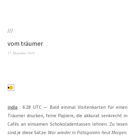
///
vom träumer
17. Dezember 2018
india
: 6.28 UTC — Bald ein­mal Visi­ten­kar­ten für einen
Träu­mer dru­cken, fei­ne Papie­re, die akku­rat senk­recht in
Cafés an ein­sa­men Scho­ko­la­den­tas­sen leh­nen. Zu lesen
sind je die­se Sät­ze:
War wie­der in Pata­go­ni­en heut Mor­gen.