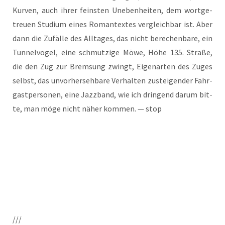
Kur­ven, auch ihrer feins­ten Uneben­hei­ten, dem wort­ge­
treu­en Stu­di­um eines Roman­tex­tes ver­gleich­bar ist. Aber
dann die Zufäl­le des All­ta­ges, das nicht bere­chen­ba­re, ein
Tun­nel­vo­gel, eine schmut­zi­ge Möwe, Höhe 135. Stra­ße,
die den Zug zur Brem­sung zwingt, Eigen­ar­ten des Zuges
selbst, das unvor­her­seh­ba­re Ver­hal­ten zustei­gen­der Fahr­
gast­per­so­nen, eine Jazz­band, wie ich drin­gend dar­um bit­
te, man möge nicht näher kom­men. — stop
///