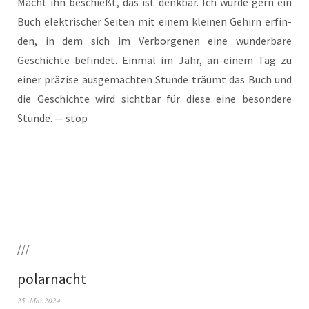
Macht ihn beschießt, das ist denk­bar. Ich wür­de gern ein
Buch elek­tri­scher Sei­ten mit einem klei­nen Gehirn erfin­
den, in dem sich im Ver­bor­ge­nen eine wun­der­ba­re
Geschich­te befin­det. Ein­mal im Jahr, an einem Tag zu
einer prä­zi­se aus­ge­mach­ten Stun­de träumt das Buch und
die Geschich­te wird sicht­bar für die­se eine beson­de­re
Stun­de. — stop
///
polarnacht
25. Mai 2024