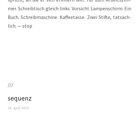
mer. Schreib­tisch gleich links. Vor­sicht Lam­pen­schirm. Ein
Buch. Schreib­ma­schi­ne. Kaf­fee­tas­se. Zwei Stif­te, tat­säch­
lich. — stop
///
sequenz
18. April 2022