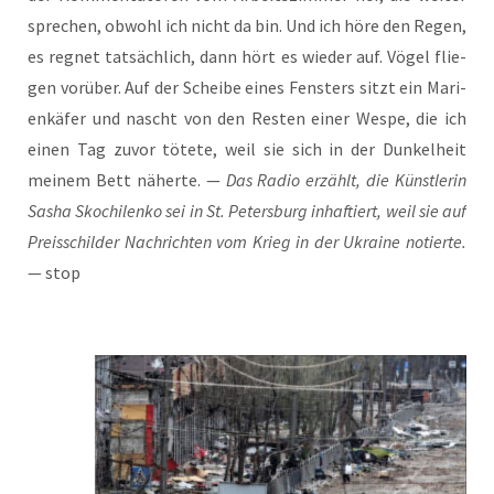
spre­chen, obwohl ich nicht da bin. Und ich höre den Regen,
es reg­net tat­säch­lich, dann hört es wie­der auf. Vögel flie­
gen vor­über. Auf der Schei­be eines Fens­ters sitzt ein Mari­
en­kä­fer und nascht von den Res­ten einer Wes­pe, die ich
einen Tag zuvor töte­te, weil sie sich in der Dun­kel­heit
mei­nem Bett näher­te. —
Das Radio erzählt, die Künst­le­rin
Sasha Skoch­i­len­ko sei in St. Peters­burg inhaf­tiert, weil sie auf
Preis­schil­der Nach­rich­ten vom Krieg in der Ukrai­ne notier­te.
— stop