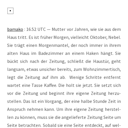
bamako
: 16.52 UTC — Mut­ter vor Jah­ren, wie sie aus dem
Haus tritt. Es ist frü­her Mor­gen, viel­leicht Okto­ber, Nebel.
Sie trägt einen Mor­gen­man­tel, der noch immer in ihrem
alten Haus im Bade­zim­mer an einem Haken hängt. Sie
bückt sich nach der Zei­tung, schließt die Haus­tür, geht
lang­sam, etwas unsi­cher bereits, zum Wohn­zim­mer­tisch,
legt die Zei­tung auf ihm ab. Weni­ge Schrit­te ent­fernt
war­tet eine Tas­se Kaf­fee. Die holt sie jetzt. Sie setzt sich
vor die Zei­tung und beginnt ihre eige­ne Zei­tung her­zu­
stel­len. Das ist ein Vor­gang, der eine hal­be Stun­de Zeit in
Anspruch neh­men kann. Um ihre eige­ne Zei­tung her­stel­
len zu kön­nen, muss sie die ange­lie­fer­te Zei­tung Sei­te um
Sei­te betrach­ten. Sobald sie eine Sei­te ent­deckt, auf wel­