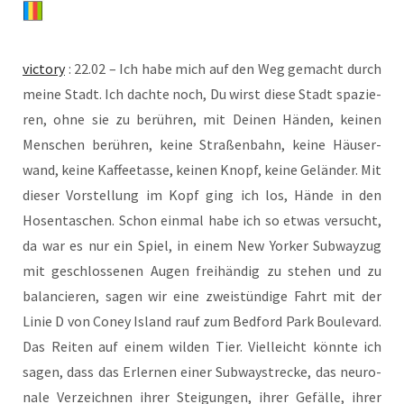
vic­to­ry
: 22.02 – Ich habe mich auf den Weg gemacht durch
mei­ne Stadt. Ich dach­te noch, Du wirst die­se Stadt spa­zie­
ren, ohne sie zu berüh­ren, mit Dei­nen Hän­den, kei­nen
Men­schen berüh­ren, kei­ne Stra­ßen­bahn, kei­ne Häu­ser­
wand, kei­ne Kaf­fee­tas­se, kei­nen Knopf, kei­ne Gelän­der. Mit
die­ser Vor­stel­lung im Kopf ging ich los, Hän­de in den
Hosen­ta­schen. Schon ein­mal habe ich so etwas ver­sucht,
da war es nur ein Spiel, in einem New Yor­ker Sub­way­zug
mit geschlos­se­nen Augen frei­hän­dig zu ste­hen und zu
balan­cie­ren, sagen wir eine zwei­stün­di­ge Fahrt mit der
Linie D von Coney Island rauf zum Bedford Park Bou­le­vard.
Das Rei­ten auf einem wil­den Tier. Viel­leicht könn­te ich
sagen, dass das Erler­nen einer Sub­waystre­cke, das neu­ro­
na­le Ver­zeich­nen ihrer Stei­gun­gen, ihrer Gefäl­le, ihrer