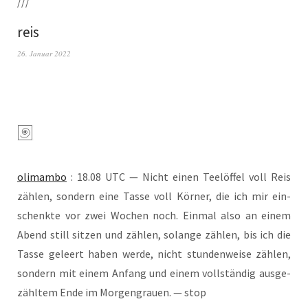
///
reis
26. Januar 2022
oli­mam­bo
: 18.08 UTC — Nicht einen Tee­löf­fel voll Reis
zäh­len, son­dern eine Tas­se voll Kör­ner, die ich mir ein­
schenk­te vor zwei Wochen noch. Ein­mal also an einem
Abend still sit­zen und zäh­len, solan­ge zäh­len, bis ich die
Tas­se geleert haben wer­de, nicht stun­den­wei­se zäh­len,
son­dern mit einem Anfang und einem voll­stän­dig aus­ge­
zähl­tem Ende im Mor­gen­grau­en. — stop