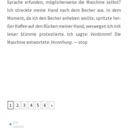
Spra­che erfun­den, mög­li­cher­wei­se die Maschi­ne selbst?
Ich streck­te mei­ne Hand nach dem Becher aus. In dem
Moment, da ich den Becher anhe­ben woll­te, spritz­te hei­
ßer Kaf­fee auf den Rücken mei­ner Hand, wes­we­gen ich mit
lei­ser Stim­me pro­tes­tier­te. Ich sag­te:
Ver­dammt!
Die
Maschi­ne ant­wor­te­te:
Ver­zei­hung.
— stop
1
2
3
4
5
6
»