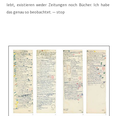
lebt, exis­tie­ren weder Zei­tun­gen noch Bücher. Ich habe
das genau so beob­ach­tet. — stop