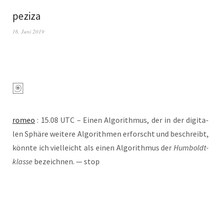
peziza
16. Juni 2019
romeo
: 15.08 UTC – Einen Algo­rith­mus, der in der digi­ta­
len Sphä­re wei­te­re Algo­rith­men erforscht und beschreibt,
könn­te ich viel­leicht als einen Algo­rith­mus der
Hum­boldt­
klas­se
bezeich­nen. — stop