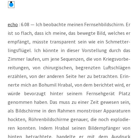
echo
: 6.08 — Ich beob­ach­te mei­nen Fern­seh­bild­schirm. Er
ist so flach, dass ich mei­ne, das beweg­te Bild, wel­ches er
emp­fängt, müss­te trans­pa­rent sein wie ein Schmet­ter­
lings­flü­gel. Ich könn­te in die­ser Vor­stel­lung durch das
Zim­mer lau­fen, um jene Sequen­zen, die von Kriegs­vor­be­
rei­tun­gen, von chir­ur­gi­schen, begrenz­ten Luft­schlä­gen
erzäh­len, von der ande­ren Sei­te her zu betrach­ten. Erin­
ner­te mich an Boh­u­mil Hra­bal, von dem berich­tet wird, er
wür­de bevor­zugt hin­ter sei­nem Fern­seh­ge­rät Platz
genom­men haben. Das muss zu einer Zeit gewe­sen sein,
als Bild­schir­me in den Rah­men mons­trö­ser Appa­ra­tu­ren
hock­ten, Röh­ren­bild­schir­me genau­er, die noch explo­die­
ren konn­ten. Indem Hra­bal sei­nen Bild­emp­fän­ger von
hin­ten betrach­te­te, han­del­te er mit dem Aus­druck