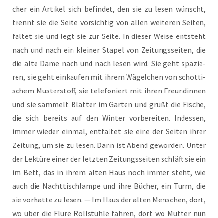
cher ein Arti­kel sich befin­det, den sie zu lesen wünscht,
trennt sie die Sei­te vor­sich­tig von allen wei­te­ren Sei­ten,
fal­tet sie und legt sie zur Sei­te. In die­ser Wei­se ent­steht
nach und nach ein klei­ner Sta­pel von Zei­tungs­sei­ten, die
die alte Dame nach und nach lesen wird. Sie geht spa­zie­
ren, sie geht ein­kau­fen mit ihrem Wägel­chen von schot­ti­
schem Mus­ter­stoff, sie tele­fo­niert mit ihren Freun­din­nen
und sie sam­melt Blät­ter im Gar­ten und grüßt die Fische,
die sich bereits auf den Win­ter vor­be­rei­ten. Indes­sen,
immer wie­der ein­mal, ent­fal­tet sie eine der Sei­ten ihrer
Zei­tung, um sie zu lesen. Dann ist Abend gewor­den. Unter
der Lek­tü­re einer der letz­ten Zei­tungs­sei­ten schläft sie ein
im Bett, das in ihrem alten Haus noch immer steht, wie
auch die Nacht­tisch­lam­pe und ihre Bücher, ein Turm, die
sie vor­hat­te zu lesen. — Im Haus der alten Men­schen, dort,
wo über die Flu­re Roll­stüh­le fah­ren, dort wo Mut­ter nun