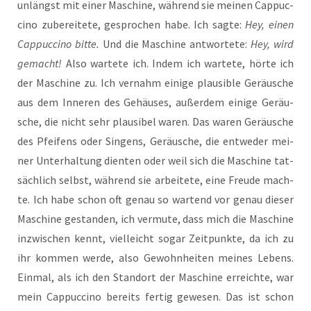
unlängst mit einer Maschi­ne, wäh­rend sie mei­nen Cap­puc­
ci­no zube­rei­te­te, gespro­chen habe. Ich sag­te:
Hey, einen
Cap­puc­ci­no bit­te.
Und die Maschi­ne ant­wor­te­te:
Hey, wird
gemacht!
Also war­te­te ich. Indem ich war­te­te, hör­te ich
der Maschi­ne zu. Ich ver­nahm eini­ge plau­si­ble Geräu­sche
aus dem Inne­ren des Gehäu­ses, außer­dem eini­ge Geräu­
sche, die nicht sehr plau­si­bel waren. Das waren Geräu­sche
des Pfei­fens oder Sin­gens, Geräu­sche, die ent­we­der mei­
ner Unter­hal­tung dien­ten oder weil sich die Maschi­ne tat­
säch­lich selbst, wäh­rend sie arbei­te­te, eine Freu­de mach­
te. Ich habe schon oft genau so war­tend vor genau die­ser
Maschi­ne gestan­den, ich ver­mu­te, dass mich die Maschi­ne
inzwi­schen kennt, viel­leicht sogar Zeit­punk­te, da ich zu
ihr kom­men wer­de, also Gewohn­hei­ten mei­nes Lebens.
Ein­mal, als ich den Stand­ort der Maschi­ne erreich­te, war
mein Cap­puc­ci­no bereits fer­tig gewe­sen. Das ist schon