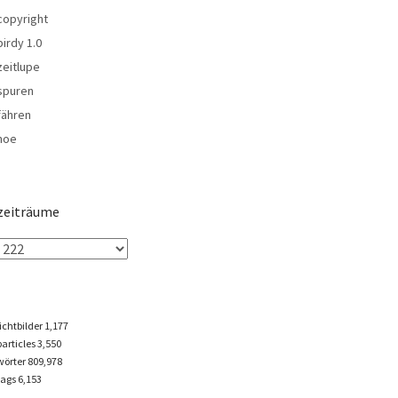
copyright
birdy 1.0
zeitlupe
spuren
fähren
noe
zeiträume
lichtbilder
1,177
particles
3,550
wörter 809,978
tags
6,153