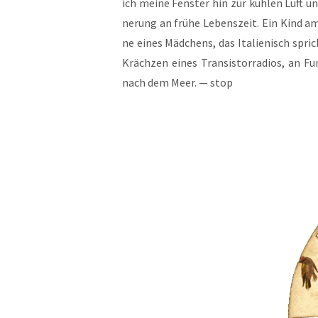
ich mei­ne Fens­ter hin zur küh­len Luft un
ne­rung an frü­he Lebens­zeit. Ein Kind 
ne eines Mäd­chens, das Ita­lie­nisch spric
Kräch­zen eines Tran­sis­tor­ra­di­os, an
nach dem Meer. — stop