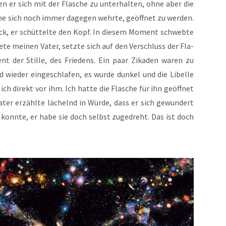
en er sich mit der Fla­sche zu unter­hal­ten, ohne aber die
­sche sich noch immer dage­gen wehr­te, geöff­net zu wer­den.
ck, er schüt­tel­te den Kopf. In die­sem Moment schweb­te
e­te mei­nen Vater, setz­te sich auf den Ver­schluss der Fla­
ent der Stil­le, des Frie­dens. Ein paar Zika­den waren zu
ie­der ein­ge­schla­fen, es wur­de dun­kel und die Libel­le
ich direkt vor ihm. Ich hat­te die Fla­sche für ihn geöff­net
ater erzähl­te lächelnd in Wür­de, dass er sich gewun­dert
n konn­te, er habe sie doch selbst zuge­dreht. Das ist doch