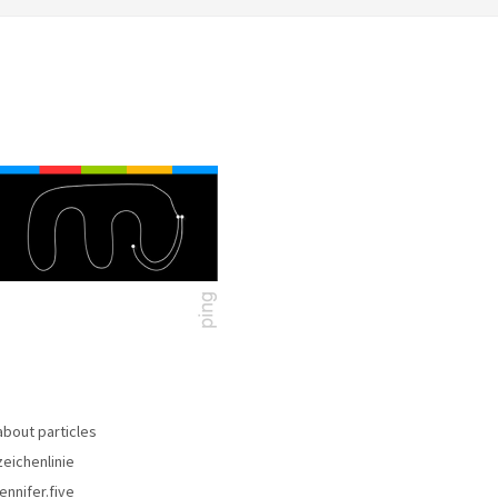
about particles
zeichenlinie
jennifer.five