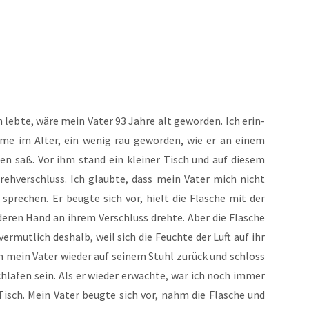
 leb­te, wäre mein Vater 93 Jah­re alt gewor­den. Ich erin­
im­me im Alter, ein wenig rau gewor­den, wie er an einem
n saß. Vor ihm stand ein klei­ner Tisch und auf die­sem
eh­ver­schluss. Ich glaub­te, dass mein Vater mich nicht
spre­chen. Er beug­te sich vor, hielt die Fla­sche mit der
e­ren Hand an ihrem Ver­schluss dreh­te. Aber die Fla­sche
ver­mut­lich des­halb, weil sich die Feuch­te der Luft auf ihr
sich mein Vater wie­der auf sei­nem Stuhl zurück und schloss
chla­fen sein. Als er wie­der erwach­te, war ich noch immer
isch. Mein Vater beug­te sich vor, nahm die Fla­sche und