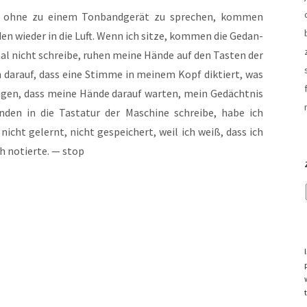
ohne zu einem Ton­band­ge­rät zu spre­chen, kom­men
den wie­der in die Luft. Wenn ich sit­ze, kom­men die Gedan­
al nicht schrei­be, ruhen mei­ne Hän­de auf den Tas­ten der
n dar­auf, dass eine Stim­me in mei­nem Kopf dik­tiert, was
 sagen, dass mei­ne Hän­de dar­auf war­ten, mein Gedächt­nis
­den in die Tas­ta­tur der Maschi­ne schrei­be, habe ich
nicht gelernt, nicht gespei­chert, weil ich weiß, dass ich
h notier­te. — stop