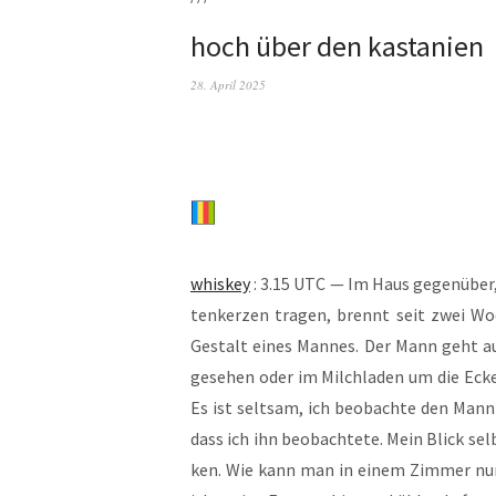
hoch über den kastanien
28. April 2025
whis­key
: 3.15 UTC — Im Haus gegen­über, i
ten­ker­zen tra­gen, brennt seit zwei W
Gestalt eines Man­nes. Der Mann geht au
gese­hen oder im Milch­la­den um die Eck
Es ist selt­sam, ich beob­ach­te den Ma
dass ich ihn beob­ach­te­te. Mein Blick se
ken. Wie kann man in einem Zim­mer nur so