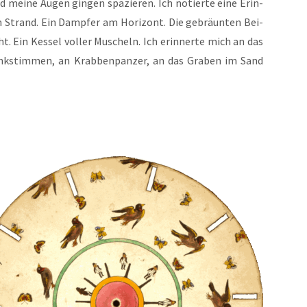
d mei­ne Augen gin­gen spa­zie­ren. Ich notier­te eine Erin­
am Strand. Ein Damp­fer am Hori­zont. Die gebräun­ten Bei­
ht. Ein Kes­sel vol­ler Muscheln. Ich erin­ner­te mich an das
 Funk­stim­men, an Krab­ben­pan­zer, an das Gra­ben im Sand