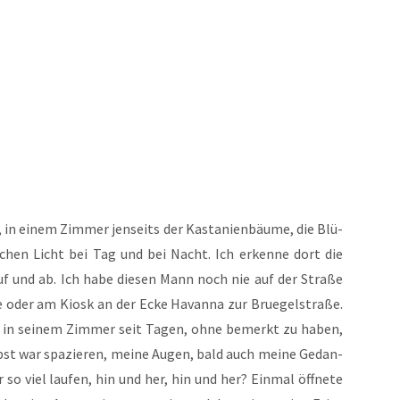
n einem Zim­mer jen­seits der Kas­ta­ni­en­bäu­me, die Blü­
ochen Licht bei Tag und bei Nacht. Ich erken­ne dort die
f und ab. Ich habe die­sen Mann noch nie auf der Stra­ße
e oder am Kiosk an der Ecke Havan­na zur Brue­gel­stra­ße.
nn in sei­nem Zim­mer seit Tagen, ohne bemerkt zu haben,
lbst war spa­zie­ren, mei­ne Augen, bald auch mei­ne Gedan­
 viel lau­fen, hin und her, hin und her? Ein­mal öff­ne­te