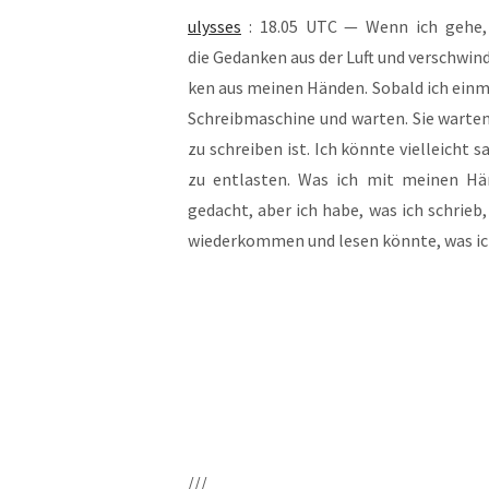
ulys­ses
: 18.05 UTC — Wenn ich gehe, 
die Gedan­ken aus der Luft und ver­schwin­
ken aus mei­nen Hän­den. Sobald ich ein­m
Schreib­ma­schi­ne und war­ten. Sie war­te
zu schrei­ben ist. Ich könn­te viel­leicht
zu ent­las­ten. Was ich mit mei­nen Hän
gedacht, aber ich habe, was ich schrieb, 
wie­der­kom­men und lesen könn­te, was ic
///