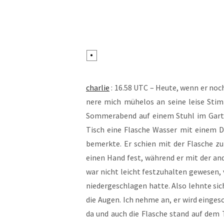
char­lie
: 16.58 UTC – Heu­te, wenn er noch
ne­re mich mühe­los an sei­ne lei­se St
Som­mer­abend auf einem Stuhl im Gar­te
Tisch eine Fla­sche Was­ser mit einem Dr
bemerk­te. Er schien mit der Fla­sche zu 
einen Hand fest, wäh­rend er mit der and
war nicht leicht fest­zu­hal­ten gewe­sen, 
nie­der­ge­schla­gen hat­te. Also lehn­te 
die Augen. Ich neh­me an, er wird ein­ge­s
da und auch die Fla­sche stand auf dem T