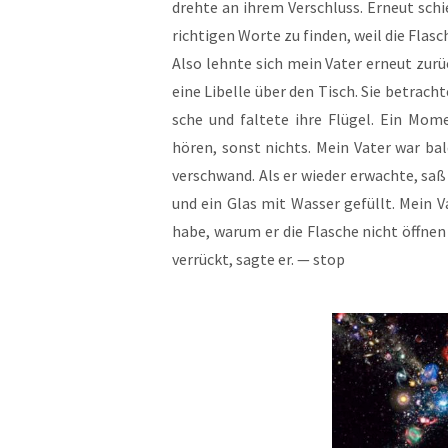
dreh­te an ihrem Ver­schluss. Erneut schi
rich­ti­gen Wor­te zu fin­den, weil die Fla
Also lehn­te sich mein Vater erneut zurü
eine Libel­le über den Tisch. Sie betrach­t
sche und fal­te­te ihre Flü­gel. Ein Mom
hören, sonst nichts. Mein Vater war bald w
ver­schwand. Als er wie­der erwach­te, saß 
und ein Glas mit Was­ser gefüllt. Mein V
habe, war­um er die Fla­sche nicht öff­ne
ver­rückt, sag­te er. — stop