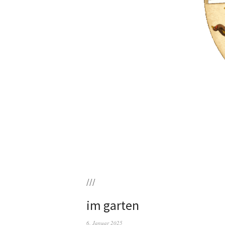
///
im garten
6. Januar 2025