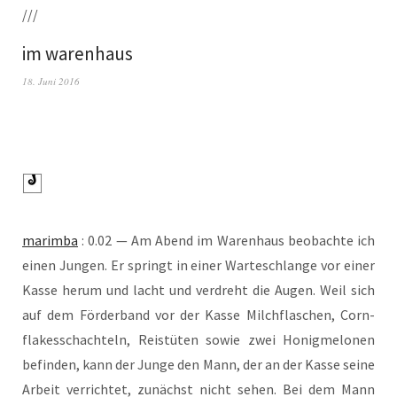
///
im warenhaus
18. Juni 2016
marim­ba
: 0.02 — Am Abend im Waren­haus beob­ach­te ich
einen Jun­gen. Er springt in einer War­te­schlan­ge vor einer
Kas­se her­um und lacht und ver­dreht die Augen. Weil sich
auf dem För­der­band vor der Kas­se Milch­fla­schen, Corn­
flakes­schach­teln, Reistü­ten sowie zwei Honig­me­lo­nen
befin­den, kann der Jun­ge den Mann, der an der Kas­se sei­ne
Arbeit ver­rich­tet, zunächst nicht sehen. Bei dem Mann