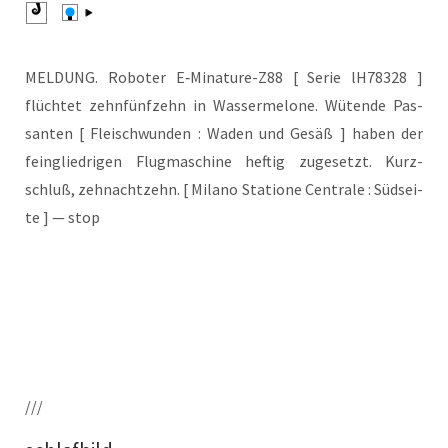
MELDUNG. Robo­ter E‑Mi­na­tu­re-Z88 [ Serie lH78328 ]
flüch­tet zehn­fünf­zehn in Was­ser­me­lo­ne. Wüten­de Pas­
san­ten [ Fleisch­wun­den : Waden und Gesäß ] haben der
fein­glied­ri­gen Flug­ma­schi­ne hef­tig zuge­setzt. Kurz­
schluß, zeh­n­acht­zehn. [ Mila­no Sta­tio­ne Cen­tra­le : Süd­sei­
te ] — stop
///