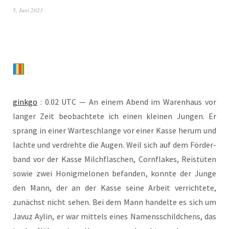
5. Juni 2023
gink­go
: 0.02 UTC — An einem Abend im Waren­haus vor
lan­ger Zeit beob­ach­te­te ich einen klei­nen Jun­gen. Er
sprang in einer War­te­schlan­ge vor einer Kas­se her­um und
lach­te und ver­dreh­te die Augen. Weil sich auf dem För­der­
band vor der Kas­se Milch­fla­schen, Corn­flakes, Reistü­ten
sowie zwei Honig­me­lo­nen befan­den, konn­te der Jun­ge
den Mann, der an der Kas­se sei­ne Arbeit ver­rich­te­te,
zunächst nicht sehen. Bei dem Mann han­del­te es sich um
Javuz Aylin, er war mit­tels eines Namens­schild­chens, das