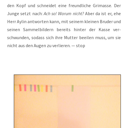
den Kopf und schnei­det eine freund­li­che Gri­mas­se. Der
Jun­ge setzt nach:
Ach so! War­um nicht?
Aber da ist er, ehe
Herr Aylin ant­wor­ten kann, mit sei­nem klei­nen Bru­der und
sei­nen Sam­mel­bil­dern bereits hin­ter der Kas­se ver­
schwun­den, sodass sich ihre Mut­ter beei­len muss, um sie
nicht aus den Augen zu ver­lie­ren. — stop