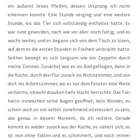
ein äußerst lei­ses Pfei­fen, des­sen Ursprung ich nicht
erken­nen konn­te. Eine Stun­de ver­ging und eine wei­te­re
Stun­de, bis das Tier sich voll­stän­dig ent­fal­tet hat­te. Es
war rund gewor­den, nach wie vor aber noch fal­tig, und es
wuchs wei­ter, und es begann sich von dem Tisch zu lösen,
auf dem es die ers­ten Stun­den in Frei­heit ver­bracht hat­te.
Seit­her bewegt es sich lang­sam wie ein Zep­pe­lin durch
mei­ne Zim­mer. Zunächst war es ins Bad geflo­gen, dann in
die Küche, durch den Flur zurück ins Wohn­zim­mer, und von
dort ins Arbeits­zim­mer, wo es vor dem Fens­ter eine Wei­le
ver­harr­te, obwohl drau­ßen tie­fe Nacht herrsch­te. Das Tier
hat­te inzwi­schen sei­ne Augen geöff­net, kein Wun­der, es
schien auch an mir selbst zuneh­mend inter­es­siert zu sein,
wie genau in die­sem Moment, da ich notie­re. Gera­de
kommt es wie­der zurück aus der Küche, es nähert sich, es
ist nun ohne Fal­ten und es schim­mert, und noch immer