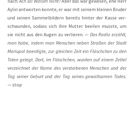
nach:
Ach so! War­um nicht?
Aber das war gewe­sen, ehe Herr
Aylin ant­wor­ten konn­te, er war mit sei­nem klei­nen Bru­der
und sei­nen Sam­mel­bil­dern bereits hin­ter der Kas­se ver­
schwun­den, sodass sich ihre Mut­ter beei­len muss­te, um
sie nicht aus den Augen zu ver­lie­ren. —
Das Radio erzählt,
man habe, indem man Men­schen neben Stra­ßen der Stadt
Mariu­pol beer­dig­te, zur glei­chen Zeit ein Fläsch­chen zu den
Toten gelegt. Dort, im Fläsch­chen, wur­den auf einem Zet­tel
ver­zeich­net der Name des ver­stor­be­nen Men­schen und der
Tag sei­ner Geburt und der Tag sei­nes gewalt­sa­men Todes.
— stop