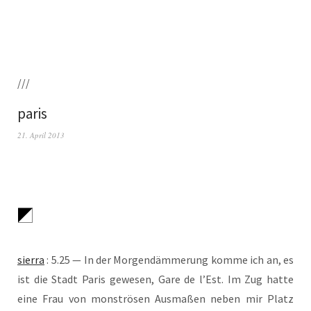
///
paris
21. April 2013
sier­ra
: 5.25 — In der Mor­gen­däm­me­rung kom­me ich an, es
ist die Stadt Paris gewe­sen, Gare de l’Est. Im Zug hat­te
eine Frau von mons­trö­sen Aus­ma­ßen neben mir Platz