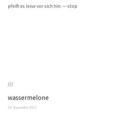
pfeift es lei­se vor sich hin. — stop
///
wassermelone
29. September 2011