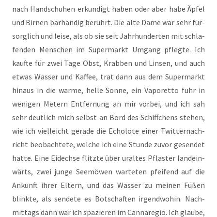
nach Hand­schu­hen erkun­digt haben oder aber habe Äpfel
und Bir­nen bar­hän­dig berührt. Die alte Dame war sehr für­
sorg­lich und lei­se, als ob sie seit Jahr­hun­der­ten mit schla­
fen­den Men­schen im Super­markt Umgang pfleg­te. Ich
kauf­te für zwei Tage Obst, Krab­ben und Lin­sen, und auch
etwas Was­ser und Kaf­fee, trat dann aus dem Super­markt
hin­aus in die war­me, hel­le Son­ne, ein Vapo­ret­to fuhr in
weni­gen Metern Ent­fer­nung an mir vor­bei, und ich sah
sehr deut­lich mich selbst an Bord des Schiff­chens ste­hen,
wie ich viel­leicht gera­de die Echo­lo­te einer Twit­ter­nach­
richt beob­ach­te­te, wel­che ich eine Stun­de zuvor gesen­det
hat­te. Eine Eidech­se flitz­te über uraltes Pflas­ter land­ein­
wärts, zwei jun­ge See­mö­wen war­te­ten pfei­fend auf die
Ankunft ihrer Eltern, und das Was­ser zu mei­nen Füßen
blink­te, als sen­de­te es Bot­schaf­ten irgend­wo­hin. Nach­
mit­tags dann war ich spa­zie­ren im Can­n­a­re­gio. Ich glau­be,