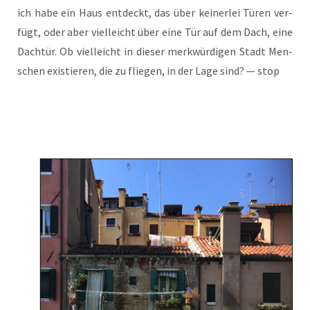
ich habe ein Haus ent­deckt, das über kei­ner­lei Türen ver­
fügt, oder aber viel­leicht über eine Tür auf dem Dach, eine
Dach­tür. Ob viel­leicht in die­ser merk­wür­di­gen Stadt Men­
schen exis­tie­ren, die zu flie­gen, in der Lage sind? — stop