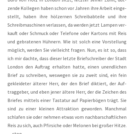
zen­de Kol­le­gen haben schon vor Jah­ren ihre Arbeit ein­ge­
stellt, haben ihre höl­zer­nen Schreib­ab­tei­le und ihre
Schreib­ma­schi­nen ver­las­sen, da wer­den jetzt Lam­pen ver­
kauft oder Schmuck oder Tele­fo­ne oder Kar­tons mit Reis
und gebra­te­nen Hüh­nern. Wie ist solch eine Vor­stel­lung
mög­lich, wer­den Sie viel­leicht fra­gen. Nun, es ist so, dass
ich mir dach­te, dass die­ser letz­te Brief­schrei­ber der Stadt
Lon­don den Auf­trag erhal­ten hat­te, einen unend­li­chen
Brief zu schrei­ben, wes­we­gen sie zu zweit sind, ein fein
geklei­de­ter älte­rer Herr, der den Brief dik­tiert, der Auf­
trag­ge­ber, und eben jener älte­re Herr, der die Zei­chen des
Brie­fes mit­tels einer Tas­ta­tur auf Papier­bö­gen trägt. Sie
sind zu einer klei­nen Attrak­ti­on gewor­den. Manch­mal
schla­fen sie oder neh­men etwas vom nach­bar­schaft­li­chen
Reis zu sich, auch Pfir­si­che oder Melo­nen bei gro­ßer Hit­ze.
— stop