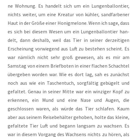
ne Woh­nung. Es han­delt sich um ein Lun­gen­bal­lon­tier,
nichts wei­ter, um eine Krea­tur von küh­ler, sand­far­be­ner
Haut in der Grö­ße einer Honig­me­lo­ne. Wenn ich sage, dass
es sich bei die­sem Wesen um ein Lun­gen­bal­lon­tier han­
delt, dann des­halb, weil das Tier in sei­ner der­zei­ti­gen
Erschei­nung vor­wie­gend aus Luft zu bestehen scheint. Es
war näm­lich nicht sehr groß gewe­sen, als es mir am
Sams­tag von einem Brief­bo­ten in einer fla­chen Schach­tel
über­ge­ben wor­den war. Wie es dort lag, sah es zunächst
noch aus wie ein Taschen­tuch, sorg­fäl­tig gebü­gelt und
gefal­tet. Genau in sei­ner Mit­te war ein win­zi­ger Kopf zu
erken­nen, ein Mund und eine Nase und Augen, die
geschlos­sen waren, als wür­de das Tier schla­fen. Kaum
aber aus sei­nem Rei­se­be­häl­ter geho­ben, hol­te das klei­ne,
gefal­te­te Tier Luft und begann lang­sam zu wach­sen. Es
war in die­sem Vor­gang des Wach­sens nichts zu hören, als