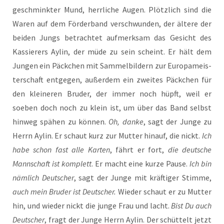
geschmink­ter Mund, herr­li­che Augen. Plötz­lich sind die
Waren auf dem För­der­band ver­schwun­den, der älte­re der
bei­den Jungs betrach­tet auf­merk­sam das Gesicht des
Kas­sie­rers Aylin, der müde zu sein scheint. Er hält dem
Jun­gen ein Päck­chen mit Sam­mel­bil­dern zur Euro­pa­meis­
ter­schaft ent­ge­gen, außer­dem ein zwei­tes Päck­chen für
den klei­ne­ren Bru­der, der immer noch hüpft, weil er
soeben doch noch zu klein ist, um über das Band selbst
hin­weg spä­hen zu kön­nen.
Oh, dan­ke
, sagt der Jun­ge zu
Herrn Aylin. Er schaut kurz zur Mut­ter hin­auf, die nickt.
Ich
habe schon fast alle Kar­ten
, fährt er fort,
die deut­sche
Mann­schaft ist kom­plett
. Er macht eine kur­ze Pau­se.
Ich bin
näm­lich Deut­scher
, sagt der Jun­ge mit kräf­ti­ger Stim­me,
auch mein Bru­der ist Deut­scher.
Wie­der schaut er zu Mut­ter
hin, und wie­der nickt die jun­ge Frau und lacht.
Bist Du auch
Deut­scher
, fragt der Jun­ge Herrn Aylin. Der schüt­telt jetzt