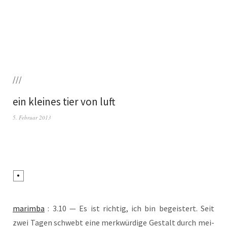
///
ein kleines tier von luft
5. Februar 2013
marim­ba
: 3.10 — Es ist rich­tig, ich bin begeis­tert. Seit
zwei Tagen schwebt eine merk­wür­di­ge Gestalt durch mei­