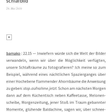
schlafbild
28. Mai 2010
bamako
: 22.15 — Inwie­fern wür­de sich die Welt der Bil­der
ver­wan­deln, wenn wir über die Mög­lich­keit ver­füg­ten,
unse­re Schlaf­träu­me zu foto­gra­fie­ren? Ich mei­ne so zum
Bei­spiel, wäh­rend eines nächt­li­chen Spa­zier­gan­ges über
einer Hoch­ebe­ne flam­men­der Ahorn­bäu­me die Anwei­sung
zu geben:
stop.aufnahme.jetzt
. Schon am nächs­ten Mor­gen
dann auf dem Küchen­tisch neben Kaf­fee­tas­se, Melo­nen­
schei­be, Mor­gen­zei­tung, jener Stoß im Traum gebann­ter
Momen­te, glü­hen­de Bal­da­chi­ne, sagen wir, über schnee­