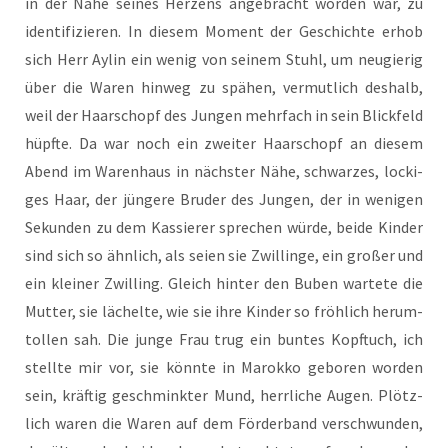
in der Nähe sei­nes Her­zens ange­bracht wor­den war, zu
iden­ti­fi­zie­ren. In die­sem Moment der Geschich­te erhob
sich Herr Aylin ein wenig von sei­nem Stuhl, um neu­gie­rig
über die Waren hin­weg zu spä­hen, ver­mut­lich des­halb,
weil der Haar­schopf des Jun­gen mehr­fach in sein Blick­feld
hüpf­te. Da war noch ein zwei­ter Haar­schopf an die­sem
Abend im Waren­haus in nächs­ter Nähe, schwar­zes, locki­
ges Haar, der jün­ge­re Bru­der des Jun­gen, der in weni­gen
Sekun­den zu dem Kas­sie­rer spre­chen wür­de, bei­de Kin­der
sind sich so ähn­lich, als sei­en sie Zwil­lin­ge, ein gro­ßer und
ein klei­ner Zwil­ling. Gleich hin­ter den Buben war­te­te die
Mut­ter, sie lächel­te, wie sie ihre Kin­der so fröh­lich her­um­
tol­len sah. Die jun­ge Frau trug ein bun­tes Kopf­tuch, ich
stell­te mir vor, sie könn­te in Marok­ko gebo­ren wor­den
sein, kräf­tig geschmink­ter Mund, herr­li­che Augen. Plötz­
lich waren die Waren auf dem För­der­band ver­schwun­den,