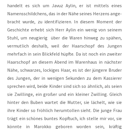
han­delt es sich um Javuz Aylin, er ist mit­tels eines
Namens­schild­chens, das in der Nähe sei­nes Her­zens ange­
bracht wur­de, zu iden­ti­fi­zie­ren. In die­sem Moment der
Geschich­te erhebt sich Herr Aylin ein wenig von sei­nem
Stuhl, um neu­gie­rig über die Waren hin­weg zu spä­hen,
ver­mut­lich des­halb, weil der Haar­schopf des Jun­gen
mehr­fach in sein Blick­feld hüpf­te. Da ist noch ein zwei­ter
Haar­schopf an die­sem Abend im Waren­haus in nächs­ter
Nähe, schwar­zes, locki­ges Haar, es ist der jün­ge­re Bru­der
des Jun­gen, der in weni­gen Sekun­den zu dem Kas­sie­rer
spre­chen wird, bei­de Kin­der sind sich so ähn­lich, als sei­en
sie Zwil­lin­ge, ein gro­ßer und ein klei­ner Zwil­ling. Gleich
hin­ter den Buben war­tet die Mut­ter, sie lächelt, wie sie
ihre Kin­der so fröh­lich her­um­tol­len sieht. Die jun­ge Frau
trägt ein schö­nes bun­tes Kopf­tuch, ich stel­le mir vor, sie
könn­te in Marok­ko gebo­ren wor­den sein, kräf­tig