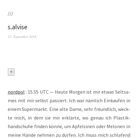
///
s.alvise
12. September 2018
nord­pol
: 15.55 UTC — Heu­te Mor­gen ist mir etwas Selt­sa­
mes mit mir selbst pas­siert. Ich war näm­lich Ein­kau­fen in
einem Super­markt. Eine alte Dame, sehr freund­lich, weck­
te mich, in dem sie mir erklär­te, wo genau ich Plas­tik­
hand­schu­he fin­den kön­ne, um Apfel­si­nen oder Melo­nen in
mei­ne Hän­de neh­men zu dür­fen. Ich muss mich schla­fend