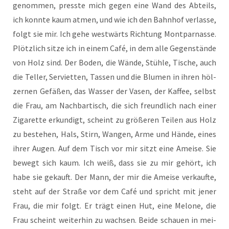
genom­men, press­te mich gegen eine Wand des Abteils,
ich konn­te kaum atmen, und wie ich den Bahn­hof ver­las­se,
folgt sie mir. Ich gehe west­wärts Rich­tung Mont­par­nas­se.
Plötz­lich sit­ze ich in einem Café, in dem alle Gegen­stän­de
von Holz sind. Der Boden, die Wän­de, Stüh­le, Tische, auch
die Tel­ler, Ser­vi­et­ten, Tas­sen und die Blu­men in ihren höl­
zer­nen Gefä­ßen, das Was­ser der Vasen, der Kaf­fee, selbst
die Frau, am Nach­bar­tisch, die sich freund­lich nach einer
Ziga­ret­te erkun­digt, scheint zu grö­ße­ren Tei­len aus Holz
zu bestehen, Hals, Stirn, Wan­gen, Arme und Hän­de, eines
ihrer Augen. Auf dem Tisch vor mir sitzt eine Amei­se. Sie
bewegt sich kaum. Ich weiß, dass sie zu mir gehört, ich
habe sie gekauft. Der Mann, der mir die Amei­se ver­kauf­te,
steht auf der Stra­ße vor dem Café und spricht mit jener
Frau, die mir folgt. Er trägt einen Hut, eine Melo­ne, die
Frau scheint wei­ter­hin zu wach­sen. Bei­de schau­en in mei­