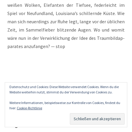
wei­ßen Wol­ken, Ele­fan­ten der Tief­see, feder­leicht im
Spiel vor Neu­fund­land, Louisiana’s schil­lern­de Küs­te. Wie
man sich neu­er­dings zur Ruhe legt, lan­ge vor der übli­chen
Zeit, im Sam­mel­fie­ber blit­zen­de Augen. Wo und womit
wäre nun in der Ver­wirk­li­chung der Idee des Traum­bild­ap­
pa­ra­tes anzu­fan­gen? — stop
Datenschutz und Cookies: Diese Website verwendet Cookies. Wenn du die
Website weiterhin nutzt, stimmst du der Verwendung von Cookies zu.
Weitere Informationen, beispielsweise zur Kontrolle von Cookies, findest du
hier:
Cookie-Richtlinie
///
singende rosen