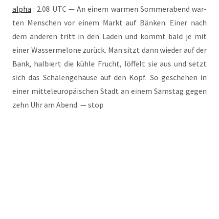
alpha
: 2.08 UTC — An einem war­men Som­mer­abend war­
ten Men­schen vor einem Markt auf Bän­ken. Einer nach
dem ande­ren tritt in den Laden und kommt bald je mit
einer Was­ser­me­lo­ne zurück. Man sitzt dann wie­der auf der
Bank, hal­biert die küh­le Frucht, löf­felt sie aus und setzt
sich das Scha­len­ge­häu­se auf den Kopf. So gesche­hen in
einer mit­tel­eu­ro­päi­schen Stadt an einem Sams­tag gegen
zehn Uhr am Abend. — stop