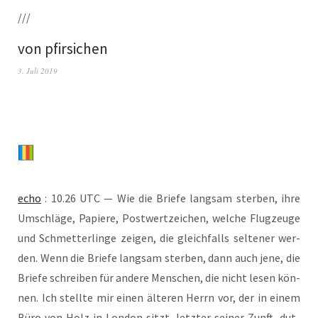
///
von pfirsichen
3. Juli 2019
echo
: 10.26 UTC — Wie die Brie­fe lang­sam ster­ben, ihre
Umschlä­ge, Papie­re, Post­wert­zei­chen, wel­che Flug­zeu­ge
und Schmet­ter­lin­ge zei­gen, die gleich­falls sel­te­ner wer­
den. Wenn die Brie­fe lang­sam ster­ben, dann auch jene, die
Brie­fe schrei­ben für ande­re Men­schen, die nicht lesen kön­
nen. Ich stell­te mir einen älte­ren Herrn vor, der in einem
Büro von Holz in Lon­don sitzt, letz­ter sei­ner Zunft, dut­