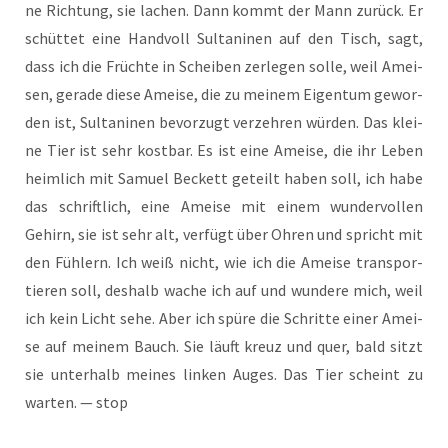
ne Rich­tung, sie lachen. Dann kommt der Mann zurück. Er
schüt­tet eine Hand­voll Sul­ta­ni­nen auf den Tisch, sagt,
dass ich die Früch­te in Schei­ben zer­le­gen sol­le, weil Amei­
sen, gera­de die­se Amei­se, die zu mei­nem Eigen­tum gewor­
den ist, Sul­ta­ni­nen bevor­zugt ver­zeh­ren wür­den. Das klei­
ne Tier ist sehr kost­bar. Es ist eine Amei­se, die ihr Leben
heim­lich mit Samu­el Beckett geteilt haben soll, ich habe
das schrift­lich, eine Amei­se mit einem wun­der­vol­len
Gehirn, sie ist sehr alt, ver­fügt über Ohren und spricht mit
den Füh­lern. Ich weiß nicht, wie ich die Amei­se trans­por­
tie­ren soll, des­halb wache ich auf und wun­de­re mich, weil
ich kein Licht sehe. Aber ich spü­re die Schrit­te einer Amei­
se auf mei­nem Bauch. Sie läuft kreuz und quer, bald sitzt
sie unter­halb mei­nes lin­ken Auges. Das Tier scheint zu
war­ten. — stop