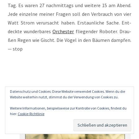
Tag. Es waren 27 nach­mit­tags und wei­te­re 15 am Abend.
Jede ein­zel­ne mei­ner Fra­gen soll den Ver­brauch von vier
Watt Strom ver­ur­sacht haben. Erstaun­li­che Sache. Ent­
deck­te wun­der­ba­res
Orches­ter
flie­gen­der Robo­ter. Drau­
ßen Regen wie Gischt. Die Vögel in den Bäu­men damp­fen.
— stop
Datenschutz und Cookies: Diese Website verwendet Cookies. Wenn du die
Website weiterhin nutzt, stimmst du der Verwendung von Cookies zu.
Weitere Informationen, beispielsweise zur Kontrolle von Cookies, findest du
hier:
Cookie-Richtlinie