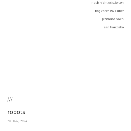
noch nicht existierten
flog vater 1971 über
grön­land nach
san franzisko
///
robots
28. März 2024