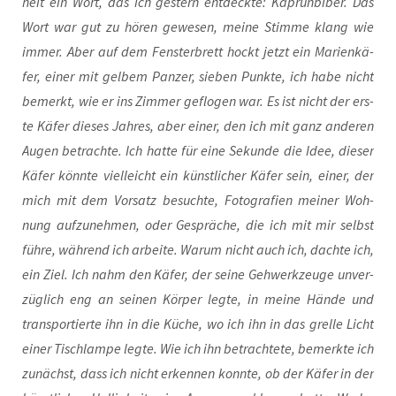
heit ein Wort, das ich ges­tern ent­deck­te: Kapr­un­bi­ber. Das
Wort war gut zu hören gewe­sen, mei­ne Stim­me klang wie
immer. Aber auf dem Fens­ter­brett hockt jetzt ein Mari­en­kä­
fer, einer mit gel­bem Pan­zer, sie­ben Punk­te, ich habe nicht
bemerkt, wie er ins Zim­mer geflo­gen war. Es ist nicht der ers­
te Käfer die­ses Jah­res, aber einer, den ich mit ganz ande­ren
Augen betrach­te. Ich hat­te für eine Sekun­de die Idee, die­ser
Käfer könn­te viel­leicht ein künst­li­cher Käfer sein, einer, der
mich mit dem Vor­satz besuch­te, Foto­gra­fien mei­ner Woh­
nung auf­zu­neh­men, oder Gesprä­che, die ich mit mir selbst
füh­re, wäh­rend ich arbei­te. War­um nicht auch ich, dach­te ich,
ein Ziel. Ich nahm den Käfer, der sei­ne Geh­werk­zeu­ge unver­
züg­lich eng an sei­nen Kör­per leg­te, in mei­ne Hän­de und
trans­por­tier­te ihn in die Küche, wo ich ihn in das grel­le Licht
einer Tisch­lam­pe leg­te. Wie ich ihn betrach­te­te, bemerk­te ich
zunächst, dass ich nicht erken­nen konn­te, ob der Käfer in der