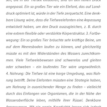
ange­passt. Ein so gro­ßes Tier wie ein Ele­fant, das auf Land­
druck opti­miert ist, wür­de in der Tie­fe zer­quetscht. Eine denk­
ba­re Lösung wäre, dass die Tief­see­ele­fan­ten eine Anpas­sung
ent­wi­ckelt haben, um den Druck aus­zu­glei­chen, z. B. durch
eine extrem fle­xi­ble oder ver­stärk­te Kör­per­struk­tur. 3. Fort­be­
we­gung: Ein so gro­ßes Tier bräuch­te sehr kräf­ti­ge Bei­ne, um
auf dem Mee­res­bo­den lau­fen zu kön­nen, und gleich­zei­tig
müss­te es mit den Wider­stän­den des Was­sers zurecht­kom­
men. Vie­le Tief­see­le­be­we­sen sind schwe­re­los und glei­ten
oder schwe­ben – ein lau­fen­des Tier wäre unge­wöhn­lich.
4. Nah­rung: Die Tief­see ist eine kar­ge Umge­bung, was Nah­
rung betrifft. Dei­ne Ele­fan­ten müss­ten eine Stra­te­gie haben,
um Nah­rung in aus­rei­chen­der Men­ge zu fin­den – viel­leicht
durch das Ein­fan­gen von Orga­nis­men, die in der Nähe der
Was­ser­ober­flä­che leben, mit­hil­fe ihrer Rüs­sel. Denk­ba­re
Anpas­sun­gen. Mit ein wenig Krea­ti­vi­tät las­sen sich jedoch