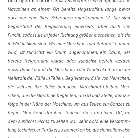
flüch­ti­gen. Ich notier­te:
Mit­tels Wör­tern sind zeit­ge­nös­si­sche
Maschi­nen an einem Ort bereits ein­ge­trof­fen, lan­ge bevor
auch nur eine ihrer Schrau­ben ange­kom­men ist. Sie sind
Gegen­stand der Begeis­te­rung einer­seits, aber auch von
Furcht, sodass sie in jeder Rich­tung grö­ßer erschei­nen, als sie
in Wirk­lich­keit sind. Wo eine Maschi­ne zum Auf­bau kom­men
wird, ist zunächst ein Raum ange­nom­men, ein Raum, der
bereits frei­ge­räumt wur­de oder zunächst befreit wer­den
muss. Dann kommt die Maschi­ne in der Wirk­lich­keit an, in der
Mehr­zahl der Fäl­le in Tei­len. Beglei­tet wird sie von Men­schen,
die sich um ihre Rei­se bemü­hen. Manch­mal blei­ben Men­
schen, die die Maschi­ne beglei­ten, an Ort und Stel­le, dem­zu­
fol­ge in der Nähe der Maschi­ne, um aus Tei­len ein Gan­zes zu
fügen. Man kann dar­über stau­nen, dass an einem Ort, an
dem zunächst nichts zu sehen war, sehr bald eine Ver­samm­
lung tech­ni­scher Par­ti­kel zu bemer­ken ist, die sinn­vol­ler­wei­se