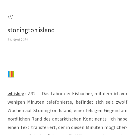
///
stonington island
14. April 2014
whis­key
: 2.32 — Das Labor der Eis­bü­cher, mit dem ich vor
weni­gen Minu­ten tele­fo­nier­te, befin­det sich seit zwölf
Wochen auf Ston­ing­ton Island, einer fel­si­gen Gegend am
nörd­li­chen Rand des ant­ark­ti­schen Kon­ti­nents. Ich habe
einen Text trans­fe­riert, der in die­sen Minu­ten mög­li­cher­