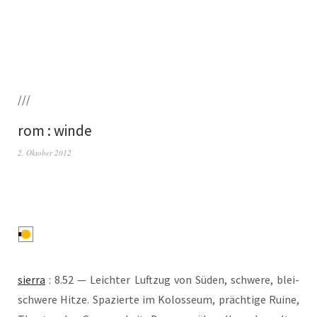
///
rom : winde
2. Oktober 2012
sier­ra
: 8.52 — Leich­ter Luft­zug von Süden, schwe­re, blei­
schwe­re Hit­ze. Spa­zier­te im Kolos­se­um, präch­ti­ge Rui­ne,