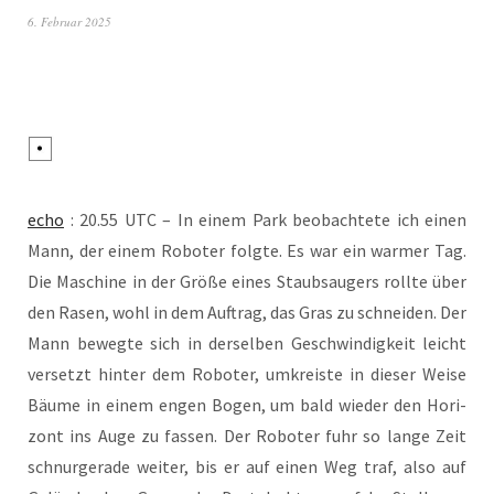
6. Februar 2025
echo
: 20.55 UTC – In einem Park beob­ach­te­te ich einen
Mann, der einem Robo­ter folg­te. Es war ein war­mer Tag.
Die Maschi­ne in der Grö­ße eines Staub­saugers roll­te über
den Rasen, wohl in dem Auf­trag, das Gras zu schnei­den. Der
Mann beweg­te sich in der­sel­ben Geschwin­dig­keit leicht
ver­setzt hin­ter dem Robo­ter, umkreis­te in die­ser Wei­se
Bäu­me in einem engen Bogen, um bald wie­der den Hori­
zont ins Auge zu fas­sen. Der Robo­ter fuhr so lan­ge Zeit
schnur­ge­ra­de wei­ter, bis er auf einen Weg traf, also auf