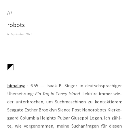
///
robots
6. September 2012
hima­la­ya
: 6.55 — Isaak B. Sin­ger in deutsch­spra­chi­ger
Über­set­zung:
Ein Tag in Coney Island
. Lek­tü­re immer wie­
der unter­bro­chen, um Such­ma­schi­nen zu kon­tak­tie­ren:
Sea­gate Esther Brook­lyn Sience Post Nano­ro­bots Kier­ke­
gaard Colum­bia Heights Pul­sar Giu­sep­pi Logan. Ich zähl­
te, wie vor­ge­nom­men, mei­ne Such­an­fra­gen für die­sen