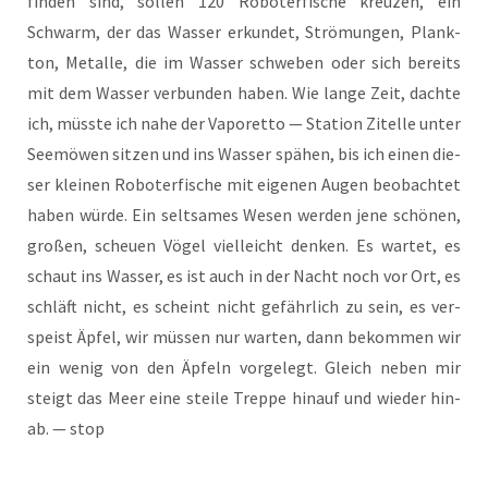
fin­den sind, sol­len 120 Robo­ter­fi­sche kreu­zen, ein
Schwarm, der das Was­ser erkun­det, Strö­mun­gen, Plank­
ton, Metal­le, die im Was­ser schwe­ben oder sich bereits
mit dem Was­ser ver­bun­den haben. Wie lan­ge Zeit, dach­te
ich, müss­te ich nahe der Vapo­ret­to — Sta­ti­on Zitel­le unter
See­mö­wen sit­zen und ins Was­ser spä­hen, bis ich einen die­
ser klei­nen Robo­ter­fi­sche mit eige­nen Augen beob­ach­tet
haben wür­de. Ein selt­sa­mes Wesen wer­den jene schö­nen,
gro­ßen, scheu­en Vögel viel­leicht den­ken. Es war­tet, es
schaut ins Was­ser, es ist auch in der Nacht noch vor Ort, es
schläft nicht, es scheint nicht gefähr­lich zu sein, es ver­
speist Äpfel, wir müs­sen nur war­ten, dann bekom­men wir
ein wenig von den Äpfeln vor­ge­legt. Gleich neben mir
steigt das Meer eine stei­le Trep­pe hin­auf und wie­der hin­
ab. — stop