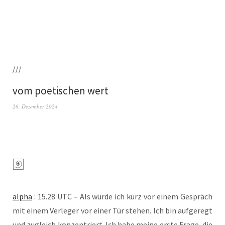
///
vom poetischen wert
26. Dezember 2024
alpha
: 15.28 UTC – Als wür­de ich kurz vor einem Gespräch
mit einem Ver­le­ger vor einer Tür ste­hen. Ich bin auf­ge­regt
und zugleich kon­zen­triert. Ich habe mei­ne ers­te Fra­ge, die