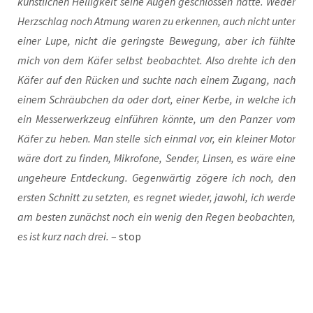
künst­li­chen Hel­lig­keit sei­ne Augen geschlos­sen hat­te. Weder
Herz­schlag noch Atmung waren zu erken­nen, auch nicht unter
einer Lupe, nicht die gerings­te Bewe­gung, aber ich fühl­te
mich von dem Käfer selbst beob­ach­tet. Also dreh­te ich den
Käfer auf den Rücken und such­te nach einem Zugang, nach
einem Schräub­chen da oder dort, einer Ker­be, in wel­che ich
ein Mes­ser­werk­zeug ein­füh­ren könn­te, um den Pan­zer vom
Käfer zu heben. Man stel­le sich ein­mal vor, ein klei­ner Motor
wäre dort zu fin­den, Mikro­fo­ne, Sen­der, Lin­sen, es wäre eine
unge­heu­re Ent­de­ckung. Gegen­wär­tig zöge­re ich noch, den
ers­ten Schnitt zu setz­ten, es reg­net wie­der, jawohl, ich wer­de
am bes­ten zunächst noch ein wenig den Regen beob­ach­ten,
es ist kurz nach drei.
– stop