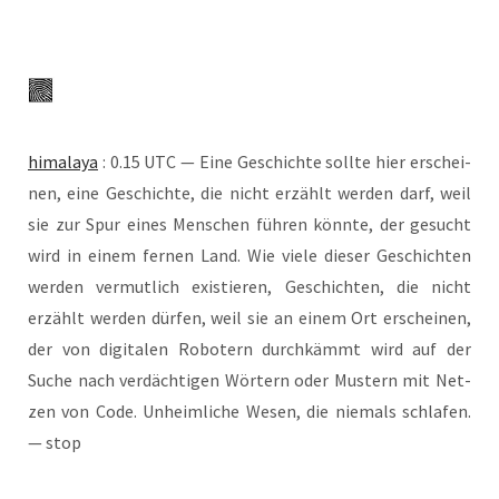
hima­la­ya
: 0.15 UTC — Eine Geschich­te soll­te hier erschei­
nen, eine Geschich­te, die nicht erzählt wer­den darf, weil
sie zur Spur eines Men­schen füh­ren könn­te, der gesucht
wird in einem fer­nen Land. Wie vie­le die­ser Geschich­ten
wer­den ver­mut­lich exis­tie­ren, Geschich­ten, die nicht
erzählt wer­den dür­fen, weil sie an einem Ort erschei­nen,
der von digi­ta­len Robo­tern durch­kämmt wird auf der
Suche nach ver­däch­ti­gen Wör­tern oder Mus­tern mit Net­
zen von Code. Unheim­li­che Wesen, die nie­mals schla­fen.
— stop