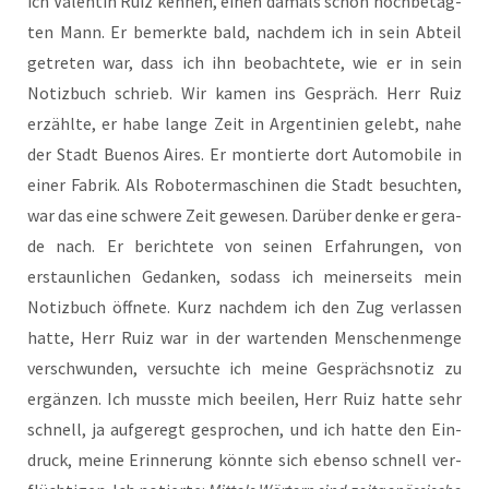
ich Valen­tin Ruiz ken­nen, einen damals schon hoch­be­tag­
ten Mann. Er bemerk­te bald, nach­dem ich in sein Abteil
getre­ten war, dass ich ihn beob­ach­te­te, wie er in sein
Notiz­buch schrieb. Wir kamen ins Gespräch. Herr Ruiz
erzähl­te, er habe lan­ge Zeit in Argen­ti­ni­en gelebt, nahe
der Stadt Bue­nos Aires. Er mon­tier­te dort Auto­mo­bi­le in
einer Fabrik. Als Robo­ter­ma­schi­nen die Stadt besuch­ten,
war das eine schwe­re Zeit gewe­sen. Dar­über den­ke er gera­
de nach. Er berich­te­te von sei­nen Erfah­run­gen, von
erstaun­li­chen Gedan­ken, sodass ich mei­ner­seits mein
Notiz­buch öff­ne­te. Kurz nach­dem ich den Zug ver­las­sen
hat­te, Herr Ruiz war in der war­ten­den Men­schen­men­ge
ver­schwun­den, ver­such­te ich mei­ne Gesprächs­no­tiz zu
ergän­zen. Ich muss­te mich beei­len, Herr Ruiz hat­te sehr
schnell, ja auf­ge­regt gespro­chen, und ich hat­te den Ein­
druck, mei­ne Erin­ne­rung könn­te sich eben­so schnell ver­