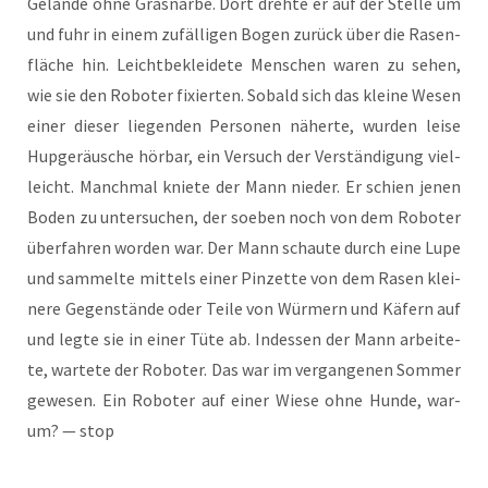
Gelän­de ohne Gras­nar­be. Dort dreh­te er auf der Stel­le um
und fuhr in einem zufäl­li­gen Bogen zurück über die Rasen­
flä­che hin. Leicht­be­klei­de­te Men­schen waren zu sehen,
wie sie den Robo­ter fixier­ten. Sobald sich das klei­ne Wesen
einer die­ser lie­gen­den Per­so­nen näher­te, wur­den lei­se
Hup­ge­räu­sche hör­bar, ein Ver­such der Ver­stän­di­gung viel­
leicht. Manch­mal knie­te der Mann nie­der. Er schien jenen
Boden zu unter­su­chen, der soeben noch von dem Robo­ter
über­fah­ren wor­den war. Der Mann schau­te durch eine Lupe
und sam­mel­te mit­tels einer Pin­zet­te von dem Rasen klei­
ne­re Gegen­stän­de oder Tei­le von Wür­mern und Käfern auf
und leg­te sie in einer Tüte ab. Indes­sen der Mann arbei­te­
te, war­te­te der Robo­ter. Das war im ver­gan­ge­nen Som­mer
gewe­sen. Ein Robo­ter auf einer Wie­se ohne Hun­de, war­
um? — stop