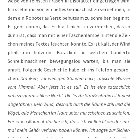
wei­se von feins­ten Frä­sen in Eis­blät­ter ein­ge­tra­gen wird.
Ich stel­le mir vor, ein hel­les Geräusch ist zu ver­neh­men, in
dem ein Robo­ter äußerst behut­sam zu schrei­ben beginnt.
Es geht dar­um, das Eis­blatt nicht zu zer­bre­chen, das so
dünn ist, dass man mit einer Taschen­lam­pe hin­ter die Zei­
chen mei­nes Tex­tes leuch­ten könn­te. Es ist kalt, der Wind
pfeift um höl­zer­ne Bara­cken, in wel­chen hun­der­te
Schreib­ma­schi­nen bewe­gungs­los war­ten, bis man sie
anruft. Fol­gen­de Geschich­te habe ich ins Tele­fon gespro­
chen:
Drau­ßen, vor weni­gen Stun­den noch, rausch­te Was­ser
vom Him­mel. Aber jetzt ist es still. Es ist eine tat­säch­lich
nahe­zu geräusch­lo­se Nacht. Die letz­te Stra­ßen­bahn ist längst
abge­fah­ren, kein Wind, des­halb auch die Bäu­me still und die
Vögel, alle Men­schen im Haus unter mir schei­nen zu schla­fen.
Für einen Moment dach­te ich, dass ich viel­leicht wie­der ein­
mal mein Gehör ver­lo­ren haben könn­te, ich sag­te zur Sicher­