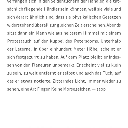
ver­fan­gen sich in den Sei­den­tü­chern der Händ­ler, die tat­
säch­lich flie­gen­de Händ­ler sein könn­ten, weil sie vie­le und
sich der­art ähn­lich sind, dass sie phy­si­ka­li­schen Geset­zen
wider­ste­hend über­all zur glei­chen Zeit erschei­nen. Abends
sitzt dann ein Mann wie aus hei­te­rem Him­mel mit einem
Pro­test­tuch auf der Kup­pel des Peters­doms. Unter­halb
der Later­ne, in über ein­hun­dert Meter Höhe, scheint er
sich fest­ge­zurrt zu haben. Auf dem Platz bleibt er indes­
sen von den Fla­neu­ren unbe­merkt. Er scheint viel zu klein
zu sein, zu weit ent­fernt er selbst und auch das Tuch, auf
das er etwas notier­te. Zit­tern­des Licht, immer wie­der zu
sehen, eine Art Fin­ger. Kei­ne Mor­se­zei­chen. — stop