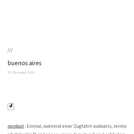
///
buenos aires
23. November 2014
nord­pol
: Ein­mal, wäh­rend einer Zug­fahrt süd­wärts, lern­te