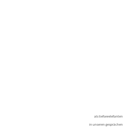
als tiefseeelefanten
in unse­ren gesprächen