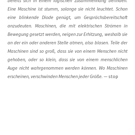
bereits sich in einem logi­schen Zusam­men­hang befin­den.
Eine Maschi­ne ist stumm, solan­ge sie nicht leuch­tet. Schon
eine blin­ken­de Diode genügt, um Gesprächs­be­reit­schaft
anzu­deu­ten. Maschi­nen, die mit elek­tri­schen Strö­men in
Bewe­gung gesetzt wer­den, nei­gen zur Erhit­zung, wes­halb sie
an der ein oder ande­ren Stel­le atmen, also bla­sen. Tei­le der
Maschi­nen sind so groß, dass sie von einem Men­schen nicht
geho­ben, oder so klein, dass sie von einem mensch­li­chen
Auge nicht wahr­ge­nom­men wer­den kön­nen. Wo Maschi­nen
erschei­nen, ver­schwin­den Men­schen jeder Grö­ße.
— stop