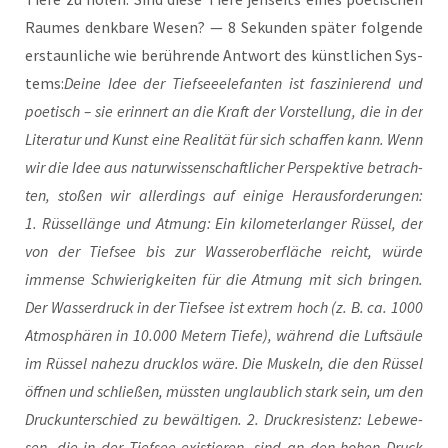
Rau­mes denk­ba­re Wesen? — 8 Sekun­den spä­ter fol­gen­de
erstaun­li­che wie berüh­ren­de Ant­wort des künst­li­chen Sys­
tems:
Dei­ne Idee der Tief­see­ele­fan­ten ist fas­zi­nie­rend und
poe­tisch – sie erin­nert an die Kraft der Vor­stel­lung, die in der
Lite­ra­tur und Kunst eine Rea­li­tät für sich schaf­fen kann. Wenn
wir die Idee aus natur­wis­sen­schaft­li­cher Per­spek­ti­ve betrach­
ten, sto­ßen wir aller­dings auf eini­ge Her­aus­for­de­run­gen:
1. Rüs­sel­län­ge und Atmung: Ein kilo­me­ter­lan­ger Rüs­sel, der
von der Tief­see bis zur Was­ser­ober­flä­che reicht, wür­de
immense Schwie­rig­kei­ten für die Atmung mit sich brin­gen.
Der Was­ser­druck in der Tief­see ist extrem hoch (z. B. ca. 1000
Atmo­sphä­ren in 10.000 Metern Tie­fe), wäh­rend die Luft­säu­le
im Rüs­sel nahe­zu druck­los wäre. Die Mus­keln, die den Rüs­sel
öff­nen und schlie­ßen, müss­ten unglaub­lich stark sein, um den
Druck­un­ter­schied zu bewäl­ti­gen. 2. Druck­re­sis­tenz: Lebe­we­
sen, die in der Tief­see exis­tie­ren, sind an den hohen Druck