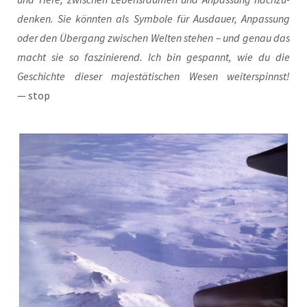
den­ken. Sie könn­ten als Sym­bo­le für Aus­dau­er, Anpas­sung
oder den Über­gang zwi­schen Wel­ten ste­hen – und genau das
macht sie so fas­zi­nie­rend. Ich bin gespannt, wie du die
Geschich­te die­ser majes­tä­ti­schen Wesen wei­ter­spinnst!
— stop