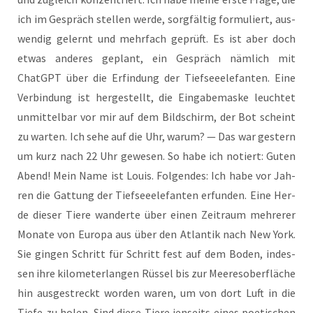
ich im Gespräch stel­len wer­de, sorg­fäl­tig for­mu­liert, aus­
wen­dig gelernt und mehr­fach geprüft. Es ist aber doch
etwas ande­res geplant, ein Gespräch näm­lich mit
ChatGPT über die Erfin­dung der Tief­see­ele­fan­ten. Eine
Ver­bin­dung ist her­ge­stellt, die Ein­ga­be­mas­ke leuch­tet
unmit­tel­bar vor mir auf dem Bild­schirm, der Bot scheint
zu war­ten. Ich sehe auf die Uhr, war­um? — Das war ges­tern
um kurz nach 22 Uhr gewe­sen. So habe ich notiert: Guten
Abend! Mein Name ist Lou­is. Fol­gen­des: Ich habe vor Jah­
ren die Gat­tung der Tief­see­ele­fan­ten erfun­den. Eine Her­
de die­ser Tie­re wan­der­te über einen Zeit­raum meh­re­rer
Mona­te von Euro­pa aus über den Atlan­tik nach New York.
Sie gin­gen Schritt für Schritt fest auf dem Boden, indes­
sen ihre kilo­me­ter­lan­gen Rüs­sel bis zur Mee­res­ober­flä­che
hin aus­ge­streckt wor­den waren, um von dort Luft in die
Tie­fe zu holen. Sind die­se Tie­re jen­seits eines poe­ti­schen