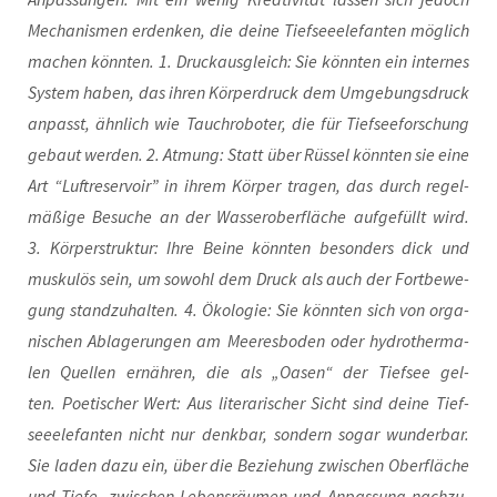
Mecha­nis­men erdenken, die dei­ne Tief­see­ele­fan­ten mög­lich
machen könn­ten. 1. Druck­aus­gleich: Sie könn­ten ein inter­nes
Sys­tem haben, das ihren Kör­per­druck dem Umge­bungs­druck
anpasst, ähn­lich wie Tauchro­bo­ter, die für Tief­see­for­schung
gebaut wer­den. 2. Atmung: Statt über Rüs­sel könn­ten sie eine
Art “Luft­re­ser­voir” in ihrem Kör­per tra­gen, das durch regel­
mä­ßi­ge Besu­che an der Was­ser­ober­flä­che auf­ge­füllt wird.
3. Kör­per­struk­tur: Ihre Bei­ne könn­ten beson­ders dick und
mus­ku­lös sein, um sowohl dem Druck als auch der Fort­be­we­
gung stand­zu­hal­ten. 4. Öko­lo­gie: Sie könn­ten sich von orga­
ni­schen Abla­ge­run­gen am Mee­res­bo­den oder hydro­ther­ma­
len Quel­len ernäh­ren, die als „Oasen“ der Tief­see gel­
ten. Poe­ti­scher Wert: Aus lite­ra­ri­scher Sicht sind dei­ne Tief­
see­ele­fan­ten nicht nur denk­bar, son­dern sogar wun­der­bar.
Sie laden dazu ein, über die Bezie­hung zwi­schen Ober­flä­che
und Tie­fe, zwi­schen Lebens­räu­men und Anpas­sung nach­zu­