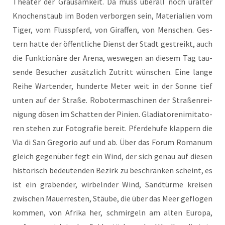
Thea­ter der Grau­sam­keit. Da muss über­all noch uralter
Kno­chen­staub im Boden ver­bor­gen sein, Mate­ria­li­en vom
Tiger, vom Fluss­pferd, von Giraf­fen, von Men­schen. Ges­
tern hat­te der öffent­li­che Dienst der Stadt gestreikt, auch
die Funk­tio­nä­re der Are­na, wes­we­gen an die­sem Tag tau­
sen­de Besu­cher zusätz­lich Zutritt wün­schen. Eine lan­ge
Rei­he War­ten­der, hun­der­te Meter weit in der Son­ne tief
unten auf der Stra­ße. Robo­ter­ma­schi­nen der Stra­ßen­rei­
ni­gung dösen im Schat­ten der Pini­en. Gla­dia­to­ren­imi­ta­to­
ren ste­hen zur Foto­gra­fie bereit. Pfer­de­hu­fe klap­pern die
Via di San Gre­go­rio auf und ab. Über das Forum Roma­n­um
gleich gegen­über fegt ein Wind, der sich genau auf die­sen
his­to­risch bedeu­ten­den Bezirk zu beschrän­ken scheint, es
ist ein gra­ben­der, wir­beln­der Wind, Sand­tür­me krei­sen
zwi­schen Mau­er­res­ten, Stäu­be, die über das Meer geflo­gen
kom­men, von Afri­ka her, schmir­geln am alten Euro­pa,