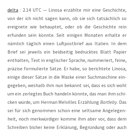
del­ta
: 2.14 UTC — Lino­sa erzähl­te mir eine Geschich­te,
von der ich nicht sagen kann, ob sie sich tat­säch­lich so
ereig­ne­te wie behaup­tet, oder ob die Geschich­te rein
erfun­den sein könn­te. Seit eini­gen Mona­ten erhal­te er
näm­lich täg­lich einen Luft­post­brief aus Ita­li­en. In dem
Brief sei jeweils ein beid­sei­tig bedruck­tes Blatt Papier
ent­hal­ten, Text in eng­li­scher Spra­che, num­me­riert, fei­ne,
prä­zi­se for­mu­lier­te Sät­ze. Er habe, so berich­te­te Lino­sa,
eini­ge die­ser Sät­ze in die Mas­ke einer Such­ma­schi­ne ein­
ge­ge­ben, wes­halb ihm nun bekannt sei, dass es sich wohl
um ein zer­leg­tes Buch han­deln könn­te, das man ihm schi­
cken wür­de, um Her­man Mel­vil­les Erzäh­lung
Bart­le­by
. Das
sei für sich genom­men schon eine selt­sa­me Ange­le­gen­
heit, noch merk­wür­di­ger kom­me ihm aber vor, dass dem
Schrei­ben bis­her kei­ne Erklä­rung, Begrün­dung oder auch