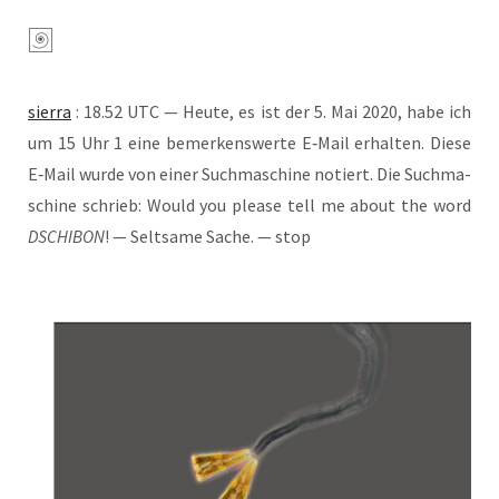
sier­ra
: 18.52 UTC — Heu­te, es ist der 5. Mai 2020, habe ich
um 15 Uhr 1 eine bemer­kens­wer­te E‑Mail erhal­ten. Die­se
E‑Mail wur­de von einer Such­ma­schi­ne notiert. Die Such­ma­
schi­ne schrieb: Would you plea­se tell me about the word
DSCHIBON
! — Selt­sa­me Sache. — stop