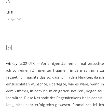
///
timi
28. April 2022
wis­key
: 5.32 UTC — Vor eini­gen Jah­ren ein­mal ver­such­te
ich von einem Zim­mer zu träu­men, in dem es immer­zu
reg­net. Ich mach­te das so, dass ich in den Minu­ten, da ich
ein­zu­schla­fen wünsch­te, über­leg­te, wie es wäre, wenn in
dem Zim­mer, in dem ich mich gera­de befin­de, Regen fal­
len wür­de. Die­se Metho­de des Regen­den­kens ist lei­der bis­
lang nicht sehr erfolg­reich gewe­sen. Ein­mal schlief ich