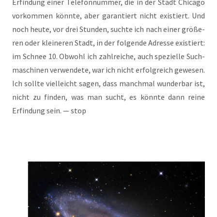
Erfin­dung einer Tele­fon­num­mer, die in der Stadt Chi­ca­go
vor­kom­men könn­te, aber garan­tiert nicht exis­tiert. Und
noch heu­te, vor drei Stun­den, such­te ich nach einer grö­ße­
ren oder klei­ne­ren Stadt, in der fol­gen­de Adres­se exis­tiert:
im Schnee 10. Obwohl ich zahl­rei­che, auch spe­zi­el­le Such­
ma­schi­nen ver­wen­de­te, war ich nicht erfolg­reich gewe­sen.
Ich soll­te viel­leicht sagen, dass manch­mal wun­der­bar ist,
nicht zu fin­den, was man sucht, es könn­te dann rei­ne
Erfin­dung sein. — stop