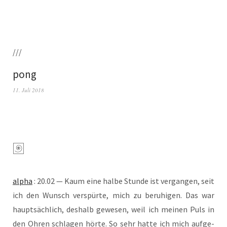
///
pong
11. Juli 2018
alpha
: 20.02 — Kaum eine hal­be Stun­de ist ver­gan­gen, seit
ich den Wunsch ver­spür­te, mich zu beru­hi­gen. Das war
haupt­säch­lich, des­halb gewe­sen, weil ich mei­nen Puls in
den Ohren schla­gen hör­te. So sehr hat­te ich mich auf­ge­