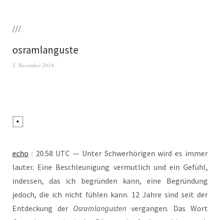
///
osramlanguste
2. November 2019
echo
: 20.58 UTC — Unter Schwer­hö­ri­gen wird es immer
lau­ter. Eine Beschleu­ni­gung ver­mut­lich und ein Gefühl,
indes­sen, das ich begrün­den kann, eine Begrün­dung
jedoch, die ich nicht füh­len kann. 12 Jah­re sind seit der
Ent­de­ckung der
Osram­lan­gus­ten
ver­gan­gen. Das Wort