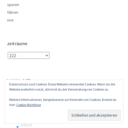
spuren
fähren
noe
zeiträume
lichtbilder
1,177
Datenschutz und Cookies: Diese Website verwendet Cookies. Wenn du die
particles
3,550
Website weiterhin nutzt, stimmst du der Verwendung von Cookies zu.
wörter 809,978
tags
6,153
Weitere Informationen, beispielsweise zur Kontrolle von Cookies, findest du
hier:
Cookie-Richtlinie