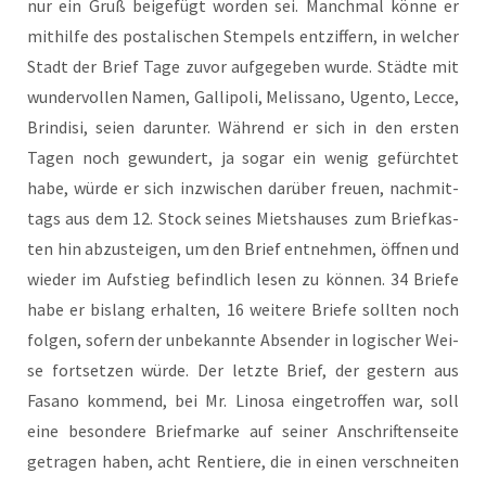
nur ein Gruß bei­gefügt wor­den sei. Manch­mal kön­ne er
mit­hil­fe des pos­ta­li­schen Stem­pels ent­zif­fern, in wel­cher
Stadt der Brief Tage zuvor auf­ge­ge­ben wur­de. Städ­te mit
wun­der­vol­len Namen, Gal­li­po­li, Melis­s­a­no, Ugen­to, Lec­ce,
Brin­di­si, sei­en dar­un­ter. Wäh­rend er sich in den ers­ten
Tagen noch gewun­dert, ja sogar ein wenig gefürch­tet
habe, wür­de er sich inzwi­schen dar­über freu­en, nach­mit­
tags aus dem 12. Stock sei­nes Miets­hau­ses zum Brief­kas­
ten hin abzu­stei­gen, um den Brief ent­neh­men, öff­nen und
wie­der im Auf­stieg befind­lich lesen zu kön­nen. 34 Brie­fe
habe er bis­lang erhal­ten, 16 wei­te­re Brie­fe soll­ten noch
fol­gen, sofern der unbe­kann­te Absen­der in logi­scher Wei­
se fort­set­zen wür­de. Der letz­te Brief, der ges­tern aus
Fasa­no kom­mend, bei Mr. Lino­sa ein­ge­trof­fen war, soll
eine beson­de­re Brief­mar­ke auf sei­ner Anschrif­ten­sei­te
getra­gen haben, acht Ren­tie­re, die in einen ver­schnei­ten