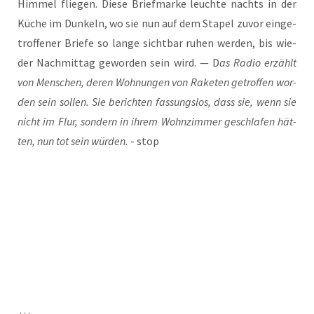
Him­mel flie­gen. Die­se Brief­mar­ke leuch­te nachts in der
Küche im Dun­keln, wo sie nun auf dem Sta­pel zuvor ein­ge­
trof­fe­ner Brie­fe so lan­ge sicht­bar ruhen wer­den, bis wie­
der Nach­mit­tag gewor­den sein wird. — D
as Radio erzählt
von Men­schen, deren Woh­nun­gen von Rake­ten getrof­fen wor­
den sein sol­len. Sie berich­ten fas­sungs­los, dass sie, wenn sie
nicht im Flur, son­dern in ihrem Wohn­zim­mer geschla­fen hät­
ten, nun tot sein wür­den.
- stop