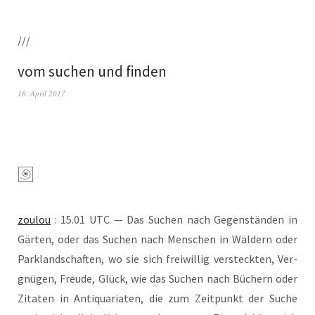
///
vom suchen und finden
16. April 2017
zou­lou
: 15.01 UTC — Das Suchen nach Gegen­stän­den in
Gär­ten, oder das Suchen nach Men­schen in Wäl­dern oder
Park­land­schaf­ten, wo sie sich frei­wil­lig ver­steck­ten, Ver­
gnü­gen, Freu­de, Glück, wie das Suchen nach Büchern oder
Zita­ten in Anti­qua­ria­ten, die zum Zeit­punkt der Suche