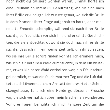
noch nicht digi­ta­li­siert wor­den waren. Ein­mal hör­te ich
eine Freun­din an ihrem 85. Geburts­tag, wie sie sich nach
ihrer Bril­le erkun­dig­te. Ich wuss­te genau, wo sich die Bril­le
in dem Moment ihrer Fra­ge auf­ge­hal­ten hat­te, aber mei­
ne alte Freun­din schimpf­te, wäh­rend sie nach ihrer Bril­le
such­te, so freund­lich vor sich hin, und erzähl­te Geschich­
ten, die sie ent­deck­te, obwohl sie doch nach ihrer Bril­le
such­te, dass ich mir ein wenig Zeit ließ, um ihr zu sagen,
wo sie ihre Bril­le sofort fin­den könn­te. Ich erin­ne­re mich,
wie ich als Kind einen Wald durch­such­te, in dem ein wei­te­
rer, etwas klei­ne­rer Wald ent­hal­ten war, ein Efeu­dschun­
gel näm­lich, es war ein feucht­war­mer Tag und die Luft duf­
te­te nach Löwen­mäul­chen. Anstatt der erwar­te­ten Schne­
cken­ge­häu­se, fand ich eine Her­de gold­brau­ner Frö­sche
vor, die sich ver­mut­lich über mein Erschei­nen wun­der­ten.
Vor drei Tagen bemüh­te ich mich län­ge­re Zeit um die