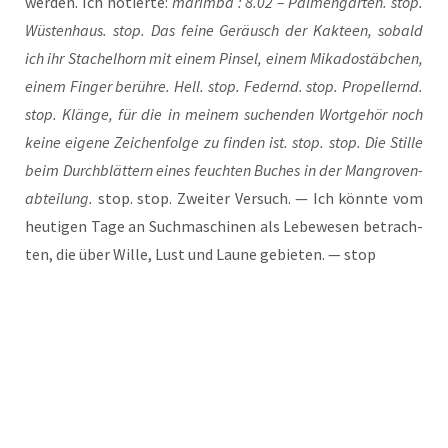
wer­den. Ich notier­te:
marim­ba : 8.02 – Palmen­garten. stop.
Wüsten­haus. stop. Das fei­ne Geräusch der Kak­teen, sobald
ich ihr Stachel­horn mit einem Pin­sel, einem Mika­do­st­äb­chen,
einem Fin­ger berüh­re. Hell. stop. Federnd. stop. Propel­lernd.
stop. Klän­ge, für die in mei­nem suchen­den Wort­gehör noch
kei­ne eige­ne Zeichen­folge zu fin­den ist. stop. stop. Die Stil­le
beim Durch­blät­tern eines feuch­ten Buches in der Mangro­ven­
ab­tei­lung.
stop. stop. Zwei­ter Ver­such. — Ich könn­te vom
heu­ti­gen Tage an Such­ma­schi­nen als Lebe­we­sen betrach­
ten, die über Wil­le, Lust und Lau­ne gebie­ten. — stop