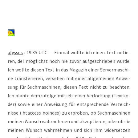
ulys­ses
: 19.35 UTC — Ein­mal woll­te ich einen Text notie­
ren, der mög­lichst noch nie zuvor auf­ge­schrie­ben wur­de.
Ich woll­te die­sen Text in das Maga­zin einer Ser­ver­ma­schi­
ne trans­fe­rie­ren, ver­se­hen mit einer all­ge­mei­nen Anwei­
sung für Such­ma­schi­nen, die­sen Text nicht zu beach­ten.
Ich plan­te dem­zu­fol­ge mit­tels einer Ver­lo­ckung (Text­kö­
der) sowie einer Anwei­sung für ent­spre­chen­de Ver­zeich­
nis­se (.htac­cess noin­dex) zu erpro­ben, ob Such­ma­schi­nen
mei­nen Wunsch wahr­neh­men und akzep­tie­ren, oder ob sie
mei­nen Wunsch wahr­neh­men und sich ihm wider­set­zen