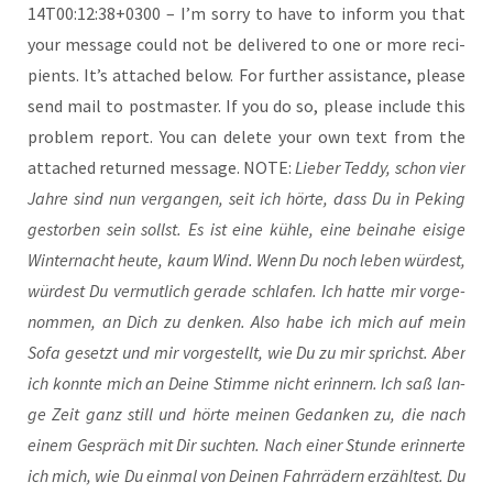
14T00:12:38+0300 – I’m sor­ry to have to inform you that
your mes­sa­ge could not be deli­ver­ed to one or more reci­
pi­ents. It’s atta­ched below. For fur­ther assis­tance, plea­se
send mail to post­mas­ter. If you do so, plea­se include this
pro­blem report. You can dele­te your own text from the
atta­ched retur­ned mes­sa­ge. NOTE:
Lie­ber Ted­dy, schon vier
Jah­re sind nun ver­gan­gen, seit ich hör­te, dass Du in Peking
gestor­ben sein sollst. Es ist eine küh­le, eine bei­na­he eisi­ge
Win­ter­nacht heu­te, kaum Wind. Wenn Du noch leben wür­dest,
wür­dest Du ver­mut­lich gera­de schla­fen. Ich hat­te mir vor­ge­
nom­men, an Dich zu den­ken. Also habe ich mich auf mein
Sofa gesetzt und mir vor­ge­stellt, wie Du zu mir sprichst. Aber
ich konn­te mich an Dei­ne Stim­me nicht erin­nern. Ich saß lan­
ge Zeit ganz still und hör­te mei­nen Gedan­ken zu, die nach
einem Gespräch mit Dir such­ten. Nach einer Stun­de erin­ner­te
ich mich, wie Du ein­mal von Dei­nen Fahr­rä­dern erzähl­test. Du