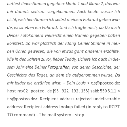
hat­test ihnen Namen gege­ben: Maria 1 und Maria 2, das war
mir damals selt­sam vor­ge­kom­men. Auch heu­te wüss­te ich
nicht, wel­chen Namen ich selbst mei­nem Fahr­rad geben wür­
de, es ist eben ein Fahr­rad. Und i
ch frag­te mich, ob Du auch
Dei­ner Foto­ka­me­ra viel­leicht einen Namen gege­ben haben
könn­test. Da war plötz­lich der Klang Dei­ner Stim­me in mei­
nen Ohren gewe­sen, die von etwas ganz ande­rem erzähl­te.
Wie in den Jah­ren zuvor, lie­ber Ted­dy, siche­re ich auch in die­
sem Jahr eine Dei­ner
Foto­gra­fien
, von deren Geschich­te, der
Geschich­te des Tages, an dem sie auf­ge­nom­men wur­de, Du
mir lei­der nie erzäh­len wirst. – Dein Lou­is
< t.s@posteo.de:
host mx02 . pos­teo . de [95 . 922 . 192 . 155] said: 550 5.1.1 <
t.s@posteo.de>: Reci­pi­ent address rejec­ted: unde­li­vera­ble
address: Reci­pi­ent address look­up fai­led (in rep­ly to RCPT
TO com­mand) – The mail sys­tem – stop