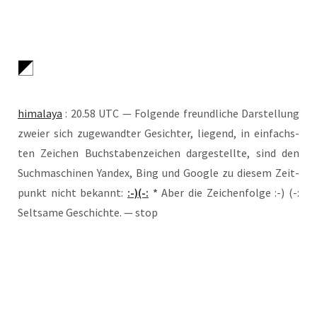
hima­la­ya
: 20.58 UTC — Fol­gen­de freund­li­che Dar­stel­lung
zwei­er sich zuge­wand­ter Gesich­ter, lie­gend, in ein­fachs­
ten Zei­chen Buch­sta­ben­zei­chen dar­ge­stell­te, sind den
Such­ma­schi­nen Yand­ex, Bing und Goog­le zu die­sem Zeit­
punkt nicht bekannt:
:-)(-:
*
Aber die Zei­chen­fol­ge :-) (-:
Selt­sa­me Geschich­te. — stop