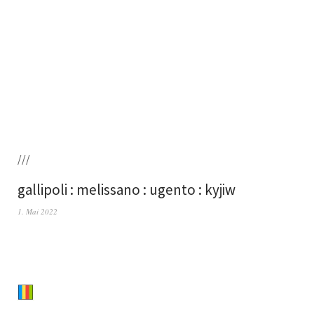
///
gallipoli : melissano : ugento : kyjiw
1. Mai 2022