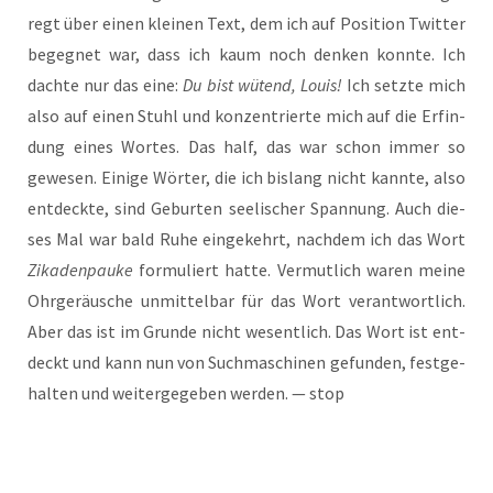
regt über einen klei­nen Text, dem ich auf Posi­ti­on Twit­ter
begeg­net war, dass ich kaum noch den­ken konn­te. Ich
dach­te nur das eine:
Du bist wütend, Lou­is!
Ich setz­te mich
also auf einen Stuhl und kon­zen­trier­te mich auf die Erfin­
dung eines Wor­tes. Das half, das war schon immer so
gewe­sen. Eini­ge Wör­ter, die ich bis­lang nicht kann­te, also
ent­deck­te, sind Gebur­ten see­li­scher Span­nung. Auch die­
ses Mal war bald Ruhe ein­ge­kehrt, nach­dem ich das Wort
Zika­den­pau­ke
for­mu­liert hat­te. Ver­mut­lich waren mei­ne
Ohr­ge­räu­sche unmit­tel­bar für das Wort ver­ant­wort­lich.
Aber das ist im Grun­de nicht wesent­lich. Das Wort ist ent­
deckt und kann nun von Such­ma­schi­nen gefun­den, fest­ge­
hal­ten und wei­ter­ge­ge­ben wer­den. — stop