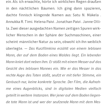
ein. Als ich erwach­te, hör­te ich wirk­li­chen Regen drau­ßen
in den nächt­li­chen Bäu­men. Ich ging dann spa­zie­ren,
dach­te fin­nisch klin­gen­de Namen aus: Satu N. Mäke­la .
Annuk­ka R. Timi. Hele­na Pai­vi . Jona­than Pai­vi . Jan­ne Olli­
la. Zwei die­ser aus­ge­dach­ten Namen zei­ti­gen Spu­ren wirk­
li­cher Men­schen in der Sphä­re der Such­ma­schi­nen, einer
scheint männ­li­cher Natur zu sein, obwohl ich ihn weib­lich
über­leg­te. —
Das Kurz­film­ki­no erzählt von einem leb­lo­sen
Mann, der auf dem Boden eines Wal­des liegt. Ein leben­der
Mann kniet dort neben ihm. Er stößt mit einem Mes­ser auf das
Gesicht des leb­lo­sen Man­nes ein. Wie er das Mes­ser in das
rech­te Auge des Toten stößt, seufzt er mit tie­fer Stim­me, ein
Geräusch nur, kei­ne kon­kre­te Spra­che. Der Film, die Auf­nah­
me eines Augen­blicks, sind in digi­ta­len Medi­en viel­fach
geteilt in wei­te­re Instan­zen. Wer jener auf dem Boden lie­gen­
de tote Mann ist und wer der seuf­zen­de Mann mit dem Mes­