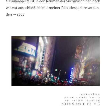
Osram­lan­gus­te
ist in den Räu­men der Such­ma­schi­nen nach
wie vor aus­schließ­lich mit mei­ner Par­tic­lessphä­re ver­bun­
den. — stop