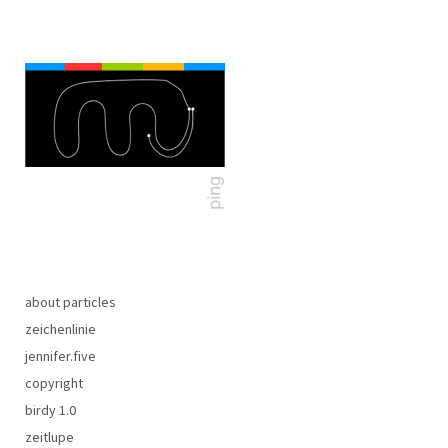
about particles
zeichenlinie
jennifer.five
copyright
birdy 1.0
zeitlupe