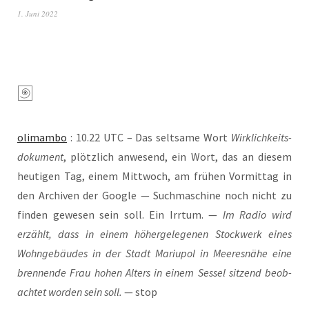
1. Juni 2022
oli­mam­bo
: 10.22 UTC – Das selt­sa­me Wort
Wirk­lich­keits­
do­ku­ment
, plötz­lich anwe­send, ein Wort, das an die­sem
heu­ti­gen Tag, einem Mitt­woch, am frü­hen Vor­mit­tag in
den Archi­ven der Goog­le — Such­ma­schi­ne noch nicht zu
fin­den gewe­sen sein soll. Ein Irr­tum. —
Im Radio wird
erzählt, dass in einem höher­ge­le­ge­nen Stock­werk eines
Wohn­ge­bäu­des in der Stadt Mariu­pol in Mee­res­nä­he eine
bren­nen­de Frau hohen Alters in einem Ses­sel sit­zend beob­
ach­tet wor­den sein soll.
— stop