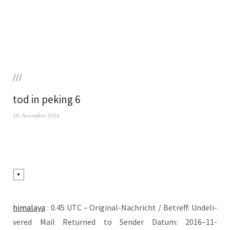
///
tod in peking 6
18. November 2016
hima­la­ya
: 0.45 UTC – Ori­gi­nal-Nach­richt / Betreff: Unde­li­
ver­ed Mail Retur­ned to Sen­der Datum: 2016–11-