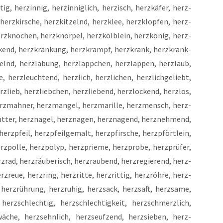
tig, her­zin­nig, her­zin­nig­lich, her­zisch, herz­kä­fer, herz­
erz­kir­sche, herz­kit­zelnd, herz­klee, herz­klop­fen, herz­
rz­kno­chen, herz­knor­pel, herz­köl­b­lein, herz­kö­nig, herz­
n­kend, herz­krän­kung, herz­krampf, herz­krank, herz­krank­
­zelnd, herz­la­bung, herz­läpp­chen, herz­lap­pen, herz­laub,
e, herz­leuch­tend, herz­lich, herz­li­chen, herz­lich­ge­liebt,
rz­lieb, herz­lieb­chen, herz­lie­bend, herz­lo­ckend, herz­los,
herz­mah­ner, herz­man­gel, herz­ma­ril­le, herz­mensch, herz­
ut­ter, herz­na­gel, herz­na­gen, herz­na­gend, herz­neh­mend,
erz­pfeil, herz­pfeil­ge­malt, herz­pfir­sche, herz­pfört­lein,
z­pol­le, herz­po­lyp, herz­prie­me, herz­pro­be, herz­prü­fer,
­rad, herz­räu­be­risch, herz­rau­bend, herz­re­gie­rend, herz­
z­reue, herz­ring, herz­rit­te, herz­rit­tig, herz­röh­re, herz­
, herz­rüh­rung, herz­ru­hig, herz­sack, herz­saft, herz­sa­me,
herz­schlech­tig, herz­schlech­tig­keit, herz­schmerz­lich,
ä­che, herz­sehn­lich, herz­seuf­zend, herz­si­e­ben, herz­