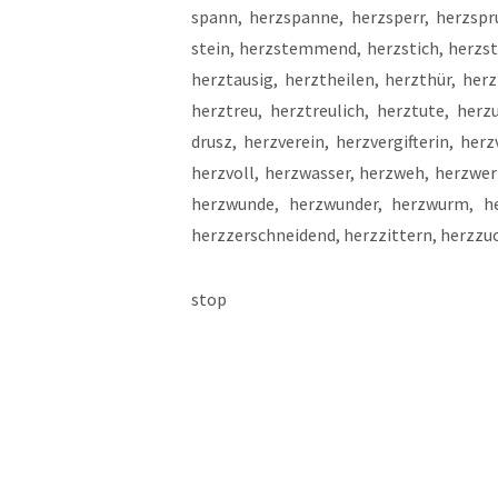
spann, herz­span­ne, herz­sperr, herz­spr
stein, herz­stem­mend, herz­stich, herz­st­
herzt­au­sig, herzt­hei­len, herzt­hür, herz­t
herz­treu, herz­treu­lich, herz­tu­te, her­z
drusz, herz­ver­ein, herz­ver­gif­te­rin, herz
herz­voll, herz­was­ser, herz­weh, herz­wer
her­z­wun­de, her­z­wun­der, herz­wurm, he
herz­zer­schnei­dend, herz­zit­tern, herz­zu
stop