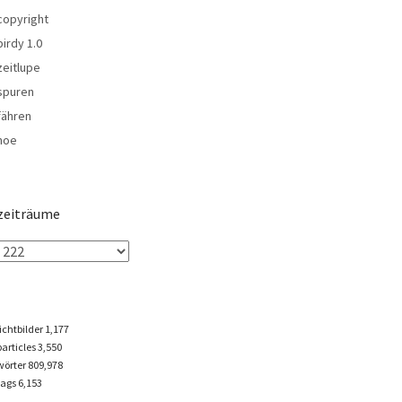
copyright
birdy 1.0
zeitlupe
spuren
fähren
noe
zeiträume
lichtbilder
1,177
particles
3,550
wörter 809,978
tags
6,153