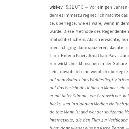
wis­key
: 5.32 UTC — Vor eini­gen Jah­ren 
dem es immer­zu reg­net. Ich mach­te das s
te, über­leg­te, wie es wäre, wenn in de
wür­de. Die­se Metho­de des Regen­den­kens
mal schlief ich ein. Als ich erwach­te, hör
men. Ich ging dann spa­zie­ren, dach­te fi
Timi. Hele­na Pai­vi . Jona­than Pai­vi . Jan
ren wirk­li­cher Men­schen in der Sphä­re
sein, obwohl ich ihn weib­lich über­leg­t
auf dem Boden eines Wal­des liegt. Ein leb
auf das Gesicht des leb­lo­sen Man­nes ein. 
er mit tie­fer Stim­me, ein Geräusch nur, ke
blicks, sind in digi­ta­len Medi­en viel­fach 
de tote Mann ist und wer der seuf­zen­de Ma
Inter­net­sei­te, die den Film zur Ver­fü­gun
führt, dann wie­der eine rus­si­sche Per­son.
—