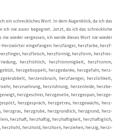
ch ein schreck­li­ches Wort. In dem Augen­blick, da ich das
n ich nie zuvor begeg­net. Jetzt, da ich das schreck­li­che
ie wie­der ver­ges­sen, ich wer­de die­ses Wort nie wie­der
e Her­z­wör­ter ein­ge­fan­gen: herz­fän­ger, herz­far­be, herz­f­
, herz­fin­ger, herz­fleisch, herz­för­mig, herz­form, herz­fres­
frie­dung, herz­fröh­lich, herz­fröm­mig­keit, herz­fromm,
­ge­blüt, herz­ge­b­op­pelt, herz­ge­dan­ke, herz­ge­fahr, herz­
z­ge­krab­belt, her­zens­bruch, herz­faen­ger, herz­lich­keit,
n­s­ehr, herz­rueh­rung, herz­rüh­rung, her­zen­lei­de, herz­be­
ge­neigt, herz­ge­schrei, herz­ge­sel­le, herz­ge­span, herz­ge­
­ge­spött, herz­ge­spräch, herz­ge­treu, herz­ge­wächs, herz­
, herz­gras, herz­gru­be, herz­gründ­lich, herz­grund, herz­
in, herz­haft, herz­haf­tig, herz­haf­tig­keit, herz­haf­tig­lich,
, herz­hohl, herz­hold, herz­horn, her­zie­hen, her­zig, her­zi­