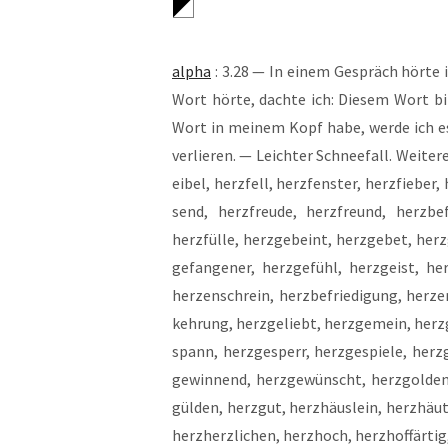
alpha
: 3.28 — In einem Gespräch hör­te i
Wort hör­te, dach­te ich: Die­sem Wort bi
Wort in mei­nem Kopf habe, wer­de ich es n
ver­lie­ren. — Leich­ter Schnee­fall. Wei­te­r
ei­bel, herz­fell, herz­fens­ter, herz­fie­ber
send, herz­freu­de, herz­freund, herz­be­
herz­fül­le, herz­ge­b­eint, herz­ge­bet, herz
ge­fan­ge­ner, herz­ge­fühl, herz­geist, her
her­zen­schrein, herz­be­frie­di­gung, her­ze
keh­rung,
herz­ge­liebt, herz­ge­mein, herz­
spann, herz­ge­sperr, herz­ge­spie­le, herz
ge­win­nend, herz­ge­wünscht, herz­gol­den
gül­den, herz­gut, herz­häus­lein, herz­häut­le
herz­herz­li­chen, herz­hoch, herz­hof­fär­tig