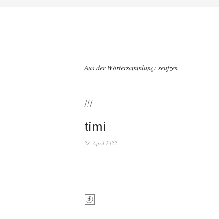
Aus der Wörtersammlung: seufzen
///
timi
28. April 2022