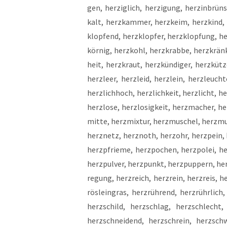
gen, her­zig­lich, her­zi­gung, her­zin­brüns­
kalt, herz­kam­mer, herz­keim, herz­kind, h
klop­fend, herz­klop­fer, herz­klop­fung, he
kör­nig, herz­kohl, herz­krab­be, herz­krä
heit, herz­kraut, herz­kün­di­ger, herz­küt
herz­leer, herz­leid, herz­lein, herz­leuch­t
herz­lich­hoch, herz­lich­keit, herz­licht, he
herz­lo­se, herz­lo­sig­keit, herz­ma­cher, 
mit­te, herz­mix­tur, herz­mu­schel, herz­m
herz­netz, herz­noth, herz­ohr, herz­pein, h
herz­pfrie­me, herz­po­chen, herz­po­lei, her
herz­pul­ver, herz­punkt, herz­pup­pern, herz
re­gung, herz­reich, herz­rein, herz­reis, her
rös­lein­gras, herz­rüh­rend, herz­rühr­lich
herz­schild, herz­schlag, herz­schlecht, 
herz­schnei­dend, herz­schrein, herz­schw