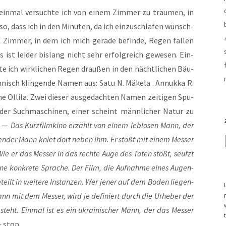
ein­mal ver­such­te ich von einem Zim­mer zu träu­men, in
o, dass ich in den Minu­ten, da ich ein­zu­schla­fen wünsch­
m Zim­mer, in dem ich mich gera­de befin­de, Regen fal­len
 ist lei­der bis­lang nicht sehr erfolg­reich gewe­sen. Ein­
­te ich wirk­li­chen Regen drau­ßen in den nächt­li­chen Bäu­
n­nisch klin­gen­de Namen aus: Satu N. Mäke­la . Annuk­ka R.
­ne Olli­la. Zwei die­ser aus­ge­dach­ten Namen zei­ti­gen Spu­
 der Such­ma­schi­nen, einer scheint männ­li­cher Natur zu
e. —
Das Kurz­film­ki­no erzählt von einem leb­lo­sen Mann, der
en­der Mann kniet dort neben ihm. Er stößt mit einem Mes­ser
Wie er das Mes­ser in das rech­te Auge des Toten stößt, seufzt
i­ne kon­kre­te Spra­che. Der Film, die Auf­nah­me eines Augen­
geteilt in wei­te­re Instan­zen. Wer jener auf dem Boden lie­gen­
nn mit dem Mes­ser, wird je defi­niert durch die Urhe­ber der
g steht. Ein­mal ist es ein ukrai­ni­scher Mann, der das Mes­ser
 stop