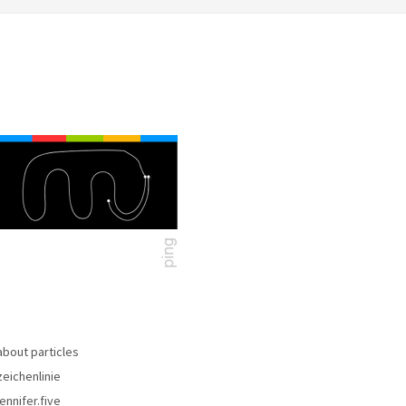
about particles
zeichenlinie
jennifer.five