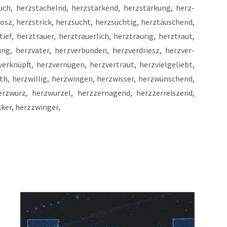
uch, herz­sta­chelnd, herz­stär­kend, herz­stär­kung, herz­
osz, herz­strick, herz­sucht, herz­süch­tig, herz­täu­schend,
ief, herz­trau­er, herz­trau­er­lich, herz­trau­rig, herz­traut,
ung, herz­va­ter, herz­ver­bun­den, herz­ver­driesz, herz­ver­
­ver­knüpft, herz­ver­nü­gen, herz­ver­traut, herz­viel­ge­liebt,
th, her­zwil­lig, her­zwin­gen, herzwis­ser, herz­wün­schend,
rz­wurz, herz­wur­zel, herz­zer­na­gend, herz­zer­reiszend,
­cker, herzzwinger,