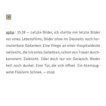
apha
: 15.18 — Letz­te Bil­der, ich stell­te mir letz­te Bil­der
vor eines Lebens­films, Bil­der ohne im Dies­seits noch for­
mu­lier­ba­re Gedan­ken. Eine Flie­ge an einer Hos­pi­tal­de­cke
viel­leicht, die Iris eines Gelieb­ten, schon von Trau­er durch­
kam­mert. Zwie­licht. Oder doch nur ein Geräusch. Weder
hell noch dun­kel. Eine Tür, die sich öff­net. Ein Atem­zug­
wind. Flüs­tern. Schnee. — stop