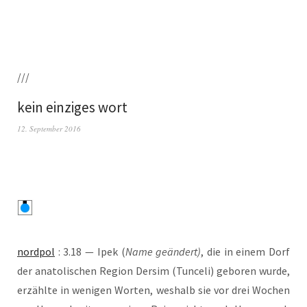
///
kein einziges wort
12. September 2016
nord­pol
: 3.18 — Ipek (
Name geän­dert)
, die in einem Dorf
der ana­to­li­schen Regi­on Der­sim (Tun­ce­li) gebo­ren wur­de,
erzähl­te in weni­gen Wor­ten, wes­halb sie vor drei Wochen