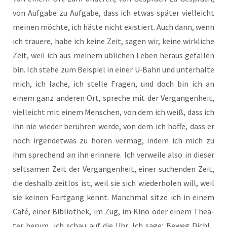
von Auf­ga­be zu Auf­ga­be, dass ich etwas spä­ter viel­leicht
mei­nen möch­te, ich hät­te nicht exis­tiert. Auch dann, wenn
ich traue­re, habe ich kei­ne Zeit, sagen wir, kei­ne wirk­li­che
Zeit, weil ich aus mei­nem übli­chen Leben her­aus gefal­len
bin. Ich ste­he zum Bei­spiel in einer U‑Bahn und unter­hal­te
mich, ich lache, ich stel­le Fra­gen, und doch bin ich an
einem ganz ande­ren Ort, spre­che mit der Ver­gan­gen­heit,
viel­leicht mit einem Men­schen, von dem ich weiß, dass ich
ihn nie wie­der berüh­ren wer­de, von dem ich hof­fe, dass er
noch irgend­et­was zu hören ver­mag, indem ich mich zu
ihm spre­chend an ihn erin­ne­re. Ich ver­wei­le also in die­ser
selt­sa­men Zeit der Ver­gan­gen­heit, einer suchen­den Zeit,
die des­halb zeit­los ist, weil sie sich wie­der­ho­len will, weil
sie kei­nen Fort­gang kennt. Manch­mal sit­ze ich in einem
Café, einer Biblio­thek, im Zug, im Kino oder einem Thea­
ter her­um, ich schau auf die Uhr. Ich sage: Beweg Dich!