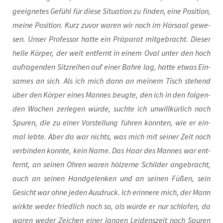
geeig­ne­tes Gefühl für die­se Situa­ti­on zu fin­den, eine Posi­ti­on,
mei­ne Posi­ti­on. Kurz zuvor waren wir noch im Hör­saal gewe­
sen. Unser Pro­fes­sor hat­te ein Prä­pa­rat mit­ge­bracht. Die­ser
hel­le Kör­per, der weit ent­fernt in einem Oval unter den hoch
auf­ra­gen­den Sitz­rei­hen auf einer Bah­re lag, hat­te etwas Ein­
sa­mes an sich. Als ich mich dann an mei­nem Tisch ste­hend
über den Kör­per eines Man­nes beug­te, den ich in den fol­gen­
den Wochen zer­le­gen wür­de, such­te ich unwill­kür­lich nach
Spu­ren, die zu einer Vor­stel­lung
füh­ren könn­ten, wie er ein­
mal leb­te. Aber da war nichts, was mich mit sei­ner Zeit noch
ver­bin­den konn­te, kein Name. Das Haar des Man­nes war ent­
fernt, an sei­nen Ohren waren höl­zer­ne Schil­der ange­bracht,
auch an sei­nen Hand­ge­len­ken und an sei­nen Füßen, sein
Gesicht war ohne jeden Aus­druck. Ich erin­ne­re mich, der Mann
wirk­te weder fried­lich noch so, als wür­de er nur schla­fen, da
waren weder Zei­chen einer lan­gen Lei­dens­zeit noch Spu­ren