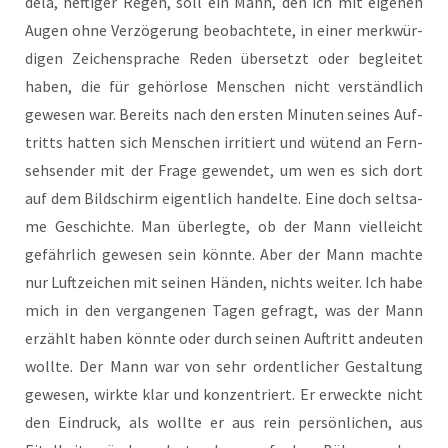
de­la, hef­ti­ger Regen, soll ein Mann, den ich mit eige­nen
Augen ohne Ver­zö­ge­rung beob­ach­te­te, in einer merk­wür­
di­gen Zei­chen­spra­che Reden über­setzt oder beglei­tet
haben, die für gehör­lo­se Men­schen nicht ver­ständ­lich
gewe­sen war. Bereits nach den ers­ten Minu­ten sei­nes Auf­
tritts hat­ten sich Men­schen irri­tiert und wütend an Fern­
seh­sen­der mit der Fra­ge gewen­det, um wen es sich dort
auf dem Bild­schirm eigent­lich han­del­te. Eine doch selt­sa­
me Geschich­te. Man über­leg­te, ob der Mann viel­leicht
gefähr­lich gewe­sen sein könn­te. Aber der Mann mach­te
nur Luft­zei­chen mit sei­nen Hän­den, nichts wei­ter. Ich habe
mich in den ver­gan­ge­nen Tagen gefragt, was der Mann
erzählt haben könn­te oder durch sei­nen Auf­tritt andeu­ten
woll­te. Der Mann war von sehr ordent­li­cher Gestal­tung
gewe­sen, wirk­te klar und kon­zen­triert. Er erweck­te nicht
den Ein­druck, als woll­te er aus rein per­sön­li­chen, aus