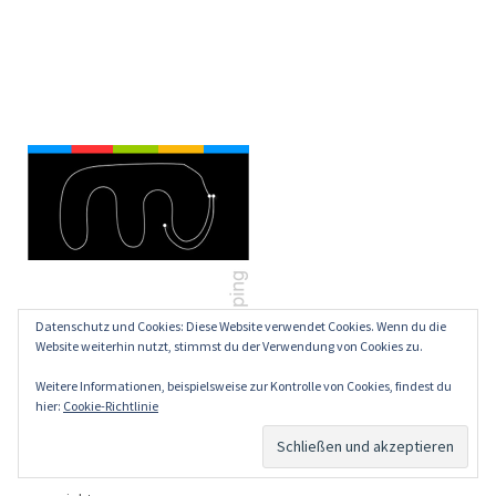
Datenschutz und Cookies: Diese Website verwendet Cookies. Wenn du die
Website weiterhin nutzt, stimmst du der Verwendung von Cookies zu.
Weitere Informationen, beispielsweise zur Kontrolle von Cookies, findest du
hier:
Cookie-Richtlinie
about particles
zeichenlinie
jennifer.five