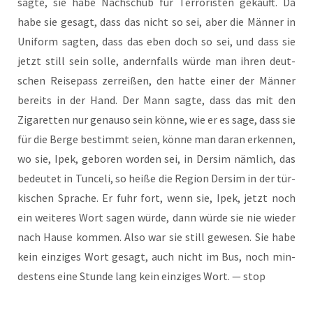
sag­te, sie habe Nach­schub für Ter­ro­ris­ten gekauft. Da
habe sie gesagt, dass das nicht so sei, aber die Män­ner in
Uni­form sag­ten, dass das eben doch so sei, und dass sie
jetzt still sein sol­le, andern­falls wür­de man ihren deut­
schen Rei­se­pass zer­rei­ßen, den hat­te einer der Män­ner
bereits in der Hand. Der Mann sag­te, dass das mit den
Ziga­ret­ten nur genau­so sein kön­ne, wie er es sage, dass sie
für die Ber­ge bestimmt sei­en, kön­ne man dar­an erken­nen,
wo sie, Ipek, gebo­ren wor­den sei, in Der­sim näm­lich, das
bedeu­tet in Tun­ce­li, so hei­ße die Regi­on Der­sim in der tür­
ki­schen Spra­che. Er fuhr fort, wenn sie, Ipek, jetzt noch
ein wei­te­res Wort sagen wür­de, dann wür­de sie nie wie­der
nach Hau­se kom­men. Also war sie still gewe­sen. Sie habe
kein ein­zi­ges Wort gesagt, auch nicht im Bus, noch min­
des­tens eine Stun­de lang kein ein­zi­ges Wort. — stop