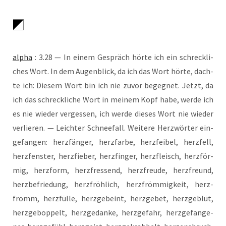
alpha
: 3.28 — In einem Gespräch hör­te ich ein schreck­li­
ches Wort. In dem Augen­blick, da ich das Wort hör­te, dach­
te ich: Die­sem Wort bin ich nie zuvor begeg­net. Jetzt, da
ich das schreck­li­che Wort in mei­nem Kopf habe, wer­de ich
es nie wie­der ver­ges­sen, ich wer­de die­ses Wort nie wie­der
ver­lie­ren. — Leich­ter Schnee­fall. Wei­te­re Her­z­wör­ter ein­
ge­fan­gen: herz­fän­ger, herz­far­be, herz­f­ei­bel, herz­fell,
herz­fens­ter, herz­fie­ber, herz­fin­ger, herz­fleisch, herz­för­
mig, herz­form, herz­fres­send, herz­freu­de, herz­freund,
herz­be­frie­dung, herz­fröh­lich, herz­fröm­mig­keit, herz­
fromm, herz­fül­le, herz­ge­b­eint, herz­ge­bet, herz­ge­blüt,
herz­ge­b­op­pelt, herz­ge­dan­ke, herz­ge­fahr, herz­ge­fan­ge­