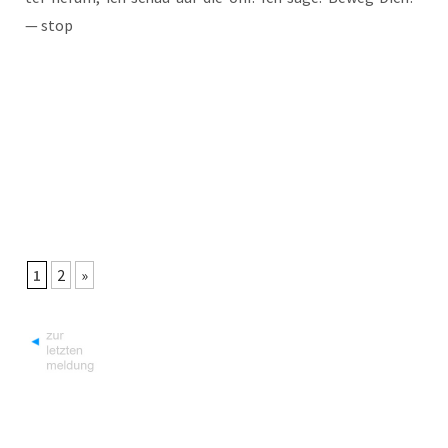
— stop
1
2
»