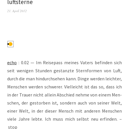
luftsterne
21. April 2012
echo
: 0.02 — Im Rei­se­pass mei­nes Vaters befin­den sich
seit weni­gen Stun­den gestanz­te Stern­for­men von Luft,
durch die man hin­durch­se­hen kann. Din­ge wer­den leich­ter,
Men­schen wer­den schwe­rer. Viel­leicht ist das so, dass ich
in der Trau­er nicht allein Abschied neh­me von einem Men­
schen, der gestor­ben ist, son­dern auch von sei­ner Welt,
einer Welt, in der die­ser Mensch mit ande­ren Men­schen
vie­le Jah­re leb­te. Ich muss mich selbst neu erfin­den. –
stop