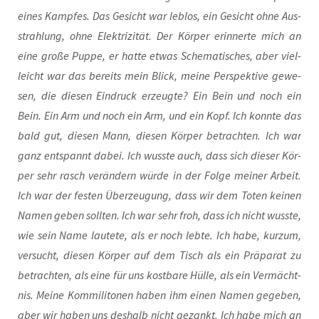
eines Kamp­fes. Das Gesicht war leb­los, ein Gesicht ohne Aus­
strah­lung, ohne Elek­tri­zi­tät. Der Kör­per erin­ner­te mich an
eine gro­ße Pup­pe, er hat­te etwas Sche­ma­ti­sches, aber viel­
leicht war das bereits mein Blick, mei­ne Per­spek­ti­ve gewe­
sen, die die­sen Ein­druck erzeug­te? Ein Bein und noch ein
Bein. Ein Arm und noch ein Arm, und ein Kopf. Ich konn­te das
bald gut, die­sen Mann, die­sen Kör­per betrach­ten. Ich war
ganz ent­spannt dabei. Ich wuss­te auch, dass sich die­ser Kör­
per sehr rasch ver­än­dern wür­de in der Fol­ge mei­ner Arbeit.
Ich war der fes­ten Über­zeu­gung, dass wir dem Toten kei­nen
Namen geben soll­ten. Ich war sehr froh, dass ich nicht wuss­te,
wie sein Name lau­te­te, als er noch leb­te. Ich habe, kurz­um,
ver­sucht, die­sen Kör­per auf dem Tisch als ein Prä­pa­rat zu
betrach­ten, als eine für uns kost­ba­re Hül­le, als ein Ver­mächt­
nis. Mei­ne Kom­mi­li­to­nen haben ihm einen Namen gege­ben,
aber wir haben uns des­halb nicht gezankt. Ich habe mich an