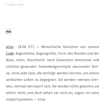
2. Oktober 2024
echo
: 16.58 UTC — Mensch­li­che Gesich­ter von rei­nem
Code
: Augen­far­be, Augen­grö­ße, Form des Mun­des und der
Nase, Alter, Geschlecht nach Gewich­ten berech­net und
sicht­bar gewor­den. Sekun­den­ge­schöp­fe neu­ro­na­ler Net­
ze, ohne jede Spur, die ver­folgt wer­den könn­te, um einem
wirk­li­chen Leben zu begeg­nen. Sie wer­den nie­mals ster­
ben, nie­mals betrau­ert sein. Sie wur­den nicht gebo­ren, sie
altern nicht, und doch sehen sie mich an, sagen:
Ich wäre
mög­lich gewe­sen
. — stop