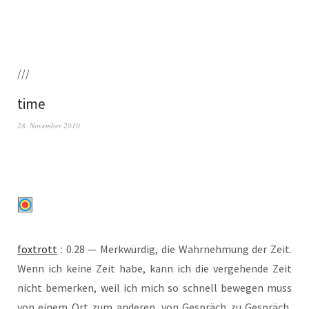
///
time
28. November 2010
fox­trott
: 0.28 — Merk­wür­dig, die Wahr­neh­mung der Zeit.
Wenn ich kei­ne Zeit habe, kann ich die ver­ge­hen­de Zeit
nicht bemer­ken, weil ich mich so schnell bewe­gen muss
von einem Ort zum ande­ren, von Gespräch zu Gespräch,