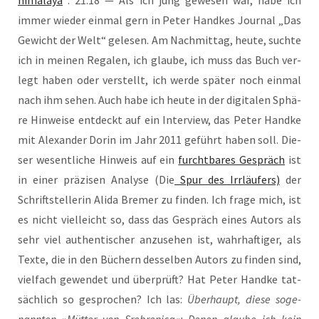
hima­la­ya
: 21.18 — Als ich jung gewe­sen war, habe ich
immer wie­der ein­mal gern in Peter Hand­kes Jour­nal „Das
Gewicht der Welt“ gele­sen. Am Nach­mit­tag, heu­te, such­te
ich in mei­nen Rega­len, ich glau­be, ich muss das Buch ver­
legt haben oder ver­stellt, ich wer­de spä­ter noch ein­mal
nach ihm sehen. Auch habe ich heu­te in der digi­ta­len Sphä­
re Hin­wei­se ent­deckt auf ein Inter­view, das Peter Hand­ke
mit Alex­an­der Dorin im Jahr 2011 geführt haben soll. Die­
ser wesent­li­che Hin­weis auf ein
furcht­ba­res Gespräch
ist
in einer prä­zi­sen Ana­ly­se (Die
Spur des Irr­läu­fers)
der
Schrift­stel­le­rin Ali­da Bre­mer zu fin­den. Ich fra­ge mich, ist
es nicht viel­leicht so, dass das Gespräch eines Autors als
sehr viel authen­ti­scher anzu­se­hen ist, wahr­haf­ti­ger, als
Tex­te, die in den Büchern des­sel­ben Autors zu fin­den sind,
viel­fach gewen­det und über­prüft? Hat Peter Hand­ke tat­
säch­lich so gespro­chen? Ich las:
Über­haupt, die­se soge­