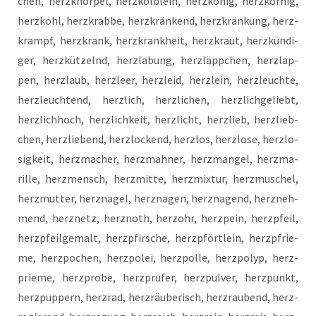
chen, herz­knor­pel, herz­köl­b­lein, herz­kö­nig, herz­kör­nig,
herz­kohl, herz­krab­be, herz­krän­kend, herz­krän­kung, herz­
krampf, herz­krank, herz­krank­heit, herz­kraut, herz­kün­di­
ger, herz­küt­zelnd, herz­la­bung, herz­läpp­chen, herz­lap­
pen, herz­laub, herz­leer, herz­leid, herz­lein, herz­leuch­te,
herz­leuch­tend, herz­lich, herz­li­chen, herz­lich­ge­liebt,
herz­lich­hoch, herz­lich­keit, herz­licht, herz­lieb, herz­lieb­
chen, herz­lie­bend, herz­lo­ckend, herz­los, herz­lo­se, herz­lo­
sig­keit, herz­ma­cher, herz­mah­ner, herz­man­gel, herz­ma­
ril­le, herz­mensch, herz­mit­te, herz­mix­tur, herz­mu­schel,
herz­mut­ter, herz­na­gel, herz­na­gen, herz­na­gend, herz­neh­
mend, herz­netz, herz­noth, herz­ohr, herz­pein, herz­pfeil,
herz­pfeil­ge­malt, herz­pfir­sche, herz­pfört­lein, herz­pfrie­
me, herz­po­chen, herz­po­lei, herz­pol­le, herz­po­lyp, herz­
prie­me, herz­pro­be, herz­prü­fer, herz­pul­ver, herz­punkt,
herz­pup­pern, herz­rad, herz­räu­be­risch, herz­rau­bend, herz­