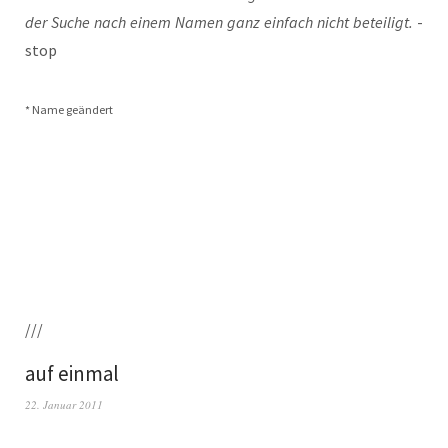
der Suche nach einem Namen ganz ein­fach nicht betei­ligt.
-
stop
* Name geändert
///
auf einmal
22. Januar 2011