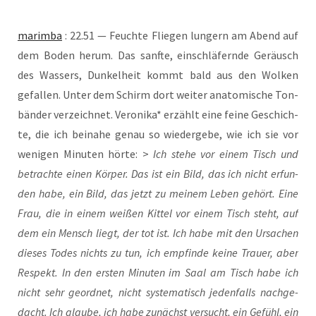
marim­ba
: 22.51 — Feuch­te Flie­gen lun­gern am Abend auf
dem Boden her­um. Das sanf­te, ein­schlä­fern­de Geräusch
des Was­sers, Dun­kel­heit kommt bald aus den Wol­ken
gefal­len. Unter dem Schirm dort wei­ter ana­to­mi­sche Ton­
bän­der ver­zeich­net. Vero­ni­ka* erzählt eine fei­ne Geschich­
te, die ich bei­na­he genau so wie­der­ge­be, wie ich sie vor
weni­gen Minu­ten hör­te: >
Ich ste­he vor einem Tisch und
betrach­te einen Kör­per. Das ist ein Bild, das ich nicht erfun­
den habe, ein Bild, das jetzt zu mei­nem Leben gehört. Eine
Frau, die in einem wei­ßen Kit­tel vor einem Tisch steht, auf
dem ein Mensch liegt, der tot ist. Ich habe mit den Ursa­chen
die­ses Todes nichts zu tun, ich emp­fin­de kei­ne Trau­er, aber
Respekt. In den ers­ten Minu­ten im Saal am Tisch habe ich
nicht sehr geord­net, nicht sys­te­ma­tisch jeden­falls nach­ge­
dacht. Ich glau­be, ich habe zunächst ver­sucht, ein Gefühl, ein