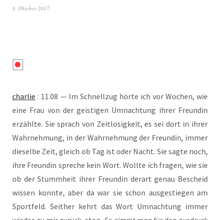
8. Oktober 2017
char­lie
: 11.08 — Im Schnell­zug hör­te ich vor Wochen, wie
eine Frau von der geis­ti­gen Umnach­tung ihrer Freun­din
erzähl­te. Sie sprach von Zeit­lo­sig­keit, es sei dort in ihrer
Wahr­neh­mung, in der Wahr­neh­mung der Freun­din, immer
die­sel­be Zeit, gleich ob Tag ist oder Nacht. Sie sag­te noch,
ihre Freun­din spre­che kein Wort. Woll­te ich fra­gen, wie sie
ob der Stumm­heit ihrer Freun­din der­art genau Bescheid
wis­sen konn­te, aber da war sie schon aus­ge­stie­gen am
Sport­feld. Seit­her kehrt das Wort Umnach­tung immer
wie­der zu mir zurück. stop.
So nimmt man für den aus­druck