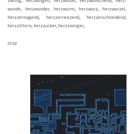
zwil­lig, her­zwin­gen, herzwis­ser, herz­wün­schend, her­z­
wun­de, her­z­wun­der, herz­wurm, herz­wurz, herz­wur­zel,
herz­zer­na­gend, herz­zer­reiszend, herz­zer­schnei­dend,
herz­zit­tern, herz­zu­cker, herzzwinger,
stop