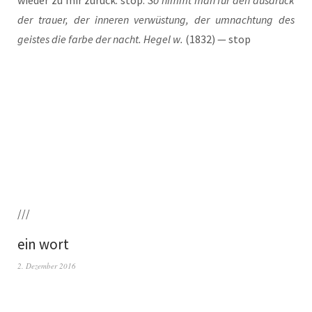
der trau­er, der inne­ren ver­wüs­tung, der umnach­tung des
geis­tes die far­be der nacht. Hegel w.
(1832) — stop
///
ein wort
2. Dezember 2016