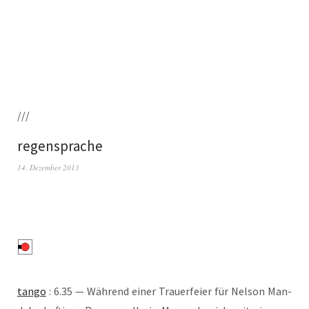
///
regensprache
14. Dezember 2013
tan­go
: 6.35 — Wäh­rend einer Trau­er­fei­er für Nel­son Man­