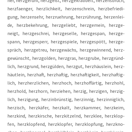
ner, herz­ge­fühl, herz­geist, herz­ge­krab­belt, her­zens­bruch,
herz­faen­ger, herz­lich­keit, her­zen­schrein, herz­be­frie­di­
gung, her­zen­s­ehr, herz­rueh­rung, herz­rüh­rung, her­zen­lei­
de, herz­be­keh­rung,
herz­ge­liebt, herz­ge­mein, herz­ge­
neigt, herz­ge­schrei, herz­ge­sel­le, herz­ge­span, herz­ge­
spann, herz­ge­sperr, herz­ge­spie­le, herz­ge­spött, herz­ge­
spräch, herz­ge­treu, herz­ge­wächs, herz­ge­win­nend, herz­
ge­wünscht, herz­gol­den, herz­gras, herz­gru­be, herz­gründ­
lich, herz­grund, herz­gül­den, herz­gut, herz­häus­lein, herz­
häut­lein, herz­haft, herz­haf­tig, herz­haf­tig­keit, herz­haf­tig­
lich, herz­herz­li­chen, herz­hoch, herz­hof­fär­tig, herz­hohl,
herz­hold, herz­horn, her­zie­hen, her­zig, her­zi­gen, her­zig­
lich, her­zi­gung, her­zin­brüns­tig, her­zin­nig, her­zin­nig­lich,
her­zisch, herz­kä­fer, herz­kalt, herz­kam­mer, herz­keim,
herz­kind, herz­kir­sche, herz­kit­zelnd, herz­klee, herz­klop­
fen, herz­klop­fend, herz­klop­fer, herz­klop­fung, herz­kno­