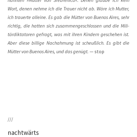
nann­ten »Müt­ter von Sre­bre­ni­ca«: Denen glau­be ich kein
Wort, denen neh­me ich die Trau­er nicht ab. Wäre ich Mut­ter,
ich trau­er­te allei­ne. Es gab die Müt­ter von Bue­nos Aires, sehr
rich­tig, die hat­ten sich zusam­men­ge­schlos­sen und die Mili­
tär­dik­ta­to­ren gefragt, was mit ihren Kin­dern gesche­hen ist.
Aber die­se bil­li­ge Nach­ah­mung ist scheuß­lich. Es gibt die
Müt­ter von Bue­nos Aires, und das genügt.
— stop
///
nachtwärts