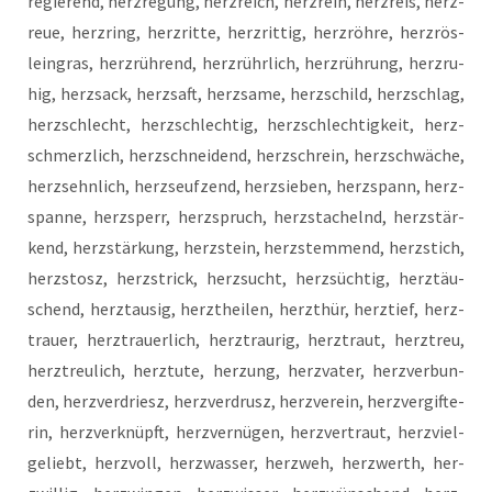
re­gie­rend, herz­re­gung, herz­reich, herz­rein, herz­reis, herz­
reue, herz­ring, herz­rit­te, herz­rit­tig, herz­röh­re, herz­rös­
lein­gras, herz­rüh­rend, herz­rühr­lich, herz­rüh­rung, herz­ru­
hig, herz­sack, herz­saft, herz­sa­me, herz­schild, herz­schlag,
herz­schlecht, herz­schlech­tig, herz­schlech­tig­keit, herz­
schmerz­lich, herz­schnei­dend, herz­schrein, herz­schwä­che,
herz­sehn­lich, herz­seuf­zend, herz­si­e­ben, herz­spann, herz­
span­ne, herz­sperr, herz­spruch, herz­sta­chelnd, herz­stär­
kend, herz­stär­kung, herz­stein, herz­stem­mend, herz­stich,
herz­st­osz, herz­strick, herz­sucht, herz­süch­tig, herz­täu­
schend, herzt­au­sig, herzt­hei­len, herzt­hür, herz­tief, herz­
trau­er, herz­trau­er­lich, herz­trau­rig, herz­traut, herz­treu,
herz­treu­lich, herz­tu­te, her­zung, herz­va­ter, herz­ver­bun­
den, herz­ver­driesz, herz­ver­drusz, herz­ver­ein, herz­ver­gif­te­
rin, herz­ver­knüpft, herz­ver­nü­gen, herz­ver­traut, herz­viel­
ge­liebt, herz­voll, herz­was­ser, herz­weh, herz­werth, her­