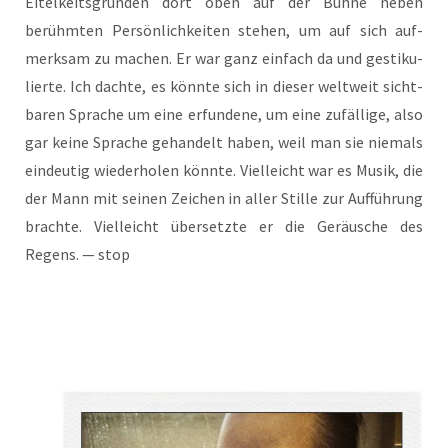
Eitel­keits­grün­den dort oben auf der Büh­ne neben
berühm­ten Per­sön­lich­kei­ten ste­hen, um auf sich auf­
merk­sam zu machen. Er war ganz ein­fach da und ges­ti­ku­
lier­te. Ich dach­te, es könn­te sich in die­ser welt­weit sicht­
ba­ren Spra­che um eine erfun­de­ne, um eine zufäl­li­ge, also
gar kei­ne Spra­che gehan­delt haben, weil man sie nie­mals
ein­deu­tig wie­der­ho­len könn­te. Viel­leicht war es Musik, die
der Mann mit sei­nen Zei­chen in aller Stil­le zur Auf­füh­rung
brach­te. Viel­leicht über­setz­te er die Geräu­sche des
Regens. — stop