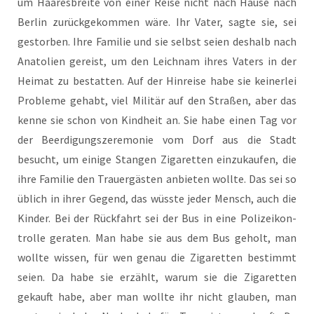
um Haa­res­brei­te von einer Rei­se nicht nach Hau­se nach
Ber­lin zurück­ge­kom­men wäre. Ihr Vater, sag­te sie, sei
gestor­ben. Ihre Fami­lie und sie selbst sei­en des­halb nach
Ana­to­li­en gereist, um den Leich­nam ihres Vaters in der
Hei­mat zu bestat­ten. Auf der Hin­rei­se habe sie kei­ner­lei
Pro­ble­me gehabt, viel Mili­tär auf den Stra­ßen, aber das
ken­ne sie schon von Kind­heit an. Sie habe einen Tag vor
der Beer­di­gungs­ze­re­mo­nie vom Dorf aus die Stadt
besucht, um eini­ge Stan­gen Ziga­ret­ten ein­zu­kau­fen, die
ihre Fami­lie den Trau­er­gäs­ten anbie­ten woll­te. Das sei so
üblich in ihrer Gegend, das wüss­te jeder Mensch, auch die
Kin­der. Bei der Rück­fahrt sei der Bus in eine Poli­zei­kon­
trol­le gera­ten. Man habe sie aus dem Bus geholt, man
woll­te wis­sen, für wen genau die Ziga­ret­ten bestimmt
sei­en. Da habe sie erzählt, war­um sie die Ziga­ret­ten
gekauft habe, aber man woll­te ihr nicht glau­ben, man