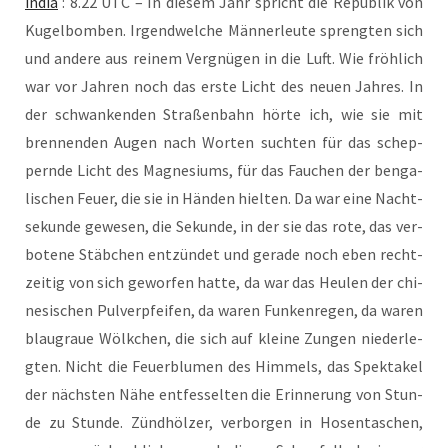
india
: 8.22 UTC – In die­sem Jahr spricht die Repu­blik von
Kugel­bom­ben. Irgend­wel­che Män­ner­leu­te spreng­ten sich
und ande­re aus rei­nem Ver­gnü­gen in die Luft. Wie fröh­lich
war vor Jah­ren noch das ers­te Licht des neu­en Jah­res. In
der schwan­ken­den Stra­ßen­bahn hör­te ich, wie sie mit
bren­nen­den Augen nach Wor­ten such­ten für das schep­
pern­de Licht des Magne­si­ums, für das Fau­chen der ben­ga­
li­schen Feu­er, die sie in Hän­den hiel­ten. Da war eine Nacht­
se­kun­de gewe­sen, die Sekun­de, in der sie das rote, das ver­
bo­te­ne Stäb­chen ent­zün­det und gera­de noch eben recht­
zei­tig von sich gewor­fen hat­te, da war das Heu­len der chi­
ne­si­schen Pul­ver­pfei­fen, da waren Fun­ken­re­gen, da waren
blau­graue Wölk­chen, die sich auf klei­ne Zun­gen nie­der­le­
gten. Nicht die Feu­er­blu­men des Him­mels, das Spek­ta­kel
der nächs­ten Nähe ent­fes­selten die Erin­ne­rung von Stun­
de zu Stun­de. Zünd­höl­zer, ver­bor­gen in Hosen­ta­schen,