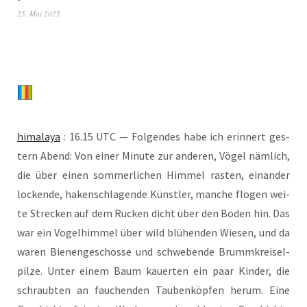
25. Mai 2025
hima­la­ya
: 16.15 UTC — Fol­gen­des habe ich erin­nert ges­
tern Abend: Von einer Minu­te zur ande­ren, Vögel näm­lich,
die über einen som­mer­li­chen Him­mel ras­ten, ein­an­der
locken­de, haken­schla­gen­de Künst­ler, man­che flo­gen wei­
te Stre­cken auf dem Rücken dicht über den Boden hin. Das
war ein Vogel­him­mel über wild blü­hen­den Wie­sen, und da
waren Bie­nen­ge­schos­se und schwe­ben­de Brumm­krei­sel­
pil­ze. Unter einem Baum kau­er­ten ein paar Kin­der, die
schraub­ten an fau­chen­den Tau­ben­köp­fen her­um. Eine