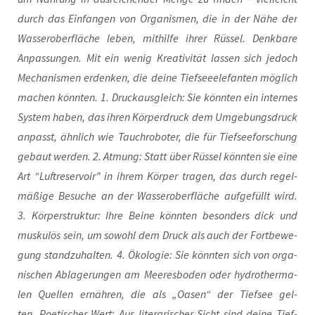
durch das Ein­fan­gen von Orga­nis­men, die in der Nähe der
Was­ser­ober­flä­che leben, mit­hil­fe ihrer Rüs­sel. Denk­ba­re
Anpas­sun­gen. Mit ein wenig Krea­ti­vi­tät las­sen sich jedoch
Mecha­nis­men erdenken, die dei­ne Tief­see­ele­fan­ten mög­lich
machen könn­ten. 1. Druck­aus­gleich: Sie könn­ten ein inter­nes
Sys­tem haben, das ihren Kör­per­druck dem Umge­bungs­druck
anpasst, ähn­lich wie Tauchro­bo­ter, die für Tief­see­for­schung
gebaut wer­den. 2. Atmung: Statt über Rüs­sel könn­ten sie eine
Art “Luft­re­ser­voir” in ihrem Kör­per tra­gen, das durch regel­
mä­ßi­ge Besu­che an der Was­ser­ober­flä­che auf­ge­füllt wird.
3. Kör­per­struk­tur: Ihre Bei­ne könn­ten beson­ders dick und
mus­ku­lös sein, um sowohl dem Druck als auch der Fort­be­we­
gung stand­zu­hal­ten. 4. Öko­lo­gie: Sie könn­ten sich von orga­
ni­schen Abla­ge­run­gen am Mee­res­bo­den oder hydro­ther­ma­
len Quel­len ernäh­ren, die als „Oasen“ der Tief­see gel­
ten. Poe­ti­scher Wert: Aus lite­ra­ri­scher Sicht sind dei­ne Tief­