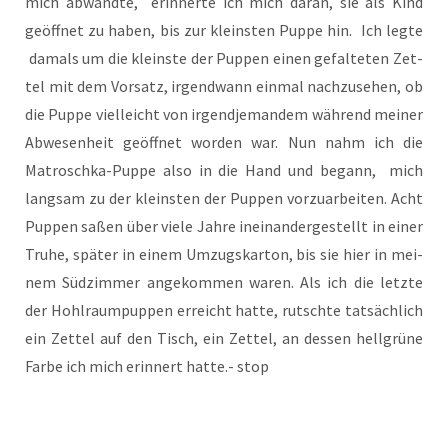
mich abwand­te, erin­ner­te ich mich dar­an, sie als Kind
geöff­net zu haben, bis zur kleins­ten Pup­pe hin. Ich leg­te
damals um die kleins­te der Pup­pen einen gefal­te­ten Zet­
tel mit dem Vor­satz, irgend­wann ein­mal nach­zu­se­hen, ob
die Pup­pe viel­leicht von irgend­je­man­dem wäh­rend mei­ner
Abwe­sen­heit geöff­net wor­den war. Nun nahm ich die
Matrosch­ka-Pup­pe also in die Hand und begann, mich
lang­sam zu der kleins­ten der Pup­pen vor­zu­ar­bei­ten. Acht
Pup­pen saßen über vie­le Jah­re inein­an­der­ge­stellt in einer
Tru­he, spä­ter in einem Umzugs­kar­ton, bis sie hier in mei­
nem Süd­zim­mer ange­kom­men waren. Als ich die letz­te
der Hohl­raum­pup­pen erreicht hat­te, rutsch­te tat­säch­lich
ein Zet­tel auf den Tisch, ein Zet­tel, an des­sen hell­grü­ne
Far­be ich mich erin­nert hat­te.- stop