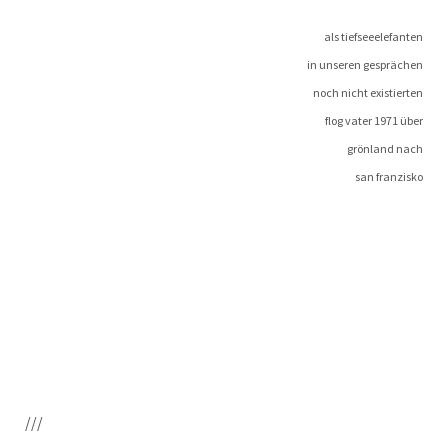
als tiefseeelefanten
in unse­ren gesprächen
noch nicht existierten
flog vater 1971 über
grön­land nach
san franzisko
///