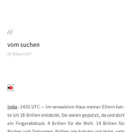
///
vom suchen
28. Februar 2025
india
: 14.01 UTC — Im ver­wais­ten Haus mei­ner Eltern hat­
te ich 18 Bril­len ent­deckt. Sie waren geputzt, da und dort
ein Fin­ger­ab­druck. 4 Bril­len für die Welt. 14 Bril­len für
Bücher und Zei­tun­gen. Bril­len wie Schu­he und Hüte, sehr