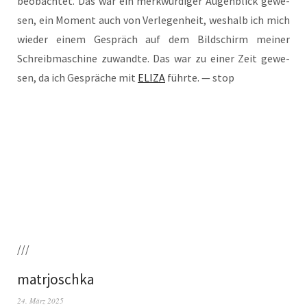
beob­ach­tet. Das war ein merk­wür­di­ger Augen­blick gewe­
sen, ein Moment auch von Ver­le­gen­heit, wes­halb ich mich
wie­der einem Gespräch auf dem Bild­schirm mei­ner
Schreib­ma­schi­ne zuwand­te. Das war zu einer Zeit gewe­
sen, da ich Gesprä­che mit
ELIZA
führ­te. — stop
///
matrjoschka
24. März 2025