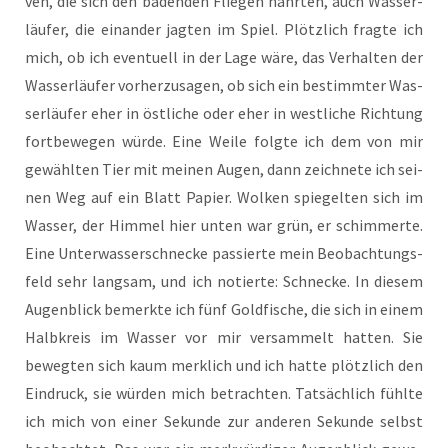
ven, die sich den baden­den Flie­gen nähr­ten, auch Was­ser­
läu­fer, die ein­an­der jag­ten im Spiel. Plötz­lich frag­te ich
mich, ob ich even­tu­ell in der Lage wäre, das Ver­hal­ten der
Was­ser­läu­fer vor­her­zu­sa­gen, ob sich ein bestimm­ter Was­
ser­läu­fer eher in öst­li­che oder eher in west­li­che Rich­tung
fort­be­we­gen wür­de. Eine Wei­le folg­te ich dem von mir
gewähl­ten Tier mit mei­nen Augen, dann zeich­ne­te ich sei­
nen Weg auf ein Blatt Papier. Wol­ken spie­gel­ten sich im
Was­ser, der Him­mel hier unten war grün, er schim­mer­te.
Eine Unter­was­ser­schne­cke pas­sier­te mein Beob­ach­tungs­
feld sehr lang­sam, und ich notier­te: Schne­cke. In die­sem
Augen­blick bemerk­te ich fünf Gold­fi­sche, die sich in einem
Halb­kreis im Was­ser vor mir ver­sam­melt hat­ten. Sie
beweg­ten sich kaum merk­lich und ich hat­te plötz­lich den
Ein­druck, sie wür­den mich betrach­ten. Tat­säch­lich fühl­te
ich mich von einer Sekun­de zur ande­ren Sekun­de selbst