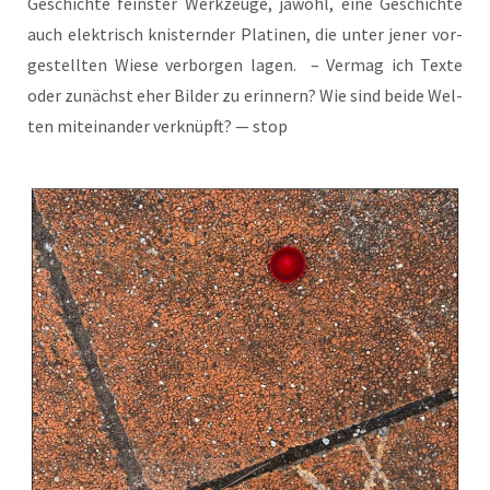
Geschich­te feins­ter Werk­zeu­ge, jawohl, eine Geschich­te
auch elek­trisch knis­tern­der Pla­ti­nen, die unter jener vor­
ge­stell­ten Wie­se ver­bor­gen lagen. – Ver­mag ich Tex­te
oder zunächst eher Bil­der zu erin­nern? Wie sind bei­de Wel­
ten mit­ein­an­der ver­knüpft? — stop