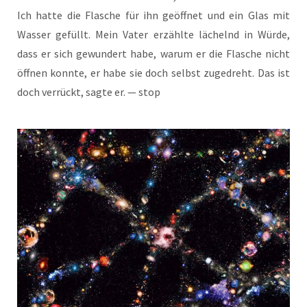
Ich hat­te die Fla­sche für ihn geöff­net und ein Glas mit
Was­ser gefüllt. Mein Vater erzähl­te lächelnd in Wür­de,
dass er sich gewun­dert habe, war­um er die Fla­sche nicht
öff­nen konn­te, er habe sie doch selbst zuge­dreht. Das ist
doch ver­rückt, sag­te er. — stop