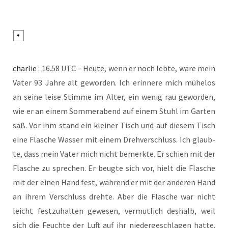
char­lie
: 16.58 UTC – Heu­te, wenn er noch leb­te, wäre mein
Vater 93 Jah­re alt gewor­den. Ich erin­ne­re mich mühe­los
an sei­ne lei­se Stim­me im Alter, ein wenig rau gewor­den,
wie er an einem Som­mer­abend auf einem Stuhl im Gar­ten
saß. Vor ihm stand ein klei­ner Tisch und auf die­sem Tisch
eine Fla­sche Was­ser mit einem Dreh­ver­schluss. Ich glaub­
te, dass mein Vater mich nicht bemerk­te. Er schien mit der
Fla­sche zu spre­chen. Er beug­te sich vor, hielt die Fla­sche
mit der einen Hand fest, wäh­rend er mit der ande­ren Hand
an ihrem Ver­schluss dreh­te. Aber die Fla­sche war nicht
leicht fest­zu­hal­ten gewe­sen, ver­mut­lich des­halb, weil
sich die Feuch­te der Luft auf ihr nie­der­ge­schla­gen hat­te.