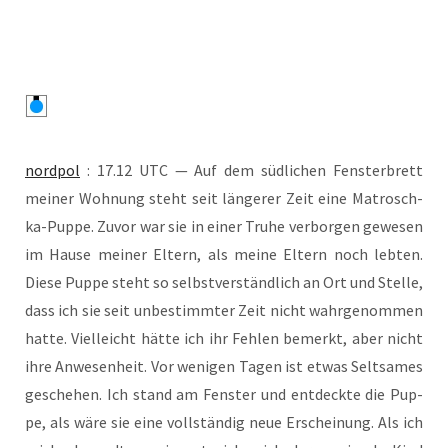
nord­pol
: 17.12 UTC — Auf dem süd­li­chen Fens­ter­brett
mei­ner Woh­nung steht seit län­ge­rer Zeit eine Matrosch­
ka-Pup­pe. Zuvor war sie in einer Tru­he ver­bor­gen gewe­sen
im Hau­se mei­ner Eltern, als mei­ne Eltern noch leb­ten.
Die­se Pup­pe steht so selbst­ver­ständ­lich an Ort und Stel­le,
dass ich sie seit unbe­stimm­ter Zeit nicht wahr­ge­nom­men
hat­te. Viel­leicht hät­te ich ihr Feh­len bemerkt, aber nicht
ihre Anwe­sen­heit. Vor weni­gen Tagen ist etwas Selt­sa­mes
gesche­hen. Ich stand am Fens­ter und ent­deck­te die Pup­
pe, als wäre sie eine voll­stän­dig neue Erschei­nung. Als ich