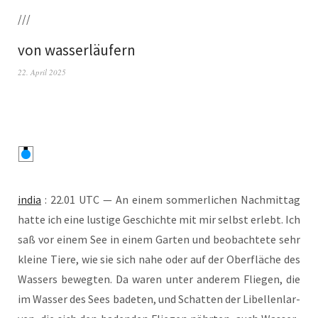
///
von wasserläufern
22. April 2025
india
: 22.01 UTC — An einem som­mer­li­chen Nach­mit­tag
hat­te ich eine lus­ti­ge Geschich­te mit mir selbst erlebt. Ich
saß vor einem See in einem Gar­ten und beob­ach­te­te sehr
klei­ne Tie­re, wie sie sich nahe oder auf der Ober­flä­che des
Was­sers beweg­ten. Da waren unter ande­rem Flie­gen, die
im Was­ser des Sees bade­ten, und Schat­ten der Libel­len­lar­