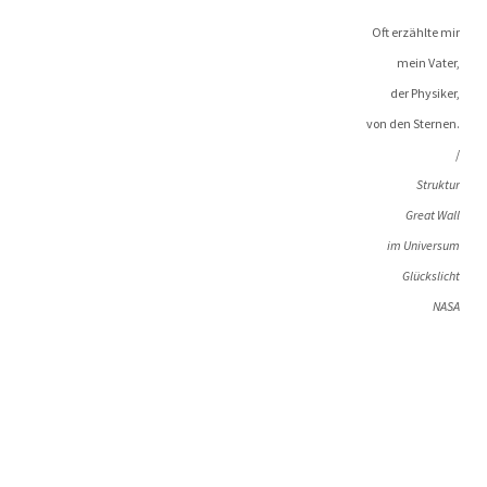
Oft erzähl­te mir
mein Vater,
der Physiker,
von den Sternen.
/
Struk­tur
Gre­at Wall
im Universum
Glückslicht
NASA