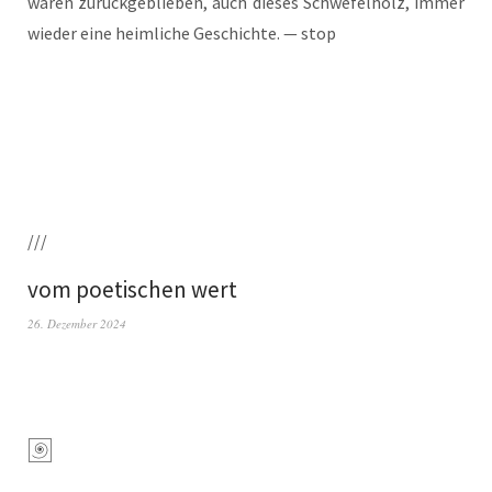
waren zurück­ge­blie­ben, auch die­ses Schwe­fel­holz, immer
wie­der eine heim­li­che Geschich­te. — stop
///
vom poetischen wert
26. Dezember 2024