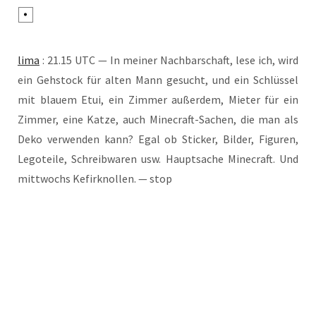
lima
: 21.15 UTC — In mei­ner Nach­bar­schaft, lese ich, wird
ein Geh­stock für alten Mann gesucht, und ein Schlüs­sel
mit blau­em Etui, ein Zim­mer außer­dem, Mie­ter für ein
Zim­mer, eine Kat­ze, auch Mine­craft-Sachen, die man als
Deko ver­wen­den kann? Egal ob Sti­cker, Bil­der, Figu­ren,
Lego­tei­le, Schreib­wa­ren usw. Haupt­sa­che Mine­craft. Und
mitt­wochs Kefir­knol­len. — stop