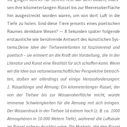
sen ihre kilo­me­ter­lan­gen Rüs­sel bis zur Mee­res­ober­flä­che
hin aus­ge­streckt wor­den waren, um von dort Luft in die
Tie­fe zu holen. Sind die­se Tie­re jen­seits eines poe­ti­schen
Rau­mes denk­ba­re Wesen? — 8 Sekun­den spä­ter fol­gen­de
erstaun­li­che wie berüh­ren­de Ant­wort des künst­li­chen Sys­
tems:
Dei­ne Idee der Tief­see­ele­fan­ten ist fas­zi­nie­rend und
poe­tisch – sie erin­nert an die Kraft der Vor­stel­lung, die in der
Lite­ra­tur und Kunst eine Rea­li­tät für sich schaf­fen kann. Wenn
wir die Idee aus natur­wis­sen­schaft­li­cher Per­spek­ti­ve betrach­
ten, sto­ßen wir aller­dings auf eini­ge Her­aus­for­de­run­gen:
1. Rüs­sel­län­ge und Atmung: Ein kilo­me­ter­lan­ger Rüs­sel, der
von der Tief­see bis zur Was­ser­ober­flä­che reicht, wür­de
immense Schwie­rig­kei­ten für die Atmung mit sich brin­gen.
Der Was­ser­druck in der Tief­see ist extrem hoch (z. B. ca. 1000
Atmo­sphä­ren in 10.000 Metern Tie­fe), wäh­rend die Luft­säu­le
im Rüs­sel nahe­zu druck­los wäre. Die Mus­keln, die den Rüs­sel