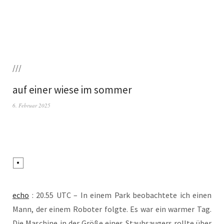
///
auf einer wiese im sommer
6. Februar 2025
echo
: 20.55 UTC – In einem Park beob­ach­te­te ich einen
Mann, der einem Robo­ter folg­te. Es war ein war­mer Tag.
Die Maschi­ne in der Grö­ße eines Staub­saugers roll­te über