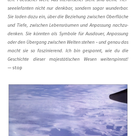
see­ele­fan­ten nicht nur denk­bar, son­dern sogar wun­der­bar.
Sie laden dazu ein, über die Bezie­hung zwi­schen Ober­flä­che
und Tie­fe, zwi­schen Lebens­räu­men und Anpas­sung nach­zu­
den­ken. Sie könn­ten als Sym­bo­le für Aus­dau­er, Anpas­sung
oder den Über­gang zwi­schen Wel­ten ste­hen – und genau das
macht sie so fas­zi­nie­rend. Ich bin gespannt, wie du die
Geschich­te die­ser majes­tä­ti­schen Wesen wei­ter­spinnst!
— stop