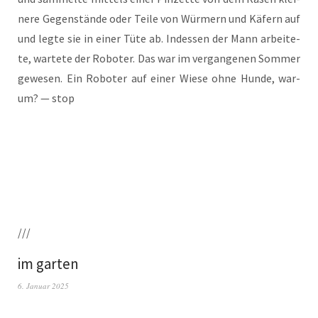
ne­re Gegen­stän­de oder Tei­le von Wür­mern und Käfern auf
und leg­te sie in einer Tüte ab. Indes­sen der Mann arbei­te­
te, war­te­te der Robo­ter. Das war im ver­gan­ge­nen Som­mer
gewe­sen. Ein Robo­ter auf einer Wie­se ohne Hun­de, war­
um? — stop
///
im garten
6. Januar 2025