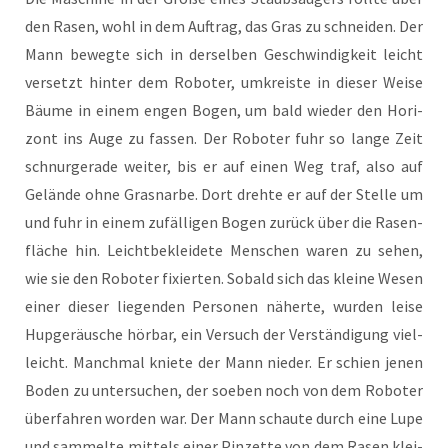
den Rasen, wohl in dem Auf­trag, das Gras zu schnei­den. Der
Mann beweg­te sich in der­sel­ben Geschwin­dig­keit leicht
ver­setzt hin­ter dem Robo­ter, umkreis­te in die­ser Wei­se
Bäu­me in einem engen Bogen, um bald wie­der den Hori­
zont ins Auge zu fas­sen. Der Robo­ter fuhr so lan­ge Zeit
schnur­ge­ra­de wei­ter, bis er auf einen Weg traf, also auf
Gelän­de ohne Gras­nar­be. Dort dreh­te er auf der Stel­le um
und fuhr in einem zufäl­li­gen Bogen zurück über die Rasen­
flä­che hin. Leicht­be­klei­de­te Men­schen waren zu sehen,
wie sie den Robo­ter fixier­ten. Sobald sich das klei­ne Wesen
einer die­ser lie­gen­den Per­so­nen näher­te, wur­den lei­se
Hup­ge­räu­sche hör­bar, ein Ver­such der Ver­stän­di­gung viel­
leicht. Manch­mal knie­te der Mann nie­der. Er schien jenen
Boden zu unter­su­chen, der soeben noch von dem Robo­ter
über­fah­ren wor­den war. Der Mann schau­te durch eine Lupe
und sam­mel­te mit­tels einer Pin­zet­te von dem Rasen klei­