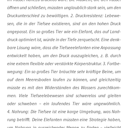
öff­nen und schlie­ßen, müss­ten unglaub­lich stark sein, um den
Druck­un­ter­schied zu bewäl­ti­gen. 2. Druck­re­sis­tenz: Lebe­we­
sen, die in der Tief­see exis­tie­ren, sind an den hohen Druck
ange­passt. Ein so gro­ßes Tier wie ein Ele­fant, das auf Land­
druck opti­miert ist, wür­de in der Tie­fe zer­quetscht. Eine denk­
ba­re Lösung wäre, dass die Tief­see­ele­fan­ten eine Anpas­sung
ent­wi­ckelt haben, um den Druck aus­zu­glei­chen, z. B. durch
eine extrem fle­xi­ble oder ver­stärk­te Kör­per­struk­tur. 3. Fort­be­
we­gung: Ein so gro­ßes Tier bräuch­te sehr kräf­ti­ge Bei­ne, um
auf dem Mee­res­bo­den lau­fen zu kön­nen, und gleich­zei­tig
müss­te es mit den Wider­stän­den des Was­sers zurecht­kom­
men. Vie­le Tief­see­le­be­we­sen sind schwe­re­los und glei­ten
oder schwe­ben – ein lau­fen­des Tier wäre unge­wöhn­lich.
4. Nah­rung: Die Tief­see ist eine kar­ge Umge­bung, was Nah­
rung betrifft. Dei­ne Ele­fan­ten müss­ten eine Stra­te­gie haben,
um Nah­rung in aus­rei­chen­der Men­ge zu fin­den – viel­leicht