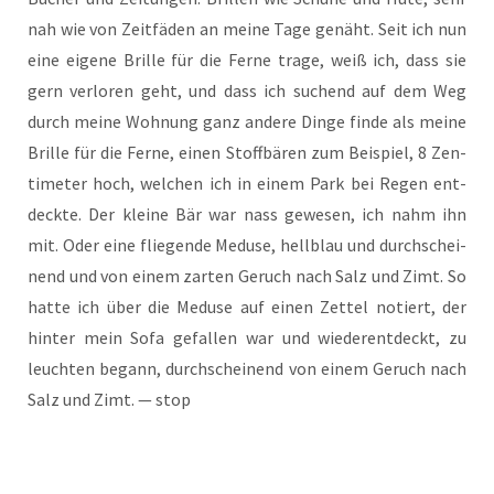
nah wie von Zeit­fä­den an mei­ne Tage genäht. Seit ich nun
eine eige­ne Bril­le für die Fer­ne tra­ge, weiß ich, dass sie
gern ver­lo­ren geht, und dass ich suchend auf dem Weg
durch mei­ne Woh­nung ganz ande­re Din­ge fin­de als mei­ne
Bril­le für die Fer­ne, einen Stoff­bä­ren zum Bei­spiel, 8 Zen­
ti­me­ter hoch, wel­chen ich in einem Park bei Regen ent­
deck­te. Der klei­ne Bär war nass gewe­sen, ich nahm ihn
mit. Oder eine flie­gen­de Medu­se, hell­blau und durch­schei­
nend und von einem zar­ten Geruch nach Salz und Zimt. So
hat­te ich über die Medu­se auf einen Zet­tel notiert, der
hin­ter mein Sofa gefal­len war und wie­der­ent­deckt, zu
leuch­ten begann, durch­schei­nend von einem Geruch nach
Salz und Zimt. — stop