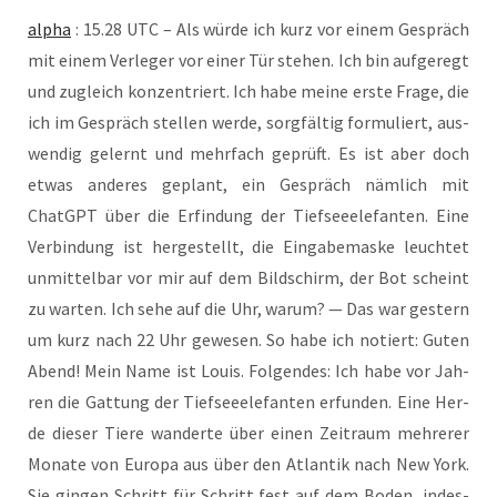
alpha
: 15.28 UTC – Als wür­de ich kurz vor einem Gespräch
mit einem Ver­le­ger vor einer Tür ste­hen. Ich bin auf­ge­regt
und zugleich kon­zen­triert. Ich habe mei­ne ers­te Fra­ge, die
ich im Gespräch stel­len wer­de, sorg­fäl­tig for­mu­liert, aus­
wen­dig gelernt und mehr­fach geprüft. Es ist aber doch
etwas ande­res geplant, ein Gespräch näm­lich mit
ChatGPT über die Erfin­dung der Tief­see­ele­fan­ten. Eine
Ver­bin­dung ist her­ge­stellt, die Ein­ga­be­mas­ke leuch­tet
unmit­tel­bar vor mir auf dem Bild­schirm, der Bot scheint
zu war­ten. Ich sehe auf die Uhr, war­um? — Das war ges­tern
um kurz nach 22 Uhr gewe­sen. So habe ich notiert: Guten
Abend! Mein Name ist Lou­is. Fol­gen­des: Ich habe vor Jah­
ren die Gat­tung der Tief­see­ele­fan­ten erfun­den. Eine Her­
de die­ser Tie­re wan­der­te über einen Zeit­raum meh­re­rer
Mona­te von Euro­pa aus über den Atlan­tik nach New York.
Sie gin­gen Schritt für Schritt fest auf dem Boden, indes­