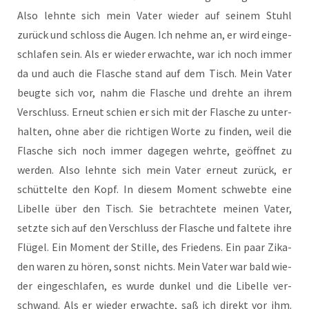
Also lehn­te sich mein Vater wie­der auf sei­nem Stuhl
zurück und schloss die Augen. Ich neh­me an, er wird ein­ge­
schla­fen sein. Als er wie­der erwach­te, war ich noch immer
da und auch die Fla­sche stand auf dem Tisch. Mein Vater
beug­te sich vor, nahm die Fla­sche und dreh­te an ihrem
Ver­schluss. Erneut schien er sich mit der Fla­sche zu unter­
hal­ten, ohne aber die rich­ti­gen Wor­te zu fin­den, weil die
Fla­sche sich noch immer dage­gen wehr­te, geöff­net zu
wer­den. Also lehn­te sich mein Vater erneut zurück, er
schüt­tel­te den Kopf. In die­sem Moment schweb­te eine
Libel­le über den Tisch. Sie betrach­te­te mei­nen Vater,
setz­te sich auf den Ver­schluss der Fla­sche und fal­te­te ihre
Flü­gel. Ein Moment der Stil­le, des Frie­dens. Ein paar Zika­
den waren zu hören, sonst nichts. Mein Vater war bald wie­
der ein­ge­schla­fen, es wur­de dun­kel und die Libel­le ver­
schwand. Als er wie­der erwach­te, saß ich direkt vor ihm.