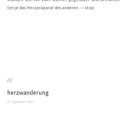
ten je das Herz­prä­pa­rat des ande­ren. — stop
///
herzwanderung
11. September 2012