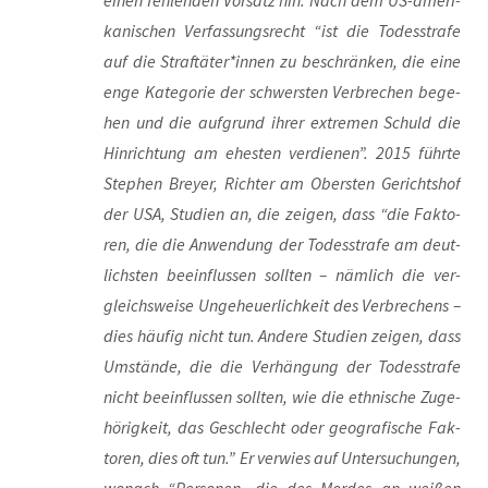
einen feh­len­den Vor­satz hin. Nach dem US-ame­ri­
ka­ni­schen Ver­fas­sungs­recht “ist die Todes­stra­fe
auf die Straftäter*innen zu beschrän­ken, die eine
enge Kate­go­rie der schwers­ten Ver­bre­chen bege­
hen und die auf­grund ihrer extre­men Schuld die
Hin­rich­tung am ehes­ten ver­die­nen”. 2015 führ­te
Ste­phen Brey­er, Rich­ter am Obers­ten Gerichts­hof
der USA, Stu­di­en an, die zei­gen, dass “die Fak­to­
ren, die die Anwen­dung der Todes­stra­fe am deut­
lichs­ten beein­flus­sen soll­ten – näm­lich die ver­
gleichs­wei­se Unge­heu­er­lich­keit des Ver­bre­chens –
dies häu­fig nicht tun. Ande­re Stu­di­en zei­gen, dass
Umstän­de, die die Ver­hän­gung der Todes­stra­fe
nicht beein­flus­sen soll­ten, wie die eth­ni­sche Zuge­
hö­rig­keit, das Geschlecht oder geo­gra­fi­sche Fak­
to­ren, dies oft tun.” Er ver­wies auf Unter­su­chun­gen,