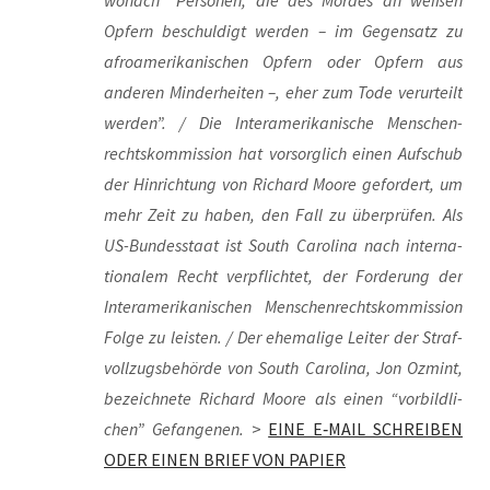
wonach “Per­so­nen, die des Mor­des an wei­ßen
Opfern beschul­digt wer­den – im Gegen­satz zu
afro­ame­ri­ka­ni­schen Opfern oder Opfern aus
ande­ren Min­der­hei­ten –, eher zum Tode ver­ur­teilt
wer­den”. / Die Inter­ame­ri­ka­ni­sche Men­schen­
rechts­kom­mis­si­on hat vor­sorg­lich einen Auf­schub
der Hin­rich­tung von Richard Moo­re gefor­dert, um
mehr Zeit zu haben, den Fall zu über­prü­fen. Als
US-Bun­des­staat ist South Caro­li­na nach inter­na­
tio­na­lem Recht ver­pflich­tet, der For­de­rung der
Inter­ame­ri­ka­ni­schen Men­schen­rechts­kom­mis­si­on
Fol­ge zu leis­ten. / Der ehe­ma­li­ge Lei­ter der Straf­
voll­zugs­be­hör­de von South Caro­li­na, Jon Ozmint,
bezeich­ne­te Richard Moo­re als einen “vor­bild­li­
chen” Gefan­ge­nen.
>
EINE E‑MAIL SCHREIBEN
ODER EINEN BRIEF VON PAPIER