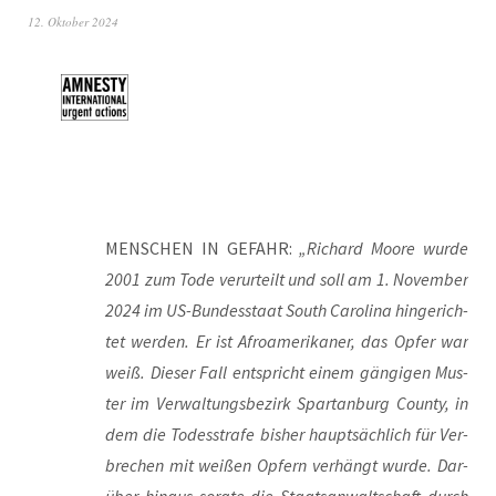
12. Oktober 2024
MENSCHEN IN GEFAHR:
„Richard Moo­re wur­de
2001 zum Tode ver­ur­teilt und soll am 1. Novem­ber
2024 im US-Bun­des­staat South Caro­li­na hin­ge­rich­
tet wer­den. Er ist Afro­ame­ri­ka­ner, das Opfer war
weiß. Die­ser Fall ent­spricht einem gän­gi­gen Mus­
ter im Ver­wal­tungs­be­zirk Spar­tan­burg Coun­ty, in
dem die Todes­stra­fe bis­her haupt­säch­lich für Ver­
bre­chen mit wei­ßen Opfern ver­hängt wur­de. Dar­