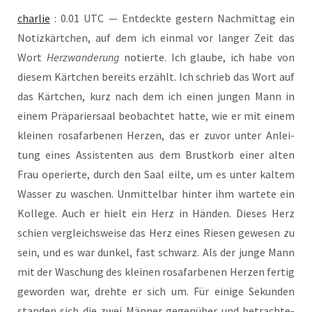
char­lie
: 0.01 UTC — Ent­deck­te ges­tern Nach­mit­tag ein
Notiz­kärt­chen, auf dem ich ein­mal vor lan­ger Zeit das
Wort
Herz­wan­de­rung
notier­te. Ich glau­be, ich habe von
die­sem Kärt­chen bereits erzählt. Ich schrieb das Wort auf
das Kärt­chen, kurz nach dem ich einen jun­gen Mann in
einem Prä­pa­rier­saal beob­ach­tet hat­te, wie er mit einem
klei­nen rosa­far­be­nen Her­zen, das er zuvor unter Anlei­
tung eines Assis­ten­ten aus dem Brust­korb einer alten
Frau ope­rier­te, durch den Saal eil­te, um es unter kal­tem
Was­ser zu waschen. Unmit­tel­bar hin­ter ihm war­te­te ein
Kol­le­ge. Auch er hielt ein Herz in Hän­den. Die­ses Herz
schien ver­gleichs­wei­se das Herz eines Rie­sen gewe­sen zu
sein, und es war dun­kel, fast schwarz. Als der jun­ge Mann
mit der Waschung des klei­nen rosa­far­be­nen Her­zen fer­tig
gewor­den war, dreh­te er sich um. Für eini­ge Sekun­den
stan­den sich die zwei Män­ner gegen­über und betrach­te­