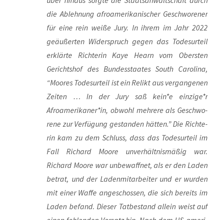
über hin­aus sorg­te die Staats­an­walt­schaft durch
die Ableh­nung afro­ame­ri­ka­ni­scher Geschwo­re­ner
für eine rein wei­ße Jury. In ihrem im Jahr 2022
geäu­ßer­ten Wider­spruch gegen das Todes­ur­teil
erklär­te Rich­te­rin Kaye Hearn vom Obers­ten
Gerichts­hof des Bun­des­staa­tes South Caro­li­na,
“Moo­res Todes­ur­teil ist ein Relikt aus ver­gan­ge­nen
Zei­ten … In der Jury saß kein*e einzige*r
Afroamerikaner*in, obwohl meh­re­re als Geschwo­
re­ne zur Ver­fü­gung gestan­den hät­ten.” Die Rich­te­
rin kam zu dem Schluss, dass das Todes­ur­teil im
Fall Richard Moo­re unver­hält­nis­mä­ßig war.
Richard Moo­re war unbe­waff­net, als er den Laden
betrat, und der Laden­mit­ar­bei­ter und er wur­den
mit einer Waf­fe ange­schos­sen, die sich bereits im
Laden befand. Die­ser Tat­be­stand allein weist auf