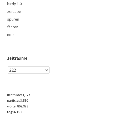
birdy 1.0
zeitlupe
spuren
fähren
noe
zeiträume
lichtbilder
1,177
particles
3,550
wörter 809,978
tags
6,153