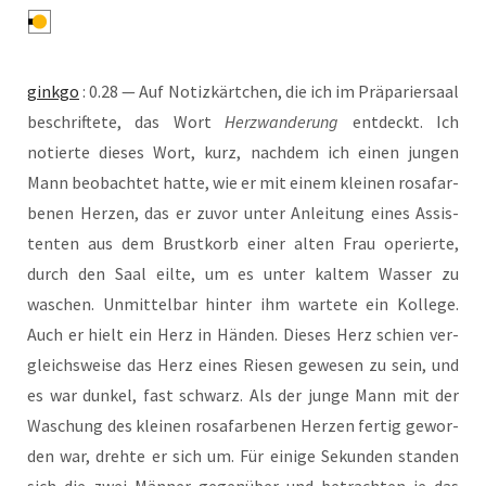
gink­go
: 0.28 — Auf Notiz­kärt­chen, die ich im Prä­pa­rier­saal
beschrif­te­te, das Wort
Herz­wan­de­rung
ent­deckt. Ich
notier­te die­ses Wort, kurz, nach­dem ich einen jun­gen
Mann beob­ach­tet hat­te, wie er mit einem klei­nen rosa­far­
be­nen Her­zen, das er zuvor unter Anlei­tung eines Assis­
ten­ten aus dem Brust­korb einer alten Frau ope­rier­te,
durch den Saal eil­te, um es unter kal­tem Was­ser zu
waschen. Unmit­tel­bar hin­ter ihm war­te­te ein Kol­le­ge.
Auch er hielt ein Herz in Hän­den. Die­ses Herz schien ver­
gleichs­wei­se das Herz eines Rie­sen gewe­sen zu sein, und
es war dun­kel, fast schwarz. Als der jun­ge Mann mit der
Waschung des klei­nen rosa­far­be­nen Her­zen fer­tig gewor­
den war, dreh­te er sich um. Für eini­ge Sekun­den stan­den
sich die zwei Män­ner gegen­über und betrach­ten je das