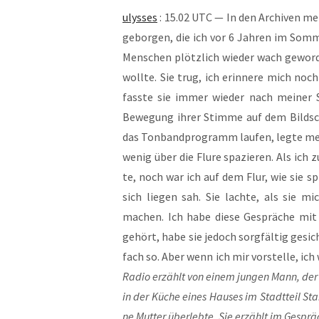
ulys­ses
: 15.02 UTC — In den Archi­ven mei­
gebor­gen, die ich vor 6 Jah­ren im Som­
Men­schen plötz­lich wie­der wach gewor­
woll­te. Sie trug, ich erin­ne­re mich noch
fass­te sie immer wie­der nach mei­ner S
Bewe­gung ihrer Stim­me auf dem Bild­schi
das Ton­band­pro­gramm lau­fen, leg­te me
wenig über die Flu­re spa­zie­ren. Als ich
te, noch war ich auf dem Flur, wie sie sp
sich lie­gen sah. Sie lach­te, als sie m
machen. Ich habe die­se Gesprä­che mit m
gehört, habe sie jedoch sorg­fäl­tig gesi­c
fach so. Aber wenn ich mir vor­stel­le, ich
Radio erzählt von einem jun­gen Mann, der sic
in der Küche eines Hau­ses im Stadt­teil St
ne Mut­ter über­leb­te. Sie erzählt im Gesprä