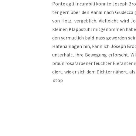
Pon­te agli Incura­bili könn­te Joseph Br
ter gern über den Kanal nach Giudec­ca 
von Holz, vergeb­lich. Viel­leicht wird 
klei­nen Klapp­stuhl mitge­nommen haben 
den vermut­lich bald nass gewor­den sei
Hafen­an­lagen hin, kann ich Joseph Brod­
unter­hält, ihre Bewe­gung erforscht. Wi
braun rosa­far­be­ner feuch­ter Elefan­ten
diert, wie er sich dem Dich­ter nähert, al
stop