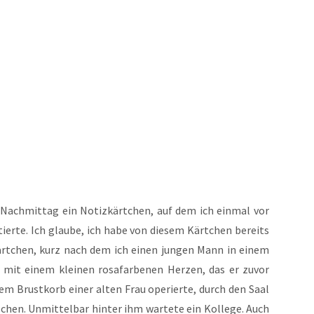
 Nach­mit­tag ein Notiz­kärt­chen, auf dem ich ein­mal vor
ier­te. Ich glau­be, ich habe von die­sem Kärt­chen bereits
ärt­chen, kurz nach dem ich einen jun­gen Mann in einem
er mit einem klei­nen rosa­far­be­nen Her­zen, das er zuvor
dem Brust­korb einer alten Frau ope­rier­te, durch den Saal
hen. Unmit­tel­bar hin­ter ihm war­te­te ein Kol­le­ge. Auch