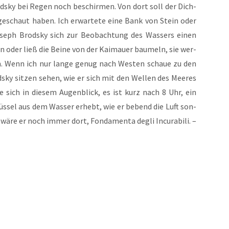
od­sky bei Regen noch beschir­men. Von dort soll der Dich­
geschaut haben. Ich erwar­tete eine Bank von Stein oder
Joseph Brod­sky sich zur Beob­ach­tung des Was­sers einen
oder ließ die Bei­ne von der Kai­mau­er bau­meln, sie wer­
n. Wenn ich nur lan­ge genug nach Wes­ten schaue zu den
sky sit­zen sehen, wie er sich mit den Wel­len des Mee­res
e sich in die­sem Augen­blick, es ist kurz nach 8 Uhr, ein
­rüssel aus dem Was­ser erhebt, wie er bebend die Luft son­
s wäre er noch immer dort, Fonda­menta degli Incura­bili. –