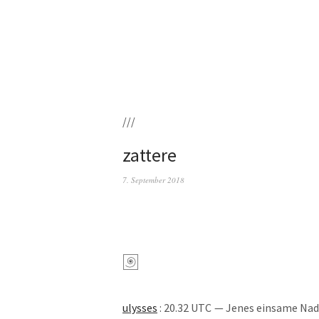
///
zattere
7. September 2018
ulys­ses
: 20.32 UTC — Jenes ein­sa­me Nad