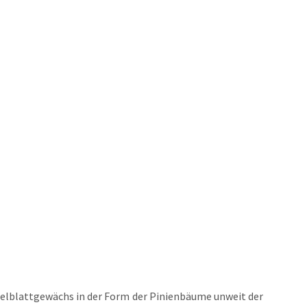
el­blatt­ge­wächs in der Form der Pini­en­bäume unweit der