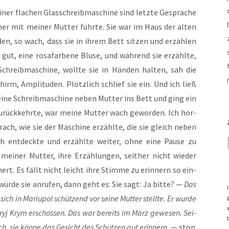
ner fla­chen Glas­schreib­ma­schi­ne sind letz­te Gesprä­che
mer mit mei­ner Mut­ter führ­te. Sie war im Haus der alten
den, so wach, dass sie in ihrem Bett sit­zen und erzäh­len
 gut, eine rosa­far­be­ne Blu­se, und wäh­rend sie erzähl­te,
chreib­ma­schi­ne, woll­te sie in Hän­den hal­ten, sah die
rm, Ampli­tu­den. Plötz­lich schlief sie ein. Und ich ließ
i­ne Schreib­ma­schi­ne neben Mut­ter ins Bett und ging ein
 zurück­kehr­te, war mei­ne Mut­ter wach gewor­den. Ich hör­
rach, wie sie der Maschi­ne erzähl­te, die sie gleich neben
ich ent­deck­te und erzähl­te wei­ter, ohne eine Pau­se zu
ei­ner Mut­ter, ihre Erzäh­lun­gen, seit­her nicht wie­der
hert. Es fällt nicht leicht ihre Stim­me zu erin­nern so ein­
 wür­de sie anru­fen, dann geht es: Sie sagt: Ja bit­te? —
Das
h in Mariu­pol schüt­zend vor sei­ne Mut­ter stell­te. Er wur­de
a­ryj Krym erschos­sen. Das war bereits im März gewe­sen. Sei­
ch, sie kön­ne das Gesicht des Schüt­zen gut erin­nern.
— stop