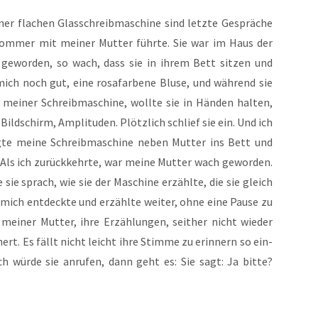
er fla­chen Glas­schreib­ma­schi­ne sind letz­te Gesprä­che
Som­mer mit mei­ner Mut­ter führ­te. Sie war im Haus der
 gewor­den, so wach, dass sie in ihrem Bett sit­zen und
 mich noch gut, eine rosa­far­be­ne Blu­se, und wäh­rend sie
mei­ner Schreib­ma­schi­ne, woll­te sie in Hän­den hal­ten,
ld­schirm, Ampli­tu­den. Plötz­lich schlief sie ein. Und ich
­te mei­ne Schreib­ma­schi­ne neben Mut­ter ins Bett und
. Als ich zurück­kehr­te, war mei­ne Mut­ter wach gewor­den.
 sie sprach, wie sie der Maschi­ne erzähl­te, die sie gleich
e mich ent­deck­te und erzähl­te wei­ter, ohne eine Pau­se zu
ei­ner Mut­ter, ihre Erzäh­lun­gen, seit­her nicht wie­der
hert. Es fällt nicht leicht ihre Stim­me zu erin­nern so ein­
ch wür­de sie anru­fen, dann geht es: Sie sagt: Ja bit­te?