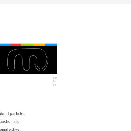
about particles
zeichenlinie
jennifer.five