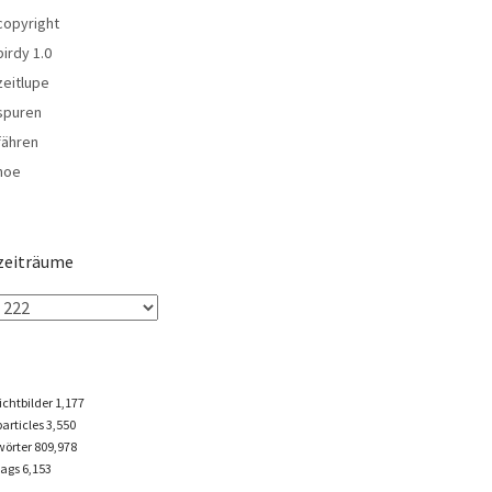
copyright
birdy 1.0
zeitlupe
spuren
fähren
noe
zeiträume
lichtbilder
1,177
particles
3,550
wörter 809,978
tags
6,153