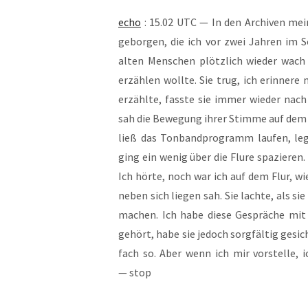
echo
: 15.02 UTC — In den Archi­ven mei­n
gebor­gen, die ich vor zwei Jah­ren im 
alten Men­schen plötz­lich wie­der wach
erzäh­len woll­te. Sie trug, ich erin­ne­re
erzähl­te, fass­te sie immer wie­der nach 
sah die Bewe­gung ihrer Stim­me auf dem Bi
ließ das Ton­band­pro­gramm lau­fen, leg
ging ein wenig über die Flu­re spa­zie­ren
Ich hör­te, noch war ich auf dem Flur, wie
neben sich lie­gen sah. Sie lach­te, als si
machen. Ich habe die­se Gesprä­che mit m
gehört, habe sie jedoch sorg­fäl­tig gesi­c
fach so. Aber wenn ich mir vor­stel­le, i
— stop