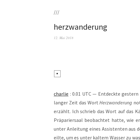
///
herzwanderung
12. Mai 2018
char­lie
: 0.01 UTC — Ent­deck­te ges­tern
lan­ger Zeit das Wort
Herz­wan­de­rung
not
erzählt. Ich schrieb das Wort auf das K
Prä­pa­rier­saal beob­ach­tet hat­te, wie 
unter Anlei­tung eines Assis­ten­ten aus 
eil­te, um es unter kal­tem Was­ser zu wasc