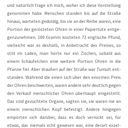
und natür­lich fra­ge ich mich, woher ich die­se Vor­stel­lung
genom­men habe. Men­schen stan­den bis auf die Stra­ße
hin­aus, war­te­ten gedul­dig, bis sie an der Rei­he waren, eine
Por­ti­on der gerös­te­ten Ohren in einer Papier­tü­te ent­ge­
gen­zu­neh­men. 100 Gramm kos­te­ten 72 eng­li­sche Pfund,
viel­leicht war es des­halb, in Anbe­tracht des Prei­ses, so
still im Laden, man hör­te nur ein Zischen, sobald aus
einem Schäu­fel­chen eine wei­te­re Por­ti­on Ohren in die
Pfan­ne fiel. Aber drau­ßen auf der Stra­ße war Tumult ent­
stan­den. Wäh­rend die einen sich über den enor­men Preis
der Ohren beschwer­ten, waren ande­re sehr deut­lich gegen
den Ver­kauf mensch­li­cher Ohren über­haupt ein­ge­stellt.
Das sind gezüch­te­te Orga­ne, sag­ten sie, sie waren nie an
einem mensch­li­chen Kopf befes­tigt. Ande­re hin­ge­gen
empör­ten sich dar­über, dass es doch ver­rückt sei, für
etwas, das nie­mals echt gewe­sen war, eine der­art exzel­