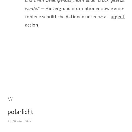
und ihren Zellengenoss_innen unter Druck gesetzt
wur­de.“
— Hin­ter­grund­in­for­ma­tio­nen sowie emp­
foh­le­ne schrift­li­che Aktio­nen unter »> ai :
urgent
action
///
polarlicht
31. Oktober 2017