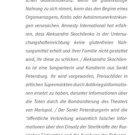
schen Glu­ten­in­to­le­ranz. Wenn sie glu­ten­hal­ti­ge
Nah­rung zu sich nimmt, kann das den Beginn eines
Organ­ver­sa­gens, Krebs oder Auto­im­mun­erkran­kun­
gen ver­ur­sa­chen. Amnes­ty Inter­na­tio­nal hat erfah­
ren, dass Alek­san­dra Skoch­i­len­ko in der Unter­su­
chungs­haft­ein­rich­tung kei­ne glu­ten­frei­en Nah­
rungs­mit­tel erhält und ihrer Fami­lie nicht gestat­tet
wird, ihr die­se zu schi­cken. / Alek­san­dra Skoch­i­len­
ko ist eine Song­wri­te­rin und Künst­le­rin aus Sankt
Peters­burg. Ihr wird vor­ge­wor­fen, Preis­schil­der in
ört­li­chen Super­märk­ten durch Anti­kriegs­in­for­ma­tio­
nen ersetzt zu haben, dar­un­ter Infor­ma­tio­nen über
die Toten durch die Bom­bar­die­rung des Thea­ters
von Mariu­pol. / Der Sankt Peters­bur­ge­rin wird die
“öffent­li­che Ver­brei­tung wis­sent­lich fal­scher Infor­
ma­tio­nen über den Ein­satz der Streit­kräf­te der Rus­