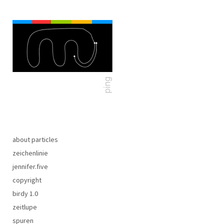
about particles
zeichenlinie
jennifer.five
copyright
birdy 1.0
zeitlupe
spuren