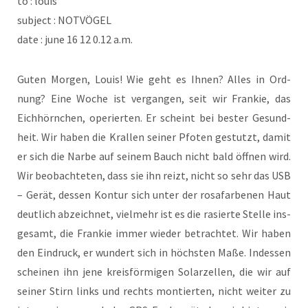
to : louis
sub­ject : NOTVÖGEL
date : june 16 12 0.12 a.m.
Guten Mor­gen, Lou­is! Wie geht es Ihnen? Alles in Ord­
nung? Eine Woche ist ver­gan­gen, seit wir Fran­kie, das
Eich­hörn­chen, ope­rier­ten. Er scheint bei bes­ter Gesund­
heit. Wir haben die Kral­len sei­ner Pfo­ten gestutzt, damit
er sich die Nar­be auf sei­nem Bauch nicht bald öff­nen wird.
Wir beob­ach­te­ten, dass sie ihn reizt, nicht so sehr das USB
– Gerät, des­sen Kon­tur sich unter der rosa­far­be­nen Haut
deut­lich abzeich­net, viel­mehr ist es die rasier­te Stel­le ins­
ge­samt, die Fran­kie immer wie­der betrach­tet. Wir haben
den Ein­druck, er wun­dert sich in höchs­ten Maße. Indes­sen
schei­nen ihn jene kreis­för­mi­gen Solar­zel­len, die wir auf
sei­ner Stirn links und rechts mon­tier­ten, nicht wei­ter zu