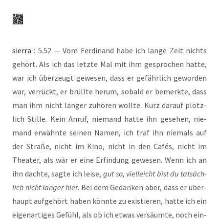
sier­ra
: 5.52 — Vom Fer­di­nand habe ich lan­ge Zeit nichts
gehört. Als ich das letz­te Mal mit ihm gespro­chen hat­te,
war ich über­zeugt gewe­sen, dass er gefähr­lich gewor­den
war, ver­rückt, er brüll­te her­um, sobald er bemerk­te, dass
man ihm nicht län­ger zuhö­ren woll­te. Kurz dar­auf plötz­
lich Stil­le. Kein Anruf, nie­mand hat­te ihn gese­hen, nie­
mand erwähn­te sei­nen Namen, ich traf ihn nie­mals auf
der Stra­ße, nicht im Kino, nicht in den Cafés, nicht im
Thea­ter, als wär er eine Erfin­dung gewe­sen. Wenn ich an
ihn dach­te, sag­te ich lei­se,
gut so, viel­leicht bist du tat­säch­
lich nicht län­ger hier
. Bei dem Gedan­ken aber, dass er über­
haupt auf­ge­hört haben könn­te zu exis­tie­ren, hat­te ich ein
eigen­ar­ti­ges Gefühl, als ob ich etwas ver­säum­te, noch ein­