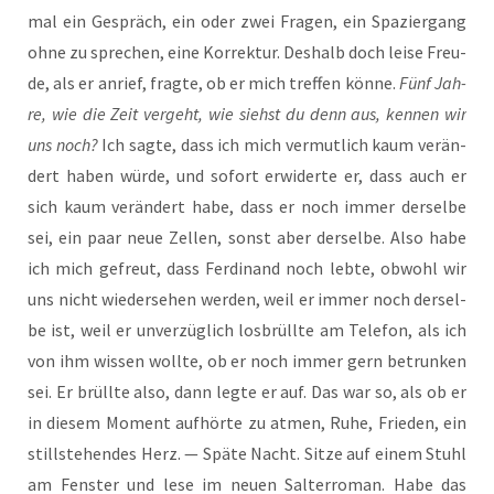
mal ein Gespräch, ein oder zwei Fra­gen, ein Spa­zier­gang
ohne zu spre­chen, eine Kor­rek­tur. Des­halb doch lei­se Freu­
de, als er anrief, frag­te, ob er mich tref­fen kön­ne.
Fünf Jah­
re, wie die Zeit ver­geht, wie siehst du denn aus, ken­nen wir
uns noch?
Ich sag­te, dass ich mich ver­mut­lich kaum ver­än­
dert haben wür­de, und sofort erwi­der­te er, dass auch er
sich kaum ver­än­dert habe, dass er noch immer der­sel­be
sei, ein paar neue Zel­len, sonst aber der­sel­be. Also habe
ich mich gefreut, dass Fer­di­nand noch leb­te, obwohl wir
uns nicht wie­der­se­hen wer­den, weil er immer noch der­sel­
be ist, weil er unver­züg­lich los­brüll­te am Tele­fon, als ich
von ihm wis­sen woll­te, ob er noch immer gern betrun­ken
sei. Er brüll­te also, dann leg­te er auf. Das war so, als ob er
in die­sem Moment auf­hör­te zu atmen, Ruhe, Frie­den, ein
still­ste­hen­des Herz. — Spä­te Nacht. Sit­ze auf einem Stuhl
am Fens­ter und lese im neu­en Sal­ter­ro­man. Habe das