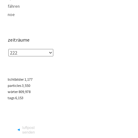
fähren
noe
zeiträume
lichtbilder
1,177
particles
3,550
wörter 809,978
tags
6,153