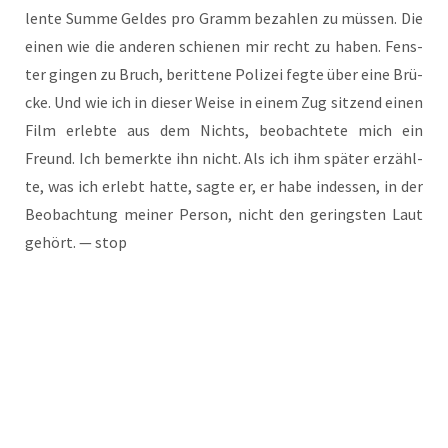
len­te Sum­me Gel­des pro Gramm bezah­len zu müs­sen. Die
einen wie die ande­ren schie­nen mir recht zu haben. Fens­
ter gin­gen zu Bruch, berit­te­ne Poli­zei feg­te über eine Brü­
cke. Und wie ich in die­ser Wei­se in einem Zug sit­zend einen
Film erleb­te aus dem Nichts, beob­ach­te­te mich ein
Freund. Ich bemerk­te ihn nicht. Als ich ihm spä­ter erzähl­
te, was ich erlebt hat­te, sag­te er, er habe indes­sen, in der
Beob­ach­tung mei­ner Per­son, nicht den gerings­ten Laut
gehört. — stop