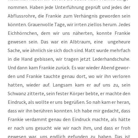
nom­men. Haben jede Unter­füh­rung geprüft und jedes der
Abfluss­roh­re, die Fran­kie zum Ver­häng­nis gewor­den sein
könn­ten. Grau­en­vol­le Tage, wir irr­ten ziel­los her­um. Jedes
Eich­hörn­chen, dem wir uns näher­ten, konn­te Fran­kie
gewe­sen sein. Das war ein Alb­traum, eine unge­heu­re
Sache, wie ähn­lich sie sich doch sind. Matt wur­de mehr­fach
in die Hand gebis­sen, wir tra­gen jetzt Leder­hand­schu­he.
Und dann kam Fran­kie zurück. Es war wie­der Abend gewor­
den und Fran­kie tauch­te genau dort, wo wir ihn ver­lo­ren
hat­ten, wie­der auf. Lang­sam kam er auf uns zu, sein
Schwanz zit­ter­te, sein fes­ter Kör­per beb­te, er mach­te den
Ein­druck, als woll­te er uns begrü­ßen. So nah kam er her­an,
dass wir ihn berüh­ren konn­ten. Ich habe mir gedacht, dass
Fran­kie ver­dammt genau den Ein­druck mach­te, als hät­te
er nach uns gesucht wie wir nach ihm, und dass er froh
gewe­sen war, uns end­lich gefun­den zu haben. Das ist