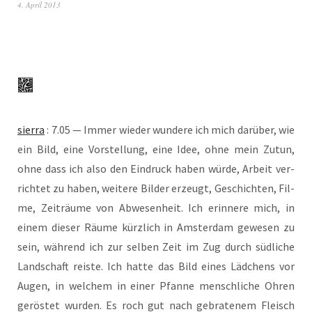
4. April 2013
sier­ra
: 7.05 — Immer wie­der wun­de­re ich mich dar­über, wie
ein Bild, eine Vor­stel­lung, eine Idee, ohne mein Zutun,
ohne dass ich also den Ein­druck haben wür­de, Arbeit ver­
rich­tet zu haben, wei­te­re Bil­der erzeugt, Geschich­ten, Fil­
me, Zeit­räu­me von Abwe­sen­heit. Ich erin­ne­re mich, in
einem die­ser Räu­me kürz­lich in Ams­ter­dam gewe­sen zu
sein, wäh­rend ich zur sel­ben Zeit im Zug durch süd­li­che
Land­schaft reis­te. Ich hat­te das Bild eines Läd­chens vor
Augen, in wel­chem in einer Pfan­ne mensch­li­che Ohren
gerös­tet wur­den. Es roch gut nach gebra­te­nem Fleisch