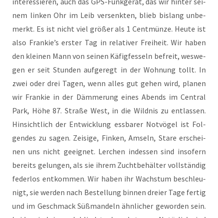
inter­es­sie­ren, auch das GPS-Funk­ge­rät, das wir hin­ter sei­
nem lin­ken Ohr im Leib ver­senk­ten, blieb bis­lang unbe­
merkt. Es ist nicht viel grö­ßer als 1 Cent­mün­ze. Heu­te ist
also Frankie’s ers­ter Tag in rela­ti­ver Frei­heit. Wir haben
den klei­nen Mann von sei­nen Käfig­fes­seln befreit, wes­we­
gen er seit Stun­den auf­ge­regt in der Woh­nung tollt. In
zwei oder drei Tagen, wenn alles gut gehen wird, pla­nen
wir Fran­kie in der Däm­me­rung eines Abends im Cen­tral
Park, Höhe 87. Stra­ße West, in die Wild­nis zu ent­las­sen.
Hin­sicht­lich der Ent­wick­lung ess­ba­rer Not­vö­gel ist Fol­
gen­des zu sagen. Zei­si­ge, Fin­ken, Amseln, Sta­re erschei­
nen uns nicht geeig­net. Ler­chen indes­sen sind inso­fern
bereits gelun­gen, als sie ihrem Zucht­be­häl­ter voll­stän­dig
feder­los ent­kom­men. Wir haben ihr Wachs­tum beschleu­
nigt, sie wer­den nach Bestel­lung bin­nen drei­er Tage fer­tig
und im Geschmack Süß­man­deln ähn­li­cher gewor­den sein.