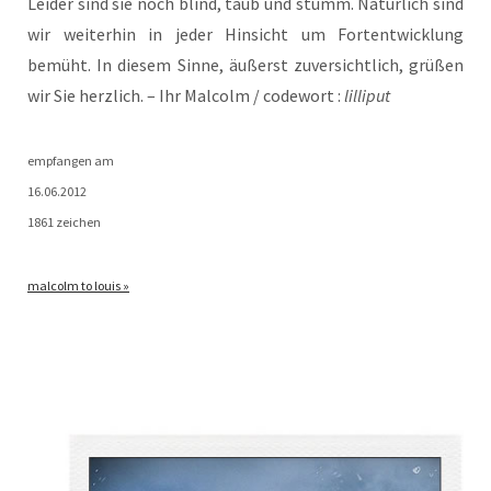
Lei­der sind sie noch blind, taub und stumm. Natür­lich sind
wir wei­ter­hin in jeder Hin­sicht um Fort­ent­wick­lung
bemüht. In die­sem Sin­ne, äußerst zuver­sicht­lich, grü­ßen
wir Sie herz­lich. – Ihr Mal­colm / code­wort :
lil­li­put
emp­fan­gen am
16.06.2012
1861 zeichen
mal­colm to louis »