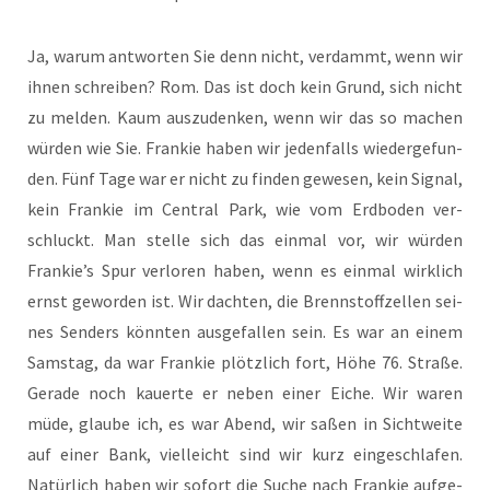
Ja, war­um ant­wor­ten Sie denn nicht, ver­dammt, wenn wir
ihnen schrei­ben? Rom. Das ist doch kein Grund, sich nicht
zu mel­den. Kaum aus­zu­den­ken, wenn wir das so machen
wür­den wie Sie. Fran­kie haben wir jeden­falls wie­der­ge­fun­
den. Fünf Tage war er nicht zu fin­den gewe­sen, kein Signal,
kein Fran­kie im Cen­tral Park, wie vom Erd­bo­den ver­
schluckt. Man stel­le sich das ein­mal vor, wir wür­den
Frankie’s Spur ver­lo­ren haben, wenn es ein­mal wirk­lich
ernst gewor­den ist. Wir dach­ten, die Brenn­stoff­zel­len sei­
nes Sen­ders könn­ten aus­ge­fal­len sein. Es war an einem
Sams­tag, da war Fran­kie plötz­lich fort, Höhe 76. Stra­ße.
Gera­de noch kau­er­te er neben einer Eiche. Wir waren
müde, glau­be ich, es war Abend, wir saßen in Sicht­wei­te
auf einer Bank, viel­leicht sind wir kurz ein­ge­schla­fen.
Natür­lich haben wir sofort die Suche nach Fran­kie auf­ge­