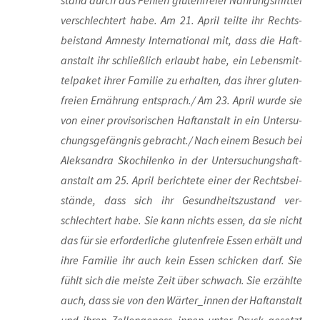
stand durch das Feh­len glu­ten­frei­er Nah­rungs­mit­tel
ver­schlech­tert habe. Am 21. April teil­te ihr Rechts­
bei­stand Amnes­ty Inter­na­tio­nal mit, dass die Haft­
an­stalt ihr schließ­lich erlaubt habe, ein Lebens­mit­
tel­pa­ket ihrer Fami­lie zu erhal­ten, das ihrer glu­ten­
frei­en Ernäh­rung entsprach./ Am 23. April wur­de sie
von einer pro­vi­so­ri­schen Haft­an­stalt in ein Unter­su­
chungs­ge­fäng­nis gebracht./ Nach einem Besuch bei
Alek­san­dra Skoch­i­len­ko in der Unter­su­chungs­haft­
an­stalt am 25. April berich­te­te einer der Rechts­bei­
stän­de, dass sich ihr Gesund­heits­zu­stand ver­
schlech­tert habe. Sie kann nichts essen, da sie nicht
das für sie erfor­der­li­che glu­ten­freie Essen erhält und
ihre Fami­lie ihr auch kein Essen schi­cken darf. Sie
fühlt sich die meis­te Zeit über schwach. Sie erzähl­te
auch, dass sie von den Wärter_innen der Haft­an­stalt