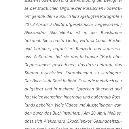
si­schen Föde­ra­ti­on und die Aus­übung der Befug­nis­
se der staat­li­chen Orga­ne der Rus­si­schen Föde­ra­ti­
on” gemäß dem kürz­lich hin­zu­ge­füg­ten Para­gra­fen
207.3 Absatz 2 des Straf­ge­setz­buchs vor­ge­wor­fen. /
Alek­san­dra Skoch­i­len­ko ist in der Kunst­sze­ne
bekannt: Sie schreibt Lie­der, ver­fasst Comic-Bücher
und Car­toons, orga­ni­siert Kon­zer­te und Jam­ses­si­
ons. Außer­dem hat sie das bekann­te “Buch über
Depres­sio­nen” geschrie­ben, das dazu bei­trägt, das
Stig­ma psy­chi­scher Erkran­kun­gen zu ver­rin­gern.
Das Buch ist äußerst beliebt. Es wur­de mehr­fach neu
auf­ge­legt und in meh­re­re Spra­chen über­setzt und
hat vie­len Men­schen inner­halb und außer­halb Russ­
lands gehol­fen. Vie­le Vide­os und Aus­stel­lun­gen wur­
den durch das Buch inspi­riert. / Am 20. April hieß es,
dass sich Alek­san­dra Skoch­i­len­kos Gesund­heits­zu­