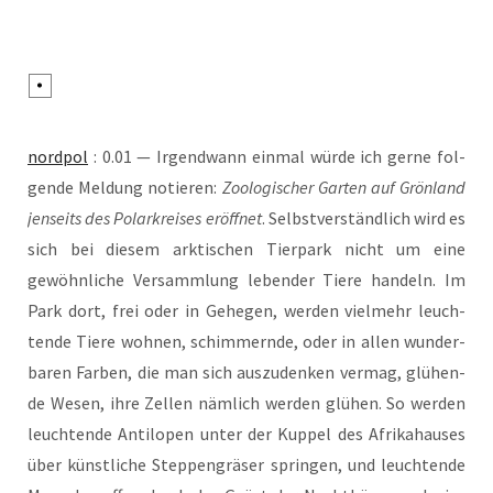
nord­pol
: 0.01 — Irgend­wann ein­mal wür­de ich ger­ne fol­
gen­de Mel­dung notie­ren:
Zoo­lo­gi­scher Gar­ten auf Grön­land
jen­seits des Polar­krei­ses eröff­net
. Selbst­ver­ständ­lich wird es
sich bei die­sem ark­ti­schen Tier­park nicht um eine
gewöhn­li­che Ver­samm­lung leben­der Tie­re han­deln. Im
Park dort, frei oder in Gehe­gen, wer­den viel­mehr leuch­
ten­de Tie­re woh­nen, schim­mern­de, oder in allen wun­der­
ba­ren Far­ben, die man sich aus­zu­den­ken ver­mag, glü­hen­
de Wesen, ihre Zel­len näm­lich wer­den glü­hen. So wer­den
leuch­ten­de Anti­lo­pen unter der Kup­pel des Afri­ka­hau­ses
über künst­li­che Step­pen­grä­ser sprin­gen, und leuch­ten­de