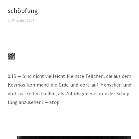
schöpfung
9. November 2007
0.15 — Sind nicht viel­leicht kleins­te Teil­chen, die aus dem
Kos­mos kom­mend die Erde und dort auf Men­schen und
dort auf Zel­len tref­fen, als Zufalls­ge­nera­to­ren der Schöp­
fung anzu­se­hen? — stop