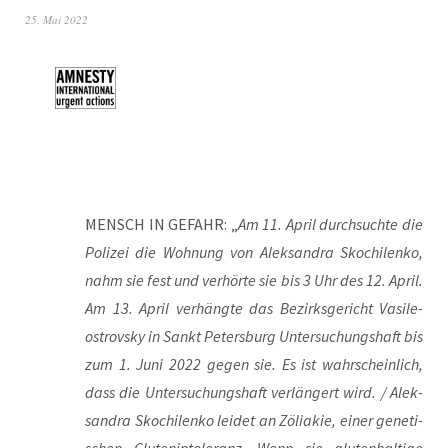
25. Mai 2022
MENSCH IN GEFAHR: „
Am 11. April durch­such­te die
Poli­zei die Woh­nung von Alek­san­dra Skoch­i­len­ko,
nahm sie fest und ver­hör­te sie bis 3 Uhr des 12. April.
Am 13. April ver­häng­te das Bezirks­ge­richt Vasi­le­
ostrovs­ky in Sankt Peters­burg Unter­su­chungs­haft bis
zum 1. Juni 2022 gegen sie. Es ist wahr­schein­lich,
dass die Unter­su­chungs­haft ver­län­gert wird. / Alek­
san­dra Skoch­i­len­ko lei­det an Zöli­a­kie, einer gene­ti­