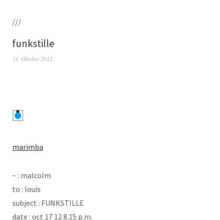
///
funkstille
18. Oktober 2012
marim­ba
~ : malcolm
to : louis
sub­ject : FUNKSTILLE
date : oct 17 12 8.15 p.m.