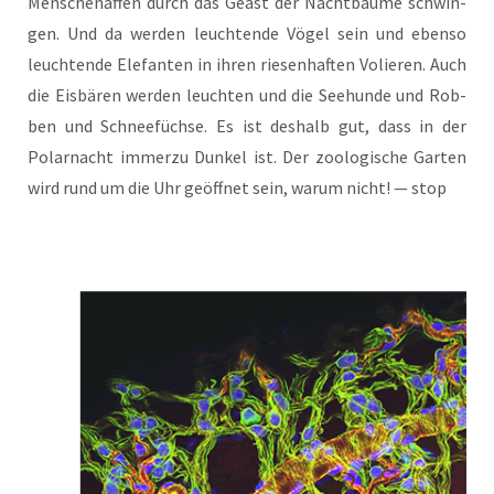
Men­schen­af­fen durch das Geäst der Nacht­bäu­me schwin­
gen. Und da wer­den leuch­ten­de Vögel sein und eben­so
leuch­ten­de Ele­fan­ten in ihren rie­sen­haf­ten Volie­ren. Auch
die Eis­bä­ren wer­den leuch­ten und die See­hun­de und Rob­
ben und Schnee­füch­se. Es ist des­halb gut, dass in der
Polar­nacht immer­zu Dun­kel ist. Der zoo­lo­gi­sche Gar­ten
wird rund um die Uhr geöff­net sein, war­um nicht! — stop