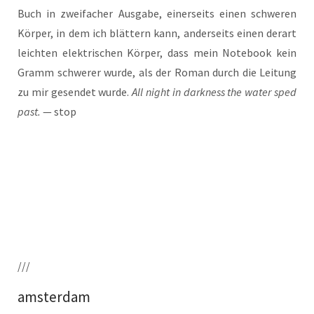
Buch in zwei­fa­cher Aus­ga­be, einer­seits einen schwe­ren
Kör­per, in dem ich blät­tern kann, ander­seits einen der­art
leich­ten elek­tri­schen Kör­per, dass mein Note­book kein
Gramm schwe­rer wur­de, als der Roman durch die Lei­tung
zu mir gesen­det wur­de.
All night in dark­ness the water sped
past.
— stop
///
amsterdam