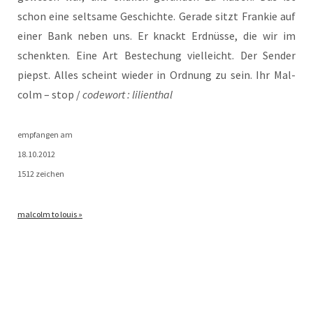
schon eine selt­sa­me Geschich­te. Gera­de sitzt Fran­kie auf
einer Bank neben uns. Er knackt Erd­nüs­se, die wir im
schenk­ten. Eine Art Bestechung viel­leicht. Der Sen­der
piepst. Alles scheint wie­der in Ord­nung zu sein. Ihr Mal­
colm – stop /
code­wort : lilienthal
emp­fan­gen am
18.10.2012
1512 zeichen
mal­colm to louis »