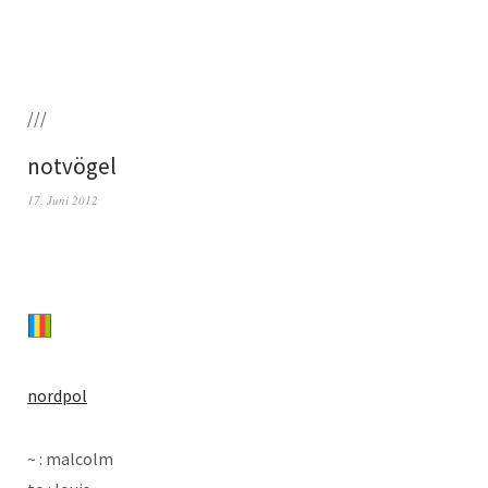
///
notvögel
17. Juni 2012
nord­pol
~ : malcolm