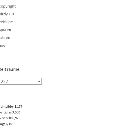
copyright
birdy 1.0
zeitlupe
spuren
fähren
noe
zeiträume
lichtbilder
1,177
particles
3,550
wörter 809,978
tags
6,153