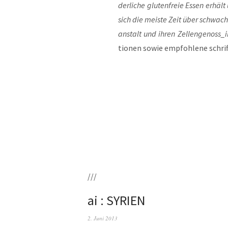
der­li­che glu­ten­freie Essen erhäl
sich die meis­te Zeit über schwach
an­stalt und ihren Zellengenoss_i
tio­nen sowie emp­foh­le­ne schrift
///
ai : SYRIEN
2. Juni 2013