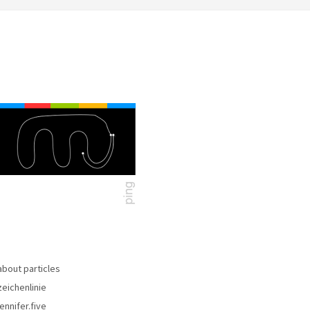
about particles
zeichenlinie
jennifer.five