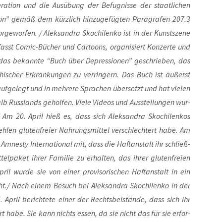
e­ra­ti­on und die Aus­übung der Befug­nis­se der staat­li­chen
i­on” gemäß dem kürz­lich hin­zu­ge­füg­ten Para­gra­fen 207.3
­ge­wor­fen. / Alek­san­dra Skoch­i­len­ko ist in der Kunst­sze­ne
­fasst Comic-Bücher und Car­toons, orga­ni­siert Kon­zer­te und
 das bekann­te “Buch über Depres­sio­nen” geschrie­ben, das
hi­scher Erkran­kun­gen zu ver­rin­gern. Das Buch ist äußerst
f­ge­legt und in meh­re­re Spra­chen über­setzt und hat vie­len
 Russ­lands gehol­fen. Vie­le Vide­os und Aus­stel­lun­gen wur­
 Am 20. April hieß es, dass sich Alek­san­dra Skoch­i­len­kos
­len glu­ten­frei­er Nah­rungs­mit­tel ver­schlech­tert habe. Am
d Amnes­ty Inter­na­tio­nal mit, dass die Haft­an­stalt ihr schließ­
el­pa­ket ihrer Fami­lie zu erhal­ten, das ihrer glu­ten­frei­en
l wur­de sie von einer pro­vi­so­ri­schen Haft­an­stalt in ein
ht./ Nach einem Besuch bei Alek­san­dra Skoch­i­len­ko in der
. April berich­te­te einer der Rechts­bei­stän­de, dass sich ihr
ert habe. Sie kann nichts essen, da sie nicht das für sie erfor­