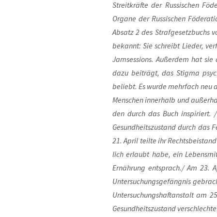
Streit­kräf­te der Rus­si­schen Föd
Orga­ne der Rus­si­schen Föde­ra­t
Absatz 2 des Straf­ge­setz­buchs vor
bekannt: Sie schreibt Lie­der, ver
Jam­ses­si­ons. Außer­dem hat sie
dazu bei­trägt, das Stig­ma psy­c
beliebt. Es wur­de mehr­fach neu au
Men­schen inner­halb und außer­halb
den durch das Buch inspi­riert. /
Gesund­heits­zu­stand durch das Feh
21. April teil­te ihr Rechts­bei­stan
lich erlaubt habe, ein Lebens­mit­t
Ernäh­rung entsprach./ Am 23. Apri
Unter­su­chungs­ge­fäng­nis gebrac
Unter­su­chungs­haft­an­stalt am 25
Gesund­heits­zu­stand ver­schlech­t