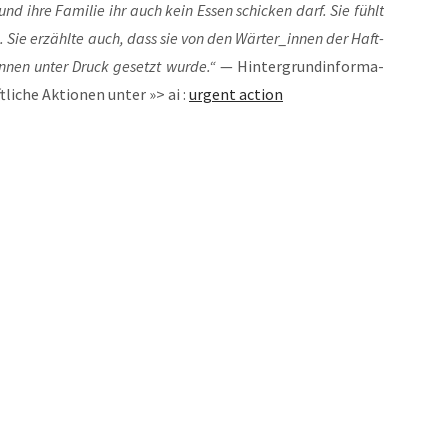
t und ihre Fami­lie ihr auch kein Essen schi­cken darf. Sie fühlt
. Sie erzähl­te auch, dass sie von den Wärter_innen der Haft­
nnen unter Druck gesetzt wur­de.“
— Hin­ter­grund­in­for­ma­
­li­che Aktio­nen unter »> ai :
urgent action