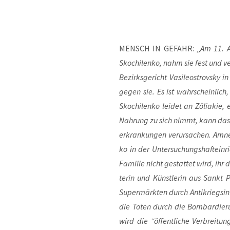
MENSCH IN GEFAHR: „
Am 11. Ap
Skoch­i­len­ko, nahm sie fest und ve
Bezirks­ge­richt Vasi­le­ostrovs­ky
gegen sie. Es ist wahr­schein­lich,
Skoch­i­len­ko lei­det an Zöli­a­kie, 
Nah­rung zu sich nimmt, kann das 
erkran­kun­gen ver­ur­sa­chen. Amnes
ko in der Unter­su­chungs­haft­ein­r
Fami­lie nicht gestat­tet wird, ihr d
te­rin und Künst­le­rin aus Sankt Pe
Super­märk­ten durch Anti­kriegs­in­
die Toten durch die Bom­bar­die­ru
wird die “öffent­li­che Ver­brei­tun