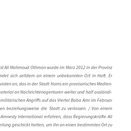
vist Ali Mah­moud Oth­man wur­de im März 2012 in der Pro­vinz
n­det sich seit­dem an einem unbe­kann­ten Ort in Haft. Er
is­ten an, das in der Stadt Homs ein pro­vi­so­ri­sches Medi­en­
te­ri­al an Nach­rich­ten­agen­tu­ren wei­ter und half aus­län­di­
 mili­tä­ri­schen Angriffs auf das Vier­tel Baba Amr im Febru­ar
n bezie­hungs­wei­se die Stadt zu ver­las­sen. / Von einem
 Amnes­ty Inter­na­tio­nal erfah­ren, dass Regie­rungs­kräf­te Ali
i­lung geschickt hat­ten, um ihn an einen bestimm­ten Ort zu