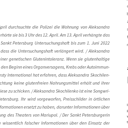
ril durch­such­te die Poli­zei die Woh­nung von Alek­san­dra
r­hör­te sie bis 3 Uhr des 12. April. Am 13. April ver­häng­te das
 in Sankt Peters­burg Unter­su­chungs­haft bis zum 1. Juni 2022
 dass die Unter­su­chungs­haft ver­län­gert wird. / Alek­san­dra
einer gene­ti­schen Glu­ten­in­to­le­ranz. Wenn sie glu­ten­hal­ti­ge
den Beginn eines Organ­ver­sa­gens, Krebs oder Auto­im­mun­
­ty Inter­na­tio­nal hat erfah­ren, dass Alek­san­dra Skoch­i­len­
ich­tung kei­ne glu­ten­frei­en Nah­rungs­mit­tel erhält und ihrer
ie­se zu schi­cken. / Alek­san­dra Skoch­i­len­ko ist eine Song­wri­
ters­burg. Ihr wird vor­ge­wor­fen, Preis­schil­der in ört­li­chen
for­ma­tio­nen ersetzt zu haben, dar­un­ter Infor­ma­tio­nen über
ng des Thea­ters von Mariu­pol. / Der Sankt Peters­bur­ge­rin
g wis­sent­lich fal­scher Infor­ma­tio­nen über den Ein­satz der