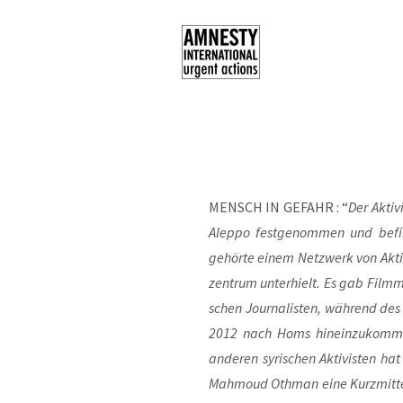
MENSCH IN GEFAHR : “
Der Akti­
Alep­po fest­ge­nom­men und befi
gehör­te einem Netz­werk von Akti­v
zen­trum unter­hielt. Es gab Film­ma­
schen Jour­na­lis­ten, wäh­rend des
2012 nach Homs hin­ein­zu­kom­me
ande­ren syri­schen Akti­vis­ten hat
Mah­moud Oth­man eine Kurz­mit­te