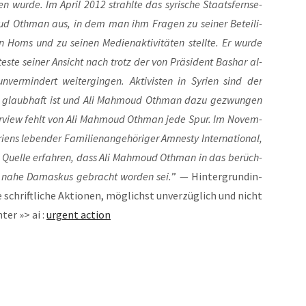
 wur­de. Im April 2012 strahl­te das syri­sche Staats­fern­se­
ud Oth­man aus, in dem man ihm Fra­gen zu sei­ner Betei­li­
Homs und zu sei­nen Medi­en­ak­ti­vi­tä­ten stell­te. Er wur­de
s­te sei­ner Ansicht nach trotz der von Prä­si­dent Bas­har al-
nver­min­dert wei­ter­gin­gen. Akti­vis­ten in Syri­en sind der
ht glaub­haft ist und Ali Mah­moud Oth­man dazu gezwun­gen
­ter­view fehlt von Ali Mah­moud Oth­man jede Spur. Im Novem­
ns leben­der Fami­li­en­an­ge­hö­ri­ger Amnes­ty Inter­na­tio­nal,
­ler Quel­le erfah­ren, dass Ali Mah­moud Oth­man in das berüch­
a­ya nahe Damas­kus gebracht wor­den sei.
” — Hin­ter­grund­in­
 schrift­li­che Aktio­nen, mög­lichst unver­züg­lich und nicht
ter »> ai :
urgent action