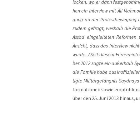
locken, wo er dann fest­ge­nom­men
hen ein Inter­view mit Ali Mah­mo
gung an der Pro­test­be­we­gung in 
zudem gefragt, wes­halb die Pro­te
Assad ein­ge­lei­te­ten Refor­men u
Ansicht, dass das Inter­view nic
wur­de. / Seit die­sem Fern­seh­in
ber 2012 sag­te ein außer­halb Syri­e
die Fami­lie habe aus inof­fi­zi­el
tig­te Mili­tär­ge­fäng­nis Sayd­n
for­ma­tio­nen sowie emp­foh­le­ne
über den 25. Juni 2013 hin­aus, un