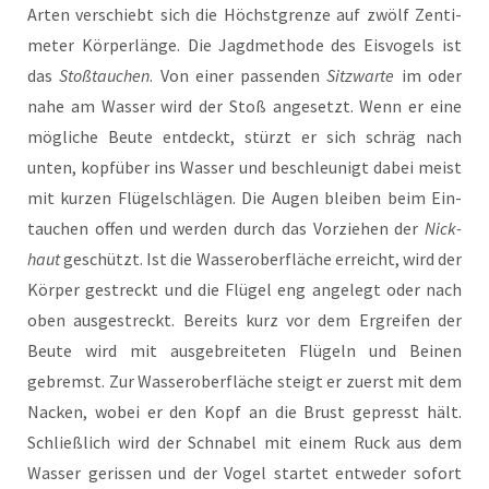
Arten ver­schiebt sich die Höchst­gren­ze auf zwölf Zen­ti­
me­ter Kör­per­län­ge. Die Jagd­me­tho­de des Eis­vo­gels ist
das
Stoß­tau­chen
. Von einer pas­sen­den
Sitz­war­te
im oder
nahe am Was­ser wird der Stoß ange­setzt. Wenn er eine
mög­li­che Beu­te ent­deckt, stürzt er sich schräg nach
unten, kopf­über ins Was­ser und beschleu­nigt dabei meist
mit kur­zen Flü­gel­schlä­gen. Die Augen blei­ben beim Ein­
tau­chen offen und wer­den durch das Vor­zie­hen der
Nick­
haut
geschützt. Ist die Was­ser­ober­flä­che erreicht, wird der
Kör­per gestreckt und die Flü­gel eng ange­legt oder nach
oben aus­ge­streckt. Bereits kurz vor dem Ergrei­fen der
Beu­te wird mit aus­ge­brei­te­ten Flü­geln und Bei­nen
gebremst. Zur Was­ser­ober­flä­che steigt er zuerst mit dem
Nacken, wobei er den Kopf an die Brust gepresst hält.
Schließ­lich wird der Schna­bel mit einem Ruck aus dem
Was­ser geris­sen und der Vogel star­tet ent­we­der sofort