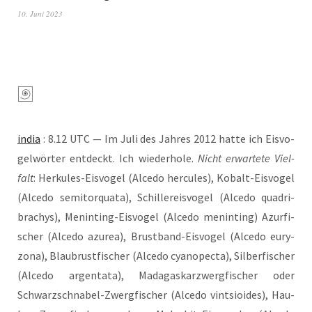
10. Juni 2023
india
: 8.12 UTC — Im Juli des Jah­res 2012 hat­te ich Eis­vo­
gel­wör­ter ent­deckt. Ich wie­der­ho­le.
Nicht erwar­te­te Viel­
falt
: Her­ku­les-Eis­vo­gel (Alce­do her­cu­les), Kobalt-Eis­vo­gel
(Alce­do semi­t­or­qua­ta), Schil­ler­eis­vo­gel (Alce­do qua­dri­
brachys), Men­in­ting-Eis­vo­gel (Alce­do men­in­ting) Azur­fi­
scher (Alce­do azu­rea), Brust­band-Eis­vo­gel (Alce­do eury­
zo­na), Blau­brust­fi­scher (Alce­do cya­nopec­ta), Sil­ber­fi­scher
(Alce­do argen­ta­ta), Mada­gas­karzwerg­fi­scher oder
Schwarz­schna­bel-Zwerg­fi­scher (Alce­do vint­sio­ides), Hau­