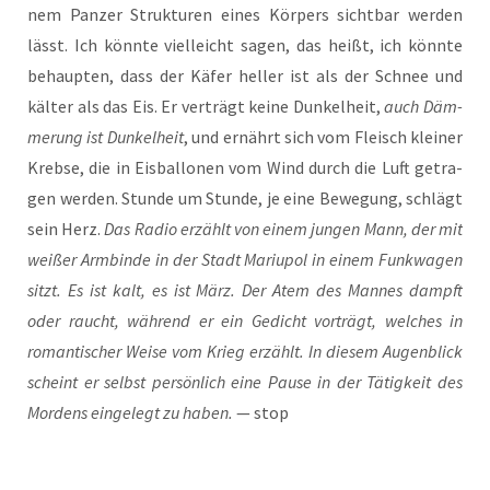
nem Pan­zer Struk­tu­ren eines Kör­pers sicht­bar wer­den
lässt. Ich könn­te viel­leicht sagen, das heißt, ich könn­te
behaup­ten, dass der Käfer hel­ler ist als der Schnee und
käl­ter als das Eis. Er ver­trägt kei­ne Dun­kel­heit,
auch Däm­
me­rung ist Dun­kel­heit
, und ernährt sich vom Fleisch klei­ner
Kreb­se, die in Eis­bal­lo­nen vom Wind durch die Luft getra­
gen wer­den. Stun­de um Stun­de, je eine Bewe­gung, schlägt
sein Herz.
Das Radio erzählt von einem jun­gen Mann, der mit
wei­ßer Arm­bin­de in der Stadt Mariu­pol in einem Funk­wa­gen
sitzt. Es ist kalt, es ist März. Der Atem des Man­nes dampft
oder raucht, wäh­rend er ein Gedicht vor­trägt, wel­ches in
roman­ti­scher Wei­se vom Krieg erzählt. In die­sem Augen­blick
scheint er selbst per­sön­lich eine Pau­se in der Tätig­keit des
Mor­dens ein­ge­legt zu haben.
— stop