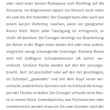
oder nach einer kur­zen Ruhe­pau­se zum Rück­flug auf die
Sitz­war­te. Im All­ge­mei­nen dau­ert ein Ver­such nicht mehr
als zwei bis drei Sekun­den. Der Eis­vo­gel kann aber auch aus
einem kur­zen
Rüt­tel­flug
tau­chen, wenn ein geeig­ne­ter
Ansitz fehlt. Nicht jeder Tauch­gang ist erfolg­reich, er
stößt oft dane­ben. Der Eis­vo­gel benö­tigt zur Bear­bei­tung
der Beu­te in der Regel einen dicken Ast oder eine ande­re,
mög­lichst wenig schwin­gen­de Unter­la­ge. Klei­ne­re Beu­te
wird mit kräf­ti­gem Schna­bel­drü­cken oft sofort ver­
schluckt. Grö­ße­re Fische wer­den auf den Ast zurück­ge­
bracht, dort
tot geschüt­telt
oder auf den Ast geschla­gen,
im Schna­bel „gewen­det“ und mit dem Kopf vor­an ver­
schluckt; ande­ren­falls könn­ten sich im Schlund die Schup­
pen des Fisches sträu­ben. Der Eis­vo­gel schluckt sei­ne Beu­
te in einem Stück. Unver­dau­li­ches, wie Fisch­kno­chen oder
Insek­ten­res­te wer­den etwa ein bis zwei Stun­den nach der