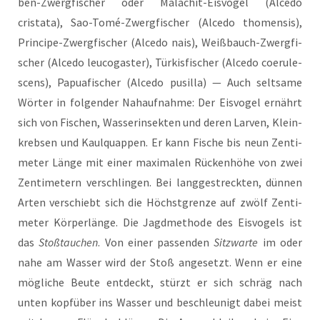
ben-Zwerg­fi­scher oder Mala­chit-Eis­vo­gel (Alce­do
cristata), Sao-Tomé-Zwerg­fi­scher (Alce­do tho­men­sis),
Prin­ci­pe-Zwerg­fi­scher (Alce­do nais), Weiß­bauch-Zwerg­fi­
scher (Alce­do leu­co­gas­ter), Tür­kis­fi­scher (Alce­do coe­ru­le­
s­cens), Papua­fi­scher (Alce­do pus­il­la) — Auch selt­sa­me
Wör­ter in fol­gen­der Nah­auf­nah­me: Der Eis­vo­gel ernährt
sich von Fischen, Was­ser­in­sek­ten und deren Lar­ven, Klein­
kreb­sen und Kaul­quap­pen. Er kann Fische bis neun Zen­ti­
me­ter Län­ge mit einer maxi­ma­len Rücken­hö­he von zwei
Zen­ti­me­tern ver­schlin­gen. Bei lang­ge­streck­ten, dün­nen
Arten ver­schiebt sich die Höchst­gren­ze auf zwölf Zen­ti­
me­ter Kör­per­län­ge. Die Jagd­me­tho­de des Eis­vo­gels ist
das
Stoß­tau­chen
. Von einer pas­sen­den
Sitz­war­te
im oder
nahe am Was­ser wird der Stoß ange­setzt. Wenn er eine
mög­li­che Beu­te ent­deckt, stürzt er sich schräg nach
unten kopf­über ins Was­ser und beschleu­nigt dabei meist