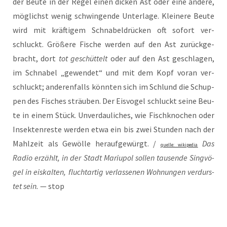
der Beu­te in der Regel einen dicken Ast oder eine ande­re,
mög­lichst wenig schwin­gen­de Unter­la­ge. Klei­ne­re Beu­te
wird mit kräf­ti­gem Schna­bel­drü­cken oft sofort ver­
schluckt. Grö­ße­re Fische wer­den auf den Ast zurück­ge­
bracht, dort
tot geschüt­telt
oder auf den Ast geschla­gen,
im Schna­bel „gewen­det“ und mit dem Kopf vor­an ver­
schluckt; ande­ren­falls könn­ten sich im Schlund die Schup­
pen des Fisches sträu­ben. Der Eis­vo­gel schluckt sei­ne Beu­
te in einem Stück. Unver­dau­li­ches, wie Fisch­kno­chen oder
Insek­ten­res­te wer­den etwa ein bis zwei Stun­den nach der
Mahl­zeit als Gewöl­le her­auf­ge­würgt. /
Das
quel­le: wiki­pe­dia
Radio erzählt, in der Stadt Mariu­pol sol­len tau­sen­de Sing­vö­
gel in eis­kal­ten, flucht­ar­tig ver­las­se­nen Woh­nun­gen ver­durs­
tet sein.
— stop