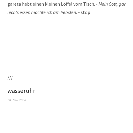
ga­re­ta hebt einen klei­nen Löf­fel vom Tisch. -
Mein Gott, gar
nichts essen möch­te ich am liebs­ten.
- stop
///
wasseruhr
28. Mai 2008