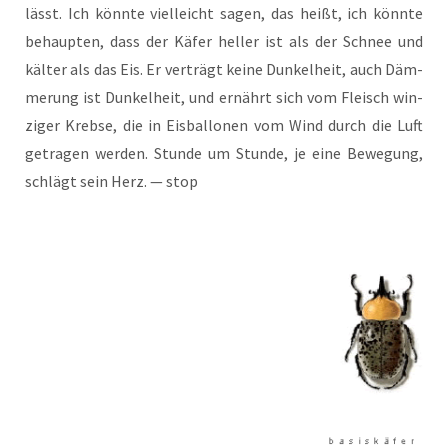
lässt. Ich könn­te viel­leicht sagen, das heißt, ich könn­te
behaup­ten, dass der Käfer hel­ler ist als der Schnee und
käl­ter als das Eis. Er ver­trägt kei­ne Dun­kel­heit, auch Däm­
me­rung ist Dun­kel­heit, und ernährt sich vom Fleisch win­
zi­ger Kreb­se, die in Eis­bal­lo­nen vom Wind durch die Luft
getra­gen wer­den. Stun­de um Stun­de, je eine Bewe­gung,
schlägt sein Herz. — stop