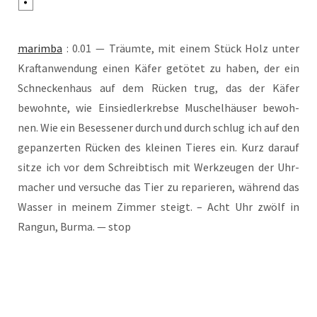
marim­ba
: 0.01 — Träum­te, mit einem Stück Holz unter
Kraft­an­wen­dung einen Käfer getö­tet zu haben, der ein
Schne­cken­haus auf dem Rücken trug, das der Käfer
bewohn­te, wie Ein­sied­ler­kreb­se Muschel­häu­ser bewoh­
nen. Wie ein Beses­se­ner durch und durch schlug ich auf den
gepan­zer­ten Rücken des klei­nen Tie­res ein. Kurz dar­auf
sit­ze ich vor dem Schreib­tisch mit Werk­zeu­gen der Uhr­
ma­cher und ver­su­che das Tier zu repa­rie­ren, wäh­rend das
Was­ser in mei­nem Zim­mer steigt. – Acht Uhr zwölf in
Ran­gun, Bur­ma. — stop