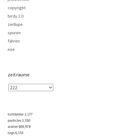
copyright
birdy 1.0
zeitlupe
spuren
fähren
noe
zeiträume
lichtbilder
1,177
particles
3,550
wörter 809,978
tags
6,153