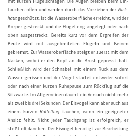
mit kur­zen Flü­gel­schlä­gen. Die Augen blei­ben beim Ein­
tau­chen offen und wer­den durch das Vor­zie­hen der
Nick­
haut
geschützt. Ist die Was­ser­ober­flä­che erreicht, wird der
Kör­per gestreckt und die Flü­gel eng ange­legt oder nach
oben aus­ge­streckt. Bereits kurz vor dem Ergrei­fen der
Beu­te wird mit aus­ge­brei­te­ten Flü­geln und Bei­nen
gebremst. Zur Was­ser­ober­flä­che steigt er zuerst mit dem
Nacken, wobei er den Kopf an die Brust gepresst hält.
Schließ­lich wird der Schna­bel mit einem Ruck aus dem
Was­ser geris­sen und der Vogel star­tet ent­we­der sofort
oder nach einer kur­zen Ruhe­pau­se zum Rück­flug auf die
Sitz­war­te. Im All­ge­mei­nen dau­ert ein Ver­such nicht mehr
als zwei bis drei Sekun­den. Der Eis­vo­gel kann aber auch aus
einem kur­zen
Rüt­tel­flug
tau­chen, wenn ein geeig­ne­ter
Ansitz fehlt. Nicht jeder Tauch­gang ist erfolg­reich, er
stößt oft dane­ben. Der Eis­vo­gel benö­tigt zur Bear­bei­tung