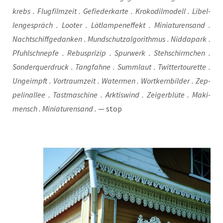
krebs . Flug­film­zeit . Gefie­der­kar­te . Kro­ko­dil­mo­dell . Libel­
len­ge­spräch . Loo­ter . Löt­lam­pen­ef­fekt . Minia­tu­ren­sand .
Nacht­schiff­ge­dan­ken . Mund­schutz­al­go­rith­mus . Nid­da­park .
Pfuhl­schnep­fe . Rebuspri­zip . Spur­werk . Steh­schirm­chen .
Son­der­quer­druck . Tang­fah­ne . Summ­laut . Twit­ter­tour­et­te .
Unge­impft . Vor­traum­zeit . Water­men . Wort­kern­bil­der . Zep­
pe­lin­al­lee . Tast­ma­schi­ne . Ark­tis­wind . Zei­ger­blü­te . Maki­
mensch . Minia­tu­ren­sand .
— stop