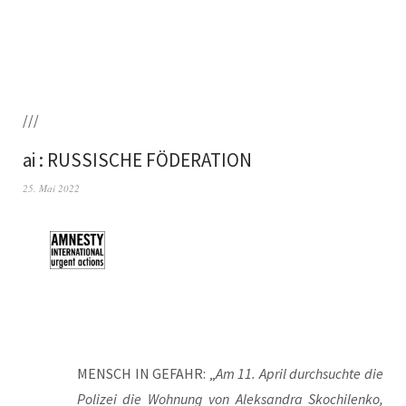
///
ai : RUSSISCHE FÖDERATION
25. Mai 2022
MENSCH IN GEFAHR: „
Am 11. April durch­such­te die
Poli­zei die Woh­nung von Alek­san­dra Skoch­i­len­ko,