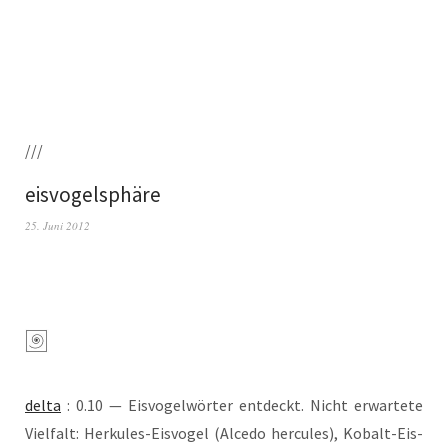
///
eisvogelsphäre
25. Juni 2012
del­ta
: 0.10 — Eis­vo­gel­wör­ter ent­deckt. Nicht erwar­te­te
Viel­falt: Her­ku­les-Eis­vo­gel (Alce­do her­cu­les), Kobalt-Eis­