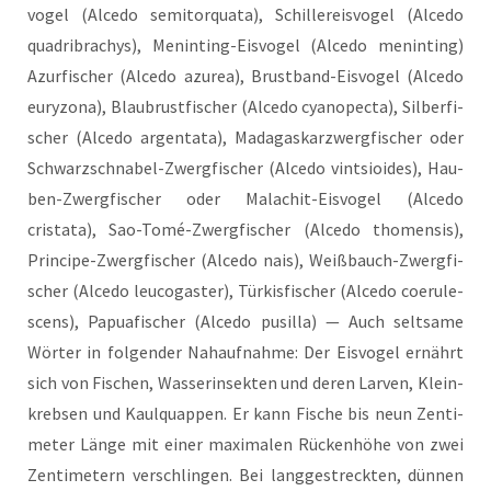
vo­gel (Alce­do semi­t­or­qua­ta), Schil­ler­eis­vo­gel (Alce­do
qua­dri­brachys), Men­in­ting-Eis­vo­gel (Alce­do men­in­ting)
Azur­fi­scher (Alce­do azu­rea), Brust­band-Eis­vo­gel (Alce­do
eury­zo­na), Blau­brust­fi­scher (Alce­do cya­nopec­ta), Sil­ber­fi­
scher (Alce­do argen­ta­ta), Mada­gas­karzwerg­fi­scher oder
Schwarz­schna­bel-Zwerg­fi­scher (Alce­do vint­sio­ides), Hau­
ben-Zwerg­fi­scher oder Mala­chit-Eis­vo­gel (Alce­do
cristata), Sao-Tomé-Zwerg­fi­scher (Alce­do tho­men­sis),
Prin­ci­pe-Zwerg­fi­scher (Alce­do nais), Weiß­bauch-Zwerg­fi­
scher (Alce­do leu­co­gas­ter), Tür­kis­fi­scher (Alce­do coe­ru­le­
s­cens), Papua­fi­scher (Alce­do pus­il­la) — Auch selt­sa­me
Wör­ter in fol­gen­der Nah­auf­nah­me: Der Eis­vo­gel ernährt
sich von Fischen, Was­ser­in­sek­ten und deren Lar­ven, Klein­
kreb­sen und Kaul­quap­pen. Er kann Fische bis neun Zen­ti­
me­ter Län­ge mit einer maxi­ma­len Rücken­hö­he von zwei
Zen­ti­me­tern ver­schlin­gen. Bei lang­ge­streck­ten, dün­nen