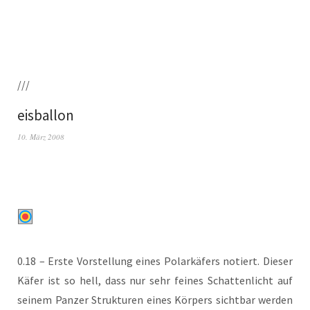
///
eisballon
10. März 2008
0.18 – Ers­te Vor­stel­lung eines Polar­kä­fers notiert. Die­ser
Käfer ist so hell, dass nur sehr fei­nes Schat­ten­licht auf
sei­nem Pan­zer Struk­tu­ren eines Kör­pers sicht­bar wer­den