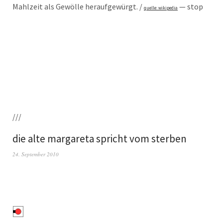
Mahl­zeit als Gewöl­le her­auf­ge­würgt. /
— stop
quel­le: wiki­pe­dia
///
die alte margareta spricht vom sterben
24. September 2010