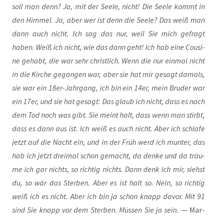
soll man denn? Ja, mit der See­le, nicht! Die See­le kommt in
den Him­mel. Ja, aber wer ist denn die See­le? Das weiß man
dann auch nicht. Ich sag das nur, weil Sie mich gefragt
haben. Weiß ich nicht, wie das dann geht! Ich hab eine Cou­si­
ne gehabt, die war sehr christ­lich. Wenn die nur ein­mal nicht
in die Kir­che gegan­gen war, aber sie hat mir gesagt damals,
sie war ein 18er-Jahr­gang, ich bin ein 14er, mein Bru­der war
ein 17er, und sie hat gesagt: Das glaub ich nicht, dass es nach
dem Tod noch was gibt. Sie meint halt, dass wenn man stirbt,
dass es dann aus ist. Ich weiß es auch nicht. Aber ich schla­fe
jetzt auf die Nacht ein, und in der Früh werd ich mun­ter, das
hab ich jetzt drei­mal schon gemacht, da den­ke und da träu­
me ich gar nichts, so rich­tig nichts. Dann denk ich mir, siehst
du, so wär das Ster­ben. Aber es ist halt so. Nein, so rich­tig
weiß ich es nicht. Aber ich bin ja schon knapp davor. Mit 91
sind Sie knapp vor dem Ster­ben. Müs­sen Sie ja sein.
— Mar­