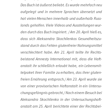
Das Buch ist äußerst beliebt. Es wur­de mehr­fach neu
auf­ge­legt und in meh­re­re Spra­chen über­setzt und
hat vie­len Men­schen inner­halb und außer­halb Russ­
lands gehol­fen. Vie­le Vide­os und Aus­stel­lun­gen wur­
den durch das Buch inspi­riert. / Am 20. April hieß es,
dass sich Alek­san­dra Skoch­i­len­kos Gesund­heits­zu­
stand durch das Feh­len glu­ten­frei­er Nah­rungs­mit­tel
ver­schlech­tert habe. Am 21. April teil­te ihr Rechts­
bei­stand Amnes­ty Inter­na­tio­nal mit, dass die Haft­
an­stalt ihr schließ­lich erlaubt habe, ein Lebens­mit­
tel­pa­ket ihrer Fami­lie zu erhal­ten, das ihrer glu­ten­
frei­en Ernäh­rung entsprach./ Am 23. April wur­de sie
von einer pro­vi­so­ri­schen Haft­an­stalt in ein Unter­su­
chungs­ge­fäng­nis gebracht./ Nach einem Besuch bei
Alek­san­dra Skoch­i­len­ko in der Unter­su­chungs­haft­
an­stalt am 25. April berich­te­te einer der Rechts­bei­