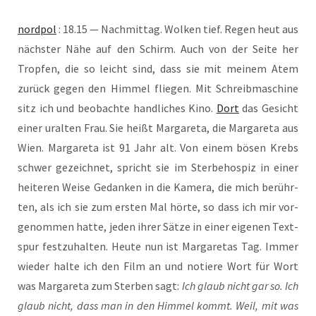
nord­pol
: 18.15 — Nach­mit­tag. Wol­ken tief. Regen heut aus
nächs­ter Nähe auf den Schirm. Auch von der Sei­te her
Trop­fen, die so leicht sind, dass sie mit mei­nem Atem
zurück gegen den Him­mel flie­gen. Mit Schreib­ma­schi­ne
sitz ich und beob­ach­te hand­li­ches Kino.
Dort
das Gesicht
einer uralten Frau. Sie heißt Mar­ga­re­ta, die Mar­ga­re­ta aus
Wien. Mar­ga­re­ta ist 91 Jahr alt. Von einem bösen Krebs
schwer gezeich­net, spricht sie im Ster­be­hos­piz in einer
hei­te­ren Wei­se Gedan­ken in die Kame­ra, die mich berühr­
ten, als ich sie zum ers­ten Mal hör­te, so dass ich mir vor­
ge­nom­men hat­te, jeden ihrer Sät­ze in einer eige­nen Text­
spur fest­zu­hal­ten. Heu­te nun ist Mar­ga­re­tas Tag. Immer
wie­der hal­te ich den Film an und notie­re Wort für Wort
was Mar­ga­re­ta zum Ster­ben sagt:
Ich glaub nicht gar so. Ich
glaub nicht, dass man in den Him­mel kommt. Weil, mit was