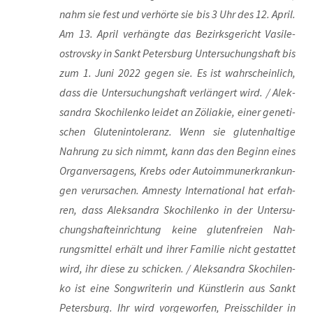
nahm sie fest und ver­hör­te sie bis 3 Uhr des 12. April.
Am 13. April ver­häng­te das Bezirks­ge­richt Vasi­le­
ostrovs­ky in Sankt Peters­burg Unter­su­chungs­haft bis
zum 1. Juni 2022 gegen sie. Es ist wahr­schein­lich,
dass die Unter­su­chungs­haft ver­län­gert wird. / Alek­
san­dra Skoch­i­len­ko lei­det an Zöli­a­kie, einer gene­ti­
schen Glu­ten­in­to­le­ranz. Wenn sie glu­ten­hal­ti­ge
Nah­rung zu sich nimmt, kann das den Beginn eines
Organ­ver­sa­gens, Krebs oder Auto­im­mun­erkran­kun­
gen ver­ur­sa­chen. Amnes­ty Inter­na­tio­nal hat erfah­
ren, dass Alek­san­dra Skoch­i­len­ko in der Unter­su­
chungs­haft­ein­rich­tung kei­ne glu­ten­frei­en Nah­
rungs­mit­tel erhält und ihrer Fami­lie nicht gestat­tet
wird, ihr die­se zu schi­cken. / Alek­san­dra Skoch­i­len­
ko ist eine Song­wri­te­rin und Künst­le­rin aus Sankt
Peters­burg. Ihr wird vor­ge­wor­fen, Preis­schil­der in