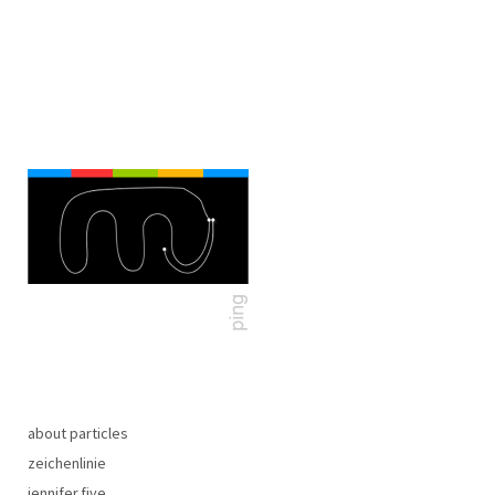
about particles
zeichenlinie
jennifer.five