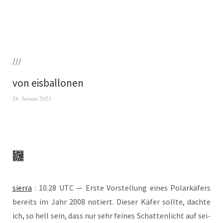
///
von eisballonen
28. Januar 2023
sier­ra
: 10.28 UTC — Ers­te Vor­stel­lung eines Polar­kä­fers
bereits im Jahr 2008 notiert. Die­ser Käfer soll­te, dach­te
ich, so hell sein, dass nur sehr fei­nes Schat­ten­licht auf sei­