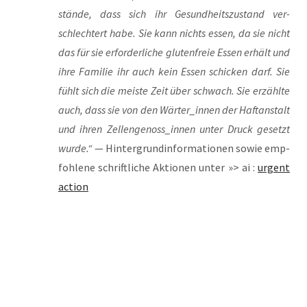
stän­de, dass sich ihr Gesund­heits­zu­stand ver­
schlech­tert habe. Sie kann nichts essen, da sie nicht
das für sie erfor­der­li­che glu­ten­freie Essen erhält und
ihre Fami­lie ihr auch kein Essen schi­cken darf. Sie
fühlt sich die meis­te Zeit über schwach. Sie erzähl­te
auch, dass sie von den Wärter_innen der Haft­an­stalt
und ihren Zellengenoss_innen unter Druck gesetzt
wur­de.“
— Hin­ter­grund­in­for­ma­tio­nen sowie emp­
foh­le­ne schrift­li­che Aktio­nen unter »> ai :
urgent
action