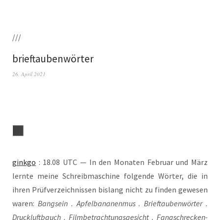
///
brieftaubenwörter
26. April 2021
gink­go
: 18.08 UTC — In den Mona­ten Febru­ar und März
lern­te mei­ne Schreib­ma­schi­ne fol­gen­de Wör­ter, die in
ihren Prüf­ver­zeich­nis­sen bis­lang nicht zu fin­den gewe­sen
waren:
Bang­sein . Apfel­ba­na­nen­mus . Brief­tau­ben­wör­ter .
Druck­luft­bauch . Film­be­trach­tungs­ge­sicht . Fang­schre­cken­