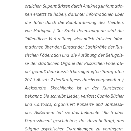
ört­li­chen Super­märk­ten durch Anti­kriegs­in­for­ma­tio­
nen ersetzt zu haben, dar­un­ter Infor­ma­tio­nen über
die Toten durch die Bom­bar­die­rung des Thea­ters
von Mariu­pol. / Der Sankt Peters­bur­ge­rin wird die
“öffent­li­che Ver­brei­tung wis­sent­lich fal­scher Infor­
ma­tio­nen über den Ein­satz der Streit­kräf­te der Rus­
si­schen Föde­ra­ti­on und die Aus­übung der Befug­nis­
se der staat­li­chen Orga­ne der Rus­si­schen Föde­ra­ti­
on” gemäß dem kürz­lich hin­zu­ge­füg­ten Para­gra­fen
207.3 Absatz 2 des Straf­ge­setz­buchs vor­ge­wor­fen. /
Alek­san­dra Skoch­i­len­ko ist in der Kunst­sze­ne
bekannt: Sie schreibt Lie­der, ver­fasst Comic-Bücher
und Car­toons, orga­ni­siert Kon­zer­te und Jam­ses­si­
ons. Außer­dem hat sie das bekann­te “Buch über
Depres­sio­nen” geschrie­ben, das dazu bei­trägt, das
Stig­ma psy­chi­scher Erkran­kun­gen zu ver­rin­gern.