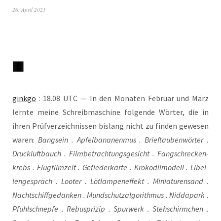
26. April 2021
gink­go
: 18.08 UTC — In den Mona­ten Febru­ar und März
lern­te mei­ne Schreib­ma­schi­ne fol­gen­de Wör­ter, die in
ihren Prüf­ver­zeich­nis­sen bis­lang nicht zu fin­den gewe­sen
waren:
Bang­sein . Apfel­ba­na­nen­mus . Brief­tau­ben­wör­ter .
Druck­luft­bauch . Film­be­trach­tungs­ge­sicht . Fang­schre­cken­
krebs . Flug­film­zeit . Gefie­der­kar­te . Kro­ko­dil­mo­dell . Libel­
len­ge­spräch . Loo­ter . Löt­lam­pen­ef­fekt . Minia­tu­ren­sand .
Nacht­schiff­ge­dan­ken . Mund­schutz­al­go­rith­mus . Nid­da­park .
Pfuhl­schnep­fe . Rebuspri­zip . Spur­werk . Steh­schirm­chen .