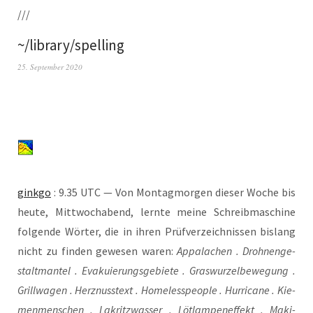
///
~/library/spelling
25. September 2020
gink­go
: 9.35 UTC — Von Mon­tag­mor­gen die­ser Woche bis
heu­te, Mitt­woch­abend, lern­te mei­ne Schreib­ma­schi­ne
fol­gen­de Wör­ter, die in ihren Prüf­ver­zeich­nis­sen bis­lang
nicht zu fin­den gewe­sen waren:
Appa­la­chen . Droh­nen­ge­
stalt­man­tel . Eva­ku­ie­rungs­ge­bie­te . Gras­wur­zel­be­we­gung .
Grill­wa­gen . Herz­nuss­text . Home­l­es­s­peo­p­le . Hur­ri­ca­ne . Kie­
men­men­schen . Lakritz­was­ser . Löt­lam­pen­ef­fekt . Maki­