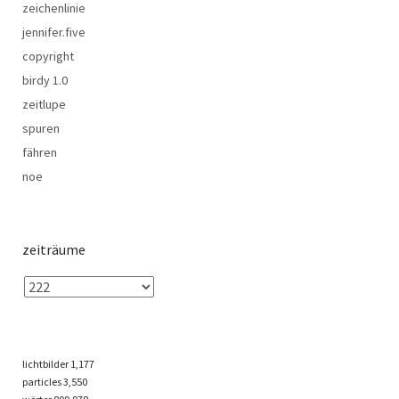
zeichenlinie
jennifer.five
copyright
birdy 1.0
zeitlupe
spuren
fähren
noe
zeiträume
lichtbilder
1,177
particles
3,550