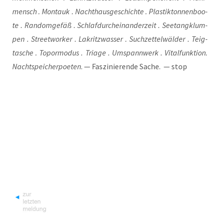
mensch . Montauk . Nacht­haus­ge­schich­te . Plas­tik­ton­nen­boo­
te . Ran­dom­ge­fäß . Schlaf­durch­ein­an­der­zeit . See­tang­klum­
pen . Street­wor­ker . Lakritz­was­ser . Such­zet­tel­wäl­der . Teig­
ta­sche . Topor­mo­dus . Tria­ge . Umspann­werk . Vital­funk­ti­on.
Nacht­spei­cher­poe­ten
. — Fas­zi­nie­ren­de Sache. — stop