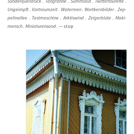
Son­der­quer­druck . Tang­fah­ne . Summ­laut . Twit­ter­tour­et­te .
Unge­impft . Vor­traum­zeit . Water­men . Wort­kern­bil­der . Zep­
pe­lin­al­lee . Tast­ma­schi­ne . Ark­tis­wind . Zei­ger­blü­te . Maki­
mensch . Minia­tu­ren­sand .
— stop