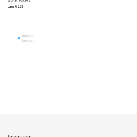
wörter 809,978
tags
6,153
Impressum