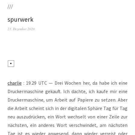
///
spurwerk
23. Dezember 2020
char­lie
: 19.29 UTC — Drei Wochen her, da habe ich eine
Dru­cker­ma­schi­ne gekauft. Ich dach­te, ich kau­fe mir eine
Dru­cker­ma­schi­ne, um Arbeit auf Papie­re zu set­zen. Aber
die Arbeit scheint sich in der digi­ta­len Sphä­re Tag für Tag
neu aus­zu­drü­cken, ein Wort wech­selt von einer Zei­le zur
nächs­ten, ein ande­res Wort ver­schwin­det, am nächs­ten
Tag ist es wie­der anwe­send, dann wie­der ver­reist oder