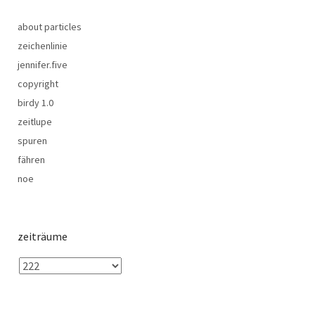
about particles
zeichenlinie
jennifer.five
copyright
birdy 1.0
zeitlupe
spuren
fähren
noe
zeiträume