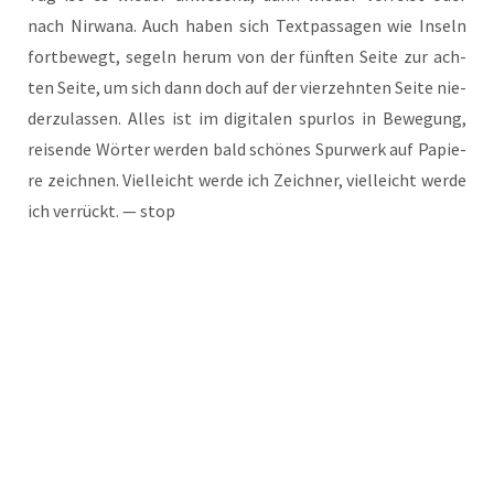
nach Nir­wa­na. Auch haben sich Text­pas­sa­gen wie Inseln
fort­be­wegt, segeln her­um von der fünf­ten Sei­te zur ach­
ten Sei­te, um sich dann doch auf der vier­zehn­ten Sei­te nie­
der­zu­las­sen. Alles ist im digi­ta­len spur­los in Bewe­gung,
rei­sen­de Wör­ter wer­den bald schö­nes Spur­werk auf Papie­
re zeich­nen. Viel­leicht wer­de ich Zeich­ner, viel­leicht wer­de
ich ver­rückt. — stop