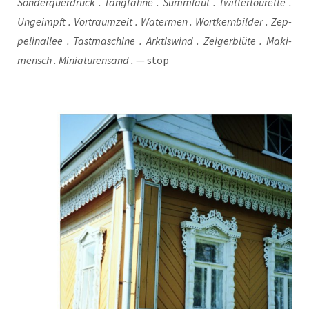
Son­der­quer­druck . Tang­fah­ne . Summ­laut . Twit­ter­tour­et­te .
Unge­impft . Vor­traum­zeit . Water­men . Wort­kern­bil­der . Zep­
pe­lin­al­lee . Tast­ma­schi­ne . Ark­tis­wind . Zei­ger­blü­te . Maki­
mensch . Minia­tu­ren­sand .
— stop