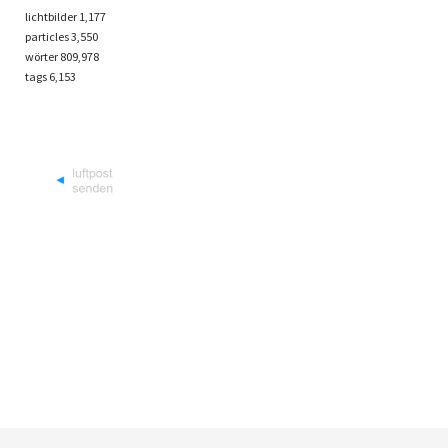
lichtbilder
1,177
particles
3,550
wörter 809,978
tags
6,153