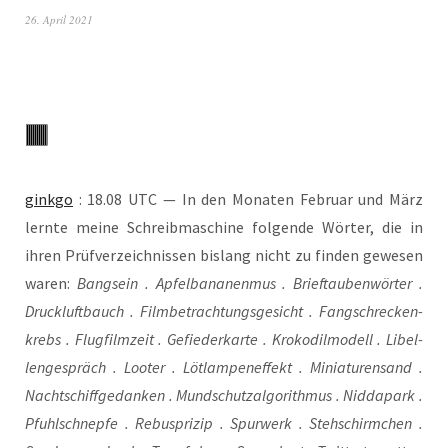
26. April 2021
gink­go
: 18.08 UTC — In den Mona­ten Febru­ar und März
lern­te mei­ne Schreib­ma­schi­ne fol­gen­de Wör­ter, die in
ihren Prüf­ver­zeich­nis­sen bis­lang nicht zu fin­den gewe­sen
waren:
Bang­sein . Apfel­ba­na­nen­mus . Brief­tau­ben­wör­ter .
Druck­luft­bauch . Film­be­trach­tungs­ge­sicht . Fang­schre­cken­
krebs . Flug­film­zeit . Gefie­der­kar­te . Kro­ko­dil­mo­dell . Libel­
len­ge­spräch . Loo­ter . Löt­lam­pen­ef­fekt . Minia­tu­ren­sand .
Nacht­schiff­ge­dan­ken . Mund­schutz­al­go­rith­mus . Nid­da­park .
Pfuhl­schnep­fe . Rebuspri­zip . Spur­werk . Steh­schirm­chen .