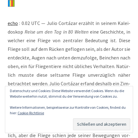
echo
: 0.02 UTC — Julio Cor­tá­zar erzählt in sei­nem Kalei­
do­skop
Rei­se um den Tag in 80 Wel­ten
eine Geschich­te, in
wel­cher eine Flie­ge von zen­tra­ler Bedeu­tung ist. Die­se
Flie­ge soll auf dem Rücken geflo­gen sein, als der Autor sie
ent­deck­te, Augen nach unten dem­zu­fol­ge, Bein­chen nach
oben, ein für Flie­gen­tie­re nicht übli­ches Ver­hal­ten. Natür­
lich muss­te die­se selt­sa­me Flie­ge unver­züg­lich näher
betrach­tet wer­den. Julio Cor­tá­zar erfand des­halb ein Zim­
Datenschutz und Cookies: Diese Website verwendet Cookies. Wenn du die
mer, in wel­chem die Flie­ge fort­an exis­tier­te, und einen
Website weiterhin nutzt, stimmst du der Verwendung von Cookies zu.
Mann, der die Flie­ge zu fan­gen such­te. Wie zu erwar­ten
Weitere Informationen, beispielsweise zur Kontrolle von Cookies, findest du
gewe­sen, war der Mann in sei­ner Beweg­lich­keit viel zu
hier:
Cookie-Richtlinie
lang­sam, um die Flie­ge behut­sam, das heißt, ohne
Beschä­di­gung, erha­schen zu kön­nen. Er bemüh­te sich red­
lich, aber die Flie­ge schien jede sei­ner Bewe­gun­gen vor­