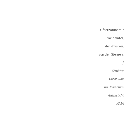
Oft erzähl­te mir
mein Vater,
der Physiker,
von den Sternen.
/
Struk­tur
Gre­at Wall
im Universum
Glückslicht
NASA