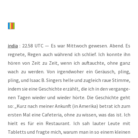
india
: 22.58 UTC — Es war Mitt­woch gewe­sen. Abend. Es
reg­ne­te, Regen auch wäh­rend ich schlief. Ich konn­te ihn
hören von Zeit zu Zeit, wenn ich auf­tauch­te, ohne ganz
wach zu wer­den. Von irgend­wo­her ein Geräusch, pling,
pling, und Isaac B. Sin­gers hel­le und zugleich raue Stim­me,
indem sie eine Geschich­te erzählt, die ich in den ver­gan­ge­
nen Tagen wie­der und wie­der hör­te. Die Geschich­te geht
so: „Kurz nach mei­ner Ankunft (in Ame­ri­ka) betrat ich zum
ers­ten Mal eine Cafe­te­ria, ohne zu wis­sen, was das ist. Ich
hielt es für ein Restau­rant. Ich sah lau­ter Leu­te mit
Tabletts und frag­te mich, war­um man in so einem klei­nen