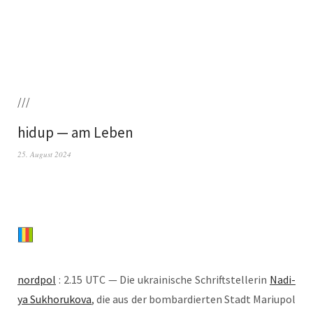
///
hidup — am Leben
25. August 2024
nord­pol
: 2.15 UTC — Die ukrai­ni­sche Schrift­stel­le­rin
Nadi­
ya Suk­horu­ko­va
, die aus der bom­bar­dier­ten Stadt Mariu­pol