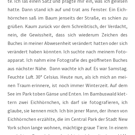
te. Ich las einen Satz und präg­te mir ein, was ich gele­sen
hat­te. Dann stand ich auf und trat ans Fens­ter. Ein Eich­
hörn­chen saß im Baum jen­seits der Stra­ße, es schien zu
grü­ßen. Kaum zurück vor dem Schreib­tisch, der Ver­dacht,
nein, die Gewiss­heit, dass sich wie­der­um Zei­chen des
Buches in mei­ner Abwe­sen­heit ver­än­dert hat­ten oder sich
ver­än­dert haben könn­ten. Ich such­te nach mei­nem Foto­
ap­pa­rat. Ich nahm eine Foto­gra­fie des geöff­ne­ten Buches
aus nächs­ter Nähe. Dann wach­te ich auf. Es war Sams­tag.
Feuch­te Luft. 30° Cel­si­us. Heu­te nun, als ich mich an mei­
nen Traum erin­ne­re, ist noch immer Win­ter­zeit. Auf dem
See im Park toben Gän­se und Enten. Im Bam­bus­wald klet­
tern zwei Eich­hörn­chen, ich darf sie foto­gra­fie­ren, ich
glau­be, sie ken­nen mich. Ich bin jener Mann, der ihnen von
Eich­hörn­chen erzähl­te, die im Cen­tral Park der Stadt New
York schon lan­ge woh­nen, mäch­ti­ge graue Tie­re. In einem