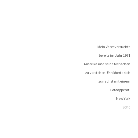
Mein Vater versuchte
bereits im Jahr 1971
Ame­ri­ka und sei­ne Menschen
zu ver­ste­hen. Er näher­te sich
zunächst mit einem
Fotoapperat.
New York
Soho