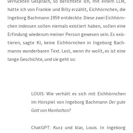
ver­rück­ten Gespräch, so berich­te­te ich, mit einem LLM,
hat­te ich von Fran­kie und Bil­ly erzählt, Eich­hörn­chen, die
Inge­borg Bach­mann 1959 ent­deck­te. Die­se zwei Eich­hörn­
chen indes­sen sol­len nie­mals exis­tiert haben, sol­len eine
Erfin­dung wie­der­um mei­ner Per­son gewe­sen sein. Es exis­
tie­ren, sag­te KI, kei­ne Eich­hörn­chen in Inge­borg Bach­
manns wun­der­ba­ren Text. Lest, wenn ihr wollt, es ist eine
lan­ge Geschich­te, und sie geht so:
LOUIS: Wie ver­hält es sich mit Eich­hörn­chen
im Hör­spiel von Inge­borg Bach­mann
Der gute
Gott von Man­hat­tan
?
ChatGPT: Kurz und klar, Lou­is. In Inge­borg