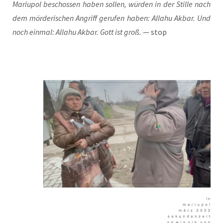
Mariu­pol beschos­sen haben sol­len, wür­den in der Stil­le nach
dem mör­de­ri­schen Angriff geru­fen haben: Alla­hu Akbar. Und
noch ein­mal: Alla­hu Akbar. Gott ist groß.
— stop