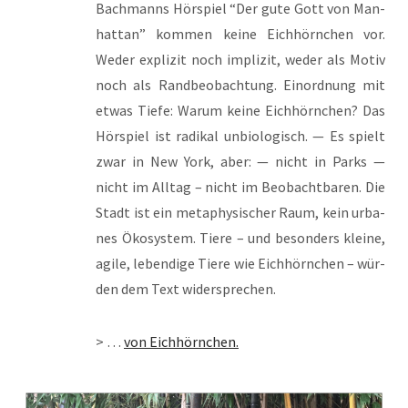
Bach­manns Hör­spiel “Der gute Gott von Man­
hat­tan” kom­men kei­ne Eich­hörn­chen vor.
Weder expli­zit noch impli­zit, weder als Motiv
noch als Rand­be­ob­ach­tung. Ein­ord­nung mit
etwas Tie­fe: War­um kei­ne Eich­hörn­chen? Das
Hör­spiel ist radi­kal unbio­lo­gisch. — Es spielt
zwar in New York, aber: — nicht in Parks —
nicht im All­tag – nicht im Beob­acht­ba­ren. Die
Stadt ist ein meta­phy­si­scher Raum, kein urba­
nes Öko­sys­tem. Tie­re – und beson­ders klei­ne,
agi­le, leben­di­ge Tie­re wie Eich­hörn­chen – wür­
den dem Text widersprechen.
> …
von Eich­hörn­chen.