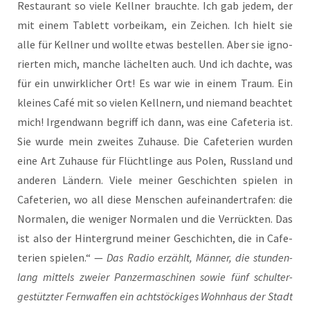
Restau­rant so vie­le Kell­ner brauch­te. Ich gab jedem, der
mit einem Tablett vor­bei­kam, ein Zei­chen. Ich hielt sie
alle für Kell­ner und woll­te etwas bestel­len. Aber sie igno­
rier­ten mich, man­che lächel­ten auch. Und ich dach­te, was
für ein unwirk­li­cher Ort! Es war wie in einem Traum. Ein
klei­nes Café mit so vie­len Kell­nern, und nie­mand beach­tet
mich! Irgend­wann begriff ich dann, was eine Cafe­te­ria ist.
Sie wur­de mein zwei­tes Zuhau­se. Die Cafe­te­ri­en wur­den
eine Art Zuhau­se für Flücht­lin­ge aus Polen, Russ­land und
ande­ren Län­dern. Vie­le mei­ner Geschich­ten spie­len in
Cafe­te­ri­en, wo all die­se Men­schen auf­ein­an­der­tra­fen: die
Nor­ma­len, die weni­ger Nor­ma­len und die Ver­rück­ten. Das
ist also der Hin­ter­grund mei­ner Geschich­ten, die in Cafe­
te­ri­en spie­len.“ —
Das Radio erzählt, Män­ner, die stun­den­
lang mit­tels zwei­er Pan­zer­ma­schi­nen sowie fünf schul­ter-
gestütz­ter Fern­waf­fen ein acht­stö­cki­ges Wohn­haus der Stadt