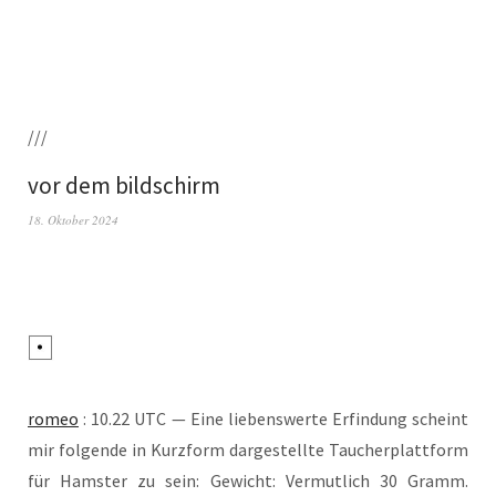
///
vor dem bildschirm
18. Oktober 2024
romeo
: 10.22 UTC — Eine lie­bens­wer­te Erfin­dung scheint
mir fol­gen­de in Kurz­form dar­ge­stell­te Tau­cher­platt­form
für Hams­ter zu sein: Gewicht: Ver­mut­lich 30 Gramm.