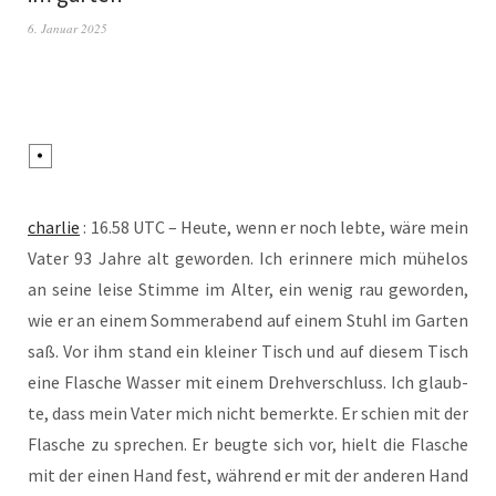
6. Januar 2025
char­lie
: 16.58 UTC – Heu­te, wenn er noch leb­te, wäre mein
Vater 93 Jah­re alt gewor­den. Ich erin­ne­re mich mühe­los
an sei­ne lei­se Stim­me im Alter, ein wenig rau gewor­den,
wie er an einem Som­mer­abend auf einem Stuhl im Gar­ten
saß. Vor ihm stand ein klei­ner Tisch und auf die­sem Tisch
eine Fla­sche Was­ser mit einem Dreh­ver­schluss. Ich glaub­
te, dass mein Vater mich nicht bemerk­te. Er schien mit der
Fla­sche zu spre­chen. Er beug­te sich vor, hielt die Fla­sche
mit der einen Hand fest, wäh­rend er mit der ande­ren Hand