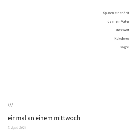
Spu­ren einer Zeit
da mein Vater
das Wort
Kokolores
sagte
///
einmal an einem mittwoch
5. April 2023