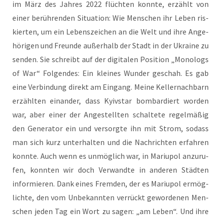
im März des Jah­res 2022 flüch­ten konn­te, erzählt von
einer berüh­ren­den Situa­ti­on: Wie Men­schen ihr Leben ris­
kier­ten, um ein Lebens­zei­chen an die Welt und ihre Ange­
hö­ri­gen und Freun­de außer­halb der Stadt in der Ukrai­ne zu
sen­den. Sie schreibt auf der digi­ta­len Posi­ti­on „Mono­logs
of War“ Fol­gen­des: Ein klei­nes Wun­der geschah. Es gab
eine Ver­bin­dung direkt am Ein­gang. Mei­ne Kel­ler­nach­barn
erzähl­ten ein­an­der, dass Kyiv­star bom­bar­diert wor­den
war, aber einer der Ange­stell­ten schal­te­te regel­mä­ßig
den Gene­ra­tor ein und ver­sorg­te ihn mit Strom, sodass
man sich kurz unter­hal­ten und die Nach­rich­ten erfah­ren
konn­te. Auch wenn es unmög­lich war, in Mariu­pol anzu­ru­
fen, konn­ten wir doch Ver­wand­te in ande­ren Städ­ten
infor­mie­ren. Dank eines Frem­den, der es Mariu­pol ermög­
lich­te, den vom Unbe­kann­ten ver­rückt gewor­de­nen Men­
schen jeden Tag ein Wort zu sagen: „am Leben“. Und ihre