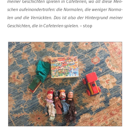
mei­ner Geschich­ten spie­len in Cafe­te­ri­en, wo all die­se Men­
schen auf­ein­an­der­tra­fen: die Nor­ma­len, die weni­ger Nor­ma­
len und die Ver­rück­ten. Das ist also der Hin­ter­grund mei­ner
Geschich­ten, die in Cafe­te­ri­en spie­len.
– stop