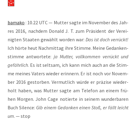
bamako
: 10.22 UTC — Mut­ter sag­te im Novem­ber des Jah­
res 2016, nach­dem Donald J. T. zum Prä­si­dent der Ver­ei­
nig­ten Staa­ten gewählt wor­den war:
Das ist doch ver­rückt!
Ich hör­te heut Nach­mit­tag ihre Stim­me. Mei­ne Gedan­ken­
stim­me ant­wor­te­te:
ja Mut­ter, voll­kom­men ver­rückt und
gefähr­lich
. Es ist selt­sam, ich kann mich auch an die Stim­
me mei­nes Vaters wie­der erin­nern. Er ist noch vor Novem­
ber 2016 gestor­ben. Ver­mut­lich wür­de er prä­zi­se wie­der­
holt haben, was Mut­ter sag­te am Tele­fon an einem frü­
hen Mor­gen. John Cage notier­te in sei­nem wun­der­ba­ren
Buch Silence:
Gib einem Gedan­ken einen Stoß, er fällt leicht
um
. — stop