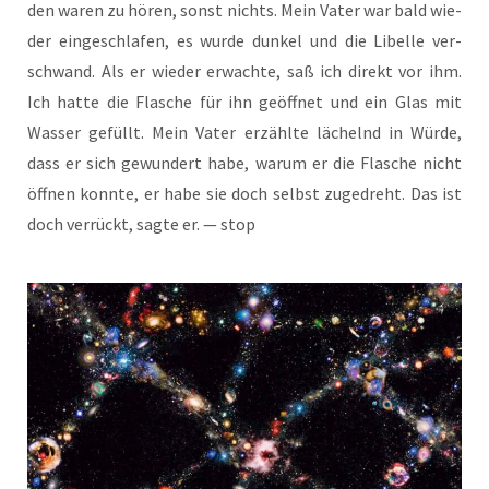
den waren zu hören, sonst nichts. Mein Vater war bald wie­
der ein­ge­schla­fen, es wur­de dun­kel und die Libel­le ver­
schwand. Als er wie­der erwach­te, saß ich direkt vor ihm.
Ich hat­te die Fla­sche für ihn geöff­net und ein Glas mit
Was­ser gefüllt. Mein Vater erzähl­te lächelnd in Wür­de,
dass er sich gewun­dert habe, war­um er die Fla­sche nicht
öff­nen konn­te, er habe sie doch selbst zuge­dreht. Das ist
doch ver­rückt, sag­te er. — stop