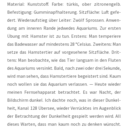
Mate­ri­al: Kunst­stoff. Far­be: tür­kis, ober zitro­nen­gelb.
Befes­ti­gung: Gum­mi­napf­hal­te­rung. Sitz­flä­che: Luft gefe­
dert. Wie­der­auf­stieg über Lei­ter: Zwölf Spros­sen. Anwen­
dung am inne­ren Ran­de jed­we­des Aqua­ri­ums. Zur ers­ten
Übung mit Hams­ter ist zu tun. Ers­tens: Man tem­pe­rie­re
das Bade­was­ser auf min­des­tens 28 °Cel­si­us. Zwei­tens: Man
set­ze das Hams­ter­tier auf vor­ge­se­he­ne Sitz­flä­che. Drit­
tens: Man beob­ach­te, wie das Tier lang­sam in den Flu­ten
des Aqua­ri­ums ver­sinkt. Bald, nach zwei oder drei Sekun­de,
wird man sehen, dass Hams­ter­tie­re begeis­tert sind. Kaum
noch wol­len sie das Aqua­ri­um ver­las­sen. — Heu­te wie­der
mei­nen Fern­seh­ap­pa­rat betrach­tet. Es war Nacht, der
Bild­schirm dun­kel. Ich dach­te noch, was in die­ser Dun­kel­
heit, Kanal 128 Über­see, wie­der Ver­rück­tes im Augen­blick
der Betrach­tung der Dun­kel­heit gespielt wer­den wird. All
die­ses War­ten, dass man kaum noch zu den­ken wünscht.