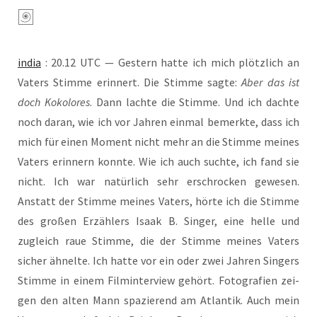
india
: 20.12 UTC — Ges­tern hat­te ich mich plötz­lich an
Vaters Stim­me erin­nert. Die Stim­me sag­te:
Aber das ist
doch Koko­lo­res
. Dann lach­te die Stim­me. Und ich dach­te
noch dar­an, wie ich vor Jah­ren ein­mal bemerk­te, dass ich
mich für einen Moment nicht mehr an die Stim­me mei­nes
Vaters erin­nern konn­te. Wie ich auch such­te, ich fand sie
nicht. Ich war natür­lich sehr erschro­cken gewe­sen.
Anstatt der Stim­me mei­nes Vaters, hör­te ich die Stim­me
des gro­ßen Erzäh­lers Isaak B. Sin­ger, eine hel­le und
zugleich raue Stim­me, die der Stim­me mei­nes Vaters
sicher ähnel­te. Ich hat­te vor ein oder zwei Jah­ren Sin­gers
Stim­me in einem Film­in­ter­view gehört. Foto­gra­fien zei­
gen den alten Mann spa­zie­rend am Atlan­tik. Auch mein