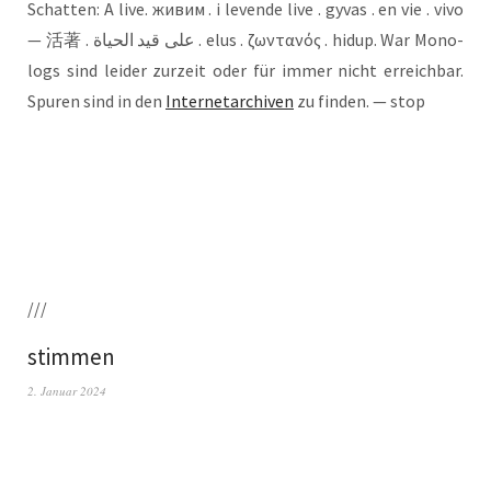
Schat­ten: A live. живим . i leven­de live . gyvas . en vie . vivo
— 活著 . على قيد الحياة . elus . ζωντανός . hidup. War Mono­
logs sind lei­der zur­zeit oder für immer nicht erreich­bar.
Spu­ren sind in den
Inter­net­ar­chi­ven
zu fin­den. — stop
///
stimmen
2. Januar 2024