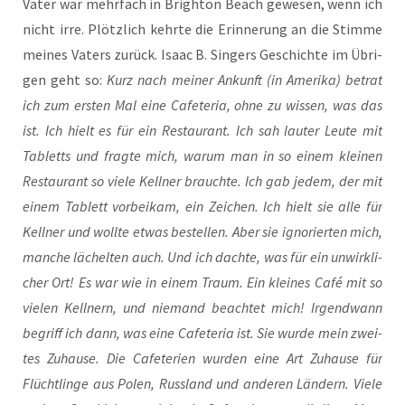
Vater war mehr­fach in Brigh­ton Beach gewe­sen, wenn ich
nicht irre. Plötz­lich kehr­te die Erin­ne­rung an die Stim­me
mei­nes Vaters zurück. Isaac B. Sin­gers Geschich­te im Übri­
gen geht so:
Kurz nach mei­ner Ankunft (in Ame­ri­ka) betrat
ich zum ers­ten Mal eine Cafe­te­ria, ohne zu wis­sen, was das
ist. Ich hielt es für ein Restau­rant. Ich sah lau­ter Leu­te mit
Tabletts und frag­te mich, war­um man in so einem klei­nen
Restau­rant so vie­le Kell­ner brauch­te. Ich gab jedem, der mit
einem Tablett vor­bei­kam, ein Zei­chen. Ich hielt sie alle für
Kell­ner und woll­te etwas bestel­len. Aber sie igno­rier­ten mich,
man­che lächel­ten auch. Und ich dach­te, was für ein unwirk­li­
cher Ort! Es war wie in einem Traum. Ein klei­nes Café mit so
vie­len Kell­nern, und nie­mand beach­tet mich! Irgend­wann
begriff ich dann, was eine Cafe­te­ria ist. Sie wur­de mein zwei­
tes Zuhau­se. Die Cafe­te­ri­en wur­den eine Art Zuhau­se für
Flücht­lin­ge aus Polen, Russ­land und ande­ren Län­dern. Vie­le