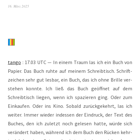
16. März 2025
tan­go
: 17.03 UTC — In einem Traum las ich ein Buch von
Papier. Das Buch ruh­te auf mei­nem Schreib­tisch. Schrift­
zei­chen sehr gut les­bar, ein Buch, das ich ohne Bril­le ver­
ste­hen konn­te. Ich ließ das Buch geöff­net auf dem
Schreib­tisch lie­gen, wenn ich spa­zie­ren ging. Oder zum
Ein­kau­fen. Oder ins Kino. Sobald zurück­ge­kehrt, las ich
wei­ter. Immer wie­der indes­sen der Ein­druck, der Text des
Buches, den ich zuletzt noch gele­sen hat­te, wür­de sich
ver­än­dert haben, wäh­rend ich dem Buch den Rücken kehr­