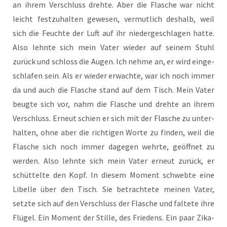
an ihrem Ver­schluss dreh­te. Aber die Fla­sche war nicht
leicht fest­zu­hal­ten gewe­sen, ver­mut­lich des­halb, weil
sich die Feuch­te der Luft auf ihr nie­der­ge­schla­gen hat­te.
Also lehn­te sich mein Vater wie­der auf sei­nem Stuhl
zurück und schloss die Augen. Ich neh­me an, er wird ein­ge­
schla­fen sein. Als er wie­der erwach­te, war ich noch immer
da und auch die Fla­sche stand auf dem Tisch. Mein Vater
beug­te sich vor, nahm die Fla­sche und dreh­te an ihrem
Ver­schluss. Erneut schien er sich mit der Fla­sche zu unter­
hal­ten, ohne aber die rich­ti­gen Wor­te zu fin­den, weil die
Fla­sche sich noch immer dage­gen wehr­te, geöff­net zu
wer­den. Also lehn­te sich mein Vater erneut zurück, er
schüt­tel­te den Kopf. In die­sem Moment schweb­te eine
Libel­le über den Tisch. Sie betrach­te­te mei­nen Vater,
setz­te sich auf den Ver­schluss der Fla­sche und fal­te­te ihre
Flü­gel. Ein Moment der Stil­le, des Frie­dens. Ein paar Zika­