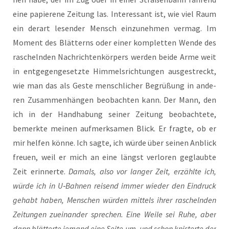
eine papie­re­ne Zei­tung las. Inter­es­sant ist, wie viel Raum
ein der­art lesen­der Mensch ein­zu­neh­men ver­mag. Im
Moment des Blät­terns oder einer kom­plet­ten Wen­de des
rascheln­den Nach­rich­ten­kör­pers wer­den bei­de Arme weit
in ent­ge­gen­ge­setz­te Him­mels­rich­tun­gen aus­ge­streckt,
wie man das als Ges­te mensch­li­cher Begrü­ßung in ande­
ren Zusam­men­hän­gen beob­ach­ten kann. Der Mann, den
ich in der Hand­ha­bung sei­ner Zei­tung beob­ach­te­te,
bemerk­te mei­nen auf­merk­sa­men Blick. Er frag­te, ob er
mir hel­fen kön­ne. Ich sag­te, ich wür­de über sei­nen Anblick
freu­en, weil er mich an eine längst ver­lo­ren geglaub­te
Zeit erin­ner­te.
Damals, also vor lan­ger Zeit, erzähl­te ich,
wür­de ich in U‑Bahnen rei­send immer wie­der den Ein­druck
gehabt haben, Men­schen wür­den mit­tels ihrer rascheln­den
Zei­tun­gen zuein­an­der spre­chen. Eine Wei­le sei Ruhe, aber
dann blät­ter­te jemand eine Sei­te um, und schon knis­ter­te der