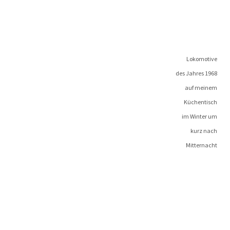
Loko­mo­ti­ve
des Jah­res 1968
auf meinem
Küchentisch
im Win­ter um
kurz nach
Mitternacht