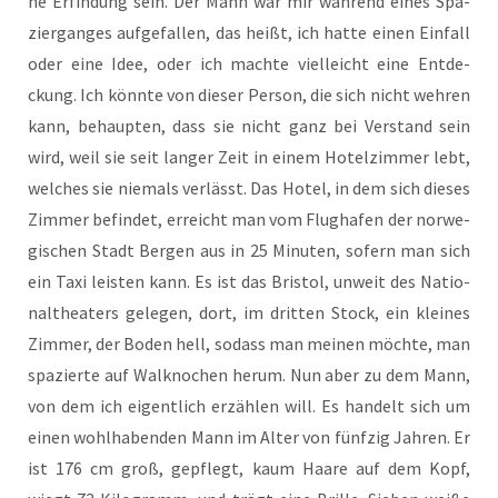
ne Erfin­dung sein. Der Mann war mir wäh­rend eines Spa­
zier­gan­ges auf­ge­fal­len, das heißt, ich hat­te einen Ein­fall
oder eine Idee, oder ich mach­te viel­leicht eine Ent­de­
ckung. Ich könn­te von die­ser Per­son, die sich nicht weh­ren
kann, behaup­ten, dass sie nicht ganz bei Ver­stand sein
wird, weil sie seit lan­ger Zeit in einem Hotel­zim­mer lebt,
wel­ches sie nie­mals ver­lässt. Das Hotel, in dem sich die­ses
Zim­mer befin­det, erreicht man vom Flug­ha­fen der nor­we­
gi­schen Stadt Ber­gen aus in 25 Minu­ten, sofern man sich
ein Taxi leis­ten kann. Es ist das Bris­tol, unweit des Natio­
nal­thea­ters gele­gen, dort, im drit­ten Stock, ein klei­nes
Zim­mer, der Boden hell, sodass man mei­nen möch­te, man
spa­zier­te auf Wal­kno­chen her­um. Nun aber zu dem Mann,
von dem ich eigent­lich erzäh­len will. Es han­delt sich um
einen wohl­ha­ben­den Mann im Alter von fünf­zig Jah­ren. Er
ist 176 cm groß, gepflegt, kaum Haa­re auf dem Kopf,