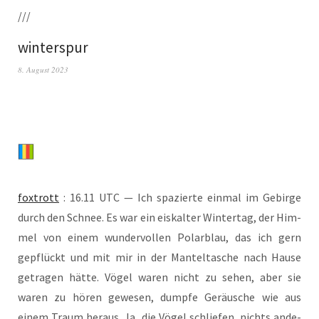
///
winterspur
8. August 2023
fox­trott
: 16.11 UTC — Ich spa­zier­te ein­mal im Gebir­ge
durch den Schnee. Es war ein eis­kal­ter Win­ter­tag, der Him­
mel von einem wun­der­vol­len Polar­blau, das ich gern
gepflückt und mit mir in der Man­tel­ta­sche nach Hau­se
getra­gen hät­te. Vögel waren nicht zu sehen, aber sie
waren zu hören gewe­sen, dump­fe Geräu­sche wie aus
einem Traum her­aus. Ja, die Vögel schlie­fen, nichts ande­