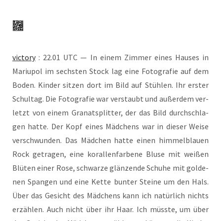
vic­to­ry
: 22.01 UTC — In einem Zim­mer eines Hau­ses in
Mariu­pol im sechs­ten Stock lag eine Foto­gra­fie auf dem
Boden. Kin­der sit­zen dort im Bild auf Stüh­len. Ihr ers­ter
Schul­tag. Die Foto­gra­fie war ver­staubt und außer­dem ver­
letzt von einem Gra­nat­split­ter, der das Bild durch­schla­
gen hat­te. Der Kopf eines Mäd­chens war in die­ser Wei­se
ver­schwun­den. Das Mäd­chen hat­te einen him­mel­blau­en
Rock getra­gen, eine koral­len­far­be­ne Blu­se mit wei­ßen
Blü­ten einer Rose, schwar­ze glän­zen­de Schu­he mit gol­de­
nen Span­gen und eine Ket­te bun­ter Stei­ne um den Hals.
Über das Gesicht des Mäd­chens kann ich natür­lich nichts
erzäh­len. Auch nicht über ihr Haar. Ich müss­te, um über