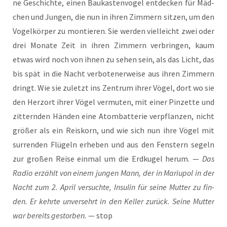
ne Geschich­te, einen Bau­kas­ten­vo­gel ent­de­cken für Mäd­
chen und Jun­gen, die nun in ihren Zim­mern sit­zen, um den
Vogel­kör­per zu mon­tie­ren. Sie wer­den viel­leicht zwei oder
drei Mona­te Zeit in ihren Zim­mern ver­brin­gen, kaum
etwas wird noch von ihnen zu sehen sein, als das Licht, das
bis spät in die Nacht ver­bo­te­ner­wei­se aus ihren Zim­mern
dringt. Wie sie zuletzt ins Zen­trum ihrer Vögel, dort wo sie
den Herz­ort ihrer Vögel ver­mu­ten, mit einer Pin­zet­te und
zit­tern­den Hän­den eine Atom­bat­te­rie ver­pflan­zen, nicht
grö­ßer als ein Reis­korn, und wie sich nun ihre Vögel mit
sur­ren­den Flü­geln erhe­ben und aus den Fens­tern segeln
zur gro­ßen Rei­se ein­mal um die Erd­ku­gel her­um. —
Das
Radio erzählt von einem jun­gen Mann, der in Mariu­pol in der
Nacht zum 2. April ver­such­te, Insu­lin für sei­ne Mut­ter zu fin­
den. Er kehr­te unver­sehrt in den Kel­ler zurück. Sei­ne Mut­ter
war bereits gestor­ben.
— stop