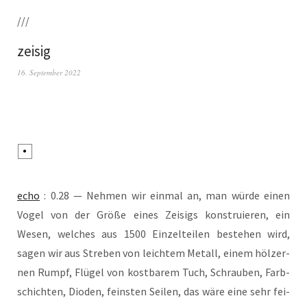
///
zeisig
16. September 2022
echo
: 0.28 — Neh­men wir ein­mal an, man wür­de einen
Vogel von der Grö­ße eines Zei­sigs kon­stru­ie­ren, ein
Wesen, wel­ches aus 1500 Ein­zel­tei­len bestehen wird,
sagen wir aus Stre­ben von leich­tem Metall, einem höl­zer­
nen Rumpf, Flü­gel von kost­ba­rem Tuch, Schrau­ben, Farb­
schich­ten, Dioden, feins­ten Sei­len, das wäre eine sehr fei­