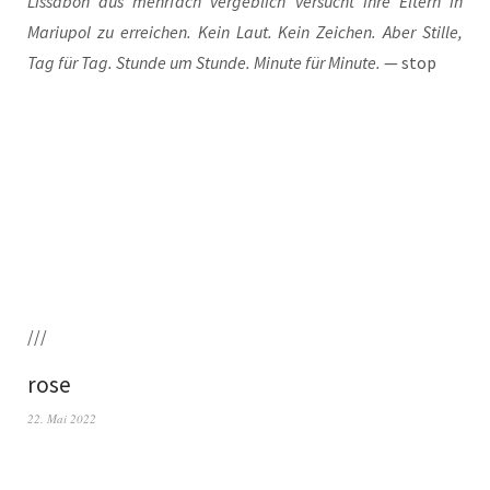
Lis­sa­bon aus mehr­fach ver­geb­lich ver­sucht ihre Eltern in
Mariu­pol zu errei­chen. Kein Laut. Kein Zei­chen. Aber Stil­le,
Tag für Tag. Stun­de um Stun­de. Minu­te für Minu­te.
— stop
///
rose
22. Mai 2022