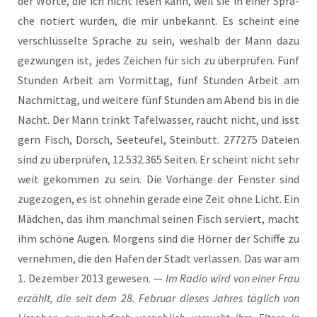
der Wor­te, die ich nicht lesen kann, weil sie in einer Spra­
che notiert wur­den, die mir unbe­kannt. Es scheint eine
ver­schlüs­sel­te Spra­che zu sein, wes­halb der Mann dazu
gezwun­gen ist, jedes Zei­chen für sich zu über­prü­fen. Fünf
Stun­den Arbeit am Vor­mit­tag, fünf Stun­den Arbeit am
Nach­mit­tag, und wei­te­re fünf Stun­den am Abend bis in die
Nacht. Der Mann trinkt Tafel­was­ser, raucht nicht, und isst
gern Fisch, Dorsch, See­teu­fel, Stein­butt. 277275 Datei­en
sind zu über­prü­fen, 12.532.365 Sei­ten. Er scheint nicht sehr
weit gekom­men zu sein. Die Vor­hän­ge der Fens­ter sind
zuge­zo­gen, es ist ohne­hin gera­de eine Zeit ohne Licht. Ein
Mäd­chen, das ihm manch­mal sei­nen Fisch ser­viert, macht
ihm schö­ne Augen. Mor­gens sind die Hör­ner der Schif­fe zu
ver­neh­men, die den Hafen der Stadt ver­las­sen. Das war am
1. Dezem­ber 2013 gewe­sen. —
Im Radio wird von einer Frau
erzählt, die seit dem 28. Febru­ar die­ses Jah­res täg­lich von