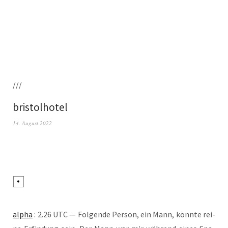
///
bristolhotel
14. August 2022
alpha
: 2.26 UTC — Fol­gen­de Per­son, ein Mann, könn­te rei­