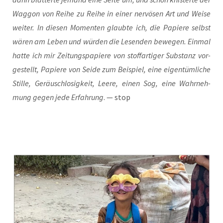
Wag­gon von Rei­he zu Rei­he in einer ner­vö­sen Art und Wei­se
wei­ter. In die­sen Momen­ten glaub­te ich, die Papie­re selbst
wären am Leben und wür­den die Lesen­den bewe­gen. Ein­mal
hat­te ich mir Zei­tungs­pa­pie­re von stoff­ar­ti­ger Sub­stanz vor­
ge­stellt, Papie­re von Sei­de zum Bei­spiel, eine eigen­tüm­li­che
Stil­le, Geräusch­lo­sig­keit, Lee­re, einen Sog, eine Wahr­neh­
mung gegen jede Erfah­rung
. — stop