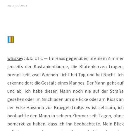
28. April 2025
whis­key
: 3.15 UTC — Im Haus gegen­über, in einem Zim­mer
jen­seits der Kas­ta­ni­en­bäu­me, die Blü­ten­ker­zen tra­gen,
brennt seit zwei Wochen Licht bei Tag und bei Nacht. Ich
erken­ne dort die Gestalt eines Man­nes. Der Mann geht auf
und ab. Ich habe die­sen Mann noch nie auf der Stra­ße
gese­hen oder im Milch­la­den um die Ecke oder am Kiosk an
der Ecke Havan­na zur Brue­gel­stra­ße. Es ist selt­sam, ich
beob­ach­te den Mann in sei­nem Zim­mer seit Tagen, ohne
bemerkt zu haben, dass ich ihn beob­ach­te­te. Mein Blick