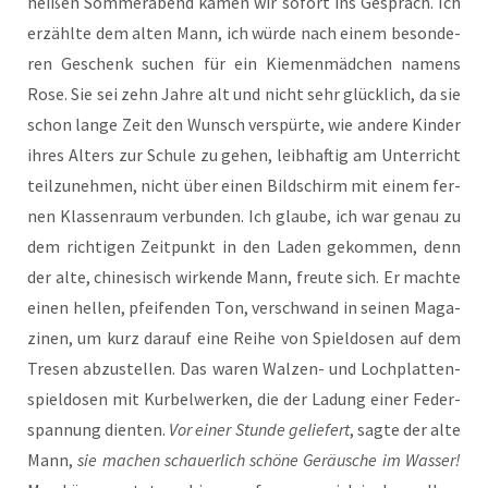
hei­ßen Som­mer­abend kamen wir sofort ins Gespräch. Ich
erzähl­te dem alten Mann, ich wür­de nach einem beson­de­
ren Geschenk suchen für ein Kie­men­mäd­chen namens
Rose. Sie sei zehn Jah­re alt und nicht sehr glück­lich, da sie
schon lan­ge Zeit den Wunsch ver­spür­te, wie ande­re Kin­der
ihres Alters zur Schu­le zu gehen, leib­haf­tig am Unter­richt
teil­zu­neh­men, nicht über einen Bild­schirm mit einem fer­
nen Klas­sen­raum ver­bun­den. Ich glau­be, ich war genau zu
dem rich­ti­gen Zeit­punkt in den Laden gekom­men, denn
der alte, chi­ne­sisch wir­ken­de Mann, freu­te sich. Er mach­te
einen hel­len, pfei­fen­den Ton, ver­schwand in sei­nen Maga­
zi­nen, um kurz dar­auf eine Rei­he von Spiel­do­sen auf dem
Tre­sen abzu­stel­len. Das waren Wal­zen- und Loch­plat­ten­
spiel­do­sen mit Kur­bel­wer­ken, die der Ladung einer Feder­
span­nung dien­ten.
Vor einer Stun­de gelie­fert
, sag­te der alte
Mann,
sie machen schau­er­lich schö­ne Geräu­sche im Was­ser!