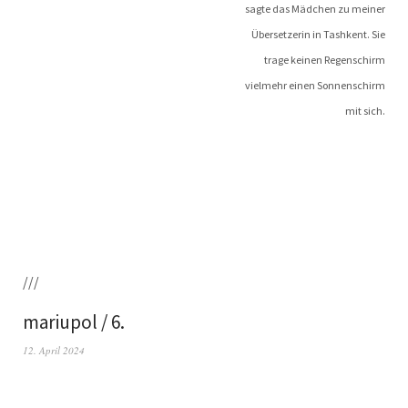
sag­te das Mäd­chen zu meiner
Über­set­ze­rin in Tash­kent. Sie
tra­ge kei­nen Regenschirm
viel­mehr einen Sonnenschirm
mit sich.
///
mariupol / 6.
12. April 2024