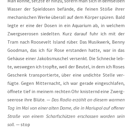
Man kön­ne, setz­te er hin­zu, sofern man sich in dem­sel­ben
Was­ser der Spiel­do­sen befän­de, die fei­nen Stö­ße ihrer
mecha­ni­schen Wer­ke über­all auf dem Kör­per spü­ren. Bald
leg­te er eine der Dosen in ein Aqua­ri­um ab, in wel­chem
Zwerg­see­ro­sen sie­del­ten. Kurz dar­auf fuhr ich mit der
Tram nach Roo­se­velt Island rüber. Das Musik­werk, Ben­ny
Good­man, das ich für Rose erstan­den hat­te, war in das
Gehäu­se einer Jakobs­mu­schel ver­senkt. Die Schne­cke leb­
te, wes­we­gen ich tropf­te, weil der Beu­tel, in dem ich Roses
Geschenk trans­por­tier­te, über eine undich­te Stel­le ver­
füg­te. Gegen Mit­ter­nacht, ich war gera­de ein­ge­schla­fen,
öff­ne­te tief in mei­nem rech­ten Ohr knis­ternd eine Zwerg­
see­ro­se ihre Blü­te. —
Das Radio erzählt an die­sem war­men
Tag im Mai von einer alten Dame, die in Mariu­pol auf offe­ner
Stra­ße von einem Scharf­schüt­zen erschos­sen wor­den sein
soll.
— stop