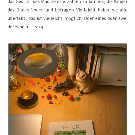
das Gesicht des Mäd­chens erzäh­len zu kön­nen, die Kin­der
des Bil­des fin­den und befra­gen. Viel­leicht haben sie alle
über­lebt, das ist viel­leicht mög­lich. Oder eines oder zwei
der Kin­der. — stop