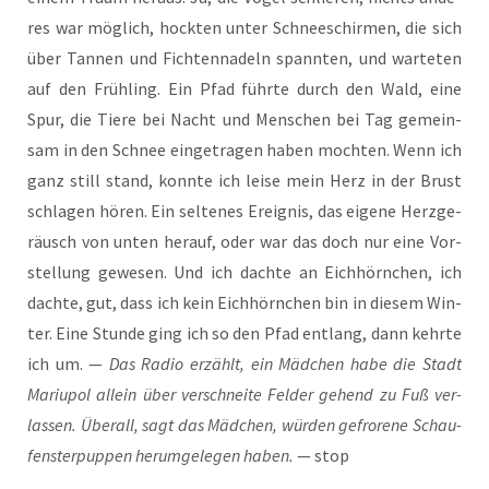
res war mög­lich, hock­ten unter Schnee­schir­men, die sich
über Tan­nen und Fich­ten­na­deln spann­ten, und war­te­ten
auf den Früh­ling. Ein Pfad führ­te durch den Wald, eine
Spur, die Tie­re bei Nacht und Men­schen bei Tag gemein­
sam in den Schnee ein­ge­tra­gen haben moch­ten. Wenn ich
ganz still stand, konn­te ich lei­se mein Herz in der Brust
schla­gen hören. Ein sel­te­nes Ereig­nis, das eige­ne Herz­ge­
räusch von unten her­auf, oder war das doch nur eine Vor­
stel­lung gewe­sen. Und ich dach­te an Eich­hörn­chen, ich
dach­te, gut, dass ich kein Eich­hörn­chen bin in die­sem Win­
ter. Eine Stun­de ging ich so den Pfad ent­lang, dann kehr­te
ich um. —
Das Radio erzählt, ein Mäd­chen habe die Stadt
Mariu­pol allein über ver­schnei­te Fel­der gehend zu Fuß ver­
las­sen. Über­all, sagt das Mäd­chen, wür­den gefro­re­ne Schau­
fens­ter­pup­pen her­um­ge­le­gen haben.
— stop