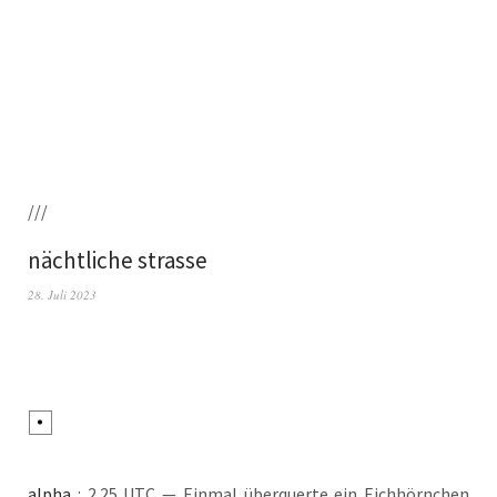
///
nächtliche strasse
28. Juli 2023
alpha
: 2.25 UTC — Ein­mal über­quer­te ein Eich­hörn­chen