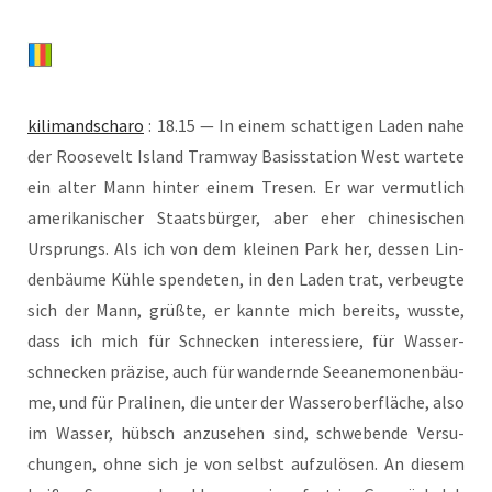
kili­man­dscha­ro
: 18.15 — In einem schat­ti­gen Laden nahe
der Roo­se­velt Island Tram­way Basis­sta­ti­on West war­te­te
ein alter Mann hin­ter einem Tre­sen. Er war ver­mut­lich
ame­ri­ka­ni­scher Staats­bür­ger, aber eher chi­ne­si­schen
Ursprungs. Als ich von dem klei­nen Park her, des­sen Lin­
den­bäu­me Küh­le spen­de­ten, in den Laden trat, ver­beug­te
sich der Mann, grüß­te, er kann­te mich bereits, wuss­te,
dass ich mich für Schne­cken inter­es­sie­re, für Was­ser­
schne­cken prä­zi­se, auch für wan­dern­de See­ane­mo­nen­bäu­
me, und für Pra­li­nen, die unter der Was­ser­ober­flä­che, also
im Was­ser, hübsch anzu­se­hen sind, schwe­ben­de Ver­su­
chun­gen, ohne sich je von selbst auf­zu­lö­sen. An die­sem