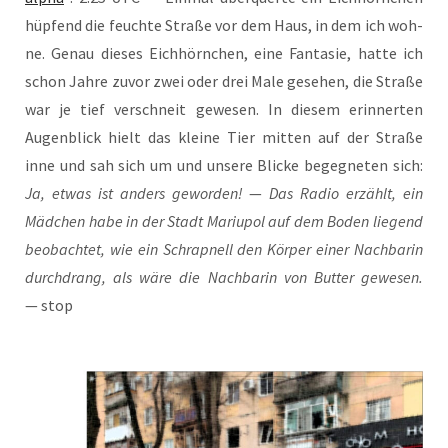
hüp­fend die feuch­te Stra­ße vor dem Haus, in dem ich woh­
ne. Genau die­ses Eich­hörn­chen, eine Fan­ta­sie, hat­te ich
schon Jah­re zuvor zwei oder drei Male gese­hen, die Stra­ße
war je tief ver­schneit gewe­sen. In die­sem erin­ner­ten
Augen­blick hielt das klei­ne Tier mit­ten auf der Stra­ße
inne und sah sich um und unse­re Bli­cke begeg­ne­ten sich:
Ja, etwas ist anders gewor­den!
—
Das Radio erzählt, ein
Mäd­chen habe in der Stadt Mariu­pol auf dem Boden lie­gend
beob­ach­tet, wie ein Schrapnell den Kör­per einer Nach­ba­rin
durch­drang, als wäre die Nach­ba­rin von But­ter gewe­sen.
— stop