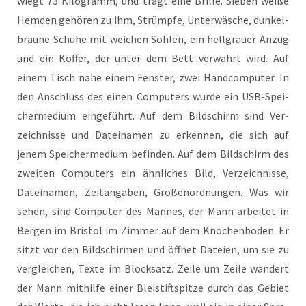
wiegt 73 Kilo­gramm, und trägt eine Bril­le. Sie­ben wei­ße
Hem­den gehö­ren zu ihm, Strümp­fe, Unter­wä­sche, dun­kel­
brau­ne Schu­he mit wei­chen Soh­len, ein hell­grau­er Anzug
und ein Kof­fer, der unter dem Bett ver­wahrt wird. Auf
einem Tisch nahe einem Fens­ter, zwei Hand­com­pu­ter. In
den Anschluss des einen Com­pu­ters wur­de ein USB-Spei­
cher­me­di­um ein­ge­führt. Auf dem Bild­schirm sind Ver­
zeich­nis­se und Datei­na­men zu erken­nen, die sich auf
jenem Spei­cher­me­di­um befin­den. Auf dem Bild­schirm des
zwei­ten Com­pu­ters ein ähn­li­ches Bild, Ver­zeich­nis­se,
Datei­na­men, Zeit­an­ga­ben, Grö­ßen­ord­nun­gen. Was wir
sehen, sind Com­pu­ter des Man­nes, der Mann arbei­tet in
Ber­gen im Bris­tol im Zim­mer auf dem Kno­chen­bo­den. Er
sitzt vor den Bild­schir­men und öff­net Datei­en, um sie zu
ver­glei­chen, Tex­te im Block­satz. Zei­le um Zei­le wan­dert
der Mann mit­hil­fe einer Blei­stift­spit­ze durch das Gebiet