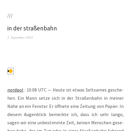
///
in der straßenbahn
2. September 2024
nord­pol
: 10.08 UTC — Heu­te ist etwas Selt­sa­mes gesche­
hen. Ein Mann set­ze sich in der Stra­ßen­bahn in mei­ner
Nähe an ein Fens­ter. Er öff­ne­te eine Zei­tung von Papier. In
die­sem Augen­blick bemerk­te ich, dass ich sehr lan­ge,
sagen wir eine unbe­stimm­te Zeit, kei­nen Men­schen gese­
hen habe, der im Zug oder in einer Stra­ßen­bahn fah­rend