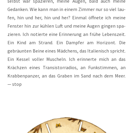
selbst war spa­zie­ren, mei­ne Augen, bald auch mei­ne
Gedan­ken. Wie kann man in einem Zim­mer nur so viel lau­
fen, hin und her, hin und her? Ein­mal öff­ne­te ich mei­ne
Fens­ter hin zur küh­len Luft und mei­ne Augen gin­gen spa­
zie­ren. Ich notier­te eine Erin­ne­rung an frü­he Lebens­zeit.
Ein Kind am Strand. Ein Damp­fer am Hori­zont. Die
gebräun­ten Bei­ne eines Mäd­chens, das Ita­lie­nisch spricht.
Ein Kes­sel vol­ler Muscheln. Ich erin­ner­te mich an das
Kräch­zen eines Tran­sis­tor­ra­di­os, an Funk­stim­men, an
Krab­ben­pan­zer, an das Gra­ben im Sand nach dem Meer.
— stop