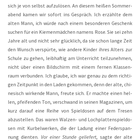
sich je von selbst auf­zu­lö­sen. An die­sem hei­ßen Som­mer­
abend kamen wir sofort ins Gespräch. Ich erzähl­te dem
alten Mann, ich wür­de nach einem beson­de­ren Geschenk
suchen für ein Kie­men­mäd­chen namens Rose. Sie sei zehn
Jah­re alt und nicht sehr glück­lich, da sie schon lan­ge Zeit
den Wunsch ver­spür­te, wie ande­re Kin­der ihres Alters zur
Schu­le zu gehen, leib­haf­tig am Unter­richt teil­zu­neh­men,
nicht über einen Bild­schirm mit einem fer­nen Klas­sen­
raum ver­bun­den. Ich glau­be, ich war genau zu dem rich­ti­
gen Zeit­punkt in den Laden gekom­men, denn der alte, chi­
ne­sisch wir­ken­de Mann, freu­te sich. Er mach­te einen hel­
len, pfei­fen­den Ton, ver­schwand in sei­nen Maga­zi­nen, um
kurz dar­auf eine Rei­he von Spiel­do­sen auf dem Tre­sen
abzu­stel­len. Das waren Wal­zen- und Loch­plat­ten­spiel­do­
sen mit Kur­bel­wer­ken, die der Ladung einer Feder­span­
nung dien­ten.
Vor einer Stun­de gelie­fert
, sag­te der alte