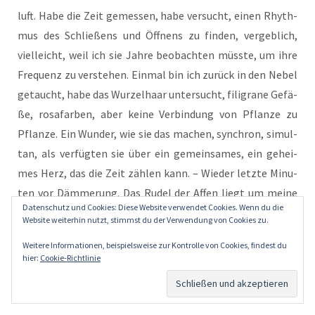
luft. Habe die Zeit gemes­sen, habe ver­sucht, einen Rhyth­
mus des Schlie­ßens und Öff­nens zu fin­den, ver­geb­lich,
viel­leicht, weil ich sie Jah­re beob­ach­ten müss­te, um ihre
Fre­quenz zu ver­ste­hen. Ein­mal bin ich zurück in den Nebel
getaucht, habe das Wur­zel­haar unter­sucht, fili­gra­ne Gefä­
ße, rosa­far­ben, aber kei­ne Ver­bin­dung von Pflan­ze zu
Pflan­ze. Ein Wun­der, wie sie das machen, syn­chron, simul­
tan, als ver­füg­ten sie über ein gemein­sa­mes, ein gehei­
mes Herz, das die Zeit zäh­len kann. – Wie­der letz­te Minu­
ten vor Däm­me­rung. Das Rudel der Affen liegt um mei­ne
Datenschutz und Cookies: Diese Website verwendet Cookies. Wenn du die
Schreib­ma­schi­ne her­um. Du kannst Dir nicht vor­stel­len,
Website weiterhin nutzt, stimmst du der Verwendung von Cookies zu.
Mr. Lou­is, von welch wei­cher, geschmei­di­ger Gestalt glück­
Weitere Informationen, beispielsweise zur Kontrolle von Cookies, findest du
li­che Affen sind. Selbst die Kno­chen ihrer klei­nen Köp­fe
hier:
Cookie-Richtlinie
schei­nen der Schwer­kraft nach­zu­ge­ben. — Cucur­ru­
cu! Yanuk