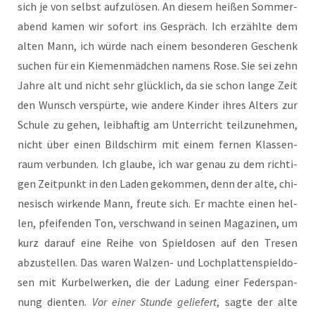
sich je von selbst auf­zu­lö­sen. An die­sem hei­ßen Som­mer­
abend kamen wir sofort ins Gespräch. Ich erzähl­te dem
alten Mann, ich wür­de nach einem beson­de­ren Geschenk
suchen für ein Kie­men­mäd­chen namens Rose. Sie sei zehn
Jah­re alt und nicht sehr glück­lich, da sie schon lan­ge Zeit
den Wunsch ver­spür­te, wie ande­re Kin­der ihres Alters zur
Schu­le zu gehen, leib­haf­tig am Unter­richt teil­zu­neh­men,
nicht über einen Bild­schirm mit einem fer­nen Klas­sen­
raum ver­bun­den. Ich glau­be, ich war genau zu dem rich­ti­
gen Zeit­punkt in den Laden gekom­men, denn der alte, chi­
ne­sisch wir­ken­de Mann, freu­te sich. Er mach­te einen hel­
len, pfei­fen­den Ton, ver­schwand in sei­nen Maga­zi­nen, um
kurz dar­auf eine Rei­he von Spiel­do­sen auf den Tre­sen
abzu­stel­len. Das waren Wal­zen- und Loch­plat­ten­spiel­do­
sen mit Kur­bel­wer­ken, die der Ladung einer Feder­span­
nung dien­ten.
Vor einer Stun­de gelie­fert
, sag­te der alte