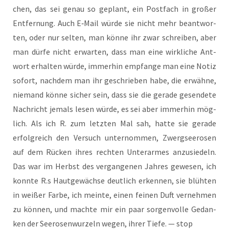
chen, das sei genau so geplant, ein Post­fach in gro­ßer
Ent­fer­nung. Auch E‑Mail wür­de sie nicht mehr beant­wor­
ten, oder nur sel­ten, man kön­ne ihr zwar schrei­ben, aber
man dür­fe nicht erwar­ten, dass man eine wirk­li­che Ant­
wort erhal­ten wür­de, immer­hin emp­fan­ge man eine Notiz
sofort, nach­dem man ihr geschrie­ben habe, die erwäh­ne,
nie­mand kön­ne sicher sein, dass sie die gera­de gesen­de­te
Nach­richt jemals lesen wür­de, es sei aber immer­hin mög­
lich. Als ich R. zum letz­ten Mal sah, hat­te sie gera­de
erfolg­reich den Ver­such unter­nom­men, Zwerg­see­ro­sen
auf dem Rücken ihres rech­ten Unter­ar­mes anzu­sie­deln.
Das war im Herbst des ver­gan­ge­nen Jah­res gewe­sen, ich
konn­te R.s Haut­ge­wäch­se deut­lich erken­nen, sie blüh­ten
in wei­ßer Far­be, ich mein­te, einen fei­nen Duft ver­neh­men
zu kön­nen, und mach­te mir ein paar sor­gen­vol­le Gedan­
ken der See­ro­sen­wur­zeln wegen, ihrer Tie­fe. — stop