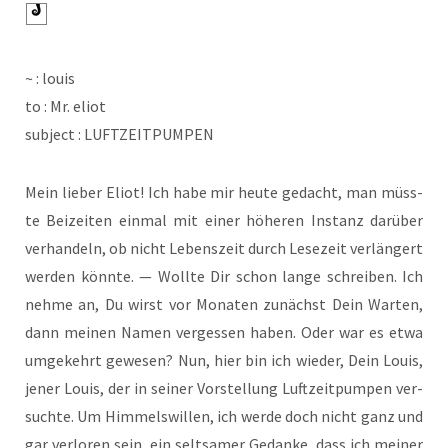
~ : louis
to : Mr. eliot
sub­ject : LUFTZEITPUMPEN
Mein lie­ber Eli­ot! Ich habe mir heu­te gedacht, man müss­
te Bei­zei­ten ein­mal mit einer höhe­ren Instanz dar­über
ver­han­deln, ob nicht Lebens­zeit durch Lese­zeit ver­län­gert
wer­den könn­te. — Woll­te Dir schon lan­ge schrei­ben. Ich
neh­me an, Du wirst vor Mona­ten zunächst Dein War­ten,
dann mei­nen Namen ver­ges­sen haben. Oder war es etwa
umge­kehrt gewe­sen? Nun, hier bin ich wie­der, Dein Lou­is,
jener Lou­is, der in sei­ner Vor­stel­lung Luft­zeit­pum­pen ver­
such­te. Um Him­mels­wil­len, ich wer­de doch nicht ganz und
gar ver­lo­ren sein, ein selt­sa­mer Gedan­ke, dass ich mei­ner