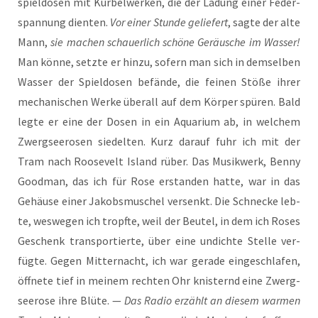
spiel­do­sen mit Kur­bel­wer­ken, die der Ladung einer Feder­
span­nung dien­ten.
Vor einer Stun­de gelie­fert
, sag­te der alte
Mann,
sie machen schau­er­lich schö­ne Geräu­sche im Was­ser!
Man kön­ne, setz­te er hin­zu, sofern man sich in dem­sel­ben
Was­ser der Spiel­do­sen befän­de, die fei­nen Stö­ße ihrer
mecha­ni­schen Wer­ke über­all auf dem Kör­per spü­ren. Bald
leg­te er eine der Dosen in ein Aqua­ri­um ab, in wel­chem
Zwerg­see­ro­sen sie­del­ten. Kurz dar­auf fuhr ich mit der
Tram nach Roo­se­velt Island rüber. Das Musik­werk, Ben­ny
Good­man, das ich für Rose erstan­den hat­te, war in das
Gehäu­se einer Jakobs­mu­schel ver­senkt. Die Schne­cke leb­
te, wes­we­gen ich tropf­te, weil der Beu­tel, in dem ich Roses
Geschenk trans­por­tier­te, über eine undich­te Stel­le ver­
füg­te. Gegen Mit­ter­nacht, ich war gera­de ein­ge­schla­fen,
öff­ne­te tief in mei­nem rech­ten Ohr knis­ternd eine Zwerg­
see­ro­se ihre Blü­te. —
Das Radio erzählt an die­sem war­men