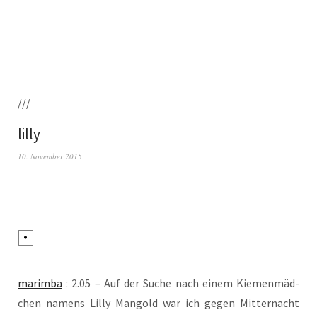
///
lilly
10. November 2015
marim­ba
: 2.05 – Auf der Suche nach einem Kie­men­mäd­
chen namens Lil­ly Man­gold war ich gegen Mit­ter­nacht