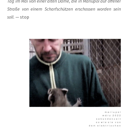
Tag im Mai von einer alten Dame, die in Mariu­pol auf offe­ner
Stra­ße von einem Scharf­schüt­zen erschos­sen wor­den sein
soll.
— stop