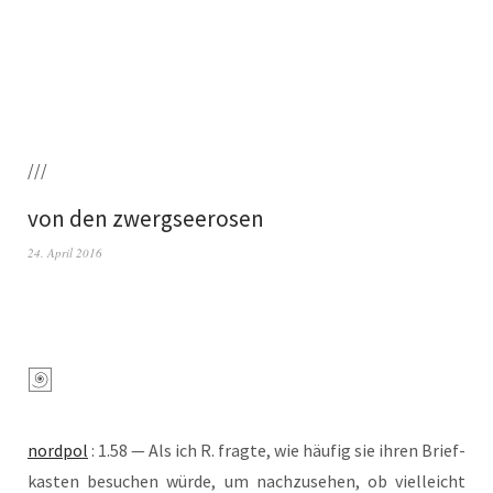
///
von den zwergseerosen
24. April 2016
nord­pol
: 1.58 — Als ich R. frag­te, wie häu­fig sie ihren Brief­
kas­ten besu­chen wür­de, um nach­zu­se­hen, ob viel­leicht