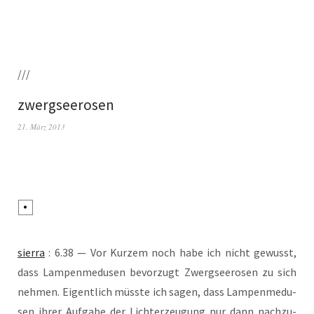
///
zwergseerosen
21. März 2013
sier­ra
: 6.38 — Vor Kur­zem noch habe ich nicht gewusst,
dass Lam­pen­me­du­sen bevor­zugt Zwerg­see­ro­sen zu sich
neh­men. Eigent­lich müss­te ich sagen, dass Lam­pen­me­du­
sen ihrer Auf­ga­be der Lich­ter­zeu­gung nur dann nach­zu­