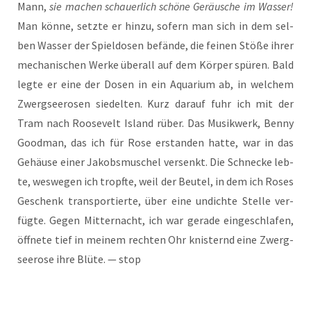
Mann,
sie machen schau­er­lich schö­ne Geräu­sche im Was­ser!
Man kön­ne, setz­te er hin­zu, sofern man sich in dem sel­
ben Was­ser der Spiel­do­sen befän­de, die fei­nen Stö­ße ihrer
mecha­ni­schen Wer­ke über­all auf dem Kör­per spü­ren. Bald
leg­te er eine der Dosen in ein Aqua­ri­um ab, in wel­chem
Zwerg­see­ro­sen sie­del­ten. Kurz dar­auf fuhr ich mit der
Tram nach Roo­se­velt Island rüber. Das Musik­werk, Ben­ny
Good­man, das ich für Rose erstan­den hat­te, war in das
Gehäu­se einer Jakobs­mu­schel ver­senkt. Die Schne­cke leb­
te, wes­we­gen ich tropf­te, weil der Beu­tel, in dem ich Roses
Geschenk trans­por­tier­te, über eine undich­te Stel­le ver­
füg­te. Gegen Mit­ter­nacht, ich war gera­de ein­ge­schla­fen,
öff­ne­te tief in mei­nem rech­ten Ohr knis­ternd eine Zwerg­
see­ro­se ihre Blü­te. — stop