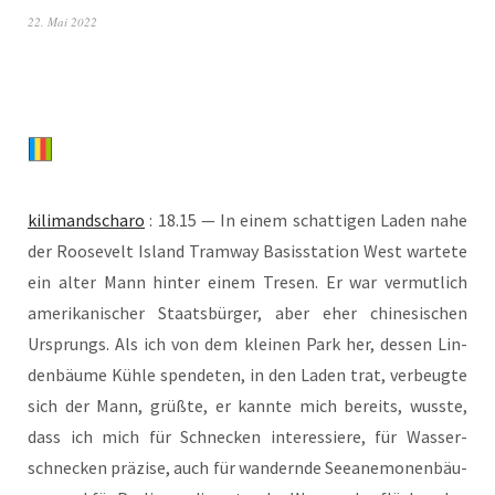
22. Mai 2022
kili­man­dscha­ro
: 18.15 — In einem schat­ti­gen Laden nahe
der Roo­se­velt Island Tram­way Basis­sta­ti­on West war­te­te
ein alter Mann hin­ter einem Tre­sen. Er war ver­mut­lich
ame­ri­ka­ni­scher Staats­bür­ger, aber eher chi­ne­si­schen
Ursprungs. Als ich von dem klei­nen Park her, des­sen Lin­
den­bäu­me Küh­le spen­de­ten, in den Laden trat, ver­beug­te
sich der Mann, grüß­te, er kann­te mich bereits, wuss­te,
dass ich mich für Schne­cken inter­es­sie­re, für Was­ser­
schne­cken prä­zi­se, auch für wan­dern­de See­ane­mo­nen­bäu­