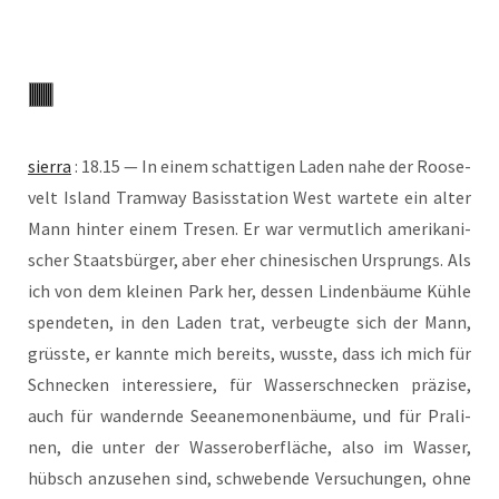
sier­ra
: 18.15 — In einem schat­ti­gen Laden nahe der Roo­se­
velt Island Tram­way Basis­sta­ti­on West war­te­te ein alter
Mann hin­ter einem Tre­sen. Er war ver­mut­lich ame­ri­ka­ni­
scher Staats­bür­ger, aber eher chi­ne­si­schen Ursprungs. Als
ich von dem klei­nen Park her, des­sen Lin­den­bäu­me Küh­le
spen­de­ten, in den Laden trat, ver­beug­te sich der Mann,
grüss­te, er kann­te mich bereits, wuss­te, dass ich mich für
Schne­cken inter­es­sie­re, für Was­ser­schne­cken prä­zi­se,
auch für wan­dern­de See­ane­mo­nen­bäu­me, und für Pra­li­
nen, die unter der Was­ser­ober­flä­che, also im Was­ser,
hübsch anzu­se­hen sind, schwe­ben­de Ver­su­chun­gen, ohne