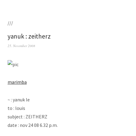
///
yanuk : zeitherz
25. November 2008
marim­ba
~ : yanuk le
to : louis
sub­ject : ZEITHERZ
date : nov 24 08 6.32 p.m.