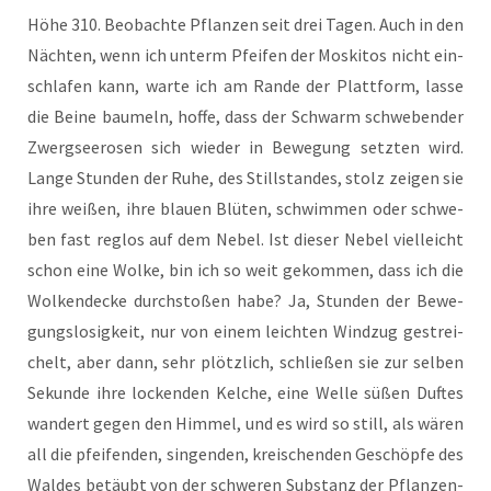
Höhe 310. Beob­ach­te Pflan­zen seit drei Tagen. Auch in den
Näch­ten, wenn ich unterm Pfei­fen der Mos­ki­tos nicht ein­
schla­fen kann, war­te ich am Ran­de der Platt­form, las­se
die Bei­ne bau­meln, hof­fe, dass der Schwarm schwe­ben­der
Zwerg­see­ro­sen sich wie­der in Bewe­gung setz­ten wird.
Lan­ge Stun­den der Ruhe, des Still­stan­des, stolz zei­gen sie
ihre wei­ßen, ihre blau­en Blü­ten, schwim­men oder schwe­
ben fast reg­los auf dem Nebel. Ist die­ser Nebel viel­leicht
schon eine Wol­ke, bin ich so weit gekom­men, dass ich die
Wol­ken­de­cke durch­sto­ßen habe? Ja, Stun­den der Bewe­
gungs­lo­sig­keit, nur von einem leich­ten Wind­zug gestrei­
chelt, aber dann, sehr plötz­lich, schlie­ßen sie zur sel­ben
Sekun­de ihre locken­den Kel­che, eine Wel­le süßen Duf­tes
wan­dert gegen den Him­mel, und es wird so still, als wären
all die pfei­fen­den, sin­gen­den, krei­schen­den Geschöp­fe des
Wal­des betäubt von der schwe­ren Sub­stanz der Pflan­zen­