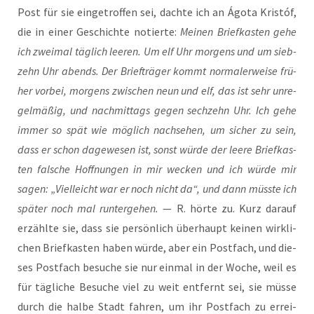
Post für sie ein­ge­trof­fen sei, dach­te ich an Ágo­ta Kris­tóf,
die in einer Geschich­te notier­te:
Mei­nen Brief­kas­ten gehe
ich zwei­mal täg­lich lee­ren. Um elf Uhr mor­gens und um sieb­
zehn Uhr abends. Der Brief­trä­ger kommt nor­ma­ler­wei­se frü­
her vor­bei, mor­gens zwi­schen neun und elf, das ist sehr unre­
gel­mä­ßig, und nach­mit­tags gegen sech­zehn Uhr. Ich gehe
immer so spät wie mög­lich nach­se­hen, um sicher zu sein,
dass er schon dage­we­sen ist, sonst wür­de der lee­re Brief­kas­
ten fal­sche Hoff­nun­gen in mir wecken und ich wür­de mir
sagen: „Viel­leicht war er noch nicht da“, und dann müss­te ich
spä­ter noch mal run­ter­ge­hen.
— R. hör­te zu. Kurz dar­auf
erzähl­te sie, dass sie per­sön­lich über­haupt kei­nen wirk­li­
chen Brief­kas­ten haben wür­de, aber ein Post­fach, und die­
ses Post­fach besu­che sie nur ein­mal in der Woche, weil es
für täg­li­che Besu­che viel zu weit ent­fernt sei, sie müs­se
durch die hal­be Stadt fah­ren, um ihr Post­fach zu errei­