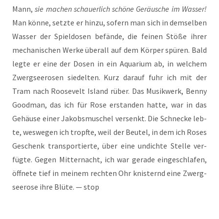
Mann,
sie machen schau­er­lich schö­ne Geräu­sche im Was­ser!
Man kön­ne, setz­te er hin­zu, sofern man sich in dem­sel­ben
Was­ser der Spiel­do­sen befän­de, die fei­nen Stö­ße ihrer
mecha­ni­schen Wer­ke über­all auf dem Kör­per spü­ren. Bald
leg­te er eine der Dosen in ein Aqua­ri­um ab, in wel­chem
Zwerg­see­ro­sen sie­del­ten. Kurz dar­auf fuhr ich mit der
Tram nach Roo­se­velt Island rüber. Das Musik­werk, Ben­ny
Good­man, das ich für Rose erstan­den hat­te, war in das
Gehäu­se einer Jakobs­mu­schel ver­senkt. Die Schne­cke leb­
te, wes­we­gen ich tropf­te, weil der Beu­tel, in dem ich Roses
Geschenk trans­por­tier­te, über eine undich­te Stel­le ver­
füg­te. Gegen Mit­ter­nacht, ich war gera­de ein­ge­schla­fen,
öff­ne­te tief in mei­nem rech­ten Ohr knis­ternd eine Zwerg­
see­ro­se ihre Blü­te. — stop