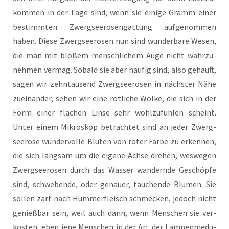
kom­men in der Lage sind, wenn sie eini­ge Gramm einer
bestimm­ten Zwerg­see­ro­sen­gat­tung auf­ge­nom­men
haben. Die­se Zwerg­see­ro­sen nun sind wun­der­ba­re Wesen,
die man mit blo­ßem mensch­li­chem Auge nicht wahr­zu­
neh­men ver­mag. Sobald sie aber häu­fig sind, also gehäuft,
sagen wir zehn­tau­send Zwerg­see­ro­sen in nächs­ter Nähe
zuein­an­der, sehen wir eine röt­li­che Wol­ke, die sich in der
Form einer fla­chen Lin­se sehr wohl­zu­füh­len scheint.
Unter einem Mikro­skop betrach­tet sind an jeder Zwerg­
see­ro­se wun­der­vol­le Blü­ten von roter Far­be zu erken­nen,
die sich lang­sam um die eige­ne Ach­se dre­hen, wes­we­gen
Zwerg­see­ro­sen durch das Was­ser wan­dern­de Geschöp­fe
sind, schwe­ben­de, oder genau­er, tau­chen­de Blu­men. Sie
sol­len zart nach Hum­mer­fleisch schme­cken, jedoch nicht
genieß­bar sein, weil auch dann, wenn Men­schen sie ver­
kos­ten, eben jene Men­schen in der Art der Lam­pen­me­du­