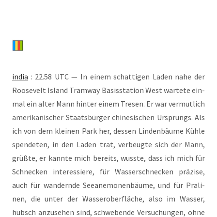
india
: 22.58 UTC — In einem schat­ti­gen Laden nahe der
Roo­se­velt Island Tram­way Basis­sta­ti­on West war­te­te ein­
mal ein alter Mann hin­ter einem Tre­sen. Er war ver­mut­lich
ame­ri­ka­ni­scher Staats­bür­ger chi­ne­si­schen Ursprungs. Als
ich von dem klei­nen Park her, des­sen Lin­den­bäu­me Küh­le
spen­de­ten, in den Laden trat, ver­beug­te sich der Mann,
grüß­te, er kann­te mich bereits, wuss­te, dass ich mich für
Schne­cken inter­es­sie­re, für Was­ser­schne­cken prä­zi­se,
auch für wan­dern­de See­ane­mo­nen­bäu­me, und für Pra­li­
nen, die unter der Was­ser­ober­flä­che, also im Was­ser,
hübsch anzu­se­hen sind, schwe­ben­de Ver­su­chun­gen, ohne