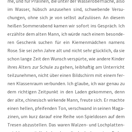
me, und für Pra­li­nen, die unter der Was­ser­ober­flä­che, also
im Was­ser, hübsch anzu­se­hen sind, schwe­ben­de Ver­su­
chun­gen, ohne sich je von selbst auf­zu­lö­sen. An die­sem
hei­ßen Som­mer­abend kamen wir sofort ins Gespräch. Ich
erzähl­te dem alten Mann, ich wür­de nach einem beson­de­
ren Geschenk suchen für ein Kie­men­mäd­chen namens
Rose. Sie sei zehn Jah­re alt und nicht sehr glück­lich, da sie
schon lan­ge Zeit den Wunsch ver­spür­te, wie ande­re Kin­der
ihres Alters zur Schu­le zu gehen, leib­haf­tig am Unter­richt
teil­zu­neh­men, nicht über einen Bild­schirm mit einem fer­
nen Klas­sen­raum ver­bun­den. Ich glau­be, ich war genau zu
dem rich­ti­gen Zeit­punkt in den Laden gekom­men, denn
der alte, chi­ne­sisch wir­ken­de Mann, freu­te sich. Er mach­te
einen hel­len, pfei­fen­den Ton, ver­schwand in sei­nen Maga­
zi­nen, um kurz dar­auf eine Rei­he von Spiel­do­sen auf dem
Tre­sen abzu­stel­len. Das waren Wal­zen- und Loch­plat­ten­