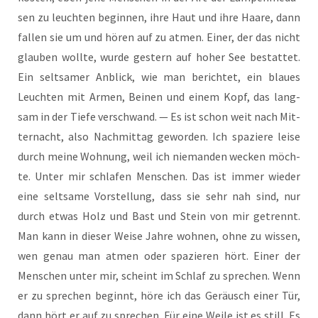
sen zu leuch­ten begin­nen, ihre Haut und ihre Haa­re, dann
fal­len sie um und hören auf zu atmen. Einer, der das nicht
glau­ben woll­te, wur­de ges­tern auf hoher See bestat­tet.
Ein selt­sa­mer Anblick, wie man berich­tet, ein blau­es
Leuch­ten mit Armen, Bei­nen und einem Kopf, das lang­
sam in der Tie­fe ver­schwand. — Es ist schon weit nach Mit­
ter­nacht, also Nach­mit­tag gewor­den. Ich spa­zie­re lei­se
durch mei­ne Woh­nung, weil ich nie­man­den wecken möch­
te. Unter mir schla­fen Men­schen. Das ist immer wie­der
eine selt­sa­me Vor­stel­lung, dass sie sehr nah sind, nur
durch etwas Holz und Bast und Stein von mir getrennt.
Man kann in die­ser Wei­se Jah­re woh­nen, ohne zu wis­sen,
wen genau man atmen oder spa­zie­ren hört. Einer der
Men­schen unter mir, scheint im Schlaf zu spre­chen. Wenn
er zu spre­chen beginnt, höre ich das Geräusch einer Tür,
dann hört er auf zu spre­chen. Für eine Wei­le ist es still. Es