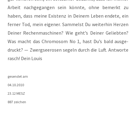
Arbeit nach­ge­gan­gen sein könn­te, ohne bemerkt zu
haben, dass mei­ne Exis­tenz in Dei­nem Leben ende­te, ein
fer­ner Tod, mein eige­ner. Sam­melst Du wei­ter­hin Her­zen
Dei­ner Rechen­ma­schi­nen? Wie geht’s Dei­ner Gelieb­ten?
Was macht das Chro­mo­som No 1, hast Du’s bald aus­ge­
druckt? — Zwerg­see­ro­sen segeln durch die Luft. Ant­wor­te
rasch! Dein Louis
gesen­det am
04.10.2010
23.12 MESZ
887 zeichen