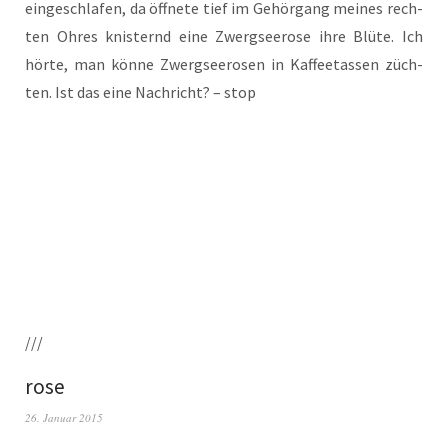
ein­ge­schla­fen, da öff­ne­te tief im Gehör­gang mei­nes rech­
ten Ohres knis­ternd eine Zwerg­see­ro­se ihre Blü­te. Ich
hör­te, man kön­ne Zwerg­see­ro­sen in Kaf­fee­tas­sen züch­
ten. Ist das eine Nach­richt? – stop
///
rose
26. Januar 2015