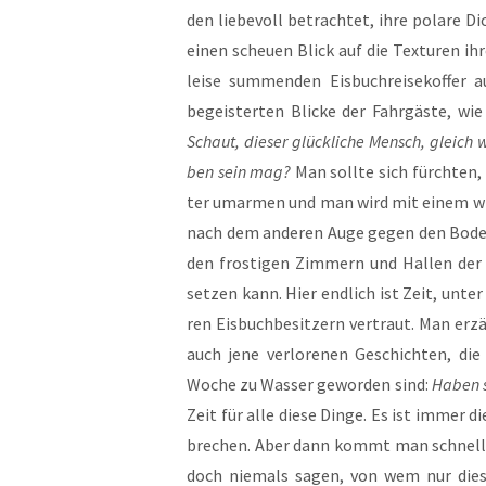
den lie­be­voll betrach­tet, ihre pola­re
einen scheu­en Blick auf die Tex­tu­ren ih
lei­se sum­men­den Eis­buch­rei­se­kof
begeis­ter­ten Bli­cke der Fahr­gäs­te, wie
Schaut, die­ser glück­li­che Mensch, gleich 
ben sein mag?
Man soll­te sich fürch­ten, m
ter umar­men und man wird mit einem wil­d
nach dem ande­ren Auge gegen den Boden
den fros­ti­gen Zim­mern und Hal­len der E
set­zen kann. Hier end­lich ist Zeit, unte
ren Eis­buch­be­sit­zern ver­traut. Man erzäh
auch jene ver­lo­re­nen Geschich­ten, di
Woche zu Was­ser gewor­den sind:
Haben s
Zeit für alle die­se Din­ge. Es ist immer di
bre­chen. Aber dann kommt man schnell vo
doch nie­mals sagen, von wem nur die­se f