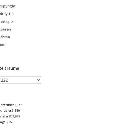
copyright
birdy 1.0
zeitlupe
spuren
fähren
noe
zeiträume
lichtbilder
1,177
particles
3,550
wörter 809,978
tags
6,153