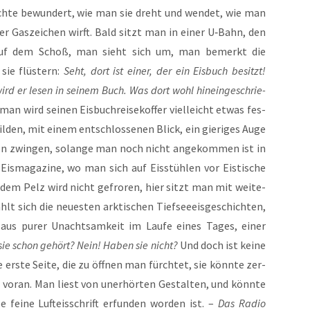
 Dich­te bewun­dert, wie man sie dreht und wen­det, wie man
rer Gas­zei­chen wirft. Bald sitzt man in einer U‑Bahn, den
­fer auf dem Schoß, man sieht sich um, man bemerkt die
 sie flüs­tern:
Seht, dort ist einer, der ein Eis­buch besitzt!
wird er lesen in sei­nem Buch. Was dort wohl hin­ein­ge­schrie­
an wird sei­nen Eis­buch­rei­se­kof­fer viel­leicht etwas fes­
en, mit einem ent­schlos­se­nen Blick, ein gie­ri­ges Auge
 zwin­gen, solan­ge man noch nicht ange­kom­men ist in
is­ma­ga­zi­ne, wo man sich auf Eis­stüh­len vor Eis­ti­sche
r dem Pelz wird nicht gefro­ren, hier sitzt man mit wei­te­
lt sich die neu­es­ten ark­ti­schen Tief­see­eis­ge­schich­ten,
e aus purer Unacht­sam­keit im Lau­fe eines Tages, einer
ie schon gehört? Nein! Haben sie nicht?
Und doch ist kei­ne
e ers­te Sei­te, die zu öff­nen man fürch­tet, sie könn­te zer­
r­an. Man liest von uner­hör­ten Gestal­ten, und könn­te
ei­ne Luft­eis­schrift erfun­den wor­den ist. –
Das Radio