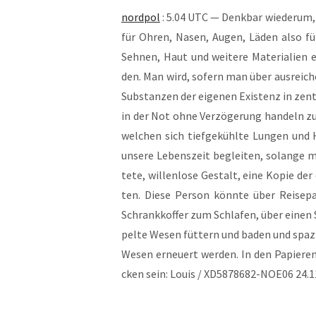
nord­pol
: 5.04 UTC — Denk­bar wie­der­um,
für Ohren, Nasen, Augen, Läden also für 
Seh­nen, Haut und wei­te­re Mate­ria­li­en
den. Man wird, sofern man über aus­rei­chend
Sub­stan­zen der eige­nen Exis­tenz in zen­t
in der Not ohne Ver­zö­ge­rung han­deln zu 
wel­chen sich tief­ge­kühl­te Lun­gen und 
unse­re Lebens­zeit beglei­ten, solan­ge m
te­te, wil­len­lo­se Gestalt, eine Kopie de
ten. Die­se Per­son könn­te über Rei­se­pa­
Schrank­kof­fer zum Schla­fen, über einen 
pel­te Wesen füt­tern und baden und spa­zie
Wesen erneu­ert wer­den. In den Papie­ren
cken sein: Lou­is / XD5878682-NOE06 24.1