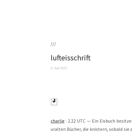
///
lufteisschrift
8. Juli 2022
char­lie
: 2.22 UTC — Ein Eis­buch besit­ze
uralten Bücher, die knis­tern, sobald sie