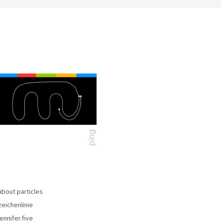
about particles
zeichenlinie
jennifer.five