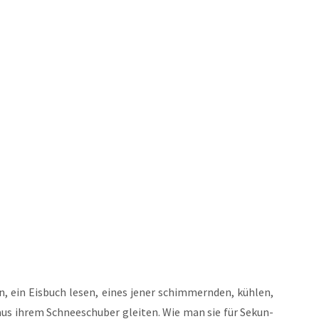
n, ein Eis­buch lesen, eines jener schim­mern­den, küh­len,
 aus ihrem Schnee­schu­ber glei­ten. Wie man sie für Sekun­