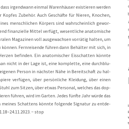
 dass irgend­wann ein­mal Waren­häu­ser exis­tie­ren wer­den
Kop­fes Zube­hör. Auch Geschäf­te für Nie­ren, Kno­chen,
 eines mensch­li­chen Kör­pers sind wahr­schein­lich gewor­
 finan­zi­el­le Mit­tel ver­fügt, wesent­li­che ana­to­mi­sche
ra­len Maga­zi­nen voll aus­ge­wach­sen vor­rä­tig hal­ten, um
kön­nen. Fern­rei­sen­de füh­ren dann Behäl­ter mit sich, in
Her­zen befin­den. Ein ana­to­mi­scher Eis­schat­ten könn­te
an nicht in der Lage ist, eine kom­plet­te, eine durch­blu­
r eige­nen Per­son in nächs­ter Nähe in Bereit­schaft zu hal­
pie­re ver­fü­gen, über per­sön­li­che Klei­dung, über einen
Stuhl zum Sit­zen, über etwas Per­so­nal, wel­ches das dop­
­ren füh­ren, wird im Gar­ten. Jedes fünf­te Jahr wür­de das
 mei­nes Schat­tens könn­te fol­gen­de Signa­tur zu ent­de­
1.18~24.11.2023. − stop