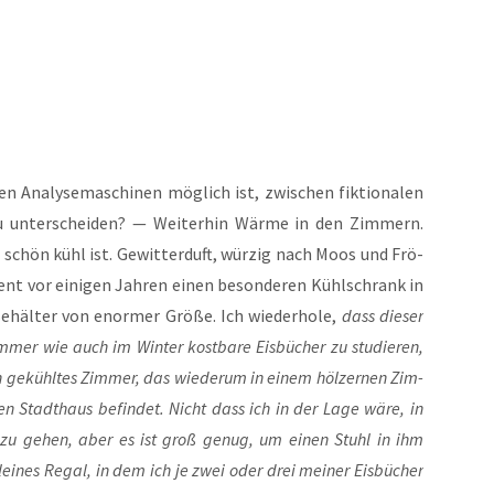
 Ana­ly­se­ma­schi­nen mög­lich ist, zwi­schen fik­tio­na­len
 zu unter­schei­den? — Wei­ter­hin Wär­me in den Zim­mern.
n schön kühl ist. Gewit­ter­duft, wür­zig nach Moos und Frö­
ent vor eini­gen Jah­ren einen beson­de­ren Kühl­schrank in
l­ter von enor­mer Grö­ße. Ich wie­der­ho­le,
dass die­ser
mer wie auch im Win­ter kost­ba­re Eis­bü­cher zu stu­die­ren,
ein gekühl­tes Zim­mer, das wie­der­um in einem höl­zer­nen Zim­
ren Stadt­haus befin­det. Nicht dass ich in der Lage wäre, in
 zu gehen, aber es ist groß genug, um einen Stuhl in ihm
ei­nes Regal, in dem ich je zwei oder drei mei­ner Eis­bü­cher