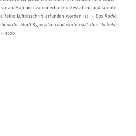
r­an. Man liest von uner­hör­ten Gestal­ten, und könn­te
ei­ne Luft­eis­schrift erfun­den wor­den ist. –
Das Radio
e­haus der Stadt Kyjiw sit­zen und war­ten soll, dass ihr Sohn
— stop