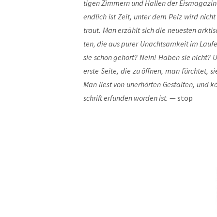
ti­gen Zim­mern und Hal­len der Eis­ma­ga­zi­n
end­lich ist Zeit, unter dem Pelz wird nicht g
traut. Man erzählt sich die neu­es­ten ark­ti­s
ten, die aus purer Unacht­sam­keit im Lau­
sie schon gehört? Nein! Haben sie nicht? Und
ers­te Sei­te, die zu öff­nen, man fürch­tet
Man liest von uner­hör­ten Gestal­ten, und k
schrift erfun­den wor­den ist.
— stop