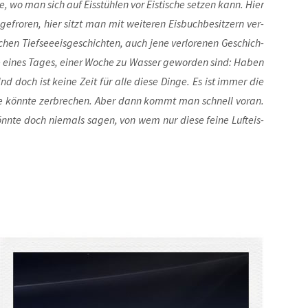
e, wo man sich auf Eis­stüh­len vor Eis­ti­sche set­zen kann. Hier
efro­ren, hier sitzt man mit wei­te­ren Eis­buch­be­sit­zern ver­
chen Tief­see­eis­ge­schich­ten, auch jene ver­lo­re­nen Geschich­
fe eines Tages, einer Woche zu Was­ser gewor­den sind: Haben
 doch ist kei­ne Zeit für alle die­se Din­ge. Es ist immer die
, sie könn­te zer­bre­chen. Aber dann kommt man schnell vor­an.
önn­te doch nie­mals sagen, von wem nur die­se fei­ne Luft­eis­