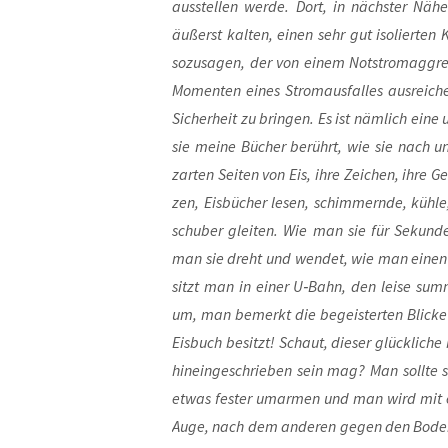
aus­stel­len wer­de. Dort, in nächs­ter Näh
äußerst kal­ten, einen sehr gut iso­lier­ten
sozu­sa­gen, der von einem Not­strom­ag­gre
Momen­ten eines Strom­aus­fal­les aus­rei­ch
Sicher­heit zu brin­gen. Es ist näm­lich eine u
sie mei­ne Bücher berührt, wie sie nach u
zar­ten Sei­ten von Eis, ihre Zei­chen, ihre G
zen, Eis­bü­cher lesen, schim­mern­de, küh­
schu­ber glei­ten. Wie man sie für Sekun­den
man sie dreht und wen­det, wie man einen sc
sitzt man in einer U‑Bahn, den lei­se sum­m
um, man bemerkt die begeis­ter­ten Bli­cke de
Eis­buch besitzt! Schaut, die­ser glück­li­c
hin­ein­ge­schrie­ben sein mag? Man soll­te si
etwas fes­ter umar­men und man wird mit ein
Auge, nach dem ande­ren gegen den Boden 