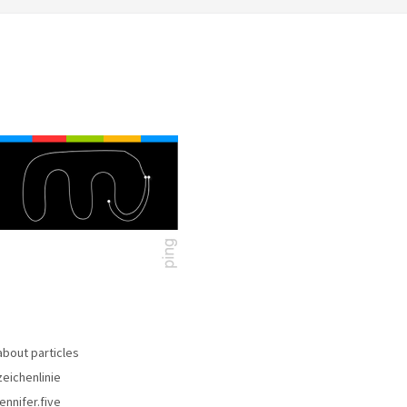
about particles
zeichenlinie
jennifer.five