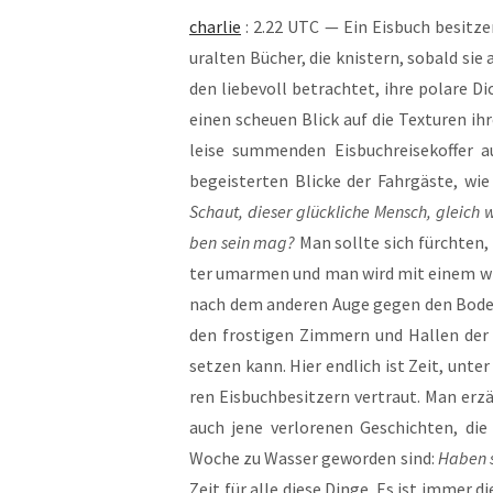
char­lie
: 2.22 UTC — Ein Eis­buch besit­ze
uralten Bücher, die knis­tern, sobald sie
den lie­be­voll betrach­tet, ihre pola­re
einen scheu­en Blick auf die Tex­tu­ren ih
lei­se sum­men­den Eis­buch­rei­se­kof
begeis­ter­ten Bli­cke der Fahr­gäs­te, wie
Schaut, die­ser glück­li­che Mensch, gleich 
ben sein mag?
Man soll­te sich fürch­ten, m
ter umar­men und man wird mit einem wil­d
nach dem ande­ren Auge gegen den Boden
den fros­ti­gen Zim­mern und Hal­len der E
set­zen kann. Hier end­lich ist Zeit, unte
ren Eis­buch­be­sit­zern ver­traut. Man erzäh
auch jene ver­lo­re­nen Geschich­ten, di
Woche zu Was­ser gewor­den sind:
Haben s
Zeit für alle die­se Din­ge. Es ist immer di