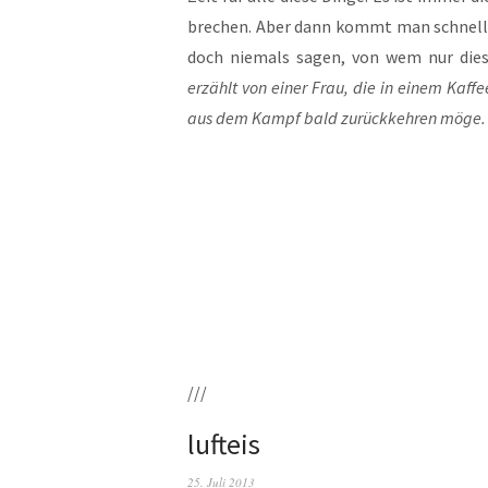
bre­chen. Aber dann kommt man schnell vo
doch nie­mals sagen, von wem nur die­se f
erzählt von einer Frau, die in einem Kaf­fe
aus dem Kampf bald zurück­keh­ren möge.
///
lufteis
25. Juli 2013