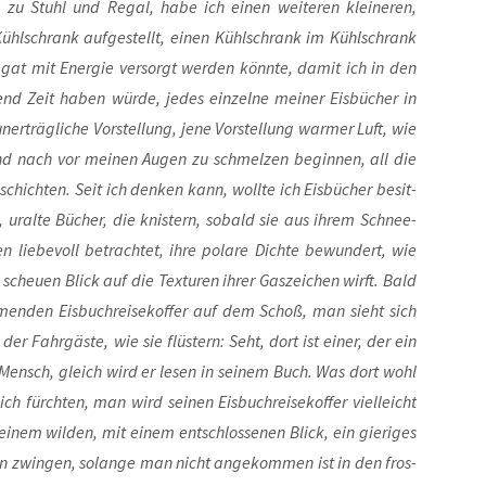
e zu Stuhl und Regal, habe ich einen wei­te­ren klei­ne­ren,
 Kühl­schrank auf­ge­stellt, einen Kühl­schrank im Kühl­schrank
­gat mit Ener­gie ver­sorgt wer­den könn­te, damit ich in den
end Zeit haben wür­de, jedes ein­zel­ne mei­ner Eis­bü­cher in
ner­träg­li­che Vor­stel­lung, jene Vor­stel­lung war­mer Luft, wie
nd nach vor mei­nen Augen zu schmel­zen begin­nen, all die
eschich­ten. Seit ich den­ken kann, woll­te ich Eis­bü­cher besit­
le, uralte Bücher, die knis­tern, sobald sie aus ihrem Schnee­
 lie­be­voll betrach­tet, ihre pola­re Dich­te bewun­dert, wie
heu­en Blick auf die Tex­tu­ren ihrer Gas­zei­chen wirft. Bald
en­den Eis­buch­rei­se­kof­fer auf dem Schoß, man sieht sich
r Fahr­gäs­te, wie sie flüs­tern: Seht, dort ist einer, der ein
he Mensch, gleich wird er lesen in sei­nem Buch. Was dort wohl
ch fürch­ten, man wird sei­nen Eis­buch­rei­se­kof­fer viel­leicht
em wil­den, mit einem ent­schlos­se­nen Blick, ein gie­ri­ges
zwin­gen, solan­ge man nicht ange­kom­men ist in den fros­