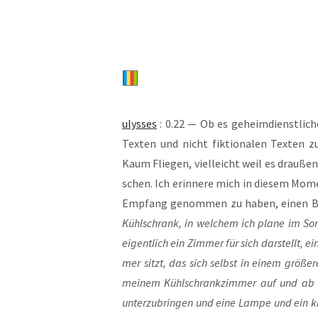
ulys­ses
: 0.22 — Ob es geheim­dienst­li­chen
Tex­ten und nicht fik­tio­na­len Tex­ten
Kaum Flie­gen, viel­leicht weil es drau­ße
schen. Ich erin­ne­re mich in die­sem Mom
Emp­fang genom­men zu haben, einen Behä
Kühl­schrank, in wel­chem ich pla­ne im Som­
eigent­lich ein Zim­mer für sich dar­stellt, 
mer sitzt, das sich selbst in einem grö­ße­
mei­nem Kühl­schrank­zim­mer auf und ab
unter­zu­brin­gen und eine Lam­pe und ein kl