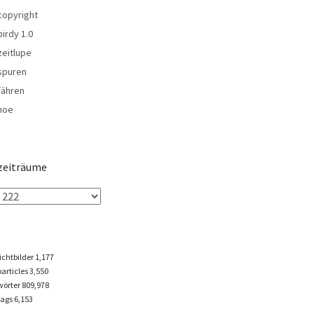
copyright
birdy 1.0
zeitlupe
spuren
fähren
noe
zeiträume
lichtbilder
1,177
particles
3,550
wörter 809,978
tags
6,153